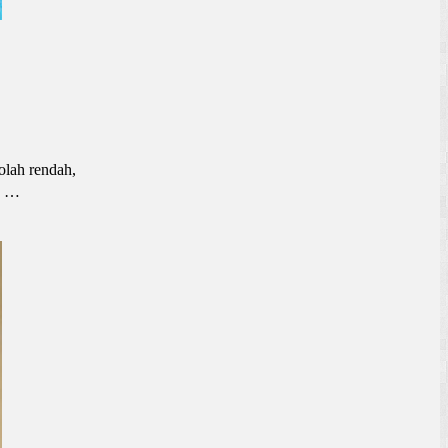
olah rendah,
an …