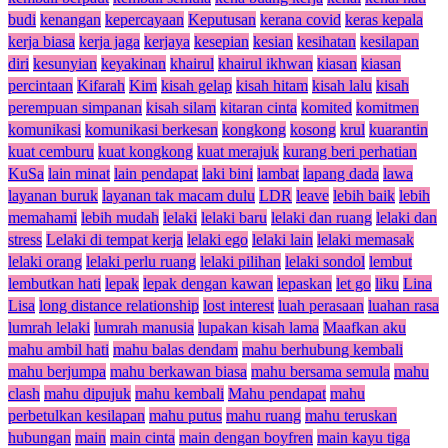
budi
kenangan
kepercayaan
Keputusan
kerana covid
keras kepala
kerja biasa
kerja jaga
kerjaya
kesepian
kesian
kesihatan
kesilapan
diri
kesunyian
keyakinan
khairul
khairul ikhwan
kiasan
kiasan
percintaan
Kifarah
Kim
kisah gelap
kisah hitam
kisah lalu
kisah
perempuan simpanan
kisah silam
kitaran cinta
komited
komitmen
komunikasi
komunikasi berkesan
kongkong
kosong
krul
kuarantin
kuat cemburu
kuat kongkong
kuat merajuk
kurang beri perhatian
KuSa
lain minat
lain pendapat
laki bini
lambat
lapang dada
lawa
layanan buruk
layanan tak macam dulu
LDR
leave
lebih baik
lebih
memahami
lebih mudah
lelaki
lelaki baru
lelaki dan ruang
lelaki dan
stress
Lelaki di tempat kerja
lelaki ego
lelaki lain
lelaki memasak
lelaki orang
lelaki perlu ruang
lelaki pilihan
lelaki sondol
lembut
lembutkan hati
lepak
lepak dengan kawan
lepaskan
let go
liku
Lina
Lisa
long distance relationship
lost interest
luah perasaan
luahan rasa
lumrah lelaki
lumrah manusia
lupakan kisah lama
Maafkan aku
mahu ambil hati
mahu balas dendam
mahu berhubung kembali
mahu berjumpa
mahu berkawan biasa
mahu bersama semula
mahu
clash
mahu dipujuk
mahu kembali
Mahu pendapat
mahu
perbetulkan kesilapan
mahu putus
mahu ruang
mahu teruskan
hubungan
main
main cinta
main dengan boyfren
main kayu tiga