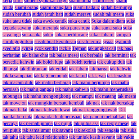
kerja
strict
student syok kat cikgu
suami duda
suami isteri
suami
muda
suami orang
suami orang lain
suami tiada ic
sudah berpunya
sudah berubah
sudah jatuh hati
sudah merayu
sudah tak mesra
suka
suka atau tidak
suka awek cantik
suka cantik
Suka dalam diam
suka
kepada sayang
suka merajuk
suka paras rupa
suka sama suka
suka
saya juga
suka-suka
sukar
sukar berbincang
sukar fahami
sumpah
suruh gugurkan
susah buat keputusan
susah terima
syaaa
syahirah
syed afiq
syirag
syok sendiri
tackle
Tajman
tak angkat call
tak bagi
perhatian
tak balas chat
tak balas mesej
tak berbalas
tak berminat
tak
bersedia kahwin
tak boleh lupa
tak boleh terima
tak cukup duit
tak
dihargai
tak dihiraukan
tak endah
tak faham
tak hargai
tak kahwin
tak kesampaian
tak lagi memujuk
tak lakud
tak layan
tak lepaskan
tak macam dulu
tak mahu berharap
tak mahu berjumpa
tak mahu
berpisah
tak mahu ganggu
tak mahu kahwin
tak mahu meneruskan
hubungan
tak mahu mengongkong
tak mampu
tak matang
tak mesra
tak move on
tak mungkin bersatu kembali
tak nak
tak nak bercakap
tak nak halal
tak nak kahwin lewat
tak nak tanggungjawab
Tak
pandai bercinta
tak pandai luah perasaan
tak pandai meluahkan
tak
percaya
tak pernah jumpa
tak pujuk
tak putus asa
tak reply mesej
tak
reti pujuk
tak sama umur
tak sayang
tak sekolah
tak sengaja
tak suka
tak tahu
tak tahu lead relationship
tak tunjuk kasih sayang
tak yakin