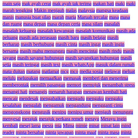
main saja
mak ayah cerai
mak ayah tak terima
makan hati
maki
maki
marah tengking
Makin menjauh
malas
malaysia
mangsa keadaan
manis
manusia buat silap
marah
maria
Maruah tercalar
masa
masa
dan ruang
masa depan
masa depan ceria
masa silam
masalah
masalah keluarga
masalah kewangan
masalah komunikasi
masih ada
peluang
masih ada perasaan
masih baru
masih belajar
masih
berharap
masih berhubung
masih cinta
masih ingat
masih ingin
bersama
masih mahu menunggu
masih mencintai
masih rindu
masih
sayang
masih sayang hubungan
masih sayangkan hubungan
masih
setia
masih teringat
masih text
masih whatsApp
masuk dalam rumah
mata duitan
matang
matlamat
mcg
mco
media sosial
melawat
meluat
melulu
melupakan
memaafkan
memasak
memberi dan menerima
memberontak
memilih pasangan
memori
memujuk
menambah stress
menangi hati
menangis
menaruh harapan
menawan kembali hati
mencair
mendesak
mengabaikan
mengadu
mengaku
mengaku
kesalahan
mengalah
mengamuk
mengandung
mengganti cinta
mengongkong
mengusik
menipu
menipu umur
menjauh
menunggu
menyesal
merajuk
merajuk perkara remeh
merayu
Merayu ingin
kembali
mesej lama
mesra
mia
Mima
mimie
minat
minat lain
mind
reader
minta bersabar
minta jawapan
minta maaf
minta masa
minta