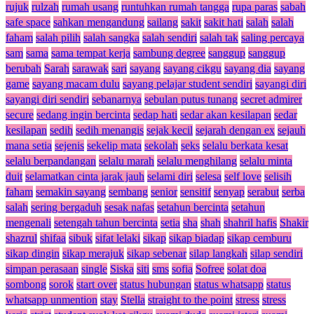
rujuk
rulzah
rumah usang
runtuhkan rumah tangga
rupa paras
sabah
safe space
sahkan mengandung
sailang
sakit
sakit hati
salah
salah
faham
salah pilih
salah sangka
salah sendiri
salah tak
saling percaya
sam
sama
sama tempat kerja
sambung degree
sanggup
sanggup
berubah
Sarah
sarawak
sari
sayang
sayang cikgu
sayang dia
sayang
game
sayang macam dulu
sayang pelajar student sendiri
sayangi diri
sayangi diri sendiri
sebanarnya
sebulan putus tunang
secret admirer
secure
sedang ingin bercinta
sedap hati
sedar akan kesilapan
sedar
kesilapan
sedih
sedih menangis
sejak kecil
sejarah dengan ex
sejauh
mana setia
sejenis
sekelip mata
sekolah
seks
selalu berkata kesat
selalu berpandangan
selalu marah
selalu menghilang
selalu minta
duit
selamatkan cinta jarak jauh
selami diri
selesa
self love
selisih
faham
semakin sayang
sembang
senior
sensitif
senyap
serabut
serba
salah
sering bergaduh
sesak nafas
setahun bercinta
setahun
mengenali
setengah tahun bercinta
setia
sha
shah
shahril hafis
Shakir
shazrul
shifaa
sibuk
sifat lelaki
sikap
sikap biadap
sikap cemburu
sikap dingin
sikap merajuk
sikap sebenar
silap langkah
silap sendiri
simpan perasaan
single
Siska
siti
sms
sofia
Sofree
solat doa
sombong
sorok
start over
status hubungan
status whatsapp
status
whatsapp unmention
stay
Stella
straight to the point
stress
stress