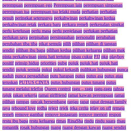
perempuan
perempuan ego
Perempuan lain
perempuan simpanan
perempuan tua
perempuan tua lelaki muda
perhatian
perhatian
penuh
peringkat seterusnya
perkahwinan
perkahwinan kedua
perkahwinan retak
perkara baru
perkara remeh
perkenalan singkat
perlu ketelusan
perlu masa
perlu penjelasan
perlukan perhatian
perlukan saya
perpisahan
persinggahan
personaliti
perubahan
perubahan tiba tiba
pikat semula
pilih
pilihan
pilihan di tangan
sendiri
pilihan ibu bapa
pilihan kedua
pilihan keluarga
pilihan mak
pinta perkahwinan
pintu hati tertutup
pisau cukur
PJJ
pkp
playboy
positif
prinsip hidup
priorities
pubg
pujuk
pujuk hati
pujuk hati
sendiri
pujuk semula
pukul
pukul kekasih
pulihkan hubungan
punca
gaduh
punca pergaduhan
putu harapan
putus
putus asa
putus atau
teruskan
PUTUS CINTA
putus hubungan
putus tunang
putus
tunang melalui telefon
Queen control
ragu – ragu
ragu-ragu
rahsia
rajuk
rakan sekerja
ramai girlfriend
ramai kawan perempuan
ramai
pilihan
rampas
rancak bersembang
ranjau
rapat
rapat dengan family
raya
rebound love
redha
reject
rejek
reka cerita
relay on off
remaja
remeh
remove gambar
remove instagram
remove memori
respon
restu ibu bapa
restu keluarga
rimas
RinaSha
rindu
rindu suara
risau
romantik
rosak hubungan
ruang
ruang dengan kawan
ruang sendiri