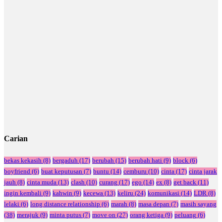
Carian
bekas kekasih
(8)
bergaduh
(17)
berubah
(15)
berubah hati
(9)
block
(6)
boyfriend
(6)
buat keputusan
(7)
buntu
(14)
cemburu
(10)
cinta
(17)
cinta jarak
jauh
(8)
cinta muda
(13)
clash
(10)
curang
(17)
ego
(14)
ex
(8)
get back
(11)
ingin kembali
(9)
kahwin
(9)
kecewa
(13)
keliru
(24)
komunikasi
(14)
LDR
(8)
lelaki
(6)
long distance relationship
(6)
marah
(8)
masa depan
(7)
masih sayang
(38)
merajuk
(9)
minta putus
(7)
move on
(27)
orang ketiga
(9)
peluang
(6)