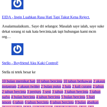
EIDA
-
Ingin Luahkan Rasa Hati Tapi Takut Kena Reject.
Assalamualaikum.. Saye dri selangor. Masalah saye ialah, saye suke
dekat sorang ni nak kata bercinta,tak tapi hubungan kami mcm
org…
Stello
-
Boyfriend Aku Kaki Control!
Stella ni tetek besar ke
10 bulan memikat hati
10 tahun bercinta
10 tahun berkawan
2 akaun
instagram
2 akaun twitter
2 bulan putus
2 hala
2 kali curang
2 tahun
2 tahun bercinta
3 penjuru
3 segi
3 tahun
3 tahun bercinta
3 tahun
nafsu
4 bulan bercinta
4 tahun bercinta
5 bulan bercinta
5 hari
ignore
6 tahun
6 tahun bercinta
8 tahun bercinta
9 bulan
abaikan