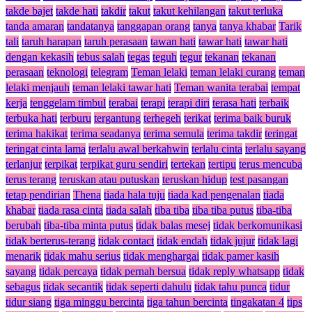
takde bajet
takde hati
takdir
takut
takut kehilangan
takut terluka
tanda amaran
tandatanya
tanggapan orang
tanya
tanya khabar
Tarik
tali
taruh harapan
taruh perasaan
tawan hati
tawar hati
tawar hati
dengan kekasih
tebus salah
tegas
teguh
tegur
tekanan
tekanan
perasaan
teknologi
telegram
Teman lelaki
teman lelaki curang
teman
lelaki menjauh
teman lelaki tawar hati
Teman wanita terabai
tempat
kerja
tenggelam timbul
terabai
terapi
terapi diri
terasa hati
terbaik
terbuka hati
terburu
tergantung
terhegeh
terikat
terima baik buruk
terima hakikat
terima seadanya
terima semula
terima takdir
teringat
teringat cinta lama
terlalu awal berkahwin
terlalu cinta
terlalu sayang
terlanjur
terpikat
terpikat guru sendiri
tertekan
tertipu
terus mencuba
terus terang
teruskan atau putuskan
teruskan hidup
test pasangan
tetap pendirian
Thena
tiada hala tuju
tiada kad pengenalan
tiada
khabar
tiada rasa cinta
tiada salah
tiba tiba
tiba tiba putus
tiba-tiba
berubah
tiba-tiba minta putus
tidak balas mesej
tidak berkomunikasi
tidak berterus-terang
tidak contact
tidak endah
tidak jujur
tidak lagi
menarik
tidak mahu serius
tidak menghargai
tidak pamer kasih
sayang
tidak percaya
tidak pernah bersua
tidak reply whatsapp
tidak
sebagus
tidak secantik
tidak seperti dahulu
tidak tahu punca
tidur
tidur siang
tiga minggu bercinta
tiga tahun bercinta
tingakatan 4
tips