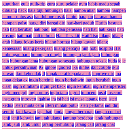
gugurkan
guilt
guilt-trip
guru
guru pelajar
gym
habis madu sepah
dibuang
hack
hala tuju hubungan
halal
hamba allah
hambar
hampeh
hampir putus asa
handphone rosak
hanim
harapan
harapan hancur
harapan palsu
harga diri
hargai diri
hari-hari gaduh
Harith
hasutan
hati
hati berubah
hati budi
hati dan perasaan
hati hati
hati keras
hati
kosong
hati mati
hati terbuka
Hati Tersakiti
Hati Tisu
hilang
hilang
arah
hilang fokus kerja
hilang hormat
hilang kawan
hilang
kemesraan
hilang pekerjaan
hilang percaya
hint
hobi
hospital
HR
hubungan baru
hubungan dingin
hubungan jarak jauh
hubungan
lain
hubungan lama
hubungan songsang
hubungan toksik
huda
ic
ic
untuk perkahwinan
IG
ignore
ignored
ika
ikhlas
ikut couple
ikut
kawan
ikut kehendak
Il
impak cerai kepada anak
improve diri
ina
ingat dekat ex
ingin bercinta
ingin berkahwin
ingin berubah
ingin
clash
ingin difahami
ingin get back
ingin kembali
ingin memperisteri
ingin menguji
ingin putus
ingin tahu
ingrid
innocent
insaf
insecure
instagram
introvert
iqahisa
ira
isi hati
isi masa lapang
isteri
isteri
kedua
isteri minta cerai
isteri mintak putus
isteri pertama
jadi diri
sendiri
Jadi kawan
jaga hati
janda
jangan berharap
jangan contact
janji
janji kahwin
janji tak ulangi
jantung berdebar
jarak hubungan
jarak jauh
jarak umur
jarang berhubung
jarang call
jarang chat