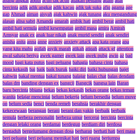
abang angkat
abdul
acuh tak acuh
adakah peluang
adam
adat
bercinta
adik
adik angkat
adik kacau
adik tak suka
afiq
agama
age
gap
Ahmad
aiman
aisyah
ajak kahwin
ajak tunang
aku mengandung
alasan
alisa sabri
Amanda
amarah
ambik hati
ambil berat
ambil hati
ambil hati semula
ambil kesempatan
ambil masa
amira
Amirah
Amsyar
anak ex
anak luar nikah
anak murid sendiri
anak sendiri
anisha
anita
anna
anne
anxiety
anxiety attack
apa kata orang
apa
yang kita mahu
aqilah
asyik marah
atikah
atiqah
attack gf
attention
awal sahaja beriya
awek gamer
awek lain
awek pubg
awin
az
bad
mood
bagi kata putus
bagi peluang
bahagia
bahasa cinta
bahasa
cinta kekasih
bai
baik
baik buruk
baiki diri
baiki hubungan
bajet
kahwin
bakal mentua
bakal tunang
balajar
balas chat
balas dendam
balas dm
banding dengan ex
bangcij
Bangcik
bangsa lain
Baran
baru bercinta
bbiana
bekas
bekas kekasih
bekas orang
bekas teman
wanita
belajar mencintai
belum bekerja
belum bersedia
belum move
on
belum sedia
benci
benda remeh
berahsia
berakhir dengan
kekecewaan
berangan
berani
berani dan yakin
berbaik
berbaik
semula
berbeza personaliti
berbeza umur
bercerai
bercinta
bercinta
dengan lelaki orang
berdamai
berdegup
berdiam diri
berdosa
bergaduh
bergelumang dengan dosa
berharap
berhati hati
beri masa
beri peluang
beri peluang memikat hati
beri ruang
berjumpa