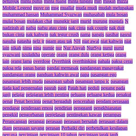
petunjuk
minta putus
minta ruang
minta tunggu
miri
miskin
mizza
Mobile Legend
move on
msg
muallaf
muda mudi
mudah melupakan
muhammad hassan
Muhammad Syazwan
muhasabah
mula bosan
mulai bosan
mulakan chat
mungkir janji
murid
murung
mustafa
N
nadzirah ali
nafsu
nafsu atau cinta
nak cinta
nak couple
nak duit
bukan cinta
nak kahwin
nak tegur crush
nama
nangis
nasihat
nasrul
nasuha
natasha
nelz jr
ngam atau tak
NH
niat awal
niat kahwin
niat
lain
nikah
nima
nina
numie
nur
Nur Aisyah
NurSya
nurul
nurul
syazwani
nzulaikha
operate
orang
orang dulu
orang ketiga
orang
lain
orang lama
overdose
Overthink
overthinking
pahala
paksa cerai
paksa rela
panas baran
pandai memasak
pandangan masayrakat
pandangan orang
panduan kahwin awal
papa
pasangan ego
pasangan lebih muda
pasangan sabah
pasangan tanpa ic
pasangan
tiada kad pengenalan
pasrah
pasti
Patah hati
peduli
pegang pada
janji
pelajar
pelajaran lebih penting
peluang
peluang kedua
penakut
penat
Penat bercinta
penat bergaduh
pencerahan
pendam perasaan
pendapat
penderaan emosi
pendirian
pengganti
pengkhianatan
pengkid
pengorbanan
penjelasan
pentingkan kawan
perampas
Perancangan
perangai
perasaan
perasaan bersalah
perasaan dalam
diam
perasaan sayang
perasan
Perbaiki diri
perbetulkan kesilapan
percaya
percintaan
percintaan 10 tahun
percintaan jarak jauh