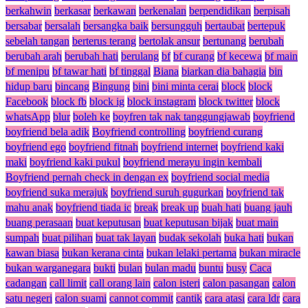
berkahwin
berkasar
berkawan
berkenalan
berpendidikan
berpisah
bersabar
bersalah
bersangka baik
bersungguh
bertaubat
bertepuk
sebelah tangan
berterus terang
bertolak ansur
bertunang
berubah
berubah arah
berubah hati
berulang
bf
bf curang
bf kecewa
bf main
bf menipu
bf tawar hati
bf tinggal
Biana
biarkan dia bahagia
bin
hidup baru
bincang
Bingung
bini
bini minta cerai
block
block
Facebook
block fb
block ig
block instagram
block twitter
block
whatsApp
blur
boleh ke
boyfren tak nak tanggungjawab
boyfriend
boyfriend bela adik
Boyfriend controlling
boyfriend curang
boyfriend ego
boyfriend fitnah
boyfriend internet
boyfriend kaki
maki
boyfriend kaki pukul
boyfriend merayu ingin kembali
Boyfriend pernah check in dengan ex
boyfriend social media
boyfriend suka merajuk
boyfriend suruh gugurkan
boyfriend tak
mahu anak
boyfriend tiada ic
break
break up
buah hati
buang jauh
buang perasaan
buat keputusan
buat keputusan bijak
buat main
sumpah
buat pilihan
buat tak layan
budak sekolah
buka hati
bukan
kawan biasa
bukan kerana cinta
bukan lelaki pertama
bukan miracle
bukan warganegara
bukti
bulan
bulan madu
buntu
busy
Caca
cadangan
call limit
call orang lain
calon isteri
calon pasangan
calon
satu negeri
calon suami
cannot commit
cantik
cara atasi
cara ldr
cara