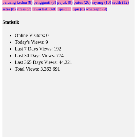
peluang kedua
(8)
pengganti
(8)
pujuk
(9)
putus
(26)
sayang
(10)
sedih
(12)
setia
(8)
stress
(7)
tawar hati
(40)
tips
(11)
tipu
(8)
whatsapp
(9)
Statistik
Online Visitors:
0
Today's Views:
9
Last 7 Days Views:
192
Last 30 Days Views:
774
Last 365 Days Views:
44,221
Total Views:
3,363,691