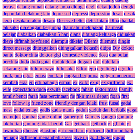
beraya
datang rumah
datang tanpa diduga
degil
dekat jodoh
dengki
depan lain belakang lain
depressed
depressi
depression
desak
desak
cerai
desakan rakan
desaru
Deserve better
detik hitam
Dhia
dia dah
tak suka
dia enggan berjumpa
dia mahu melupakan
dia masih
belajar
diabaikan
diabaikan 5 hari
diana
dibuang keluarga
diduakan
dieya
difitnah boyfriend
dijemput
dikejar
Dilema
dilemma
dingin
direct message
ditinggalkan
ditinggalkan kekasih
ditipu
Diy
doktor
bantu
doktor cinta
doktor gigi
domestic violence
dosa
dua bulan
bercinta
duda
duda gatal
duduk dekat
dugaan
duit
dulu lain
sekarang lain
dulu merayu
dulu suka
Effort
ego
ego tinggi
ego. ldr
jarak jauh
egois
emosi
encik m
enggan berjumpa
enggan menerima
kembali
eraa
eri
erti bahagia
esmail
ex
ex bf
ex gf
ex girlfriend
ex-
wife
expectation duda
exwife
facebook
faham
faktor masa
Family
family benci
farah
fasa percintaan
fie
fikir masa depan
fiqah
first
love
follow ig
friend zone
friendly dengan lelaki
frust
futsal
gadai
masa
gadai tenaga
gadis
gadis manis
gaduh
gaduh dan berbaik
gagal
memujuk
gambar
game online
gamer girl
Gamers
ganggu
gantung
tak bertali
gantung tidak bertali
Gar
get back
getback
gf
gf lain
gf
tawar hati
ghosted
ghosting
girfriend baru
girlfriend
girlfriend bagi
peluang
girlfriend menambah stress
give up
gold digger
gugur