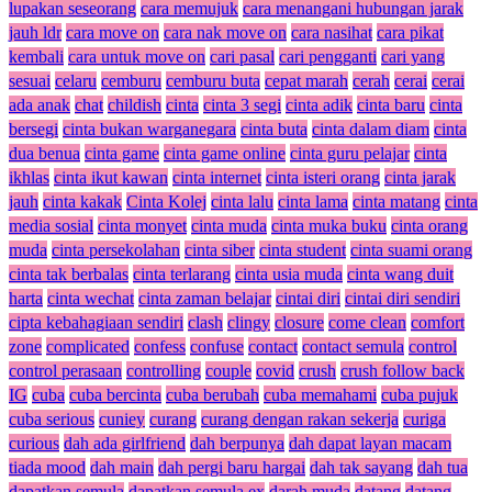
lupakan seseorang
cara memujuk
cara menangani hubungan jarak
jauh ldr
cara move on
cara nak move on
cara nasihat
cara pikat
kembali
cara untuk move on
cari pasal
cari pengganti
cari yang
sesuai
celaru
cemburu
cemburu buta
cepat marah
cerah
cerai
cerai
ada anak
chat
childish
cinta
cinta 3 segi
cinta adik
cinta baru
cinta
bersegi
cinta bukan warganegara
cinta buta
cinta dalam diam
cinta
dua benua
cinta game
cinta game online
cinta guru pelajar
cinta
ikhlas
cinta ikut kawan
cinta internet
cinta isteri orang
cinta jarak
jauh
cinta kakak
Cinta Kolej
cinta lalu
cinta lama
cinta matang
cinta
media sosial
cinta monyet
cinta muda
cinta muka buku
cinta orang
muda
cinta persekolahan
cinta siber
cinta student
cinta suami orang
cinta tak berbalas
cinta terlarang
cinta usia muda
cinta wang duit
harta
cinta wechat
cinta zaman belajar
cintai diri
cintai diri sendiri
cipta kebahagiaan sendiri
clash
clingy
closure
come clean
comfort
zone
complicated
confess
confuse
contact
contact semula
control
control perasaan
controlling
couple
covid
crush
crush follow back
IG
cuba
cuba bercinta
cuba berubah
cuba memahami
cuba pujuk
cuba serious
cuniey
curang
curang dengan rakan sekerja
curiga
curious
dah ada girlfriend
dah berpunya
dah dapat layan macam
tiada mood
dah main
dah pergi baru hargai
dah tak sayang
dah tua
dapatkan semula
dapatkan semula ex
darah muda
datang
datang