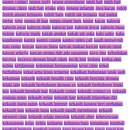
jarang contact
jarang reply
jarang sependapat
jatuh hati
jatuh hati
dengan cikgu
jauh hati
jejaka
jeles
jinjang pelamin
jiwa kacau
jodoh
Jodoh aturan keluarga
jodoh baru
jodoh tak kemana
jual mahal
juejue
jujur
jumpa di luar
jumpa orang baru
junior
kacau
kahwin
kahwin awal
kahwin duda
kahwin lagi
kahwin lewat
kahwin masa
belajar
kahwin muda
kakak angkat
kakak tak suka
kaki saiko
kaku
kandungan
kantoi
kantoi curang
kantoi video call
kasih pensayrah
kata putus
kawan
kawan biasa
kawan makan kawan
kawan rapat
kawan sekerja
kawan semua dah ada pasangan
kayu tiga
kebudakan
kecewa
kecewa dengan kisah silam
kecik hati
kedana
kedua atau
ketiga
kehilangan
keinginan berpasangan
kejar cinta
kekal
berhubung
kekal setia lepas terlanjur
kekalkan hubungan jarak jauh
kekangan
kekasih
kekasih beralih cinta
kekasih bercinta dengan
lelaki lain
kekasih berhubung dengan ex
kekasih berhubung lelaki
lain
kekasih berubah hati
Kekasih comel
kekasih contact ex
kekasih
enggan putus
kekasih gelap
kekasih hati
kekasih hilangkan diri
kekasih ingin putus
kekasih internet
kekasih kurang beri perhatian
kekasih lain
kekasih lama
kekasih masih mengharap
kekasih
menguji cinta
kekasih selalu merajuk
kekasih siber
kekecewaan
kekurangan
kelas
keliru
keluarga
keluarga baru
kemahuan
kembali
kembali berpaut
kembali semula
kena buang kerja
kenal
kenal hati