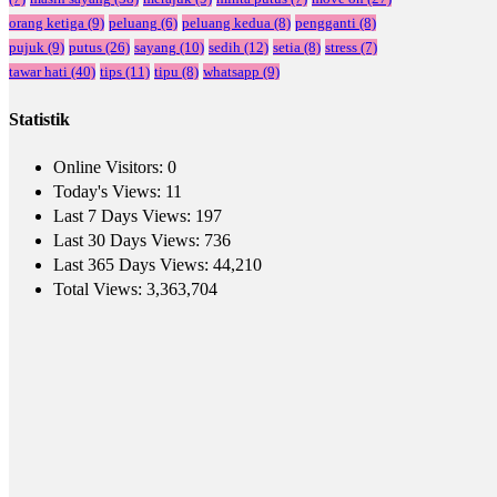
orang ketiga
(9)
peluang
(6)
peluang kedua
(8)
pengganti
(8)
pujuk
(9)
putus
(26)
sayang
(10)
sedih
(12)
setia
(8)
stress
(7)
tawar hati
(40)
tips
(11)
tipu
(8)
whatsapp
(9)
Statistik
Online Visitors:
0
Today's Views:
11
Last 7 Days Views:
197
Last 30 Days Views:
736
Last 365 Days Views:
44,210
Total Views:
3,363,704