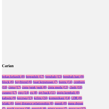
Carian
bekas kekasih
(8)
bergaduh
(17)
berubah
(15)
berubah hati
(9)
block
(6)
boyfriend
(6)
buat keputusan
(7)
buntu
(14)
cemburu
(10)
cinta
(17)
cinta jarak jauh
(8)
cinta muda
(13)
clash
(10)
curang
(17)
ego
(14)
ex
(8)
get back
(11)
ingin kembali
(9)
kahwin
(9)
kecewa
(13)
keliru
(24)
komunikasi
(14)
LDR
(8)
lelaki
(6)
long distance relationship
(6)
marah
(8)
masa depan
(7)
masih sayang
(38)
merajuk
(9)
minta putus
(7)
move on
(27)