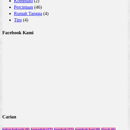
Kompilasi
(2)
Percintaan
(46)
Rumah Tangga
(4)
Tips
(4)
Facebook Kami
Carian
bekas kekasih
(8)
bergaduh
(17)
berubah
(15)
berubah hati
(9)
block
(6)