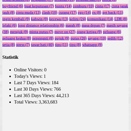
boyfriend
(6)
buat keputusan
(7)
buntu
(14)
cemburu
(10)
cinta
(17)
cinta jarak
jauh
(8)
cinta muda
(13)
clash
(10)
curang
(17)
ego
(14)
ex
(8)
get back
(11)
ingin kembali
(9)
kahwin
(9)
kecewa
(13)
keliru
(24)
komunikasi
(14)
LDR
(8)
lelaki
(6)
long distance relationship
(6)
marah
(8)
masa depan
(7)
masih sayang
(38)
merajuk
(9)
minta putus
(7)
move on
(27)
orang ketiga
(9)
peluang
(6)
peluang kedua
(8)
pengganti
(8)
pujuk
(9)
putus
(26)
sayang
(10)
sedih
(12)
setia
(8)
stress
(7)
tawar hati
(40)
tips
(11)
tipu
(8)
whatsapp
(9)
Statistik
Online Visitors:
0
Today's Views:
1
Last 7 Days Views:
184
Last 30 Days Views:
766
Last 365 Days Views:
44,213
Total Views:
3,363,683