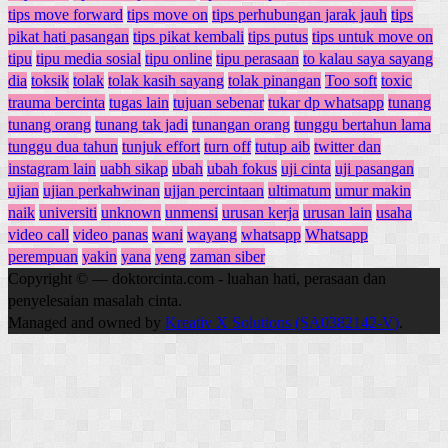
tips move forward
tips move on
tips perhubungan jarak jauh
tips
pikat hati pasangan
tips pikat kembali
tips putus
tips untuk move on
tipu
tipu media sosial
tipu online
tipu perasaan
to kalau saya sayang
dia
toksik
tolak
tolak kasih sayang
tolak pinangan
Too soft
toxic
trauma bercinta
tugas lain
tujuan sebenar
tukar dp whatsapp
tunang
tunang orang
tunang tak jadi
tunangan orang
tunggu bertahun lama
tunggu dua tahun
tunjuk effort
turn off
tutup aib
twitter dan
instagram lain
uabh sikap
ubah
ubah fokus
uji cinta
uji pasangan
ujian
ujian perkahwinan
ujjan percintaan
ultimatum
umur makin
naik
universiti
unknown
unmensi
urusan kerja
urusan lain
usaha
video call
video panas
wani
wayang
whatsapp
Whatsapp
perempuan
yakin
yana
yeng
zaman siber
Copyright © — doktorcinta.com - luahan hati, perasaan dan
penyelesaian masalah cinta.
Managed and owned by
Kreativ X Solutions (SA0382142-V)
.