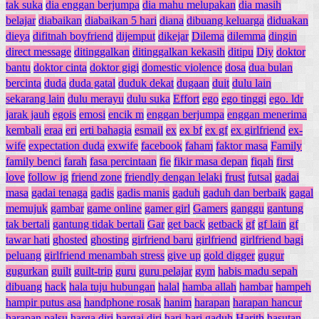
tak suka
dia enggan berjumpa
dia mahu melupakan
dia masih
belajar
diabaikan
diabaikan 5 hari
diana
dibuang keluarga
diduakan
dieya
difitnah boyfriend
dijemput
dikejar
Dilema
dilemma
dingin
direct message
ditinggalkan
ditinggalkan kekasih
ditipu
Diy
doktor
bantu
doktor cinta
doktor gigi
domestic violence
dosa
dua bulan
bercinta
duda
duda gatal
duduk dekat
dugaan
duit
dulu lain
sekarang lain
dulu merayu
dulu suka
Effort
ego
ego tinggi
ego. ldr
jarak jauh
egois
emosi
encik m
enggan berjumpa
enggan menerima
kembali
eraa
eri
erti bahagia
esmail
ex
ex bf
ex gf
ex girlfriend
ex-
wife
expectation duda
exwife
facebook
faham
faktor masa
Family
family benci
farah
fasa percintaan
fie
fikir masa depan
fiqah
first
love
follow ig
friend zone
friendly dengan lelaki
frust
futsal
gadai
masa
gadai tenaga
gadis
gadis manis
gaduh
gaduh dan berbaik
gagal
memujuk
gambar
game online
gamer girl
Gamers
ganggu
gantung
tak bertali
gantung tidak bertali
Gar
get back
getback
gf
gf lain
gf
tawar hati
ghosted
ghosting
girfriend baru
girlfriend
girlfriend bagi
peluang
girlfriend menambah stress
give up
gold digger
gugur
gugurkan
guilt
guilt-trip
guru
guru pelajar
gym
habis madu sepah
dibuang
hack
hala tuju hubungan
halal
hamba allah
hambar
hampeh
hampir putus asa
handphone rosak
hanim
harapan
harapan hancur
harapan palsu
harga diri
hargai diri
hari-hari gaduh
Harith
hasutan