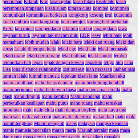
percintaan
Kifarah
Kim
kisah gelap
kisah hitam
kisah lalu
kisah
perempuan simpanan
kisah silam
kitaran cinta
komited
komitmen
komunikasi
komunikasi berkesan
kongkong
kosong
krul
kuarantin
kuat cemburu
kuat kongkong
kuat merajuk
kurang beri perhatian
KuSa
lain minat
lain pendapat
laki bini
lambat
lapang dada
lawa
layanan buruk
layanan tak macam dulu
LDR
leave
lebih baik
lebih
memahami
lebih mudah
lelaki
lelaki baru
lelaki dan ruang
lelaki dan
stress
Lelaki di tempat kerja
lelaki ego
lelaki lain
lelaki memasak
lelaki orang
lelaki perlu ruang
lelaki pilihan
lelaki sondol
lembut
lembutkan hati
lepak
lepak dengan kawan
lepaskan
let go
liku
Lina
Lisa
long distance relationship
lost interest
luah perasaan
luahan rasa
lumrah lelaki
lumrah manusia
lupakan kisah lama
Maafkan aku
mahu ambil hati
mahu balas dendam
mahu berhubung kembali
mahu berjumpa
mahu berkawan biasa
mahu bersama semula
mahu
clash
mahu dipujuk
mahu kembali
Mahu pendapat
mahu
perbetulkan kesilapan
mahu putus
mahu ruang
mahu teruskan
hubungan
main
main cinta
main dengan boyfren
main kayu tiga
main saja
mak ayah cerai
mak ayah tak terima
makan hati
maki
maki
marah tengking
Makin menjauh
malas
malaysia
mangsa keadaan
manis
manusia buat silap
marah
maria
Maruah tercalar
masa
masa
dan ruang
masa depan
masa depan ceria
masa silam
masalah