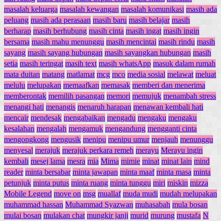
masalah keluarga
masalah kewangan
masalah komunikasi
masih ada
peluang
masih ada perasaan
masih baru
masih belajar
masih
berharap
masih berhubung
masih cinta
masih ingat
masih ingin
bersama
masih mahu menunggu
masih mencintai
masih rindu
masih
sayang
masih sayang hubungan
masih sayangkan hubungan
masih
setia
masih teringat
masih text
masih whatsApp
masuk dalam rumah
mata duitan
matang
matlamat
mcg
mco
media sosial
melawat
meluat
melulu
melupakan
memaafkan
memasak
memberi dan menerima
memberontak
memilih pasangan
memori
memujuk
menambah stress
menangi hati
menangis
menaruh harapan
menawan kembali hati
mencair
mendesak
mengabaikan
mengadu
mengaku
mengaku
kesalahan
mengalah
mengamuk
mengandung
mengganti cinta
mengongkong
mengusik
menipu
menipu umur
menjauh
menunggu
menyesal
merajuk
merajuk perkara remeh
merayu
Merayu ingin
kembali
mesej lama
mesra
mia
Mima
mimie
minat
minat lain
mind
reader
minta bersabar
minta jawapan
minta maaf
minta masa
minta
petunjuk
minta putus
minta ruang
minta tunggu
miri
miskin
mizza
Mobile Legend
move on
msg
muallaf
muda mudi
mudah melupakan
muhammad hassan
Muhammad Syazwan
muhasabah
mula bosan
mulai bosan
mulakan chat
mungkir janji
murid
murung
mustafa
N