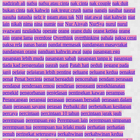
nadzirah ali
nafsu
nafsu atau cinta
nak cinta
nak couple
nak duit
bukan cinta
nak kahwin
nak tegur crush
nama
nangis
nasihat
nasrul
nasuha
natasha
nelz jr
ngam atau tak
NH
niat awal
niat kahwin
niat
lain
nikah
nima
nina
numie
nur
Nur Aisyah
NurSya
nurul
nurul
syazwani
nzulaikha
operate
orang
orang dulu
orang ketiga
orang
lain
orang lama
overdose
Overthink
overthinking
pahala
paksa cerai
paksa rela
panas baran
pandai memasak
pandangan masayrakat
pandangan orang
panduan kahwin awal
papa
pasangan ego
pasangan lebih muda
pasangan sabah
pasangan tanpa ic
pasangan
tiada kad pengenalan
pasrah
pasti
Patah hati
peduli
pegang pada
janji
pelajar
pelajaran lebih penting
peluang
peluang kedua
penakut
penat
Penat bercinta
penat bergaduh
pencerahan
pendam perasaan
pendapat
penderaan emosi
pendirian
pengganti
pengkhianatan
pengkid
pengorbanan
penjelasan
pentingkan kawan
perampas
Perancangan
perangai
perasaan
perasaan bersalah
perasaan dalam
diam
perasaan sayang
perasan
Perbaiki diri
perbetulkan kesilapan
percaya
percintaan
percintaan 10 tahun
percintaan jarak jauh
perempuan
perempuan ego
Perempuan lain
perempuan simpanan
perempuan tua
perempuan tua lelaki muda
perhatian
perhatian
penuh
peringkat seterusnya
perkahwinan
perkahwinan kedua