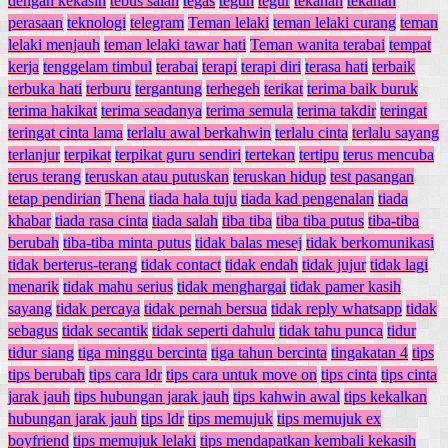
dengan kekasih
tebus salah
tegas
teguh
tegur
tekanan
tekanan
perasaan
teknologi
telegram
Teman lelaki
teman lelaki curang
teman
lelaki menjauh
teman lelaki tawar hati
Teman wanita terabai
tempat
kerja
tenggelam timbul
terabai
terapi
terapi diri
terasa hati
terbaik
terbuka hati
terburu
tergantung
terhegeh
terikat
terima baik buruk
terima hakikat
terima seadanya
terima semula
terima takdir
teringat
teringat cinta lama
terlalu awal berkahwin
terlalu cinta
terlalu sayang
terlanjur
terpikat
terpikat guru sendiri
tertekan
tertipu
terus mencuba
terus terang
teruskan atau putuskan
teruskan hidup
test pasangan
tetap pendirian
Thena
tiada hala tuju
tiada kad pengenalan
tiada
khabar
tiada rasa cinta
tiada salah
tiba tiba
tiba tiba putus
tiba-tiba
berubah
tiba-tiba minta putus
tidak balas mesej
tidak berkomunikasi
tidak berterus-terang
tidak contact
tidak endah
tidak jujur
tidak lagi
menarik
tidak mahu serius
tidak menghargai
tidak pamer kasih
sayang
tidak percaya
tidak pernah bersua
tidak reply whatsapp
tidak
sebagus
tidak secantik
tidak seperti dahulu
tidak tahu punca
tidur
tidur siang
tiga minggu bercinta
tiga tahun bercinta
tingakatan 4
tips
tips berubah
tips cara ldr
tips cara untuk move on
tips cinta
tips cinta
jarak jauh
tips hubungan jarak jauh
tips kahwin awal
tips kekalkan
hubungan jarak jauh
tips ldr
tips memujuk
tips memujuk ex
boyfriend
tips memujuk lelaki
tips mendapatkan kembali kekasih