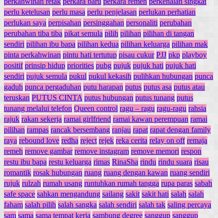
perkahwinan retak
perkara baru
perkara remeh
perkenalan singkat
perlu ketelusan
perlu masa
perlu penjelasan
perlukan perhatian
perlukan saya
perpisahan
persinggahan
personaliti
perubahan
perubahan tiba tiba
pikat semula
pilih
pilihan
pilihan di tangan
sendiri
pilihan ibu bapa
pilihan kedua
pilihan keluarga
pilihan mak
pinta perkahwinan
pintu hati tertutup
pisau cukur
PJJ
pkp
playboy
positif
prinsip hidup
priorities
pubg
pujuk
pujuk hati
pujuk hati
sendiri
pujuk semula
pukul
pukul kekasih
pulihkan hubungan
punca
gaduh
punca pergaduhan
putu harapan
putus
putus asa
putus atau
teruskan
PUTUS CINTA
putus hubungan
putus tunang
putus
tunang melalui telefon
Queen control
ragu – ragu
ragu-ragu
rahsia
rajuk
rakan sekerja
ramai girlfriend
ramai kawan perempuan
ramai
pilihan
rampas
rancak bersembang
ranjau
rapat
rapat dengan family
raya
rebound love
redha
reject
rejek
reka cerita
relay on off
remaja
remeh
remove gambar
remove instagram
remove memori
respon
restu ibu bapa
restu keluarga
rimas
RinaSha
rindu
rindu suara
risau
romantik
rosak hubungan
ruang
ruang dengan kawan
ruang sendiri
rujuk
rulzah
rumah usang
runtuhkan rumah tangga
rupa paras
sabah
safe space
sahkan mengandung
sailang
sakit
sakit hati
salah
salah
faham
salah pilih
salah sangka
salah sendiri
salah tak
saling percaya
sam
sama
sama tempat kerja
sambung degree
sanggup
sanggup