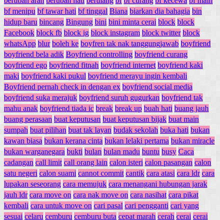
berubah arah
berubah hati
berulang
bf
bf curang
bf kecewa
bf main
bf menipu
bf tawar hati
bf tinggal
Biana
biarkan dia bahagia
bin
hidup baru
bincang
Bingung
bini
bini minta cerai
block
block
Facebook
block fb
block ig
block instagram
block twitter
block
whatsApp
blur
boleh ke
boyfren tak nak tanggungjawab
boyfriend
boyfriend bela adik
Boyfriend controlling
boyfriend curang
boyfriend ego
boyfriend fitnah
boyfriend internet
boyfriend kaki
maki
boyfriend kaki pukul
boyfriend merayu ingin kembali
Boyfriend pernah check in dengan ex
boyfriend social media
boyfriend suka merajuk
boyfriend suruh gugurkan
boyfriend tak
mahu anak
boyfriend tiada ic
break
break up
buah hati
buang jauh
buang perasaan
buat keputusan
buat keputusan bijak
buat main
sumpah
buat pilihan
buat tak layan
budak sekolah
buka hati
bukan
kawan biasa
bukan kerana cinta
bukan lelaki pertama
bukan miracle
bukan warganegara
bukti
bulan
bulan madu
buntu
busy
Caca
cadangan
call limit
call orang lain
calon isteri
calon pasangan
calon
satu negeri
calon suami
cannot commit
cantik
cara atasi
cara ldr
cara
lupakan seseorang
cara memujuk
cara menangani hubungan jarak
jauh ldr
cara move on
cara nak move on
cara nasihat
cara pikat
kembali
cara untuk move on
cari pasal
cari pengganti
cari yang
sesuai
celaru
cemburu
cemburu buta
cepat marah
cerah
cerai
cerai