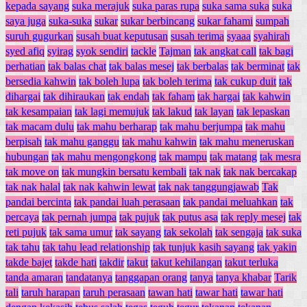
kepada sayang
suka merajuk
suka paras rupa
suka sama suka
suka
saya juga
suka-suka
sukar
sukar berbincang
sukar fahami
sumpah
suruh gugurkan
susah buat keputusan
susah terima
syaaa
syahirah
syed afiq
syirag
syok sendiri
tackle
Tajman
tak angkat call
tak bagi
perhatian
tak balas chat
tak balas mesej
tak berbalas
tak berminat
tak
bersedia kahwin
tak boleh lupa
tak boleh terima
tak cukup duit
tak
dihargai
tak dihiraukan
tak endah
tak faham
tak hargai
tak kahwin
tak kesampaian
tak lagi memujuk
tak lakud
tak layan
tak lepaskan
tak macam dulu
tak mahu berharap
tak mahu berjumpa
tak mahu
berpisah
tak mahu ganggu
tak mahu kahwin
tak mahu meneruskan
hubungan
tak mahu mengongkong
tak mampu
tak matang
tak mesra
tak move on
tak mungkin bersatu kembali
tak nak
tak nak bercakap
tak nak halal
tak nak kahwin lewat
tak nak tanggungjawab
Tak
pandai bercinta
tak pandai luah perasaan
tak pandai meluahkan
tak
percaya
tak pernah jumpa
tak pujuk
tak putus asa
tak reply mesej
tak
reti pujuk
tak sama umur
tak sayang
tak sekolah
tak sengaja
tak suka
tak tahu
tak tahu lead relationship
tak tunjuk kasih sayang
tak yakin
takde bajet
takde hati
takdir
takut
takut kehilangan
takut terluka
tanda amaran
tandatanya
tanggapan orang
tanya
tanya khabar
Tarik
tali
taruh harapan
taruh perasaan
tawan hati
tawar hati
tawar hati