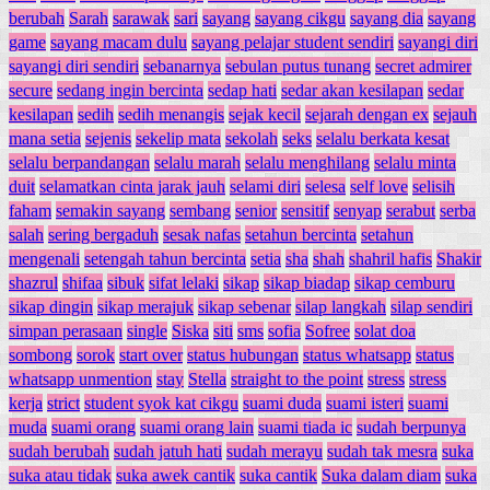
berubah
Sarah
sarawak
sari
sayang
sayang cikgu
sayang dia
sayang
game
sayang macam dulu
sayang pelajar student sendiri
sayangi diri
sayangi diri sendiri
sebanarnya
sebulan putus tunang
secret admirer
secure
sedang ingin bercinta
sedap hati
sedar akan kesilapan
sedar
kesilapan
sedih
sedih menangis
sejak kecil
sejarah dengan ex
sejauh
mana setia
sejenis
sekelip mata
sekolah
seks
selalu berkata kesat
selalu berpandangan
selalu marah
selalu menghilang
selalu minta
duit
selamatkan cinta jarak jauh
selami diri
selesa
self love
selisih
faham
semakin sayang
sembang
senior
sensitif
senyap
serabut
serba
salah
sering bergaduh
sesak nafas
setahun bercinta
setahun
mengenali
setengah tahun bercinta
setia
sha
shah
shahril hafis
Shakir
shazrul
shifaa
sibuk
sifat lelaki
sikap
sikap biadap
sikap cemburu
sikap dingin
sikap merajuk
sikap sebenar
silap langkah
silap sendiri
simpan perasaan
single
Siska
siti
sms
sofia
Sofree
solat doa
sombong
sorok
start over
status hubungan
status whatsapp
status
whatsapp unmention
stay
Stella
straight to the point
stress
stress
kerja
strict
student syok kat cikgu
suami duda
suami isteri
suami
muda
suami orang
suami orang lain
suami tiada ic
sudah berpunya
sudah berubah
sudah jatuh hati
sudah merayu
sudah tak mesra
suka
suka atau tidak
suka awek cantik
suka cantik
Suka dalam diam
suka