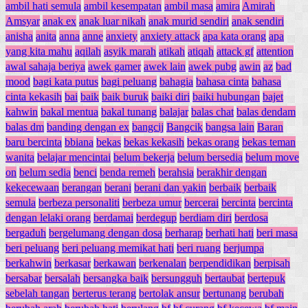
ambil hati semula
ambil kesempatan
ambil masa
amira
Amirah
Amsyar
anak ex
anak luar nikah
anak murid sendiri
anak sendiri
anisha
anita
anna
anne
anxiety
anxiety attack
apa kata orang
apa
yang kita mahu
aqilah
asyik marah
atikah
atiqah
attack gf
attention
awal sahaja beriya
awek gamer
awek lain
awek pubg
awin
az
bad
mood
bagi kata putus
bagi peluang
bahagia
bahasa cinta
bahasa
cinta kekasih
bai
baik
baik buruk
baiki diri
baiki hubungan
bajet
kahwin
bakal mentua
bakal tunang
balajar
balas chat
balas dendam
balas dm
banding dengan ex
bangcij
Bangcik
bangsa lain
Baran
baru bercinta
bbiana
bekas
bekas kekasih
bekas orang
bekas teman
wanita
belajar mencintai
belum bekerja
belum bersedia
belum move
on
belum sedia
benci
benda remeh
berahsia
berakhir dengan
kekecewaan
berangan
berani
berani dan yakin
berbaik
berbaik
semula
berbeza personaliti
berbeza umur
bercerai
bercinta
bercinta
dengan lelaki orang
berdamai
berdegup
berdiam diri
berdosa
bergaduh
bergelumang dengan dosa
berharap
berhati hati
beri masa
beri peluang
beri peluang memikat hati
beri ruang
berjumpa
berkahwin
berkasar
berkawan
berkenalan
berpendidikan
berpisah
bersabar
bersalah
bersangka baik
bersungguh
bertaubat
bertepuk
sebelah tangan
berterus terang
bertolak ansur
bertunang
berubah