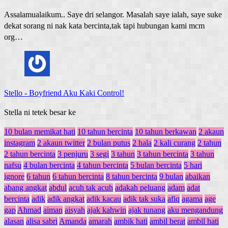
Assalamualaikum.. Saye dri selangor. Masalah saye ialah, saye suke
dekat sorang ni nak kata bercinta,tak tapi hubungan kami mcm
org…
Stello
-
Boyfriend Aku Kaki Control!
Stella ni tetek besar ke
10 bulan memikat hati
10 tahun bercinta
10 tahun berkawan
2 akaun
instagram
2 akaun twitter
2 bulan putus
2 hala
2 kali curang
2 tahun
2 tahun bercinta
3 penjuru
3 segi
3 tahun
3 tahun bercinta
3 tahun
nafsu
4 bulan bercinta
4 tahun bercinta
5 bulan bercinta
5 hari
ignore
6 tahun
6 tahun bercinta
8 tahun bercinta
9 bulan
abaikan
abang angkat
abdul
acuh tak acuh
adakah peluang
adam
adat
bercinta
adik
adik angkat
adik kacau
adik tak suka
afiq
agama
age
gap
Ahmad
aiman
aisyah
ajak kahwin
ajak tunang
aku mengandung
alasan
alisa sabri
Amanda
amarah
ambik hati
ambil berat
ambil hati