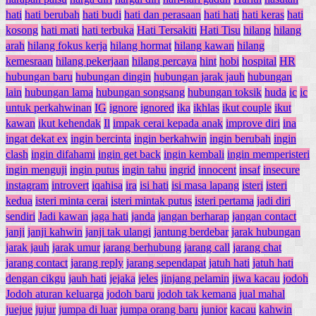
hati
hati berubah
hati budi
hati dan perasaan
hati hati
hati keras
hati
kosong
hati mati
hati terbuka
Hati Tersakiti
Hati Tisu
hilang
hilang
arah
hilang fokus kerja
hilang hormat
hilang kawan
hilang
kemesraan
hilang pekerjaan
hilang percaya
hint
hobi
hospital
HR
hubungan baru
hubungan dingin
hubungan jarak jauh
hubungan
lain
hubungan lama
hubungan songsang
hubungan toksik
huda
ic
ic
untuk perkahwinan
IG
ignore
ignored
ika
ikhlas
ikut couple
ikut
kawan
ikut kehendak
Il
impak cerai kepada anak
improve diri
ina
ingat dekat ex
ingin bercinta
ingin berkahwin
ingin berubah
ingin
clash
ingin difahami
ingin get back
ingin kembali
ingin memperisteri
ingin menguji
ingin putus
ingin tahu
ingrid
innocent
insaf
insecure
instagram
introvert
iqahisa
ira
isi hati
isi masa lapang
isteri
isteri
kedua
isteri minta cerai
isteri mintak putus
isteri pertama
jadi diri
sendiri
Jadi kawan
jaga hati
janda
jangan berharap
jangan contact
janji
janji kahwin
janji tak ulangi
jantung berdebar
jarak hubungan
jarak jauh
jarak umur
jarang berhubung
jarang call
jarang chat
jarang contact
jarang reply
jarang sependapat
jatuh hati
jatuh hati
dengan cikgu
jauh hati
jejaka
jeles
jinjang pelamin
jiwa kacau
jodoh
Jodoh aturan keluarga
jodoh baru
jodoh tak kemana
jual mahal
juejue
jujur
jumpa di luar
jumpa orang baru
junior
kacau
kahwin