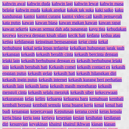
kahwin awal
kahwin duda
kahwin lagi
kahwin lewat
kahwin masa
belajar
kahwin muda
kakak angkat
kakak tak suka
kaki saiko
kaku
kandungan
kantoi
kantoi curang
kantoi video call
kasih pensayrah
kata putus
kawan
kawan biasa
kawan makan kawan
kawan rapat
kawan sekerja
kawan semua dah ada pasangan
kayu tiga
kebudakan
kecewa
kecewa dengan kisah silam
kecik hati
kedana
kedua atau
ketiga
kehilangan
keinginan berpasangan
kejar cinta
kekal
berhubung
kekal setia lepas terlanjur
kekalkan hubungan jarak jauh
kekangan
kekasih
kekasih beralih cinta
kekasih bercinta dengan
lelaki lain
kekasih berhubung dengan ex
kekasih berhubung lelaki
lain
kekasih berubah hati
Kekasih comel
kekasih contact ex
kekasih
enggan putus
kekasih gelap
kekasih hati
kekasih hilangkan diri
kekasih ingin putus
kekasih internet
kekasih kurang beri perhatian
kekasih lain
kekasih lama
kekasih masih mengharap
kekasih
menguji cinta
kekasih selalu merajuk
kekasih siber
kekecewaan
kekurangan
kelas
keliru
keluarga
keluarga baru
kemahuan
kembali
kembali berpaut
kembali semula
kena buang kerja
kenal
kenal hati
budi
kenangan
kepercayaan
Keputusan
kerana covid
keras kepala
kerja biasa
kerja jaga
kerjaya
kesepian
kesian
kesihatan
kesilapan
diri
kesunyian
keyakinan
khairul
khairul ikhwan
kiasan
kiasan