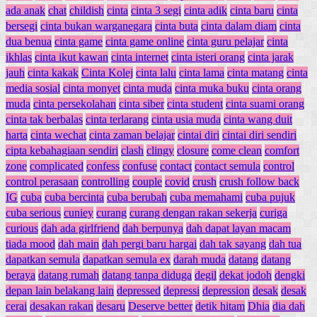
ada anak
chat
childish
cinta
cinta 3 segi
cinta adik
cinta baru
cinta
bersegi
cinta bukan warganegara
cinta buta
cinta dalam diam
cinta
dua benua
cinta game
cinta game online
cinta guru pelajar
cinta
ikhlas
cinta ikut kawan
cinta internet
cinta isteri orang
cinta jarak
jauh
cinta kakak
Cinta Kolej
cinta lalu
cinta lama
cinta matang
cinta
media sosial
cinta monyet
cinta muda
cinta muka buku
cinta orang
muda
cinta persekolahan
cinta siber
cinta student
cinta suami orang
cinta tak berbalas
cinta terlarang
cinta usia muda
cinta wang duit
harta
cinta wechat
cinta zaman belajar
cintai diri
cintai diri sendiri
cipta kebahagiaan sendiri
clash
clingy
closure
come clean
comfort
zone
complicated
confess
confuse
contact
contact semula
control
control perasaan
controlling
couple
covid
crush
crush follow back
IG
cuba
cuba bercinta
cuba berubah
cuba memahami
cuba pujuk
cuba serious
cuniey
curang
curang dengan rakan sekerja
curiga
curious
dah ada girlfriend
dah berpunya
dah dapat layan macam
tiada mood
dah main
dah pergi baru hargai
dah tak sayang
dah tua
dapatkan semula
dapatkan semula ex
darah muda
datang
datang
beraya
datang rumah
datang tanpa diduga
degil
dekat jodoh
dengki
depan lain belakang lain
depressed
depressi
depression
desak
desak
cerai
desakan rakan
desaru
Deserve better
detik hitam
Dhia
dia dah