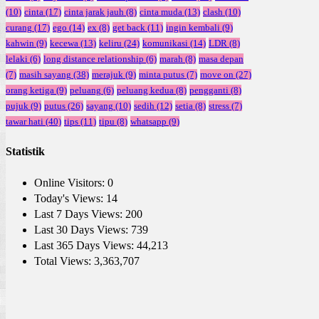
(10)
cinta
(17)
cinta jarak jauh
(8)
cinta muda
(13)
clash
(10)
curang
(17)
ego
(14)
ex
(8)
get back
(11)
ingin kembali
(9)
kahwin
(9)
kecewa
(13)
keliru
(24)
komunikasi
(14)
LDR
(8)
lelaki
(6)
long distance relationship
(6)
marah
(8)
masa depan
(7)
masih sayang
(38)
merajuk
(9)
minta putus
(7)
move on
(27)
orang ketiga
(9)
peluang
(6)
peluang kedua
(8)
pengganti
(8)
pujuk
(9)
putus
(26)
sayang
(10)
sedih
(12)
setia
(8)
stress
(7)
tawar hati
(40)
tips
(11)
tipu
(8)
whatsapp
(9)
Statistik
Online Visitors:
0
Today's Views:
14
Last 7 Days Views:
200
Last 30 Days Views:
739
Last 365 Days Views:
44,213
Total Views:
3,363,707