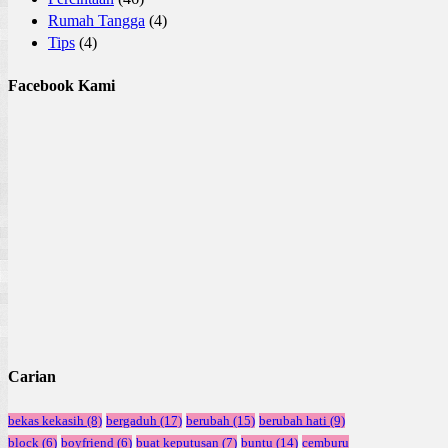
Rumah Tangga
(4)
Tips
(4)
Facebook Kami
Carian
bekas kekasih
(8)
bergaduh
(17)
berubah
(15)
berubah hati
(9)
block
(6)
boyfriend
(6)
buat keputusan
(7)
buntu
(14)
cemburu