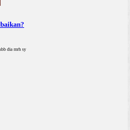
abaikan?
sbb dia mrh sy