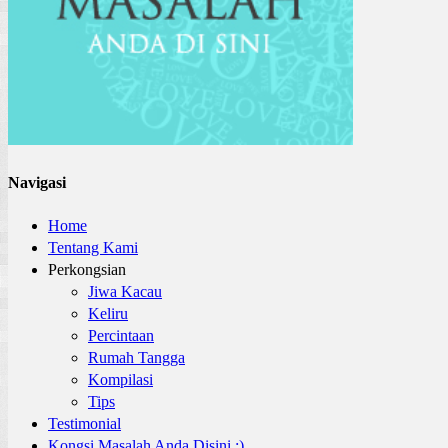
Navigasi
Home
Tentang Kami
Perkongsian
Jiwa Kacau
Keliru
Percintaan
Rumah Tangga
Kompilasi
Tips
Testimonial
Kongsi Masalah Anda Disini :)