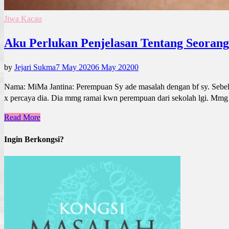
Jiwa Kacau
Aku Perlukan Penjelasan Tentang Seoran
by
Jejari Sukma
7 May 2020
6 May 2020
0
Nama: MiMa Jantina: Perempuan Sy ade masalah dengan bf sy. Sebelum 
x percaya dia. Dia mmg ramai kwn perempuan dari sekolah lgi. Mmg 
Read More
Ingin Berkongsi?