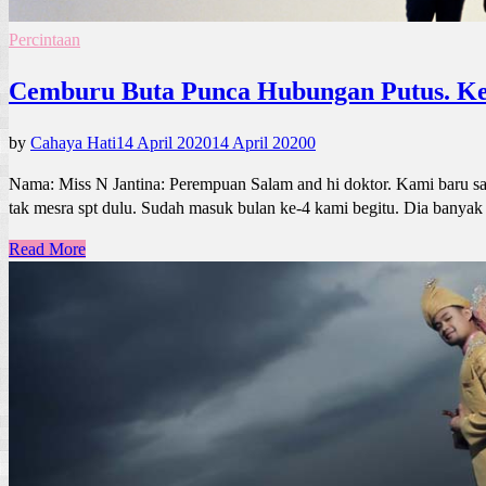
Percintaan
Cemburu Buta Punca Hubungan Putus. Ke
by
Cahaya Hati
14 April 2020
14 April 2020
0
Nama: Miss N Jantina: Perempuan Salam and hi doktor. Kami baru sah
tak mesra spt dulu. Sudah masuk bulan ke-4 kami begitu. Dia banyak
Read More