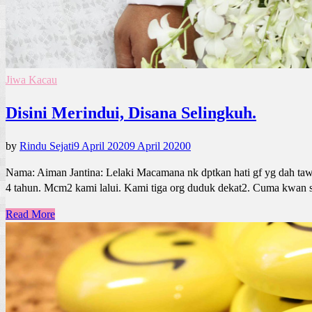
Jiwa Kacau
Disini Merindui, Disana Selingkuh.
by
Rindu Sejati
9 April 2020
9 April 2020
0
Nama: Aiman Jantina: Lelaki Macamana nk dptkan hati gf yg dah tawar 
4 tahun. Mcm2 kami lalui. Kami tiga org duduk dekat2. Cuma kwan sy
Read More