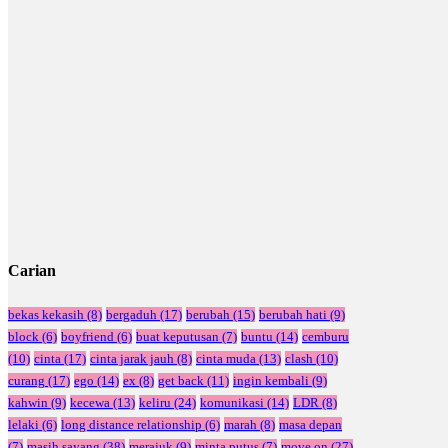
Carian
bekas kekasih
(8)
bergaduh
(17)
berubah
(15)
berubah hati
(9)
block
(6)
boyfriend
(6)
buat keputusan
(7)
buntu
(14)
cemburu
(10)
cinta
(17)
cinta jarak jauh
(8)
cinta muda
(13)
clash
(10)
curang
(17)
ego
(14)
ex
(8)
get back
(11)
ingin kembali
(9)
kahwin
(9)
kecewa
(13)
keliru
(24)
komunikasi
(14)
LDR
(8)
lelaki
(6)
long distance relationship
(6)
marah
(8)
masa depan
(7)
masih sayang
(38)
merajuk
(9)
minta putus
(7)
move on
(27)