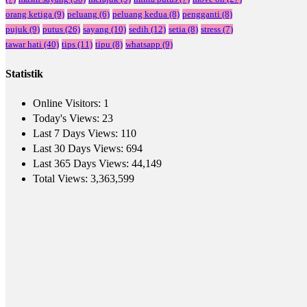
orang ketiga
(9)
peluang
(6)
peluang kedua
(8)
pengganti
(8)
pujuk
(9)
putus
(26)
sayang
(10)
sedih
(12)
setia
(8)
stress
(7)
tawar hati
(40)
tips
(11)
tipu
(8)
whatsapp
(9)
Statistik
Online Visitors:
1
Today's Views:
23
Last 7 Days Views:
110
Last 30 Days Views:
694
Last 365 Days Views:
44,149
Total Views:
3,363,599