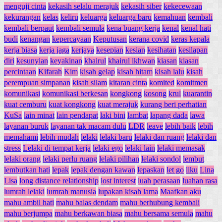
menguji cinta
kekasih selalu merajuk
kekasih siber
kekecewaan
kekurangan
kelas
keliru
keluarga
keluarga baru
kemahuan
kembali
kembali berpaut
kembali semula
kena buang kerja
kenal
kenal hati
budi
kenangan
kepercayaan
Keputusan
kerana covid
keras kepala
kerja biasa
kerja jaga
kerjaya
kesepian
kesian
kesihatan
kesilapan
diri
kesunyian
keyakinan
khairul
khairul ikhwan
kiasan
kiasan
percintaan
Kifarah
Kim
kisah gelap
kisah hitam
kisah lalu
kisah
perempuan simpanan
kisah silam
kitaran cinta
komited
komitmen
komunikasi
komunikasi berkesan
kongkong
kosong
krul
kuarantin
kuat cemburu
kuat kongkong
kuat merajuk
kurang beri perhatian
KuSa
lain minat
lain pendapat
laki bini
lambat
lapang dada
lawa
layanan buruk
layanan tak macam dulu
LDR
leave
lebih baik
lebih
memahami
lebih mudah
lelaki
lelaki baru
lelaki dan ruang
lelaki dan
stress
Lelaki di tempat kerja
lelaki ego
lelaki lain
lelaki memasak
lelaki orang
lelaki perlu ruang
lelaki pilihan
lelaki sondol
lembut
lembutkan hati
lepak
lepak dengan kawan
lepaskan
let go
liku
Lina
Lisa
long distance relationship
lost interest
luah perasaan
luahan rasa
lumrah lelaki
lumrah manusia
lupakan kisah lama
Maafkan aku
mahu ambil hati
mahu balas dendam
mahu berhubung kembali
mahu berjumpa
mahu berkawan biasa
mahu bersama semula
mahu