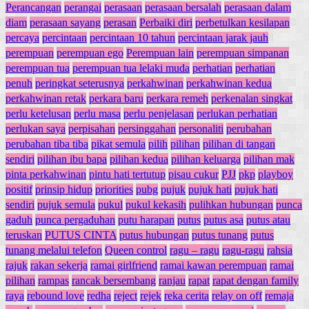
Perancangan
perangai
perasaan
perasaan bersalah
perasaan dalam
diam
perasaan sayang
perasan
Perbaiki diri
perbetulkan kesilapan
percaya
percintaan
percintaan 10 tahun
percintaan jarak jauh
perempuan
perempuan ego
Perempuan lain
perempuan simpanan
perempuan tua
perempuan tua lelaki muda
perhatian
perhatian
penuh
peringkat seterusnya
perkahwinan
perkahwinan kedua
perkahwinan retak
perkara baru
perkara remeh
perkenalan singkat
perlu ketelusan
perlu masa
perlu penjelasan
perlukan perhatian
perlukan saya
perpisahan
persinggahan
personaliti
perubahan
perubahan tiba tiba
pikat semula
pilih
pilihan
pilihan di tangan
sendiri
pilihan ibu bapa
pilihan kedua
pilihan keluarga
pilihan mak
pinta perkahwinan
pintu hati tertutup
pisau cukur
PJJ
pkp
playboy
positif
prinsip hidup
priorities
pubg
pujuk
pujuk hati
pujuk hati
sendiri
pujuk semula
pukul
pukul kekasih
pulihkan hubungan
punca
gaduh
punca pergaduhan
putu harapan
putus
putus asa
putus atau
teruskan
PUTUS CINTA
putus hubungan
putus tunang
putus
tunang melalui telefon
Queen control
ragu – ragu
ragu-ragu
rahsia
rajuk
rakan sekerja
ramai girlfriend
ramai kawan perempuan
ramai
pilihan
rampas
rancak bersembang
ranjau
rapat
rapat dengan family
raya
rebound love
redha
reject
rejek
reka cerita
relay on off
remaja