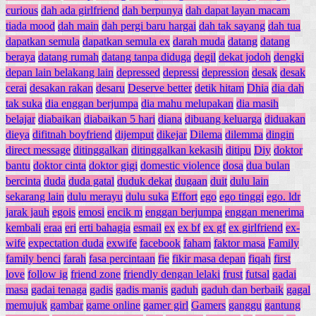
curious
dah ada girlfriend
dah berpunya
dah dapat layan macam
tiada mood
dah main
dah pergi baru hargai
dah tak sayang
dah tua
dapatkan semula
dapatkan semula ex
darah muda
datang
datang
beraya
datang rumah
datang tanpa diduga
degil
dekat jodoh
dengki
depan lain belakang lain
depressed
depressi
depression
desak
desak
cerai
desakan rakan
desaru
Deserve better
detik hitam
Dhia
dia dah
tak suka
dia enggan berjumpa
dia mahu melupakan
dia masih
belajar
diabaikan
diabaikan 5 hari
diana
dibuang keluarga
diduakan
dieya
difitnah boyfriend
dijemput
dikejar
Dilema
dilemma
dingin
direct message
ditinggalkan
ditinggalkan kekasih
ditipu
Diy
doktor
bantu
doktor cinta
doktor gigi
domestic violence
dosa
dua bulan
bercinta
duda
duda gatal
duduk dekat
dugaan
duit
dulu lain
sekarang lain
dulu merayu
dulu suka
Effort
ego
ego tinggi
ego. ldr
jarak jauh
egois
emosi
encik m
enggan berjumpa
enggan menerima
kembali
eraa
eri
erti bahagia
esmail
ex
ex bf
ex gf
ex girlfriend
ex-
wife
expectation duda
exwife
facebook
faham
faktor masa
Family
family benci
farah
fasa percintaan
fie
fikir masa depan
fiqah
first
love
follow ig
friend zone
friendly dengan lelaki
frust
futsal
gadai
masa
gadai tenaga
gadis
gadis manis
gaduh
gaduh dan berbaik
gagal
memujuk
gambar
game online
gamer girl
Gamers
ganggu
gantung