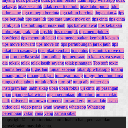
sayang
tidak percaya
tidak pernah bersua
tidak reply whatsapp
tidak
sebagus
tidak secantik
tidak seperti dahulu
tidak tahu punca
tidur
tidur siang
tiga minggu bercinta
tiga tahun bercinta
tingakatan 4
tips
tips berubah
tips cara ldr
tips cara untuk move on
tips cinta
tips cinta
jarak jauh
tips hubungan jarak jauh
tips kahwin awal
tips kekalkan
hubungan jarak jauh
tips ldr
tips memujuk
tips memujuk ex
boyfriend
tips memujuk lelaki
tips mendapatkan kembali kekasih
tips move forward
tips move on
tips perhubungan jarak jauh
tips
pikat hati pasangan
tips pikat kembali
tips putus
tips untuk move on
tipu
tipu media sosial
tipu online
tipu perasaan
to kalau saya sayang
dia
toksik
tolak
tolak kasih sayang
tolak pinangan
Too soft
toxic
trauma bercinta
tugas lain
tujuan sebenar
tukar dp whatsapp
tunang
tunang orang
tunang tak jadi
tunangan orang
tunggu bertahun lama
tunggu dua tahun
tunjuk effort
turn off
tutup aib
twitter dan
instagram lain
uabh sikap
ubah
ubah fokus
uji cinta
uji pasangan
ujian
ujian perkahwinan
ujjan percintaan
ultimatum
umur makin
naik
universiti
unknown
unmensi
urusan kerja
urusan lain
usaha
video call
video panas
wani
wayang
whatsapp
Whatsapp
perempuan
yakin
yana
yeng
zaman siber
Copyright © — doktorcinta.com - luahan hati, perasaan dan
penyelesaian masalah cinta.