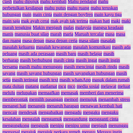
clash
mahu dipujuk
mahu kembali
Mahu pendapat
mahu
perbetulkan kesilapan
mahu putus
mahu ruang
mahu teruskan
hubungan
main
main cinta
main dengan boyfren
main kayu tiga
main saja
mak ayah cerai
mak ayah tak terima
makan hati
maki
maki
marah tengking
Makin menjauh
malas
malaysia
mangsa keadaan
manis
manusia buat silap
marah
maria
Maruah tercalar
masa
masa
dan ruang
masa depan
masa depan ceria
masa silam
masalah
masalah keluarga
masalah kewangan
masalah komunikasi
masih ada
peluang
masih ada perasaan
masih baru
masih belajar
masih
berharap
masih berhubung
masih cinta
masih ingat
masih ingin
bersama
masih mahu menunggu
masih mencintai
masih rindu
masih
sayang
masih sayang hubungan
masih sayangkan hubungan
masih
setia
masih teringat
masih text
masih whatsApp
masuk dalam rumah
mata duitan
matang
matlamat
mcg
mco
media sosial
melawat
meluat
melulu
melupakan
memaafkan
memasak
memberi dan menerima
memberontak
memilih pasangan
memori
memujuk
menambah stress
menangi hati
menangis
menaruh harapan
menawan kembali hati
mencair
mendesak
mengabaikan
mengadu
mengaku
mengaku
kesalahan
mengalah
mengamuk
mengandung
mengganti cinta
mengongkong
mengusik
menipu
menipu umur
menjauh
menunggu
menyesal
merajuk
merajuk perkara remeh
merayu
Merayu ingin