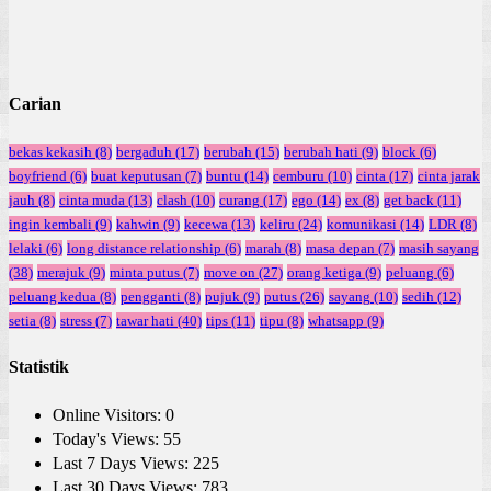
Carian
bekas kekasih
(8)
bergaduh
(17)
berubah
(15)
berubah hati
(9)
block
(6)
boyfriend
(6)
buat keputusan
(7)
buntu
(14)
cemburu
(10)
cinta
(17)
cinta jarak
jauh
(8)
cinta muda
(13)
clash
(10)
curang
(17)
ego
(14)
ex
(8)
get back
(11)
ingin kembali
(9)
kahwin
(9)
kecewa
(13)
keliru
(24)
komunikasi
(14)
LDR
(8)
lelaki
(6)
long distance relationship
(6)
marah
(8)
masa depan
(7)
masih sayang
(38)
merajuk
(9)
minta putus
(7)
move on
(27)
orang ketiga
(9)
peluang
(6)
peluang kedua
(8)
pengganti
(8)
pujuk
(9)
putus
(26)
sayang
(10)
sedih
(12)
setia
(8)
stress
(7)
tawar hati
(40)
tips
(11)
tipu
(8)
whatsapp
(9)
Statistik
Online Visitors:
0
Today's Views:
55
Last 7 Days Views:
225
Last 30 Days Views:
783