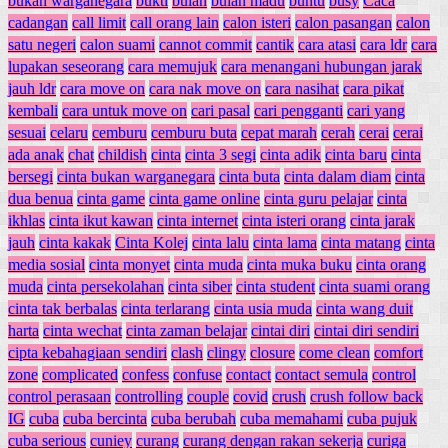
bukan warganegara
bukti
bulan
bulan madu
buntu
busy
Caca
cadangan
call limit
call orang lain
calon isteri
calon pasangan
calon
satu negeri
calon suami
cannot commit
cantik
cara atasi
cara ldr
cara
lupakan seseorang
cara memujuk
cara menangani hubungan jarak
jauh ldr
cara move on
cara nak move on
cara nasihat
cara pikat
kembali
cara untuk move on
cari pasal
cari pengganti
cari yang
sesuai
celaru
cemburu
cemburu buta
cepat marah
cerah
cerai
cerai
ada anak
chat
childish
cinta
cinta 3 segi
cinta adik
cinta baru
cinta
bersegi
cinta bukan warganegara
cinta buta
cinta dalam diam
cinta
dua benua
cinta game
cinta game online
cinta guru pelajar
cinta
ikhlas
cinta ikut kawan
cinta internet
cinta isteri orang
cinta jarak
jauh
cinta kakak
Cinta Kolej
cinta lalu
cinta lama
cinta matang
cinta
media sosial
cinta monyet
cinta muda
cinta muka buku
cinta orang
muda
cinta persekolahan
cinta siber
cinta student
cinta suami orang
cinta tak berbalas
cinta terlarang
cinta usia muda
cinta wang duit
harta
cinta wechat
cinta zaman belajar
cintai diri
cintai diri sendiri
cipta kebahagiaan sendiri
clash
clingy
closure
come clean
comfort
zone
complicated
confess
confuse
contact
contact semula
control
control perasaan
controlling
couple
covid
crush
crush follow back
IG
cuba
cuba bercinta
cuba berubah
cuba memahami
cuba pujuk
cuba serious
cuniey
curang
curang dengan rakan sekerja
curiga