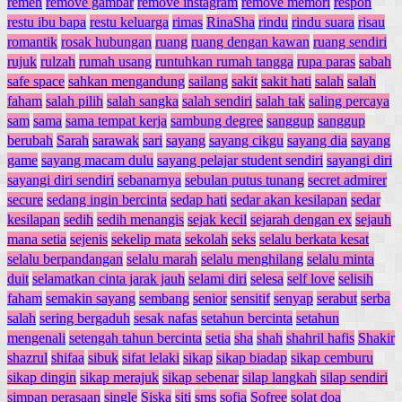
remeh
remove gambar
remove instagram
remove memori
respon
restu ibu bapa
restu keluarga
rimas
RinaSha
rindu
rindu suara
risau
romantik
rosak hubungan
ruang
ruang dengan kawan
ruang sendiri
rujuk
rulzah
rumah usang
runtuhkan rumah tangga
rupa paras
sabah
safe space
sahkan mengandung
sailang
sakit
sakit hati
salah
salah
faham
salah pilih
salah sangka
salah sendiri
salah tak
saling percaya
sam
sama
sama tempat kerja
sambung degree
sanggup
sanggup
berubah
Sarah
sarawak
sari
sayang
sayang cikgu
sayang dia
sayang
game
sayang macam dulu
sayang pelajar student sendiri
sayangi diri
sayangi diri sendiri
sebanarnya
sebulan putus tunang
secret admirer
secure
sedang ingin bercinta
sedap hati
sedar akan kesilapan
sedar
kesilapan
sedih
sedih menangis
sejak kecil
sejarah dengan ex
sejauh
mana setia
sejenis
sekelip mata
sekolah
seks
selalu berkata kesat
selalu berpandangan
selalu marah
selalu menghilang
selalu minta
duit
selamatkan cinta jarak jauh
selami diri
selesa
self love
selisih
faham
semakin sayang
sembang
senior
sensitif
senyap
serabut
serba
salah
sering bergaduh
sesak nafas
setahun bercinta
setahun
mengenali
setengah tahun bercinta
setia
sha
shah
shahril hafis
Shakir
shazrul
shifaa
sibuk
sifat lelaki
sikap
sikap biadap
sikap cemburu
sikap dingin
sikap merajuk
sikap sebenar
silap langkah
silap sendiri
simpan perasaan
single
Siska
siti
sms
sofia
Sofree
solat doa