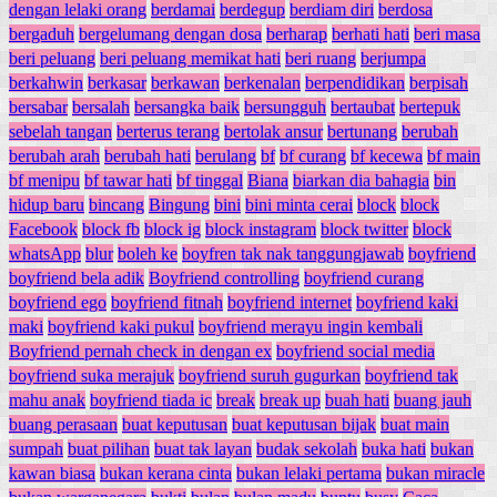
dengan lelaki orang
berdamai
berdegup
berdiam diri
berdosa
bergaduh
bergelumang dengan dosa
berharap
berhati hati
beri masa
beri peluang
beri peluang memikat hati
beri ruang
berjumpa
berkahwin
berkasar
berkawan
berkenalan
berpendidikan
berpisah
bersabar
bersalah
bersangka baik
bersungguh
bertaubat
bertepuk
sebelah tangan
berterus terang
bertolak ansur
bertunang
berubah
berubah arah
berubah hati
berulang
bf
bf curang
bf kecewa
bf main
bf menipu
bf tawar hati
bf tinggal
Biana
biarkan dia bahagia
bin
hidup baru
bincang
Bingung
bini
bini minta cerai
block
block
Facebook
block fb
block ig
block instagram
block twitter
block
whatsApp
blur
boleh ke
boyfren tak nak tanggungjawab
boyfriend
boyfriend bela adik
Boyfriend controlling
boyfriend curang
boyfriend ego
boyfriend fitnah
boyfriend internet
boyfriend kaki
maki
boyfriend kaki pukul
boyfriend merayu ingin kembali
Boyfriend pernah check in dengan ex
boyfriend social media
boyfriend suka merajuk
boyfriend suruh gugurkan
boyfriend tak
mahu anak
boyfriend tiada ic
break
break up
buah hati
buang jauh
buang perasaan
buat keputusan
buat keputusan bijak
buat main
sumpah
buat pilihan
buat tak layan
budak sekolah
buka hati
bukan
kawan biasa
bukan kerana cinta
bukan lelaki pertama
bukan miracle