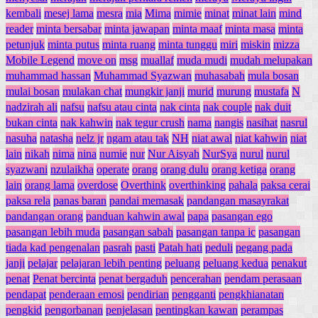
kembali
mesej lama
mesra
mia
Mima
mimie
minat
minat lain
mind
reader
minta bersabar
minta jawapan
minta maaf
minta masa
minta
petunjuk
minta putus
minta ruang
minta tunggu
miri
miskin
mizza
Mobile Legend
move on
msg
muallaf
muda mudi
mudah melupakan
muhammad hassan
Muhammad Syazwan
muhasabah
mula bosan
mulai bosan
mulakan chat
mungkir janji
murid
murung
mustafa
N
nadzirah ali
nafsu
nafsu atau cinta
nak cinta
nak couple
nak duit
bukan cinta
nak kahwin
nak tegur crush
nama
nangis
nasihat
nasrul
nasuha
natasha
nelz jr
ngam atau tak
NH
niat awal
niat kahwin
niat
lain
nikah
nima
nina
numie
nur
Nur Aisyah
NurSya
nurul
nurul
syazwani
nzulaikha
operate
orang
orang dulu
orang ketiga
orang
lain
orang lama
overdose
Overthink
overthinking
pahala
paksa cerai
paksa rela
panas baran
pandai memasak
pandangan masayrakat
pandangan orang
panduan kahwin awal
papa
pasangan ego
pasangan lebih muda
pasangan sabah
pasangan tanpa ic
pasangan
tiada kad pengenalan
pasrah
pasti
Patah hati
peduli
pegang pada
janji
pelajar
pelajaran lebih penting
peluang
peluang kedua
penakut
penat
Penat bercinta
penat bergaduh
pencerahan
pendam perasaan
pendapat
penderaan emosi
pendirian
pengganti
pengkhianatan
pengkid
pengorbanan
penjelasan
pentingkan kawan
perampas