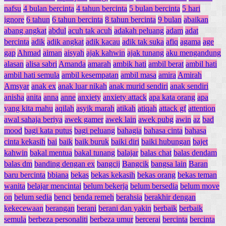
nafsu
4 bulan bercinta
4 tahun bercinta
5 bulan bercinta
5 hari
ignore
6 tahun
6 tahun bercinta
8 tahun bercinta
9 bulan
abaikan
abang angkat
abdul
acuh tak acuh
adakah peluang
adam
adat
bercinta
adik
adik angkat
adik kacau
adik tak suka
afiq
agama
age
gap
Ahmad
aiman
aisyah
ajak kahwin
ajak tunang
aku mengandung
alasan
alisa sabri
Amanda
amarah
ambik hati
ambil berat
ambil hati
ambil hati semula
ambil kesempatan
ambil masa
amira
Amirah
Amsyar
anak ex
anak luar nikah
anak murid sendiri
anak sendiri
anisha
anita
anna
anne
anxiety
anxiety attack
apa kata orang
apa
yang kita mahu
aqilah
asyik marah
atikah
atiqah
attack gf
attention
awal sahaja beriya
awek gamer
awek lain
awek pubg
awin
az
bad
mood
bagi kata putus
bagi peluang
bahagia
bahasa cinta
bahasa
cinta kekasih
bai
baik
baik buruk
baiki diri
baiki hubungan
bajet
kahwin
bakal mentua
bakal tunang
balajar
balas chat
balas dendam
balas dm
banding dengan ex
bangcij
Bangcik
bangsa lain
Baran
baru bercinta
bbiana
bekas
bekas kekasih
bekas orang
bekas teman
wanita
belajar mencintai
belum bekerja
belum bersedia
belum move
on
belum sedia
benci
benda remeh
berahsia
berakhir dengan
kekecewaan
berangan
berani
berani dan yakin
berbaik
berbaik
semula
berbeza personaliti
berbeza umur
bercerai
bercinta
bercinta