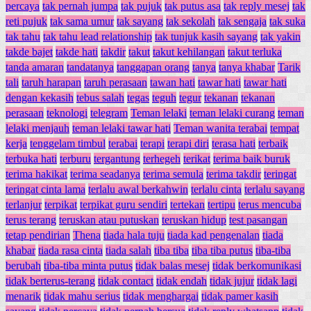
percaya
tak pernah jumpa
tak pujuk
tak putus asa
tak reply mesej
tak
reti pujuk
tak sama umur
tak sayang
tak sekolah
tak sengaja
tak suka
tak tahu
tak tahu lead relationship
tak tunjuk kasih sayang
tak yakin
takde bajet
takde hati
takdir
takut
takut kehilangan
takut terluka
tanda amaran
tandatanya
tanggapan orang
tanya
tanya khabar
Tarik
tali
taruh harapan
taruh perasaan
tawan hati
tawar hati
tawar hati
dengan kekasih
tebus salah
tegas
teguh
tegur
tekanan
tekanan
perasaan
teknologi
telegram
Teman lelaki
teman lelaki curang
teman
lelaki menjauh
teman lelaki tawar hati
Teman wanita terabai
tempat
kerja
tenggelam timbul
terabai
terapi
terapi diri
terasa hati
terbaik
terbuka hati
terburu
tergantung
terhegeh
terikat
terima baik buruk
terima hakikat
terima seadanya
terima semula
terima takdir
teringat
teringat cinta lama
terlalu awal berkahwin
terlalu cinta
terlalu sayang
terlanjur
terpikat
terpikat guru sendiri
tertekan
tertipu
terus mencuba
terus terang
teruskan atau putuskan
teruskan hidup
test pasangan
tetap pendirian
Thena
tiada hala tuju
tiada kad pengenalan
tiada
khabar
tiada rasa cinta
tiada salah
tiba tiba
tiba tiba putus
tiba-tiba
berubah
tiba-tiba minta putus
tidak balas mesej
tidak berkomunikasi
tidak berterus-terang
tidak contact
tidak endah
tidak jujur
tidak lagi
menarik
tidak mahu serius
tidak menghargai
tidak pamer kasih