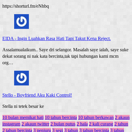
https://shorturl.fm/eNhbq
EIDA
-
Ingin Luahkan Rasa Hati Tapi Takut Kena Reject.
Assalamualaikum.. Saye dri selangor. Masalah saye ialah, saye suke
dekat sorang ni nak kata bercinta,tak tapi hubungan kami mcm
org…
Stello
-
Boyfriend Aku Kaki Control!
Stella ni tetek besar ke
10 bulan memikat hati
10 tahun bercinta
10 tahun berkawan
2 akaun
instagram
2 akaun twitter
2 bulan putus
2 hala
2 kali curang
2 tahun
2 tahun bercinta
3 penjuru
3 segi
3 tahun
3 tahun bercinta
3 tahun