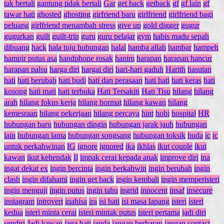
tak bertali
gantung tidak bertali
Gar
get back
getback
gf
gf lain
gf
tawar hati
ghosted
ghosting
girfriend baru
girlfriend
girlfriend bagi
peluang
girlfriend menambah stress
give up
gold digger
gugur
gugurkan
guilt
guilt-trip
guru
guru pelajar
gym
habis madu sepah
dibuang
hack
hala tuju hubungan
halal
hamba allah
hambar
hampeh
hampir putus asa
handphone rosak
hanim
harapan
harapan hancur
harapan palsu
harga diri
hargai diri
hari-hari gaduh
Harith
hasutan
hati
hati berubah
hati budi
hati dan perasaan
hati hati
hati keras
hati
kosong
hati mati
hati terbuka
Hati Tersakiti
Hati Tisu
hilang
hilang
arah
hilang fokus kerja
hilang hormat
hilang kawan
hilang
kemesraan
hilang pekerjaan
hilang percaya
hint
hobi
hospital
HR
hubungan baru
hubungan dingin
hubungan jarak jauh
hubungan
lain
hubungan lama
hubungan songsang
hubungan toksik
huda
ic
ic
untuk perkahwinan
IG
ignore
ignored
ika
ikhlas
ikut couple
ikut
kawan
ikut kehendak
Il
impak cerai kepada anak
improve diri
ina
ingat dekat ex
ingin bercinta
ingin berkahwin
ingin berubah
ingin
clash
ingin difahami
ingin get back
ingin kembali
ingin memperisteri
ingin menguji
ingin putus
ingin tahu
ingrid
innocent
insaf
insecure
instagram
introvert
iqahisa
ira
isi hati
isi masa lapang
isteri
isteri
kedua
isteri minta cerai
isteri mintak putus
isteri pertama
jadi diri
sendiri
Jadi kawan
jaga hati
janda
jangan berharap
jangan contact