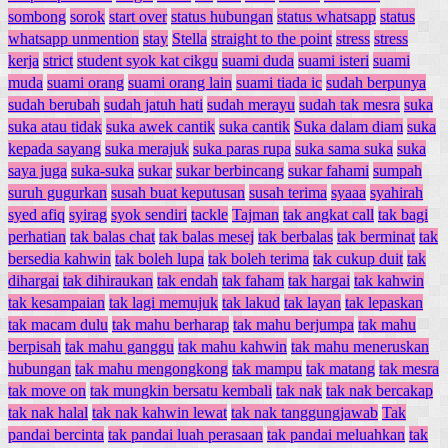
sombong
sorok
start over
status hubungan
status whatsapp
status
whatsapp unmention
stay
Stella
straight to the point
stress
stress
kerja
strict
student syok kat cikgu
suami duda
suami isteri
suami
muda
suami orang
suami orang lain
suami tiada ic
sudah berpunya
sudah berubah
sudah jatuh hati
sudah merayu
sudah tak mesra
suka
suka atau tidak
suka awek cantik
suka cantik
Suka dalam diam
suka
kepada sayang
suka merajuk
suka paras rupa
suka sama suka
suka
saya juga
suka-suka
sukar
sukar berbincang
sukar fahami
sumpah
suruh gugurkan
susah buat keputusan
susah terima
syaaa
syahirah
syed afiq
syirag
syok sendiri
tackle
Tajman
tak angkat call
tak bagi
perhatian
tak balas chat
tak balas mesej
tak berbalas
tak berminat
tak
bersedia kahwin
tak boleh lupa
tak boleh terima
tak cukup duit
tak
dihargai
tak dihiraukan
tak endah
tak faham
tak hargai
tak kahwin
tak kesampaian
tak lagi memujuk
tak lakud
tak layan
tak lepaskan
tak macam dulu
tak mahu berharap
tak mahu berjumpa
tak mahu
berpisah
tak mahu ganggu
tak mahu kahwin
tak mahu meneruskan
hubungan
tak mahu mengongkong
tak mampu
tak matang
tak mesra
tak move on
tak mungkin bersatu kembali
tak nak
tak nak bercakap
tak nak halal
tak nak kahwin lewat
tak nak tanggungjawab
Tak
pandai bercinta
tak pandai luah perasaan
tak pandai meluahkan
tak