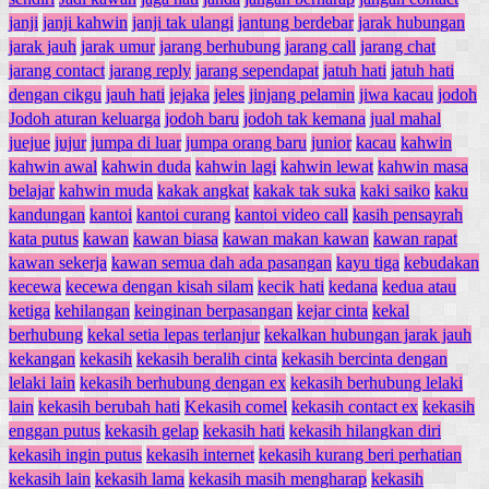
janji
janji kahwin
janji tak ulangi
jantung berdebar
jarak hubungan
jarak jauh
jarak umur
jarang berhubung
jarang call
jarang chat
jarang contact
jarang reply
jarang sependapat
jatuh hati
jatuh hati
dengan cikgu
jauh hati
jejaka
jeles
jinjang pelamin
jiwa kacau
jodoh
Jodoh aturan keluarga
jodoh baru
jodoh tak kemana
jual mahal
juejue
jujur
jumpa di luar
jumpa orang baru
junior
kacau
kahwin
kahwin awal
kahwin duda
kahwin lagi
kahwin lewat
kahwin masa
belajar
kahwin muda
kakak angkat
kakak tak suka
kaki saiko
kaku
kandungan
kantoi
kantoi curang
kantoi video call
kasih pensayrah
kata putus
kawan
kawan biasa
kawan makan kawan
kawan rapat
kawan sekerja
kawan semua dah ada pasangan
kayu tiga
kebudakan
kecewa
kecewa dengan kisah silam
kecik hati
kedana
kedua atau
ketiga
kehilangan
keinginan berpasangan
kejar cinta
kekal
berhubung
kekal setia lepas terlanjur
kekalkan hubungan jarak jauh
kekangan
kekasih
kekasih beralih cinta
kekasih bercinta dengan
lelaki lain
kekasih berhubung dengan ex
kekasih berhubung lelaki
lain
kekasih berubah hati
Kekasih comel
kekasih contact ex
kekasih
enggan putus
kekasih gelap
kekasih hati
kekasih hilangkan diri
kekasih ingin putus
kekasih internet
kekasih kurang beri perhatian
kekasih lain
kekasih lama
kekasih masih mengharap
kekasih