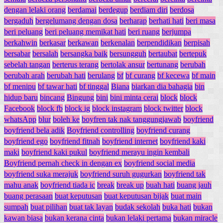
dengan lelaki orang
berdamai
berdegup
berdiam diri
berdosa
bergaduh
bergelumang dengan dosa
berharap
berhati hati
beri masa
beri peluang
beri peluang memikat hati
beri ruang
berjumpa
berkahwin
berkasar
berkawan
berkenalan
berpendidikan
berpisah
bersabar
bersalah
bersangka baik
bersungguh
bertaubat
bertepuk
sebelah tangan
berterus terang
bertolak ansur
bertunang
berubah
berubah arah
berubah hati
berulang
bf
bf curang
bf kecewa
bf main
bf menipu
bf tawar hati
bf tinggal
Biana
biarkan dia bahagia
bin
hidup baru
bincang
Bingung
bini
bini minta cerai
block
block
Facebook
block fb
block ig
block instagram
block twitter
block
whatsApp
blur
boleh ke
boyfren tak nak tanggungjawab
boyfriend
boyfriend bela adik
Boyfriend controlling
boyfriend curang
boyfriend ego
boyfriend fitnah
boyfriend internet
boyfriend kaki
maki
boyfriend kaki pukul
boyfriend merayu ingin kembali
Boyfriend pernah check in dengan ex
boyfriend social media
boyfriend suka merajuk
boyfriend suruh gugurkan
boyfriend tak
mahu anak
boyfriend tiada ic
break
break up
buah hati
buang jauh
buang perasaan
buat keputusan
buat keputusan bijak
buat main
sumpah
buat pilihan
buat tak layan
budak sekolah
buka hati
bukan
kawan biasa
bukan kerana cinta
bukan lelaki pertama
bukan miracle