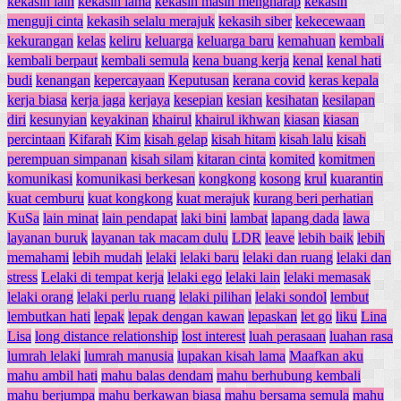
kekasih lain
kekasih lama
kekasih masih mengharap
kekasih
menguji cinta
kekasih selalu merajuk
kekasih siber
kekecewaan
kekurangan
kelas
keliru
keluarga
keluarga baru
kemahuan
kembali
kembali berpaut
kembali semula
kena buang kerja
kenal
kenal hati
budi
kenangan
kepercayaan
Keputusan
kerana covid
keras kepala
kerja biasa
kerja jaga
kerjaya
kesepian
kesian
kesihatan
kesilapan
diri
kesunyian
keyakinan
khairul
khairul ikhwan
kiasan
kiasan
percintaan
Kifarah
Kim
kisah gelap
kisah hitam
kisah lalu
kisah
perempuan simpanan
kisah silam
kitaran cinta
komited
komitmen
komunikasi
komunikasi berkesan
kongkong
kosong
krul
kuarantin
kuat cemburu
kuat kongkong
kuat merajuk
kurang beri perhatian
KuSa
lain minat
lain pendapat
laki bini
lambat
lapang dada
lawa
layanan buruk
layanan tak macam dulu
LDR
leave
lebih baik
lebih
memahami
lebih mudah
lelaki
lelaki baru
lelaki dan ruang
lelaki dan
stress
Lelaki di tempat kerja
lelaki ego
lelaki lain
lelaki memasak
lelaki orang
lelaki perlu ruang
lelaki pilihan
lelaki sondol
lembut
lembutkan hati
lepak
lepak dengan kawan
lepaskan
let go
liku
Lina
Lisa
long distance relationship
lost interest
luah perasaan
luahan rasa
lumrah lelaki
lumrah manusia
lupakan kisah lama
Maafkan aku
mahu ambil hati
mahu balas dendam
mahu berhubung kembali
mahu berjumpa
mahu berkawan biasa
mahu bersama semula
mahu