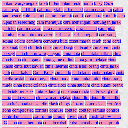
bukan warganegara
bukti
bulan
bulan madu
buntu
busy
Caca
cadangan
call limit
call orang lain
calon isteri
calon pasangan
calon
satu negeri
calon suami
cannot commit
cantik
cara atasi
cara ldr
cara
lupakan seseorang
cara memujuk
cara menangani hubungan jarak
jauh ldr
cara move on
cara nak move on
cara nasihat
cara pikat
kembali
cara untuk move on
cari pasal
cari pengganti
cari yang
sesuai
celaru
cemburu
cemburu buta
cepat marah
cerah
cerai
cerai
ada anak
chat
childish
cinta
cinta 3 segi
cinta adik
cinta baru
cinta
bersegi
cinta bukan warganegara
cinta buta
cinta dalam diam
cinta
dua benua
cinta game
cinta game online
cinta guru pelajar
cinta
ikhlas
cinta ikut kawan
cinta internet
cinta isteri orang
cinta jarak
jauh
cinta kakak
Cinta Kolej
cinta lalu
cinta lama
cinta matang
cinta
media sosial
cinta monyet
cinta muda
cinta muka buku
cinta orang
muda
cinta persekolahan
cinta siber
cinta student
cinta suami orang
cinta tak berbalas
cinta terlarang
cinta usia muda
cinta wang duit
harta
cinta wechat
cinta zaman belajar
cintai diri
cintai diri sendiri
cipta kebahagiaan sendiri
clash
clingy
closure
come clean
comfort
zone
complicated
confess
confuse
contact
contact semula
control
control perasaan
controlling
couple
covid
crush
crush follow back
IG
cuba
cuba bercinta
cuba berubah
cuba memahami
cuba pujuk