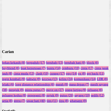
Carian
bekas kekasih
(8)
bergaduh
(17)
berubah
(15)
berubah hati
(9)
block
(6)
boyfriend
(6)
buat keputusan
(7)
buntu
(14)
cemburu
(10)
cinta
(17)
cinta jarak
jauh
(8)
cinta muda
(13)
clash
(10)
curang
(17)
ego
(14)
ex
(8)
get back
(11)
ingin kembali
(9)
kahwin
(9)
kecewa
(13)
keliru
(24)
komunikasi
(14)
LDR
(8)
lelaki
(6)
long distance relationship
(6)
marah
(8)
masa depan
(7)
masih sayang
(38)
merajuk
(9)
minta putus
(7)
move on
(27)
orang ketiga
(9)
peluang
(6)
peluang kedua
(8)
pengganti
(8)
pujuk
(9)
putus
(26)
sayang
(10)
sedih
(12)
setia
(8)
stress
(7)
tawar hati
(40)
tips
(11)
tipu
(8)
whatsapp
(9)