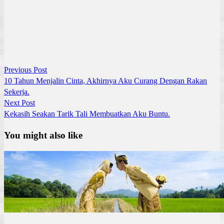
Previous
Post
Previous Post
post:
10 Tahun Menjalin Cinta, Akhirnya Aku Curang Dengan Rakan
navigation
Sekerja.
Next
Next Post
post:
Kekasih Seakan Tarik Tali Membuatkan Aku Buntu.
You might also like