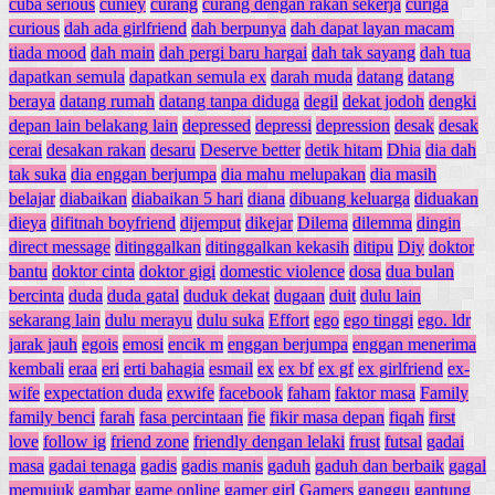
cuba serious
cuniey
curang
curang dengan rakan sekerja
curiga
curious
dah ada girlfriend
dah berpunya
dah dapat layan macam
tiada mood
dah main
dah pergi baru hargai
dah tak sayang
dah tua
dapatkan semula
dapatkan semula ex
darah muda
datang
datang
beraya
datang rumah
datang tanpa diduga
degil
dekat jodoh
dengki
depan lain belakang lain
depressed
depressi
depression
desak
desak
cerai
desakan rakan
desaru
Deserve better
detik hitam
Dhia
dia dah
tak suka
dia enggan berjumpa
dia mahu melupakan
dia masih
belajar
diabaikan
diabaikan 5 hari
diana
dibuang keluarga
diduakan
dieya
difitnah boyfriend
dijemput
dikejar
Dilema
dilemma
dingin
direct message
ditinggalkan
ditinggalkan kekasih
ditipu
Diy
doktor
bantu
doktor cinta
doktor gigi
domestic violence
dosa
dua bulan
bercinta
duda
duda gatal
duduk dekat
dugaan
duit
dulu lain
sekarang lain
dulu merayu
dulu suka
Effort
ego
ego tinggi
ego. ldr
jarak jauh
egois
emosi
encik m
enggan berjumpa
enggan menerima
kembali
eraa
eri
erti bahagia
esmail
ex
ex bf
ex gf
ex girlfriend
ex-
wife
expectation duda
exwife
facebook
faham
faktor masa
Family
family benci
farah
fasa percintaan
fie
fikir masa depan
fiqah
first
love
follow ig
friend zone
friendly dengan lelaki
frust
futsal
gadai
masa
gadai tenaga
gadis
gadis manis
gaduh
gaduh dan berbaik
gagal
memujuk
gambar
game online
gamer girl
Gamers
ganggu
gantung