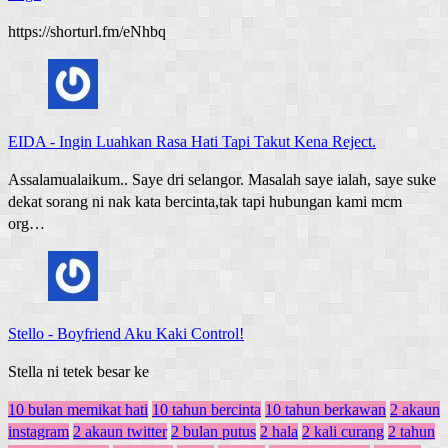
https://shorturl.fm/eNhbq
EIDA
-
Ingin Luahkan Rasa Hati Tapi Takut Kena Reject.
Assalamualaikum.. Saye dri selangor. Masalah saye ialah, saye suke
dekat sorang ni nak kata bercinta,tak tapi hubungan kami mcm
org…
Stello
-
Boyfriend Aku Kaki Control!
Stella ni tetek besar ke
10 bulan memikat hati
10 tahun bercinta
10 tahun berkawan
2 akaun
instagram
2 akaun twitter
2 bulan putus
2 hala
2 kali curang
2 tahun