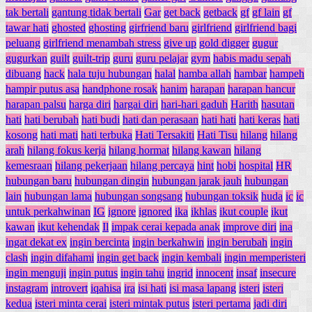
tak bertali
gantung tidak bertali
Gar
get back
getback
gf
gf lain
gf
tawar hati
ghosted
ghosting
girfriend baru
girlfriend
girlfriend bagi
peluang
girlfriend menambah stress
give up
gold digger
gugur
gugurkan
guilt
guilt-trip
guru
guru pelajar
gym
habis madu sepah
dibuang
hack
hala tuju hubungan
halal
hamba allah
hambar
hampeh
hampir putus asa
handphone rosak
hanim
harapan
harapan hancur
harapan palsu
harga diri
hargai diri
hari-hari gaduh
Harith
hasutan
hati
hati berubah
hati budi
hati dan perasaan
hati hati
hati keras
hati
kosong
hati mati
hati terbuka
Hati Tersakiti
Hati Tisu
hilang
hilang
arah
hilang fokus kerja
hilang hormat
hilang kawan
hilang
kemesraan
hilang pekerjaan
hilang percaya
hint
hobi
hospital
HR
hubungan baru
hubungan dingin
hubungan jarak jauh
hubungan
lain
hubungan lama
hubungan songsang
hubungan toksik
huda
ic
ic
untuk perkahwinan
IG
ignore
ignored
ika
ikhlas
ikut couple
ikut
kawan
ikut kehendak
Il
impak cerai kepada anak
improve diri
ina
ingat dekat ex
ingin bercinta
ingin berkahwin
ingin berubah
ingin
clash
ingin difahami
ingin get back
ingin kembali
ingin memperisteri
ingin menguji
ingin putus
ingin tahu
ingrid
innocent
insaf
insecure
instagram
introvert
iqahisa
ira
isi hati
isi masa lapang
isteri
isteri
kedua
isteri minta cerai
isteri mintak putus
isteri pertama
jadi diri