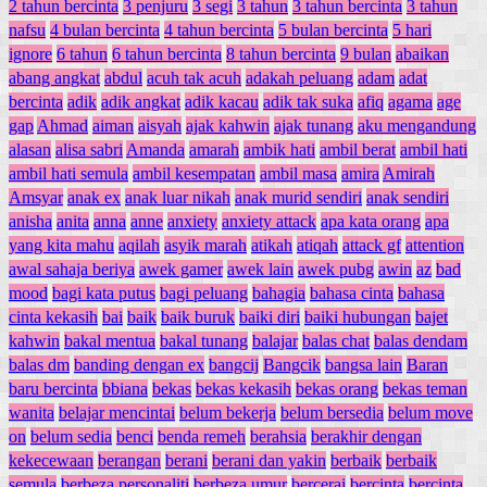
2 tahun bercinta
3 penjuru
3 segi
3 tahun
3 tahun bercinta
3 tahun
nafsu
4 bulan bercinta
4 tahun bercinta
5 bulan bercinta
5 hari
ignore
6 tahun
6 tahun bercinta
8 tahun bercinta
9 bulan
abaikan
abang angkat
abdul
acuh tak acuh
adakah peluang
adam
adat
bercinta
adik
adik angkat
adik kacau
adik tak suka
afiq
agama
age
gap
Ahmad
aiman
aisyah
ajak kahwin
ajak tunang
aku mengandung
alasan
alisa sabri
Amanda
amarah
ambik hati
ambil berat
ambil hati
ambil hati semula
ambil kesempatan
ambil masa
amira
Amirah
Amsyar
anak ex
anak luar nikah
anak murid sendiri
anak sendiri
anisha
anita
anna
anne
anxiety
anxiety attack
apa kata orang
apa
yang kita mahu
aqilah
asyik marah
atikah
atiqah
attack gf
attention
awal sahaja beriya
awek gamer
awek lain
awek pubg
awin
az
bad
mood
bagi kata putus
bagi peluang
bahagia
bahasa cinta
bahasa
cinta kekasih
bai
baik
baik buruk
baiki diri
baiki hubungan
bajet
kahwin
bakal mentua
bakal tunang
balajar
balas chat
balas dendam
balas dm
banding dengan ex
bangcij
Bangcik
bangsa lain
Baran
baru bercinta
bbiana
bekas
bekas kekasih
bekas orang
bekas teman
wanita
belajar mencintai
belum bekerja
belum bersedia
belum move
on
belum sedia
benci
benda remeh
berahsia
berakhir dengan
kekecewaan
berangan
berani
berani dan yakin
berbaik
berbaik
semula
berbeza personaliti
berbeza umur
bercerai
bercinta
bercinta