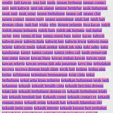
sendiri
Jadi kawan
jaga hati
janda
jangan berharap
jangan contact
janji
janji kahwin
janji tak ulangi
jantung berdebar
jarak hubungan
jarak jauh
jarak umur
jarang berhubung
jarang call
jarang chat
jarang contact
jarang reply
jarang sependapat
jatuh hati
jatuh hati
dengan cikgu
jauh hati
jejaka
jeles
jinjang pelamin
jiwa kacau
jodoh
Jodoh aturan keluarga
jodoh baru
jodoh tak kemana
jual mahal
juejue
jujur
jumpa di luar
jumpa orang baru
junior
kacau
kahwin
kahwin awal
kahwin duda
kahwin lagi
kahwin lewat
kahwin masa
belajar
kahwin muda
kakak angkat
kakak tak suka
kaki saiko
kaku
kandungan
kantoi
kantoi curang
kantoi video call
kasih pensayrah
kata putus
kawan
kawan biasa
kawan makan kawan
kawan rapat
kawan sekerja
kawan semua dah ada pasangan
kayu tiga
kebudakan
kecewa
kecewa dengan kisah silam
kecik hati
kedana
kedua atau
ketiga
kehilangan
keinginan berpasangan
kejar cinta
kekal
berhubung
kekal setia lepas terlanjur
kekalkan hubungan jarak jauh
kekangan
kekasih
kekasih beralih cinta
kekasih bercinta dengan
lelaki lain
kekasih berhubung dengan ex
kekasih berhubung lelaki
lain
kekasih berubah hati
Kekasih comel
kekasih contact ex
kekasih
enggan putus
kekasih gelap
kekasih hati
kekasih hilangkan diri
kekasih ingin putus
kekasih internet
kekasih kurang beri perhatian