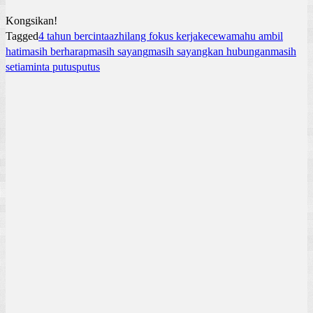
Kongsikan!
Tagged
4 tahun bercinta
az
hilang fokus kerja
kecewa
mahu ambil
hati
masih berharap
masih sayang
masih sayangkan hubungan
masih
setia
minta putus
putus