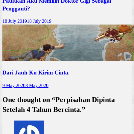
Patutkah Aku Memilih Doktor Gigi Sebagai
Pengganti?
18 July 2019
18 July 2019
Dari Jauh Ku Kirim Cinta.
9 May 2020
8 May 2020
One thought on “
Perpisahan Dipinta
Setelah 4 Tahun Bercinta.
”