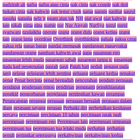
nadzirah ali
nafsu
nafsu atau cinta
nak cinta
nak couple
nak duit
bukan cinta
nak kahwin
nak tegur crush
nama
nangis
nasihat
nasrul
nasuha
natasha
nelz jr
ngam atau tak
NH
niat awal
niat kahwin
niat
lain
nikah
nima
nina
numie
nur
Nur Aisyah
NurSya
nurul
nurul
syazwani
nzulaikha
operate
orang
orang dulu
orang ketiga
orang
lain
orang lama
overdose
Overthink
overthinking
pahala
paksa cerai
paksa rela
panas baran
pandai memasak
pandangan masayrakat
pandangan orang
panduan kahwin awal
papa
pasangan ego
pasangan lebih muda
pasangan sabah
pasangan tanpa ic
pasangan
tiada kad pengenalan
pasrah
pasti
Patah hati
peduli
pegang pada
janji
pelajar
pelajaran lebih penting
peluang
peluang kedua
penakut
penat
Penat bercinta
penat bergaduh
pencerahan
pendam perasaan
pendapat
penderaan emosi
pendirian
pengganti
pengkhianatan
pengkid
pengorbanan
penjelasan
pentingkan kawan
perampas
Perancangan
perangai
perasaan
perasaan bersalah
perasaan dalam
diam
perasaan sayang
perasan
Perbaiki diri
perbetulkan kesilapan
percaya
percintaan
percintaan 10 tahun
percintaan jarak jauh
perempuan
perempuan ego
Perempuan lain
perempuan simpanan
perempuan tua
perempuan tua lelaki muda
perhatian
perhatian
penuh
peringkat seterusnya
perkahwinan
perkahwinan kedua