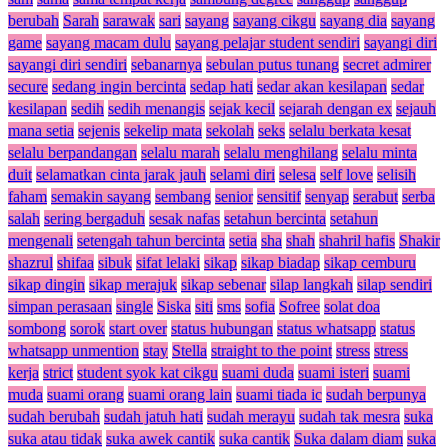
berubah
Sarah
sarawak
sari
sayang
sayang cikgu
sayang dia
sayang
game
sayang macam dulu
sayang pelajar student sendiri
sayangi diri
sayangi diri sendiri
sebanarnya
sebulan putus tunang
secret admirer
secure
sedang ingin bercinta
sedap hati
sedar akan kesilapan
sedar
kesilapan
sedih
sedih menangis
sejak kecil
sejarah dengan ex
sejauh
mana setia
sejenis
sekelip mata
sekolah
seks
selalu berkata kesat
selalu berpandangan
selalu marah
selalu menghilang
selalu minta
duit
selamatkan cinta jarak jauh
selami diri
selesa
self love
selisih
faham
semakin sayang
sembang
senior
sensitif
senyap
serabut
serba
salah
sering bergaduh
sesak nafas
setahun bercinta
setahun
mengenali
setengah tahun bercinta
setia
sha
shah
shahril hafis
Shakir
shazrul
shifaa
sibuk
sifat lelaki
sikap
sikap biadap
sikap cemburu
sikap dingin
sikap merajuk
sikap sebenar
silap langkah
silap sendiri
simpan perasaan
single
Siska
siti
sms
sofia
Sofree
solat doa
sombong
sorok
start over
status hubungan
status whatsapp
status
whatsapp unmention
stay
Stella
straight to the point
stress
stress
kerja
strict
student syok kat cikgu
suami duda
suami isteri
suami
muda
suami orang
suami orang lain
suami tiada ic
sudah berpunya
sudah berubah
sudah jatuh hati
sudah merayu
sudah tak mesra
suka
suka atau tidak
suka awek cantik
suka cantik
Suka dalam diam
suka