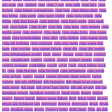
ada anak
chat
childish
cinta
cinta 3 segi
cinta adik
cinta baru
cinta
bersegi
cinta bukan warganegara
cinta buta
cinta dalam diam
cinta
dua benua
cinta game
cinta game online
cinta guru pelajar
cinta
ikhlas
cinta ikut kawan
cinta internet
cinta isteri orang
cinta jarak
jauh
cinta kakak
Cinta Kolej
cinta lalu
cinta lama
cinta matang
cinta
media sosial
cinta monyet
cinta muda
cinta muka buku
cinta orang
muda
cinta persekolahan
cinta siber
cinta student
cinta suami orang
cinta tak berbalas
cinta terlarang
cinta usia muda
cinta wang duit
harta
cinta wechat
cinta zaman belajar
cintai diri
cintai diri sendiri
cipta kebahagiaan sendiri
clash
clingy
closure
come clean
comfort
zone
complicated
confess
confuse
contact
contact semula
control
control perasaan
controlling
couple
covid
crush
crush follow back
IG
cuba
cuba bercinta
cuba berubah
cuba memahami
cuba pujuk
cuba serious
cuniey
curang
curang dengan rakan sekerja
curiga
curious
dah ada girlfriend
dah berpunya
dah dapat layan macam
tiada mood
dah main
dah pergi baru hargai
dah tak sayang
dah tua
dapatkan semula
dapatkan semula ex
darah muda
datang
datang
beraya
datang rumah
datang tanpa diduga
degil
dekat jodoh
dengki
depan lain belakang lain
depressed
depressi
depression
desak
desak
cerai
desakan rakan
desaru
Deserve better
detik hitam
Dhia
dia dah