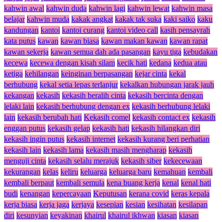
kahwin awal
kahwin duda
kahwin lagi
kahwin lewat
kahwin masa
belajar
kahwin muda
kakak angkat
kakak tak suka
kaki saiko
kaku
kandungan
kantoi
kantoi curang
kantoi video call
kasih pensayrah
kata putus
kawan
kawan biasa
kawan makan kawan
kawan rapat
kawan sekerja
kawan semua dah ada pasangan
kayu tiga
kebudakan
kecewa
kecewa dengan kisah silam
kecik hati
kedana
kedua atau
ketiga
kehilangan
keinginan berpasangan
kejar cinta
kekal
berhubung
kekal setia lepas terlanjur
kekalkan hubungan jarak jauh
kekangan
kekasih
kekasih beralih cinta
kekasih bercinta dengan
lelaki lain
kekasih berhubung dengan ex
kekasih berhubung lelaki
lain
kekasih berubah hati
Kekasih comel
kekasih contact ex
kekasih
enggan putus
kekasih gelap
kekasih hati
kekasih hilangkan diri
kekasih ingin putus
kekasih internet
kekasih kurang beri perhatian
kekasih lain
kekasih lama
kekasih masih mengharap
kekasih
menguji cinta
kekasih selalu merajuk
kekasih siber
kekecewaan
kekurangan
kelas
keliru
keluarga
keluarga baru
kemahuan
kembali
kembali berpaut
kembali semula
kena buang kerja
kenal
kenal hati
budi
kenangan
kepercayaan
Keputusan
kerana covid
keras kepala
kerja biasa
kerja jaga
kerjaya
kesepian
kesian
kesihatan
kesilapan
diri
kesunyian
keyakinan
khairul
khairul ikhwan
kiasan
kiasan