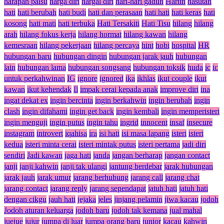
harapan palsu
harga diri
hargai diri
hari-hari gaduh
Harith
hasutan
hati
hati berubah
hati budi
hati dan perasaan
hati hati
hati keras
hati
kosong
hati mati
hati terbuka
Hati Tersakiti
Hati Tisu
hilang
hilang
arah
hilang fokus kerja
hilang hormat
hilang kawan
hilang
kemesraan
hilang pekerjaan
hilang percaya
hint
hobi
hospital
HR
hubungan baru
hubungan dingin
hubungan jarak jauh
hubungan
lain
hubungan lama
hubungan songsang
hubungan toksik
huda
ic
ic
untuk perkahwinan
IG
ignore
ignored
ika
ikhlas
ikut couple
ikut
kawan
ikut kehendak
Il
impak cerai kepada anak
improve diri
ina
ingat dekat ex
ingin bercinta
ingin berkahwin
ingin berubah
ingin
clash
ingin difahami
ingin get back
ingin kembali
ingin memperisteri
ingin menguji
ingin putus
ingin tahu
ingrid
innocent
insaf
insecure
instagram
introvert
iqahisa
ira
isi hati
isi masa lapang
isteri
isteri
kedua
isteri minta cerai
isteri mintak putus
isteri pertama
jadi diri
sendiri
Jadi kawan
jaga hati
janda
jangan berharap
jangan contact
janji
janji kahwin
janji tak ulangi
jantung berdebar
jarak hubungan
jarak jauh
jarak umur
jarang berhubung
jarang call
jarang chat
jarang contact
jarang reply
jarang sependapat
jatuh hati
jatuh hati
dengan cikgu
jauh hati
jejaka
jeles
jinjang pelamin
jiwa kacau
jodoh
Jodoh aturan keluarga
jodoh baru
jodoh tak kemana
jual mahal
juejue
jujur
jumpa di luar
jumpa orang baru
junior
kacau
kahwin