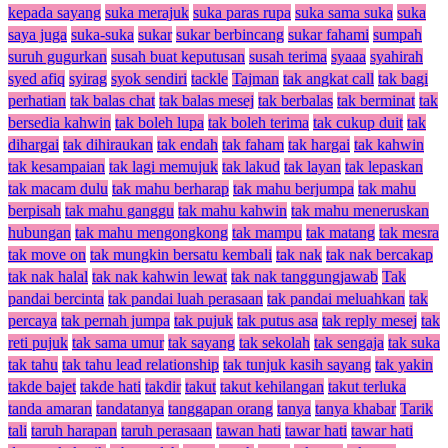
kepada sayang
suka merajuk
suka paras rupa
suka sama suka
suka
saya juga
suka-suka
sukar
sukar berbincang
sukar fahami
sumpah
suruh gugurkan
susah buat keputusan
susah terima
syaaa
syahirah
syed afiq
syirag
syok sendiri
tackle
Tajman
tak angkat call
tak bagi
perhatian
tak balas chat
tak balas mesej
tak berbalas
tak berminat
tak
bersedia kahwin
tak boleh lupa
tak boleh terima
tak cukup duit
tak
dihargai
tak dihiraukan
tak endah
tak faham
tak hargai
tak kahwin
tak kesampaian
tak lagi memujuk
tak lakud
tak layan
tak lepaskan
tak macam dulu
tak mahu berharap
tak mahu berjumpa
tak mahu
berpisah
tak mahu ganggu
tak mahu kahwin
tak mahu meneruskan
hubungan
tak mahu mengongkong
tak mampu
tak matang
tak mesra
tak move on
tak mungkin bersatu kembali
tak nak
tak nak bercakap
tak nak halal
tak nak kahwin lewat
tak nak tanggungjawab
Tak
pandai bercinta
tak pandai luah perasaan
tak pandai meluahkan
tak
percaya
tak pernah jumpa
tak pujuk
tak putus asa
tak reply mesej
tak
reti pujuk
tak sama umur
tak sayang
tak sekolah
tak sengaja
tak suka
tak tahu
tak tahu lead relationship
tak tunjuk kasih sayang
tak yakin
takde bajet
takde hati
takdir
takut
takut kehilangan
takut terluka
tanda amaran
tandatanya
tanggapan orang
tanya
tanya khabar
Tarik
tali
taruh harapan
taruh perasaan
tawan hati
tawar hati
tawar hati