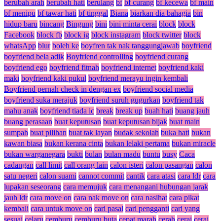
berubah arah
berubah hati
berulang
bf
bf curang
bf kecewa
bf main
bf menipu
bf tawar hati
bf tinggal
Biana
biarkan dia bahagia
bin
hidup baru
bincang
Bingung
bini
bini minta cerai
block
block
Facebook
block fb
block ig
block instagram
block twitter
block
whatsApp
blur
boleh ke
boyfren tak nak tanggungjawab
boyfriend
boyfriend bela adik
Boyfriend controlling
boyfriend curang
boyfriend ego
boyfriend fitnah
boyfriend internet
boyfriend kaki
maki
boyfriend kaki pukul
boyfriend merayu ingin kembali
Boyfriend pernah check in dengan ex
boyfriend social media
boyfriend suka merajuk
boyfriend suruh gugurkan
boyfriend tak
mahu anak
boyfriend tiada ic
break
break up
buah hati
buang jauh
buang perasaan
buat keputusan
buat keputusan bijak
buat main
sumpah
buat pilihan
buat tak layan
budak sekolah
buka hati
bukan
kawan biasa
bukan kerana cinta
bukan lelaki pertama
bukan miracle
bukan warganegara
bukti
bulan
bulan madu
buntu
busy
Caca
cadangan
call limit
call orang lain
calon isteri
calon pasangan
calon
satu negeri
calon suami
cannot commit
cantik
cara atasi
cara ldr
cara
lupakan seseorang
cara memujuk
cara menangani hubungan jarak
jauh ldr
cara move on
cara nak move on
cara nasihat
cara pikat
kembali
cara untuk move on
cari pasal
cari pengganti
cari yang
sesuai
celaru
cemburu
cemburu buta
cepat marah
cerah
cerai
cerai