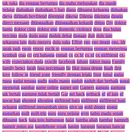
tak suka
dia enggan berjumpa
dia mahu melupakan
dia masih
belajar
diabaikan
diabaikan 5 hari
diana
dibuang keluarga
diduakan
dieya
difitnah boyfriend
dijemput
dikejar
Dilema
dilemma
dingin
direct message
ditinggalkan
ditinggalkan kekasih
ditipu
Diy
doktor
bantu
doktor cinta
doktor gigi
domestic violence
dosa
dua bulan
bercinta
duda
duda gatal
duduk dekat
dugaan
duit
dulu lain
sekarang lain
dulu merayu
dulu suka
Effort
ego
ego tinggi
ego. ldr
jarak jauh
egois
emosi
encik m
enggan berjumpa
enggan menerima
kembali
eraa
eri
erti bahagia
esmail
ex
ex bf
ex gf
ex girlfriend
ex-
wife
expectation duda
exwife
facebook
faham
faktor masa
Family
family benci
farah
fasa percintaan
fie
fikir masa depan
fiqah
first
love
follow ig
friend zone
friendly dengan lelaki
frust
futsal
gadai
masa
gadai tenaga
gadis
gadis manis
gaduh
gaduh dan berbaik
gagal
memujuk
gambar
game online
gamer girl
Gamers
ganggu
gantung
tak bertali
gantung tidak bertali
Gar
get back
getback
gf
gf lain
gf
tawar hati
ghosted
ghosting
girfriend baru
girlfriend
girlfriend bagi
peluang
girlfriend menambah stress
give up
gold digger
gugur
gugurkan
guilt
guilt-trip
guru
guru pelajar
gym
habis madu sepah
dibuang
hack
hala tuju hubungan
halal
hamba allah
hambar
hampeh
hampir putus asa
handphone rosak
hanim
harapan
harapan hancur