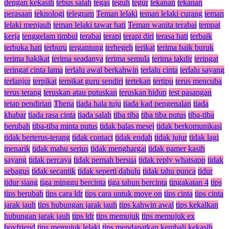
dengan kekasih
tebus salah
tegas
teguh
tegur
tekanan
tekanan
perasaan
teknologi
telegram
Teman lelaki
teman lelaki curang
teman
lelaki menjauh
teman lelaki tawar hati
Teman wanita terabai
tempat
kerja
tenggelam timbul
terabai
terapi
terapi diri
terasa hati
terbaik
terbuka hati
terburu
tergantung
terhegeh
terikat
terima baik buruk
terima hakikat
terima seadanya
terima semula
terima takdir
teringat
teringat cinta lama
terlalu awal berkahwin
terlalu cinta
terlalu sayang
terlanjur
terpikat
terpikat guru sendiri
tertekan
tertipu
terus mencuba
terus terang
teruskan atau putuskan
teruskan hidup
test pasangan
tetap pendirian
Thena
tiada hala tuju
tiada kad pengenalan
tiada
khabar
tiada rasa cinta
tiada salah
tiba tiba
tiba tiba putus
tiba-tiba
berubah
tiba-tiba minta putus
tidak balas mesej
tidak berkomunikasi
tidak berterus-terang
tidak contact
tidak endah
tidak jujur
tidak lagi
menarik
tidak mahu serius
tidak menghargai
tidak pamer kasih
sayang
tidak percaya
tidak pernah bersua
tidak reply whatsapp
tidak
sebagus
tidak secantik
tidak seperti dahulu
tidak tahu punca
tidur
tidur siang
tiga minggu bercinta
tiga tahun bercinta
tingakatan 4
tips
tips berubah
tips cara ldr
tips cara untuk move on
tips cinta
tips cinta
jarak jauh
tips hubungan jarak jauh
tips kahwin awal
tips kekalkan
hubungan jarak jauh
tips ldr
tips memujuk
tips memujuk ex
boyfriend
tips memujuk lelaki
tips mendapatkan kembali kekasih