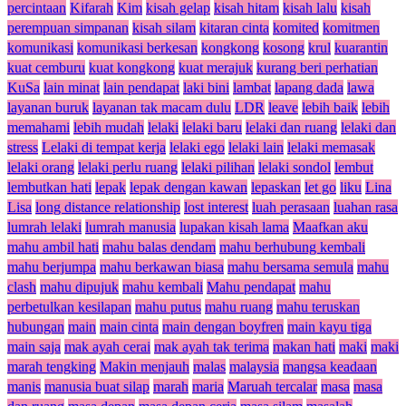
percintaan
Kifarah
Kim
kisah gelap
kisah hitam
kisah lalu
kisah
perempuan simpanan
kisah silam
kitaran cinta
komited
komitmen
komunikasi
komunikasi berkesan
kongkong
kosong
krul
kuarantin
kuat cemburu
kuat kongkong
kuat merajuk
kurang beri perhatian
KuSa
lain minat
lain pendapat
laki bini
lambat
lapang dada
lawa
layanan buruk
layanan tak macam dulu
LDR
leave
lebih baik
lebih
memahami
lebih mudah
lelaki
lelaki baru
lelaki dan ruang
lelaki dan
stress
Lelaki di tempat kerja
lelaki ego
lelaki lain
lelaki memasak
lelaki orang
lelaki perlu ruang
lelaki pilihan
lelaki sondol
lembut
lembutkan hati
lepak
lepak dengan kawan
lepaskan
let go
liku
Lina
Lisa
long distance relationship
lost interest
luah perasaan
luahan rasa
lumrah lelaki
lumrah manusia
lupakan kisah lama
Maafkan aku
mahu ambil hati
mahu balas dendam
mahu berhubung kembali
mahu berjumpa
mahu berkawan biasa
mahu bersama semula
mahu
clash
mahu dipujuk
mahu kembali
Mahu pendapat
mahu
perbetulkan kesilapan
mahu putus
mahu ruang
mahu teruskan
hubungan
main
main cinta
main dengan boyfren
main kayu tiga
main saja
mak ayah cerai
mak ayah tak terima
makan hati
maki
maki
marah tengking
Makin menjauh
malas
malaysia
mangsa keadaan
manis
manusia buat silap
marah
maria
Maruah tercalar
masa
masa