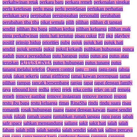
perkahwinan retak
perkara baru
perkara remeh
perkenalan singkat
perlu ketelusan
perlu masa
perlu penjelasan
perlukan perhatian
perlukan saya
perpisahan
persinggahan
personaliti
perubahan
perubahan tiba tiba
pikat semula
pilih
pilihan
pilihan di tangan
sendiri
pilihan ibu bapa
pilihan kedua
pilihan keluarga
pilihan mak
pinta perkahwinan
pintu hati tertutup
pisau cukur
PJJ
pkp
playboy
positif
prinsip hidup
priorities
pubg
pujuk
pujuk hati
pujuk hati
sendiri
pujuk semula
pukul
pukul kekasih
pulihkan hubungan
punca
gaduh
punca pergaduhan
putu harapan
putus
putus asa
putus atau
teruskan
PUTUS CINTA
putus hubungan
putus tunang
putus
tunang melalui telefon
Queen control
ragu – ragu
ragu-ragu
rahsia
rajuk
rakan sekerja
ramai girlfriend
ramai kawan perempuan
ramai
pilihan
rampas
rancak bersembang
ranjau
rapat
rapat dengan family
raya
rebound love
redha
reject
rejek
reka cerita
relay on off
remaja
remeh
remove gambar
remove instagram
remove memori
respon
restu ibu bapa
restu keluarga
rimas
RinaSha
rindu
rindu suara
risau
romantik
rosak hubungan
ruang
ruang dengan kawan
ruang sendiri
rujuk
rulzah
rumah usang
runtuhkan rumah tangga
rupa paras
sabah
safe space
sahkan mengandung
sailang
sakit
sakit hati
salah
salah
faham
salah pilih
salah sangka
salah sendiri
salah tak
saling percaya
sam
sama
sama tempat kerja
sambung degree
sanggup
sanggup