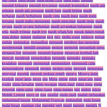
dan ruang
masa depan
masa depan ceria
masa silam
masalah
masalah keluarga
masalah kewangan
masalah komunikasi
masih ada
peluang
masih ada perasaan
masih baru
masih belajar
masih
berharap
masih berhubung
masih cinta
masih ingat
masih ingin
bersama
masih mahu menunggu
masih mencintai
masih rindu
masih
sayang
masih sayang hubungan
masih sayangkan hubungan
masih
setia
masih teringat
masih text
masih whatsApp
masuk dalam rumah
mata duitan
matang
matlamat
mcg
mco
media sosial
melawat
meluat
melulu
melupakan
memaafkan
memasak
memberi dan menerima
memberontak
memilih pasangan
memori
memujuk
menambah stress
menangi hati
menangis
menaruh harapan
menawan kembali hati
mencair
mendesak
mengabaikan
mengadu
mengaku
mengaku
kesalahan
mengalah
mengamuk
mengandung
mengganti cinta
mengongkong
mengusik
menipu
menipu umur
menjauh
menunggu
menyesal
merajuk
merajuk perkara remeh
merayu
Merayu ingin
kembali
mesej lama
mesra
mia
Mima
mimie
minat
minat lain
mind
reader
minta bersabar
minta jawapan
minta maaf
minta masa
minta
petunjuk
minta putus
minta ruang
minta tunggu
miri
miskin
mizza
Mobile Legend
move on
msg
muallaf
muda mudi
mudah melupakan
muhammad hassan
Muhammad Syazwan
muhasabah
mula bosan
mulai bosan
mulakan chat
mungkir janji
murid
murung
mustafa
N