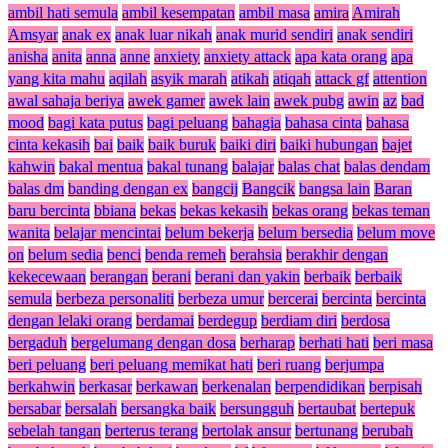
ambil hati semula
ambil kesempatan
ambil masa
amira
Amirah
Amsyar
anak ex
anak luar nikah
anak murid sendiri
anak sendiri
anisha
anita
anna
anne
anxiety
anxiety attack
apa kata orang
apa
yang kita mahu
aqilah
asyik marah
atikah
atiqah
attack gf
attention
awal sahaja beriya
awek gamer
awek lain
awek pubg
awin
az
bad
mood
bagi kata putus
bagi peluang
bahagia
bahasa cinta
bahasa
cinta kekasih
bai
baik
baik buruk
baiki diri
baiki hubungan
bajet
kahwin
bakal mentua
bakal tunang
balajar
balas chat
balas dendam
balas dm
banding dengan ex
bangcij
Bangcik
bangsa lain
Baran
baru bercinta
bbiana
bekas
bekas kekasih
bekas orang
bekas teman
wanita
belajar mencintai
belum bekerja
belum bersedia
belum move
on
belum sedia
benci
benda remeh
berahsia
berakhir dengan
kekecewaan
berangan
berani
berani dan yakin
berbaik
berbaik
semula
berbeza personaliti
berbeza umur
bercerai
bercinta
bercinta
dengan lelaki orang
berdamai
berdegup
berdiam diri
berdosa
bergaduh
bergelumang dengan dosa
berharap
berhati hati
beri masa
beri peluang
beri peluang memikat hati
beri ruang
berjumpa
berkahwin
berkasar
berkawan
berkenalan
berpendidikan
berpisah
bersabar
bersalah
bersangka baik
bersungguh
bertaubat
bertepuk
sebelah tangan
berterus terang
bertolak ansur
bertunang
berubah