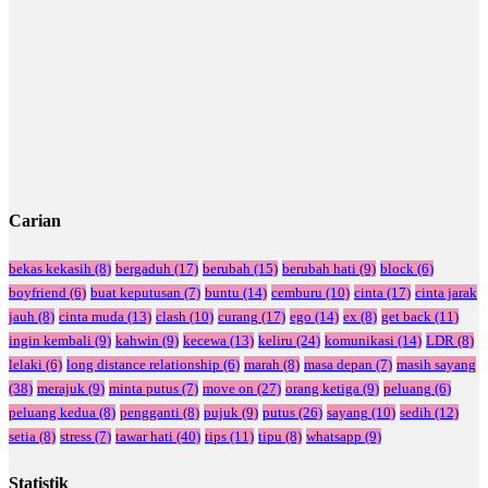
Carian
bekas kekasih
(8)
bergaduh
(17)
berubah
(15)
berubah hati
(9)
block
(6)
boyfriend
(6)
buat keputusan
(7)
buntu
(14)
cemburu
(10)
cinta
(17)
cinta jarak
jauh
(8)
cinta muda
(13)
clash
(10)
curang
(17)
ego
(14)
ex
(8)
get back
(11)
ingin kembali
(9)
kahwin
(9)
kecewa
(13)
keliru
(24)
komunikasi
(14)
LDR
(8)
lelaki
(6)
long distance relationship
(6)
marah
(8)
masa depan
(7)
masih sayang
(38)
merajuk
(9)
minta putus
(7)
move on
(27)
orang ketiga
(9)
peluang
(6)
peluang kedua
(8)
pengganti
(8)
pujuk
(9)
putus
(26)
sayang
(10)
sedih
(12)
setia
(8)
stress
(7)
tawar hati
(40)
tips
(11)
tipu
(8)
whatsapp
(9)
Statistik