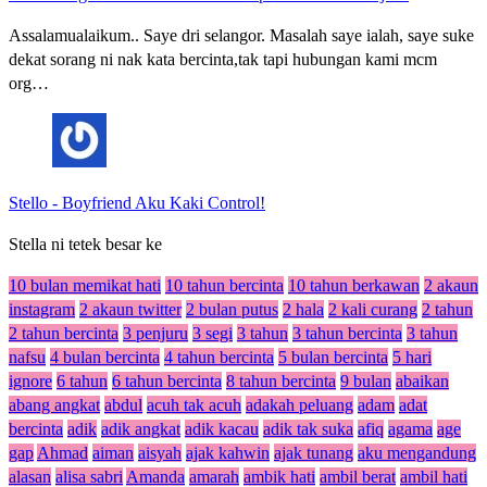
Assalamualaikum.. Saye dri selangor. Masalah saye ialah, saye suke
dekat sorang ni nak kata bercinta,tak tapi hubungan kami mcm
org…
Stello
-
Boyfriend Aku Kaki Control!
Stella ni tetek besar ke
10 bulan memikat hati
10 tahun bercinta
10 tahun berkawan
2 akaun
instagram
2 akaun twitter
2 bulan putus
2 hala
2 kali curang
2 tahun
2 tahun bercinta
3 penjuru
3 segi
3 tahun
3 tahun bercinta
3 tahun
nafsu
4 bulan bercinta
4 tahun bercinta
5 bulan bercinta
5 hari
ignore
6 tahun
6 tahun bercinta
8 tahun bercinta
9 bulan
abaikan
abang angkat
abdul
acuh tak acuh
adakah peluang
adam
adat
bercinta
adik
adik angkat
adik kacau
adik tak suka
afiq
agama
age
gap
Ahmad
aiman
aisyah
ajak kahwin
ajak tunang
aku mengandung
alasan
alisa sabri
Amanda
amarah
ambik hati
ambil berat
ambil hati