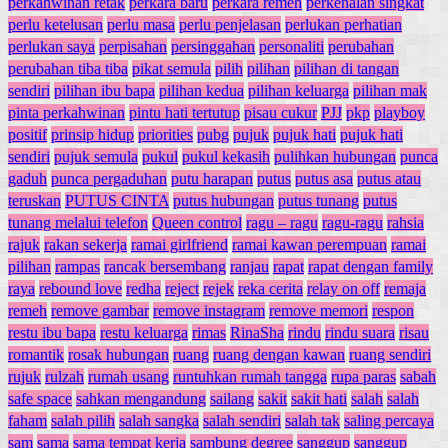
perkahwinan retak
perkara baru
perkara remeh
perkenalan singkat
perlu ketelusan
perlu masa
perlu penjelasan
perlukan perhatian
perlukan saya
perpisahan
persinggahan
personaliti
perubahan
perubahan tiba tiba
pikat semula
pilih
pilihan
pilihan di tangan
sendiri
pilihan ibu bapa
pilihan kedua
pilihan keluarga
pilihan mak
pinta perkahwinan
pintu hati tertutup
pisau cukur
PJJ
pkp
playboy
positif
prinsip hidup
priorities
pubg
pujuk
pujuk hati
pujuk hati
sendiri
pujuk semula
pukul
pukul kekasih
pulihkan hubungan
punca
gaduh
punca pergaduhan
putu harapan
putus
putus asa
putus atau
teruskan
PUTUS CINTA
putus hubungan
putus tunang
putus
tunang melalui telefon
Queen control
ragu – ragu
ragu-ragu
rahsia
rajuk
rakan sekerja
ramai girlfriend
ramai kawan perempuan
ramai
pilihan
rampas
rancak bersembang
ranjau
rapat
rapat dengan family
raya
rebound love
redha
reject
rejek
reka cerita
relay on off
remaja
remeh
remove gambar
remove instagram
remove memori
respon
restu ibu bapa
restu keluarga
rimas
RinaSha
rindu
rindu suara
risau
romantik
rosak hubungan
ruang
ruang dengan kawan
ruang sendiri
rujuk
rulzah
rumah usang
runtuhkan rumah tangga
rupa paras
sabah
safe space
sahkan mengandung
sailang
sakit
sakit hati
salah
salah
faham
salah pilih
salah sangka
salah sendiri
salah tak
saling percaya
sam
sama
sama tempat kerja
sambung degree
sanggup
sanggup