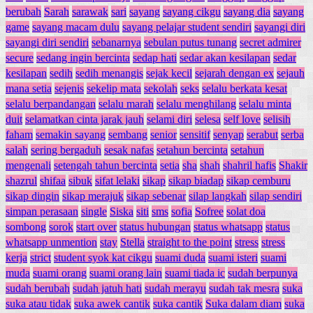
berubah
Sarah
sarawak
sari
sayang
sayang cikgu
sayang dia
sayang
game
sayang macam dulu
sayang pelajar student sendiri
sayangi diri
sayangi diri sendiri
sebanarnya
sebulan putus tunang
secret admirer
secure
sedang ingin bercinta
sedap hati
sedar akan kesilapan
sedar
kesilapan
sedih
sedih menangis
sejak kecil
sejarah dengan ex
sejauh
mana setia
sejenis
sekelip mata
sekolah
seks
selalu berkata kesat
selalu berpandangan
selalu marah
selalu menghilang
selalu minta
duit
selamatkan cinta jarak jauh
selami diri
selesa
self love
selisih
faham
semakin sayang
sembang
senior
sensitif
senyap
serabut
serba
salah
sering bergaduh
sesak nafas
setahun bercinta
setahun
mengenali
setengah tahun bercinta
setia
sha
shah
shahril hafis
Shakir
shazrul
shifaa
sibuk
sifat lelaki
sikap
sikap biadap
sikap cemburu
sikap dingin
sikap merajuk
sikap sebenar
silap langkah
silap sendiri
simpan perasaan
single
Siska
siti
sms
sofia
Sofree
solat doa
sombong
sorok
start over
status hubungan
status whatsapp
status
whatsapp unmention
stay
Stella
straight to the point
stress
stress
kerja
strict
student syok kat cikgu
suami duda
suami isteri
suami
muda
suami orang
suami orang lain
suami tiada ic
sudah berpunya
sudah berubah
sudah jatuh hati
sudah merayu
sudah tak mesra
suka
suka atau tidak
suka awek cantik
suka cantik
Suka dalam diam
suka