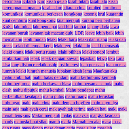
percintaan
Kifarah
Kim
kisah gelap
kisah hitam
kisah lalu
kisah
perempuan simpanan
kisah silam
kitaran cinta
komited
komitmen
komunikasi
komunikasi berkesan
kongkong
kosong
krul
kuarantin
kuat cemburu
kuat kongkong
kuat merajuk
kurang beri perhatian
KuSa
lain minat
lain pendapat
laki bini
lambat
lapang dada
lawa
layanan buruk
layanan tak macam dulu
LDR
leave
lebih baik
lebih
memahami
lebih mudah
lelaki
lelaki baru
lelaki dan ruang
lelaki dan
stress
Lelaki di tempat kerja
lelaki ego
lelaki lain
lelaki memasak
lelaki orang
lelaki perlu ruang
lelaki pilihan
lelaki sondol
lembut
lembutkan hati
lepak
lepak dengan kawan
lepaskan
let go
liku
Lina
Lisa
long distance relationship
lost interest
luah perasaan
luahan rasa
lumrah lelaki
lumrah manusia
lupakan kisah lama
Maafkan aku
mahu ambil hati
mahu balas dendam
mahu berhubung kembali
mahu berjumpa
mahu berkawan biasa
mahu bersama semula
mahu
clash
mahu dipujuk
mahu kembali
Mahu pendapat
mahu
perbetulkan kesilapan
mahu putus
mahu ruang
mahu teruskan
hubungan
main
main cinta
main dengan boyfren
main kayu tiga
main saja
mak ayah cerai
mak ayah tak terima
makan hati
maki
maki
marah tengking
Makin menjauh
malas
malaysia
mangsa keadaan
manis
manusia buat silap
marah
maria
Maruah tercalar
masa
masa
dan ruang
masa depan
masa depan ceria
masa silam
masalah