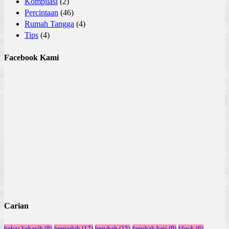
Kompilasi
(2)
Percintaan
(46)
Rumah Tangga
(4)
Tips
(4)
Facebook Kami
Carian
bekas kekasih
(8)
bergaduh
(17)
berubah
(15)
berubah hati
(9)
block
(6)