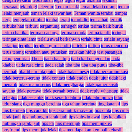
dengan kekasih
tebus salah
tegas
teguh
tegur
tekanan
tekanan
perasaan
teknologi
telegram
Teman lelaki
teman lelaki curang
teman
lelaki menjauh
teman lelaki tawar hati
Teman wanita terabai
tempat
kerja
tenggelam timbul
terabai
terapi
terapi diri
terasa hati
terbaik
terbuka hati
terburu
tergantung
terhegeh
terikat
terima baik buruk
terima hakikat
terima seadanya
terima semula
terima takdir
teringat
teringat cinta lama
terlalu awal berkahwin
terlalu cinta
terlalu sayang
terlanjur
terpikat
terpikat guru sendiri
tertekan
tertipu
terus mencuba
terus terang
teruskan atau putuskan
teruskan hidup
test pasangan
tetap pendirian
Thena
tiada hala tuju
tiada kad pengenalan
tiada
khabar
tiada rasa cinta
tiada salah
tiba tiba
tiba tiba putus
tiba-tiba
berubah
tiba-tiba minta putus
tidak balas mesej
tidak berkomunikasi
tidak berterus-terang
tidak contact
tidak endah
tidak jujur
tidak lagi
menarik
tidak mahu serius
tidak menghargai
tidak pamer kasih
sayang
tidak percaya
tidak pernah bersua
tidak reply whatsapp
tidak
sebagus
tidak secantik
tidak seperti dahulu
tidak tahu punca
tidur
tidur siang
tiga minggu bercinta
tiga tahun bercinta
tingakatan 4
tips
tips berubah
tips cara ldr
tips cara untuk move on
tips cinta
tips cinta
jarak jauh
tips hubungan jarak jauh
tips kahwin awal
tips kekalkan
hubungan jarak jauh
tips ldr
tips memujuk
tips memujuk ex
boyfriend
tips memujuk lelaki
tips mendapatkan kembali kekasih