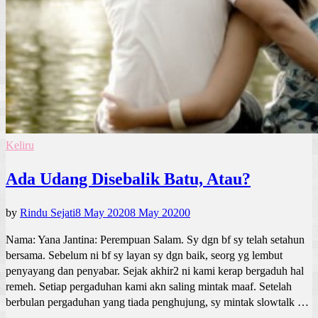
Keliru
Ada Udang Disebalik Batu, Atau?
by
Rindu Sejati
8 May 2020
8 May 2020
0
Nama: Yana Jantina: Perempuan Salam. Sy dgn bf sy telah setahun
bersama. Sebelum ni bf sy layan sy dgn baik, seorg yg lembut
penyayang dan penyabar. Sejak akhir2 ni kami kerap bergaduh hal
remeh. Setiap pergaduhan kami akn saling mintak maaf. Setelah
berbulan pergaduhan yang tiada penghujung, sy mintak slowtalk …