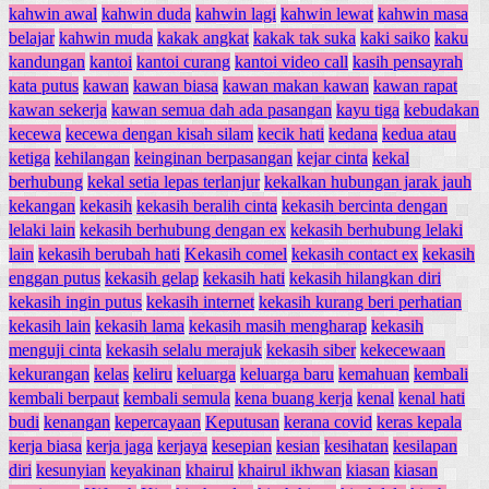
kahwin awal
kahwin duda
kahwin lagi
kahwin lewat
kahwin masa
belajar
kahwin muda
kakak angkat
kakak tak suka
kaki saiko
kaku
kandungan
kantoi
kantoi curang
kantoi video call
kasih pensayrah
kata putus
kawan
kawan biasa
kawan makan kawan
kawan rapat
kawan sekerja
kawan semua dah ada pasangan
kayu tiga
kebudakan
kecewa
kecewa dengan kisah silam
kecik hati
kedana
kedua atau
ketiga
kehilangan
keinginan berpasangan
kejar cinta
kekal
berhubung
kekal setia lepas terlanjur
kekalkan hubungan jarak jauh
kekangan
kekasih
kekasih beralih cinta
kekasih bercinta dengan
lelaki lain
kekasih berhubung dengan ex
kekasih berhubung lelaki
lain
kekasih berubah hati
Kekasih comel
kekasih contact ex
kekasih
enggan putus
kekasih gelap
kekasih hati
kekasih hilangkan diri
kekasih ingin putus
kekasih internet
kekasih kurang beri perhatian
kekasih lain
kekasih lama
kekasih masih mengharap
kekasih
menguji cinta
kekasih selalu merajuk
kekasih siber
kekecewaan
kekurangan
kelas
keliru
keluarga
keluarga baru
kemahuan
kembali
kembali berpaut
kembali semula
kena buang kerja
kenal
kenal hati
budi
kenangan
kepercayaan
Keputusan
kerana covid
keras kepala
kerja biasa
kerja jaga
kerjaya
kesepian
kesian
kesihatan
kesilapan
diri
kesunyian
keyakinan
khairul
khairul ikhwan
kiasan
kiasan