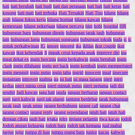
hati
hati berubah
hati budi
hati dan perasaan
hati hati
hati keras
hati
kosong
hati mati
hati terbuka
Hati Tersakiti
Hati Tisu
hilang
hilang
arah
hilang fokus kerja
hilang hormat
hilang kawan
hilang
kemesraan
hilang pekerjaan
hilang percaya
hint
hobi
hospital
HR
hubungan baru
hubungan dingin
hubungan jarak jauh
hubungan
lain
hubungan lama
hubungan songsang
hubungan toksik
huda
ic
ic
untuk perkahwinan
IG
ignore
ignored
ika
ikhlas
ikut couple
ikut
kawan
ikut kehendak
Il
impak cerai kepada anak
improve diri
ina
ingat dekat ex
ingin bercinta
ingin berkahwin
ingin berubah
ingin
clash
ingin difahami
ingin get back
ingin kembali
ingin memperisteri
ingin menguji
ingin putus
ingin tahu
ingrid
innocent
insaf
insecure
instagram
introvert
iqahisa
ira
isi hati
isi masa lapang
isteri
isteri
kedua
isteri minta cerai
isteri mintak putus
isteri pertama
jadi diri
sendiri
Jadi kawan
jaga hati
janda
jangan berharap
jangan contact
janji
janji kahwin
janji tak ulangi
jantung berdebar
jarak hubungan
jarak jauh
jarak umur
jarang berhubung
jarang call
jarang chat
jarang contact
jarang reply
jarang sependapat
jatuh hati
jatuh hati
dengan cikgu
jauh hati
jejaka
jeles
jinjang pelamin
jiwa kacau
jodoh
Jodoh aturan keluarga
jodoh baru
jodoh tak kemana
jual mahal
juejue
jujur
jumpa di luar
jumpa orang baru
junior
kacau
kahwin