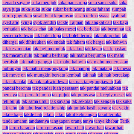
kepada sayang
suka merajuk
suka paras rupa
suka sama suka
suka
saya juga
suka-suka
sukar
sukar berbincang
sukar fahami
sumpah
suruh gugurkan
susah buat keputusan
susah terima
syaaa
syahirah
syed afiq
syirag
syok sendiri
tackle
Tajman
tak angkat call
tak bagi
perhatian
tak balas chat
tak balas mesej
tak berbalas
tak berminat
tak
bersedia kahwin
tak boleh lupa
tak boleh terima
tak cukup duit
tak
dihargai
tak dihiraukan
tak endah
tak faham
tak hargai
tak kahwin
tak kesampaian
tak lagi memujuk
tak lakud
tak layan
tak lepaskan
tak macam dulu
tak mahu berharap
tak mahu berjumpa
tak mahu
berpisah
tak mahu ganggu
tak mahu kahwin
tak mahu meneruskan
hubungan
tak mahu mengongkong
tak mampu
tak matang
tak mesra
tak move on
tak mungkin bersatu kembali
tak nak
tak nak bercakap
tak nak halal
tak nak kahwin lewat
tak nak tanggungjawab
Tak
pandai bercinta
tak pandai luah perasaan
tak pandai meluahkan
tak
percaya
tak pernah jumpa
tak pujuk
tak putus asa
tak reply mesej
tak
reti pujuk
tak sama umur
tak sayang
tak sekolah
tak sengaja
tak suka
tak tahu
tak tahu lead relationship
tak tunjuk kasih sayang
tak yakin
takde bajet
takde hati
takdir
takut
takut kehilangan
takut terluka
tanda amaran
tandatanya
tanggapan orang
tanya
tanya khabar
Tarik
tali
taruh harapan
taruh perasaan
tawan hati
tawar hati
tawar hati