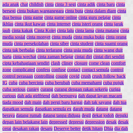
ada anak
chat
childish
cinta
cinta 3 segi
cinta adik
cinta baru
cinta
bersegi
cinta bukan warganegara
cinta buta
cinta dalam diam
cinta
dua benua
cinta game
cinta game online
cinta guru pelajar
cinta
ikhlas
cinta ikut kawan
cinta internet
cinta isteri orang
cinta jarak
jauh
cinta kakak
Cinta Kolej
cinta lalu
cinta lama
cinta matang
cinta
media sosial
cinta monyet
cinta muda
cinta muka buku
cinta orang
muda
cinta persekolahan
cinta siber
cinta student
cinta suami orang
cinta tak berbalas
cinta terlarang
cinta usia muda
cinta wang duit
harta
cinta wechat
cinta zaman belajar
cintai diri
cintai diri sendiri
cipta kebahagiaan sendiri
clash
clingy
closure
come clean
comfort
zone
complicated
confess
confuse
contact
contact semula
control
control perasaan
controlling
couple
covid
crush
crush follow back
IG
cuba
cuba bercinta
cuba berubah
cuba memahami
cuba pujuk
cuba serious
cuniey
curang
curang dengan rakan sekerja
curiga
curious
dah ada girlfriend
dah berpunya
dah dapat layan macam
tiada mood
dah main
dah pergi baru hargai
dah tak sayang
dah tua
dapatkan semula
dapatkan semula ex
darah muda
datang
datang
beraya
datang rumah
datang tanpa diduga
degil
dekat jodoh
dengki
depan lain belakang lain
depressed
depressi
depression
desak
desak
cerai
desakan rakan
desaru
Deserve better
detik hitam
Dhia
dia dah