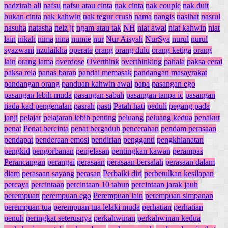
nadzirah ali
nafsu
nafsu atau cinta
nak cinta
nak couple
nak duit
bukan cinta
nak kahwin
nak tegur crush
nama
nangis
nasihat
nasrul
nasuha
natasha
nelz jr
ngam atau tak
NH
niat awal
niat kahwin
niat
lain
nikah
nima
nina
numie
nur
Nur Aisyah
NurSya
nurul
nurul
syazwani
nzulaikha
operate
orang
orang dulu
orang ketiga
orang
lain
orang lama
overdose
Overthink
overthinking
pahala
paksa cerai
paksa rela
panas baran
pandai memasak
pandangan masayrakat
pandangan orang
panduan kahwin awal
papa
pasangan ego
pasangan lebih muda
pasangan sabah
pasangan tanpa ic
pasangan
tiada kad pengenalan
pasrah
pasti
Patah hati
peduli
pegang pada
janji
pelajar
pelajaran lebih penting
peluang
peluang kedua
penakut
penat
Penat bercinta
penat bergaduh
pencerahan
pendam perasaan
pendapat
penderaan emosi
pendirian
pengganti
pengkhianatan
pengkid
pengorbanan
penjelasan
pentingkan kawan
perampas
Perancangan
perangai
perasaan
perasaan bersalah
perasaan dalam
diam
perasaan sayang
perasan
Perbaiki diri
perbetulkan kesilapan
percaya
percintaan
percintaan 10 tahun
percintaan jarak jauh
perempuan
perempuan ego
Perempuan lain
perempuan simpanan
perempuan tua
perempuan tua lelaki muda
perhatian
perhatian
penuh
peringkat seterusnya
perkahwinan
perkahwinan kedua