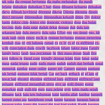
tak suka
dia enggan berjumpa
dia mahu melupakan
dia masih
belajar
diabaikan
diabaikan 5 hari
diana
dibuang keluarga
diduakan
dieya
difitnah boyfriend
dijemput
dikejar
Dilema
dilemma
dingin
direct message
ditinggalkan
ditinggalkan kekasih
ditipu
Diy
doktor
bantu
doktor cinta
doktor gigi
domestic violence
dosa
dua bulan
bercinta
duda
duda gatal
duduk dekat
dugaan
duit
dulu lain
sekarang lain
dulu merayu
dulu suka
Effort
ego
ego tinggi
ego. ldr
jarak jauh
egois
emosi
encik m
enggan berjumpa
enggan menerima
kembali
eraa
eri
erti bahagia
esmail
ex
ex bf
ex gf
ex girlfriend
ex-
wife
expectation duda
exwife
facebook
faham
faktor masa
Family
family benci
farah
fasa percintaan
fie
fikir masa depan
fiqah
first
love
follow ig
friend zone
friendly dengan lelaki
frust
futsal
gadai
masa
gadai tenaga
gadis
gadis manis
gaduh
gaduh dan berbaik
gagal
memujuk
gambar
game online
gamer girl
Gamers
ganggu
gantung
tak bertali
gantung tidak bertali
Gar
get back
getback
gf
gf lain
gf
tawar hati
ghosted
ghosting
girfriend baru
girlfriend
girlfriend bagi
peluang
girlfriend menambah stress
give up
gold digger
gugur
gugurkan
guilt
guilt-trip
guru
guru pelajar
gym
habis madu sepah
dibuang
hack
hala tuju hubungan
halal
hamba allah
hambar
hampeh
hampir putus asa
handphone rosak
hanim
harapan
harapan hancur
harapan palsu
harga diri
hargai diri
hari-hari gaduh
Harith
hasutan