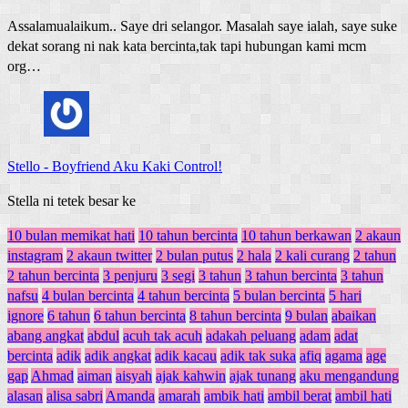
Assalamualaikum.. Saye dri selangor. Masalah saye ialah, saye suke
dekat sorang ni nak kata bercinta,tak tapi hubungan kami mcm
org…
Stello
-
Boyfriend Aku Kaki Control!
Stella ni tetek besar ke
10 bulan memikat hati
10 tahun bercinta
10 tahun berkawan
2 akaun
instagram
2 akaun twitter
2 bulan putus
2 hala
2 kali curang
2 tahun
2 tahun bercinta
3 penjuru
3 segi
3 tahun
3 tahun bercinta
3 tahun
nafsu
4 bulan bercinta
4 tahun bercinta
5 bulan bercinta
5 hari
ignore
6 tahun
6 tahun bercinta
8 tahun bercinta
9 bulan
abaikan
abang angkat
abdul
acuh tak acuh
adakah peluang
adam
adat
bercinta
adik
adik angkat
adik kacau
adik tak suka
afiq
agama
age
gap
Ahmad
aiman
aisyah
ajak kahwin
ajak tunang
aku mengandung
alasan
alisa sabri
Amanda
amarah
ambik hati
ambil berat
ambil hati