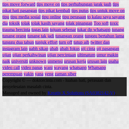
tips move forward
tips move on
tips perhubungan jarak jauh
tips
pikat hati pasangan
tips pikat kembali
tips putus
tips untuk move on
tipu
tipu media sosial
tipu online
tipu perasaan
to kalau saya sayang
dia
toksik
tolak
tolak kasih sayang
tolak pinangan
Too soft
toxic
trauma bercinta
tugas lain
tujuan sebenar
tukar dp whatsapp
tunang
tunang orang
tunang tak jadi
tunangan orang
tunggu bertahun lama
tunggu dua tahun
tunjuk effort
turn off
tutup aib
twitter dan
instagram lain
uabh sikap
ubah
ubah fokus
uji cinta
uji pasangan
ujian
ujian perkahwinan
ujjan percintaan
ultimatum
umur makin
naik
universiti
unknown
unmensi
urusan kerja
urusan lain
usaha
video call
video panas
wani
wayang
whatsapp
Whatsapp
perempuan
yakin
yana
yeng
zaman siber
Copyright © — doktorcinta.com - luahan hati, perasaan dan
penyelesaian masalah cinta.
Managed and owned by
Kreativ X Solutions (SA0382142-V)
.