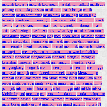
masalah keluarga
masalah kewangan
masalah komunikasi
masih ada
peluang
masih ada perasaan
masih baru
masih belajar
masih
berharap
masih berhubung
masih cinta
masih ingat
masih ingin
bersama
masih mahu menunggu
masih mencintai
masih rindu
masih
sayang
masih sayang hubungan
masih sayangkan hubungan
masih
setia
masih teringat
masih text
masih whatsApp
masuk dalam rumah
mata duitan
matang
matlamat
mcg
mco
media sosial
melawat
meluat
melulu
melupakan
memaafkan
memasak
memberi dan menerima
memberontak
memilih pasangan
memori
memujuk
menambah stress
menangi hati
menangis
menaruh harapan
menawan kembali hati
mencair
mendesak
mengabaikan
mengadu
mengaku
mengaku
kesalahan
mengalah
mengamuk
mengandung
mengganti cinta
mengongkong
mengusik
menipu
menipu umur
menjauh
menunggu
menyesal
merajuk
merajuk perkara remeh
merayu
Merayu ingin
kembali
mesej lama
mesra
mia
Mima
mimie
minat
minat lain
mind
reader
minta bersabar
minta jawapan
minta maaf
minta masa
minta
petunjuk
minta putus
minta ruang
minta tunggu
miri
miskin
mizza
Mobile Legend
move on
msg
muallaf
muda mudi
mudah melupakan
muhammad hassan
Muhammad Syazwan
muhasabah
mula bosan
mulai bosan
mulakan chat
mungkir janji
murid
murung
mustafa
N