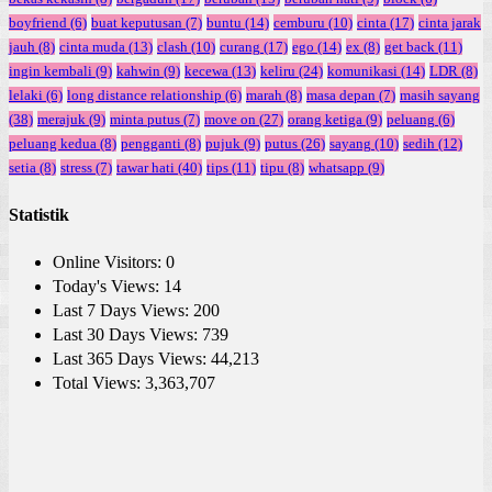
boyfriend
(6)
buat keputusan
(7)
buntu
(14)
cemburu
(10)
cinta
(17)
cinta jarak
jauh
(8)
cinta muda
(13)
clash
(10)
curang
(17)
ego
(14)
ex
(8)
get back
(11)
ingin kembali
(9)
kahwin
(9)
kecewa
(13)
keliru
(24)
komunikasi
(14)
LDR
(8)
lelaki
(6)
long distance relationship
(6)
marah
(8)
masa depan
(7)
masih sayang
(38)
merajuk
(9)
minta putus
(7)
move on
(27)
orang ketiga
(9)
peluang
(6)
peluang kedua
(8)
pengganti
(8)
pujuk
(9)
putus
(26)
sayang
(10)
sedih
(12)
setia
(8)
stress
(7)
tawar hati
(40)
tips
(11)
tipu
(8)
whatsapp
(9)
Statistik
Online Visitors:
0
Today's Views:
14
Last 7 Days Views:
200
Last 30 Days Views:
739
Last 365 Days Views:
44,213
Total Views:
3,363,707