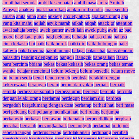
ambil hati semula
ambil kesempatan
ambil masa
amira
Amirah
Amsyar
anak ex
anak luar nikah
anak murid sendiri
anak sendiri
anisha
anita
anna
anne
anxiety
anxiety attack
apa kata orang
apa
yang kita mahu
aqilah
asyik marah
atikah
atiqah
attack gf
attention
awal sahaja beriya
awek gamer
awek lain
awek pubg
awin
az
bad
mood
bagi kata putus
bagi peluang
bahagia
bahasa cinta
bahasa
cinta kekasih
bai
baik
baik buruk
baiki diri
baiki hubungan
bajet
kahwin
bakal mentua
bakal tunang
balajar
balas chat
balas dendam
balas dm
banding dengan ex
bangcij
Bangcik
bangsa lain
Baran
baru bercinta
bbiana
bekas
bekas kekasih
bekas orang
bekas teman
wanita
belajar mencintai
belum bekerja
belum bersedia
belum move
on
belum sedia
benci
benda remeh
berahsia
berakhir dengan
kekecewaan
berangan
berani
berani dan yakin
berbaik
berbaik
semula
berbeza personaliti
berbeza umur
bercerai
bercinta
bercinta
dengan lelaki orang
berdamai
berdegup
berdiam diri
berdosa
bergaduh
bergelumang dengan dosa
berharap
berhati hati
beri masa
beri peluang
beri peluang memikat hati
beri ruang
berjumpa
berkahwin
berkasar
berkawan
berkenalan
berpendidikan
berpisah
bersabar
bersalah
bersangka baik
bersungguh
bertaubat
bertepuk
sebelah tangan
berterus terang
bertolak ansur
bertunang
berubah