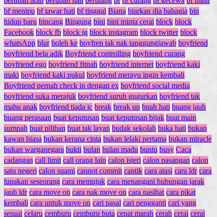
berubah arah
berubah hati
berulang
bf
bf curang
bf kecewa
bf main
bf menipu
bf tawar hati
bf tinggal
Biana
biarkan dia bahagia
bin
hidup baru
bincang
Bingung
bini
bini minta cerai
block
block
Facebook
block fb
block ig
block instagram
block twitter
block
whatsApp
blur
boleh ke
boyfren tak nak tanggungjawab
boyfriend
boyfriend bela adik
Boyfriend controlling
boyfriend curang
boyfriend ego
boyfriend fitnah
boyfriend internet
boyfriend kaki
maki
boyfriend kaki pukul
boyfriend merayu ingin kembali
Boyfriend pernah check in dengan ex
boyfriend social media
boyfriend suka merajuk
boyfriend suruh gugurkan
boyfriend tak
mahu anak
boyfriend tiada ic
break
break up
buah hati
buang jauh
buang perasaan
buat keputusan
buat keputusan bijak
buat main
sumpah
buat pilihan
buat tak layan
budak sekolah
buka hati
bukan
kawan biasa
bukan kerana cinta
bukan lelaki pertama
bukan miracle
bukan warganegara
bukti
bulan
bulan madu
buntu
busy
Caca
cadangan
call limit
call orang lain
calon isteri
calon pasangan
calon
satu negeri
calon suami
cannot commit
cantik
cara atasi
cara ldr
cara
lupakan seseorang
cara memujuk
cara menangani hubungan jarak
jauh ldr
cara move on
cara nak move on
cara nasihat
cara pikat
kembali
cara untuk move on
cari pasal
cari pengganti
cari yang
sesuai
celaru
cemburu
cemburu buta
cepat marah
cerah
cerai
cerai