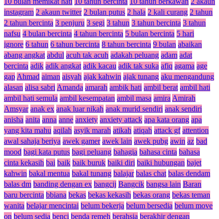
10 bulan memikat hati
10 tahun bercinta
10 tahun berkawan
2 akaun
instagram
2 akaun twitter
2 bulan putus
2 hala
2 kali curang
2 tahun
2 tahun bercinta
3 penjuru
3 segi
3 tahun
3 tahun bercinta
3 tahun
nafsu
4 bulan bercinta
4 tahun bercinta
5 bulan bercinta
5 hari
ignore
6 tahun
6 tahun bercinta
8 tahun bercinta
9 bulan
abaikan
abang angkat
abdul
acuh tak acuh
adakah peluang
adam
adat
bercinta
adik
adik angkat
adik kacau
adik tak suka
afiq
agama
age
gap
Ahmad
aiman
aisyah
ajak kahwin
ajak tunang
aku mengandung
alasan
alisa sabri
Amanda
amarah
ambik hati
ambil berat
ambil hati
ambil hati semula
ambil kesempatan
ambil masa
amira
Amirah
Amsyar
anak ex
anak luar nikah
anak murid sendiri
anak sendiri
anisha
anita
anna
anne
anxiety
anxiety attack
apa kata orang
apa
yang kita mahu
aqilah
asyik marah
atikah
atiqah
attack gf
attention
awal sahaja beriya
awek gamer
awek lain
awek pubg
awin
az
bad
mood
bagi kata putus
bagi peluang
bahagia
bahasa cinta
bahasa
cinta kekasih
bai
baik
baik buruk
baiki diri
baiki hubungan
bajet
kahwin
bakal mentua
bakal tunang
balajar
balas chat
balas dendam
balas dm
banding dengan ex
bangcij
Bangcik
bangsa lain
Baran
baru bercinta
bbiana
bekas
bekas kekasih
bekas orang
bekas teman
wanita
belajar mencintai
belum bekerja
belum bersedia
belum move
on
belum sedia
benci
benda remeh
berahsia
berakhir dengan