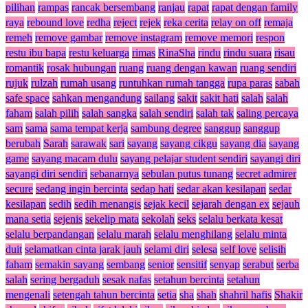
pilihan
rampas
rancak bersembang
ranjau
rapat
rapat dengan family
raya
rebound love
redha
reject
rejek
reka cerita
relay on off
remaja
remeh
remove gambar
remove instagram
remove memori
respon
restu ibu bapa
restu keluarga
rimas
RinaSha
rindu
rindu suara
risau
romantik
rosak hubungan
ruang
ruang dengan kawan
ruang sendiri
rujuk
rulzah
rumah usang
runtuhkan rumah tangga
rupa paras
sabah
safe space
sahkan mengandung
sailang
sakit
sakit hati
salah
salah
faham
salah pilih
salah sangka
salah sendiri
salah tak
saling percaya
sam
sama
sama tempat kerja
sambung degree
sanggup
sanggup
berubah
Sarah
sarawak
sari
sayang
sayang cikgu
sayang dia
sayang
game
sayang macam dulu
sayang pelajar student sendiri
sayangi diri
sayangi diri sendiri
sebanarnya
sebulan putus tunang
secret admirer
secure
sedang ingin bercinta
sedap hati
sedar akan kesilapan
sedar
kesilapan
sedih
sedih menangis
sejak kecil
sejarah dengan ex
sejauh
mana setia
sejenis
sekelip mata
sekolah
seks
selalu berkata kesat
selalu berpandangan
selalu marah
selalu menghilang
selalu minta
duit
selamatkan cinta jarak jauh
selami diri
selesa
self love
selisih
faham
semakin sayang
sembang
senior
sensitif
senyap
serabut
serba
salah
sering bergaduh
sesak nafas
setahun bercinta
setahun
mengenali
setengah tahun bercinta
setia
sha
shah
shahril hafis
Shakir