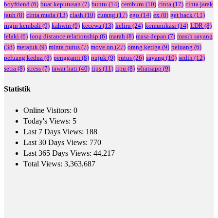
boyfriend
(6)
buat keputusan
(7)
buntu
(14)
cemburu
(10)
cinta
(17)
cinta jarak
jauh
(8)
cinta muda
(13)
clash
(10)
curang
(17)
ego
(14)
ex
(8)
get back
(11)
ingin kembali
(9)
kahwin
(9)
kecewa
(13)
keliru
(24)
komunikasi
(14)
LDR
(8)
lelaki
(6)
long distance relationship
(6)
marah
(8)
masa depan
(7)
masih sayang
(38)
merajuk
(9)
minta putus
(7)
move on
(27)
orang ketiga
(9)
peluang
(6)
peluang kedua
(8)
pengganti
(8)
pujuk
(9)
putus
(26)
sayang
(10)
sedih
(12)
setia
(8)
stress
(7)
tawar hati
(40)
tips
(11)
tipu
(8)
whatsapp
(9)
Statistik
Online Visitors:
0
Today's Views:
5
Last 7 Days Views:
188
Last 30 Days Views:
770
Last 365 Days Views:
44,217
Total Views:
3,363,687