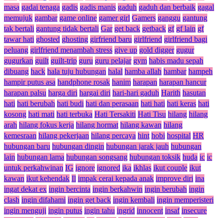
masa
gadai tenaga
gadis
gadis manis
gaduh
gaduh dan berbaik
gagal
memujuk
gambar
game online
gamer girl
Gamers
ganggu
gantung
tak bertali
gantung tidak bertali
Gar
get back
getback
gf
gf lain
gf
tawar hati
ghosted
ghosting
girfriend baru
girlfriend
girlfriend bagi
peluang
girlfriend menambah stress
give up
gold digger
gugur
gugurkan
guilt
guilt-trip
guru
guru pelajar
gym
habis madu sepah
dibuang
hack
hala tuju hubungan
halal
hamba allah
hambar
hampeh
hampir putus asa
handphone rosak
hanim
harapan
harapan hancur
harapan palsu
harga diri
hargai diri
hari-hari gaduh
Harith
hasutan
hati
hati berubah
hati budi
hati dan perasaan
hati hati
hati keras
hati
kosong
hati mati
hati terbuka
Hati Tersakiti
Hati Tisu
hilang
hilang
arah
hilang fokus kerja
hilang hormat
hilang kawan
hilang
kemesraan
hilang pekerjaan
hilang percaya
hint
hobi
hospital
HR
hubungan baru
hubungan dingin
hubungan jarak jauh
hubungan
lain
hubungan lama
hubungan songsang
hubungan toksik
huda
ic
ic
untuk perkahwinan
IG
ignore
ignored
ika
ikhlas
ikut couple
ikut
kawan
ikut kehendak
Il
impak cerai kepada anak
improve diri
ina
ingat dekat ex
ingin bercinta
ingin berkahwin
ingin berubah
ingin
clash
ingin difahami
ingin get back
ingin kembali
ingin memperisteri
ingin menguji
ingin putus
ingin tahu
ingrid
innocent
insaf
insecure