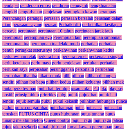
pendapat
penderaan emosi
pendirian
pengganti
pengkhianatan
pengkid
pengorbanan
penjelasan
pentingkan kawan
perampas
Perancangan
perangai
perasaan
perasaan bersalah
perasaan dalam
diam
perasaan sayang
perasan
Perbaiki diri
perbetulkan kesilapan
percaya
percintaan
percintaan 10 tahun
percintaan jarak jauh
perempuan
perempuan ego
Perempuan lain
perempuan simpanan
perempuan tua
perempuan tua lelaki muda
perhatian
perhatian
penuh
peringkat seterusnya
perkahwinan
perkahwinan kedua
perkahwinan retak
perkara baru
perkara remeh
perkenalan singkat
perlu ketelusan
perlu masa
perlu penjelasan
perlukan perhatian
perlukan saya
perpisahan
persinggahan
personaliti
perubahan
perubahan tiba tiba
pikat semula
pilih
pilihan
pilihan di tangan
sendiri
pilihan ibu bapa
pilihan kedua
pilihan keluarga
pilihan mak
pinta perkahwinan
pintu hati tertutup
pisau cukur
PJJ
pkp
playboy
positif
prinsip hidup
priorities
pubg
pujuk
pujuk hati
pujuk hati
sendiri
pujuk semula
pukul
pukul kekasih
pulihkan hubungan
punca
gaduh
punca pergaduhan
putu harapan
putus
putus asa
putus atau
teruskan
PUTUS CINTA
putus hubungan
putus tunang
putus
tunang melalui telefon
Queen control
ragu – ragu
ragu-ragu
rahsia
rajuk
rakan sekerja
ramai girlfriend
ramai kawan perempuan
ramai