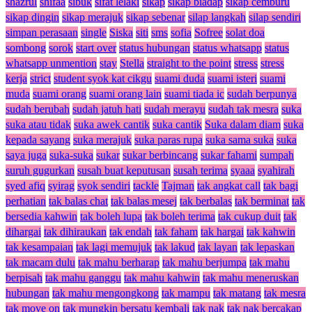
shazrul
shifaa
sibuk
sifat lelaki
sikap
sikap biadap
sikap cemburu
sikap dingin
sikap merajuk
sikap sebenar
silap langkah
silap sendiri
simpan perasaan
single
Siska
siti
sms
sofia
Sofree
solat doa
sombong
sorok
start over
status hubungan
status whatsapp
status
whatsapp unmention
stay
Stella
straight to the point
stress
stress
kerja
strict
student syok kat cikgu
suami duda
suami isteri
suami
muda
suami orang
suami orang lain
suami tiada ic
sudah berpunya
sudah berubah
sudah jatuh hati
sudah merayu
sudah tak mesra
suka
suka atau tidak
suka awek cantik
suka cantik
Suka dalam diam
suka
kepada sayang
suka merajuk
suka paras rupa
suka sama suka
suka
saya juga
suka-suka
sukar
sukar berbincang
sukar fahami
sumpah
suruh gugurkan
susah buat keputusan
susah terima
syaaa
syahirah
syed afiq
syirag
syok sendiri
tackle
Tajman
tak angkat call
tak bagi
perhatian
tak balas chat
tak balas mesej
tak berbalas
tak berminat
tak
bersedia kahwin
tak boleh lupa
tak boleh terima
tak cukup duit
tak
dihargai
tak dihiraukan
tak endah
tak faham
tak hargai
tak kahwin
tak kesampaian
tak lagi memujuk
tak lakud
tak layan
tak lepaskan
tak macam dulu
tak mahu berharap
tak mahu berjumpa
tak mahu
berpisah
tak mahu ganggu
tak mahu kahwin
tak mahu meneruskan
hubungan
tak mahu mengongkong
tak mampu
tak matang
tak mesra
tak move on
tak mungkin bersatu kembali
tak nak
tak nak bercakap