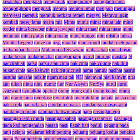
kesalahan
mengalah
mengamuk
mengandung
mengganti cinta
mengongkong
mengusik
menipu
menipu umur
menjauh
menunggu
menyesal
merajuk
merajuk perkara remeh
merayu
Merayu ingin
kembali
mesej lama
mesra
mia
Mima
mimie
minat
minat lain
mind
reader
minta bersabar
minta jawapan
minta maaf
minta masa
minta
petunjuk
minta putus
minta ruang
minta tunggu
miri
miskin
mizza
Mobile Legend
move on
msg
muallaf
muda mudi
mudah melupakan
muhammad hassan
Muhammad Syazwan
muhasabah
mula bosan
mulai bosan
mulakan chat
mungkir janji
murid
murung
mustafa
N
nadzirah ali
nafsu
nafsu atau cinta
nak cinta
nak couple
nak duit
bukan cinta
nak kahwin
nak tegur crush
nama
nangis
nasihat
nasrul
nasuha
natasha
nelz jr
ngam atau tak
NH
niat awal
niat kahwin
niat
lain
nikah
nima
nina
numie
nur
Nur Aisyah
NurSya
nurul
nurul
syazwani
nzulaikha
operate
orang
orang dulu
orang ketiga
orang
lain
orang lama
overdose
Overthink
overthinking
pahala
paksa cerai
paksa rela
panas baran
pandai memasak
pandangan masayrakat
pandangan orang
panduan kahwin awal
papa
pasangan ego
pasangan lebih muda
pasangan sabah
pasangan tanpa ic
pasangan
tiada kad pengenalan
pasrah
pasti
Patah hati
peduli
pegang pada
janji
pelajar
pelajaran lebih penting
peluang
peluang kedua
penakut
penat
Penat bercinta
penat bergaduh
pencerahan
pendam perasaan