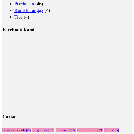
Percintaan
(46)
Rumah Tangga
(4)
Tips
(4)
Facebook Kami
Carian
bekas kekasih
(8)
bergaduh
(17)
berubah
(15)
berubah hati
(9)
block
(6)