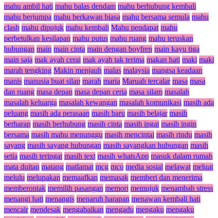
mahu ambil hati
mahu balas dendam
mahu berhubung kembali
mahu berjumpa
mahu berkawan biasa
mahu bersama semula
mahu
clash
mahu dipujuk
mahu kembali
Mahu pendapat
mahu
perbetulkan kesilapan
mahu putus
mahu ruang
mahu teruskan
hubungan
main
main cinta
main dengan boyfren
main kayu tiga
main saja
mak ayah cerai
mak ayah tak terima
makan hati
maki
maki
marah tengking
Makin menjauh
malas
malaysia
mangsa keadaan
manis
manusia buat silap
marah
maria
Maruah tercalar
masa
masa
dan ruang
masa depan
masa depan ceria
masa silam
masalah
masalah keluarga
masalah kewangan
masalah komunikasi
masih ada
peluang
masih ada perasaan
masih baru
masih belajar
masih
berharap
masih berhubung
masih cinta
masih ingat
masih ingin
bersama
masih mahu menunggu
masih mencintai
masih rindu
masih
sayang
masih sayang hubungan
masih sayangkan hubungan
masih
setia
masih teringat
masih text
masih whatsApp
masuk dalam rumah
mata duitan
matang
matlamat
mcg
mco
media sosial
melawat
meluat
melulu
melupakan
memaafkan
memasak
memberi dan menerima
memberontak
memilih pasangan
memori
memujuk
menambah stress
menangi hati
menangis
menaruh harapan
menawan kembali hati
mencair
mendesak
mengabaikan
mengadu
mengaku
mengaku