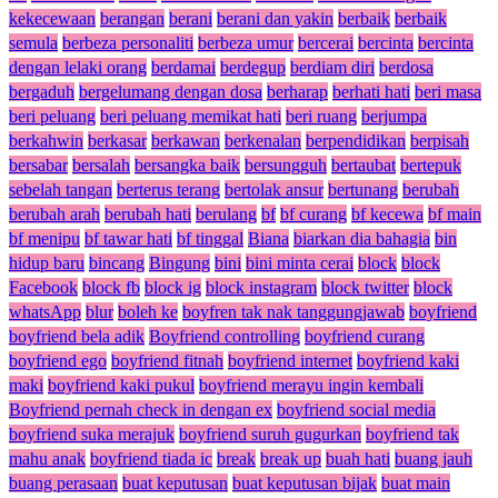
kekecewaan
berangan
berani
berani dan yakin
berbaik
berbaik
semula
berbeza personaliti
berbeza umur
bercerai
bercinta
bercinta
dengan lelaki orang
berdamai
berdegup
berdiam diri
berdosa
bergaduh
bergelumang dengan dosa
berharap
berhati hati
beri masa
beri peluang
beri peluang memikat hati
beri ruang
berjumpa
berkahwin
berkasar
berkawan
berkenalan
berpendidikan
berpisah
bersabar
bersalah
bersangka baik
bersungguh
bertaubat
bertepuk
sebelah tangan
berterus terang
bertolak ansur
bertunang
berubah
berubah arah
berubah hati
berulang
bf
bf curang
bf kecewa
bf main
bf menipu
bf tawar hati
bf tinggal
Biana
biarkan dia bahagia
bin
hidup baru
bincang
Bingung
bini
bini minta cerai
block
block
Facebook
block fb
block ig
block instagram
block twitter
block
whatsApp
blur
boleh ke
boyfren tak nak tanggungjawab
boyfriend
boyfriend bela adik
Boyfriend controlling
boyfriend curang
boyfriend ego
boyfriend fitnah
boyfriend internet
boyfriend kaki
maki
boyfriend kaki pukul
boyfriend merayu ingin kembali
Boyfriend pernah check in dengan ex
boyfriend social media
boyfriend suka merajuk
boyfriend suruh gugurkan
boyfriend tak
mahu anak
boyfriend tiada ic
break
break up
buah hati
buang jauh
buang perasaan
buat keputusan
buat keputusan bijak
buat main