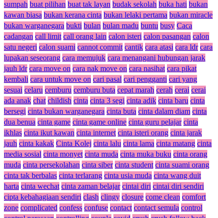
sumpah
buat pilihan
buat tak layan
budak sekolah
buka hati
bukan
kawan biasa
bukan kerana cinta
bukan lelaki pertama
bukan miracle
bukan warganegara
bukti
bulan
bulan madu
buntu
busy
Caca
cadangan
call limit
call orang lain
calon isteri
calon pasangan
calon
satu negeri
calon suami
cannot commit
cantik
cara atasi
cara ldr
cara
lupakan seseorang
cara memujuk
cara menangani hubungan jarak
jauh ldr
cara move on
cara nak move on
cara nasihat
cara pikat
kembali
cara untuk move on
cari pasal
cari pengganti
cari yang
sesuai
celaru
cemburu
cemburu buta
cepat marah
cerah
cerai
cerai
ada anak
chat
childish
cinta
cinta 3 segi
cinta adik
cinta baru
cinta
bersegi
cinta bukan warganegara
cinta buta
cinta dalam diam
cinta
dua benua
cinta game
cinta game online
cinta guru pelajar
cinta
ikhlas
cinta ikut kawan
cinta internet
cinta isteri orang
cinta jarak
jauh
cinta kakak
Cinta Kolej
cinta lalu
cinta lama
cinta matang
cinta
media sosial
cinta monyet
cinta muda
cinta muka buku
cinta orang
muda
cinta persekolahan
cinta siber
cinta student
cinta suami orang
cinta tak berbalas
cinta terlarang
cinta usia muda
cinta wang duit
harta
cinta wechat
cinta zaman belajar
cintai diri
cintai diri sendiri
cipta kebahagiaan sendiri
clash
clingy
closure
come clean
comfort
zone
complicated
confess
confuse
contact
contact semula
control