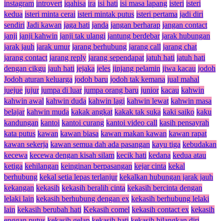
instagram
introvert
iqahisa
ira
isi hati
isi masa lapang
isteri
isteri
kedua
isteri minta cerai
isteri mintak putus
isteri pertama
jadi diri
sendiri
Jadi kawan
jaga hati
janda
jangan berharap
jangan contact
janji
janji kahwin
janji tak ulangi
jantung berdebar
jarak hubungan
jarak jauh
jarak umur
jarang berhubung
jarang call
jarang chat
jarang contact
jarang reply
jarang sependapat
jatuh hati
jatuh hati
dengan cikgu
jauh hati
jejaka
jeles
jinjang pelamin
jiwa kacau
jodoh
Jodoh aturan keluarga
jodoh baru
jodoh tak kemana
jual mahal
juejue
jujur
jumpa di luar
jumpa orang baru
junior
kacau
kahwin
kahwin awal
kahwin duda
kahwin lagi
kahwin lewat
kahwin masa
belajar
kahwin muda
kakak angkat
kakak tak suka
kaki saiko
kaku
kandungan
kantoi
kantoi curang
kantoi video call
kasih pensayrah
kata putus
kawan
kawan biasa
kawan makan kawan
kawan rapat
kawan sekerja
kawan semua dah ada pasangan
kayu tiga
kebudakan
kecewa
kecewa dengan kisah silam
kecik hati
kedana
kedua atau
ketiga
kehilangan
keinginan berpasangan
kejar cinta
kekal
berhubung
kekal setia lepas terlanjur
kekalkan hubungan jarak jauh
kekangan
kekasih
kekasih beralih cinta
kekasih bercinta dengan
lelaki lain
kekasih berhubung dengan ex
kekasih berhubung lelaki
lain
kekasih berubah hati
Kekasih comel
kekasih contact ex
kekasih
enggan putus
kekasih gelap
kekasih hati
kekasih hilangkan diri