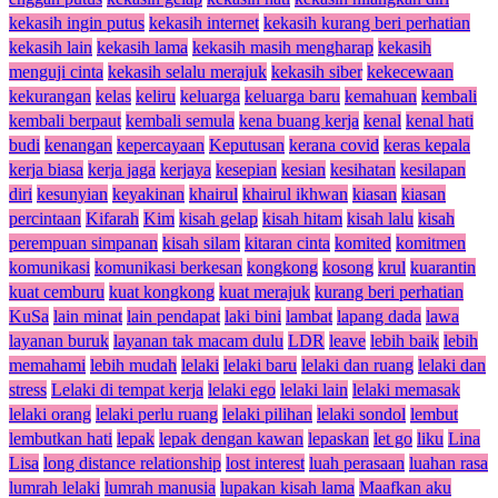
kekasih ingin putus
kekasih internet
kekasih kurang beri perhatian
kekasih lain
kekasih lama
kekasih masih mengharap
kekasih
menguji cinta
kekasih selalu merajuk
kekasih siber
kekecewaan
kekurangan
kelas
keliru
keluarga
keluarga baru
kemahuan
kembali
kembali berpaut
kembali semula
kena buang kerja
kenal
kenal hati
budi
kenangan
kepercayaan
Keputusan
kerana covid
keras kepala
kerja biasa
kerja jaga
kerjaya
kesepian
kesian
kesihatan
kesilapan
diri
kesunyian
keyakinan
khairul
khairul ikhwan
kiasan
kiasan
percintaan
Kifarah
Kim
kisah gelap
kisah hitam
kisah lalu
kisah
perempuan simpanan
kisah silam
kitaran cinta
komited
komitmen
komunikasi
komunikasi berkesan
kongkong
kosong
krul
kuarantin
kuat cemburu
kuat kongkong
kuat merajuk
kurang beri perhatian
KuSa
lain minat
lain pendapat
laki bini
lambat
lapang dada
lawa
layanan buruk
layanan tak macam dulu
LDR
leave
lebih baik
lebih
memahami
lebih mudah
lelaki
lelaki baru
lelaki dan ruang
lelaki dan
stress
Lelaki di tempat kerja
lelaki ego
lelaki lain
lelaki memasak
lelaki orang
lelaki perlu ruang
lelaki pilihan
lelaki sondol
lembut
lembutkan hati
lepak
lepak dengan kawan
lepaskan
let go
liku
Lina
Lisa
long distance relationship
lost interest
luah perasaan
luahan rasa
lumrah lelaki
lumrah manusia
lupakan kisah lama
Maafkan aku