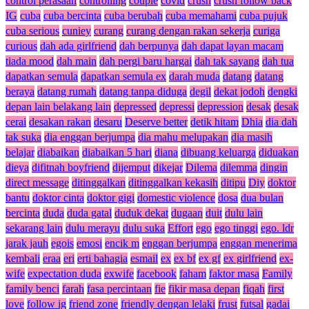
control perasaan
controlling
couple
covid
crush
crush follow back
IG
cuba
cuba bercinta
cuba berubah
cuba memahami
cuba pujuk
cuba serious
cuniey
curang
curang dengan rakan sekerja
curiga
curious
dah ada girlfriend
dah berpunya
dah dapat layan macam
tiada mood
dah main
dah pergi baru hargai
dah tak sayang
dah tua
dapatkan semula
dapatkan semula ex
darah muda
datang
datang
beraya
datang rumah
datang tanpa diduga
degil
dekat jodoh
dengki
depan lain belakang lain
depressed
depressi
depression
desak
desak
cerai
desakan rakan
desaru
Deserve better
detik hitam
Dhia
dia dah
tak suka
dia enggan berjumpa
dia mahu melupakan
dia masih
belajar
diabaikan
diabaikan 5 hari
diana
dibuang keluarga
diduakan
dieya
difitnah boyfriend
dijemput
dikejar
Dilema
dilemma
dingin
direct message
ditinggalkan
ditinggalkan kekasih
ditipu
Diy
doktor
bantu
doktor cinta
doktor gigi
domestic violence
dosa
dua bulan
bercinta
duda
duda gatal
duduk dekat
dugaan
duit
dulu lain
sekarang lain
dulu merayu
dulu suka
Effort
ego
ego tinggi
ego. ldr
jarak jauh
egois
emosi
encik m
enggan berjumpa
enggan menerima
kembali
eraa
eri
erti bahagia
esmail
ex
ex bf
ex gf
ex girlfriend
ex-
wife
expectation duda
exwife
facebook
faham
faktor masa
Family
family benci
farah
fasa percintaan
fie
fikir masa depan
fiqah
first
love
follow ig
friend zone
friendly dengan lelaki
frust
futsal
gadai