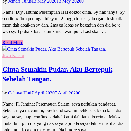
by
Jemari Tulus
13 May 2020
13 May 2020
0
Nama: Diy Jantina: Perempuan Hai doktor cinta. Sy nak tanya. Sy
sendiri x fhm perangai bf sy ni. 2 mggu lepas sy bergaduh sbb dia
mcm dah abaikan sy dah. 2mggu lepas sy begaduh dan dia bc je
wsp sy. Tp dia x balas dan x melawan pon. Last skali …
Read More
Jiwa Kacau
Cinta Semakin Pudar. Aku Bertepuk
Sebelah Tangan.
by
Cahaya Hati
7 April 2020
7 April 2020
0
Nama: Fl Jantina: Perempuan Salam, saya perlukan pendapat.
Sebenarnya macam ni, boyfriend saya ni pelik sebab dia kata dia
sayang saya tapi confius padahal kami dah lama bercinta. Mula-
mula dulu pun dia yang nak saya tapi bila saya dah terima dia, dia
boleh pulak cakap macam tu. Dia ignore saya, …