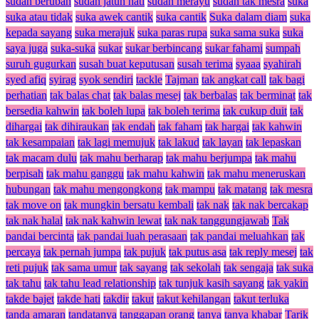
sudah berubah
sudah jatuh hati
sudah merayu
sudah tak mesra
suka
suka atau tidak
suka awek cantik
suka cantik
Suka dalam diam
suka
kepada sayang
suka merajuk
suka paras rupa
suka sama suka
suka
saya juga
suka-suka
sukar
sukar berbincang
sukar fahami
sumpah
suruh gugurkan
susah buat keputusan
susah terima
syaaa
syahirah
syed afiq
syirag
syok sendiri
tackle
Tajman
tak angkat call
tak bagi
perhatian
tak balas chat
tak balas mesej
tak berbalas
tak berminat
tak
bersedia kahwin
tak boleh lupa
tak boleh terima
tak cukup duit
tak
dihargai
tak dihiraukan
tak endah
tak faham
tak hargai
tak kahwin
tak kesampaian
tak lagi memujuk
tak lakud
tak layan
tak lepaskan
tak macam dulu
tak mahu berharap
tak mahu berjumpa
tak mahu
berpisah
tak mahu ganggu
tak mahu kahwin
tak mahu meneruskan
hubungan
tak mahu mengongkong
tak mampu
tak matang
tak mesra
tak move on
tak mungkin bersatu kembali
tak nak
tak nak bercakap
tak nak halal
tak nak kahwin lewat
tak nak tanggungjawab
Tak
pandai bercinta
tak pandai luah perasaan
tak pandai meluahkan
tak
percaya
tak pernah jumpa
tak pujuk
tak putus asa
tak reply mesej
tak
reti pujuk
tak sama umur
tak sayang
tak sekolah
tak sengaja
tak suka
tak tahu
tak tahu lead relationship
tak tunjuk kasih sayang
tak yakin
takde bajet
takde hati
takdir
takut
takut kehilangan
takut terluka
tanda amaran
tandatanya
tanggapan orang
tanya
tanya khabar
Tarik