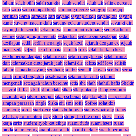
faham
salah pilih
salah sangka
salah sendiri
salah tak
saling percaya
sam
sama
sama tempat kerja
sambung degree
sanggup
sanggup
berubah
Sarah
sarawak
sari
sayang
sayang cikgu
sayang dia
sayang
game
sayang macam dulu
sayang pelajar student sendiri
sayangi diri
sayangi diri sendiri
sebanarnya
sebulan putus tunang
secret admirer
secure
sedang ingin bercinta
sedap hati
sedar akan kesilapan
sedar
kesilapan
sedih
sedih menangis
sejak kecil
sejarah dengan ex
sejauh
mana setia
sejenis
sekelip mata
sekolah
seks
selalu berkata kesat
selalu berpandangan
selalu marah
selalu menghilang
selalu minta
duit
selamatkan cinta jarak jauh
selami diri
selesa
self love
selisih
faham
semakin sayang
sembang
senior
sensitif
senyap
serabut
serba
salah
sering bergaduh
sesak nafas
setahun bercinta
setahun
mengenali
setengah tahun bercinta
setia
sha
shah
shahril hafis
Shakir
shazrul
shifaa
sibuk
sifat lelaki
sikap
sikap biadap
sikap cemburu
sikap dingin
sikap merajuk
sikap sebenar
silap langkah
silap sendiri
simpan perasaan
single
Siska
siti
sms
sofia
Sofree
solat doa
sombong
sorok
start over
status hubungan
status whatsapp
status
whatsapp unmention
stay
Stella
straight to the point
stress
stress
kerja
strict
student syok kat cikgu
suami duda
suami isteri
suami
muda
suami orang
suami orang lain
suami tiada ic
sudah berpunya