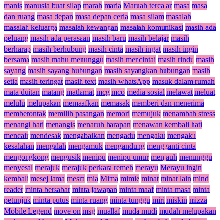
manis
manusia buat silap
marah
maria
Maruah tercalar
masa
masa
dan ruang
masa depan
masa depan ceria
masa silam
masalah
masalah keluarga
masalah kewangan
masalah komunikasi
masih ada
peluang
masih ada perasaan
masih baru
masih belajar
masih
berharap
masih berhubung
masih cinta
masih ingat
masih ingin
bersama
masih mahu menunggu
masih mencintai
masih rindu
masih
sayang
masih sayang hubungan
masih sayangkan hubungan
masih
setia
masih teringat
masih text
masih whatsApp
masuk dalam rumah
mata duitan
matang
matlamat
mcg
mco
media sosial
melawat
meluat
melulu
melupakan
memaafkan
memasak
memberi dan menerima
memberontak
memilih pasangan
memori
memujuk
menambah stress
menangi hati
menangis
menaruh harapan
menawan kembali hati
mencair
mendesak
mengabaikan
mengadu
mengaku
mengaku
kesalahan
mengalah
mengamuk
mengandung
mengganti cinta
mengongkong
mengusik
menipu
menipu umur
menjauh
menunggu
menyesal
merajuk
merajuk perkara remeh
merayu
Merayu ingin
kembali
mesej lama
mesra
mia
Mima
mimie
minat
minat lain
mind
reader
minta bersabar
minta jawapan
minta maaf
minta masa
minta
petunjuk
minta putus
minta ruang
minta tunggu
miri
miskin
mizza
Mobile Legend
move on
msg
muallaf
muda mudi
mudah melupakan