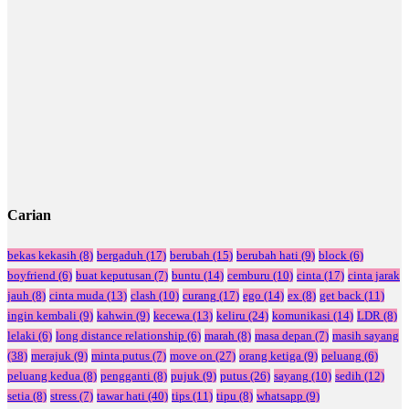
Carian
bekas kekasih
(8)
bergaduh
(17)
berubah
(15)
berubah hati
(9)
block
(6)
boyfriend
(6)
buat keputusan
(7)
buntu
(14)
cemburu
(10)
cinta
(17)
cinta jarak
jauh
(8)
cinta muda
(13)
clash
(10)
curang
(17)
ego
(14)
ex
(8)
get back
(11)
ingin kembali
(9)
kahwin
(9)
kecewa
(13)
keliru
(24)
komunikasi
(14)
LDR
(8)
lelaki
(6)
long distance relationship
(6)
marah
(8)
masa depan
(7)
masih sayang
(38)
merajuk
(9)
minta putus
(7)
move on
(27)
orang ketiga
(9)
peluang
(6)
peluang kedua
(8)
pengganti
(8)
pujuk
(9)
putus
(26)
sayang
(10)
sedih
(12)
setia
(8)
stress
(7)
tawar hati
(40)
tips
(11)
tipu
(8)
whatsapp
(9)