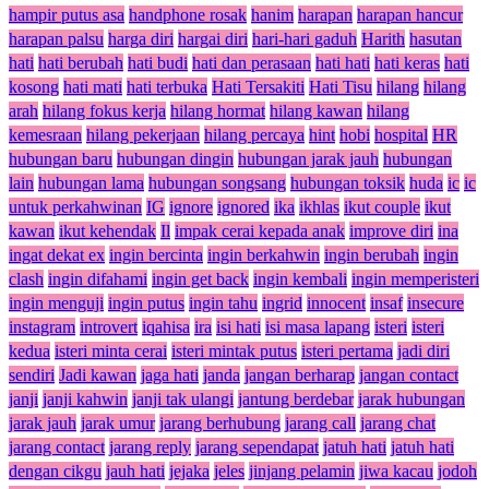
hampir putus asa
handphone rosak
hanim
harapan
harapan hancur
harapan palsu
harga diri
hargai diri
hari-hari gaduh
Harith
hasutan
hati
hati berubah
hati budi
hati dan perasaan
hati hati
hati keras
hati
kosong
hati mati
hati terbuka
Hati Tersakiti
Hati Tisu
hilang
hilang
arah
hilang fokus kerja
hilang hormat
hilang kawan
hilang
kemesraan
hilang pekerjaan
hilang percaya
hint
hobi
hospital
HR
hubungan baru
hubungan dingin
hubungan jarak jauh
hubungan
lain
hubungan lama
hubungan songsang
hubungan toksik
huda
ic
ic
untuk perkahwinan
IG
ignore
ignored
ika
ikhlas
ikut couple
ikut
kawan
ikut kehendak
Il
impak cerai kepada anak
improve diri
ina
ingat dekat ex
ingin bercinta
ingin berkahwin
ingin berubah
ingin
clash
ingin difahami
ingin get back
ingin kembali
ingin memperisteri
ingin menguji
ingin putus
ingin tahu
ingrid
innocent
insaf
insecure
instagram
introvert
iqahisa
ira
isi hati
isi masa lapang
isteri
isteri
kedua
isteri minta cerai
isteri mintak putus
isteri pertama
jadi diri
sendiri
Jadi kawan
jaga hati
janda
jangan berharap
jangan contact
janji
janji kahwin
janji tak ulangi
jantung berdebar
jarak hubungan
jarak jauh
jarak umur
jarang berhubung
jarang call
jarang chat
jarang contact
jarang reply
jarang sependapat
jatuh hati
jatuh hati
dengan cikgu
jauh hati
jejaka
jeles
jinjang pelamin
jiwa kacau
jodoh