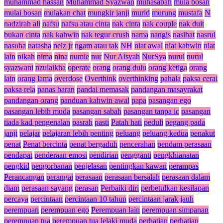
muhammad hassan
Muhammad Syazwan
muhasabah
mula bosan
mulai bosan
mulakan chat
mungkir janji
murid
murung
mustafa
N
nadzirah ali
nafsu
nafsu atau cinta
nak cinta
nak couple
nak duit
bukan cinta
nak kahwin
nak tegur crush
nama
nangis
nasihat
nasrul
nasuha
natasha
nelz jr
ngam atau tak
NH
niat awal
niat kahwin
niat
lain
nikah
nima
nina
numie
nur
Nur Aisyah
NurSya
nurul
nurul
syazwani
nzulaikha
operate
orang
orang dulu
orang ketiga
orang
lain
orang lama
overdose
Overthink
overthinking
pahala
paksa cerai
paksa rela
panas baran
pandai memasak
pandangan masayrakat
pandangan orang
panduan kahwin awal
papa
pasangan ego
pasangan lebih muda
pasangan sabah
pasangan tanpa ic
pasangan
tiada kad pengenalan
pasrah
pasti
Patah hati
peduli
pegang pada
janji
pelajar
pelajaran lebih penting
peluang
peluang kedua
penakut
penat
Penat bercinta
penat bergaduh
pencerahan
pendam perasaan
pendapat
penderaan emosi
pendirian
pengganti
pengkhianatan
pengkid
pengorbanan
penjelasan
pentingkan kawan
perampas
Perancangan
perangai
perasaan
perasaan bersalah
perasaan dalam
diam
perasaan sayang
perasan
Perbaiki diri
perbetulkan kesilapan
percaya
percintaan
percintaan 10 tahun
percintaan jarak jauh
perempuan
perempuan ego
Perempuan lain
perempuan simpanan
perempuan tua
perempuan tua lelaki muda
perhatian
perhatian