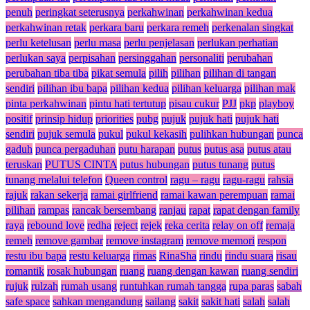
penuh
peringkat seterusnya
perkahwinan
perkahwinan kedua
perkahwinan retak
perkara baru
perkara remeh
perkenalan singkat
perlu ketelusan
perlu masa
perlu penjelasan
perlukan perhatian
perlukan saya
perpisahan
persinggahan
personaliti
perubahan
perubahan tiba tiba
pikat semula
pilih
pilihan
pilihan di tangan
sendiri
pilihan ibu bapa
pilihan kedua
pilihan keluarga
pilihan mak
pinta perkahwinan
pintu hati tertutup
pisau cukur
PJJ
pkp
playboy
positif
prinsip hidup
priorities
pubg
pujuk
pujuk hati
pujuk hati
sendiri
pujuk semula
pukul
pukul kekasih
pulihkan hubungan
punca
gaduh
punca pergaduhan
putu harapan
putus
putus asa
putus atau
teruskan
PUTUS CINTA
putus hubungan
putus tunang
putus
tunang melalui telefon
Queen control
ragu – ragu
ragu-ragu
rahsia
rajuk
rakan sekerja
ramai girlfriend
ramai kawan perempuan
ramai
pilihan
rampas
rancak bersembang
ranjau
rapat
rapat dengan family
raya
rebound love
redha
reject
rejek
reka cerita
relay on off
remaja
remeh
remove gambar
remove instagram
remove memori
respon
restu ibu bapa
restu keluarga
rimas
RinaSha
rindu
rindu suara
risau
romantik
rosak hubungan
ruang
ruang dengan kawan
ruang sendiri
rujuk
rulzah
rumah usang
runtuhkan rumah tangga
rupa paras
sabah
safe space
sahkan mengandung
sailang
sakit
sakit hati
salah
salah