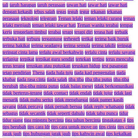
tali
taruh harapan
taruh perasaan
tawan hati
tawar hati
tawar hati
dengan kekasih
tebus salah
tegas
teguh
tegur
tekanan
tekanan
perasaan
teknologi
telegram
Teman lelaki
teman lelaki curang
teman
lelaki menjauh
teman lelaki tawar hati
Teman wanita terabai
tempat
kerja
tenggelam timbul
terabai
terapi
terapi diri
terasa hati
terbaik
terbuka hati
terburu
tergantung
terhegeh
terikat
terima baik buruk
terima hakikat
terima seadanya
terima semula
terima takdir
teringat
teringat cinta lama
terlalu awal berkahwin
terlalu cinta
terlalu sayang
terlanjur
terpikat
terpikat guru sendiri
tertekan
tertipu
terus mencuba
terus terang
teruskan atau putuskan
teruskan hidup
test pasangan
tetap pendirian
Thena
tiada hala tuju
tiada kad pengenalan
tiada
khabar
tiada rasa cinta
tiada salah
tiba tiba
tiba tiba putus
tiba-tiba
berubah
tiba-tiba minta putus
tidak balas mesej
tidak berkomunikasi
tidak berterus-terang
tidak contact
tidak endah
tidak jujur
tidak lagi
menarik
tidak mahu serius
tidak menghargai
tidak pamer kasih
sayang
tidak percaya
tidak pernah bersua
tidak reply whatsapp
tidak
sebagus
tidak secantik
tidak seperti dahulu
tidak tahu punca
tidur
tidur siang
tiga minggu bercinta
tiga tahun bercinta
tingakatan 4
tips
tips berubah
tips cara ldr
tips cara untuk move on
tips cinta
tips cinta
jarak jauh
tips hubungan jarak jauh
tips kahwin awal
tips kekalkan