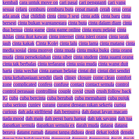
kembali
cara untuk move on
cari pasal
cari pengganti
cari yang
sesuai
celaru
cemburu
cemburu buta
cepat marah
cerah
cerai
cerai
ada anak
chat
childish
cinta
cinta 3 segi
cinta adik
cinta baru
cinta
bersegi
cinta bukan warganegara
cinta buta
cinta dalam diam
cinta
dua benua
cinta game
cinta game online
cinta guru pelajar
cinta
ikhlas
cinta ikut kawan
cinta internet
cinta isteri orang
cinta jarak
jauh
cinta kakak
Cinta Kolej
cinta lalu
cinta lama
cinta matang
cinta
media sosial
cinta monyet
cinta muda
cinta muka buku
cinta orang
muda
cinta persekolahan
cinta siber
cinta student
cinta suami orang
cinta tak berbalas
cinta terlarang
cinta usia muda
cinta wang duit
harta
cinta wechat
cinta zaman belajar
cintai diri
cintai diri sendiri
cipta kebahagiaan sendiri
clash
clingy
closure
come clean
comfort
zone
complicated
confess
confuse
contact
contact semula
control
control perasaan
controlling
couple
covid
crush
crush follow back
IG
cuba
cuba bercinta
cuba berubah
cuba memahami
cuba pujuk
cuba serious
cuniey
curang
curang dengan rakan sekerja
curiga
curious
dah ada girlfriend
dah berpunya
dah dapat layan macam
tiada mood
dah main
dah pergi baru hargai
dah tak sayang
dah tua
dapatkan semula
dapatkan semula ex
darah muda
datang
datang
beraya
datang rumah
datang tanpa diduga
degil
dekat jodoh
dengki
depan lain belakang lain
depressed
depressi
depression
desak
desak