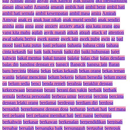
gap
Ahmad
aiman
aisyah
ajak kahwin
ajak tunang
aku mengandung
alasan
alisa sabri
Amanda
amarah
ambik hati
ambil berat
ambil hati
ambil hati semula
ambil kesempatan
ambil masa
amira
Amirah
Amsyar
anak ex
anak luar nikah
anak murid sendiri
anak sendiri
anisha
anita
anna
anne
anxiety
anxiety attack
apa kata orang
apa
yang kita mahu
aqilah
asyik marah
atikah
atiqah
attack gf
attention
awal sahaja beriya
awek gamer
awek lain
awek pubg
awin
az
bad
mood
bagi kata putus
bagi peluang
bahagia
bahasa cinta
bahasa
cinta kekasih
bai
baik
baik buruk
baiki diri
baiki hubungan
bajet
kahwin
bakal mentua
bakal tunang
balajar
balas chat
balas dendam
balas dm
banding dengan ex
bangcij
Bangcik
bangsa lain
Baran
baru bercinta
bbiana
bekas
bekas kekasih
bekas orang
bekas teman
wanita
belajar mencintai
belum bekerja
belum bersedia
belum move
on
belum sedia
benci
benda remeh
berahsia
berakhir dengan
kekecewaan
berangan
berani
berani dan yakin
berbaik
berbaik
semula
berbeza personaliti
berbeza umur
bercerai
bercinta
bercinta
dengan lelaki orang
berdamai
berdegup
berdiam diri
berdosa
bergaduh
bergelumang dengan dosa
berharap
berhati hati
beri masa
beri peluang
beri peluang memikat hati
beri ruang
berjumpa
berkahwin
berkasar
berkawan
berkenalan
berpendidikan
berpisah
bersabar
bersalah
bersangka baik
bersungguh
bertaubat
bertepuk