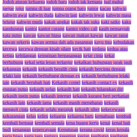
Jodoh aturan keluarga
jodoh baru
jodoh tak kemana
jual mahal
juejue
jujur
jumpa di luar
jumpa orang baru
junior
kacau
kahwin
kahwin awal
kahwin duda
kahwin lagi
kahwin lewat
kahwin masa
belajar
kahwin muda
kakak angkat
kakak tak suka
kaki saiko
kaku
kandungan
kantoi
kantoi curang
kantoi video call
kasih pensayrah
kata putus
kawan
kawan biasa
kawan makan kawan
kawan rapat
kawan sekerja
kawan semua dah ada pasangan
kayu tiga
kebudakan
kecewa
kecewa dengan kisah silam
kecik hati
kedana
kedua atau
ketiga
kehilangan
keinginan berpasangan
kejar cinta
kekal
berhubung
kekal setia lepas terlanjur
kekalkan hubungan jarak jauh
kekangan
kekasih
kekasih beralih cinta
kekasih bercinta dengan
lelaki lain
kekasih berhubung dengan ex
kekasih berhubung lelaki
lain
kekasih berubah hati
Kekasih comel
kekasih contact ex
kekasih
enggan putus
kekasih gelap
kekasih hati
kekasih hilangkan diri
kekasih ingin putus
kekasih internet
kekasih kurang beri perhatian
kekasih lain
kekasih lama
kekasih masih mengharap
kekasih
menguji cinta
kekasih selalu merajuk
kekasih siber
kekecewaan
kekurangan
kelas
keliru
keluarga
keluarga baru
kemahuan
kembali
kembali berpaut
kembali semula
kena buang kerja
kenal
kenal hati
budi
kenangan
kepercayaan
Keputusan
kerana covid
keras kepala
kerja biasa
kerja jaga
kerjaya
kesepian
kesian
kesihatan
kesilapan