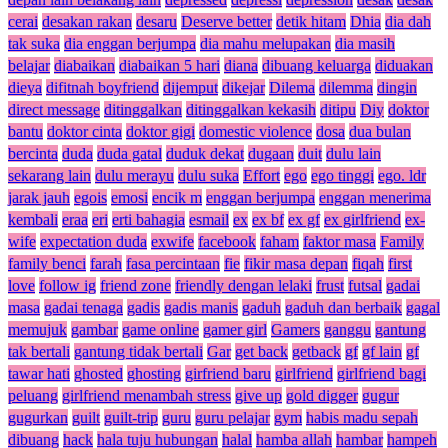
cerai
desakan rakan
desaru
Deserve better
detik hitam
Dhia
dia dah
tak suka
dia enggan berjumpa
dia mahu melupakan
dia masih
belajar
diabaikan
diabaikan 5 hari
diana
dibuang keluarga
diduakan
dieya
difitnah boyfriend
dijemput
dikejar
Dilema
dilemma
dingin
direct message
ditinggalkan
ditinggalkan kekasih
ditipu
Diy
doktor
bantu
doktor cinta
doktor gigi
domestic violence
dosa
dua bulan
bercinta
duda
duda gatal
duduk dekat
dugaan
duit
dulu lain
sekarang lain
dulu merayu
dulu suka
Effort
ego
ego tinggi
ego. ldr
jarak jauh
egois
emosi
encik m
enggan berjumpa
enggan menerima
kembali
eraa
eri
erti bahagia
esmail
ex
ex bf
ex gf
ex girlfriend
ex-
wife
expectation duda
exwife
facebook
faham
faktor masa
Family
family benci
farah
fasa percintaan
fie
fikir masa depan
fiqah
first
love
follow ig
friend zone
friendly dengan lelaki
frust
futsal
gadai
masa
gadai tenaga
gadis
gadis manis
gaduh
gaduh dan berbaik
gagal
memujuk
gambar
game online
gamer girl
Gamers
ganggu
gantung
tak bertali
gantung tidak bertali
Gar
get back
getback
gf
gf lain
gf
tawar hati
ghosted
ghosting
girfriend baru
girlfriend
girlfriend bagi
peluang
girlfriend menambah stress
give up
gold digger
gugur
gugurkan
guilt
guilt-trip
guru
guru pelajar
gym
habis madu sepah
dibuang
hack
hala tuju hubungan
halal
hamba allah
hambar
hampeh