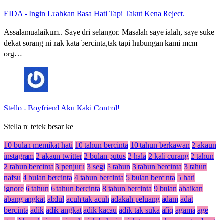
EIDA
-
Ingin Luahkan Rasa Hati Tapi Takut Kena Reject.
Assalamualaikum.. Saye dri selangor. Masalah saye ialah, saye suke
dekat sorang ni nak kata bercinta,tak tapi hubungan kami mcm
org…
Stello
-
Boyfriend Aku Kaki Control!
Stella ni tetek besar ke
10 bulan memikat hati
10 tahun bercinta
10 tahun berkawan
2 akaun
instagram
2 akaun twitter
2 bulan putus
2 hala
2 kali curang
2 tahun
2 tahun bercinta
3 penjuru
3 segi
3 tahun
3 tahun bercinta
3 tahun
nafsu
4 bulan bercinta
4 tahun bercinta
5 bulan bercinta
5 hari
ignore
6 tahun
6 tahun bercinta
8 tahun bercinta
9 bulan
abaikan
abang angkat
abdul
acuh tak acuh
adakah peluang
adam
adat
bercinta
adik
adik angkat
adik kacau
adik tak suka
afiq
agama
age