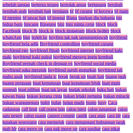
sebelah tangan
berterus terang
bertolak ansur
bertunang
berubah
berubah arah
berubah hati
berulang
bf
bf curang
bf kecewa
bf main
bf menipu
bf tawar hati
bf tinggal
Biana
biarkan dia bahagia
bin
hidup baru
bincang
Bingung
bini
bini minta cerai
block
block
Facebook
block fb
block ig
block instagram
block twitter
block
whatsApp
blur
boleh ke
boyfren tak nak tanggungjawab
boyfriend
boyfriend bela adik
Boyfriend controlling
boyfriend curang
boyfriend ego
boyfriend fitnah
boyfriend internet
boyfriend kaki
maki
boyfriend kaki pukul
boyfriend merayu ingin kembali
Boyfriend pernah check in dengan ex
boyfriend social media
boyfriend suka merajuk
boyfriend suruh gugurkan
boyfriend tak
mahu anak
boyfriend tiada ic
break
break up
buah hati
buang jauh
buang perasaan
buat keputusan
buat keputusan bijak
buat main
sumpah
buat pilihan
buat tak layan
budak sekolah
buka hati
bukan
kawan biasa
bukan kerana cinta
bukan lelaki pertama
bukan miracle
bukan warganegara
bukti
bulan
bulan madu
buntu
busy
Caca
cadangan
call limit
call orang lain
calon isteri
calon pasangan
calon
satu negeri
calon suami
cannot commit
cantik
cara atasi
cara ldr
cara
lupakan seseorang
cara memujuk
cara menangani hubungan jarak
jauh ldr
cara move on
cara nak move on
cara nasihat
cara pikat