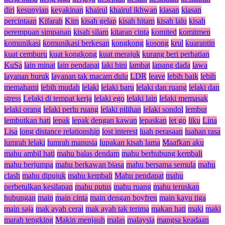
diri
kesunyian
keyakinan
khairul
khairul ikhwan
kiasan
kiasan
percintaan
Kifarah
Kim
kisah gelap
kisah hitam
kisah lalu
kisah
perempuan simpanan
kisah silam
kitaran cinta
komited
komitmen
komunikasi
komunikasi berkesan
kongkong
kosong
krul
kuarantin
kuat cemburu
kuat kongkong
kuat merajuk
kurang beri perhatian
KuSa
lain minat
lain pendapat
laki bini
lambat
lapang dada
lawa
layanan buruk
layanan tak macam dulu
LDR
leave
lebih baik
lebih
memahami
lebih mudah
lelaki
lelaki baru
lelaki dan ruang
lelaki dan
stress
Lelaki di tempat kerja
lelaki ego
lelaki lain
lelaki memasak
lelaki orang
lelaki perlu ruang
lelaki pilihan
lelaki sondol
lembut
lembutkan hati
lepak
lepak dengan kawan
lepaskan
let go
liku
Lina
Lisa
long distance relationship
lost interest
luah perasaan
luahan rasa
lumrah lelaki
lumrah manusia
lupakan kisah lama
Maafkan aku
mahu ambil hati
mahu balas dendam
mahu berhubung kembali
mahu berjumpa
mahu berkawan biasa
mahu bersama semula
mahu
clash
mahu dipujuk
mahu kembali
Mahu pendapat
mahu
perbetulkan kesilapan
mahu putus
mahu ruang
mahu teruskan
hubungan
main
main cinta
main dengan boyfren
main kayu tiga
main saja
mak ayah cerai
mak ayah tak terima
makan hati
maki
maki
marah tengking
Makin menjauh
malas
malaysia
mangsa keadaan