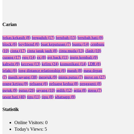
Carian
bekas kekasih
(8)
bergaduh
(17)
berubah
(15)
berubah hati
(9)
block
(6)
boyfriend
(6)
buat keputusan
(7)
buntu
(14)
cemburu
(10)
cinta
(17)
cinta jarak jauh
(8)
cinta muda
(13)
clash
(10)
curang
(17)
ego
(14)
ex
(8)
get back
(11)
ingin kembali
(9)
kahwin
(9)
kecewa
(13)
keliru
(24)
komunikasi
(14)
LDR
(8)
lelaki
(6)
long distance relationship
(6)
marah
(8)
masa depan
(7)
masih sayang
(38)
merajuk
(9)
minta putus
(7)
move on
(27)
orang ketiga
(9)
peluang
(6)
peluang kedua
(8)
pengganti
(8)
pujuk
(9)
putus
(26)
sayang
(10)
sedih
(12)
setia
(8)
stress
(7)
tawar hati
(40)
tips
(11)
tipu
(8)
whatsapp
(9)
Statistik
Online Visitors:
0
Today's Views:
5