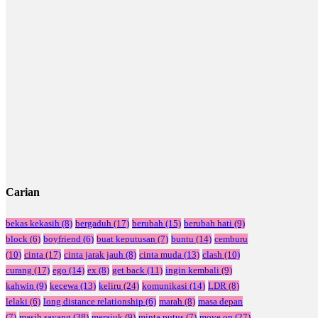
Carian
bekas kekasih
(8)
bergaduh
(17)
berubah
(15)
berubah hati
(9)
block
(6)
boyfriend
(6)
buat keputusan
(7)
buntu
(14)
cemburu
(10)
cinta
(17)
cinta jarak jauh
(8)
cinta muda
(13)
clash
(10)
curang
(17)
ego
(14)
ex
(8)
get back
(11)
ingin kembali
(9)
kahwin
(9)
kecewa
(13)
keliru
(24)
komunikasi
(14)
LDR
(8)
lelaki
(6)
long distance relationship
(6)
marah
(8)
masa depan
(7)
masih sayang
(38)
merajuk
(9)
minta putus
(7)
move on
(27)