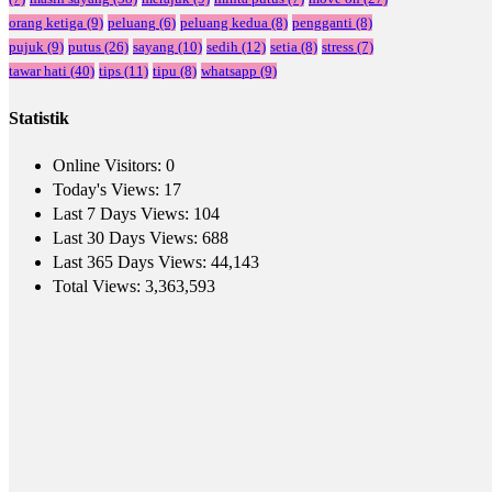
orang ketiga
(9)
peluang
(6)
peluang kedua
(8)
pengganti
(8)
pujuk
(9)
putus
(26)
sayang
(10)
sedih
(12)
setia
(8)
stress
(7)
tawar hati
(40)
tips
(11)
tipu
(8)
whatsapp
(9)
Statistik
Online Visitors:
0
Today's Views:
17
Last 7 Days Views:
104
Last 30 Days Views:
688
Last 365 Days Views:
44,143
Total Views:
3,363,593