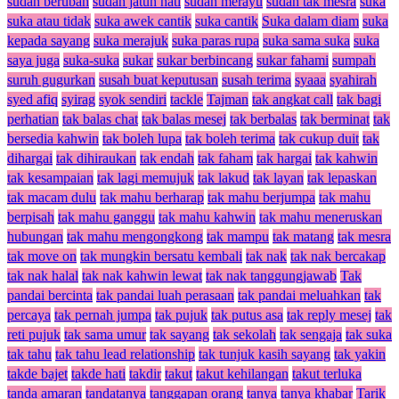
sudah berubah
sudah jatuh hati
sudah merayu
sudah tak mesra
suka
suka atau tidak
suka awek cantik
suka cantik
Suka dalam diam
suka
kepada sayang
suka merajuk
suka paras rupa
suka sama suka
suka
saya juga
suka-suka
sukar
sukar berbincang
sukar fahami
sumpah
suruh gugurkan
susah buat keputusan
susah terima
syaaa
syahirah
syed afiq
syirag
syok sendiri
tackle
Tajman
tak angkat call
tak bagi
perhatian
tak balas chat
tak balas mesej
tak berbalas
tak berminat
tak
bersedia kahwin
tak boleh lupa
tak boleh terima
tak cukup duit
tak
dihargai
tak dihiraukan
tak endah
tak faham
tak hargai
tak kahwin
tak kesampaian
tak lagi memujuk
tak lakud
tak layan
tak lepaskan
tak macam dulu
tak mahu berharap
tak mahu berjumpa
tak mahu
berpisah
tak mahu ganggu
tak mahu kahwin
tak mahu meneruskan
hubungan
tak mahu mengongkong
tak mampu
tak matang
tak mesra
tak move on
tak mungkin bersatu kembali
tak nak
tak nak bercakap
tak nak halal
tak nak kahwin lewat
tak nak tanggungjawab
Tak
pandai bercinta
tak pandai luah perasaan
tak pandai meluahkan
tak
percaya
tak pernah jumpa
tak pujuk
tak putus asa
tak reply mesej
tak
reti pujuk
tak sama umur
tak sayang
tak sekolah
tak sengaja
tak suka
tak tahu
tak tahu lead relationship
tak tunjuk kasih sayang
tak yakin
takde bajet
takde hati
takdir
takut
takut kehilangan
takut terluka
tanda amaran
tandatanya
tanggapan orang
tanya
tanya khabar
Tarik