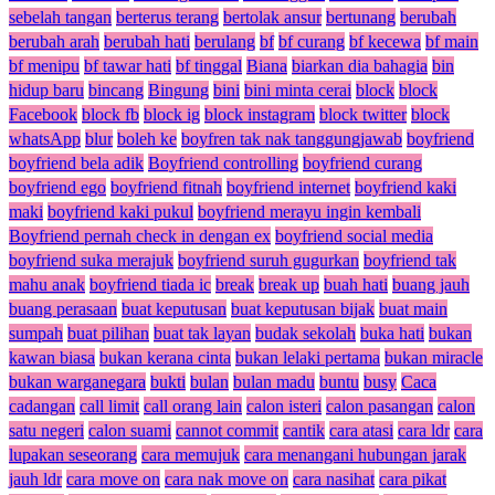
sebelah tangan
berterus terang
bertolak ansur
bertunang
berubah
berubah arah
berubah hati
berulang
bf
bf curang
bf kecewa
bf main
bf menipu
bf tawar hati
bf tinggal
Biana
biarkan dia bahagia
bin
hidup baru
bincang
Bingung
bini
bini minta cerai
block
block
Facebook
block fb
block ig
block instagram
block twitter
block
whatsApp
blur
boleh ke
boyfren tak nak tanggungjawab
boyfriend
boyfriend bela adik
Boyfriend controlling
boyfriend curang
boyfriend ego
boyfriend fitnah
boyfriend internet
boyfriend kaki
maki
boyfriend kaki pukul
boyfriend merayu ingin kembali
Boyfriend pernah check in dengan ex
boyfriend social media
boyfriend suka merajuk
boyfriend suruh gugurkan
boyfriend tak
mahu anak
boyfriend tiada ic
break
break up
buah hati
buang jauh
buang perasaan
buat keputusan
buat keputusan bijak
buat main
sumpah
buat pilihan
buat tak layan
budak sekolah
buka hati
bukan
kawan biasa
bukan kerana cinta
bukan lelaki pertama
bukan miracle
bukan warganegara
bukti
bulan
bulan madu
buntu
busy
Caca
cadangan
call limit
call orang lain
calon isteri
calon pasangan
calon
satu negeri
calon suami
cannot commit
cantik
cara atasi
cara ldr
cara
lupakan seseorang
cara memujuk
cara menangani hubungan jarak
jauh ldr
cara move on
cara nak move on
cara nasihat
cara pikat