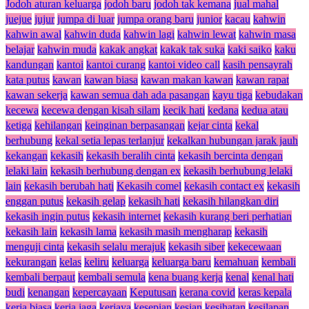
Jodoh aturan keluarga
jodoh baru
jodoh tak kemana
jual mahal
juejue
jujur
jumpa di luar
jumpa orang baru
junior
kacau
kahwin
kahwin awal
kahwin duda
kahwin lagi
kahwin lewat
kahwin masa
belajar
kahwin muda
kakak angkat
kakak tak suka
kaki saiko
kaku
kandungan
kantoi
kantoi curang
kantoi video call
kasih pensayrah
kata putus
kawan
kawan biasa
kawan makan kawan
kawan rapat
kawan sekerja
kawan semua dah ada pasangan
kayu tiga
kebudakan
kecewa
kecewa dengan kisah silam
kecik hati
kedana
kedua atau
ketiga
kehilangan
keinginan berpasangan
kejar cinta
kekal
berhubung
kekal setia lepas terlanjur
kekalkan hubungan jarak jauh
kekangan
kekasih
kekasih beralih cinta
kekasih bercinta dengan
lelaki lain
kekasih berhubung dengan ex
kekasih berhubung lelaki
lain
kekasih berubah hati
Kekasih comel
kekasih contact ex
kekasih
enggan putus
kekasih gelap
kekasih hati
kekasih hilangkan diri
kekasih ingin putus
kekasih internet
kekasih kurang beri perhatian
kekasih lain
kekasih lama
kekasih masih mengharap
kekasih
menguji cinta
kekasih selalu merajuk
kekasih siber
kekecewaan
kekurangan
kelas
keliru
keluarga
keluarga baru
kemahuan
kembali
kembali berpaut
kembali semula
kena buang kerja
kenal
kenal hati
budi
kenangan
kepercayaan
Keputusan
kerana covid
keras kepala
kerja biasa
kerja jaga
kerjaya
kesepian
kesian
kesihatan
kesilapan