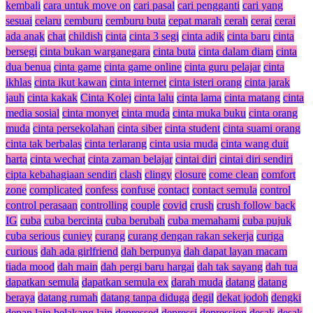
kembali
cara untuk move on
cari pasal
cari pengganti
cari yang
sesuai
celaru
cemburu
cemburu buta
cepat marah
cerah
cerai
cerai
ada anak
chat
childish
cinta
cinta 3 segi
cinta adik
cinta baru
cinta
bersegi
cinta bukan warganegara
cinta buta
cinta dalam diam
cinta
dua benua
cinta game
cinta game online
cinta guru pelajar
cinta
ikhlas
cinta ikut kawan
cinta internet
cinta isteri orang
cinta jarak
jauh
cinta kakak
Cinta Kolej
cinta lalu
cinta lama
cinta matang
cinta
media sosial
cinta monyet
cinta muda
cinta muka buku
cinta orang
muda
cinta persekolahan
cinta siber
cinta student
cinta suami orang
cinta tak berbalas
cinta terlarang
cinta usia muda
cinta wang duit
harta
cinta wechat
cinta zaman belajar
cintai diri
cintai diri sendiri
cipta kebahagiaan sendiri
clash
clingy
closure
come clean
comfort
zone
complicated
confess
confuse
contact
contact semula
control
control perasaan
controlling
couple
covid
crush
crush follow back
IG
cuba
cuba bercinta
cuba berubah
cuba memahami
cuba pujuk
cuba serious
cuniey
curang
curang dengan rakan sekerja
curiga
curious
dah ada girlfriend
dah berpunya
dah dapat layan macam
tiada mood
dah main
dah pergi baru hargai
dah tak sayang
dah tua
dapatkan semula
dapatkan semula ex
darah muda
datang
datang
beraya
datang rumah
datang tanpa diduga
degil
dekat jodoh
dengki
depan lain belakang lain
depressed
depressi
depression
desak
desak