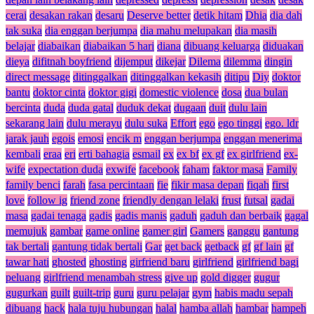
cerai
desakan rakan
desaru
Deserve better
detik hitam
Dhia
dia dah
tak suka
dia enggan berjumpa
dia mahu melupakan
dia masih
belajar
diabaikan
diabaikan 5 hari
diana
dibuang keluarga
diduakan
dieya
difitnah boyfriend
dijemput
dikejar
Dilema
dilemma
dingin
direct message
ditinggalkan
ditinggalkan kekasih
ditipu
Diy
doktor
bantu
doktor cinta
doktor gigi
domestic violence
dosa
dua bulan
bercinta
duda
duda gatal
duduk dekat
dugaan
duit
dulu lain
sekarang lain
dulu merayu
dulu suka
Effort
ego
ego tinggi
ego. ldr
jarak jauh
egois
emosi
encik m
enggan berjumpa
enggan menerima
kembali
eraa
eri
erti bahagia
esmail
ex
ex bf
ex gf
ex girlfriend
ex-
wife
expectation duda
exwife
facebook
faham
faktor masa
Family
family benci
farah
fasa percintaan
fie
fikir masa depan
fiqah
first
love
follow ig
friend zone
friendly dengan lelaki
frust
futsal
gadai
masa
gadai tenaga
gadis
gadis manis
gaduh
gaduh dan berbaik
gagal
memujuk
gambar
game online
gamer girl
Gamers
ganggu
gantung
tak bertali
gantung tidak bertali
Gar
get back
getback
gf
gf lain
gf
tawar hati
ghosted
ghosting
girfriend baru
girlfriend
girlfriend bagi
peluang
girlfriend menambah stress
give up
gold digger
gugur
gugurkan
guilt
guilt-trip
guru
guru pelajar
gym
habis madu sepah
dibuang
hack
hala tuju hubungan
halal
hamba allah
hambar
hampeh