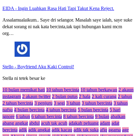
EIDA
-
Ingin Luahkan Rasa Hati Tapi Takut Kena Reject.
Assalamualaikum.. Saye dri selangor. Masalah saye ialah, saye suke
dekat sorang ni nak kata bercinta,tak tapi hubungan kami mcm
org…
Stello
-
Boyfriend Aku Kaki Control!
Stella ni tetek besar ke
10 bulan memikat hati
10 tahun bercinta
10 tahun berkawan
2 akaun
instagram
2 akaun twitter
2 bulan putus
2 hala
2 kali curang
2 tahun
2 tahun bercinta
3 penjuru
3 segi
3 tahun
3 tahun bercinta
3 tahun
nafsu
4 bulan bercinta
4 tahun bercinta
5 bulan bercinta
5 hari
ignore
6 tahun
6 tahun bercinta
8 tahun bercinta
9 bulan
abaikan
abang angkat
abdul
acuh tak acuh
adakah peluang
adam
adat
bercinta
adik
adik angkat
adik kacau
adik tak suka
afiq
agama
age