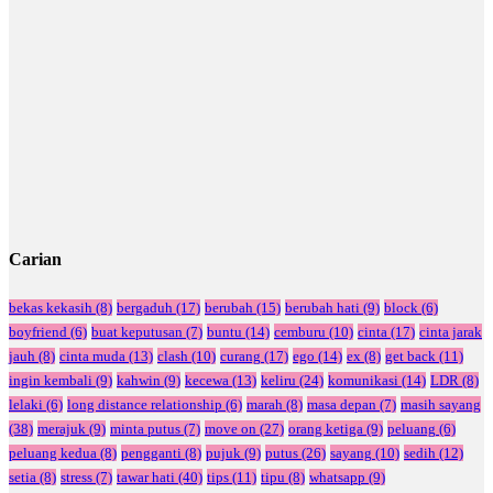
Carian
bekas kekasih
(8)
bergaduh
(17)
berubah
(15)
berubah hati
(9)
block
(6)
boyfriend
(6)
buat keputusan
(7)
buntu
(14)
cemburu
(10)
cinta
(17)
cinta jarak
jauh
(8)
cinta muda
(13)
clash
(10)
curang
(17)
ego
(14)
ex
(8)
get back
(11)
ingin kembali
(9)
kahwin
(9)
kecewa
(13)
keliru
(24)
komunikasi
(14)
LDR
(8)
lelaki
(6)
long distance relationship
(6)
marah
(8)
masa depan
(7)
masih sayang
(38)
merajuk
(9)
minta putus
(7)
move on
(27)
orang ketiga
(9)
peluang
(6)
peluang kedua
(8)
pengganti
(8)
pujuk
(9)
putus
(26)
sayang
(10)
sedih
(12)
setia
(8)
stress
(7)
tawar hati
(40)
tips
(11)
tipu
(8)
whatsapp
(9)