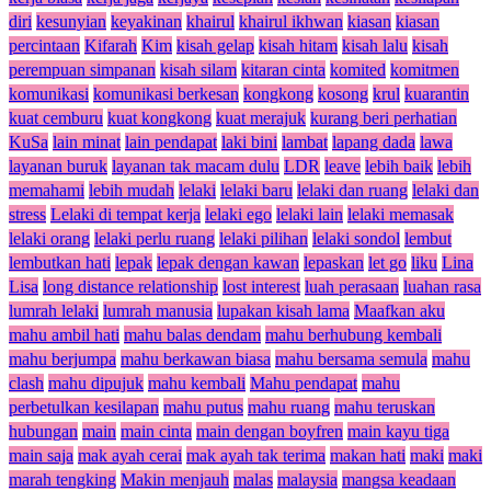
diri
kesunyian
keyakinan
khairul
khairul ikhwan
kiasan
kiasan
percintaan
Kifarah
Kim
kisah gelap
kisah hitam
kisah lalu
kisah
perempuan simpanan
kisah silam
kitaran cinta
komited
komitmen
komunikasi
komunikasi berkesan
kongkong
kosong
krul
kuarantin
kuat cemburu
kuat kongkong
kuat merajuk
kurang beri perhatian
KuSa
lain minat
lain pendapat
laki bini
lambat
lapang dada
lawa
layanan buruk
layanan tak macam dulu
LDR
leave
lebih baik
lebih
memahami
lebih mudah
lelaki
lelaki baru
lelaki dan ruang
lelaki dan
stress
Lelaki di tempat kerja
lelaki ego
lelaki lain
lelaki memasak
lelaki orang
lelaki perlu ruang
lelaki pilihan
lelaki sondol
lembut
lembutkan hati
lepak
lepak dengan kawan
lepaskan
let go
liku
Lina
Lisa
long distance relationship
lost interest
luah perasaan
luahan rasa
lumrah lelaki
lumrah manusia
lupakan kisah lama
Maafkan aku
mahu ambil hati
mahu balas dendam
mahu berhubung kembali
mahu berjumpa
mahu berkawan biasa
mahu bersama semula
mahu
clash
mahu dipujuk
mahu kembali
Mahu pendapat
mahu
perbetulkan kesilapan
mahu putus
mahu ruang
mahu teruskan
hubungan
main
main cinta
main dengan boyfren
main kayu tiga
main saja
mak ayah cerai
mak ayah tak terima
makan hati
maki
maki
marah tengking
Makin menjauh
malas
malaysia
mangsa keadaan