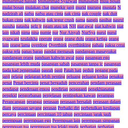
muhammad hassan
Muhammad Syazwan
muhasabah
mula bosan
mulai bosan
mulakan chat
mungkir janji
murid
murung
mustafa
N
nadzirah ali
nafsu
nafsu atau cinta
nak cinta
nak couple
nak duit
bukan cinta
nak kahwin
nak tegur crush
nama
nangis
nasihat
nasrul
nasuha
natasha
nelz jr
ngam atau tak
NH
niat awal
niat kahwin
niat
lain
nikah
nima
nina
numie
nur
Nur Aisyah
NurSya
nurul
nurul
syazwani
nzulaikha
operate
orang
orang dulu
orang ketiga
orang
lain
orang lama
overdose
Overthink
overthinking
pahala
paksa cerai
paksa rela
panas baran
pandai memasak
pandangan masayrakat
pandangan orang
panduan kahwin awal
papa
pasangan ego
pasangan lebih muda
pasangan sabah
pasangan tanpa ic
pasangan
tiada kad pengenalan
pasrah
pasti
Patah hati
peduli
pegang pada
janji
pelajar
pelajaran lebih penting
peluang
peluang kedua
penakut
penat
Penat bercinta
penat bergaduh
pencerahan
pendam perasaan
pendapat
penderaan emosi
pendirian
pengganti
pengkhianatan
pengkid
pengorbanan
penjelasan
pentingkan kawan
perampas
Perancangan
perangai
perasaan
perasaan bersalah
perasaan dalam
diam
perasaan sayang
perasan
Perbaiki diri
perbetulkan kesilapan
percaya
percintaan
percintaan 10 tahun
percintaan jarak jauh
perempuan
perempuan ego
Perempuan lain
perempuan simpanan
perempuan tua
perempuan tua lelaki muda
perhatian
perhatian