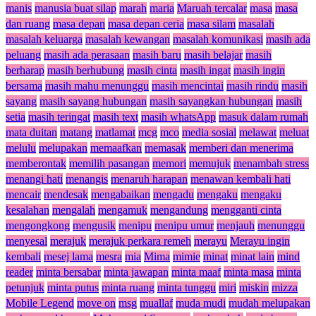
manis
manusia buat silap
marah
maria
Maruah tercalar
masa
masa
dan ruang
masa depan
masa depan ceria
masa silam
masalah
masalah keluarga
masalah kewangan
masalah komunikasi
masih ada
peluang
masih ada perasaan
masih baru
masih belajar
masih
berharap
masih berhubung
masih cinta
masih ingat
masih ingin
bersama
masih mahu menunggu
masih mencintai
masih rindu
masih
sayang
masih sayang hubungan
masih sayangkan hubungan
masih
setia
masih teringat
masih text
masih whatsApp
masuk dalam rumah
mata duitan
matang
matlamat
mcg
mco
media sosial
melawat
meluat
melulu
melupakan
memaafkan
memasak
memberi dan menerima
memberontak
memilih pasangan
memori
memujuk
menambah stress
menangi hati
menangis
menaruh harapan
menawan kembali hati
mencair
mendesak
mengabaikan
mengadu
mengaku
mengaku
kesalahan
mengalah
mengamuk
mengandung
mengganti cinta
mengongkong
mengusik
menipu
menipu umur
menjauh
menunggu
menyesal
merajuk
merajuk perkara remeh
merayu
Merayu ingin
kembali
mesej lama
mesra
mia
Mima
mimie
minat
minat lain
mind
reader
minta bersabar
minta jawapan
minta maaf
minta masa
minta
petunjuk
minta putus
minta ruang
minta tunggu
miri
miskin
mizza
Mobile Legend
move on
msg
muallaf
muda mudi
mudah melupakan