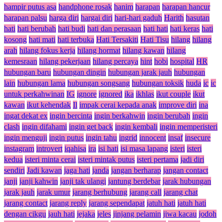
hampir putus asa
handphone rosak
hanim
harapan
harapan hancur
harapan palsu
harga diri
hargai diri
hari-hari gaduh
Harith
hasutan
hati
hati berubah
hati budi
hati dan perasaan
hati hati
hati keras
hati
kosong
hati mati
hati terbuka
Hati Tersakiti
Hati Tisu
hilang
hilang
arah
hilang fokus kerja
hilang hormat
hilang kawan
hilang
kemesraan
hilang pekerjaan
hilang percaya
hint
hobi
hospital
HR
hubungan baru
hubungan dingin
hubungan jarak jauh
hubungan
lain
hubungan lama
hubungan songsang
hubungan toksik
huda
ic
ic
untuk perkahwinan
IG
ignore
ignored
ika
ikhlas
ikut couple
ikut
kawan
ikut kehendak
Il
impak cerai kepada anak
improve diri
ina
ingat dekat ex
ingin bercinta
ingin berkahwin
ingin berubah
ingin
clash
ingin difahami
ingin get back
ingin kembali
ingin memperisteri
ingin menguji
ingin putus
ingin tahu
ingrid
innocent
insaf
insecure
instagram
introvert
iqahisa
ira
isi hati
isi masa lapang
isteri
isteri
kedua
isteri minta cerai
isteri mintak putus
isteri pertama
jadi diri
sendiri
Jadi kawan
jaga hati
janda
jangan berharap
jangan contact
janji
janji kahwin
janji tak ulangi
jantung berdebar
jarak hubungan
jarak jauh
jarak umur
jarang berhubung
jarang call
jarang chat
jarang contact
jarang reply
jarang sependapat
jatuh hati
jatuh hati
dengan cikgu
jauh hati
jejaka
jeles
jinjang pelamin
jiwa kacau
jodoh