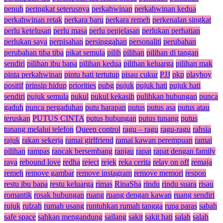
penuh
peringkat seterusnya
perkahwinan
perkahwinan kedua
perkahwinan retak
perkara baru
perkara remeh
perkenalan singkat
perlu ketelusan
perlu masa
perlu penjelasan
perlukan perhatian
perlukan saya
perpisahan
persinggahan
personaliti
perubahan
perubahan tiba tiba
pikat semula
pilih
pilihan
pilihan di tangan
sendiri
pilihan ibu bapa
pilihan kedua
pilihan keluarga
pilihan mak
pinta perkahwinan
pintu hati tertutup
pisau cukur
PJJ
pkp
playboy
positif
prinsip hidup
priorities
pubg
pujuk
pujuk hati
pujuk hati
sendiri
pujuk semula
pukul
pukul kekasih
pulihkan hubungan
punca
gaduh
punca pergaduhan
putu harapan
putus
putus asa
putus atau
teruskan
PUTUS CINTA
putus hubungan
putus tunang
putus
tunang melalui telefon
Queen control
ragu – ragu
ragu-ragu
rahsia
rajuk
rakan sekerja
ramai girlfriend
ramai kawan perempuan
ramai
pilihan
rampas
rancak bersembang
ranjau
rapat
rapat dengan family
raya
rebound love
redha
reject
rejek
reka cerita
relay on off
remaja
remeh
remove gambar
remove instagram
remove memori
respon
restu ibu bapa
restu keluarga
rimas
RinaSha
rindu
rindu suara
risau
romantik
rosak hubungan
ruang
ruang dengan kawan
ruang sendiri
rujuk
rulzah
rumah usang
runtuhkan rumah tangga
rupa paras
sabah
safe space
sahkan mengandung
sailang
sakit
sakit hati
salah
salah