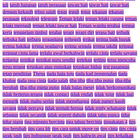
tali
taruh harapan
taruh perasaan
tawan hati
tawar hati
tawar hati
dengan kekasih
tebus salah
tegas
teguh
tegur
tekanan
tekanan
perasaan
teknologi
telegram
Teman lelaki
teman lelaki curang
teman
lelaki menjauh
teman lelaki tawar hati
Teman wanita terabai
tempat
kerja
tenggelam timbul
terabai
terapi
terapi diri
terasa hati
terbaik
terbuka hati
terburu
tergantung
terhegeh
terikat
terima baik buruk
terima hakikat
terima seadanya
terima semula
terima takdir
teringat
teringat cinta lama
terlalu awal berkahwin
terlalu cinta
terlalu sayang
terlanjur
terpikat
terpikat guru sendiri
tertekan
tertipu
terus mencuba
terus terang
teruskan atau putuskan
teruskan hidup
test pasangan
tetap pendirian
Thena
tiada hala tuju
tiada kad pengenalan
tiada
khabar
tiada rasa cinta
tiada salah
tiba tiba
tiba tiba putus
tiba-tiba
berubah
tiba-tiba minta putus
tidak balas mesej
tidak berkomunikasi
tidak berterus-terang
tidak contact
tidak endah
tidak jujur
tidak lagi
menarik
tidak mahu serius
tidak menghargai
tidak pamer kasih
sayang
tidak percaya
tidak pernah bersua
tidak reply whatsapp
tidak
sebagus
tidak secantik
tidak seperti dahulu
tidak tahu punca
tidur
tidur siang
tiga minggu bercinta
tiga tahun bercinta
tingakatan 4
tips
tips berubah
tips cara ldr
tips cara untuk move on
tips cinta
tips cinta
jarak jauh
tips hubungan jarak jauh
tips kahwin awal
tips kekalkan