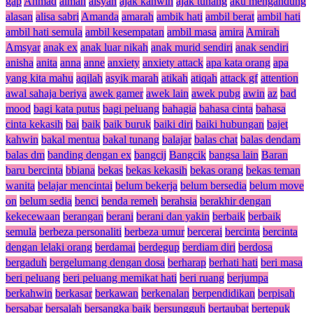
gap
Ahmad
aiman
aisyah
ajak kahwin
ajak tunang
aku mengandung
alasan
alisa sabri
Amanda
amarah
ambik hati
ambil berat
ambil hati
ambil hati semula
ambil kesempatan
ambil masa
amira
Amirah
Amsyar
anak ex
anak luar nikah
anak murid sendiri
anak sendiri
anisha
anita
anna
anne
anxiety
anxiety attack
apa kata orang
apa
yang kita mahu
aqilah
asyik marah
atikah
atiqah
attack gf
attention
awal sahaja beriya
awek gamer
awek lain
awek pubg
awin
az
bad
mood
bagi kata putus
bagi peluang
bahagia
bahasa cinta
bahasa
cinta kekasih
bai
baik
baik buruk
baiki diri
baiki hubungan
bajet
kahwin
bakal mentua
bakal tunang
balajar
balas chat
balas dendam
balas dm
banding dengan ex
bangcij
Bangcik
bangsa lain
Baran
baru bercinta
bbiana
bekas
bekas kekasih
bekas orang
bekas teman
wanita
belajar mencintai
belum bekerja
belum bersedia
belum move
on
belum sedia
benci
benda remeh
berahsia
berakhir dengan
kekecewaan
berangan
berani
berani dan yakin
berbaik
berbaik
semula
berbeza personaliti
berbeza umur
bercerai
bercinta
bercinta
dengan lelaki orang
berdamai
berdegup
berdiam diri
berdosa
bergaduh
bergelumang dengan dosa
berharap
berhati hati
beri masa
beri peluang
beri peluang memikat hati
beri ruang
berjumpa
berkahwin
berkasar
berkawan
berkenalan
berpendidikan
berpisah
bersabar
bersalah
bersangka baik
bersungguh
bertaubat
bertepuk