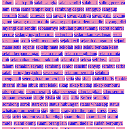
faham
salah pilih
salah sangka
salah sendiri
salah tak
saling percaya
sam
sama
sama tempat kerja
sambung degree
sanggup
sanggup
berubah
Sarah
sarawak
sari
sayang
sayang cikgu
sayang dia
sayang
game
sayang macam dulu
sayang pelajar student sendiri
sayangi diri
sayangi diri sendiri
sebanarnya
sebulan putus tunang
secret admirer
secure
sedang ingin bercinta
sedap hati
sedar akan kesilapan
sedar
kesilapan
sedih
sedih menangis
sejak kecil
sejarah dengan ex
sejauh
mana setia
sejenis
sekelip mata
sekolah
seks
selalu berkata kesat
selalu berpandangan
selalu marah
selalu menghilang
selalu minta
duit
selamatkan cinta jarak jauh
selami diri
selesa
self love
selisih
faham
semakin sayang
sembang
senior
sensitif
senyap
serabut
serba
salah
sering bergaduh
sesak nafas
setahun bercinta
setahun
mengenali
setengah tahun bercinta
setia
sha
shah
shahril hafis
Shakir
shazrul
shifaa
sibuk
sifat lelaki
sikap
sikap biadap
sikap cemburu
sikap dingin
sikap merajuk
sikap sebenar
silap langkah
silap sendiri
simpan perasaan
single
Siska
siti
sms
sofia
Sofree
solat doa
sombong
sorok
start over
status hubungan
status whatsapp
status
whatsapp unmention
stay
Stella
straight to the point
stress
stress
kerja
strict
student syok kat cikgu
suami duda
suami isteri
suami
muda
suami orang
suami orang lain
suami tiada ic
sudah berpunya