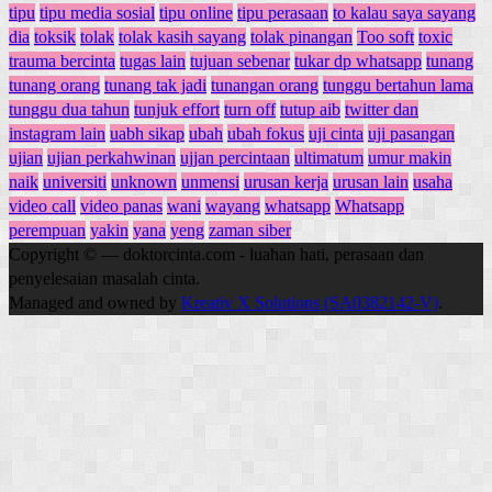
tipu
tipu media sosial
tipu online
tipu perasaan
to kalau saya sayang
dia
toksik
tolak
tolak kasih sayang
tolak pinangan
Too soft
toxic
trauma bercinta
tugas lain
tujuan sebenar
tukar dp whatsapp
tunang
tunang orang
tunang tak jadi
tunangan orang
tunggu bertahun lama
tunggu dua tahun
tunjuk effort
turn off
tutup aib
twitter dan
instagram lain
uabh sikap
ubah
ubah fokus
uji cinta
uji pasangan
ujian
ujian perkahwinan
ujjan percintaan
ultimatum
umur makin
naik
universiti
unknown
unmensi
urusan kerja
urusan lain
usaha
video call
video panas
wani
wayang
whatsapp
Whatsapp
perempuan
yakin
yana
yeng
zaman siber
Copyright © — doktorcinta.com - luahan hati, perasaan dan
penyelesaian masalah cinta.
Managed and owned by
Kreativ X Solutions (SA0382142-V)
.