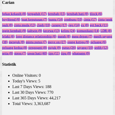
Carian
bekas kekasih
(8)
bergaduh
(17)
berubah
(15)
berubah hati
(9)
block
(6)
boyfriend
(6)
buat keputusan
(7)
buntu
(14)
cemburu
(10)
cinta
(17)
cinta jarak
jauh
(8)
cinta muda
(13)
clash
(10)
curang
(17)
ego
(14)
ex
(8)
get back
(11)
ingin kembali
(9)
kahwin
(9)
kecewa
(13)
keliru
(24)
komunikasi
(14)
LDR
(8)
lelaki
(6)
long distance relationship
(6)
marah
(8)
masa depan
(7)
masih sayang
(38)
merajuk
(9)
minta putus
(7)
move on
(27)
orang ketiga
(9)
peluang
(6)
peluang kedua
(8)
pengganti
(8)
pujuk
(9)
putus
(26)
sayang
(10)
sedih
(12)
setia
(8)
stress
(7)
tawar hati
(40)
tips
(11)
tipu
(8)
whatsapp
(9)
Statistik
Online Visitors:
0
Today's Views:
5
Last 7 Days Views:
188
Last 30 Days Views:
770
Last 365 Days Views:
44,217
Total Views:
3,363,687