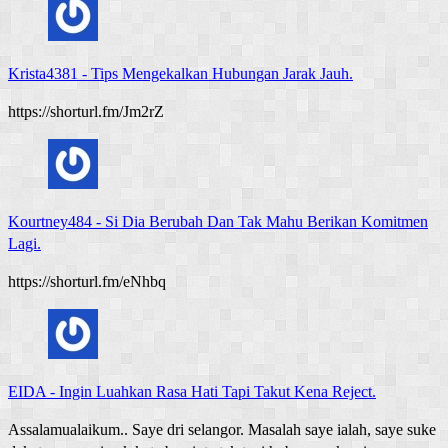
Krista4381
-
Tips Mengekalkan Hubungan Jarak Jauh.
https://shorturl.fm/Jm2rZ
Kourtney484
-
Si Dia Berubah Dan Tak Mahu Berikan Komitmen
Lagi.
https://shorturl.fm/eNhbq
EIDA
-
Ingin Luahkan Rasa Hati Tapi Takut Kena Reject.
Assalamualaikum.. Saye dri selangor. Masalah saye ialah, saye suke