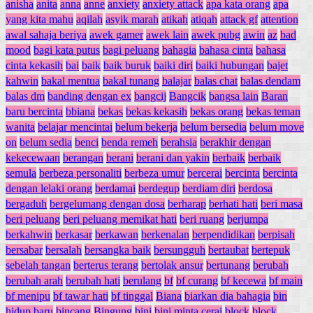
anisha
anita
anna
anne
anxiety
anxiety attack
apa kata orang
apa
yang kita mahu
aqilah
asyik marah
atikah
atiqah
attack gf
attention
awal sahaja beriya
awek gamer
awek lain
awek pubg
awin
az
bad
mood
bagi kata putus
bagi peluang
bahagia
bahasa cinta
bahasa
cinta kekasih
bai
baik
baik buruk
baiki diri
baiki hubungan
bajet
kahwin
bakal mentua
bakal tunang
balajar
balas chat
balas dendam
balas dm
banding dengan ex
bangcij
Bangcik
bangsa lain
Baran
baru bercinta
bbiana
bekas
bekas kekasih
bekas orang
bekas teman
wanita
belajar mencintai
belum bekerja
belum bersedia
belum move
on
belum sedia
benci
benda remeh
berahsia
berakhir dengan
kekecewaan
berangan
berani
berani dan yakin
berbaik
berbaik
semula
berbeza personaliti
berbeza umur
bercerai
bercinta
bercinta
dengan lelaki orang
berdamai
berdegup
berdiam diri
berdosa
bergaduh
bergelumang dengan dosa
berharap
berhati hati
beri masa
beri peluang
beri peluang memikat hati
beri ruang
berjumpa
berkahwin
berkasar
berkawan
berkenalan
berpendidikan
berpisah
bersabar
bersalah
bersangka baik
bersungguh
bertaubat
bertepuk
sebelah tangan
berterus terang
bertolak ansur
bertunang
berubah
berubah arah
berubah hati
berulang
bf
bf curang
bf kecewa
bf main
bf menipu
bf tawar hati
bf tinggal
Biana
biarkan dia bahagia
bin
hidup baru
bincang
Bingung
bini
bini minta cerai
block
block