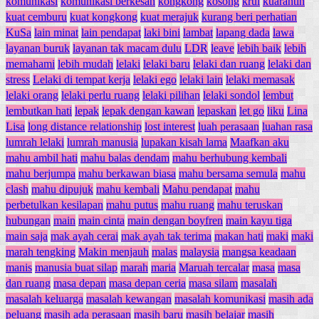
komunikasi
komunikasi berkesan
kongkong
kosong
krul
kuarantin
kuat cemburu
kuat kongkong
kuat merajuk
kurang beri perhatian
KuSa
lain minat
lain pendapat
laki bini
lambat
lapang dada
lawa
layanan buruk
layanan tak macam dulu
LDR
leave
lebih baik
lebih
memahami
lebih mudah
lelaki
lelaki baru
lelaki dan ruang
lelaki dan
stress
Lelaki di tempat kerja
lelaki ego
lelaki lain
lelaki memasak
lelaki orang
lelaki perlu ruang
lelaki pilihan
lelaki sondol
lembut
lembutkan hati
lepak
lepak dengan kawan
lepaskan
let go
liku
Lina
Lisa
long distance relationship
lost interest
luah perasaan
luahan rasa
lumrah lelaki
lumrah manusia
lupakan kisah lama
Maafkan aku
mahu ambil hati
mahu balas dendam
mahu berhubung kembali
mahu berjumpa
mahu berkawan biasa
mahu bersama semula
mahu
clash
mahu dipujuk
mahu kembali
Mahu pendapat
mahu
perbetulkan kesilapan
mahu putus
mahu ruang
mahu teruskan
hubungan
main
main cinta
main dengan boyfren
main kayu tiga
main saja
mak ayah cerai
mak ayah tak terima
makan hati
maki
maki
marah tengking
Makin menjauh
malas
malaysia
mangsa keadaan
manis
manusia buat silap
marah
maria
Maruah tercalar
masa
masa
dan ruang
masa depan
masa depan ceria
masa silam
masalah
masalah keluarga
masalah kewangan
masalah komunikasi
masih ada
peluang
masih ada perasaan
masih baru
masih belajar
masih