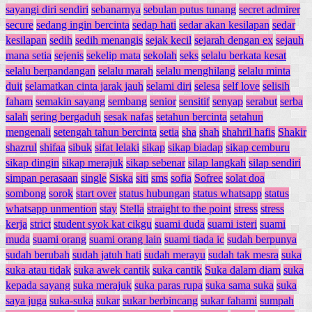
sayangi diri sendiri
sebanarnya
sebulan putus tunang
secret admirer
secure
sedang ingin bercinta
sedap hati
sedar akan kesilapan
sedar
kesilapan
sedih
sedih menangis
sejak kecil
sejarah dengan ex
sejauh
mana setia
sejenis
sekelip mata
sekolah
seks
selalu berkata kesat
selalu berpandangan
selalu marah
selalu menghilang
selalu minta
duit
selamatkan cinta jarak jauh
selami diri
selesa
self love
selisih
faham
semakin sayang
sembang
senior
sensitif
senyap
serabut
serba
salah
sering bergaduh
sesak nafas
setahun bercinta
setahun
mengenali
setengah tahun bercinta
setia
sha
shah
shahril hafis
Shakir
shazrul
shifaa
sibuk
sifat lelaki
sikap
sikap biadap
sikap cemburu
sikap dingin
sikap merajuk
sikap sebenar
silap langkah
silap sendiri
simpan perasaan
single
Siska
siti
sms
sofia
Sofree
solat doa
sombong
sorok
start over
status hubungan
status whatsapp
status
whatsapp unmention
stay
Stella
straight to the point
stress
stress
kerja
strict
student syok kat cikgu
suami duda
suami isteri
suami
muda
suami orang
suami orang lain
suami tiada ic
sudah berpunya
sudah berubah
sudah jatuh hati
sudah merayu
sudah tak mesra
suka
suka atau tidak
suka awek cantik
suka cantik
Suka dalam diam
suka
kepada sayang
suka merajuk
suka paras rupa
suka sama suka
suka
saya juga
suka-suka
sukar
sukar berbincang
sukar fahami
sumpah