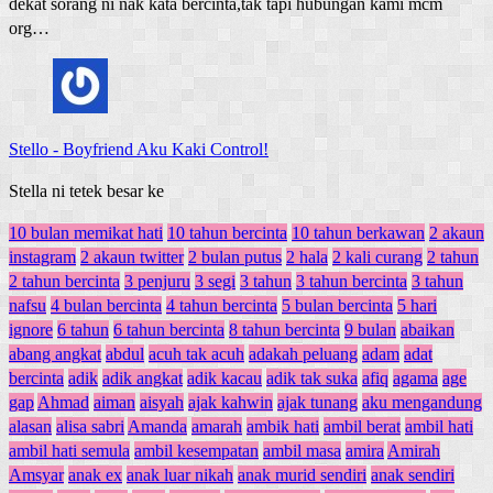
dekat sorang ni nak kata bercinta,tak tapi hubungan kami mcm
org…
Stello
-
Boyfriend Aku Kaki Control!
Stella ni tetek besar ke
10 bulan memikat hati
10 tahun bercinta
10 tahun berkawan
2 akaun
instagram
2 akaun twitter
2 bulan putus
2 hala
2 kali curang
2 tahun
2 tahun bercinta
3 penjuru
3 segi
3 tahun
3 tahun bercinta
3 tahun
nafsu
4 bulan bercinta
4 tahun bercinta
5 bulan bercinta
5 hari
ignore
6 tahun
6 tahun bercinta
8 tahun bercinta
9 bulan
abaikan
abang angkat
abdul
acuh tak acuh
adakah peluang
adam
adat
bercinta
adik
adik angkat
adik kacau
adik tak suka
afiq
agama
age
gap
Ahmad
aiman
aisyah
ajak kahwin
ajak tunang
aku mengandung
alasan
alisa sabri
Amanda
amarah
ambik hati
ambil berat
ambil hati
ambil hati semula
ambil kesempatan
ambil masa
amira
Amirah
Amsyar
anak ex
anak luar nikah
anak murid sendiri
anak sendiri