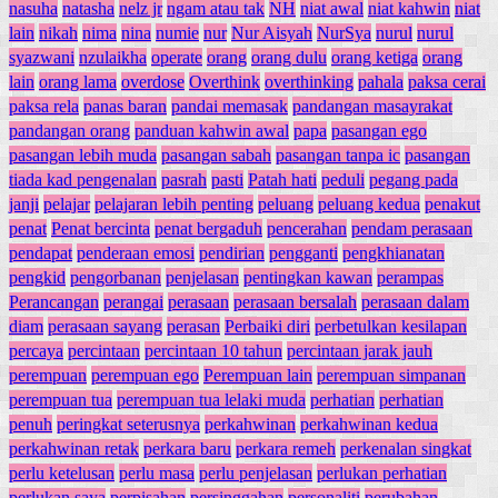
nasuha
natasha
nelz jr
ngam atau tak
NH
niat awal
niat kahwin
niat
lain
nikah
nima
nina
numie
nur
Nur Aisyah
NurSya
nurul
nurul
syazwani
nzulaikha
operate
orang
orang dulu
orang ketiga
orang
lain
orang lama
overdose
Overthink
overthinking
pahala
paksa cerai
paksa rela
panas baran
pandai memasak
pandangan masayrakat
pandangan orang
panduan kahwin awal
papa
pasangan ego
pasangan lebih muda
pasangan sabah
pasangan tanpa ic
pasangan
tiada kad pengenalan
pasrah
pasti
Patah hati
peduli
pegang pada
janji
pelajar
pelajaran lebih penting
peluang
peluang kedua
penakut
penat
Penat bercinta
penat bergaduh
pencerahan
pendam perasaan
pendapat
penderaan emosi
pendirian
pengganti
pengkhianatan
pengkid
pengorbanan
penjelasan
pentingkan kawan
perampas
Perancangan
perangai
perasaan
perasaan bersalah
perasaan dalam
diam
perasaan sayang
perasan
Perbaiki diri
perbetulkan kesilapan
percaya
percintaan
percintaan 10 tahun
percintaan jarak jauh
perempuan
perempuan ego
Perempuan lain
perempuan simpanan
perempuan tua
perempuan tua lelaki muda
perhatian
perhatian
penuh
peringkat seterusnya
perkahwinan
perkahwinan kedua
perkahwinan retak
perkara baru
perkara remeh
perkenalan singkat
perlu ketelusan
perlu masa
perlu penjelasan
perlukan perhatian
perlukan saya
perpisahan
persinggahan
personaliti
perubahan