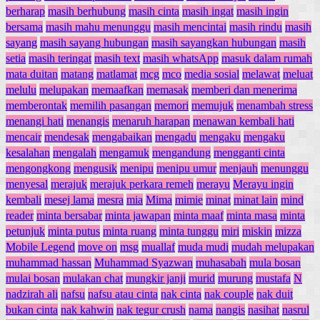
berharap
masih berhubung
masih cinta
masih ingat
masih ingin
bersama
masih mahu menunggu
masih mencintai
masih rindu
masih
sayang
masih sayang hubungan
masih sayangkan hubungan
masih
setia
masih teringat
masih text
masih whatsApp
masuk dalam rumah
mata duitan
matang
matlamat
mcg
mco
media sosial
melawat
meluat
melulu
melupakan
memaafkan
memasak
memberi dan menerima
memberontak
memilih pasangan
memori
memujuk
menambah stress
menangi hati
menangis
menaruh harapan
menawan kembali hati
mencair
mendesak
mengabaikan
mengadu
mengaku
mengaku
kesalahan
mengalah
mengamuk
mengandung
mengganti cinta
mengongkong
mengusik
menipu
menipu umur
menjauh
menunggu
menyesal
merajuk
merajuk perkara remeh
merayu
Merayu ingin
kembali
mesej lama
mesra
mia
Mima
mimie
minat
minat lain
mind
reader
minta bersabar
minta jawapan
minta maaf
minta masa
minta
petunjuk
minta putus
minta ruang
minta tunggu
miri
miskin
mizza
Mobile Legend
move on
msg
muallaf
muda mudi
mudah melupakan
muhammad hassan
Muhammad Syazwan
muhasabah
mula bosan
mulai bosan
mulakan chat
mungkir janji
murid
murung
mustafa
N
nadzirah ali
nafsu
nafsu atau cinta
nak cinta
nak couple
nak duit
bukan cinta
nak kahwin
nak tegur crush
nama
nangis
nasihat
nasrul