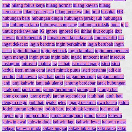
arah
hilang fokus kerja
hilang hormat
hilang kawan
hilang
kemesraan
hilang pekerjaan
hilang percaya
hint
hobi
hospital
HR
hubungan baru
hubungan dingin
hubungan jarak jauh
hubungan
lain
hubungan lama
hubungan songsang
hubungan toksik
huda
ic
ic
untuk perkahwinan
IG
ignore
ignored
ika
ikhlas
ikut couple
ikut
kawan
ikut kehendak
Il
impak cerai kepada anak
improve diri
ina
ingat dekat ex
ingin bercinta
ingin berkahwin
ingin berubah
ingin
clash
ingin difahami
ingin get back
ingin kembali
ingin memperisteri
ingin menguji
ingin putus
ingin tahu
ingrid
innocent
insaf
insecure
instagram
introvert
iqahisa
ira
isi hati
isi masa lapang
isteri
isteri
kedua
isteri minta cerai
isteri mintak putus
isteri pertama
jadi diri
sendiri
Jadi kawan
jaga hati
janda
jangan berharap
jangan contact
janji
janji kahwin
janji tak ulangi
jantung berdebar
jarak hubungan
jarak jauh
jarak umur
jarang berhubung
jarang call
jarang chat
jarang contact
jarang reply
jarang sependapat
jatuh hati
jatuh hati
dengan cikgu
jauh hati
jejaka
jeles
jinjang pelamin
jiwa kacau
jodoh
Jodoh aturan keluarga
jodoh baru
jodoh tak kemana
jual mahal
juejue
jujur
jumpa di luar
jumpa orang baru
junior
kacau
kahwin
kahwin awal
kahwin duda
kahwin lagi
kahwin lewat
kahwin masa
belajar
kahwin muda
kakak angkat
kakak tak suka
kaki saiko
kaku