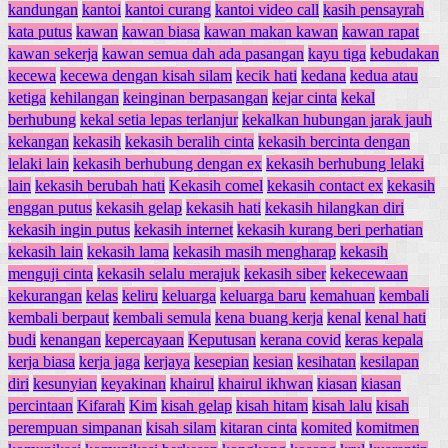
kandungan
kantoi
kantoi curang
kantoi video call
kasih pensayrah
kata putus
kawan
kawan biasa
kawan makan kawan
kawan rapat
kawan sekerja
kawan semua dah ada pasangan
kayu tiga
kebudakan
kecewa
kecewa dengan kisah silam
kecik hati
kedana
kedua atau
ketiga
kehilangan
keinginan berpasangan
kejar cinta
kekal
berhubung
kekal setia lepas terlanjur
kekalkan hubungan jarak jauh
kekangan
kekasih
kekasih beralih cinta
kekasih bercinta dengan
lelaki lain
kekasih berhubung dengan ex
kekasih berhubung lelaki
lain
kekasih berubah hati
Kekasih comel
kekasih contact ex
kekasih
enggan putus
kekasih gelap
kekasih hati
kekasih hilangkan diri
kekasih ingin putus
kekasih internet
kekasih kurang beri perhatian
kekasih lain
kekasih lama
kekasih masih mengharap
kekasih
menguji cinta
kekasih selalu merajuk
kekasih siber
kekecewaan
kekurangan
kelas
keliru
keluarga
keluarga baru
kemahuan
kembali
kembali berpaut
kembali semula
kena buang kerja
kenal
kenal hati
budi
kenangan
kepercayaan
Keputusan
kerana covid
keras kepala
kerja biasa
kerja jaga
kerjaya
kesepian
kesian
kesihatan
kesilapan
diri
kesunyian
keyakinan
khairul
khairul ikhwan
kiasan
kiasan
percintaan
Kifarah
Kim
kisah gelap
kisah hitam
kisah lalu
kisah
perempuan simpanan
kisah silam
kitaran cinta
komited
komitmen