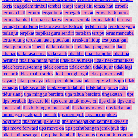
kerja
tenggelam timbul
terabai
terapi
terapi diri
terasa hati
terbaik
terbuka hati
terburu
tergantung
terhegeh
terikat
terima baik buruk
terima hakikat
terima seadanya
terima semula
terima takdir
teringat
teringat cinta lama
terlalu awal berkahwin
terlalu cinta
terlalu sayang
terlanjur
terpikat
terpikat guru sendiri
tertekan
tertipu
terus mencuba
terus terang
teruskan atau putuskan
teruskan hidup
test pasangan
tetap pendirian
Thena
tiada hala tuju
tiada kad pengenalan
tiada
khabar
tiada rasa cinta
tiada salah
tiba tiba
tiba tiba putus
tiba-tiba
berubah
tiba-tiba minta putus
tidak balas mesej
tidak berkomunikasi
tidak berterus-terang
tidak contact
tidak endah
tidak jujur
tidak lagi
menarik
tidak mahu serius
tidak menghargai
tidak pamer kasih
sayang
tidak percaya
tidak pernah bersua
tidak reply whatsapp
tidak
sebagus
tidak secantik
tidak seperti dahulu
tidak tahu punca
tidur
tidur siang
tiga minggu bercinta
tiga tahun bercinta
tingakatan 4
tips
tips berubah
tips cara ldr
tips cara untuk move on
tips cinta
tips cinta
jarak jauh
tips hubungan jarak jauh
tips kahwin awal
tips kekalkan
hubungan jarak jauh
tips ldr
tips memujuk
tips memujuk ex
boyfriend
tips memujuk lelaki
tips mendapatkan kembali kekasih
tips move forward
tips move on
tips perhubungan jarak jauh
tips
pikat hati pasangan
tips pikat kembali
tips putus
tips untuk move on