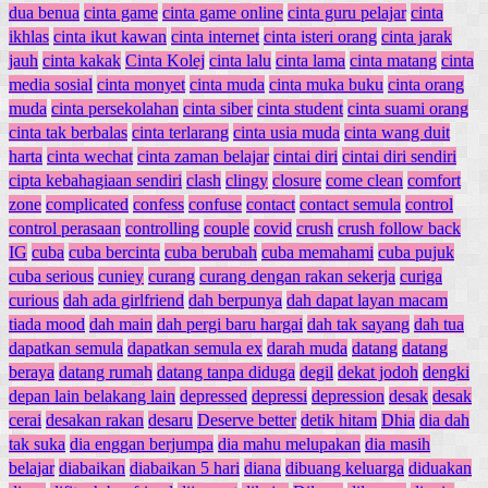
dua benua
cinta game
cinta game online
cinta guru pelajar
cinta
ikhlas
cinta ikut kawan
cinta internet
cinta isteri orang
cinta jarak
jauh
cinta kakak
Cinta Kolej
cinta lalu
cinta lama
cinta matang
cinta
media sosial
cinta monyet
cinta muda
cinta muka buku
cinta orang
muda
cinta persekolahan
cinta siber
cinta student
cinta suami orang
cinta tak berbalas
cinta terlarang
cinta usia muda
cinta wang duit
harta
cinta wechat
cinta zaman belajar
cintai diri
cintai diri sendiri
cipta kebahagiaan sendiri
clash
clingy
closure
come clean
comfort
zone
complicated
confess
confuse
contact
contact semula
control
control perasaan
controlling
couple
covid
crush
crush follow back
IG
cuba
cuba bercinta
cuba berubah
cuba memahami
cuba pujuk
cuba serious
cuniey
curang
curang dengan rakan sekerja
curiga
curious
dah ada girlfriend
dah berpunya
dah dapat layan macam
tiada mood
dah main
dah pergi baru hargai
dah tak sayang
dah tua
dapatkan semula
dapatkan semula ex
darah muda
datang
datang
beraya
datang rumah
datang tanpa diduga
degil
dekat jodoh
dengki
depan lain belakang lain
depressed
depressi
depression
desak
desak
cerai
desakan rakan
desaru
Deserve better
detik hitam
Dhia
dia dah
tak suka
dia enggan berjumpa
dia mahu melupakan
dia masih
belajar
diabaikan
diabaikan 5 hari
diana
dibuang keluarga
diduakan