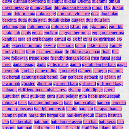
dieya
difitnah boyfriend
dijemput
dikejar
Dilema
dilemma
dingin
direct message
ditinggalkan
ditinggalkan kekasih
ditipu
Diy
doktor
bantu
doktor cinta
doktor gigi
domestic violence
dosa
dua bulan
bercinta
duda
duda gatal
duduk dekat
dugaan
duit
dulu lain
sekarang lain
dulu merayu
dulu suka
Effort
ego
ego tinggi
ego. ldr
jarak jauh
egois
emosi
encik m
enggan berjumpa
enggan menerima
kembali
eraa
eri
erti bahagia
esmail
ex
ex bf
ex gf
ex girlfriend
ex-
wife
expectation duda
exwife
facebook
faham
faktor masa
Family
family benci
farah
fasa percintaan
fie
fikir masa depan
fiqah
first
love
follow ig
friend zone
friendly dengan lelaki
frust
futsal
gadai
masa
gadai tenaga
gadis
gadis manis
gaduh
gaduh dan berbaik
gagal
memujuk
gambar
game online
gamer girl
Gamers
ganggu
gantung
tak bertali
gantung tidak bertali
Gar
get back
getback
gf
gf lain
gf
tawar hati
ghosted
ghosting
girfriend baru
girlfriend
girlfriend bagi
peluang
girlfriend menambah stress
give up
gold digger
gugur
gugurkan
guilt
guilt-trip
guru
guru pelajar
gym
habis madu sepah
dibuang
hack
hala tuju hubungan
halal
hamba allah
hambar
hampeh
hampir putus asa
handphone rosak
hanim
harapan
harapan hancur
harapan palsu
harga diri
hargai diri
hari-hari gaduh
Harith
hasutan
hati
hati berubah
hati budi
hati dan perasaan
hati hati
hati keras
hati
kosong
hati mati
hati terbuka
Hati Tersakiti
Hati Tisu
hilang
hilang