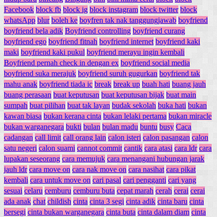
Facebook
block fb
block ig
block instagram
block twitter
block
whatsApp
blur
boleh ke
boyfren tak nak tanggungjawab
boyfriend
boyfriend bela adik
Boyfriend controlling
boyfriend curang
boyfriend ego
boyfriend fitnah
boyfriend internet
boyfriend kaki
maki
boyfriend kaki pukul
boyfriend merayu ingin kembali
Boyfriend pernah check in dengan ex
boyfriend social media
boyfriend suka merajuk
boyfriend suruh gugurkan
boyfriend tak
mahu anak
boyfriend tiada ic
break
break up
buah hati
buang jauh
buang perasaan
buat keputusan
buat keputusan bijak
buat main
sumpah
buat pilihan
buat tak layan
budak sekolah
buka hati
bukan
kawan biasa
bukan kerana cinta
bukan lelaki pertama
bukan miracle
bukan warganegara
bukti
bulan
bulan madu
buntu
busy
Caca
cadangan
call limit
call orang lain
calon isteri
calon pasangan
calon
satu negeri
calon suami
cannot commit
cantik
cara atasi
cara ldr
cara
lupakan seseorang
cara memujuk
cara menangani hubungan jarak
jauh ldr
cara move on
cara nak move on
cara nasihat
cara pikat
kembali
cara untuk move on
cari pasal
cari pengganti
cari yang
sesuai
celaru
cemburu
cemburu buta
cepat marah
cerah
cerai
cerai
ada anak
chat
childish
cinta
cinta 3 segi
cinta adik
cinta baru
cinta
bersegi
cinta bukan warganegara
cinta buta
cinta dalam diam
cinta