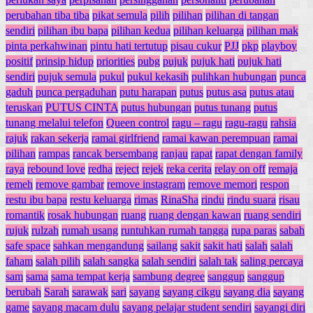
perubahan tiba tiba
pikat semula
pilih
pilihan
pilihan di tangan
sendiri
pilihan ibu bapa
pilihan kedua
pilihan keluarga
pilihan mak
pinta perkahwinan
pintu hati tertutup
pisau cukur
PJJ
pkp
playboy
positif
prinsip hidup
priorities
pubg
pujuk
pujuk hati
pujuk hati
sendiri
pujuk semula
pukul
pukul kekasih
pulihkan hubungan
punca
gaduh
punca pergaduhan
putu harapan
putus
putus asa
putus atau
teruskan
PUTUS CINTA
putus hubungan
putus tunang
putus
tunang melalui telefon
Queen control
ragu – ragu
ragu-ragu
rahsia
rajuk
rakan sekerja
ramai girlfriend
ramai kawan perempuan
ramai
pilihan
rampas
rancak bersembang
ranjau
rapat
rapat dengan family
raya
rebound love
redha
reject
rejek
reka cerita
relay on off
remaja
remeh
remove gambar
remove instagram
remove memori
respon
restu ibu bapa
restu keluarga
rimas
RinaSha
rindu
rindu suara
risau
romantik
rosak hubungan
ruang
ruang dengan kawan
ruang sendiri
rujuk
rulzah
rumah usang
runtuhkan rumah tangga
rupa paras
sabah
safe space
sahkan mengandung
sailang
sakit
sakit hati
salah
salah
faham
salah pilih
salah sangka
salah sendiri
salah tak
saling percaya
sam
sama
sama tempat kerja
sambung degree
sanggup
sanggup
berubah
Sarah
sarawak
sari
sayang
sayang cikgu
sayang dia
sayang
game
sayang macam dulu
sayang pelajar student sendiri
sayangi diri