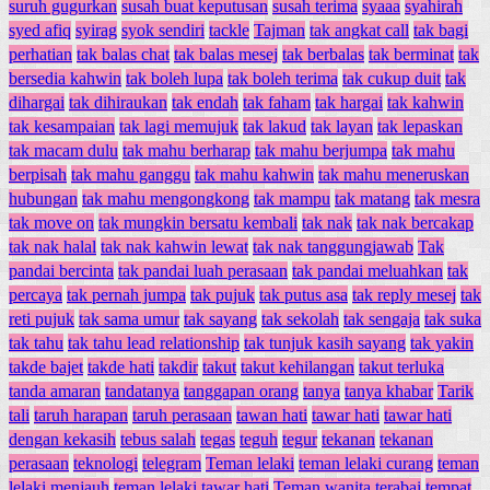
suruh gugurkan
susah buat keputusan
susah terima
syaaa
syahirah
syed afiq
syirag
syok sendiri
tackle
Tajman
tak angkat call
tak bagi
perhatian
tak balas chat
tak balas mesej
tak berbalas
tak berminat
tak
bersedia kahwin
tak boleh lupa
tak boleh terima
tak cukup duit
tak
dihargai
tak dihiraukan
tak endah
tak faham
tak hargai
tak kahwin
tak kesampaian
tak lagi memujuk
tak lakud
tak layan
tak lepaskan
tak macam dulu
tak mahu berharap
tak mahu berjumpa
tak mahu
berpisah
tak mahu ganggu
tak mahu kahwin
tak mahu meneruskan
hubungan
tak mahu mengongkong
tak mampu
tak matang
tak mesra
tak move on
tak mungkin bersatu kembali
tak nak
tak nak bercakap
tak nak halal
tak nak kahwin lewat
tak nak tanggungjawab
Tak
pandai bercinta
tak pandai luah perasaan
tak pandai meluahkan
tak
percaya
tak pernah jumpa
tak pujuk
tak putus asa
tak reply mesej
tak
reti pujuk
tak sama umur
tak sayang
tak sekolah
tak sengaja
tak suka
tak tahu
tak tahu lead relationship
tak tunjuk kasih sayang
tak yakin
takde bajet
takde hati
takdir
takut
takut kehilangan
takut terluka
tanda amaran
tandatanya
tanggapan orang
tanya
tanya khabar
Tarik
tali
taruh harapan
taruh perasaan
tawan hati
tawar hati
tawar hati
dengan kekasih
tebus salah
tegas
teguh
tegur
tekanan
tekanan
perasaan
teknologi
telegram
Teman lelaki
teman lelaki curang
teman
lelaki menjauh
teman lelaki tawar hati
Teman wanita terabai
tempat