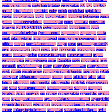
pinta perkahwinan
pintu hati tertutup
pisau cukur
PJJ
pkp
playboy
positif
prinsip hidup
priorities
pubg
pujuk
pujuk hati
pujuk hati
sendiri
pujuk semula
pukul
pukul kekasih
pulihkan hubungan
punca
gaduh
punca pergaduhan
putu harapan
putus
putus asa
putus atau
teruskan
PUTUS CINTA
putus hubungan
putus tunang
putus
tunang melalui telefon
Queen control
ragu – ragu
ragu-ragu
rahsia
rajuk
rakan sekerja
ramai girlfriend
ramai kawan perempuan
ramai
pilihan
rampas
rancak bersembang
ranjau
rapat
rapat dengan family
raya
rebound love
redha
reject
rejek
reka cerita
relay on off
remaja
remeh
remove gambar
remove instagram
remove memori
respon
restu ibu bapa
restu keluarga
rimas
RinaSha
rindu
rindu suara
risau
romantik
rosak hubungan
ruang
ruang dengan kawan
ruang sendiri
rujuk
rulzah
rumah usang
runtuhkan rumah tangga
rupa paras
sabah
safe space
sahkan mengandung
sailang
sakit
sakit hati
salah
salah
faham
salah pilih
salah sangka
salah sendiri
salah tak
saling percaya
sam
sama
sama tempat kerja
sambung degree
sanggup
sanggup
berubah
Sarah
sarawak
sari
sayang
sayang cikgu
sayang dia
sayang
game
sayang macam dulu
sayang pelajar student sendiri
sayangi diri
sayangi diri sendiri
sebanarnya
sebulan putus tunang
secret admirer
secure
sedang ingin bercinta
sedap hati
sedar akan kesilapan
sedar