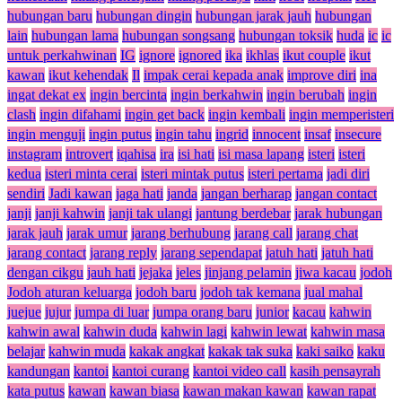
hubungan baru
hubungan dingin
hubungan jarak jauh
hubungan
lain
hubungan lama
hubungan songsang
hubungan toksik
huda
ic
ic
untuk perkahwinan
IG
ignore
ignored
ika
ikhlas
ikut couple
ikut
kawan
ikut kehendak
Il
impak cerai kepada anak
improve diri
ina
ingat dekat ex
ingin bercinta
ingin berkahwin
ingin berubah
ingin
clash
ingin difahami
ingin get back
ingin kembali
ingin memperisteri
ingin menguji
ingin putus
ingin tahu
ingrid
innocent
insaf
insecure
instagram
introvert
iqahisa
ira
isi hati
isi masa lapang
isteri
isteri
kedua
isteri minta cerai
isteri mintak putus
isteri pertama
jadi diri
sendiri
Jadi kawan
jaga hati
janda
jangan berharap
jangan contact
janji
janji kahwin
janji tak ulangi
jantung berdebar
jarak hubungan
jarak jauh
jarak umur
jarang berhubung
jarang call
jarang chat
jarang contact
jarang reply
jarang sependapat
jatuh hati
jatuh hati
dengan cikgu
jauh hati
jejaka
jeles
jinjang pelamin
jiwa kacau
jodoh
Jodoh aturan keluarga
jodoh baru
jodoh tak kemana
jual mahal
juejue
jujur
jumpa di luar
jumpa orang baru
junior
kacau
kahwin
kahwin awal
kahwin duda
kahwin lagi
kahwin lewat
kahwin masa
belajar
kahwin muda
kakak angkat
kakak tak suka
kaki saiko
kaku
kandungan
kantoi
kantoi curang
kantoi video call
kasih pensayrah
kata putus
kawan
kawan biasa
kawan makan kawan
kawan rapat