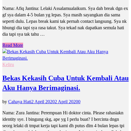
Nama: Afiq Jantina: Lelaki Assalamualaikum. Sya dah break dgn ex
gf sya dalam 4-5 bulan yg lepas. Sya masih sayangkan dia sama
seperti dulu. Lepas break kami tak pernah contact langsung. Sya nk
hbungi dia tapi sya rasa takut. Sya tekad nak dapatkan semula hati
dia tapi sya tak tahu …
Read More
Keliru
Bekas Kekasih Cuba Untuk Kembali Atau
Aku Hanya Berimaginasi.
by
Cahaya Hati
2 April 2020
2 April 2020
0
Nama: Zura Jantina: Perempuan Hi doktor cinta. Please rahasiakn
identity sye. I bingung skg, ape yg I perlu buat? I bercinta dngn
seorg lelaki di tmpat kerja tapi kami dh putus dlm 4 bulan lepas tpi