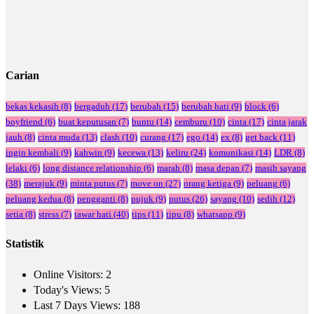
Carian
bekas kekasih
(8)
bergaduh
(17)
berubah
(15)
berubah hati
(9)
block
(6)
boyfriend
(6)
buat keputusan
(7)
buntu
(14)
cemburu
(10)
cinta
(17)
cinta jarak
jauh
(8)
cinta muda
(13)
clash
(10)
curang
(17)
ego
(14)
ex
(8)
get back
(11)
ingin kembali
(9)
kahwin
(9)
kecewa
(13)
keliru
(24)
komunikasi
(14)
LDR
(8)
lelaki
(6)
long distance relationship
(6)
marah
(8)
masa depan
(7)
masih sayang
(38)
merajuk
(9)
minta putus
(7)
move on
(27)
orang ketiga
(9)
peluang
(6)
peluang kedua
(8)
pengganti
(8)
pujuk
(9)
putus
(26)
sayang
(10)
sedih
(12)
setia
(8)
stress
(7)
tawar hati
(40)
tips
(11)
tipu
(8)
whatsapp
(9)
Statistik
Online Visitors:
2
Today's Views:
5
Last 7 Days Views:
188