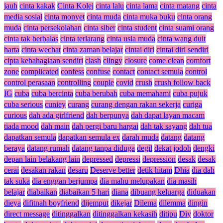
jauh
cinta kakak
Cinta Kolej
cinta lalu
cinta lama
cinta matang
cinta
media sosial
cinta monyet
cinta muda
cinta muka buku
cinta orang
muda
cinta persekolahan
cinta siber
cinta student
cinta suami orang
cinta tak berbalas
cinta terlarang
cinta usia muda
cinta wang duit
harta
cinta wechat
cinta zaman belajar
cintai diri
cintai diri sendiri
cipta kebahagiaan sendiri
clash
clingy
closure
come clean
comfort
zone
complicated
confess
confuse
contact
contact semula
control
control perasaan
controlling
couple
covid
crush
crush follow back
IG
cuba
cuba bercinta
cuba berubah
cuba memahami
cuba pujuk
cuba serious
cuniey
curang
curang dengan rakan sekerja
curiga
curious
dah ada girlfriend
dah berpunya
dah dapat layan macam
tiada mood
dah main
dah pergi baru hargai
dah tak sayang
dah tua
dapatkan semula
dapatkan semula ex
darah muda
datang
datang
beraya
datang rumah
datang tanpa diduga
degil
dekat jodoh
dengki
depan lain belakang lain
depressed
depressi
depression
desak
desak
cerai
desakan rakan
desaru
Deserve better
detik hitam
Dhia
dia dah
tak suka
dia enggan berjumpa
dia mahu melupakan
dia masih
belajar
diabaikan
diabaikan 5 hari
diana
dibuang keluarga
diduakan
dieya
difitnah boyfriend
dijemput
dikejar
Dilema
dilemma
dingin
direct message
ditinggalkan
ditinggalkan kekasih
ditipu
Diy
doktor