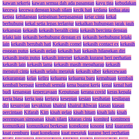
kawan sekerja
kawan semua dah ada pasangan
kayu tiga
kebudakan
kecewa
kecewa dengan kisah silam
kecik hati
kedana
kedua atau
ketiga
kehilangan
keinginan berpasangan
kejar cinta
kekal
berhubung
kekal setia lepas terlanjur
kekalkan hubungan jarak jauh
kekangan
kekasih
kekasih beralih cinta
kekasih bercinta dengan
lelaki lain
kekasih berhubung dengan ex
kekasih berhubung lelaki
lain
kekasih berubah hati
Kekasih comel
kekasih contact ex
kekasih
enggan putus
kekasih gelap
kekasih hati
kekasih hilangkan diri
kekasih ingin putus
kekasih internet
kekasih kurang beri perhatian
kekasih lain
kekasih lama
kekasih masih mengharap
kekasih
menguji cinta
kekasih selalu merajuk
kekasih siber
kekecewaan
kekurangan
kelas
keliru
keluarga
keluarga baru
kemahuan
kembali
kembali berpaut
kembali semula
kena buang kerja
kenal
kenal hati
budi
kenangan
kepercayaan
Keputusan
kerana covid
keras kepala
kerja biasa
kerja jaga
kerjaya
kesepian
kesian
kesihatan
kesilapan
diri
kesunyian
keyakinan
khairul
khairul ikhwan
kiasan
kiasan
percintaan
Kifarah
Kim
kisah gelap
kisah hitam
kisah lalu
kisah
perempuan simpanan
kisah silam
kitaran cinta
komited
komitmen
komunikasi
komunikasi berkesan
kongkong
kosong
krul
kuarantin
kuat cemburu
kuat kongkong
kuat merajuk
kurang beri perhatian