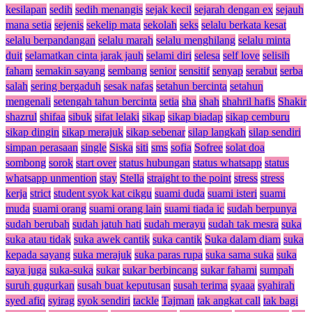
kesilapan
sedih
sedih menangis
sejak kecil
sejarah dengan ex
sejauh
mana setia
sejenis
sekelip mata
sekolah
seks
selalu berkata kesat
selalu berpandangan
selalu marah
selalu menghilang
selalu minta
duit
selamatkan cinta jarak jauh
selami diri
selesa
self love
selisih
faham
semakin sayang
sembang
senior
sensitif
senyap
serabut
serba
salah
sering bergaduh
sesak nafas
setahun bercinta
setahun
mengenali
setengah tahun bercinta
setia
sha
shah
shahril hafis
Shakir
shazrul
shifaa
sibuk
sifat lelaki
sikap
sikap biadap
sikap cemburu
sikap dingin
sikap merajuk
sikap sebenar
silap langkah
silap sendiri
simpan perasaan
single
Siska
siti
sms
sofia
Sofree
solat doa
sombong
sorok
start over
status hubungan
status whatsapp
status
whatsapp unmention
stay
Stella
straight to the point
stress
stress
kerja
strict
student syok kat cikgu
suami duda
suami isteri
suami
muda
suami orang
suami orang lain
suami tiada ic
sudah berpunya
sudah berubah
sudah jatuh hati
sudah merayu
sudah tak mesra
suka
suka atau tidak
suka awek cantik
suka cantik
Suka dalam diam
suka
kepada sayang
suka merajuk
suka paras rupa
suka sama suka
suka
saya juga
suka-suka
sukar
sukar berbincang
sukar fahami
sumpah
suruh gugurkan
susah buat keputusan
susah terima
syaaa
syahirah
syed afiq
syirag
syok sendiri
tackle
Tajman
tak angkat call
tak bagi