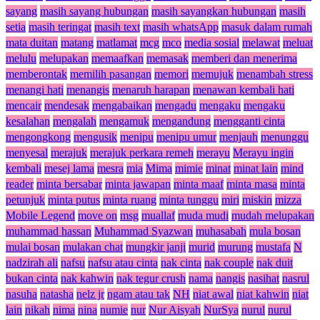
sayang
masih sayang hubungan
masih sayangkan hubungan
masih
setia
masih teringat
masih text
masih whatsApp
masuk dalam rumah
mata duitan
matang
matlamat
mcg
mco
media sosial
melawat
meluat
melulu
melupakan
memaafkan
memasak
memberi dan menerima
memberontak
memilih pasangan
memori
memujuk
menambah stress
menangi hati
menangis
menaruh harapan
menawan kembali hati
mencair
mendesak
mengabaikan
mengadu
mengaku
mengaku
kesalahan
mengalah
mengamuk
mengandung
mengganti cinta
mengongkong
mengusik
menipu
menipu umur
menjauh
menunggu
menyesal
merajuk
merajuk perkara remeh
merayu
Merayu ingin
kembali
mesej lama
mesra
mia
Mima
mimie
minat
minat lain
mind
reader
minta bersabar
minta jawapan
minta maaf
minta masa
minta
petunjuk
minta putus
minta ruang
minta tunggu
miri
miskin
mizza
Mobile Legend
move on
msg
muallaf
muda mudi
mudah melupakan
muhammad hassan
Muhammad Syazwan
muhasabah
mula bosan
mulai bosan
mulakan chat
mungkir janji
murid
murung
mustafa
N
nadzirah ali
nafsu
nafsu atau cinta
nak cinta
nak couple
nak duit
bukan cinta
nak kahwin
nak tegur crush
nama
nangis
nasihat
nasrul
nasuha
natasha
nelz jr
ngam atau tak
NH
niat awal
niat kahwin
niat
lain
nikah
nima
nina
numie
nur
Nur Aisyah
NurSya
nurul
nurul