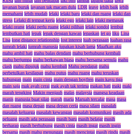
KuSa
lain minat
lain pendapat
laki bini
lambat
lapang dada
lawa
layanan buruk
layanan tak macam dulu
LDR
leave
lebih baik
lebih
memahami
lebih mudah
lelaki
lelaki baru
lelaki dan ruang
lelaki dan
stress
Lelaki di tempat kerja
lelaki ego
lelaki lain
lelaki memasak
lelaki orang
lelaki perlu ruang
lelaki pilihan
lelaki sondol
lembut
lembutkan hati
lepak
lepak dengan kawan
lepaskan
let go
liku
Lina
Lisa
long distance relationship
lost interest
luah perasaan
luahan rasa
lumrah lelaki
lumrah manusia
lupakan kisah lama
Maafkan aku
mahu ambil hati
mahu balas dendam
mahu berhubung kembali
mahu berjumpa
mahu berkawan biasa
mahu bersama semula
mahu
clash
mahu dipujuk
mahu kembali
Mahu pendapat
mahu
perbetulkan kesilapan
mahu putus
mahu ruang
mahu teruskan
hubungan
main
main cinta
main dengan boyfren
main kayu tiga
main saja
mak ayah cerai
mak ayah tak terima
makan hati
maki
maki
marah tengking
Makin menjauh
malas
malaysia
mangsa keadaan
manis
manusia buat silap
marah
maria
Maruah tercalar
masa
masa
dan ruang
masa depan
masa depan ceria
masa silam
masalah
masalah keluarga
masalah kewangan
masalah komunikasi
masih ada
peluang
masih ada perasaan
masih baru
masih belajar
masih
berharap
masih berhubung
masih cinta
masih ingat
masih ingin
bersama
masih mahu menunggu
masih mencintai
masih rindu
masih