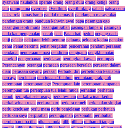
syazwani
nzulaikha
operate
orang
orang dulu
orang ketiga
orang
lain
orang lama
overdose
Overthink
overthinking
pahala
paksa cerai
paksa rela
panas baran
pandai memasak
pandangan masayrakat
pandangan orang
panduan kahwin awal
papa
pasangan ego
pasangan lebih muda
pasangan sabah
pasangan tanpa ic
pasangan
tiada kad pengenalan
pasrah
pasti
Patah hati
peduli
pegang pada
janji
pelajar
pelajaran lebih penting
peluang
peluang kedua
penakut
penat
Penat bercinta
penat bergaduh
pencerahan
pendam perasaan
pendapat
penderaan emosi
pendirian
pengganti
pengkhianatan
pengkid
pengorbanan
penjelasan
pentingkan kawan
perampas
Perancangan
perangai
perasaan
perasaan bersalah
perasaan dalam
diam
perasaan sayang
perasan
Perbaiki diri
perbetulkan kesilapan
percaya
percintaan
percintaan 10 tahun
percintaan jarak jauh
perempuan
perempuan ego
Perempuan lain
perempuan simpanan
perempuan tua
perempuan tua lelaki muda
perhatian
perhatian
penuh
peringkat seterusnya
perkahwinan
perkahwinan kedua
perkahwinan retak
perkara baru
perkara remeh
perkenalan singkat
perlu ketelusan
perlu masa
perlu penjelasan
perlukan perhatian
perlukan saya
perpisahan
persinggahan
personaliti
perubahan
perubahan tiba tiba
pikat semula
pilih
pilihan
pilihan di tangan
sendiri
pilihan ibu bapa
pilihan kedua
pilihan keluarga
pilihan mak