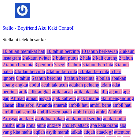
Stello
-
Boyfriend Aku Kaki Control!
Stella ni tetek besar ke
10 bulan memikat hati
10 tahun bercinta
10 tahun berkawan
2 akaun
instagram
2 akaun twitter
2 bulan putus
2 hala
2 kali curang
2 tahun
2 tahun bercinta
3 penjuru
3 segi
3 tahun
3 tahun bercinta
3 tahun
nafsu
4 bulan bercinta
4 tahun bercinta
5 bulan bercinta
5 hari
ignore
6 tahun
6 tahun bercinta
8 tahun bercinta
9 bulan
abaikan
abang angkat
abdul
acuh tak acuh
adakah peluang
adam
adat
bercinta
adik
adik angkat
adik kacau
adik tak suka
afiq
agama
age
gap
Ahmad
aiman
aisyah
ajak kahwin
ajak tunang
aku mengandung
alasan
alisa sabri
Amanda
amarah
ambik hati
ambil berat
ambil hati
ambil hati semula
ambil kesempatan
ambil masa
amira
Amirah
Amsyar
anak ex
anak luar nikah
anak murid sendiri
anak sendiri
anisha
anita
anna
anne
anxiety
anxiety attack
apa kata orang
apa
yang kita mahu
aqilah
asyik marah
atikah
atiqah
attack gf
attention