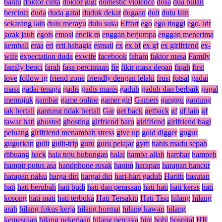
bantu
doktor cinta
doktor gigi
domestic violence
dosa
dua bulan
bercinta
duda
duda gatal
duduk dekat
dugaan
duit
dulu lain
sekarang lain
dulu merayu
dulu suka
Effort
ego
ego tinggi
ego. ldr
jarak jauh
egois
emosi
encik m
enggan berjumpa
enggan menerima
kembali
eraa
eri
erti bahagia
esmail
ex
ex bf
ex gf
ex girlfriend
ex-
wife
expectation duda
exwife
facebook
faham
faktor masa
Family
family benci
farah
fasa percintaan
fie
fikir masa depan
fiqah
first
love
follow ig
friend zone
friendly dengan lelaki
frust
futsal
gadai
masa
gadai tenaga
gadis
gadis manis
gaduh
gaduh dan berbaik
gagal
memujuk
gambar
game online
gamer girl
Gamers
ganggu
gantung
tak bertali
gantung tidak bertali
Gar
get back
getback
gf
gf lain
gf
tawar hati
ghosted
ghosting
girfriend baru
girlfriend
girlfriend bagi
peluang
girlfriend menambah stress
give up
gold digger
gugur
gugurkan
guilt
guilt-trip
guru
guru pelajar
gym
habis madu sepah
dibuang
hack
hala tuju hubungan
halal
hamba allah
hambar
hampeh
hampir putus asa
handphone rosak
hanim
harapan
harapan hancur
harapan palsu
harga diri
hargai diri
hari-hari gaduh
Harith
hasutan
hati
hati berubah
hati budi
hati dan perasaan
hati hati
hati keras
hati
kosong
hati mati
hati terbuka
Hati Tersakiti
Hati Tisu
hilang
hilang
arah
hilang fokus kerja
hilang hormat
hilang kawan
hilang
kemesraan
hilang pekerjaan
hilang percaya
hint
hobi
hospital
HR