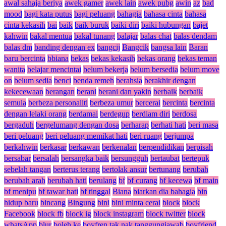
awal sahaja beriya
awek gamer
awek lain
awek pubg
awin
az
bad
mood
bagi kata putus
bagi peluang
bahagia
bahasa cinta
bahasa
cinta kekasih
bai
baik
baik buruk
baiki diri
baiki hubungan
bajet
kahwin
bakal mentua
bakal tunang
balajar
balas chat
balas dendam
balas dm
banding dengan ex
bangcij
Bangcik
bangsa lain
Baran
baru bercinta
bbiana
bekas
bekas kekasih
bekas orang
bekas teman
wanita
belajar mencintai
belum bekerja
belum bersedia
belum move
on
belum sedia
benci
benda remeh
berahsia
berakhir dengan
kekecewaan
berangan
berani
berani dan yakin
berbaik
berbaik
semula
berbeza personaliti
berbeza umur
bercerai
bercinta
bercinta
dengan lelaki orang
berdamai
berdegup
berdiam diri
berdosa
bergaduh
bergelumang dengan dosa
berharap
berhati hati
beri masa
beri peluang
beri peluang memikat hati
beri ruang
berjumpa
berkahwin
berkasar
berkawan
berkenalan
berpendidikan
berpisah
bersabar
bersalah
bersangka baik
bersungguh
bertaubat
bertepuk
sebelah tangan
berterus terang
bertolak ansur
bertunang
berubah
berubah arah
berubah hati
berulang
bf
bf curang
bf kecewa
bf main
bf menipu
bf tawar hati
bf tinggal
Biana
biarkan dia bahagia
bin
hidup baru
bincang
Bingung
bini
bini minta cerai
block
block
Facebook
block fb
block ig
block instagram
block twitter
block
whatsApp
blur
boleh ke
boyfren tak nak tanggungjawab
boyfriend