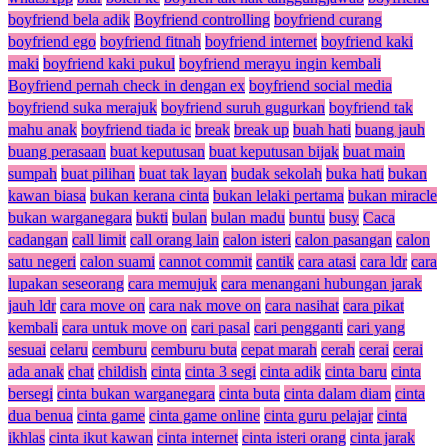
boyfriend bela adik
Boyfriend controlling
boyfriend curang
boyfriend ego
boyfriend fitnah
boyfriend internet
boyfriend kaki
maki
boyfriend kaki pukul
boyfriend merayu ingin kembali
Boyfriend pernah check in dengan ex
boyfriend social media
boyfriend suka merajuk
boyfriend suruh gugurkan
boyfriend tak
mahu anak
boyfriend tiada ic
break
break up
buah hati
buang jauh
buang perasaan
buat keputusan
buat keputusan bijak
buat main
sumpah
buat pilihan
buat tak layan
budak sekolah
buka hati
bukan
kawan biasa
bukan kerana cinta
bukan lelaki pertama
bukan miracle
bukan warganegara
bukti
bulan
bulan madu
buntu
busy
Caca
cadangan
call limit
call orang lain
calon isteri
calon pasangan
calon
satu negeri
calon suami
cannot commit
cantik
cara atasi
cara ldr
cara
lupakan seseorang
cara memujuk
cara menangani hubungan jarak
jauh ldr
cara move on
cara nak move on
cara nasihat
cara pikat
kembali
cara untuk move on
cari pasal
cari pengganti
cari yang
sesuai
celaru
cemburu
cemburu buta
cepat marah
cerah
cerai
cerai
ada anak
chat
childish
cinta
cinta 3 segi
cinta adik
cinta baru
cinta
bersegi
cinta bukan warganegara
cinta buta
cinta dalam diam
cinta
dua benua
cinta game
cinta game online
cinta guru pelajar
cinta
ikhlas
cinta ikut kawan
cinta internet
cinta isteri orang
cinta jarak