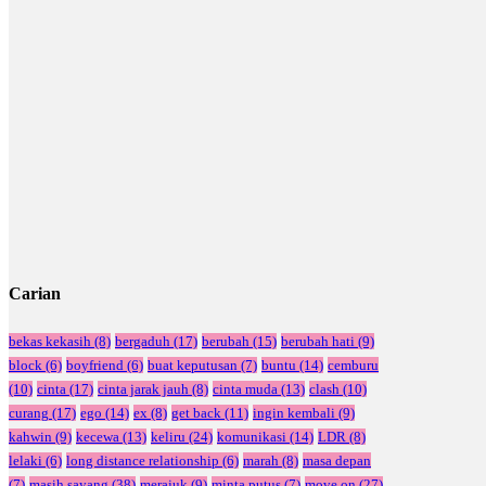
Carian
bekas kekasih
(8)
bergaduh
(17)
berubah
(15)
berubah hati
(9)
block
(6)
boyfriend
(6)
buat keputusan
(7)
buntu
(14)
cemburu
(10)
cinta
(17)
cinta jarak jauh
(8)
cinta muda
(13)
clash
(10)
curang
(17)
ego
(14)
ex
(8)
get back
(11)
ingin kembali
(9)
kahwin
(9)
kecewa
(13)
keliru
(24)
komunikasi
(14)
LDR
(8)
lelaki
(6)
long distance relationship
(6)
marah
(8)
masa depan
(7)
masih sayang
(38)
merajuk
(9)
minta putus
(7)
move on
(27)