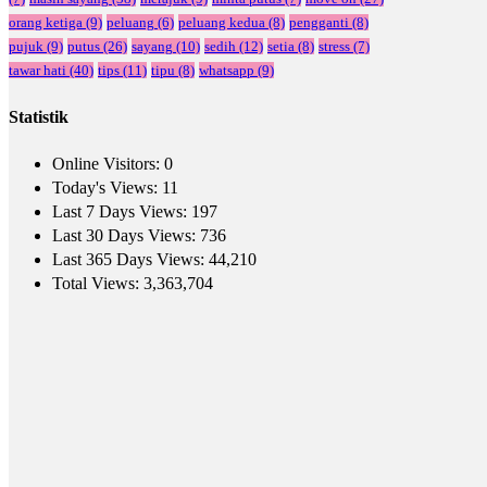
orang ketiga
(9)
peluang
(6)
peluang kedua
(8)
pengganti
(8)
pujuk
(9)
putus
(26)
sayang
(10)
sedih
(12)
setia
(8)
stress
(7)
tawar hati
(40)
tips
(11)
tipu
(8)
whatsapp
(9)
Statistik
Online Visitors:
0
Today's Views:
11
Last 7 Days Views:
197
Last 30 Days Views:
736
Last 365 Days Views:
44,210
Total Views:
3,363,704