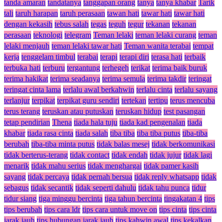
tanda amaran
tandatanya
tanggapan orang
tanya
tanya khabar
Tarik
tali
taruh harapan
taruh perasaan
tawan hati
tawar hati
tawar hati
dengan kekasih
tebus salah
tegas
teguh
tegur
tekanan
tekanan
perasaan
teknologi
telegram
Teman lelaki
teman lelaki curang
teman
lelaki menjauh
teman lelaki tawar hati
Teman wanita terabai
tempat
kerja
tenggelam timbul
terabai
terapi
terapi diri
terasa hati
terbaik
terbuka hati
terburu
tergantung
terhegeh
terikat
terima baik buruk
terima hakikat
terima seadanya
terima semula
terima takdir
teringat
teringat cinta lama
terlalu awal berkahwin
terlalu cinta
terlalu sayang
terlanjur
terpikat
terpikat guru sendiri
tertekan
tertipu
terus mencuba
terus terang
teruskan atau putuskan
teruskan hidup
test pasangan
tetap pendirian
Thena
tiada hala tuju
tiada kad pengenalan
tiada
khabar
tiada rasa cinta
tiada salah
tiba tiba
tiba tiba putus
tiba-tiba
berubah
tiba-tiba minta putus
tidak balas mesej
tidak berkomunikasi
tidak berterus-terang
tidak contact
tidak endah
tidak jujur
tidak lagi
menarik
tidak mahu serius
tidak menghargai
tidak pamer kasih
sayang
tidak percaya
tidak pernah bersua
tidak reply whatsapp
tidak
sebagus
tidak secantik
tidak seperti dahulu
tidak tahu punca
tidur
tidur siang
tiga minggu bercinta
tiga tahun bercinta
tingakatan 4
tips
tips berubah
tips cara ldr
tips cara untuk move on
tips cinta
tips cinta
jarak jauh
tips hubungan jarak jauh
tips kahwin awal
tips kekalkan