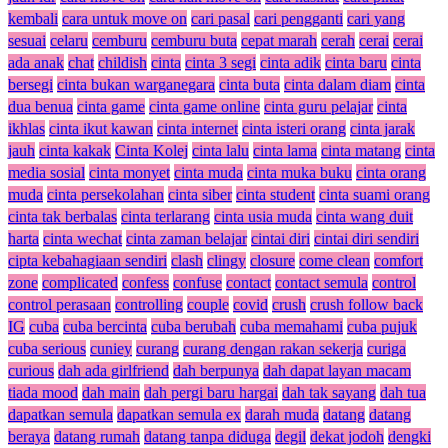
kembali
cara untuk move on
cari pasal
cari pengganti
cari yang
sesuai
celaru
cemburu
cemburu buta
cepat marah
cerah
cerai
cerai
ada anak
chat
childish
cinta
cinta 3 segi
cinta adik
cinta baru
cinta
bersegi
cinta bukan warganegara
cinta buta
cinta dalam diam
cinta
dua benua
cinta game
cinta game online
cinta guru pelajar
cinta
ikhlas
cinta ikut kawan
cinta internet
cinta isteri orang
cinta jarak
jauh
cinta kakak
Cinta Kolej
cinta lalu
cinta lama
cinta matang
cinta
media sosial
cinta monyet
cinta muda
cinta muka buku
cinta orang
muda
cinta persekolahan
cinta siber
cinta student
cinta suami orang
cinta tak berbalas
cinta terlarang
cinta usia muda
cinta wang duit
harta
cinta wechat
cinta zaman belajar
cintai diri
cintai diri sendiri
cipta kebahagiaan sendiri
clash
clingy
closure
come clean
comfort
zone
complicated
confess
confuse
contact
contact semula
control
control perasaan
controlling
couple
covid
crush
crush follow back
IG
cuba
cuba bercinta
cuba berubah
cuba memahami
cuba pujuk
cuba serious
cuniey
curang
curang dengan rakan sekerja
curiga
curious
dah ada girlfriend
dah berpunya
dah dapat layan macam
tiada mood
dah main
dah pergi baru hargai
dah tak sayang
dah tua
dapatkan semula
dapatkan semula ex
darah muda
datang
datang
beraya
datang rumah
datang tanpa diduga
degil
dekat jodoh
dengki