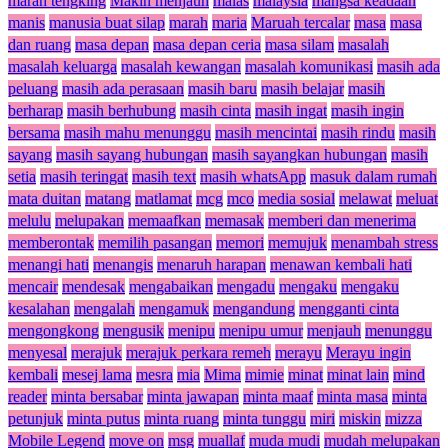
marah tengking
Makin menjauh
malas
malaysia
mangsa keadaan
manis
manusia buat silap
marah
maria
Maruah tercalar
masa
masa
dan ruang
masa depan
masa depan ceria
masa silam
masalah
masalah keluarga
masalah kewangan
masalah komunikasi
masih ada
peluang
masih ada perasaan
masih baru
masih belajar
masih
berharap
masih berhubung
masih cinta
masih ingat
masih ingin
bersama
masih mahu menunggu
masih mencintai
masih rindu
masih
sayang
masih sayang hubungan
masih sayangkan hubungan
masih
setia
masih teringat
masih text
masih whatsApp
masuk dalam rumah
mata duitan
matang
matlamat
mcg
mco
media sosial
melawat
meluat
melulu
melupakan
memaafkan
memasak
memberi dan menerima
memberontak
memilih pasangan
memori
memujuk
menambah stress
menangi hati
menangis
menaruh harapan
menawan kembali hati
mencair
mendesak
mengabaikan
mengadu
mengaku
mengaku
kesalahan
mengalah
mengamuk
mengandung
mengganti cinta
mengongkong
mengusik
menipu
menipu umur
menjauh
menunggu
menyesal
merajuk
merajuk perkara remeh
merayu
Merayu ingin
kembali
mesej lama
mesra
mia
Mima
mimie
minat
minat lain
mind
reader
minta bersabar
minta jawapan
minta maaf
minta masa
minta
petunjuk
minta putus
minta ruang
minta tunggu
miri
miskin
mizza
Mobile Legend
move on
msg
muallaf
muda mudi
mudah melupakan