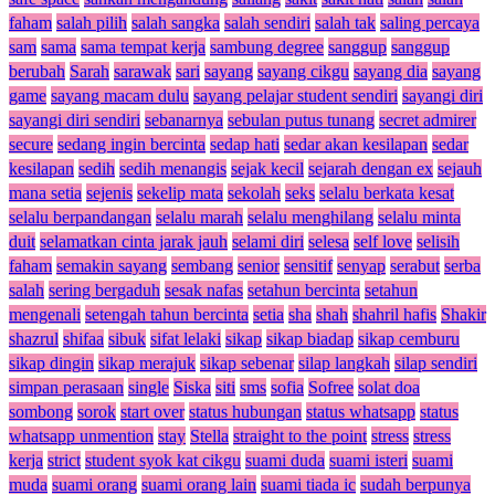
faham
salah pilih
salah sangka
salah sendiri
salah tak
saling percaya
sam
sama
sama tempat kerja
sambung degree
sanggup
sanggup
berubah
Sarah
sarawak
sari
sayang
sayang cikgu
sayang dia
sayang
game
sayang macam dulu
sayang pelajar student sendiri
sayangi diri
sayangi diri sendiri
sebanarnya
sebulan putus tunang
secret admirer
secure
sedang ingin bercinta
sedap hati
sedar akan kesilapan
sedar
kesilapan
sedih
sedih menangis
sejak kecil
sejarah dengan ex
sejauh
mana setia
sejenis
sekelip mata
sekolah
seks
selalu berkata kesat
selalu berpandangan
selalu marah
selalu menghilang
selalu minta
duit
selamatkan cinta jarak jauh
selami diri
selesa
self love
selisih
faham
semakin sayang
sembang
senior
sensitif
senyap
serabut
serba
salah
sering bergaduh
sesak nafas
setahun bercinta
setahun
mengenali
setengah tahun bercinta
setia
sha
shah
shahril hafis
Shakir
shazrul
shifaa
sibuk
sifat lelaki
sikap
sikap biadap
sikap cemburu
sikap dingin
sikap merajuk
sikap sebenar
silap langkah
silap sendiri
simpan perasaan
single
Siska
siti
sms
sofia
Sofree
solat doa
sombong
sorok
start over
status hubungan
status whatsapp
status
whatsapp unmention
stay
Stella
straight to the point
stress
stress
kerja
strict
student syok kat cikgu
suami duda
suami isteri
suami
muda
suami orang
suami orang lain
suami tiada ic
sudah berpunya