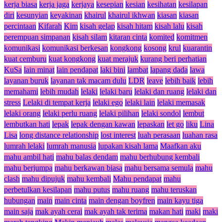
kerja biasa
kerja jaga
kerjaya
kesepian
kesian
kesihatan
kesilapan
diri
kesunyian
keyakinan
khairul
khairul ikhwan
kiasan
kiasan
percintaan
Kifarah
Kim
kisah gelap
kisah hitam
kisah lalu
kisah
perempuan simpanan
kisah silam
kitaran cinta
komited
komitmen
komunikasi
komunikasi berkesan
kongkong
kosong
krul
kuarantin
kuat cemburu
kuat kongkong
kuat merajuk
kurang beri perhatian
KuSa
lain minat
lain pendapat
laki bini
lambat
lapang dada
lawa
layanan buruk
layanan tak macam dulu
LDR
leave
lebih baik
lebih
memahami
lebih mudah
lelaki
lelaki baru
lelaki dan ruang
lelaki dan
stress
Lelaki di tempat kerja
lelaki ego
lelaki lain
lelaki memasak
lelaki orang
lelaki perlu ruang
lelaki pilihan
lelaki sondol
lembut
lembutkan hati
lepak
lepak dengan kawan
lepaskan
let go
liku
Lina
Lisa
long distance relationship
lost interest
luah perasaan
luahan rasa
lumrah lelaki
lumrah manusia
lupakan kisah lama
Maafkan aku
mahu ambil hati
mahu balas dendam
mahu berhubung kembali
mahu berjumpa
mahu berkawan biasa
mahu bersama semula
mahu
clash
mahu dipujuk
mahu kembali
Mahu pendapat
mahu
perbetulkan kesilapan
mahu putus
mahu ruang
mahu teruskan
hubungan
main
main cinta
main dengan boyfren
main kayu tiga
main saja
mak ayah cerai
mak ayah tak terima
makan hati
maki
maki