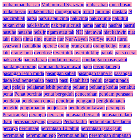
muhammad hassan
Muhammad Syazwan
muhasabah
mula bosan
mulai bosan
mulakan chat
mungkir janji
murid
murung
mustafa
N
nadzirah ali
nafsu
nafsu atau cinta
nak cinta
nak couple
nak duit
bukan cinta
nak kahwin
nak tegur crush
nama
nangis
nasihat
nasrul
nasuha
natasha
nelz jr
ngam atau tak
NH
niat awal
niat kahwin
niat
lain
nikah
nima
nina
numie
nur
Nur Aisyah
NurSya
nurul
nurul
syazwani
nzulaikha
operate
orang
orang dulu
orang ketiga
orang
lain
orang lama
overdose
Overthink
overthinking
pahala
paksa cerai
paksa rela
panas baran
pandai memasak
pandangan masayrakat
pandangan orang
panduan kahwin awal
papa
pasangan ego
pasangan lebih muda
pasangan sabah
pasangan tanpa ic
pasangan
tiada kad pengenalan
pasrah
pasti
Patah hati
peduli
pegang pada
janji
pelajar
pelajaran lebih penting
peluang
peluang kedua
penakut
penat
Penat bercinta
penat bergaduh
pencerahan
pendam perasaan
pendapat
penderaan emosi
pendirian
pengganti
pengkhianatan
pengkid
pengorbanan
penjelasan
pentingkan kawan
perampas
Perancangan
perangai
perasaan
perasaan bersalah
perasaan dalam
diam
perasaan sayang
perasan
Perbaiki diri
perbetulkan kesilapan
percaya
percintaan
percintaan 10 tahun
percintaan jarak jauh
perempuan
perempuan ego
Perempuan lain
perempuan simpanan