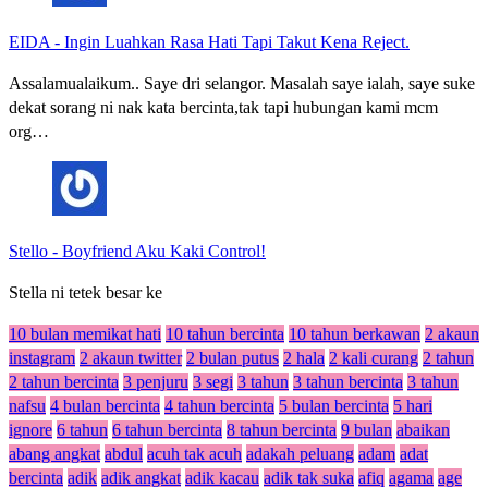
EIDA
-
Ingin Luahkan Rasa Hati Tapi Takut Kena Reject.
Assalamualaikum.. Saye dri selangor. Masalah saye ialah, saye suke
dekat sorang ni nak kata bercinta,tak tapi hubungan kami mcm
org…
Stello
-
Boyfriend Aku Kaki Control!
Stella ni tetek besar ke
10 bulan memikat hati
10 tahun bercinta
10 tahun berkawan
2 akaun
instagram
2 akaun twitter
2 bulan putus
2 hala
2 kali curang
2 tahun
2 tahun bercinta
3 penjuru
3 segi
3 tahun
3 tahun bercinta
3 tahun
nafsu
4 bulan bercinta
4 tahun bercinta
5 bulan bercinta
5 hari
ignore
6 tahun
6 tahun bercinta
8 tahun bercinta
9 bulan
abaikan
abang angkat
abdul
acuh tak acuh
adakah peluang
adam
adat
bercinta
adik
adik angkat
adik kacau
adik tak suka
afiq
agama
age