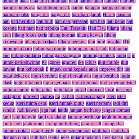
dibuang
hack
hala tuju hubungan
halal
hamba allah
hambar
hampeh
hampir putus asa
handphone rosak
hanim
harapan
harapan hancur
harapan palsu
harga diri
hargai diri
hari-hari gaduh
Harith
hasutan
hati
hati berubah
hati budi
hati dan perasaan
hati hati
hati keras
hati
kosong
hati mati
hati terbuka
Hati Tersakiti
Hati Tisu
hilang
hilang
arah
hilang fokus kerja
hilang hormat
hilang kawan
hilang
kemesraan
hilang pekerjaan
hilang percaya
hint
hobi
hospital
HR
hubungan baru
hubungan dingin
hubungan jarak jauh
hubungan
lain
hubungan lama
hubungan songsang
hubungan toksik
huda
ic
ic
untuk perkahwinan
IG
ignore
ignored
ika
ikhlas
ikut couple
ikut
kawan
ikut kehendak
Il
impak cerai kepada anak
improve diri
ina
ingat dekat ex
ingin bercinta
ingin berkahwin
ingin berubah
ingin
clash
ingin difahami
ingin get back
ingin kembali
ingin memperisteri
ingin menguji
ingin putus
ingin tahu
ingrid
innocent
insaf
insecure
instagram
introvert
iqahisa
ira
isi hati
isi masa lapang
isteri
isteri
kedua
isteri minta cerai
isteri mintak putus
isteri pertama
jadi diri
sendiri
Jadi kawan
jaga hati
janda
jangan berharap
jangan contact
janji
janji kahwin
janji tak ulangi
jantung berdebar
jarak hubungan
jarak jauh
jarak umur
jarang berhubung
jarang call
jarang chat
jarang contact
jarang reply
jarang sependapat
jatuh hati
jatuh hati
dengan cikgu
jauh hati
jejaka
jeles
jinjang pelamin
jiwa kacau
jodoh