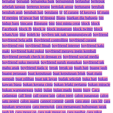
bersabar
bersalah
bersangka baik
bersungguh
bertaubat
bertepuk
sebelah tangan
berterus terang
bertolak ansur
bertunang
berubah
berubah arah
berubah hati
berulang
bf
bf curang
bf kecewa
bf main
bf menipu
bf tawar hati
bf tinggal
Biana
biarkan dia bahagia
bin
hidup baru
bincang
Bingung
bini
bini minta cerai
block
block
Facebook
block fb
block ig
block instagram
block twitter
block
whatsApp
blur
boleh ke
boyfren tak nak tanggungjawab
boyfriend
boyfriend bela adik
Boyfriend controlling
boyfriend curang
boyfriend ego
boyfriend fitnah
boyfriend internet
boyfriend kaki
maki
boyfriend kaki pukul
boyfriend merayu ingin kembali
Boyfriend pernah check in dengan ex
boyfriend social media
boyfriend suka merajuk
boyfriend suruh gugurkan
boyfriend tak
mahu anak
boyfriend tiada ic
break
break up
buah hati
buang jauh
buang perasaan
buat keputusan
buat keputusan bijak
buat main
sumpah
buat pilihan
buat tak layan
budak sekolah
buka hati
bukan
kawan biasa
bukan kerana cinta
bukan lelaki pertama
bukan miracle
bukan warganegara
bukti
bulan
bulan madu
buntu
busy
Caca
cadangan
call limit
call orang lain
calon isteri
calon pasangan
calon
satu negeri
calon suami
cannot commit
cantik
cara atasi
cara ldr
cara
lupakan seseorang
cara memujuk
cara menangani hubungan jarak
jauh ldr
cara move on
cara nak move on
cara nasihat
cara pikat