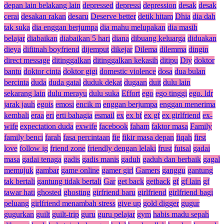
depan lain belakang lain
depressed
depressi
depression
desak
desak
cerai
desakan rakan
desaru
Deserve better
detik hitam
Dhia
dia dah
tak suka
dia enggan berjumpa
dia mahu melupakan
dia masih
belajar
diabaikan
diabaikan 5 hari
diana
dibuang keluarga
diduakan
dieya
difitnah boyfriend
dijemput
dikejar
Dilema
dilemma
dingin
direct message
ditinggalkan
ditinggalkan kekasih
ditipu
Diy
doktor
bantu
doktor cinta
doktor gigi
domestic violence
dosa
dua bulan
bercinta
duda
duda gatal
duduk dekat
dugaan
duit
dulu lain
sekarang lain
dulu merayu
dulu suka
Effort
ego
ego tinggi
ego. ldr
jarak jauh
egois
emosi
encik m
enggan berjumpa
enggan menerima
kembali
eraa
eri
erti bahagia
esmail
ex
ex bf
ex gf
ex girlfriend
ex-
wife
expectation duda
exwife
facebook
faham
faktor masa
Family
family benci
farah
fasa percintaan
fie
fikir masa depan
fiqah
first
love
follow ig
friend zone
friendly dengan lelaki
frust
futsal
gadai
masa
gadai tenaga
gadis
gadis manis
gaduh
gaduh dan berbaik
gagal
memujuk
gambar
game online
gamer girl
Gamers
ganggu
gantung
tak bertali
gantung tidak bertali
Gar
get back
getback
gf
gf lain
gf
tawar hati
ghosted
ghosting
girfriend baru
girlfriend
girlfriend bagi
peluang
girlfriend menambah stress
give up
gold digger
gugur
gugurkan
guilt
guilt-trip
guru
guru pelajar
gym
habis madu sepah