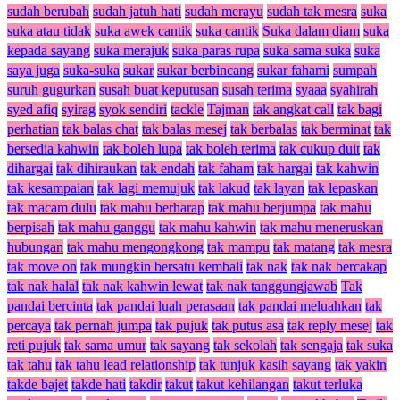
sudah berubah
sudah jatuh hati
sudah merayu
sudah tak mesra
suka
suka atau tidak
suka awek cantik
suka cantik
Suka dalam diam
suka
kepada sayang
suka merajuk
suka paras rupa
suka sama suka
suka
saya juga
suka-suka
sukar
sukar berbincang
sukar fahami
sumpah
suruh gugurkan
susah buat keputusan
susah terima
syaaa
syahirah
syed afiq
syirag
syok sendiri
tackle
Tajman
tak angkat call
tak bagi
perhatian
tak balas chat
tak balas mesej
tak berbalas
tak berminat
tak
bersedia kahwin
tak boleh lupa
tak boleh terima
tak cukup duit
tak
dihargai
tak dihiraukan
tak endah
tak faham
tak hargai
tak kahwin
tak kesampaian
tak lagi memujuk
tak lakud
tak layan
tak lepaskan
tak macam dulu
tak mahu berharap
tak mahu berjumpa
tak mahu
berpisah
tak mahu ganggu
tak mahu kahwin
tak mahu meneruskan
hubungan
tak mahu mengongkong
tak mampu
tak matang
tak mesra
tak move on
tak mungkin bersatu kembali
tak nak
tak nak bercakap
tak nak halal
tak nak kahwin lewat
tak nak tanggungjawab
Tak
pandai bercinta
tak pandai luah perasaan
tak pandai meluahkan
tak
percaya
tak pernah jumpa
tak pujuk
tak putus asa
tak reply mesej
tak
reti pujuk
tak sama umur
tak sayang
tak sekolah
tak sengaja
tak suka
tak tahu
tak tahu lead relationship
tak tunjuk kasih sayang
tak yakin
takde bajet
takde hati
takdir
takut
takut kehilangan
takut terluka