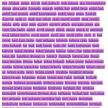
gap
Ahmad
aiman
aisyah
ajak kahwin
ajak tunang
aku mengandung
alasan
alisa sabri
Amanda
amarah
ambik hati
ambil berat
ambil hati
ambil hati semula
ambil kesempatan
ambil masa
amira
Amirah
Amsyar
anak ex
anak luar nikah
anak murid sendiri
anak sendiri
anisha
anita
anna
anne
anxiety
anxiety attack
apa kata orang
apa
yang kita mahu
aqilah
asyik marah
atikah
atiqah
attack gf
attention
awal sahaja beriya
awek gamer
awek lain
awek pubg
awin
az
bad
mood
bagi kata putus
bagi peluang
bahagia
bahasa cinta
bahasa
cinta kekasih
bai
baik
baik buruk
baiki diri
baiki hubungan
bajet
kahwin
bakal mentua
bakal tunang
balajar
balas chat
balas dendam
balas dm
banding dengan ex
bangcij
Bangcik
bangsa lain
Baran
baru bercinta
bbiana
bekas
bekas kekasih
bekas orang
bekas teman
wanita
belajar mencintai
belum bekerja
belum bersedia
belum move
on
belum sedia
benci
benda remeh
berahsia
berakhir dengan
kekecewaan
berangan
berani
berani dan yakin
berbaik
berbaik
semula
berbeza personaliti
berbeza umur
bercerai
bercinta
bercinta
dengan lelaki orang
berdamai
berdegup
berdiam diri
berdosa
bergaduh
bergelumang dengan dosa
berharap
berhati hati
beri masa
beri peluang
beri peluang memikat hati
beri ruang
berjumpa
berkahwin
berkasar
berkawan
berkenalan
berpendidikan
berpisah