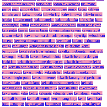
Jodoh aturan keluarga
jodoh baru
jodoh tak kemana
jual mahal
juejue
jujur
jumpa di luar
jumpa orang baru
junior
kacau
kahwin
kahwin awal
kahwin duda
kahwin lagi
kahwin lewat
kahwin masa
belajar
kahwin muda
kakak angkat
kakak tak suka
kaki saiko
kaku
kandungan
kantoi
kantoi curang
kantoi video call
kasih pensayrah
kata putus
kawan
kawan biasa
kawan makan kawan
kawan rapat
kawan sekerja
kawan semua dah ada pasangan
kayu tiga
kebudakan
kecewa
kecewa dengan kisah silam
kecik hati
kedana
kedua atau
ketiga
kehilangan
keinginan berpasangan
kejar cinta
kekal
berhubung
kekal setia lepas terlanjur
kekalkan hubungan jarak jauh
kekangan
kekasih
kekasih beralih cinta
kekasih bercinta dengan
lelaki lain
kekasih berhubung dengan ex
kekasih berhubung lelaki
lain
kekasih berubah hati
Kekasih comel
kekasih contact ex
kekasih
enggan putus
kekasih gelap
kekasih hati
kekasih hilangkan diri
kekasih ingin putus
kekasih internet
kekasih kurang beri perhatian
kekasih lain
kekasih lama
kekasih masih mengharap
kekasih
menguji cinta
kekasih selalu merajuk
kekasih siber
kekecewaan
kekurangan
kelas
keliru
keluarga
keluarga baru
kemahuan
kembali
kembali berpaut
kembali semula
kena buang kerja
kenal
kenal hati
budi
kenangan
kepercayaan
Keputusan
kerana covid
keras kepala