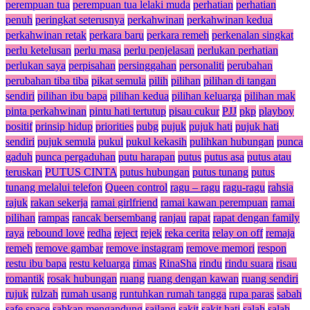
perempuan tua
perempuan tua lelaki muda
perhatian
perhatian
penuh
peringkat seterusnya
perkahwinan
perkahwinan kedua
perkahwinan retak
perkara baru
perkara remeh
perkenalan singkat
perlu ketelusan
perlu masa
perlu penjelasan
perlukan perhatian
perlukan saya
perpisahan
persinggahan
personaliti
perubahan
perubahan tiba tiba
pikat semula
pilih
pilihan
pilihan di tangan
sendiri
pilihan ibu bapa
pilihan kedua
pilihan keluarga
pilihan mak
pinta perkahwinan
pintu hati tertutup
pisau cukur
PJJ
pkp
playboy
positif
prinsip hidup
priorities
pubg
pujuk
pujuk hati
pujuk hati
sendiri
pujuk semula
pukul
pukul kekasih
pulihkan hubungan
punca
gaduh
punca pergaduhan
putu harapan
putus
putus asa
putus atau
teruskan
PUTUS CINTA
putus hubungan
putus tunang
putus
tunang melalui telefon
Queen control
ragu – ragu
ragu-ragu
rahsia
rajuk
rakan sekerja
ramai girlfriend
ramai kawan perempuan
ramai
pilihan
rampas
rancak bersembang
ranjau
rapat
rapat dengan family
raya
rebound love
redha
reject
rejek
reka cerita
relay on off
remaja
remeh
remove gambar
remove instagram
remove memori
respon
restu ibu bapa
restu keluarga
rimas
RinaSha
rindu
rindu suara
risau
romantik
rosak hubungan
ruang
ruang dengan kawan
ruang sendiri
rujuk
rulzah
rumah usang
runtuhkan rumah tangga
rupa paras
sabah
safe space
sahkan mengandung
sailang
sakit
sakit hati
salah
salah