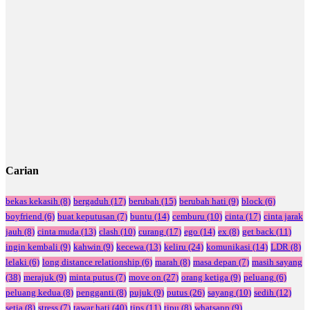
Carian
bekas kekasih
(8)
bergaduh
(17)
berubah
(15)
berubah hati
(9)
block
(6)
boyfriend
(6)
buat keputusan
(7)
buntu
(14)
cemburu
(10)
cinta
(17)
cinta jarak
jauh
(8)
cinta muda
(13)
clash
(10)
curang
(17)
ego
(14)
ex
(8)
get back
(11)
ingin kembali
(9)
kahwin
(9)
kecewa
(13)
keliru
(24)
komunikasi
(14)
LDR
(8)
lelaki
(6)
long distance relationship
(6)
marah
(8)
masa depan
(7)
masih sayang
(38)
merajuk
(9)
minta putus
(7)
move on
(27)
orang ketiga
(9)
peluang
(6)
peluang kedua
(8)
pengganti
(8)
pujuk
(9)
putus
(26)
sayang
(10)
sedih
(12)
setia
(8)
stress
(7)
tawar hati
(40)
tips
(11)
tipu
(8)
whatsapp
(9)