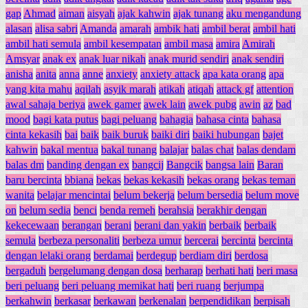
gap
Ahmad
aiman
aisyah
ajak kahwin
ajak tunang
aku mengandung
alasan
alisa sabri
Amanda
amarah
ambik hati
ambil berat
ambil hati
ambil hati semula
ambil kesempatan
ambil masa
amira
Amirah
Amsyar
anak ex
anak luar nikah
anak murid sendiri
anak sendiri
anisha
anita
anna
anne
anxiety
anxiety attack
apa kata orang
apa
yang kita mahu
aqilah
asyik marah
atikah
atiqah
attack gf
attention
awal sahaja beriya
awek gamer
awek lain
awek pubg
awin
az
bad
mood
bagi kata putus
bagi peluang
bahagia
bahasa cinta
bahasa
cinta kekasih
bai
baik
baik buruk
baiki diri
baiki hubungan
bajet
kahwin
bakal mentua
bakal tunang
balajar
balas chat
balas dendam
balas dm
banding dengan ex
bangcij
Bangcik
bangsa lain
Baran
baru bercinta
bbiana
bekas
bekas kekasih
bekas orang
bekas teman
wanita
belajar mencintai
belum bekerja
belum bersedia
belum move
on
belum sedia
benci
benda remeh
berahsia
berakhir dengan
kekecewaan
berangan
berani
berani dan yakin
berbaik
berbaik
semula
berbeza personaliti
berbeza umur
bercerai
bercinta
bercinta
dengan lelaki orang
berdamai
berdegup
berdiam diri
berdosa
bergaduh
bergelumang dengan dosa
berharap
berhati hati
beri masa
beri peluang
beri peluang memikat hati
beri ruang
berjumpa
berkahwin
berkasar
berkawan
berkenalan
berpendidikan
berpisah