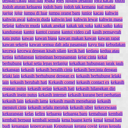
dengan cikgu
jauh hati
jejaka
jeles
jinjang pelamin
jiwa kacau
jodoh
Jodoh aturan keluarga
jodoh baru
jodoh tak kemana
jual mahal
juejue
jujur
jumpa di luar
jumpa orang baru
junior
kacau
kahwin
kahwin awal
kahwin duda
kahwin lagi
kahwin lewat
kahwin masa
belajar
kahwin muda
kakak angkat
kakak tak suka
kaki saiko
kaku
kandungan
kantoi
kantoi curang
kantoi video call
kasih pensayrah
kata putus
kawan
kawan biasa
kawan makan kawan
kawan rapat
kawan sekerja
kawan semua dah ada pasangan
kayu tiga
kebudakan
kecewa
kecewa dengan kisah silam
kecik hati
kedana
kedua atau
ketiga
kehilangan
keinginan berpasangan
kejar cinta
kekal
berhubung
kekal setia lepas terlanjur
kekalkan hubungan jarak jauh
kekangan
kekasih
kekasih beralih cinta
kekasih bercinta dengan
lelaki lain
kekasih berhubung dengan ex
kekasih berhubung lelaki
lain
kekasih berubah hati
Kekasih comel
kekasih contact ex
kekasih
enggan putus
kekasih gelap
kekasih hati
kekasih hilangkan diri
kekasih ingin putus
kekasih internet
kekasih kurang beri perhatian
kekasih lain
kekasih lama
kekasih masih mengharap
kekasih
menguji cinta
kekasih selalu merajuk
kekasih siber
kekecewaan
kekurangan
kelas
keliru
keluarga
keluarga baru
kemahuan
kembali
kembali berpaut
kembali semula
kena buang kerja
kenal
kenal hati
budi
kenangan
kepercayaan
Keputusan
kerana covid
keras kepala