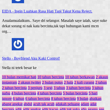
EIDA
-
Ingin Luahkan Rasa Hati Tapi Takut Kena Reject.
Assalamualaikum.. Saye dri selangor. Masalah saye ialah, saye suke
dekat sorang ni nak kata bercinta,tak tapi hubungan kami mcm
org…
Stello
-
Boyfriend Aku Kaki Control!
Stella ni tetek besar ke
10 bulan memikat hati
10 tahun bercinta
10 tahun berkawan
2 akaun
instagram
2 akaun twitter
2 bulan putus
2 hala
2 kali curang
2 tahun
2 tahun bercinta
3 penjuru
3 segi
3 tahun
3 tahun bercinta
3 tahun
nafsu
4 bulan bercinta
4 tahun bercinta
5 bulan bercinta
5 hari
ignore
6 tahun
6 tahun bercinta
8 tahun bercinta
9 bulan
abaikan
abang angkat
abdul
acuh tak acuh
adakah peluang
adam
adat
bercinta
adik
adik angkat
adik kacau
adik tak suka
afiq
agama
age