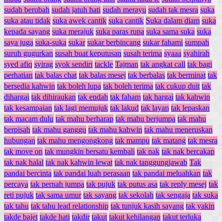
sudah berubah
sudah jatuh hati
sudah merayu
sudah tak mesra
suka
suka atau tidak
suka awek cantik
suka cantik
Suka dalam diam
suka
kepada sayang
suka merajuk
suka paras rupa
suka sama suka
suka
saya juga
suka-suka
sukar
sukar berbincang
sukar fahami
sumpah
suruh gugurkan
susah buat keputusan
susah terima
syaaa
syahirah
syed afiq
syirag
syok sendiri
tackle
Tajman
tak angkat call
tak bagi
perhatian
tak balas chat
tak balas mesej
tak berbalas
tak berminat
tak
bersedia kahwin
tak boleh lupa
tak boleh terima
tak cukup duit
tak
dihargai
tak dihiraukan
tak endah
tak faham
tak hargai
tak kahwin
tak kesampaian
tak lagi memujuk
tak lakud
tak layan
tak lepaskan
tak macam dulu
tak mahu berharap
tak mahu berjumpa
tak mahu
berpisah
tak mahu ganggu
tak mahu kahwin
tak mahu meneruskan
hubungan
tak mahu mengongkong
tak mampu
tak matang
tak mesra
tak move on
tak mungkin bersatu kembali
tak nak
tak nak bercakap
tak nak halal
tak nak kahwin lewat
tak nak tanggungjawab
Tak
pandai bercinta
tak pandai luah perasaan
tak pandai meluahkan
tak
percaya
tak pernah jumpa
tak pujuk
tak putus asa
tak reply mesej
tak
reti pujuk
tak sama umur
tak sayang
tak sekolah
tak sengaja
tak suka
tak tahu
tak tahu lead relationship
tak tunjuk kasih sayang
tak yakin
takde bajet
takde hati
takdir
takut
takut kehilangan
takut terluka