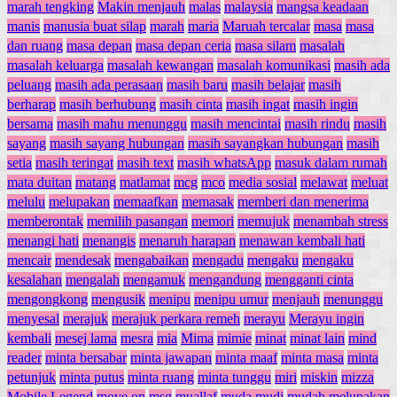
marah tengking
Makin menjauh
malas
malaysia
mangsa keadaan
manis
manusia buat silap
marah
maria
Maruah tercalar
masa
masa
dan ruang
masa depan
masa depan ceria
masa silam
masalah
masalah keluarga
masalah kewangan
masalah komunikasi
masih ada
peluang
masih ada perasaan
masih baru
masih belajar
masih
berharap
masih berhubung
masih cinta
masih ingat
masih ingin
bersama
masih mahu menunggu
masih mencintai
masih rindu
masih
sayang
masih sayang hubungan
masih sayangkan hubungan
masih
setia
masih teringat
masih text
masih whatsApp
masuk dalam rumah
mata duitan
matang
matlamat
mcg
mco
media sosial
melawat
meluat
melulu
melupakan
memaafkan
memasak
memberi dan menerima
memberontak
memilih pasangan
memori
memujuk
menambah stress
menangi hati
menangis
menaruh harapan
menawan kembali hati
mencair
mendesak
mengabaikan
mengadu
mengaku
mengaku
kesalahan
mengalah
mengamuk
mengandung
mengganti cinta
mengongkong
mengusik
menipu
menipu umur
menjauh
menunggu
menyesal
merajuk
merajuk perkara remeh
merayu
Merayu ingin
kembali
mesej lama
mesra
mia
Mima
mimie
minat
minat lain
mind
reader
minta bersabar
minta jawapan
minta maaf
minta masa
minta
petunjuk
minta putus
minta ruang
minta tunggu
miri
miskin
mizza
Mobile Legend
move on
msg
muallaf
muda mudi
mudah melupakan