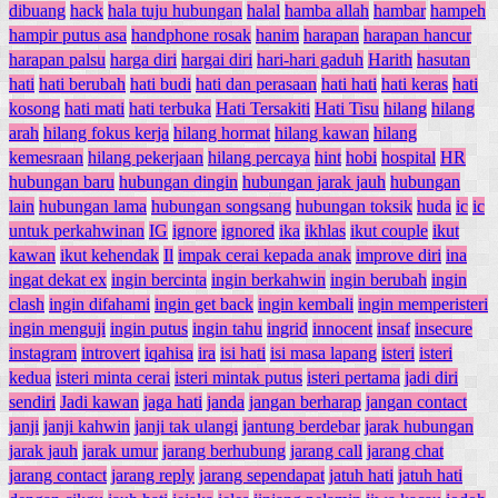
dibuang
hack
hala tuju hubungan
halal
hamba allah
hambar
hampeh
hampir putus asa
handphone rosak
hanim
harapan
harapan hancur
harapan palsu
harga diri
hargai diri
hari-hari gaduh
Harith
hasutan
hati
hati berubah
hati budi
hati dan perasaan
hati hati
hati keras
hati
kosong
hati mati
hati terbuka
Hati Tersakiti
Hati Tisu
hilang
hilang
arah
hilang fokus kerja
hilang hormat
hilang kawan
hilang
kemesraan
hilang pekerjaan
hilang percaya
hint
hobi
hospital
HR
hubungan baru
hubungan dingin
hubungan jarak jauh
hubungan
lain
hubungan lama
hubungan songsang
hubungan toksik
huda
ic
ic
untuk perkahwinan
IG
ignore
ignored
ika
ikhlas
ikut couple
ikut
kawan
ikut kehendak
Il
impak cerai kepada anak
improve diri
ina
ingat dekat ex
ingin bercinta
ingin berkahwin
ingin berubah
ingin
clash
ingin difahami
ingin get back
ingin kembali
ingin memperisteri
ingin menguji
ingin putus
ingin tahu
ingrid
innocent
insaf
insecure
instagram
introvert
iqahisa
ira
isi hati
isi masa lapang
isteri
isteri
kedua
isteri minta cerai
isteri mintak putus
isteri pertama
jadi diri
sendiri
Jadi kawan
jaga hati
janda
jangan berharap
jangan contact
janji
janji kahwin
janji tak ulangi
jantung berdebar
jarak hubungan
jarak jauh
jarak umur
jarang berhubung
jarang call
jarang chat
jarang contact
jarang reply
jarang sependapat
jatuh hati
jatuh hati