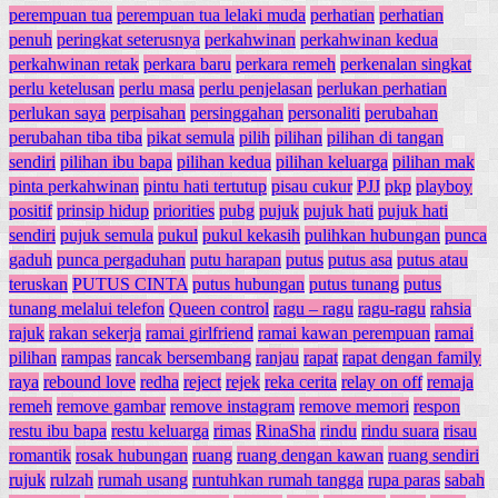
perempuan tua
perempuan tua lelaki muda
perhatian
perhatian
penuh
peringkat seterusnya
perkahwinan
perkahwinan kedua
perkahwinan retak
perkara baru
perkara remeh
perkenalan singkat
perlu ketelusan
perlu masa
perlu penjelasan
perlukan perhatian
perlukan saya
perpisahan
persinggahan
personaliti
perubahan
perubahan tiba tiba
pikat semula
pilih
pilihan
pilihan di tangan
sendiri
pilihan ibu bapa
pilihan kedua
pilihan keluarga
pilihan mak
pinta perkahwinan
pintu hati tertutup
pisau cukur
PJJ
pkp
playboy
positif
prinsip hidup
priorities
pubg
pujuk
pujuk hati
pujuk hati
sendiri
pujuk semula
pukul
pukul kekasih
pulihkan hubungan
punca
gaduh
punca pergaduhan
putu harapan
putus
putus asa
putus atau
teruskan
PUTUS CINTA
putus hubungan
putus tunang
putus
tunang melalui telefon
Queen control
ragu – ragu
ragu-ragu
rahsia
rajuk
rakan sekerja
ramai girlfriend
ramai kawan perempuan
ramai
pilihan
rampas
rancak bersembang
ranjau
rapat
rapat dengan family
raya
rebound love
redha
reject
rejek
reka cerita
relay on off
remaja
remeh
remove gambar
remove instagram
remove memori
respon
restu ibu bapa
restu keluarga
rimas
RinaSha
rindu
rindu suara
risau
romantik
rosak hubungan
ruang
ruang dengan kawan
ruang sendiri
rujuk
rulzah
rumah usang
runtuhkan rumah tangga
rupa paras
sabah