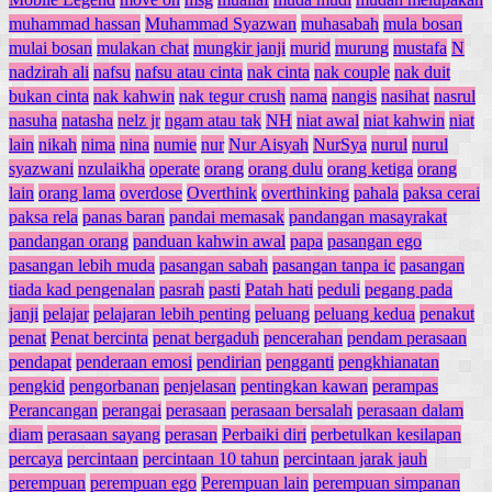
muhammad hassan
Muhammad Syazwan
muhasabah
mula bosan
mulai bosan
mulakan chat
mungkir janji
murid
murung
mustafa
N
nadzirah ali
nafsu
nafsu atau cinta
nak cinta
nak couple
nak duit
bukan cinta
nak kahwin
nak tegur crush
nama
nangis
nasihat
nasrul
nasuha
natasha
nelz jr
ngam atau tak
NH
niat awal
niat kahwin
niat
lain
nikah
nima
nina
numie
nur
Nur Aisyah
NurSya
nurul
nurul
syazwani
nzulaikha
operate
orang
orang dulu
orang ketiga
orang
lain
orang lama
overdose
Overthink
overthinking
pahala
paksa cerai
paksa rela
panas baran
pandai memasak
pandangan masayrakat
pandangan orang
panduan kahwin awal
papa
pasangan ego
pasangan lebih muda
pasangan sabah
pasangan tanpa ic
pasangan
tiada kad pengenalan
pasrah
pasti
Patah hati
peduli
pegang pada
janji
pelajar
pelajaran lebih penting
peluang
peluang kedua
penakut
penat
Penat bercinta
penat bergaduh
pencerahan
pendam perasaan
pendapat
penderaan emosi
pendirian
pengganti
pengkhianatan
pengkid
pengorbanan
penjelasan
pentingkan kawan
perampas
Perancangan
perangai
perasaan
perasaan bersalah
perasaan dalam
diam
perasaan sayang
perasan
Perbaiki diri
perbetulkan kesilapan
percaya
percintaan
percintaan 10 tahun
percintaan jarak jauh
perempuan
perempuan ego
Perempuan lain
perempuan simpanan