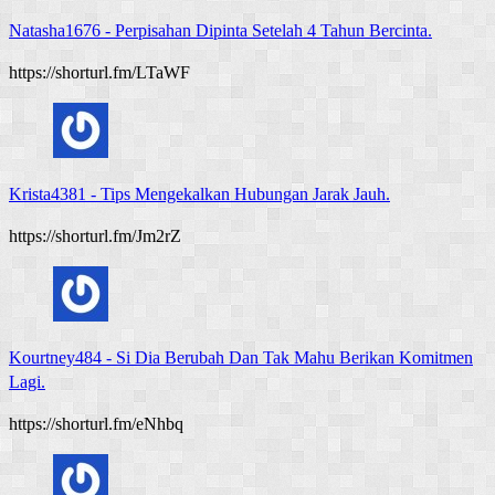
Natasha1676
-
Perpisahan Dipinta Setelah 4 Tahun Bercinta.
https://shorturl.fm/LTaWF
Krista4381
-
Tips Mengekalkan Hubungan Jarak Jauh.
https://shorturl.fm/Jm2rZ
Kourtney484
-
Si Dia Berubah Dan Tak Mahu Berikan Komitmen
Lagi.
https://shorturl.fm/eNhbq