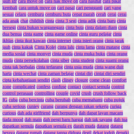
jauh ldr
cara move on
cara nak move on
cara nasihat
cara pikat
kembali
cara untuk move on
cari pasal
cari pengganti
cari yang
sesuai
celaru
cemburu
cemburu buta
cepat marah
cerah
cerai
cerai
ada anak
chat
childish
cinta
cinta 3 segi
cinta adik
cinta baru
cinta
bersegi
cinta bukan warganegara
cinta buta
cinta dalam diam
cinta
dua benua
cinta game
cinta game online
cinta guru pelajar
cinta
ikhlas
cinta ikut kawan
cinta internet
cinta isteri orang
cinta jarak
jauh
cinta kakak
Cinta Kolej
cinta lalu
cinta lama
cinta matang
cinta
media sosial
cinta monyet
cinta muda
cinta muka buku
cinta orang
muda
cinta persekolahan
cinta siber
cinta student
cinta suami orang
cinta tak berbalas
cinta terlarang
cinta usia muda
cinta wang duit
harta
cinta wechat
cinta zaman belajar
cintai diri
cintai diri sendiri
cipta kebahagiaan sendiri
clash
clingy
closure
come clean
comfort
zone
complicated
confess
confuse
contact
contact semula
control
control perasaan
controlling
couple
covid
crush
crush follow back
IG
cuba
cuba bercinta
cuba berubah
cuba memahami
cuba pujuk
cuba serious
cuniey
curang
curang dengan rakan sekerja
curiga
curious
dah ada girlfriend
dah berpunya
dah dapat layan macam
tiada mood
dah main
dah pergi baru hargai
dah tak sayang
dah tua
dapatkan semula
dapatkan semula ex
darah muda
datang
datang
beraya
datang rumah
datang tanpa diduga
degil
dekat jodoh
dengki