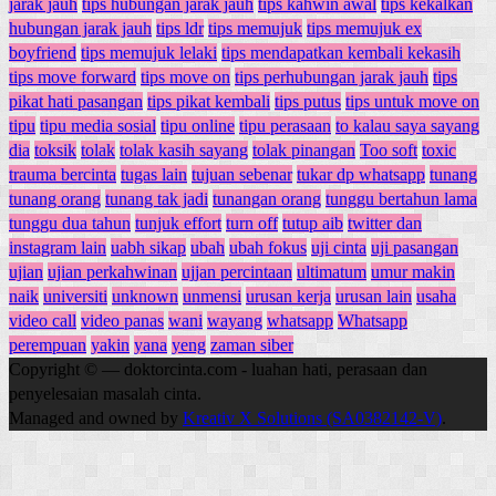
jarak jauh
tips hubungan jarak jauh
tips kahwin awal
tips kekalkan
hubungan jarak jauh
tips ldr
tips memujuk
tips memujuk ex
boyfriend
tips memujuk lelaki
tips mendapatkan kembali kekasih
tips move forward
tips move on
tips perhubungan jarak jauh
tips
pikat hati pasangan
tips pikat kembali
tips putus
tips untuk move on
tipu
tipu media sosial
tipu online
tipu perasaan
to kalau saya sayang
dia
toksik
tolak
tolak kasih sayang
tolak pinangan
Too soft
toxic
trauma bercinta
tugas lain
tujuan sebenar
tukar dp whatsapp
tunang
tunang orang
tunang tak jadi
tunangan orang
tunggu bertahun lama
tunggu dua tahun
tunjuk effort
turn off
tutup aib
twitter dan
instagram lain
uabh sikap
ubah
ubah fokus
uji cinta
uji pasangan
ujian
ujian perkahwinan
ujjan percintaan
ultimatum
umur makin
naik
universiti
unknown
unmensi
urusan kerja
urusan lain
usaha
video call
video panas
wani
wayang
whatsapp
Whatsapp
perempuan
yakin
yana
yeng
zaman siber
Copyright © — doktorcinta.com - luahan hati, perasaan dan
penyelesaian masalah cinta.
Managed and owned by
Kreativ X Solutions (SA0382142-V)
.