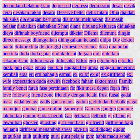
depan lain belakang lain
depressed
depressi
depression
desak
desak
cerai
desakan rakan
desaru
Deserve better
detik hitam
Dhia
dia dah
tak suka
dia enggan berjumpa
dia mahu melupakan
dia masih
belajar
diabaikan
diabaikan 5 hari
diana
dibuang keluarga
diduakan
dieya
difitnah boyfriend
dijemput
dikejar
Dilema
dilemma
dingin
direct message
ditinggalkan
ditinggalkan kekasih
ditipu
Diy
doktor
bantu
doktor cinta
doktor gigi
domestic violence
dosa
dua bulan
bercinta
duda
duda gatal
duduk dekat
dugaan
duit
dulu lain
sekarang lain
dulu merayu
dulu suka
Effort
ego
ego tinggi
ego. ldr
jarak jauh
egois
emosi
encik m
enggan berjumpa
enggan menerima
kembali
eraa
eri
erti bahagia
esmail
ex
ex bf
ex gf
ex girlfriend
ex-
wife
expectation duda
exwife
facebook
faham
faktor masa
Family
family benci
farah
fasa percintaan
fie
fikir masa depan
fiqah
first
love
follow ig
friend zone
friendly dengan lelaki
frust
futsal
gadai
masa
gadai tenaga
gadis
gadis manis
gaduh
gaduh dan berbaik
gagal
memujuk
gambar
game online
gamer girl
Gamers
ganggu
gantung
tak bertali
gantung tidak bertali
Gar
get back
getback
gf
gf lain
gf
tawar hati
ghosted
ghosting
girfriend baru
girlfriend
girlfriend bagi
peluang
girlfriend menambah stress
give up
gold digger
gugur
gugurkan
guilt
guilt-trip
guru
guru pelajar
gym
habis madu sepah