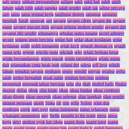
safe space
sahkan mengandung
sailang
sakit
sakit hati
salah
salah
faham
salah pilih
salah sangka
salah sendiri
salah tak
saling percaya
sam
sama
sama tempat kerja
sambung degree
sanggup
sanggup
berubah
Sarah
sarawak
sari
sayang
sayang cikgu
sayang dia
sayang
game
sayang macam dulu
sayang pelajar student sendiri
sayangi diri
sayangi diri sendiri
sebanarnya
sebulan putus tunang
secret admirer
secure
sedang ingin bercinta
sedap hati
sedar akan kesilapan
sedar
kesilapan
sedih
sedih menangis
sejak kecil
sejarah dengan ex
sejauh
mana setia
sejenis
sekelip mata
sekolah
seks
selalu berkata kesat
selalu berpandangan
selalu marah
selalu menghilang
selalu minta
duit
selamatkan cinta jarak jauh
selami diri
selesa
self love
selisih
faham
semakin sayang
sembang
senior
sensitif
senyap
serabut
serba
salah
sering bergaduh
sesak nafas
setahun bercinta
setahun
mengenali
setengah tahun bercinta
setia
sha
shah
shahril hafis
Shakir
shazrul
shifaa
sibuk
sifat lelaki
sikap
sikap biadap
sikap cemburu
sikap dingin
sikap merajuk
sikap sebenar
silap langkah
silap sendiri
simpan perasaan
single
Siska
siti
sms
sofia
Sofree
solat doa
sombong
sorok
start over
status hubungan
status whatsapp
status
whatsapp unmention
stay
Stella
straight to the point
stress
stress
kerja
strict
student syok kat cikgu
suami duda
suami isteri
suami
muda
suami orang
suami orang lain
suami tiada ic
sudah berpunya