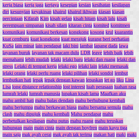
kerja biasa
kerja jaga
kerjaya
kesepian
kesian
kesihatan
kesilapan
diri
kesunyian
keyakinan
khairul
khairul ikhwan
kiasan
kiasan
percintaan
Kifarah
Kim
kisah gelap
kisah hitam
kisah lalu
kisah
perempuan simpanan
kisah silam
kitaran cinta
komited
komitmen
komunikasi
komunikasi berkesan
kongkong
kosong
krul
kuarantin
kuat cemburu
kuat kongkong
kuat merajuk
kurang beri perhatian
KuSa
lain minat
lain pendapat
laki bini
lambat
lapang dada
lawa
layanan buruk
layanan tak macam dulu
LDR
leave
lebih baik
lebih
memahami
lebih mudah
lelaki
lelaki baru
lelaki dan ruang
lelaki dan
stress
Lelaki di tempat kerja
lelaki ego
lelaki lain
lelaki memasak
lelaki orang
lelaki perlu ruang
lelaki pilihan
lelaki sondol
lembut
lembutkan hati
lepak
lepak dengan kawan
lepaskan
let go
liku
Lina
Lisa
long distance relationship
lost interest
luah perasaan
luahan rasa
lumrah lelaki
lumrah manusia
lupakan kisah lama
Maafkan aku
mahu ambil hati
mahu balas dendam
mahu berhubung kembali
mahu berjumpa
mahu berkawan biasa
mahu bersama semula
mahu
clash
mahu dipujuk
mahu kembali
Mahu pendapat
mahu
perbetulkan kesilapan
mahu putus
mahu ruang
mahu teruskan
hubungan
main
main cinta
main dengan boyfren
main kayu tiga
main saja
mak ayah cerai
mak ayah tak terima
makan hati
maki
maki