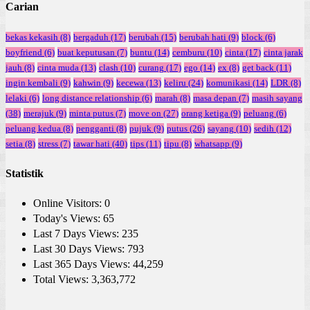
Carian
bekas kekasih
(8)
bergaduh
(17)
berubah
(15)
berubah hati
(9)
block
(6)
boyfriend
(6)
buat keputusan
(7)
buntu
(14)
cemburu
(10)
cinta
(17)
cinta jarak
jauh
(8)
cinta muda
(13)
clash
(10)
curang
(17)
ego
(14)
ex
(8)
get back
(11)
ingin kembali
(9)
kahwin
(9)
kecewa
(13)
keliru
(24)
komunikasi
(14)
LDR
(8)
lelaki
(6)
long distance relationship
(6)
marah
(8)
masa depan
(7)
masih sayang
(38)
merajuk
(9)
minta putus
(7)
move on
(27)
orang ketiga
(9)
peluang
(6)
peluang kedua
(8)
pengganti
(8)
pujuk
(9)
putus
(26)
sayang
(10)
sedih
(12)
setia
(8)
stress
(7)
tawar hati
(40)
tips
(11)
tipu
(8)
whatsapp
(9)
Statistik
Online Visitors:
0
Today's Views:
65
Last 7 Days Views:
235
Last 30 Days Views:
793
Last 365 Days Views:
44,259
Total Views:
3,363,772