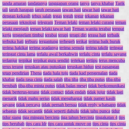
tanda amaran
tandatanya
tanggapan orang
tanya
tanya khabar
Tarik
tali
taruh harapan
taruh perasaan
tawan hati
tawar hati
tawar hati
dengan kekasih
tebus salah
tegas
teguh
tegur
tekanan
tekanan
perasaan
teknologi
telegram
Teman lelaki
teman lelaki curang
teman
lelaki menjauh
teman lelaki tawar hati
Teman wanita terabai
tempat
kerja
tenggelam timbul
terabai
terapi
terapi diri
terasa hati
terbaik
terbuka hati
terburu
tergantung
terhegeh
terikat
terima baik buruk
terima hakikat
terima seadanya
terima semula
terima takdir
teringat
teringat cinta lama
terlalu awal berkahwin
terlalu cinta
terlalu sayang
terlanjur
terpikat
terpikat guru sendiri
tertekan
tertipu
terus mencuba
terus terang
teruskan atau putuskan
teruskan hidup
test pasangan
tetap pendirian
Thena
tiada hala tuju
tiada kad pengenalan
tiada
khabar
tiada rasa cinta
tiada salah
tiba tiba
tiba tiba putus
tiba-tiba
berubah
tiba-tiba minta putus
tidak balas mesej
tidak berkomunikasi
tidak berterus-terang
tidak contact
tidak endah
tidak jujur
tidak lagi
menarik
tidak mahu serius
tidak menghargai
tidak pamer kasih
sayang
tidak percaya
tidak pernah bersua
tidak reply whatsapp
tidak
sebagus
tidak secantik
tidak seperti dahulu
tidak tahu punca
tidur
tidur siang
tiga minggu bercinta
tiga tahun bercinta
tingakatan 4
tips
tips berubah
tips cara ldr
tips cara untuk move on
tips cinta
tips cinta