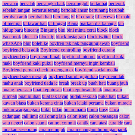
bersabar
bersalah
bersangka baik
bersungguh
bertaubat
bertepuk
sebelah tangan
berterus terang
bertolak ansur
bertunang
berubah
berubah arah
berubah hati
berulang
bf
bf curang
bf kecewa
bf main
bf menipu
bf tawar hati
bf tinggal
Biana
biarkan dia bahagia
bin
hidup baru
bincang
Bingung
bini
bini minta cerai
block
block
Facebook
block fb
block ig
block instagram
block twitter
block
whatsApp
blur
boleh ke
boyfren tak nak tanggungjawab
boyfriend
boyfriend bela adik
Boyfriend controlling
boyfriend curang
boyfriend ego
boyfriend fitnah
boyfriend internet
boyfriend kaki
maki
boyfriend kaki pukul
boyfriend merayu ingin kembali
Boyfriend pernah check in dengan ex
boyfriend social media
boyfriend suka merajuk
boyfriend suruh gugurkan
boyfriend tak
mahu anak
boyfriend tiada ic
break
break up
buah hati
buang jauh
buang perasaan
buat keputusan
buat keputusan bijak
buat main
sumpah
buat pilihan
buat tak layan
budak sekolah
buka hati
bukan
kawan biasa
bukan kerana cinta
bukan lelaki pertama
bukan miracle
bukan warganegara
bukti
bulan
bulan madu
buntu
busy
Caca
cadangan
call limit
call orang lain
calon isteri
calon pasangan
calon
satu negeri
calon suami
cannot commit
cantik
cara atasi
cara ldr
cara
lupakan seseorang
cara memujuk
cara menangani hubungan jarak