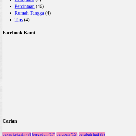
Percintaan
(46)
Rumah Tangga
(4)
Tips
(4)
Facebook Kami
Carian
bekas kekasih
(8)
bergaduh
(17)
berubah
(15)
berubah hati
(9)