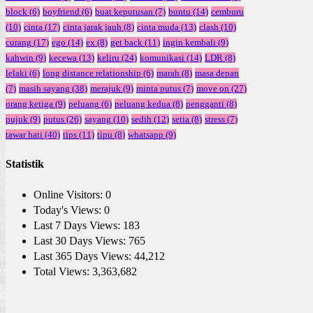
block
(6)
boyfriend
(6)
buat keputusan
(7)
buntu
(14)
cemburu
(10)
cinta
(17)
cinta jarak jauh
(8)
cinta muda
(13)
clash
(10)
curang
(17)
ego
(14)
ex
(8)
get back
(11)
ingin kembali
(9)
kahwin
(9)
kecewa
(13)
keliru
(24)
komunikasi
(14)
LDR
(8)
lelaki
(6)
long distance relationship
(6)
marah
(8)
masa depan
(7)
masih sayang
(38)
merajuk
(9)
minta putus
(7)
move on
(27)
orang ketiga
(9)
peluang
(6)
peluang kedua
(8)
pengganti
(8)
pujuk
(9)
putus
(26)
sayang
(10)
sedih
(12)
setia
(8)
stress
(7)
tawar hati
(40)
tips
(11)
tipu
(8)
whatsapp
(9)
Statistik
Online Visitors:
0
Today's Views:
0
Last 7 Days Views:
183
Last 30 Days Views:
765
Last 365 Days Views:
44,212
Total Views:
3,363,682