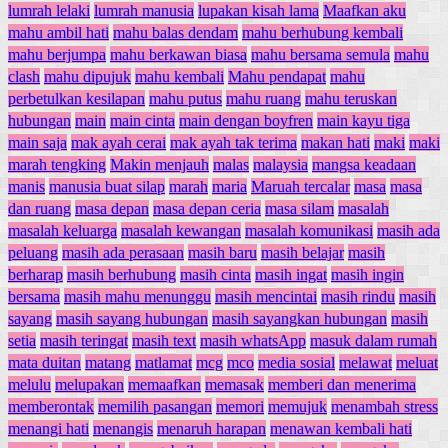
lumrah lelaki
lumrah manusia
lupakan kisah lama
Maafkan aku
mahu ambil hati
mahu balas dendam
mahu berhubung kembali
mahu berjumpa
mahu berkawan biasa
mahu bersama semula
mahu
clash
mahu dipujuk
mahu kembali
Mahu pendapat
mahu
perbetulkan kesilapan
mahu putus
mahu ruang
mahu teruskan
hubungan
main
main cinta
main dengan boyfren
main kayu tiga
main saja
mak ayah cerai
mak ayah tak terima
makan hati
maki
maki
marah tengking
Makin menjauh
malas
malaysia
mangsa keadaan
manis
manusia buat silap
marah
maria
Maruah tercalar
masa
masa
dan ruang
masa depan
masa depan ceria
masa silam
masalah
masalah keluarga
masalah kewangan
masalah komunikasi
masih ada
peluang
masih ada perasaan
masih baru
masih belajar
masih
berharap
masih berhubung
masih cinta
masih ingat
masih ingin
bersama
masih mahu menunggu
masih mencintai
masih rindu
masih
sayang
masih sayang hubungan
masih sayangkan hubungan
masih
setia
masih teringat
masih text
masih whatsApp
masuk dalam rumah
mata duitan
matang
matlamat
mcg
mco
media sosial
melawat
meluat
melulu
melupakan
memaafkan
memasak
memberi dan menerima
memberontak
memilih pasangan
memori
memujuk
menambah stress
menangi hati
menangis
menaruh harapan
menawan kembali hati