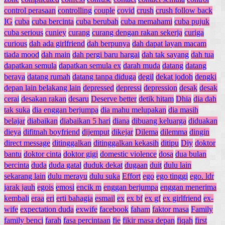
control perasaan
controlling
couple
covid
crush
crush follow back
IG
cuba
cuba bercinta
cuba berubah
cuba memahami
cuba pujuk
cuba serious
cuniey
curang
curang dengan rakan sekerja
curiga
curious
dah ada girlfriend
dah berpunya
dah dapat layan macam
tiada mood
dah main
dah pergi baru hargai
dah tak sayang
dah tua
dapatkan semula
dapatkan semula ex
darah muda
datang
datang
beraya
datang rumah
datang tanpa diduga
degil
dekat jodoh
dengki
depan lain belakang lain
depressed
depressi
depression
desak
desak
cerai
desakan rakan
desaru
Deserve better
detik hitam
Dhia
dia dah
tak suka
dia enggan berjumpa
dia mahu melupakan
dia masih
belajar
diabaikan
diabaikan 5 hari
diana
dibuang keluarga
diduakan
dieya
difitnah boyfriend
dijemput
dikejar
Dilema
dilemma
dingin
direct message
ditinggalkan
ditinggalkan kekasih
ditipu
Diy
doktor
bantu
doktor cinta
doktor gigi
domestic violence
dosa
dua bulan
bercinta
duda
duda gatal
duduk dekat
dugaan
duit
dulu lain
sekarang lain
dulu merayu
dulu suka
Effort
ego
ego tinggi
ego. ldr
jarak jauh
egois
emosi
encik m
enggan berjumpa
enggan menerima
kembali
eraa
eri
erti bahagia
esmail
ex
ex bf
ex gf
ex girlfriend
ex-
wife
expectation duda
exwife
facebook
faham
faktor masa
Family
family benci
farah
fasa percintaan
fie
fikir masa depan
fiqah
first