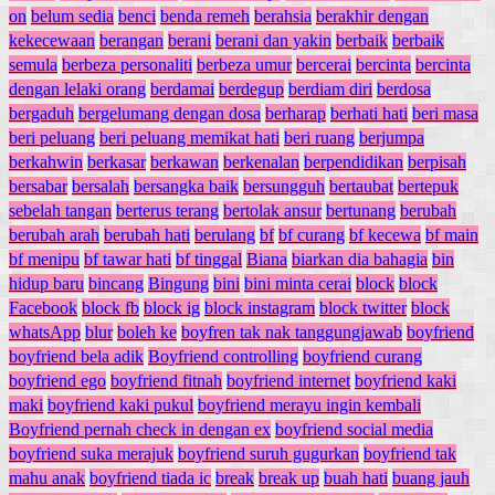
on
belum sedia
benci
benda remeh
berahsia
berakhir dengan
kekecewaan
berangan
berani
berani dan yakin
berbaik
berbaik
semula
berbeza personaliti
berbeza umur
bercerai
bercinta
bercinta
dengan lelaki orang
berdamai
berdegup
berdiam diri
berdosa
bergaduh
bergelumang dengan dosa
berharap
berhati hati
beri masa
beri peluang
beri peluang memikat hati
beri ruang
berjumpa
berkahwin
berkasar
berkawan
berkenalan
berpendidikan
berpisah
bersabar
bersalah
bersangka baik
bersungguh
bertaubat
bertepuk
sebelah tangan
berterus terang
bertolak ansur
bertunang
berubah
berubah arah
berubah hati
berulang
bf
bf curang
bf kecewa
bf main
bf menipu
bf tawar hati
bf tinggal
Biana
biarkan dia bahagia
bin
hidup baru
bincang
Bingung
bini
bini minta cerai
block
block
Facebook
block fb
block ig
block instagram
block twitter
block
whatsApp
blur
boleh ke
boyfren tak nak tanggungjawab
boyfriend
boyfriend bela adik
Boyfriend controlling
boyfriend curang
boyfriend ego
boyfriend fitnah
boyfriend internet
boyfriend kaki
maki
boyfriend kaki pukul
boyfriend merayu ingin kembali
Boyfriend pernah check in dengan ex
boyfriend social media
boyfriend suka merajuk
boyfriend suruh gugurkan
boyfriend tak
mahu anak
boyfriend tiada ic
break
break up
buah hati
buang jauh