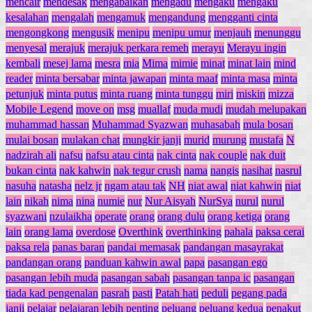
mencair
mendesak
mengabaikan
mengadu
mengaku
mengaku
kesalahan
mengalah
mengamuk
mengandung
mengganti cinta
mengongkong
mengusik
menipu
menipu umur
menjauh
menunggu
menyesal
merajuk
merajuk perkara remeh
merayu
Merayu ingin
kembali
mesej lama
mesra
mia
Mima
mimie
minat
minat lain
mind
reader
minta bersabar
minta jawapan
minta maaf
minta masa
minta
petunjuk
minta putus
minta ruang
minta tunggu
miri
miskin
mizza
Mobile Legend
move on
msg
muallaf
muda mudi
mudah melupakan
muhammad hassan
Muhammad Syazwan
muhasabah
mula bosan
mulai bosan
mulakan chat
mungkir janji
murid
murung
mustafa
N
nadzirah ali
nafsu
nafsu atau cinta
nak cinta
nak couple
nak duit
bukan cinta
nak kahwin
nak tegur crush
nama
nangis
nasihat
nasrul
nasuha
natasha
nelz jr
ngam atau tak
NH
niat awal
niat kahwin
niat
lain
nikah
nima
nina
numie
nur
Nur Aisyah
NurSya
nurul
nurul
syazwani
nzulaikha
operate
orang
orang dulu
orang ketiga
orang
lain
orang lama
overdose
Overthink
overthinking
pahala
paksa cerai
paksa rela
panas baran
pandai memasak
pandangan masayrakat
pandangan orang
panduan kahwin awal
papa
pasangan ego
pasangan lebih muda
pasangan sabah
pasangan tanpa ic
pasangan
tiada kad pengenalan
pasrah
pasti
Patah hati
peduli
pegang pada
janji
pelajar
pelajaran lebih penting
peluang
peluang kedua
penakut