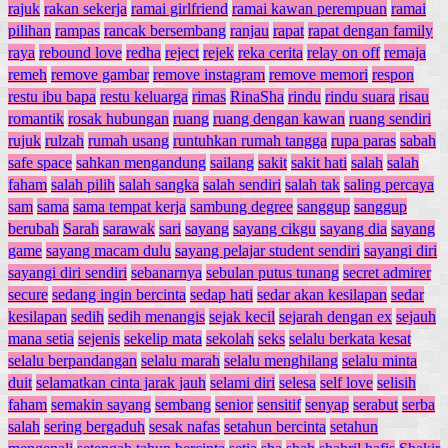
rajuk
rakan sekerja
ramai girlfriend
ramai kawan perempuan
ramai
pilihan
rampas
rancak bersembang
ranjau
rapat
rapat dengan family
raya
rebound love
redha
reject
rejek
reka cerita
relay on off
remaja
remeh
remove gambar
remove instagram
remove memori
respon
restu ibu bapa
restu keluarga
rimas
RinaSha
rindu
rindu suara
risau
romantik
rosak hubungan
ruang
ruang dengan kawan
ruang sendiri
rujuk
rulzah
rumah usang
runtuhkan rumah tangga
rupa paras
sabah
safe space
sahkan mengandung
sailang
sakit
sakit hati
salah
salah
faham
salah pilih
salah sangka
salah sendiri
salah tak
saling percaya
sam
sama
sama tempat kerja
sambung degree
sanggup
sanggup
berubah
Sarah
sarawak
sari
sayang
sayang cikgu
sayang dia
sayang
game
sayang macam dulu
sayang pelajar student sendiri
sayangi diri
sayangi diri sendiri
sebanarnya
sebulan putus tunang
secret admirer
secure
sedang ingin bercinta
sedap hati
sedar akan kesilapan
sedar
kesilapan
sedih
sedih menangis
sejak kecil
sejarah dengan ex
sejauh
mana setia
sejenis
sekelip mata
sekolah
seks
selalu berkata kesat
selalu berpandangan
selalu marah
selalu menghilang
selalu minta
duit
selamatkan cinta jarak jauh
selami diri
selesa
self love
selisih
faham
semakin sayang
sembang
senior
sensitif
senyap
serabut
serba
salah
sering bergaduh
sesak nafas
setahun bercinta
setahun