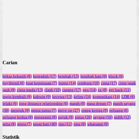
Carian
bekas kekasih
(8)
bergaduh
(17)
berubah
(15)
berubah hati
(9)
block
(6)
boyfriend
(6)
buat keputusan
(7)
buntu
(14)
cemburu
(10)
cinta
(17)
cinta jarak
jauh
(8)
cinta muda
(13)
clash
(10)
curang
(17)
ego
(14)
ex
(8)
get back
(11)
ingin kembali
(9)
kahwin
(9)
kecewa
(13)
keliru
(24)
komunikasi
(14)
LDR
(8)
lelaki
(6)
long distance relationship
(6)
marah
(8)
masa depan
(7)
masih sayang
(38)
merajuk
(9)
minta putus
(7)
move on
(27)
orang ketiga
(9)
peluang
(6)
peluang kedua
(8)
pengganti
(8)
pujuk
(9)
putus
(26)
sayang
(10)
sedih
(12)
setia
(8)
stress
(7)
tawar hati
(40)
tips
(11)
tipu
(8)
whatsapp
(9)
Statistik