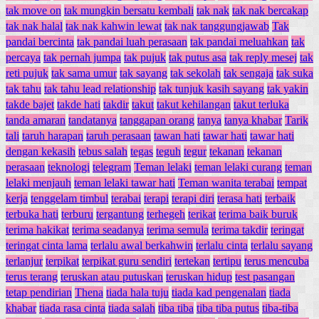
tak move on
tak mungkin bersatu kembali
tak nak
tak nak bercakap
tak nak halal
tak nak kahwin lewat
tak nak tanggungjawab
Tak
pandai bercinta
tak pandai luah perasaan
tak pandai meluahkan
tak
percaya
tak pernah jumpa
tak pujuk
tak putus asa
tak reply mesej
tak
reti pujuk
tak sama umur
tak sayang
tak sekolah
tak sengaja
tak suka
tak tahu
tak tahu lead relationship
tak tunjuk kasih sayang
tak yakin
takde bajet
takde hati
takdir
takut
takut kehilangan
takut terluka
tanda amaran
tandatanya
tanggapan orang
tanya
tanya khabar
Tarik
tali
taruh harapan
taruh perasaan
tawan hati
tawar hati
tawar hati
dengan kekasih
tebus salah
tegas
teguh
tegur
tekanan
tekanan
perasaan
teknologi
telegram
Teman lelaki
teman lelaki curang
teman
lelaki menjauh
teman lelaki tawar hati
Teman wanita terabai
tempat
kerja
tenggelam timbul
terabai
terapi
terapi diri
terasa hati
terbaik
terbuka hati
terburu
tergantung
terhegeh
terikat
terima baik buruk
terima hakikat
terima seadanya
terima semula
terima takdir
teringat
teringat cinta lama
terlalu awal berkahwin
terlalu cinta
terlalu sayang
terlanjur
terpikat
terpikat guru sendiri
tertekan
tertipu
terus mencuba
terus terang
teruskan atau putuskan
teruskan hidup
test pasangan
tetap pendirian
Thena
tiada hala tuju
tiada kad pengenalan
tiada
khabar
tiada rasa cinta
tiada salah
tiba tiba
tiba tiba putus
tiba-tiba