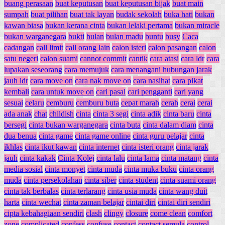
buang perasaan
buat keputusan
buat keputusan bijak
buat main
sumpah
buat pilihan
buat tak layan
budak sekolah
buka hati
bukan
kawan biasa
bukan kerana cinta
bukan lelaki pertama
bukan miracle
bukan warganegara
bukti
bulan
bulan madu
buntu
busy
Caca
cadangan
call limit
call orang lain
calon isteri
calon pasangan
calon
satu negeri
calon suami
cannot commit
cantik
cara atasi
cara ldr
cara
lupakan seseorang
cara memujuk
cara menangani hubungan jarak
jauh ldr
cara move on
cara nak move on
cara nasihat
cara pikat
kembali
cara untuk move on
cari pasal
cari pengganti
cari yang
sesuai
celaru
cemburu
cemburu buta
cepat marah
cerah
cerai
cerai
ada anak
chat
childish
cinta
cinta 3 segi
cinta adik
cinta baru
cinta
bersegi
cinta bukan warganegara
cinta buta
cinta dalam diam
cinta
dua benua
cinta game
cinta game online
cinta guru pelajar
cinta
ikhlas
cinta ikut kawan
cinta internet
cinta isteri orang
cinta jarak
jauh
cinta kakak
Cinta Kolej
cinta lalu
cinta lama
cinta matang
cinta
media sosial
cinta monyet
cinta muda
cinta muka buku
cinta orang
muda
cinta persekolahan
cinta siber
cinta student
cinta suami orang
cinta tak berbalas
cinta terlarang
cinta usia muda
cinta wang duit
harta
cinta wechat
cinta zaman belajar
cintai diri
cintai diri sendiri
cipta kebahagiaan sendiri
clash
clingy
closure
come clean
comfort
zone
complicated
confess
confuse
contact
contact semula
control