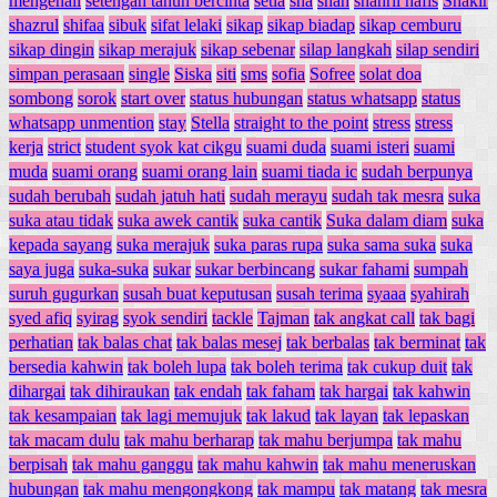
mengenali
setengah tahun bercinta
setia
sha
shah
shahril hafis
Shakir
shazrul
shifaa
sibuk
sifat lelaki
sikap
sikap biadap
sikap cemburu
sikap dingin
sikap merajuk
sikap sebenar
silap langkah
silap sendiri
simpan perasaan
single
Siska
siti
sms
sofia
Sofree
solat doa
sombong
sorok
start over
status hubungan
status whatsapp
status
whatsapp unmention
stay
Stella
straight to the point
stress
stress
kerja
strict
student syok kat cikgu
suami duda
suami isteri
suami
muda
suami orang
suami orang lain
suami tiada ic
sudah berpunya
sudah berubah
sudah jatuh hati
sudah merayu
sudah tak mesra
suka
suka atau tidak
suka awek cantik
suka cantik
Suka dalam diam
suka
kepada sayang
suka merajuk
suka paras rupa
suka sama suka
suka
saya juga
suka-suka
sukar
sukar berbincang
sukar fahami
sumpah
suruh gugurkan
susah buat keputusan
susah terima
syaaa
syahirah
syed afiq
syirag
syok sendiri
tackle
Tajman
tak angkat call
tak bagi
perhatian
tak balas chat
tak balas mesej
tak berbalas
tak berminat
tak
bersedia kahwin
tak boleh lupa
tak boleh terima
tak cukup duit
tak
dihargai
tak dihiraukan
tak endah
tak faham
tak hargai
tak kahwin
tak kesampaian
tak lagi memujuk
tak lakud
tak layan
tak lepaskan
tak macam dulu
tak mahu berharap
tak mahu berjumpa
tak mahu
berpisah
tak mahu ganggu
tak mahu kahwin
tak mahu meneruskan
hubungan
tak mahu mengongkong
tak mampu
tak matang
tak mesra