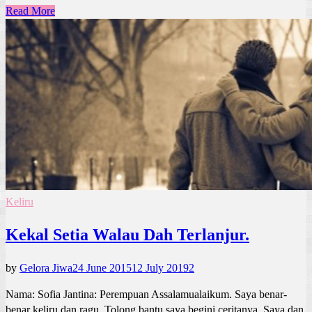
Read More
Keliru
Kekal Setia Walau Dah Terlanjur.
by
Gelora Jiwa
24 June 2015
12 July 2019
2
Nama: Sofia Jantina: Perempuan Assalamualaikum. Saya benar-
benar keliru dan ragu. Tolong bantu saya begini ceritanya. Saya dan