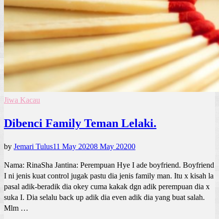
Jiwa Kacau
Dibenci Family Teman Lelaki.
by
Jemari Tulus
11 May 2020
8 May 2020
0
Nama: RinaSha Jantina: Perempuan Hye I ade boyfriend. Boyfriend
I ni jenis kuat control jugak pastu dia jenis family man. Itu x kisah la
pasal adik-beradik dia okey cuma kakak dgn adik perempuan dia x
suka I. Dia selalu back up adik dia even adik dia yang buat salah.
Mlm …