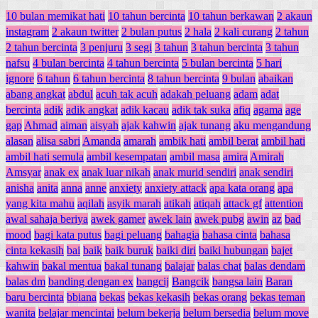
10 bulan memikat hati
10 tahun bercinta
10 tahun berkawan
2 akaun
instagram
2 akaun twitter
2 bulan putus
2 hala
2 kali curang
2 tahun
2 tahun bercinta
3 penjuru
3 segi
3 tahun
3 tahun bercinta
3 tahun
nafsu
4 bulan bercinta
4 tahun bercinta
5 bulan bercinta
5 hari
ignore
6 tahun
6 tahun bercinta
8 tahun bercinta
9 bulan
abaikan
abang angkat
abdul
acuh tak acuh
adakah peluang
adam
adat
bercinta
adik
adik angkat
adik kacau
adik tak suka
afiq
agama
age
gap
Ahmad
aiman
aisyah
ajak kahwin
ajak tunang
aku mengandung
alasan
alisa sabri
Amanda
amarah
ambik hati
ambil berat
ambil hati
ambil hati semula
ambil kesempatan
ambil masa
amira
Amirah
Amsyar
anak ex
anak luar nikah
anak murid sendiri
anak sendiri
anisha
anita
anna
anne
anxiety
anxiety attack
apa kata orang
apa
yang kita mahu
aqilah
asyik marah
atikah
atiqah
attack gf
attention
awal sahaja beriya
awek gamer
awek lain
awek pubg
awin
az
bad
mood
bagi kata putus
bagi peluang
bahagia
bahasa cinta
bahasa
cinta kekasih
bai
baik
baik buruk
baiki diri
baiki hubungan
bajet
kahwin
bakal mentua
bakal tunang
balajar
balas chat
balas dendam
balas dm
banding dengan ex
bangcij
Bangcik
bangsa lain
Baran
baru bercinta
bbiana
bekas
bekas kekasih
bekas orang
bekas teman
wanita
belajar mencintai
belum bekerja
belum bersedia
belum move