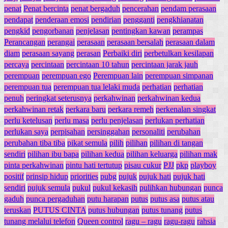
penat
Penat bercinta
penat bergaduh
pencerahan
pendam perasaan
pendapat
penderaan emosi
pendirian
pengganti
pengkhianatan
pengkid
pengorbanan
penjelasan
pentingkan kawan
perampas
Perancangan
perangai
perasaan
perasaan bersalah
perasaan dalam
diam
perasaan sayang
perasan
Perbaiki diri
perbetulkan kesilapan
percaya
percintaan
percintaan 10 tahun
percintaan jarak jauh
perempuan
perempuan ego
Perempuan lain
perempuan simpanan
perempuan tua
perempuan tua lelaki muda
perhatian
perhatian
penuh
peringkat seterusnya
perkahwinan
perkahwinan kedua
perkahwinan retak
perkara baru
perkara remeh
perkenalan singkat
perlu ketelusan
perlu masa
perlu penjelasan
perlukan perhatian
perlukan saya
perpisahan
persinggahan
personaliti
perubahan
perubahan tiba tiba
pikat semula
pilih
pilihan
pilihan di tangan
sendiri
pilihan ibu bapa
pilihan kedua
pilihan keluarga
pilihan mak
pinta perkahwinan
pintu hati tertutup
pisau cukur
PJJ
pkp
playboy
positif
prinsip hidup
priorities
pubg
pujuk
pujuk hati
pujuk hati
sendiri
pujuk semula
pukul
pukul kekasih
pulihkan hubungan
punca
gaduh
punca pergaduhan
putu harapan
putus
putus asa
putus atau
teruskan
PUTUS CINTA
putus hubungan
putus tunang
putus
tunang melalui telefon
Queen control
ragu – ragu
ragu-ragu
rahsia