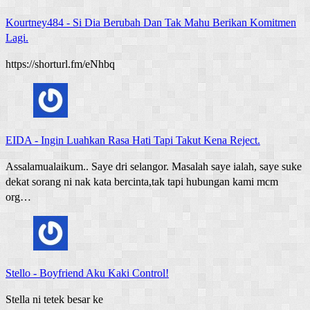
Kourtney484
-
Si Dia Berubah Dan Tak Mahu Berikan Komitmen
Lagi.
https://shorturl.fm/eNhbq
EIDA
-
Ingin Luahkan Rasa Hati Tapi Takut Kena Reject.
Assalamualaikum.. Saye dri selangor. Masalah saye ialah, saye suke
dekat sorang ni nak kata bercinta,tak tapi hubungan kami mcm
org…
Stello
-
Boyfriend Aku Kaki Control!
Stella ni tetek besar ke