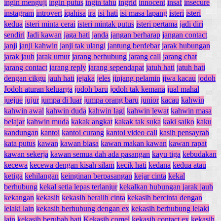
ingin menguji
ingin putus
ingin tahu
ingrid
innocent
insaf
insecure
instagram
introvert
iqahisa
ira
isi hati
isi masa lapang
isteri
isteri
kedua
isteri minta cerai
isteri mintak putus
isteri pertama
jadi diri
sendiri
Jadi kawan
jaga hati
janda
jangan berharap
jangan contact
janji
janji kahwin
janji tak ulangi
jantung berdebar
jarak hubungan
jarak jauh
jarak umur
jarang berhubung
jarang call
jarang chat
jarang contact
jarang reply
jarang sependapat
jatuh hati
jatuh hati
dengan cikgu
jauh hati
jejaka
jeles
jinjang pelamin
jiwa kacau
jodoh
Jodoh aturan keluarga
jodoh baru
jodoh tak kemana
jual mahal
juejue
jujur
jumpa di luar
jumpa orang baru
junior
kacau
kahwin
kahwin awal
kahwin duda
kahwin lagi
kahwin lewat
kahwin masa
belajar
kahwin muda
kakak angkat
kakak tak suka
kaki saiko
kaku
kandungan
kantoi
kantoi curang
kantoi video call
kasih pensayrah
kata putus
kawan
kawan biasa
kawan makan kawan
kawan rapat
kawan sekerja
kawan semua dah ada pasangan
kayu tiga
kebudakan
kecewa
kecewa dengan kisah silam
kecik hati
kedana
kedua atau
ketiga
kehilangan
keinginan berpasangan
kejar cinta
kekal
berhubung
kekal setia lepas terlanjur
kekalkan hubungan jarak jauh
kekangan
kekasih
kekasih beralih cinta
kekasih bercinta dengan
lelaki lain
kekasih berhubung dengan ex
kekasih berhubung lelaki
lain
kekasih berubah hati
Kekasih comel
kekasih contact ex
kekasih