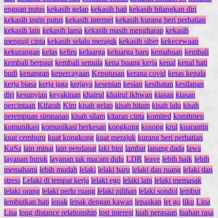
enggan putus
kekasih gelap
kekasih hati
kekasih hilangkan diri
kekasih ingin putus
kekasih internet
kekasih kurang beri perhatian
kekasih lain
kekasih lama
kekasih masih mengharap
kekasih
menguji cinta
kekasih selalu merajuk
kekasih siber
kekecewaan
kekurangan
kelas
keliru
keluarga
keluarga baru
kemahuan
kembali
kembali berpaut
kembali semula
kena buang kerja
kenal
kenal hati
budi
kenangan
kepercayaan
Keputusan
kerana covid
keras kepala
kerja biasa
kerja jaga
kerjaya
kesepian
kesian
kesihatan
kesilapan
diri
kesunyian
keyakinan
khairul
khairul ikhwan
kiasan
kiasan
percintaan
Kifarah
Kim
kisah gelap
kisah hitam
kisah lalu
kisah
perempuan simpanan
kisah silam
kitaran cinta
komited
komitmen
komunikasi
komunikasi berkesan
kongkong
kosong
krul
kuarantin
kuat cemburu
kuat kongkong
kuat merajuk
kurang beri perhatian
KuSa
lain minat
lain pendapat
laki bini
lambat
lapang dada
lawa
layanan buruk
layanan tak macam dulu
LDR
leave
lebih baik
lebih
memahami
lebih mudah
lelaki
lelaki baru
lelaki dan ruang
lelaki dan
stress
Lelaki di tempat kerja
lelaki ego
lelaki lain
lelaki memasak
lelaki orang
lelaki perlu ruang
lelaki pilihan
lelaki sondol
lembut
lembutkan hati
lepak
lepak dengan kawan
lepaskan
let go
liku
Lina
Lisa
long distance relationship
lost interest
luah perasaan
luahan rasa