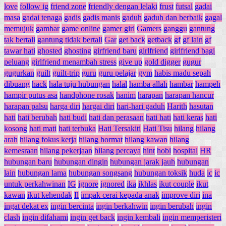
love
follow ig
friend zone
friendly dengan lelaki
frust
futsal
gadai
masa
gadai tenaga
gadis
gadis manis
gaduh
gaduh dan berbaik
gagal
memujuk
gambar
game online
gamer girl
Gamers
ganggu
gantung
tak bertali
gantung tidak bertali
Gar
get back
getback
gf
gf lain
gf
tawar hati
ghosted
ghosting
girfriend baru
girlfriend
girlfriend bagi
peluang
girlfriend menambah stress
give up
gold digger
gugur
gugurkan
guilt
guilt-trip
guru
guru pelajar
gym
habis madu sepah
dibuang
hack
hala tuju hubungan
halal
hamba allah
hambar
hampeh
hampir putus asa
handphone rosak
hanim
harapan
harapan hancur
harapan palsu
harga diri
hargai diri
hari-hari gaduh
Harith
hasutan
hati
hati berubah
hati budi
hati dan perasaan
hati hati
hati keras
hati
kosong
hati mati
hati terbuka
Hati Tersakiti
Hati Tisu
hilang
hilang
arah
hilang fokus kerja
hilang hormat
hilang kawan
hilang
kemesraan
hilang pekerjaan
hilang percaya
hint
hobi
hospital
HR
hubungan baru
hubungan dingin
hubungan jarak jauh
hubungan
lain
hubungan lama
hubungan songsang
hubungan toksik
huda
ic
ic
untuk perkahwinan
IG
ignore
ignored
ika
ikhlas
ikut couple
ikut
kawan
ikut kehendak
Il
impak cerai kepada anak
improve diri
ina
ingat dekat ex
ingin bercinta
ingin berkahwin
ingin berubah
ingin
clash
ingin difahami
ingin get back
ingin kembali
ingin memperisteri