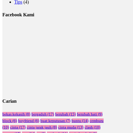
Tips
(4)
Facebook Kami
Carian
bekas kekasih
(8)
bergaduh
(17)
berubah
(15)
berubah hati
(9)
block
(6)
boyfriend
(6)
buat keputusan
(7)
buntu
(14)
cemburu
(10)
cinta
(17)
cinta jarak jauh
(8)
cinta muda
(13)
clash
(10)