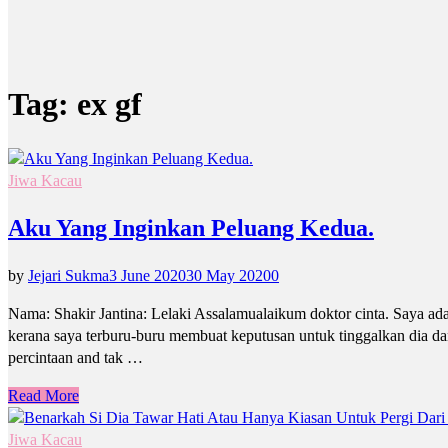
Tag:
ex gf
Jiwa Kacau
Aku Yang Inginkan Peluang Kedua.
by
Jejari Sukma
3 June 2020
30 May 2020
0
Nama: Shakir Jantina: Lelaki Assalamualaikum doktor cinta. Saya ada
kerana saya terburu-buru membuat keputusan untuk tinggalkan dia dan
percintaan and tak …
Read More
Jiwa Kacau