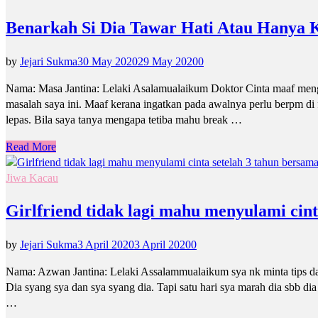
Benarkah Si Dia Tawar Hati Atau Hanya 
by
Jejari Sukma
30 May 2020
29 May 2020
0
Nama: Masa Jantina: Lelaki Asalamualaikum Doktor Cinta maaf men
masalah saya ini. Maaf kerana ingatkan pada awalnya perlu berpm di
lepas. Bila saya tanya mengapa tetiba mahu break …
Read More
Jiwa Kacau
Girlfriend tidak lagi mahu menyulami cint
by
Jejari Sukma
3 April 2020
3 April 2020
0
Nama: Azwan Jantina: Lelaki Assalammualaikum sya nk minta tips da
Dia syang sya dan sya syang dia. Tapi satu hari sya marah dia sbb di
…