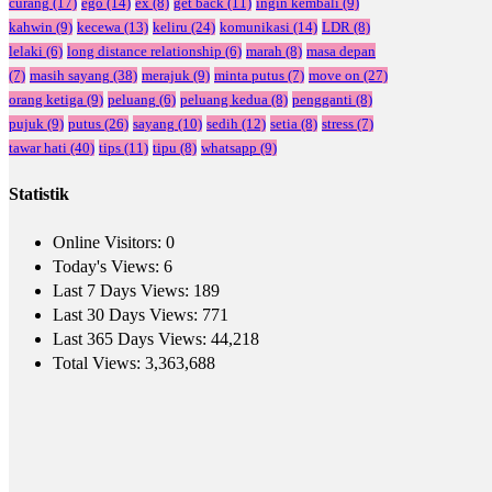
curang
(17)
ego
(14)
ex
(8)
get back
(11)
ingin kembali
(9)
kahwin
(9)
kecewa
(13)
keliru
(24)
komunikasi
(14)
LDR
(8)
lelaki
(6)
long distance relationship
(6)
marah
(8)
masa depan
(7)
masih sayang
(38)
merajuk
(9)
minta putus
(7)
move on
(27)
orang ketiga
(9)
peluang
(6)
peluang kedua
(8)
pengganti
(8)
pujuk
(9)
putus
(26)
sayang
(10)
sedih
(12)
setia
(8)
stress
(7)
tawar hati
(40)
tips
(11)
tipu
(8)
whatsapp
(9)
Statistik
Online Visitors:
0
Today's Views:
6
Last 7 Days Views:
189
Last 30 Days Views:
771
Last 365 Days Views:
44,218
Total Views:
3,363,688