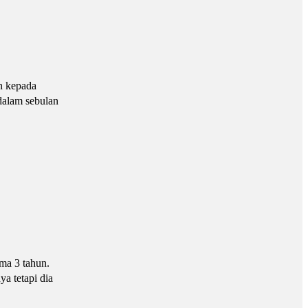
n kepada
dalam sebulan
ma 3 tahun.
a tetapi dia