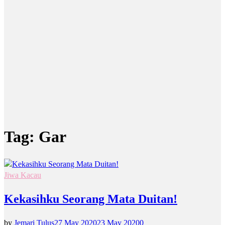
Tag:
Gar
Jiwa Kacau
Kekasihku Seorang Mata Duitan!
by
Jemari Tulus
27 May 2020
23 May 2020
0