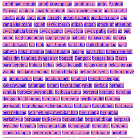
ambil hati semula
ambil kesempatan
ambil masa
amira
Amirah
Amsyar
anak ex
anak luar nikah
anak murid sendiri
anak sendiri
anisha
anita
anna
anne
anxiety
anxiety attack
apa kata orang
apa
yang kita mahu
aqilah
asyik marah
atikah
atiqah
attack gf
attention
awal sahaja beriya
awek gamer
awek lain
awek pubg
awin
az
bad
mood
bagi kata putus
bagi peluang
bahagia
bahasa cinta
bahasa
cinta kekasih
bai
baik
baik buruk
baiki diri
baiki hubungan
bajet
kahwin
bakal mentua
bakal tunang
balajar
balas chat
balas dendam
balas dm
banding dengan ex
bangcij
Bangcik
bangsa lain
Baran
baru bercinta
bbiana
bekas
bekas kekasih
bekas orang
bekas teman
wanita
belajar mencintai
belum bekerja
belum bersedia
belum move
on
belum sedia
benci
benda remeh
berahsia
berakhir dengan
kekecewaan
berangan
berani
berani dan yakin
berbaik
berbaik
semula
berbeza personaliti
berbeza umur
bercerai
bercinta
bercinta
dengan lelaki orang
berdamai
berdegup
berdiam diri
berdosa
bergaduh
bergelumang dengan dosa
berharap
berhati hati
beri masa
beri peluang
beri peluang memikat hati
beri ruang
berjumpa
berkahwin
berkasar
berkawan
berkenalan
berpendidikan
berpisah
bersabar
bersalah
bersangka baik
bersungguh
bertaubat
bertepuk
sebelah tangan
berterus terang
bertolak ansur
bertunang
berubah