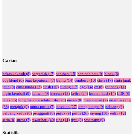
Carian
bekas kekasih
(8)
bergaduh
(17)
berubah
(15)
berubah hati
(9)
block
(6)
boyfriend
(6)
buat keputusan
(7)
buntu
(14)
cemburu
(10)
cinta
(17)
cinta jarak
jauh
(8)
cinta muda
(13)
clash
(10)
curang
(17)
ego
(14)
ex
(8)
get back
(11)
ingin kembali
(9)
kahwin
(9)
kecewa
(13)
keliru
(24)
komunikasi
(14)
LDR
(8)
lelaki
(6)
long distance relationship
(6)
marah
(8)
masa depan
(7)
masih sayang
(38)
merajuk
(9)
minta putus
(7)
move on
(27)
orang ketiga
(9)
peluang
(6)
peluang kedua
(8)
pengganti
(8)
pujuk
(9)
putus
(26)
sayang
(10)
sedih
(12)
setia
(8)
stress
(7)
tawar hati
(40)
tips
(11)
tipu
(8)
whatsapp
(9)
Statistik