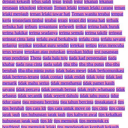
dengan kekasih
tebus salah
tegas
teguh
tegur
tekanan
tekanan
perasaan
teknologi
telegram
Teman lelaki
teman lelaki curang
teman
lelaki menjauh
teman lelaki tawar hati
Teman wanita terabai
tempat
kerja
tenggelam timbul
terabai
terapi
terapi diri
terasa hati
terbaik
terbuka hati
terburu
tergantung
terhegeh
terikat
terima baik buruk
terima hakikat
terima seadanya
terima semula
terima takdir
teringat
teringat cinta lama
terlalu awal berkahwin
terlalu cinta
terlalu sayang
terlanjur
terpikat
terpikat guru sendiri
tertekan
tertipu
terus mencuba
terus terang
teruskan atau putuskan
teruskan hidup
test pasangan
tetap pendirian
Thena
tiada hala tuju
tiada kad pengenalan
tiada
khabar
tiada rasa cinta
tiada salah
tiba tiba
tiba tiba putus
tiba-tiba
berubah
tiba-tiba minta putus
tidak balas mesej
tidak berkomunikasi
tidak berterus-terang
tidak contact
tidak endah
tidak jujur
tidak lagi
menarik
tidak mahu serius
tidak menghargai
tidak pamer kasih
sayang
tidak percaya
tidak pernah bersua
tidak reply whatsapp
tidak
sebagus
tidak secantik
tidak seperti dahulu
tidak tahu punca
tidur
tidur siang
tiga minggu bercinta
tiga tahun bercinta
tingakatan 4
tips
tips berubah
tips cara ldr
tips cara untuk move on
tips cinta
tips cinta
jarak jauh
tips hubungan jarak jauh
tips kahwin awal
tips kekalkan
hubungan jarak jauh
tips ldr
tips memujuk
tips memujuk ex
boyfriend
tips memujuk lelaki
tips mendapatkan kembali kekasih