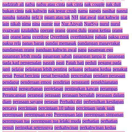
nadzirah ali
nafsu
nafsu atau cinta
nak cinta
nak couple
nak duit
bukan cinta
nak kahwin
nak tegur crush
nama
nangis
nasihat
nasrul
nasuha
natasha
nelz jr
ngam atau tak
NH
niat awal
niat kahwin
niat
lain
nikah
nima
nina
numie
nur
Nur Aisyah
NurSya
nurul
nurul
syazwani
nzulaikha
operate
orang
orang dulu
orang ketiga
orang
lain
orang lama
overdose
Overthink
overthinking
pahala
paksa cerai
paksa rela
panas baran
pandai memasak
pandangan masayrakat
pandangan orang
panduan kahwin awal
papa
pasangan ego
pasangan lebih muda
pasangan sabah
pasangan tanpa ic
pasangan
tiada kad pengenalan
pasrah
pasti
Patah hati
peduli
pegang pada
janji
pelajar
pelajaran lebih penting
peluang
peluang kedua
penakut
penat
Penat bercinta
penat bergaduh
pencerahan
pendam perasaan
pendapat
penderaan emosi
pendirian
pengganti
pengkhianatan
pengkid
pengorbanan
penjelasan
pentingkan kawan
perampas
Perancangan
perangai
perasaan
perasaan bersalah
perasaan dalam
diam
perasaan sayang
perasan
Perbaiki diri
perbetulkan kesilapan
percaya
percintaan
percintaan 10 tahun
percintaan jarak jauh
perempuan
perempuan ego
Perempuan lain
perempuan simpanan
perempuan tua
perempuan tua lelaki muda
perhatian
perhatian
penuh
peringkat seterusnya
perkahwinan
perkahwinan kedua