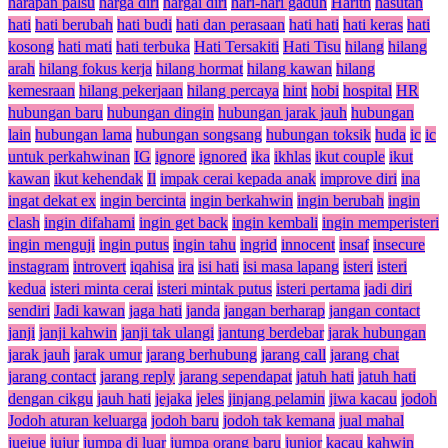
harapan palsu
harga diri
hargai diri
hari-hari gaduh
Harith
hasutan
hati
hati berubah
hati budi
hati dan perasaan
hati hati
hati keras
hati
kosong
hati mati
hati terbuka
Hati Tersakiti
Hati Tisu
hilang
hilang
arah
hilang fokus kerja
hilang hormat
hilang kawan
hilang
kemesraan
hilang pekerjaan
hilang percaya
hint
hobi
hospital
HR
hubungan baru
hubungan dingin
hubungan jarak jauh
hubungan
lain
hubungan lama
hubungan songsang
hubungan toksik
huda
ic
ic
untuk perkahwinan
IG
ignore
ignored
ika
ikhlas
ikut couple
ikut
kawan
ikut kehendak
Il
impak cerai kepada anak
improve diri
ina
ingat dekat ex
ingin bercinta
ingin berkahwin
ingin berubah
ingin
clash
ingin difahami
ingin get back
ingin kembali
ingin memperisteri
ingin menguji
ingin putus
ingin tahu
ingrid
innocent
insaf
insecure
instagram
introvert
iqahisa
ira
isi hati
isi masa lapang
isteri
isteri
kedua
isteri minta cerai
isteri mintak putus
isteri pertama
jadi diri
sendiri
Jadi kawan
jaga hati
janda
jangan berharap
jangan contact
janji
janji kahwin
janji tak ulangi
jantung berdebar
jarak hubungan
jarak jauh
jarak umur
jarang berhubung
jarang call
jarang chat
jarang contact
jarang reply
jarang sependapat
jatuh hati
jatuh hati
dengan cikgu
jauh hati
jejaka
jeles
jinjang pelamin
jiwa kacau
jodoh
Jodoh aturan keluarga
jodoh baru
jodoh tak kemana
jual mahal
juejue
jujur
jumpa di luar
jumpa orang baru
junior
kacau
kahwin