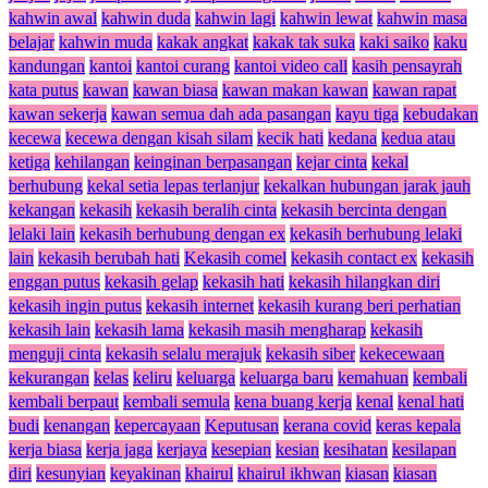
kahwin awal
kahwin duda
kahwin lagi
kahwin lewat
kahwin masa
belajar
kahwin muda
kakak angkat
kakak tak suka
kaki saiko
kaku
kandungan
kantoi
kantoi curang
kantoi video call
kasih pensayrah
kata putus
kawan
kawan biasa
kawan makan kawan
kawan rapat
kawan sekerja
kawan semua dah ada pasangan
kayu tiga
kebudakan
kecewa
kecewa dengan kisah silam
kecik hati
kedana
kedua atau
ketiga
kehilangan
keinginan berpasangan
kejar cinta
kekal
berhubung
kekal setia lepas terlanjur
kekalkan hubungan jarak jauh
kekangan
kekasih
kekasih beralih cinta
kekasih bercinta dengan
lelaki lain
kekasih berhubung dengan ex
kekasih berhubung lelaki
lain
kekasih berubah hati
Kekasih comel
kekasih contact ex
kekasih
enggan putus
kekasih gelap
kekasih hati
kekasih hilangkan diri
kekasih ingin putus
kekasih internet
kekasih kurang beri perhatian
kekasih lain
kekasih lama
kekasih masih mengharap
kekasih
menguji cinta
kekasih selalu merajuk
kekasih siber
kekecewaan
kekurangan
kelas
keliru
keluarga
keluarga baru
kemahuan
kembali
kembali berpaut
kembali semula
kena buang kerja
kenal
kenal hati
budi
kenangan
kepercayaan
Keputusan
kerana covid
keras kepala
kerja biasa
kerja jaga
kerjaya
kesepian
kesian
kesihatan
kesilapan
diri
kesunyian
keyakinan
khairul
khairul ikhwan
kiasan
kiasan