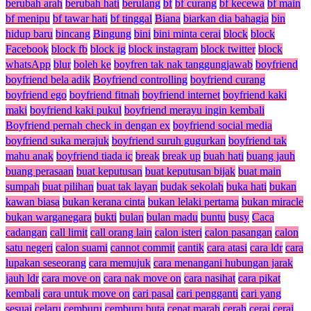
berubah arah
berubah hati
berulang
bf
bf curang
bf kecewa
bf main
bf menipu
bf tawar hati
bf tinggal
Biana
biarkan dia bahagia
bin
hidup baru
bincang
Bingung
bini
bini minta cerai
block
block
Facebook
block fb
block ig
block instagram
block twitter
block
whatsApp
blur
boleh ke
boyfren tak nak tanggungjawab
boyfriend
boyfriend bela adik
Boyfriend controlling
boyfriend curang
boyfriend ego
boyfriend fitnah
boyfriend internet
boyfriend kaki
maki
boyfriend kaki pukul
boyfriend merayu ingin kembali
Boyfriend pernah check in dengan ex
boyfriend social media
boyfriend suka merajuk
boyfriend suruh gugurkan
boyfriend tak
mahu anak
boyfriend tiada ic
break
break up
buah hati
buang jauh
buang perasaan
buat keputusan
buat keputusan bijak
buat main
sumpah
buat pilihan
buat tak layan
budak sekolah
buka hati
bukan
kawan biasa
bukan kerana cinta
bukan lelaki pertama
bukan miracle
bukan warganegara
bukti
bulan
bulan madu
buntu
busy
Caca
cadangan
call limit
call orang lain
calon isteri
calon pasangan
calon
satu negeri
calon suami
cannot commit
cantik
cara atasi
cara ldr
cara
lupakan seseorang
cara memujuk
cara menangani hubungan jarak
jauh ldr
cara move on
cara nak move on
cara nasihat
cara pikat
kembali
cara untuk move on
cari pasal
cari pengganti
cari yang
sesuai
celaru
cemburu
cemburu buta
cepat marah
cerah
cerai
cerai