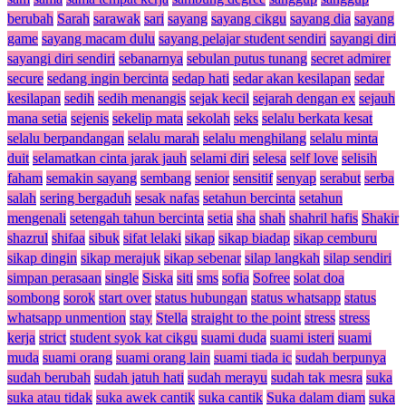
berubah
Sarah
sarawak
sari
sayang
sayang cikgu
sayang dia
sayang
game
sayang macam dulu
sayang pelajar student sendiri
sayangi diri
sayangi diri sendiri
sebanarnya
sebulan putus tunang
secret admirer
secure
sedang ingin bercinta
sedap hati
sedar akan kesilapan
sedar
kesilapan
sedih
sedih menangis
sejak kecil
sejarah dengan ex
sejauh
mana setia
sejenis
sekelip mata
sekolah
seks
selalu berkata kesat
selalu berpandangan
selalu marah
selalu menghilang
selalu minta
duit
selamatkan cinta jarak jauh
selami diri
selesa
self love
selisih
faham
semakin sayang
sembang
senior
sensitif
senyap
serabut
serba
salah
sering bergaduh
sesak nafas
setahun bercinta
setahun
mengenali
setengah tahun bercinta
setia
sha
shah
shahril hafis
Shakir
shazrul
shifaa
sibuk
sifat lelaki
sikap
sikap biadap
sikap cemburu
sikap dingin
sikap merajuk
sikap sebenar
silap langkah
silap sendiri
simpan perasaan
single
Siska
siti
sms
sofia
Sofree
solat doa
sombong
sorok
start over
status hubungan
status whatsapp
status
whatsapp unmention
stay
Stella
straight to the point
stress
stress
kerja
strict
student syok kat cikgu
suami duda
suami isteri
suami
muda
suami orang
suami orang lain
suami tiada ic
sudah berpunya
sudah berubah
sudah jatuh hati
sudah merayu
sudah tak mesra
suka
suka atau tidak
suka awek cantik
suka cantik
Suka dalam diam
suka