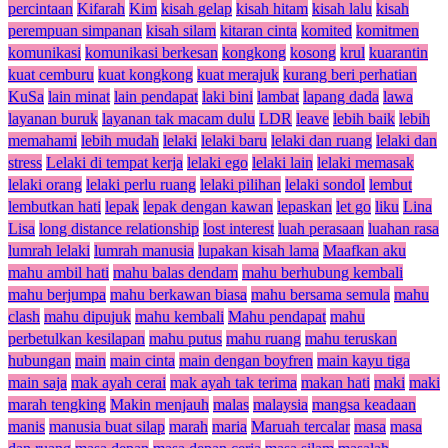
percintaan
Kifarah
Kim
kisah gelap
kisah hitam
kisah lalu
kisah
perempuan simpanan
kisah silam
kitaran cinta
komited
komitmen
komunikasi
komunikasi berkesan
kongkong
kosong
krul
kuarantin
kuat cemburu
kuat kongkong
kuat merajuk
kurang beri perhatian
KuSa
lain minat
lain pendapat
laki bini
lambat
lapang dada
lawa
layanan buruk
layanan tak macam dulu
LDR
leave
lebih baik
lebih
memahami
lebih mudah
lelaki
lelaki baru
lelaki dan ruang
lelaki dan
stress
Lelaki di tempat kerja
lelaki ego
lelaki lain
lelaki memasak
lelaki orang
lelaki perlu ruang
lelaki pilihan
lelaki sondol
lembut
lembutkan hati
lepak
lepak dengan kawan
lepaskan
let go
liku
Lina
Lisa
long distance relationship
lost interest
luah perasaan
luahan rasa
lumrah lelaki
lumrah manusia
lupakan kisah lama
Maafkan aku
mahu ambil hati
mahu balas dendam
mahu berhubung kembali
mahu berjumpa
mahu berkawan biasa
mahu bersama semula
mahu
clash
mahu dipujuk
mahu kembali
Mahu pendapat
mahu
perbetulkan kesilapan
mahu putus
mahu ruang
mahu teruskan
hubungan
main
main cinta
main dengan boyfren
main kayu tiga
main saja
mak ayah cerai
mak ayah tak terima
makan hati
maki
maki
marah tengking
Makin menjauh
malas
malaysia
mangsa keadaan
manis
manusia buat silap
marah
maria
Maruah tercalar
masa
masa