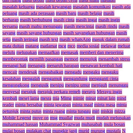
dan ruang
masa depan
masa depan ceria
masa silam
masalah
masalah keluarga
masalah kewangan
masalah komunikasi
masih ada
peluang
masih ada perasaan
masih baru
masih belajar
masih
berharap
masih berhubung
masih cinta
masih ingat
masih ingin
bersama
masih mahu menunggu
masih mencintai
masih rindu
masih
sayang
masih sayang hubungan
masih sayangkan hubungan
masih
setia
masih teringat
masih text
masih whatsApp
masuk dalam rumah
mata duitan
matang
matlamat
mcg
mco
media sosial
melawat
meluat
melulu
melupakan
memaafkan
memasak
memberi dan menerima
memberontak
memilih pasangan
memori
memujuk
menambah stress
menangi hati
menangis
menaruh harapan
menawan kembali hati
mencair
mendesak
mengabaikan
mengadu
mengaku
mengaku
kesalahan
mengalah
mengamuk
mengandung
mengganti cinta
mengongkong
mengusik
menipu
menipu umur
menjauh
menunggu
menyesal
merajuk
merajuk perkara remeh
merayu
Merayu ingin
kembali
mesej lama
mesra
mia
Mima
mimie
minat
minat lain
mind
reader
minta bersabar
minta jawapan
minta maaf
minta masa
minta
petunjuk
minta putus
minta ruang
minta tunggu
miri
miskin
mizza
Mobile Legend
move on
msg
muallaf
muda mudi
mudah melupakan
muhammad hassan
Muhammad Syazwan
muhasabah
mula bosan
mulai bosan
mulakan chat
mungkir janji
murid
murung
mustafa
N