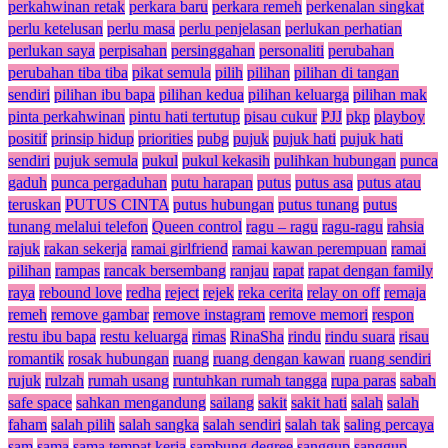
perkahwinan retak
perkara baru
perkara remeh
perkenalan singkat
perlu ketelusan
perlu masa
perlu penjelasan
perlukan perhatian
perlukan saya
perpisahan
persinggahan
personaliti
perubahan
perubahan tiba tiba
pikat semula
pilih
pilihan
pilihan di tangan
sendiri
pilihan ibu bapa
pilihan kedua
pilihan keluarga
pilihan mak
pinta perkahwinan
pintu hati tertutup
pisau cukur
PJJ
pkp
playboy
positif
prinsip hidup
priorities
pubg
pujuk
pujuk hati
pujuk hati
sendiri
pujuk semula
pukul
pukul kekasih
pulihkan hubungan
punca
gaduh
punca pergaduhan
putu harapan
putus
putus asa
putus atau
teruskan
PUTUS CINTA
putus hubungan
putus tunang
putus
tunang melalui telefon
Queen control
ragu – ragu
ragu-ragu
rahsia
rajuk
rakan sekerja
ramai girlfriend
ramai kawan perempuan
ramai
pilihan
rampas
rancak bersembang
ranjau
rapat
rapat dengan family
raya
rebound love
redha
reject
rejek
reka cerita
relay on off
remaja
remeh
remove gambar
remove instagram
remove memori
respon
restu ibu bapa
restu keluarga
rimas
RinaSha
rindu
rindu suara
risau
romantik
rosak hubungan
ruang
ruang dengan kawan
ruang sendiri
rujuk
rulzah
rumah usang
runtuhkan rumah tangga
rupa paras
sabah
safe space
sahkan mengandung
sailang
sakit
sakit hati
salah
salah
faham
salah pilih
salah sangka
salah sendiri
salah tak
saling percaya
sam
sama
sama tempat kerja
sambung degree
sanggup
sanggup