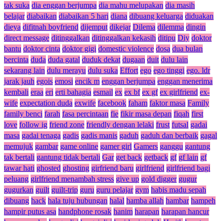
tak suka
dia enggan berjumpa
dia mahu melupakan
dia masih
belajar
diabaikan
diabaikan 5 hari
diana
dibuang keluarga
diduakan
dieya
difitnah boyfriend
dijemput
dikejar
Dilema
dilemma
dingin
direct message
ditinggalkan
ditinggalkan kekasih
ditipu
Diy
doktor
bantu
doktor cinta
doktor gigi
domestic violence
dosa
dua bulan
bercinta
duda
duda gatal
duduk dekat
dugaan
duit
dulu lain
sekarang lain
dulu merayu
dulu suka
Effort
ego
ego tinggi
ego. ldr
jarak jauh
egois
emosi
encik m
enggan berjumpa
enggan menerima
kembali
eraa
eri
erti bahagia
esmail
ex
ex bf
ex gf
ex girlfriend
ex-
wife
expectation duda
exwife
facebook
faham
faktor masa
Family
family benci
farah
fasa percintaan
fie
fikir masa depan
fiqah
first
love
follow ig
friend zone
friendly dengan lelaki
frust
futsal
gadai
masa
gadai tenaga
gadis
gadis manis
gaduh
gaduh dan berbaik
gagal
memujuk
gambar
game online
gamer girl
Gamers
ganggu
gantung
tak bertali
gantung tidak bertali
Gar
get back
getback
gf
gf lain
gf
tawar hati
ghosted
ghosting
girfriend baru
girlfriend
girlfriend bagi
peluang
girlfriend menambah stress
give up
gold digger
gugur
gugurkan
guilt
guilt-trip
guru
guru pelajar
gym
habis madu sepah
dibuang
hack
hala tuju hubungan
halal
hamba allah
hambar
hampeh
hampir putus asa
handphone rosak
hanim
harapan
harapan hancur