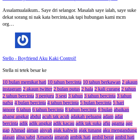
Assalamualaikum.. Saye dri selangor. Masalah saye ialah, saye suke
dekat sorang ni nak kata bercinta,tak tapi hubungan kami mcm
org…
Stello
-
Boyfriend Aku Kaki Control!
Stella ni tetek besar ke
10 bulan memikat hati
10 tahun bercinta
10 tahun berkawan
2 akaun
instagram
2 akaun twitter
2 bulan putus
2 hala
2 kali curang
2 tahun
2 tahun bercinta
3 penjuru
3 segi
3 tahun
3 tahun bercinta
3 tahun
nafsu
4 bulan bercinta
4 tahun bercinta
5 bulan bercinta
5 hari
ignore
6 tahun
6 tahun bercinta
8 tahun bercinta
9 bulan
abaikan
abang angkat
abdul
acuh tak acuh
adakah peluang
adam
adat
bercinta
adik
adik angkat
adik kacau
adik tak suka
afiq
agama
age
gap
Ahmad
aiman
aisyah
ajak kahwin
ajak tunang
aku mengandung
alasan
alisa sabri
Amanda
amarah
ambik hati
ambil berat
ambil hati