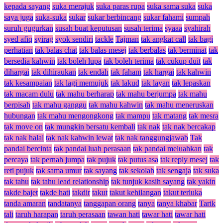
kepada sayang
suka merajuk
suka paras rupa
suka sama suka
suka
saya juga
suka-suka
sukar
sukar berbincang
sukar fahami
sumpah
suruh gugurkan
susah buat keputusan
susah terima
syaaa
syahirah
syed afiq
syirag
syok sendiri
tackle
Tajman
tak angkat call
tak bagi
perhatian
tak balas chat
tak balas mesej
tak berbalas
tak berminat
tak
bersedia kahwin
tak boleh lupa
tak boleh terima
tak cukup duit
tak
dihargai
tak dihiraukan
tak endah
tak faham
tak hargai
tak kahwin
tak kesampaian
tak lagi memujuk
tak lakud
tak layan
tak lepaskan
tak macam dulu
tak mahu berharap
tak mahu berjumpa
tak mahu
berpisah
tak mahu ganggu
tak mahu kahwin
tak mahu meneruskan
hubungan
tak mahu mengongkong
tak mampu
tak matang
tak mesra
tak move on
tak mungkin bersatu kembali
tak nak
tak nak bercakap
tak nak halal
tak nak kahwin lewat
tak nak tanggungjawab
Tak
pandai bercinta
tak pandai luah perasaan
tak pandai meluahkan
tak
percaya
tak pernah jumpa
tak pujuk
tak putus asa
tak reply mesej
tak
reti pujuk
tak sama umur
tak sayang
tak sekolah
tak sengaja
tak suka
tak tahu
tak tahu lead relationship
tak tunjuk kasih sayang
tak yakin
takde bajet
takde hati
takdir
takut
takut kehilangan
takut terluka
tanda amaran
tandatanya
tanggapan orang
tanya
tanya khabar
Tarik
tali
taruh harapan
taruh perasaan
tawan hati
tawar hati
tawar hati