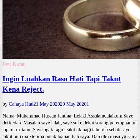
Jiwa Kacau
Ingin Luahkan Rasa Hati Tapi Takut
Kena Reject.
by
Cahaya Hati
21 May 2020
20 May 2020
1
Nama: Muhammad Hassan Jantina: Lelaki Assalamualaikum.Saye
dri kedah. Masalah saye ialah, saye suke dekat sorang perempuan ni
tapi dia x tahu. Saye agak ragu2 sikit nk bagi tahu dia sebab saye
takut nnti dia xterima pulak luahan hati saya. Dan dlm masa yg sama