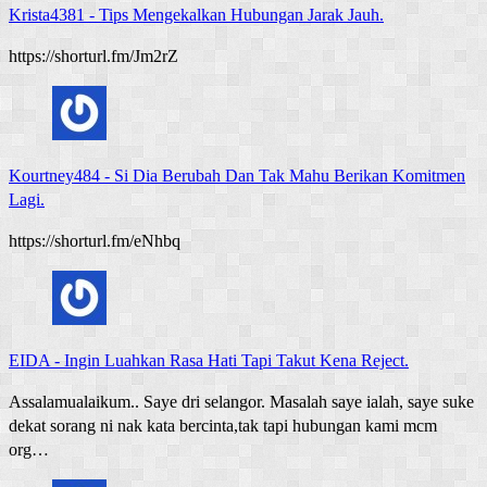
Krista4381
-
Tips Mengekalkan Hubungan Jarak Jauh.
https://shorturl.fm/Jm2rZ
Kourtney484
-
Si Dia Berubah Dan Tak Mahu Berikan Komitmen
Lagi.
https://shorturl.fm/eNhbq
EIDA
-
Ingin Luahkan Rasa Hati Tapi Takut Kena Reject.
Assalamualaikum.. Saye dri selangor. Masalah saye ialah, saye suke
dekat sorang ni nak kata bercinta,tak tapi hubungan kami mcm
org…