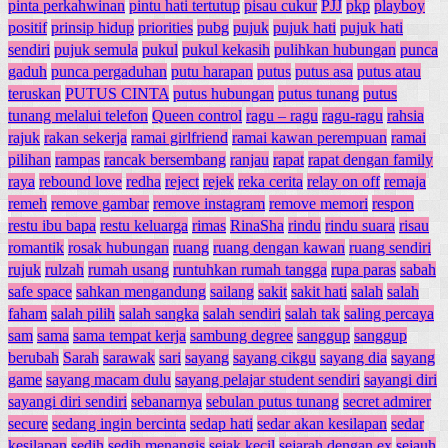
pinta perkahwinan
pintu hati tertutup
pisau cukur
PJJ
pkp
playboy
positif
prinsip hidup
priorities
pubg
pujuk
pujuk hati
pujuk hati
sendiri
pujuk semula
pukul
pukul kekasih
pulihkan hubungan
punca
gaduh
punca pergaduhan
putu harapan
putus
putus asa
putus atau
teruskan
PUTUS CINTA
putus hubungan
putus tunang
putus
tunang melalui telefon
Queen control
ragu – ragu
ragu-ragu
rahsia
rajuk
rakan sekerja
ramai girlfriend
ramai kawan perempuan
ramai
pilihan
rampas
rancak bersembang
ranjau
rapat
rapat dengan family
raya
rebound love
redha
reject
rejek
reka cerita
relay on off
remaja
remeh
remove gambar
remove instagram
remove memori
respon
restu ibu bapa
restu keluarga
rimas
RinaSha
rindu
rindu suara
risau
romantik
rosak hubungan
ruang
ruang dengan kawan
ruang sendiri
rujuk
rulzah
rumah usang
runtuhkan rumah tangga
rupa paras
sabah
safe space
sahkan mengandung
sailang
sakit
sakit hati
salah
salah
faham
salah pilih
salah sangka
salah sendiri
salah tak
saling percaya
sam
sama
sama tempat kerja
sambung degree
sanggup
sanggup
berubah
Sarah
sarawak
sari
sayang
sayang cikgu
sayang dia
sayang
game
sayang macam dulu
sayang pelajar student sendiri
sayangi diri
sayangi diri sendiri
sebanarnya
sebulan putus tunang
secret admirer
secure
sedang ingin bercinta
sedap hati
sedar akan kesilapan
sedar
kesilapan
sedih
sedih menangis
sejak kecil
sejarah dengan ex
sejauh