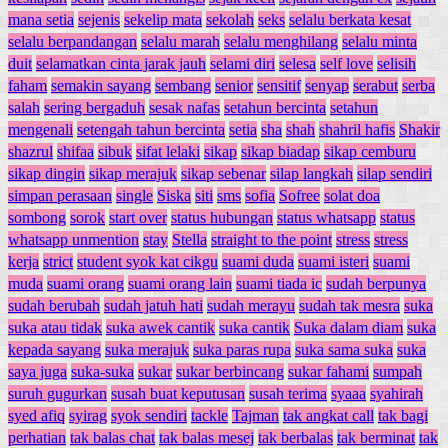
mana setia
sejenis
sekelip mata
sekolah
seks
selalu berkata kesat
selalu berpandangan
selalu marah
selalu menghilang
selalu minta
duit
selamatkan cinta jarak jauh
selami diri
selesa
self love
selisih
faham
semakin sayang
sembang
senior
sensitif
senyap
serabut
serba
salah
sering bergaduh
sesak nafas
setahun bercinta
setahun
mengenali
setengah tahun bercinta
setia
sha
shah
shahril hafis
Shakir
shazrul
shifaa
sibuk
sifat lelaki
sikap
sikap biadap
sikap cemburu
sikap dingin
sikap merajuk
sikap sebenar
silap langkah
silap sendiri
simpan perasaan
single
Siska
siti
sms
sofia
Sofree
solat doa
sombong
sorok
start over
status hubungan
status whatsapp
status
whatsapp unmention
stay
Stella
straight to the point
stress
stress
kerja
strict
student syok kat cikgu
suami duda
suami isteri
suami
muda
suami orang
suami orang lain
suami tiada ic
sudah berpunya
sudah berubah
sudah jatuh hati
sudah merayu
sudah tak mesra
suka
suka atau tidak
suka awek cantik
suka cantik
Suka dalam diam
suka
kepada sayang
suka merajuk
suka paras rupa
suka sama suka
suka
saya juga
suka-suka
sukar
sukar berbincang
sukar fahami
sumpah
suruh gugurkan
susah buat keputusan
susah terima
syaaa
syahirah
syed afiq
syirag
syok sendiri
tackle
Tajman
tak angkat call
tak bagi
perhatian
tak balas chat
tak balas mesej
tak berbalas
tak berminat
tak