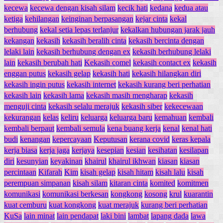
kecewa
kecewa dengan kisah silam
kecik hati
kedana
kedua atau
ketiga
kehilangan
keinginan berpasangan
kejar cinta
kekal
berhubung
kekal setia lepas terlanjur
kekalkan hubungan jarak jauh
kekangan
kekasih
kekasih beralih cinta
kekasih bercinta dengan
lelaki lain
kekasih berhubung dengan ex
kekasih berhubung lelaki
lain
kekasih berubah hati
Kekasih comel
kekasih contact ex
kekasih
enggan putus
kekasih gelap
kekasih hati
kekasih hilangkan diri
kekasih ingin putus
kekasih internet
kekasih kurang beri perhatian
kekasih lain
kekasih lama
kekasih masih mengharap
kekasih
menguji cinta
kekasih selalu merajuk
kekasih siber
kekecewaan
kekurangan
kelas
keliru
keluarga
keluarga baru
kemahuan
kembali
kembali berpaut
kembali semula
kena buang kerja
kenal
kenal hati
budi
kenangan
kepercayaan
Keputusan
kerana covid
keras kepala
kerja biasa
kerja jaga
kerjaya
kesepian
kesian
kesihatan
kesilapan
diri
kesunyian
keyakinan
khairul
khairul ikhwan
kiasan
kiasan
percintaan
Kifarah
Kim
kisah gelap
kisah hitam
kisah lalu
kisah
perempuan simpanan
kisah silam
kitaran cinta
komited
komitmen
komunikasi
komunikasi berkesan
kongkong
kosong
krul
kuarantin
kuat cemburu
kuat kongkong
kuat merajuk
kurang beri perhatian
KuSa
lain minat
lain pendapat
laki bini
lambat
lapang dada
lawa