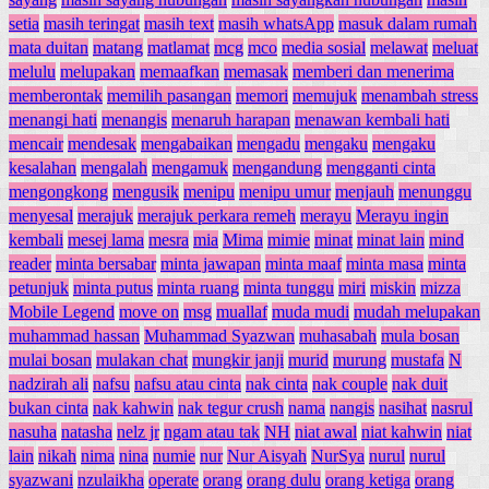
setia
masih teringat
masih text
masih whatsApp
masuk dalam rumah
mata duitan
matang
matlamat
mcg
mco
media sosial
melawat
meluat
melulu
melupakan
memaafkan
memasak
memberi dan menerima
memberontak
memilih pasangan
memori
memujuk
menambah stress
menangi hati
menangis
menaruh harapan
menawan kembali hati
mencair
mendesak
mengabaikan
mengadu
mengaku
mengaku
kesalahan
mengalah
mengamuk
mengandung
mengganti cinta
mengongkong
mengusik
menipu
menipu umur
menjauh
menunggu
menyesal
merajuk
merajuk perkara remeh
merayu
Merayu ingin
kembali
mesej lama
mesra
mia
Mima
mimie
minat
minat lain
mind
reader
minta bersabar
minta jawapan
minta maaf
minta masa
minta
petunjuk
minta putus
minta ruang
minta tunggu
miri
miskin
mizza
Mobile Legend
move on
msg
muallaf
muda mudi
mudah melupakan
muhammad hassan
Muhammad Syazwan
muhasabah
mula bosan
mulai bosan
mulakan chat
mungkir janji
murid
murung
mustafa
N
nadzirah ali
nafsu
nafsu atau cinta
nak cinta
nak couple
nak duit
bukan cinta
nak kahwin
nak tegur crush
nama
nangis
nasihat
nasrul
nasuha
natasha
nelz jr
ngam atau tak
NH
niat awal
niat kahwin
niat
lain
nikah
nima
nina
numie
nur
Nur Aisyah
NurSya
nurul
nurul
syazwani
nzulaikha
operate
orang
orang dulu
orang ketiga
orang