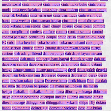
media sosial
cinta monyet
cinta muda
cinta muka buku
cinta orang
muda
cinta persekolahan
cinta siber
cinta student
cinta suami orang
cinta tak berbalas
cinta terlarang
cinta usia muda
cinta wang duit
harta
cinta wechat
cinta zaman belajar
cintai diri
cintai diri sendiri
cipta kebahagiaan sendiri
clash
clingy
closure
come clean
comfort
zone
complicated
confess
confuse
contact
contact semula
control
control perasaan
controlling
couple
covid
crush
crush follow back
IG
cuba
cuba bercinta
cuba berubah
cuba memahami
cuba pujuk
cuba serious
cuniey
curang
curang dengan rakan sekerja
curiga
curious
dah ada girlfriend
dah berpunya
dah dapat layan macam
tiada mood
dah main
dah pergi baru hargai
dah tak sayang
dah tua
dapatkan semula
dapatkan semula ex
darah muda
datang
datang
beraya
datang rumah
datang tanpa diduga
degil
dekat jodoh
dengki
depan lain belakang lain
depressed
depressi
depression
desak
desak
cerai
desakan rakan
desaru
Deserve better
detik hitam
Dhia
dia dah
tak suka
dia enggan berjumpa
dia mahu melupakan
dia masih
belajar
diabaikan
diabaikan 5 hari
diana
dibuang keluarga
diduakan
dieya
difitnah boyfriend
dijemput
dikejar
Dilema
dilemma
dingin
direct message
ditinggalkan
ditinggalkan kekasih
ditipu
Diy
doktor
bantu
doktor cinta
doktor gigi
domestic violence
dosa
dua bulan