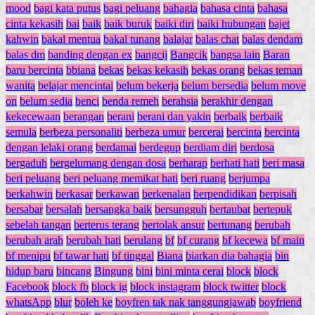
mood
bagi kata putus
bagi peluang
bahagia
bahasa cinta
bahasa
cinta kekasih
bai
baik
baik buruk
baiki diri
baiki hubungan
bajet
kahwin
bakal mentua
bakal tunang
balajar
balas chat
balas dendam
balas dm
banding dengan ex
bangcij
Bangcik
bangsa lain
Baran
baru bercinta
bbiana
bekas
bekas kekasih
bekas orang
bekas teman
wanita
belajar mencintai
belum bekerja
belum bersedia
belum move
on
belum sedia
benci
benda remeh
berahsia
berakhir dengan
kekecewaan
berangan
berani
berani dan yakin
berbaik
berbaik
semula
berbeza personaliti
berbeza umur
bercerai
bercinta
bercinta
dengan lelaki orang
berdamai
berdegup
berdiam diri
berdosa
bergaduh
bergelumang dengan dosa
berharap
berhati hati
beri masa
beri peluang
beri peluang memikat hati
beri ruang
berjumpa
berkahwin
berkasar
berkawan
berkenalan
berpendidikan
berpisah
bersabar
bersalah
bersangka baik
bersungguh
bertaubat
bertepuk
sebelah tangan
berterus terang
bertolak ansur
bertunang
berubah
berubah arah
berubah hati
berulang
bf
bf curang
bf kecewa
bf main
bf menipu
bf tawar hati
bf tinggal
Biana
biarkan dia bahagia
bin
hidup baru
bincang
Bingung
bini
bini minta cerai
block
block
Facebook
block fb
block ig
block instagram
block twitter
block
whatsApp
blur
boleh ke
boyfren tak nak tanggungjawab
boyfriend