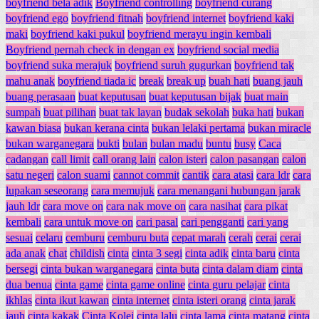
boyfriend bela adik
Boyfriend controlling
boyfriend curang
boyfriend ego
boyfriend fitnah
boyfriend internet
boyfriend kaki
maki
boyfriend kaki pukul
boyfriend merayu ingin kembali
Boyfriend pernah check in dengan ex
boyfriend social media
boyfriend suka merajuk
boyfriend suruh gugurkan
boyfriend tak
mahu anak
boyfriend tiada ic
break
break up
buah hati
buang jauh
buang perasaan
buat keputusan
buat keputusan bijak
buat main
sumpah
buat pilihan
buat tak layan
budak sekolah
buka hati
bukan
kawan biasa
bukan kerana cinta
bukan lelaki pertama
bukan miracle
bukan warganegara
bukti
bulan
bulan madu
buntu
busy
Caca
cadangan
call limit
call orang lain
calon isteri
calon pasangan
calon
satu negeri
calon suami
cannot commit
cantik
cara atasi
cara ldr
cara
lupakan seseorang
cara memujuk
cara menangani hubungan jarak
jauh ldr
cara move on
cara nak move on
cara nasihat
cara pikat
kembali
cara untuk move on
cari pasal
cari pengganti
cari yang
sesuai
celaru
cemburu
cemburu buta
cepat marah
cerah
cerai
cerai
ada anak
chat
childish
cinta
cinta 3 segi
cinta adik
cinta baru
cinta
bersegi
cinta bukan warganegara
cinta buta
cinta dalam diam
cinta
dua benua
cinta game
cinta game online
cinta guru pelajar
cinta
ikhlas
cinta ikut kawan
cinta internet
cinta isteri orang
cinta jarak
jauh
cinta kakak
Cinta Kolej
cinta lalu
cinta lama
cinta matang
cinta