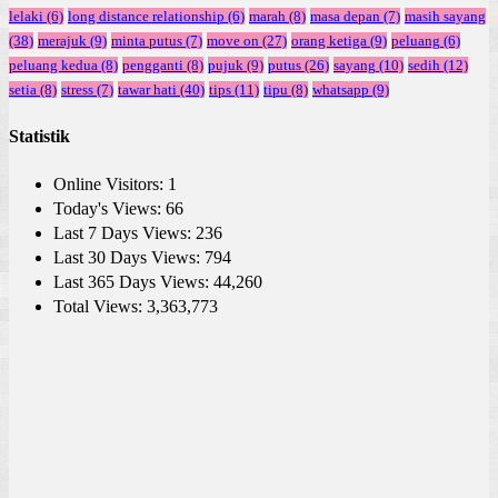
lelaki
(6)
long distance relationship
(6)
marah
(8)
masa depan
(7)
masih sayang
(38)
merajuk
(9)
minta putus
(7)
move on
(27)
orang ketiga
(9)
peluang
(6)
peluang kedua
(8)
pengganti
(8)
pujuk
(9)
putus
(26)
sayang
(10)
sedih
(12)
setia
(8)
stress
(7)
tawar hati
(40)
tips
(11)
tipu
(8)
whatsapp
(9)
Statistik
Online Visitors:
1
Today's Views:
66
Last 7 Days Views:
236
Last 30 Days Views:
794
Last 365 Days Views:
44,260
Total Views:
3,363,773