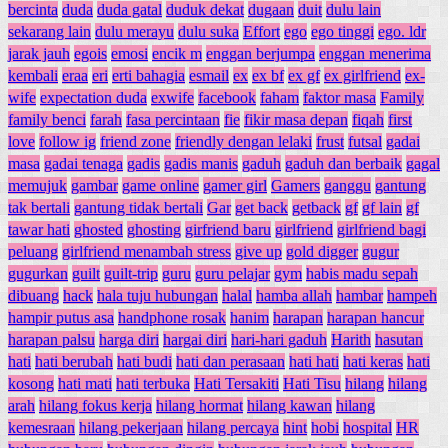
bercinta
duda
duda gatal
duduk dekat
dugaan
duit
dulu lain
sekarang lain
dulu merayu
dulu suka
Effort
ego
ego tinggi
ego. ldr
jarak jauh
egois
emosi
encik m
enggan berjumpa
enggan menerima
kembali
eraa
eri
erti bahagia
esmail
ex
ex bf
ex gf
ex girlfriend
ex-
wife
expectation duda
exwife
facebook
faham
faktor masa
Family
family benci
farah
fasa percintaan
fie
fikir masa depan
fiqah
first
love
follow ig
friend zone
friendly dengan lelaki
frust
futsal
gadai
masa
gadai tenaga
gadis
gadis manis
gaduh
gaduh dan berbaik
gagal
memujuk
gambar
game online
gamer girl
Gamers
ganggu
gantung
tak bertali
gantung tidak bertali
Gar
get back
getback
gf
gf lain
gf
tawar hati
ghosted
ghosting
girfriend baru
girlfriend
girlfriend bagi
peluang
girlfriend menambah stress
give up
gold digger
gugur
gugurkan
guilt
guilt-trip
guru
guru pelajar
gym
habis madu sepah
dibuang
hack
hala tuju hubungan
halal
hamba allah
hambar
hampeh
hampir putus asa
handphone rosak
hanim
harapan
harapan hancur
harapan palsu
harga diri
hargai diri
hari-hari gaduh
Harith
hasutan
hati
hati berubah
hati budi
hati dan perasaan
hati hati
hati keras
hati
kosong
hati mati
hati terbuka
Hati Tersakiti
Hati Tisu
hilang
hilang
arah
hilang fokus kerja
hilang hormat
hilang kawan
hilang
kemesraan
hilang pekerjaan
hilang percaya
hint
hobi
hospital
HR