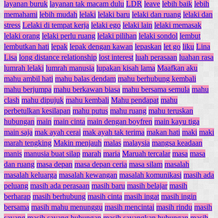
layanan buruk
layanan tak macam dulu
LDR
leave
lebih baik
lebih
memahami
lebih mudah
lelaki
lelaki baru
lelaki dan ruang
lelaki dan
stress
Lelaki di tempat kerja
lelaki ego
lelaki lain
lelaki memasak
lelaki orang
lelaki perlu ruang
lelaki pilihan
lelaki sondol
lembut
lembutkan hati
lepak
lepak dengan kawan
lepaskan
let go
liku
Lina
Lisa
long distance relationship
lost interest
luah perasaan
luahan rasa
lumrah lelaki
lumrah manusia
lupakan kisah lama
Maafkan aku
mahu ambil hati
mahu balas dendam
mahu berhubung kembali
mahu berjumpa
mahu berkawan biasa
mahu bersama semula
mahu
clash
mahu dipujuk
mahu kembali
Mahu pendapat
mahu
perbetulkan kesilapan
mahu putus
mahu ruang
mahu teruskan
hubungan
main
main cinta
main dengan boyfren
main kayu tiga
main saja
mak ayah cerai
mak ayah tak terima
makan hati
maki
maki
marah tengking
Makin menjauh
malas
malaysia
mangsa keadaan
manis
manusia buat silap
marah
maria
Maruah tercalar
masa
masa
dan ruang
masa depan
masa depan ceria
masa silam
masalah
masalah keluarga
masalah kewangan
masalah komunikasi
masih ada
peluang
masih ada perasaan
masih baru
masih belajar
masih
berharap
masih berhubung
masih cinta
masih ingat
masih ingin
bersama
masih mahu menunggu
masih mencintai
masih rindu
masih
sayang
masih sayang hubungan
masih sayangkan hubungan
masih