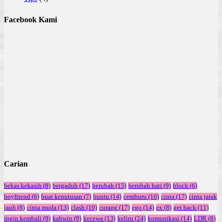
Facebook Kami
Carian
bekas kekasih
(8)
bergaduh
(17)
berubah
(15)
berubah hati
(9)
block
(6)
boyfriend
(6)
buat keputusan
(7)
buntu
(14)
cemburu
(10)
cinta
(17)
cinta jarak
jauh
(8)
cinta muda
(13)
clash
(10)
curang
(17)
ego
(14)
ex
(8)
get back
(11)
ingin kembali
(9)
kahwin
(9)
kecewa
(13)
keliru
(24)
komunikasi
(14)
LDR
(8)