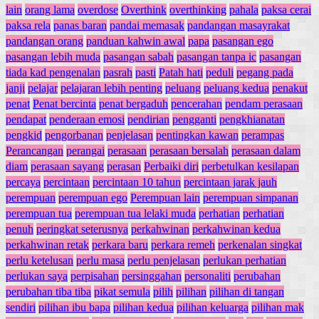
lain
orang lama
overdose
Overthink
overthinking
pahala
paksa cerai
paksa rela
panas baran
pandai memasak
pandangan masayrakat
pandangan orang
panduan kahwin awal
papa
pasangan ego
pasangan lebih muda
pasangan sabah
pasangan tanpa ic
pasangan
tiada kad pengenalan
pasrah
pasti
Patah hati
peduli
pegang pada
janji
pelajar
pelajaran lebih penting
peluang
peluang kedua
penakut
penat
Penat bercinta
penat bergaduh
pencerahan
pendam perasaan
pendapat
penderaan emosi
pendirian
pengganti
pengkhianatan
pengkid
pengorbanan
penjelasan
pentingkan kawan
perampas
Perancangan
perangai
perasaan
perasaan bersalah
perasaan dalam
diam
perasaan sayang
perasan
Perbaiki diri
perbetulkan kesilapan
percaya
percintaan
percintaan 10 tahun
percintaan jarak jauh
perempuan
perempuan ego
Perempuan lain
perempuan simpanan
perempuan tua
perempuan tua lelaki muda
perhatian
perhatian
penuh
peringkat seterusnya
perkahwinan
perkahwinan kedua
perkahwinan retak
perkara baru
perkara remeh
perkenalan singkat
perlu ketelusan
perlu masa
perlu penjelasan
perlukan perhatian
perlukan saya
perpisahan
persinggahan
personaliti
perubahan
perubahan tiba tiba
pikat semula
pilih
pilihan
pilihan di tangan
sendiri
pilihan ibu bapa
pilihan kedua
pilihan keluarga
pilihan mak