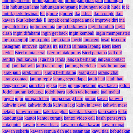
hubungan baru
hubungan dingin
hubungan jarak jauh
hubungan
lain
hubungan lama
hubungan songsang
hubungan toksik
huda
ic
ic
untuk perkahwinan
IG
ignore
ignored
ika
ikhlas
ikut couple
ikut
kawan
ikut kehendak
Il
impak cerai kepada anak
improve diri
ina
ingat dekat ex
ingin bercinta
ingin berkahwin
ingin berubah
ingin
clash
ingin difahami
ingin get back
ingin kembali
ingin memperisteri
ingin menguji
ingin putus
ingin tahu
ingrid
innocent
insaf
insecure
instagram
introvert
iqahisa
ira
isi hati
isi masa lapang
isteri
isteri
kedua
isteri minta cerai
isteri mintak putus
isteri pertama
jadi diri
sendiri
Jadi kawan
jaga hati
janda
jangan berharap
jangan contact
janji
janji kahwin
janji tak ulangi
jantung berdebar
jarak hubungan
jarak jauh
jarak umur
jarang berhubung
jarang call
jarang chat
jarang contact
jarang reply
jarang sependapat
jatuh hati
jatuh hati
dengan cikgu
jauh hati
jejaka
jeles
jinjang pelamin
jiwa kacau
jodoh
Jodoh aturan keluarga
jodoh baru
jodoh tak kemana
jual mahal
juejue
jujur
jumpa di luar
jumpa orang baru
junior
kacau
kahwin
kahwin awal
kahwin duda
kahwin lagi
kahwin lewat
kahwin masa
belajar
kahwin muda
kakak angkat
kakak tak suka
kaki saiko
kaku
kandungan
kantoi
kantoi curang
kantoi video call
kasih pensayrah
kata putus
kawan
kawan biasa
kawan makan kawan
kawan rapat
kawan sekerja
kawan semua dah ada pasangan
kayu tiga
kebudakan