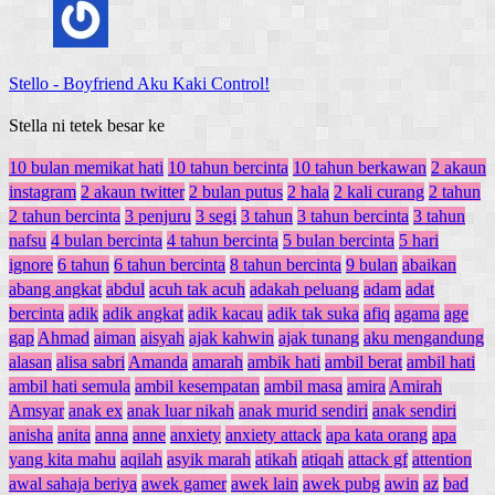
Stello
-
Boyfriend Aku Kaki Control!
Stella ni tetek besar ke
10 bulan memikat hati
10 tahun bercinta
10 tahun berkawan
2 akaun
instagram
2 akaun twitter
2 bulan putus
2 hala
2 kali curang
2 tahun
2 tahun bercinta
3 penjuru
3 segi
3 tahun
3 tahun bercinta
3 tahun
nafsu
4 bulan bercinta
4 tahun bercinta
5 bulan bercinta
5 hari
ignore
6 tahun
6 tahun bercinta
8 tahun bercinta
9 bulan
abaikan
abang angkat
abdul
acuh tak acuh
adakah peluang
adam
adat
bercinta
adik
adik angkat
adik kacau
adik tak suka
afiq
agama
age
gap
Ahmad
aiman
aisyah
ajak kahwin
ajak tunang
aku mengandung
alasan
alisa sabri
Amanda
amarah
ambik hati
ambil berat
ambil hati
ambil hati semula
ambil kesempatan
ambil masa
amira
Amirah
Amsyar
anak ex
anak luar nikah
anak murid sendiri
anak sendiri
anisha
anita
anna
anne
anxiety
anxiety attack
apa kata orang
apa
yang kita mahu
aqilah
asyik marah
atikah
atiqah
attack gf
attention
awal sahaja beriya
awek gamer
awek lain
awek pubg
awin
az
bad