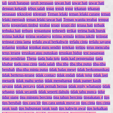
tali
taruh harapan
taruh perasaan
tawan hati
tawar hati
tawar hati
dengan kekasih
tebus salah
tegas
teguh
tegur
tekanan
tekanan
perasaan
teknologi
telegram
Teman lelaki
teman lelaki curang
teman
lelaki menjauh
teman lelaki tawar hati
Teman wanita terabai
tempat
kerja
tenggelam timbul
terabai
terapi
terapi diri
terasa hati
terbaik
terbuka hati
terburu
tergantung
terhegeh
terikat
terima baik buruk
terima hakikat
terima seadanya
terima semula
terima takdir
teringat
teringat cinta lama
terlalu awal berkahwin
terlalu cinta
terlalu sayang
terlanjur
terpikat
terpikat guru sendiri
tertekan
tertipu
terus mencuba
terus terang
teruskan atau putuskan
teruskan hidup
test pasangan
tetap pendirian
Thena
tiada hala tuju
tiada kad pengenalan
tiada
khabar
tiada rasa cinta
tiada salah
tiba tiba
tiba tiba putus
tiba-tiba
berubah
tiba-tiba minta putus
tidak balas mesej
tidak berkomunikasi
tidak berterus-terang
tidak contact
tidak endah
tidak jujur
tidak lagi
menarik
tidak mahu serius
tidak menghargai
tidak pamer kasih
sayang
tidak percaya
tidak pernah bersua
tidak reply whatsapp
tidak
sebagus
tidak secantik
tidak seperti dahulu
tidak tahu punca
tidur
tidur siang
tiga minggu bercinta
tiga tahun bercinta
tingakatan 4
tips
tips berubah
tips cara ldr
tips cara untuk move on
tips cinta
tips cinta
jarak jauh
tips hubungan jarak jauh
tips kahwin awal
tips kekalkan