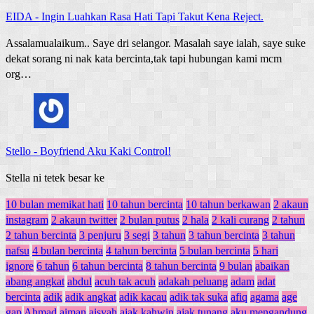
EIDA
-
Ingin Luahkan Rasa Hati Tapi Takut Kena Reject.
Assalamualaikum.. Saye dri selangor. Masalah saye ialah, saye suke
dekat sorang ni nak kata bercinta,tak tapi hubungan kami mcm
org…
Stello
-
Boyfriend Aku Kaki Control!
Stella ni tetek besar ke
10 bulan memikat hati
10 tahun bercinta
10 tahun berkawan
2 akaun
instagram
2 akaun twitter
2 bulan putus
2 hala
2 kali curang
2 tahun
2 tahun bercinta
3 penjuru
3 segi
3 tahun
3 tahun bercinta
3 tahun
nafsu
4 bulan bercinta
4 tahun bercinta
5 bulan bercinta
5 hari
ignore
6 tahun
6 tahun bercinta
8 tahun bercinta
9 bulan
abaikan
abang angkat
abdul
acuh tak acuh
adakah peluang
adam
adat
bercinta
adik
adik angkat
adik kacau
adik tak suka
afiq
agama
age
gap
Ahmad
aiman
aisyah
ajak kahwin
ajak tunang
aku mengandung