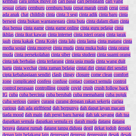
kembali
cara untuk move on
cari pasal
cari pengganti
cari yang
sesuai
celaru
cemburu
cemburu buta
cepat marah
cerah
cerai
cerai
ada anak
chat
childish
cinta
cinta 3 segi
cinta adik
cinta baru
cinta
bersegi
cinta bukan warganegara
cinta buta
cinta dalam diam
cinta
dua benua
cinta game
cinta game online
cinta guru pelajar
cinta
ikhlas
cinta ikut kawan
cinta internet
cinta isteri orang
cinta jarak
jauh
cinta kakak
Cinta Kolej
cinta lalu
cinta lama
cinta matang
cinta
media sosial
cinta monyet
cinta muda
cinta muka buku
cinta orang
muda
cinta persekolahan
cinta siber
cinta student
cinta suami orang
cinta tak berbalas
cinta terlarang
cinta usia muda
cinta wang duit
harta
cinta wechat
cinta zaman belajar
cintai diri
cintai diri sendiri
cipta kebahagiaan sendiri
clash
clingy
closure
come clean
comfort
zone
complicated
confess
confuse
contact
contact semula
control
control perasaan
controlling
couple
covid
crush
crush follow back
IG
cuba
cuba bercinta
cuba berubah
cuba memahami
cuba pujuk
cuba serious
cuniey
curang
curang dengan rakan sekerja
curiga
curious
dah ada girlfriend
dah berpunya
dah dapat layan macam
tiada mood
dah main
dah pergi baru hargai
dah tak sayang
dah tua
dapatkan semula
dapatkan semula ex
darah muda
datang
datang
beraya
datang rumah
datang tanpa diduga
degil
dekat jodoh
dengki
depan lain belakang lain
depressed
depressi
depression
desak
desak