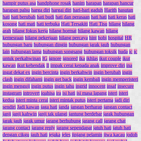
hampir putus asa
handphone rosak
hanim
harapan
harapan hancur
harapan palsu
harga diri
hargai diri
hari-hari gaduh
Harith
hasutan
hati
hati berubah
hati budi
hati dan perasaan
hati hati
hati keras
hati
kosong
hati mati
hati terbuka
Hati Tersakiti
Hati Tisu
hilang
hilang
arah
hilang fokus kerja
hilang hormat
hilang kawan
hilang
kemesraan
hilang pekerjaan
hilang percaya
hint
hobi
hospital
HR
hubungan baru
hubungan dingin
hubungan jarak jauh
hubungan
lain
hubungan lama
hubungan songsang
hubungan toksik
huda
ic
ic
untuk perkahwinan
IG
ignore
ignored
ika
ikhlas
ikut couple
ikut
kawan
ikut kehendak
Il
impak cerai kepada anak
improve diri
ina
ingat dekat ex
ingin bercinta
ingin berkahwin
ingin berubah
ingin
clash
ingin difahami
ingin get back
ingin kembali
ingin memperisteri
ingin menguji
ingin putus
ingin tahu
ingrid
innocent
insaf
insecure
instagram
introvert
iqahisa
ira
isi hati
isi masa lapang
isteri
isteri
kedua
isteri minta cerai
isteri mintak putus
isteri pertama
jadi diri
sendiri
Jadi kawan
jaga hati
janda
jangan berharap
jangan contact
janji
janji kahwin
janji tak ulangi
jantung berdebar
jarak hubungan
jarak jauh
jarak umur
jarang berhubung
jarang call
jarang chat
jarang contact
jarang reply
jarang sependapat
jatuh hati
jatuh hati
dengan cikgu
jauh hati
jejaka
jeles
jinjang pelamin
jiwa kacau
jodoh