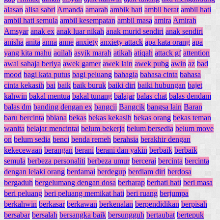
alasan
alisa sabri
Amanda
amarah
ambik hati
ambil berat
ambil hati
ambil hati semula
ambil kesempatan
ambil masa
amira
Amirah
Amsyar
anak ex
anak luar nikah
anak murid sendiri
anak sendiri
anisha
anita
anna
anne
anxiety
anxiety attack
apa kata orang
apa
yang kita mahu
aqilah
asyik marah
atikah
atiqah
attack gf
attention
awal sahaja beriya
awek gamer
awek lain
awek pubg
awin
az
bad
mood
bagi kata putus
bagi peluang
bahagia
bahasa cinta
bahasa
cinta kekasih
bai
baik
baik buruk
baiki diri
baiki hubungan
bajet
kahwin
bakal mentua
bakal tunang
balajar
balas chat
balas dendam
balas dm
banding dengan ex
bangcij
Bangcik
bangsa lain
Baran
baru bercinta
bbiana
bekas
bekas kekasih
bekas orang
bekas teman
wanita
belajar mencintai
belum bekerja
belum bersedia
belum move
on
belum sedia
benci
benda remeh
berahsia
berakhir dengan
kekecewaan
berangan
berani
berani dan yakin
berbaik
berbaik
semula
berbeza personaliti
berbeza umur
bercerai
bercinta
bercinta
dengan lelaki orang
berdamai
berdegup
berdiam diri
berdosa
bergaduh
bergelumang dengan dosa
berharap
berhati hati
beri masa
beri peluang
beri peluang memikat hati
beri ruang
berjumpa
berkahwin
berkasar
berkawan
berkenalan
berpendidikan
berpisah
bersabar
bersalah
bersangka baik
bersungguh
bertaubat
bertepuk