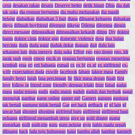
cerai
desakan rakan
desaru
Deserve better
detik hitam
Dhia
dia dah
tak suka
dia enggan berjumpa
dia mahu melupakan
dia masih
belajar
diabaikan
diabaikan 5 hari
diana
dibuang keluarga
diduakan
dieya
difitnah boyfriend
dijemput
dikejar
Dilema
dilemma
dingin
direct message
ditinggalkan
ditinggalkan kekasih
ditipu
Diy
doktor
bantu
doktor cinta
doktor gigi
domestic violence
dosa
dua bulan
bercinta
duda
duda gatal
duduk dekat
dugaan
duit
dulu lain
sekarang lain
dulu merayu
dulu suka
Effort
ego
ego tinggi
ego. ldr
jarak jauh
egois
emosi
encik m
enggan berjumpa
enggan menerima
kembali
eraa
eri
erti bahagia
esmail
ex
ex bf
ex gf
ex girlfriend
ex-
wife
expectation duda
exwife
facebook
faham
faktor masa
Family
family benci
farah
fasa percintaan
fie
fikir masa depan
fiqah
first
love
follow ig
friend zone
friendly dengan lelaki
frust
futsal
gadai
masa
gadai tenaga
gadis
gadis manis
gaduh
gaduh dan berbaik
gagal
memujuk
gambar
game online
gamer girl
Gamers
ganggu
gantung
tak bertali
gantung tidak bertali
Gar
get back
getback
gf
gf lain
gf
tawar hati
ghosted
ghosting
girfriend baru
girlfriend
girlfriend bagi
peluang
girlfriend menambah stress
give up
gold digger
gugur
gugurkan
guilt
guilt-trip
guru
guru pelajar
gym
habis madu sepah
dibuang
hack
hala tuju hubungan
halal
hamba allah
hambar
hampeh