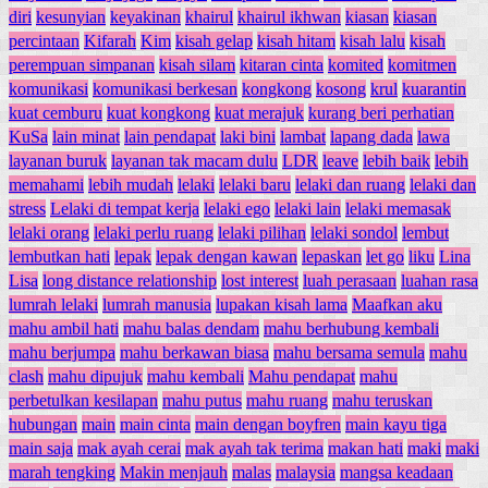
diri
kesunyian
keyakinan
khairul
khairul ikhwan
kiasan
kiasan
percintaan
Kifarah
Kim
kisah gelap
kisah hitam
kisah lalu
kisah
perempuan simpanan
kisah silam
kitaran cinta
komited
komitmen
komunikasi
komunikasi berkesan
kongkong
kosong
krul
kuarantin
kuat cemburu
kuat kongkong
kuat merajuk
kurang beri perhatian
KuSa
lain minat
lain pendapat
laki bini
lambat
lapang dada
lawa
layanan buruk
layanan tak macam dulu
LDR
leave
lebih baik
lebih
memahami
lebih mudah
lelaki
lelaki baru
lelaki dan ruang
lelaki dan
stress
Lelaki di tempat kerja
lelaki ego
lelaki lain
lelaki memasak
lelaki orang
lelaki perlu ruang
lelaki pilihan
lelaki sondol
lembut
lembutkan hati
lepak
lepak dengan kawan
lepaskan
let go
liku
Lina
Lisa
long distance relationship
lost interest
luah perasaan
luahan rasa
lumrah lelaki
lumrah manusia
lupakan kisah lama
Maafkan aku
mahu ambil hati
mahu balas dendam
mahu berhubung kembali
mahu berjumpa
mahu berkawan biasa
mahu bersama semula
mahu
clash
mahu dipujuk
mahu kembali
Mahu pendapat
mahu
perbetulkan kesilapan
mahu putus
mahu ruang
mahu teruskan
hubungan
main
main cinta
main dengan boyfren
main kayu tiga
main saja
mak ayah cerai
mak ayah tak terima
makan hati
maki
maki
marah tengking
Makin menjauh
malas
malaysia
mangsa keadaan