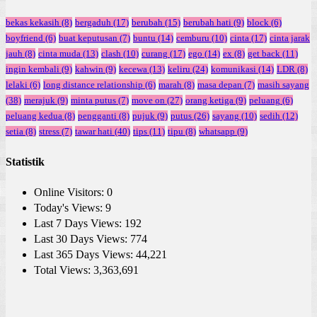
bekas kekasih
(8)
bergaduh
(17)
berubah
(15)
berubah hati
(9)
block
(6)
boyfriend
(6)
buat keputusan
(7)
buntu
(14)
cemburu
(10)
cinta
(17)
cinta jarak
jauh
(8)
cinta muda
(13)
clash
(10)
curang
(17)
ego
(14)
ex
(8)
get back
(11)
ingin kembali
(9)
kahwin
(9)
kecewa
(13)
keliru
(24)
komunikasi
(14)
LDR
(8)
lelaki
(6)
long distance relationship
(6)
marah
(8)
masa depan
(7)
masih sayang
(38)
merajuk
(9)
minta putus
(7)
move on
(27)
orang ketiga
(9)
peluang
(6)
peluang kedua
(8)
pengganti
(8)
pujuk
(9)
putus
(26)
sayang
(10)
sedih
(12)
setia
(8)
stress
(7)
tawar hati
(40)
tips
(11)
tipu
(8)
whatsapp
(9)
Statistik
Online Visitors:
0
Today's Views:
9
Last 7 Days Views:
192
Last 30 Days Views:
774
Last 365 Days Views:
44,221
Total Views:
3,363,691