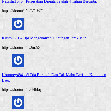
Natasha1676
-
Perpisahan Dipinta Setelah 4 Tahun Bercinta.
https://shorturl.fm/LTaWF
Krista4381
-
Tips Mengekalkan Hubungan Jarak Jauh.
https://shorturl.fm/Jm2rZ
Kourtney484
-
Si Dia Berubah Dan Tak Mahu Berikan Komitmen
Lagi.
https://shorturl.fm/eNhbq