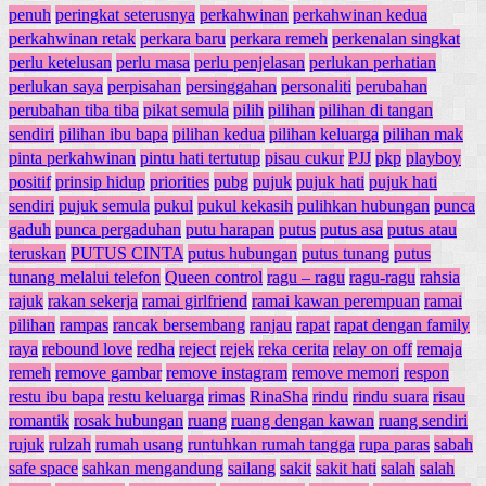
penuh
peringkat seterusnya
perkahwinan
perkahwinan kedua
perkahwinan retak
perkara baru
perkara remeh
perkenalan singkat
perlu ketelusan
perlu masa
perlu penjelasan
perlukan perhatian
perlukan saya
perpisahan
persinggahan
personaliti
perubahan
perubahan tiba tiba
pikat semula
pilih
pilihan
pilihan di tangan
sendiri
pilihan ibu bapa
pilihan kedua
pilihan keluarga
pilihan mak
pinta perkahwinan
pintu hati tertutup
pisau cukur
PJJ
pkp
playboy
positif
prinsip hidup
priorities
pubg
pujuk
pujuk hati
pujuk hati
sendiri
pujuk semula
pukul
pukul kekasih
pulihkan hubungan
punca
gaduh
punca pergaduhan
putu harapan
putus
putus asa
putus atau
teruskan
PUTUS CINTA
putus hubungan
putus tunang
putus
tunang melalui telefon
Queen control
ragu – ragu
ragu-ragu
rahsia
rajuk
rakan sekerja
ramai girlfriend
ramai kawan perempuan
ramai
pilihan
rampas
rancak bersembang
ranjau
rapat
rapat dengan family
raya
rebound love
redha
reject
rejek
reka cerita
relay on off
remaja
remeh
remove gambar
remove instagram
remove memori
respon
restu ibu bapa
restu keluarga
rimas
RinaSha
rindu
rindu suara
risau
romantik
rosak hubungan
ruang
ruang dengan kawan
ruang sendiri
rujuk
rulzah
rumah usang
runtuhkan rumah tangga
rupa paras
sabah
safe space
sahkan mengandung
sailang
sakit
sakit hati
salah
salah