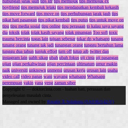
hubungan jarak jauh
tips ldr
tips memujuk
tips memujuk ex
boyfriend
tips memujuk lelaki
tips mendapatkan kembali kekasih
tips move forward
tips move on
tips perhubungan jarak jauh
tips
pikat hati pasangan
tips pikat kembali
tips putus
tips untuk move on
tipu
tipu media sosial
tipu online
tipu perasaan
to kalau saya sayang
dia
toksik
tolak
tolak kasih sayang
tolak pinangan
Too soft
toxic
trauma bercinta
tugas lain
tujuan sebenar
tukar dp whatsapp
tunang
tunang orang
tunang tak jadi
tunangan orang
tunggu bertahun lama
tunggu dua tahun
tunjuk effort
turn off
tutup aib
twitter dan
instagram lain
uabh sikap
ubah
ubah fokus
uji cinta
uji pasangan
ujian
ujian perkahwinan
ujjan percintaan
ultimatum
umur makin
naik
universiti
unknown
unmensi
urusan kerja
urusan lain
usaha
video call
video panas
wani
wayang
whatsapp
Whatsapp
perempuan
yakin
yana
yeng
zaman siber
Copyright © — doktorcinta.com - luahan hati, perasaan dan
penyelesaian masalah cinta.
Managed and owned by
Kreativ X Solutions (SA0382142-V)
.