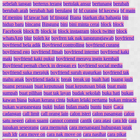
sebelah tangan
berterus terang
bertolak ansur
bertunang
berubah
berubah arah
berubah hati
berulang
bf
bf curang
bf kecewa
bf main
bf menipu
bf tawar hati
bf tinggal
Biana
biarkan dia bahagia
bin
hidup baru
bincang
Bingung
bini
bini minta cerai
block
block
Facebook
block fb
block ig
block instagram
block twitter
block
whatsApp
blur
boleh ke
boyfren tak nak tanggungjawab
boyfriend
boyfriend bela adik
Boyfriend controlling
boyfriend curang
boyfriend ego
boyfriend fitnah
boyfriend internet
boyfriend kaki
maki
boyfriend kaki pukul
boyfriend merayu ingin kembali
Boyfriend pernah check in dengan ex
boyfriend social media
boyfriend suka merajuk
boyfriend suruh gugurkan
boyfriend tak
mahu anak
boyfriend tiada ic
break
break up
buah hati
buang jauh
buang perasaan
buat keputusan
buat keputusan bijak
buat main
sumpah
buat pilihan
buat tak layan
budak sekolah
buka hati
bukan
kawan biasa
bukan kerana cinta
bukan lelaki pertama
bukan miracle
bukan warganegara
bukti
bulan
bulan madu
buntu
busy
Caca
cadangan
call limit
call orang lain
calon isteri
calon pasangan
calon
satu negeri
calon suami
cannot commit
cantik
cara atasi
cara ldr
cara
lupakan seseorang
cara memujuk
cara menangani hubungan jarak
jauh ldr
cara move on
cara nak move on
cara nasihat
cara pikat