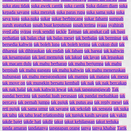
suka atau tidak
suka awek cantik
suka cantik
Suka dalam diam
suka
kepada sayang
suka merajuk
suka paras rupa
suka sama suka
suka
saya juga
suka-suka
sukar
sukar berbincang
sukar fahami
sumpah
suruh gugurkan
susah buat keputusan
susah terima
syaaa
syahirah
syed afiq
syirag
syok sendiri
tackle
Tajman
tak angkat call
tak bagi
perhatian
tak balas chat
tak balas mesej
tak berbalas
tak berminat
tak
bersedia kahwin
tak boleh lupa
tak boleh terima
tak cukup duit
tak
dihargai
tak dihiraukan
tak endah
tak faham
tak hargai
tak kahwin
tak kesampaian
tak lagi memujuk
tak lakud
tak layan
tak lepaskan
tak macam dulu
tak mahu berharap
tak mahu berjumpa
tak mahu
berpisah
tak mahu ganggu
tak mahu kahwin
tak mahu meneruskan
hubungan
tak mahu mengongkong
tak mampu
tak matang
tak mesra
tak move on
tak mungkin bersatu kembali
tak nak
tak nak bercakap
tak nak halal
tak nak kahwin lewat
tak nak tanggungjawab
Tak
pandai bercinta
tak pandai luah perasaan
tak pandai meluahkan
tak
percaya
tak pernah jumpa
tak pujuk
tak putus asa
tak reply mesej
tak
reti pujuk
tak sama umur
tak sayang
tak sekolah
tak sengaja
tak suka
tak tahu
tak tahu lead relationship
tak tunjuk kasih sayang
tak yakin
takde bajet
takde hati
takdir
takut
takut kehilangan
takut terluka
tanda amaran
tandatanya
tanggapan orang
tanya
tanya khabar
Tarik