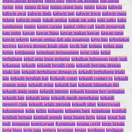
Jodoh aturan keluarga
jodoh baru
jodoh tak kemana
jual mahal
juejue
jujur
jumpa di luar
jumpa orang baru
junior
kacau
kahwin
kahwin awal
kahwin duda
kahwin lagi
kahwin lewat
kahwin masa
belajar
kahwin muda
kakak angkat
kakak tak suka
kaki saiko
kaku
kandungan
kantoi
kantoi curang
kantoi video call
kasih pensayrah
kata putus
kawan
kawan biasa
kawan makan kawan
kawan rapat
kawan sekerja
kawan semua dah ada pasangan
kayu tiga
kebudakan
kecewa
kecewa dengan kisah silam
kecik hati
kedana
kedua atau
ketiga
kehilangan
keinginan berpasangan
kejar cinta
kekal
berhubung
kekal setia lepas terlanjur
kekalkan hubungan jarak jauh
kekangan
kekasih
kekasih beralih cinta
kekasih bercinta dengan
lelaki lain
kekasih berhubung dengan ex
kekasih berhubung lelaki
lain
kekasih berubah hati
Kekasih comel
kekasih contact ex
kekasih
enggan putus
kekasih gelap
kekasih hati
kekasih hilangkan diri
kekasih ingin putus
kekasih internet
kekasih kurang beri perhatian
kekasih lain
kekasih lama
kekasih masih mengharap
kekasih
menguji cinta
kekasih selalu merajuk
kekasih siber
kekecewaan
kekurangan
kelas
keliru
keluarga
keluarga baru
kemahuan
kembali
kembali berpaut
kembali semula
kena buang kerja
kenal
kenal hati
budi
kenangan
kepercayaan
Keputusan
kerana covid
keras kepala
kerja biasa
kerja jaga
kerjaya
kesepian
kesian
kesihatan
kesilapan