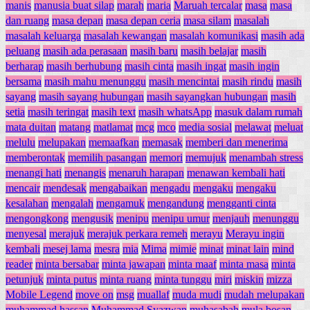
manis
manusia buat silap
marah
maria
Maruah tercalar
masa
masa
dan ruang
masa depan
masa depan ceria
masa silam
masalah
masalah keluarga
masalah kewangan
masalah komunikasi
masih ada
peluang
masih ada perasaan
masih baru
masih belajar
masih
berharap
masih berhubung
masih cinta
masih ingat
masih ingin
bersama
masih mahu menunggu
masih mencintai
masih rindu
masih
sayang
masih sayang hubungan
masih sayangkan hubungan
masih
setia
masih teringat
masih text
masih whatsApp
masuk dalam rumah
mata duitan
matang
matlamat
mcg
mco
media sosial
melawat
meluat
melulu
melupakan
memaafkan
memasak
memberi dan menerima
memberontak
memilih pasangan
memori
memujuk
menambah stress
menangi hati
menangis
menaruh harapan
menawan kembali hati
mencair
mendesak
mengabaikan
mengadu
mengaku
mengaku
kesalahan
mengalah
mengamuk
mengandung
mengganti cinta
mengongkong
mengusik
menipu
menipu umur
menjauh
menunggu
menyesal
merajuk
merajuk perkara remeh
merayu
Merayu ingin
kembali
mesej lama
mesra
mia
Mima
mimie
minat
minat lain
mind
reader
minta bersabar
minta jawapan
minta maaf
minta masa
minta
petunjuk
minta putus
minta ruang
minta tunggu
miri
miskin
mizza
Mobile Legend
move on
msg
muallaf
muda mudi
mudah melupakan
muhammad hassan
Muhammad Syazwan
muhasabah
mula bosan