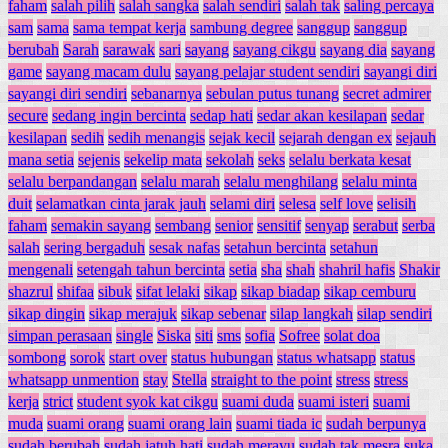
faham
salah pilih
salah sangka
salah sendiri
salah tak
saling percaya
sam
sama
sama tempat kerja
sambung degree
sanggup
sanggup
berubah
Sarah
sarawak
sari
sayang
sayang cikgu
sayang dia
sayang
game
sayang macam dulu
sayang pelajar student sendiri
sayangi diri
sayangi diri sendiri
sebanarnya
sebulan putus tunang
secret admirer
secure
sedang ingin bercinta
sedap hati
sedar akan kesilapan
sedar
kesilapan
sedih
sedih menangis
sejak kecil
sejarah dengan ex
sejauh
mana setia
sejenis
sekelip mata
sekolah
seks
selalu berkata kesat
selalu berpandangan
selalu marah
selalu menghilang
selalu minta
duit
selamatkan cinta jarak jauh
selami diri
selesa
self love
selisih
faham
semakin sayang
sembang
senior
sensitif
senyap
serabut
serba
salah
sering bergaduh
sesak nafas
setahun bercinta
setahun
mengenali
setengah tahun bercinta
setia
sha
shah
shahril hafis
Shakir
shazrul
shifaa
sibuk
sifat lelaki
sikap
sikap biadap
sikap cemburu
sikap dingin
sikap merajuk
sikap sebenar
silap langkah
silap sendiri
simpan perasaan
single
Siska
siti
sms
sofia
Sofree
solat doa
sombong
sorok
start over
status hubungan
status whatsapp
status
whatsapp unmention
stay
Stella
straight to the point
stress
stress
kerja
strict
student syok kat cikgu
suami duda
suami isteri
suami
muda
suami orang
suami orang lain
suami tiada ic
sudah berpunya
sudah berubah
sudah jatuh hati
sudah merayu
sudah tak mesra
suka