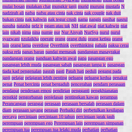
mulai bosan
mulakan chat
mungkir janji
murid
murung
mustafa
N
nadzirah ali
nafsu
nafsu atau cinta
nak cinta
nak couple
nak duit
bukan cinta
nak kahwin
nak tegur crush
nama
nangis
nasihat
nasrul
nasuha
natasha
nelz jr
ngam atau tak
NH
niat awal
niat kahwin
niat
lain
nikah
nima
nina
numie
nur
Nur Aisyah
NurSya
nurul
nurul
syazwani
nzulaikha
operate
orang
orang dulu
orang ketiga
orang
lain
orang lama
overdose
Overthink
overthinking
pahala
paksa cerai
paksa rela
panas baran
pandai memasak
pandangan masayrakat
pandangan orang
panduan kahwin awal
papa
pasangan ego
pasangan lebih muda
pasangan sabah
pasangan tanpa ic
pasangan
tiada kad pengenalan
pasrah
pasti
Patah hati
peduli
pegang pada
janji
pelajar
pelajaran lebih penting
peluang
peluang kedua
penakut
penat
Penat bercinta
penat bergaduh
pencerahan
pendam perasaan
pendapat
penderaan emosi
pendirian
pengganti
pengkhianatan
pengkid
pengorbanan
penjelasan
pentingkan kawan
perampas
Perancangan
perangai
perasaan
perasaan bersalah
perasaan dalam
diam
perasaan sayang
perasan
Perbaiki diri
perbetulkan kesilapan
percaya
percintaan
percintaan 10 tahun
percintaan jarak jauh
perempuan
perempuan ego
Perempuan lain
perempuan simpanan
perempuan tua
perempuan tua lelaki muda
perhatian
perhatian