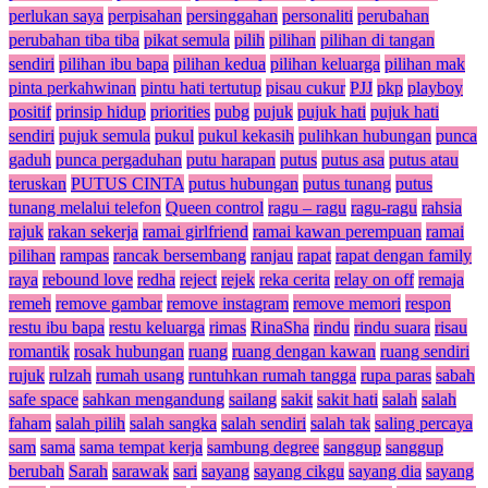
perlukan saya
perpisahan
persinggahan
personaliti
perubahan
perubahan tiba tiba
pikat semula
pilih
pilihan
pilihan di tangan
sendiri
pilihan ibu bapa
pilihan kedua
pilihan keluarga
pilihan mak
pinta perkahwinan
pintu hati tertutup
pisau cukur
PJJ
pkp
playboy
positif
prinsip hidup
priorities
pubg
pujuk
pujuk hati
pujuk hati
sendiri
pujuk semula
pukul
pukul kekasih
pulihkan hubungan
punca
gaduh
punca pergaduhan
putu harapan
putus
putus asa
putus atau
teruskan
PUTUS CINTA
putus hubungan
putus tunang
putus
tunang melalui telefon
Queen control
ragu – ragu
ragu-ragu
rahsia
rajuk
rakan sekerja
ramai girlfriend
ramai kawan perempuan
ramai
pilihan
rampas
rancak bersembang
ranjau
rapat
rapat dengan family
raya
rebound love
redha
reject
rejek
reka cerita
relay on off
remaja
remeh
remove gambar
remove instagram
remove memori
respon
restu ibu bapa
restu keluarga
rimas
RinaSha
rindu
rindu suara
risau
romantik
rosak hubungan
ruang
ruang dengan kawan
ruang sendiri
rujuk
rulzah
rumah usang
runtuhkan rumah tangga
rupa paras
sabah
safe space
sahkan mengandung
sailang
sakit
sakit hati
salah
salah
faham
salah pilih
salah sangka
salah sendiri
salah tak
saling percaya
sam
sama
sama tempat kerja
sambung degree
sanggup
sanggup
berubah
Sarah
sarawak
sari
sayang
sayang cikgu
sayang dia
sayang