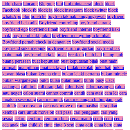
hidup baru
bincang
Bingung
bini
bini minta cerai
block
block
Facebook
block fb
block ig
block instagram
block twitter
block
whatsApp
blur
boleh ke
boyfren tak nak tanggungjawab
boyfriend
boyfriend bela adik
Boyfriend controlling
boyfriend curang
boyfriend ego
boyfriend fitnah
boyfriend internet
boyfriend kaki
maki
boyfriend kaki pukul
boyfriend merayu ingin kembali
Boyfriend pernah check in dengan ex
boyfriend social media
boyfriend suka merajuk
boyfriend suruh gugurkan
boyfriend tak
mahu anak
boyfriend tiada ic
break
break up
buah hati
buang jauh
buang perasaan
buat keputusan
buat keputusan bijak
buat main
sumpah
buat pilihan
buat tak layan
budak sekolah
buka hati
bukan
kawan biasa
bukan kerana cinta
bukan lelaki pertama
bukan miracle
bukan warganegara
bukti
bulan
bulan madu
buntu
busy
Caca
cadangan
call limit
call orang lain
calon isteri
calon pasangan
calon
satu negeri
calon suami
cannot commit
cantik
cara atasi
cara ldr
cara
lupakan seseorang
cara memujuk
cara menangani hubungan jarak
jauh ldr
cara move on
cara nak move on
cara nasihat
cara pikat
kembali
cara untuk move on
cari pasal
cari pengganti
cari yang
sesuai
celaru
cemburu
cemburu buta
cepat marah
cerah
cerai
cerai
ada anak
chat
childish
cinta
cinta 3 segi
cinta adik
cinta baru
cinta