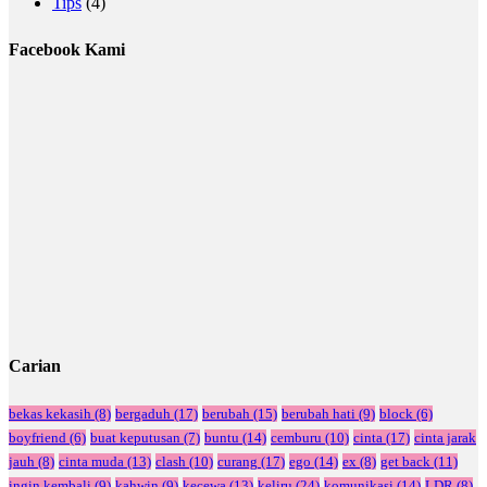
Tips
(4)
Facebook Kami
Carian
bekas kekasih
(8)
bergaduh
(17)
berubah
(15)
berubah hati
(9)
block
(6)
boyfriend
(6)
buat keputusan
(7)
buntu
(14)
cemburu
(10)
cinta
(17)
cinta jarak
jauh
(8)
cinta muda
(13)
clash
(10)
curang
(17)
ego
(14)
ex
(8)
get back
(11)
ingin kembali
(9)
kahwin
(9)
kecewa
(13)
keliru
(24)
komunikasi
(14)
LDR
(8)