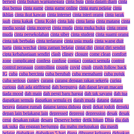
bersegi
cinta bukan warganegara
cinta buta
cinta dalam diam
cinta
dua benua
cinta game
cinta game online
cinta guru pelajar
cinta
ikhlas
cinta ikut kawan
cinta internet
cinta isteri orang
cinta jarak
jauh
cinta kakak
Cinta Kolej
cinta lalu
cinta lama
cinta matang
cinta
media sosial
cinta monyet
cinta muda
cinta muka buku
cinta orang
muda
cinta persekolahan
cinta siber
cinta student
cinta suami orang
cinta tak berbalas
cinta terlarang
cinta usia muda
cinta wang duit
harta
cinta wechat
cinta zaman belajar
cintai diri
cintai diri sendiri
cipta kebahagiaan sendiri
clash
clingy
closure
come clean
comfort
zone
complicated
confess
confuse
contact
contact semula
control
control perasaan
controlling
couple
covid
crush
crush follow back
IG
cuba
cuba bercinta
cuba berubah
cuba memahami
cuba pujuk
cuba serious
cuniey
curang
curang dengan rakan sekerja
curiga
curious
dah ada girlfriend
dah berpunya
dah dapat layan macam
tiada mood
dah main
dah pergi baru hargai
dah tak sayang
dah tua
dapatkan semula
dapatkan semula ex
darah muda
datang
datang
beraya
datang rumah
datang tanpa diduga
degil
dekat jodoh
dengki
depan lain belakang lain
depressed
depressi
depression
desak
desak
cerai
desakan rakan
desaru
Deserve better
detik hitam
Dhia
dia dah
tak suka
dia enggan berjumpa
dia mahu melupakan
dia masih
belajar
diabaikan
diabaikan 5 hari
diana
dibuang keluarga
diduakan