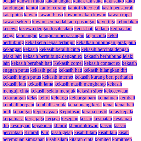
belajar
kahwin muda
kakak angkat
kakak tak suka
kaki saiko
kaku
kandungan
kantoi
kantoi curang
kantoi video call
kasih pensayrah
kata putus
kawan
kawan biasa
kawan makan kawan
kawan rapat
kawan sekerja
kawan semua dah ada pasangan
kayu tiga
kebudakan
kecewa
kecewa dengan kisah silam
kecik hati
kedana
kedua atau
ketiga
kehilangan
keinginan berpasangan
kejar cinta
kekal
berhubung
kekal setia lepas terlanjur
kekalkan hubungan jarak jauh
kekangan
kekasih
kekasih beralih cinta
kekasih bercinta dengan
lelaki lain
kekasih berhubung dengan ex
kekasih berhubung lelaki
lain
kekasih berubah hati
Kekasih comel
kekasih contact ex
kekasih
enggan putus
kekasih gelap
kekasih hati
kekasih hilangkan diri
kekasih ingin putus
kekasih internet
kekasih kurang beri perhatian
kekasih lain
kekasih lama
kekasih masih mengharap
kekasih
menguji cinta
kekasih selalu merajuk
kekasih siber
kekecewaan
kekurangan
kelas
keliru
keluarga
keluarga baru
kemahuan
kembali
kembali berpaut
kembali semula
kena buang kerja
kenal
kenal hati
budi
kenangan
kepercayaan
Keputusan
kerana covid
keras kepala
kerja biasa
kerja jaga
kerjaya
kesepian
kesian
kesihatan
kesilapan
diri
kesunyian
keyakinan
khairul
khairul ikhwan
kiasan
kiasan
percintaan
Kifarah
Kim
kisah gelap
kisah hitam
kisah lalu
kisah
perempuan simpanan
kisah silam
kitaran cinta
komited
komitmen