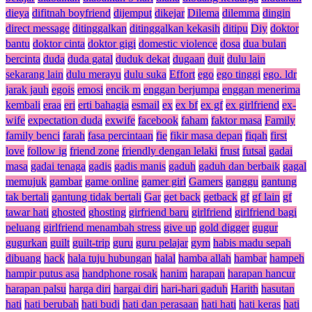
dieya
difitnah boyfriend
dijemput
dikejar
Dilema
dilemma
dingin
direct message
ditinggalkan
ditinggalkan kekasih
ditipu
Diy
doktor
bantu
doktor cinta
doktor gigi
domestic violence
dosa
dua bulan
bercinta
duda
duda gatal
duduk dekat
dugaan
duit
dulu lain
sekarang lain
dulu merayu
dulu suka
Effort
ego
ego tinggi
ego. ldr
jarak jauh
egois
emosi
encik m
enggan berjumpa
enggan menerima
kembali
eraa
eri
erti bahagia
esmail
ex
ex bf
ex gf
ex girlfriend
ex-
wife
expectation duda
exwife
facebook
faham
faktor masa
Family
family benci
farah
fasa percintaan
fie
fikir masa depan
fiqah
first
love
follow ig
friend zone
friendly dengan lelaki
frust
futsal
gadai
masa
gadai tenaga
gadis
gadis manis
gaduh
gaduh dan berbaik
gagal
memujuk
gambar
game online
gamer girl
Gamers
ganggu
gantung
tak bertali
gantung tidak bertali
Gar
get back
getback
gf
gf lain
gf
tawar hati
ghosted
ghosting
girfriend baru
girlfriend
girlfriend bagi
peluang
girlfriend menambah stress
give up
gold digger
gugur
gugurkan
guilt
guilt-trip
guru
guru pelajar
gym
habis madu sepah
dibuang
hack
hala tuju hubungan
halal
hamba allah
hambar
hampeh
hampir putus asa
handphone rosak
hanim
harapan
harapan hancur
harapan palsu
harga diri
hargai diri
hari-hari gaduh
Harith
hasutan
hati
hati berubah
hati budi
hati dan perasaan
hati hati
hati keras
hati