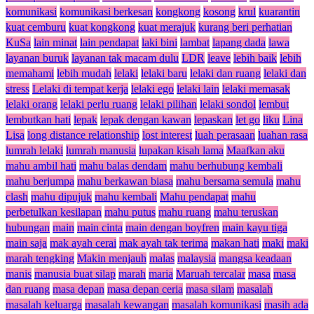
komunikasi
komunikasi berkesan
kongkong
kosong
krul
kuarantin
kuat cemburu
kuat kongkong
kuat merajuk
kurang beri perhatian
KuSa
lain minat
lain pendapat
laki bini
lambat
lapang dada
lawa
layanan buruk
layanan tak macam dulu
LDR
leave
lebih baik
lebih
memahami
lebih mudah
lelaki
lelaki baru
lelaki dan ruang
lelaki dan
stress
Lelaki di tempat kerja
lelaki ego
lelaki lain
lelaki memasak
lelaki orang
lelaki perlu ruang
lelaki pilihan
lelaki sondol
lembut
lembutkan hati
lepak
lepak dengan kawan
lepaskan
let go
liku
Lina
Lisa
long distance relationship
lost interest
luah perasaan
luahan rasa
lumrah lelaki
lumrah manusia
lupakan kisah lama
Maafkan aku
mahu ambil hati
mahu balas dendam
mahu berhubung kembali
mahu berjumpa
mahu berkawan biasa
mahu bersama semula
mahu
clash
mahu dipujuk
mahu kembali
Mahu pendapat
mahu
perbetulkan kesilapan
mahu putus
mahu ruang
mahu teruskan
hubungan
main
main cinta
main dengan boyfren
main kayu tiga
main saja
mak ayah cerai
mak ayah tak terima
makan hati
maki
maki
marah tengking
Makin menjauh
malas
malaysia
mangsa keadaan
manis
manusia buat silap
marah
maria
Maruah tercalar
masa
masa
dan ruang
masa depan
masa depan ceria
masa silam
masalah
masalah keluarga
masalah kewangan
masalah komunikasi
masih ada