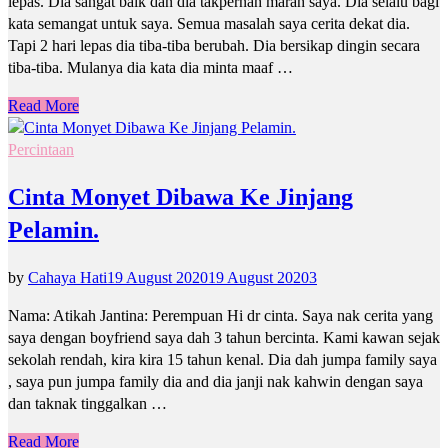
lepas. Dia sangat baik dan dia takpernah marah saya. Dia selalu bagi
kata semangat untuk saya. Semua masalah saya cerita dekat dia.
Tapi 2 hari lepas dia tiba-tiba berubah. Dia bersikap dingin secara
tiba-tiba. Mulanya dia kata dia minta maaf …
Read More
Percintaan
Cinta Monyet Dibawa Ke Jinjang
Pelamin.
by
Cahaya Hati
19 August 2020
19 August 2020
3
Nama: Atikah Jantina: Perempuan Hi dr cinta. Saya nak cerita yang
saya dengan boyfriend saya dah 3 tahun bercinta. Kami kawan sejak
sekolah rendah, kira kira 15 tahun kenal. Dia dah jumpa family saya
, saya pun jumpa family dia and dia janji nak kahwin dengan saya
dan taknak tinggalkan …
Read More