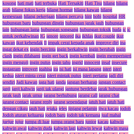
kosong
hati mati
hati terbuka
Hati Tersakiti
Hati Tisu
hilang
hilang
arah
hilang fokus kerja
hilang hormat
hilang kawan
hilang
kemesraan
hilang pekerjaan
hilang percaya
hint
hobi
hospital
HR
hubungan baru
hubungan dingin
hubungan jarak jauh
hubungan
lain
hubungan lama
hubungan songsang
hubungan toksik
huda
ic
ic
untuk perkahwinan
IG
ignore
ignored
ika
ikhlas
ikut couple
ikut
kawan
ikut kehendak
Il
impak cerai kepada anak
improve diri
ina
ingat dekat ex
ingin bercinta
ingin berkahwin
ingin berubah
ingin
clash
ingin difahami
ingin get back
ingin kembali
ingin memperisteri
ingin menguji
ingin putus
ingin tahu
ingrid
innocent
insaf
insecure
instagram
introvert
iqahisa
ira
isi hati
isi masa lapang
isteri
isteri
kedua
isteri minta cerai
isteri mintak putus
isteri pertama
jadi diri
sendiri
Jadi kawan
jaga hati
janda
jangan berharap
jangan contact
janji
janji kahwin
janji tak ulangi
jantung berdebar
jarak hubungan
jarak jauh
jarak umur
jarang berhubung
jarang call
jarang chat
jarang contact
jarang reply
jarang sependapat
jatuh hati
jatuh hati
dengan cikgu
jauh hati
jejaka
jeles
jinjang pelamin
jiwa kacau
jodoh
Jodoh aturan keluarga
jodoh baru
jodoh tak kemana
jual mahal
juejue
jujur
jumpa di luar
jumpa orang baru
junior
kacau
kahwin
kahwin awal
kahwin duda
kahwin lagi
kahwin lewat
kahwin masa