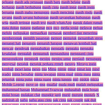
peluang
masih ada perasaan
masih baru
masih belajar
masih
berharap
masih berhubung
masih cinta
masih ingat
masih ingin
bersama
masih mahu menunggu
masih mencintai
masih rindu
masih
sayang
masih sayang hubungan
masih sayangkan hubungan
masih
setia
masih teringat
masih text
masih whatsApp
masuk dalam rumah
mata duitan
matang
matlamat
mcg
mco
media sosial
melawat
meluat
melulu
melupakan
memaafkan
memasak
memberi dan menerima
memberontak
memilih pasangan
memori
memujuk
menambah stress
menangi hati
menangis
menaruh harapan
menawan kembali hati
mencair
mendesak
mengabaikan
mengadu
mengaku
mengaku
kesalahan
mengalah
mengamuk
mengandung
mengganti cinta
mengongkong
mengusik
menipu
menipu umur
menjauh
menunggu
menyesal
merajuk
merajuk perkara remeh
merayu
Merayu ingin
kembali
mesej lama
mesra
mia
Mima
mimie
minat
minat lain
mind
reader
minta bersabar
minta jawapan
minta maaf
minta masa
minta
petunjuk
minta putus
minta ruang
minta tunggu
miri
miskin
mizza
Mobile Legend
move on
msg
muallaf
muda mudi
mudah melupakan
muhammad hassan
Muhammad Syazwan
muhasabah
mula bosan
mulai bosan
mulakan chat
mungkir janji
murid
murung
mustafa
N
nadzirah ali
nafsu
nafsu atau cinta
nak cinta
nak couple
nak duit