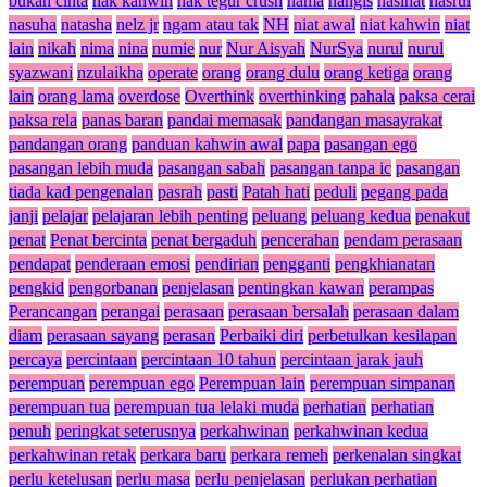
bukan cinta
nak kahwin
nak tegur crush
nama
nangis
nasihat
nasrul
nasuha
natasha
nelz jr
ngam atau tak
NH
niat awal
niat kahwin
niat
lain
nikah
nima
nina
numie
nur
Nur Aisyah
NurSya
nurul
nurul
syazwani
nzulaikha
operate
orang
orang dulu
orang ketiga
orang
lain
orang lama
overdose
Overthink
overthinking
pahala
paksa cerai
paksa rela
panas baran
pandai memasak
pandangan masayrakat
pandangan orang
panduan kahwin awal
papa
pasangan ego
pasangan lebih muda
pasangan sabah
pasangan tanpa ic
pasangan
tiada kad pengenalan
pasrah
pasti
Patah hati
peduli
pegang pada
janji
pelajar
pelajaran lebih penting
peluang
peluang kedua
penakut
penat
Penat bercinta
penat bergaduh
pencerahan
pendam perasaan
pendapat
penderaan emosi
pendirian
pengganti
pengkhianatan
pengkid
pengorbanan
penjelasan
pentingkan kawan
perampas
Perancangan
perangai
perasaan
perasaan bersalah
perasaan dalam
diam
perasaan sayang
perasan
Perbaiki diri
perbetulkan kesilapan
percaya
percintaan
percintaan 10 tahun
percintaan jarak jauh
perempuan
perempuan ego
Perempuan lain
perempuan simpanan
perempuan tua
perempuan tua lelaki muda
perhatian
perhatian
penuh
peringkat seterusnya
perkahwinan
perkahwinan kedua
perkahwinan retak
perkara baru
perkara remeh
perkenalan singkat
perlu ketelusan
perlu masa
perlu penjelasan
perlukan perhatian