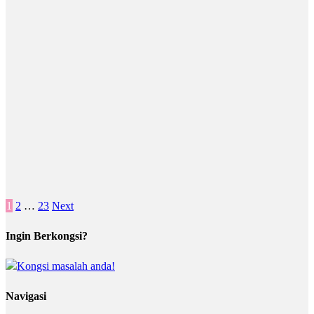
Posts
1
2
…
23
Next
pagination
Ingin Berkongsi?
Navigasi