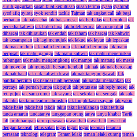
suruh gugurkan
susah buat keputusan
susah terima
syaaa
syahirah
syed afiq
syirag
syok sendiri
tackle
Tajman
tak angkat call
tak bagi
perhatian
tak balas chat
tak balas mesej
tak berbalas
tak berminat
tak
bersedia kahwin
tak boleh lupa
tak boleh terima
tak cukup duit
tak
dihargai
tak dihiraukan
tak endah
tak faham
tak hargai
tak kahwin
tak kesampaian
tak lagi memujuk
tak lakud
tak layan
tak lepaskan
tak macam dulu
tak mahu berharap
tak mahu berjumpa
tak mahu
berpisah
tak mahu ganggu
tak mahu kahwin
tak mahu meneruskan
hubungan
tak mahu mengongkong
tak mampu
tak matang
tak mesra
tak move on
tak mungkin bersatu kembali
tak nak
tak nak bercakap
tak nak halal
tak nak kahwin lewat
tak nak tanggungjawab
Tak
pandai bercinta
tak pandai luah perasaan
tak pandai meluahkan
tak
percaya
tak pernah jumpa
tak pujuk
tak putus asa
tak reply mesej
tak
reti pujuk
tak sama umur
tak sayang
tak sekolah
tak sengaja
tak suka
tak tahu
tak tahu lead relationship
tak tunjuk kasih sayang
tak yakin
takde bajet
takde hati
takdir
takut
takut kehilangan
takut terluka
tanda amaran
tandatanya
tanggapan orang
tanya
tanya khabar
Tarik
tali
taruh harapan
taruh perasaan
tawan hati
tawar hati
tawar hati
dengan kekasih
tebus salah
tegas
teguh
tegur
tekanan
tekanan
perasaan
teknologi
telegram
Teman lelaki
teman lelaki curang
teman