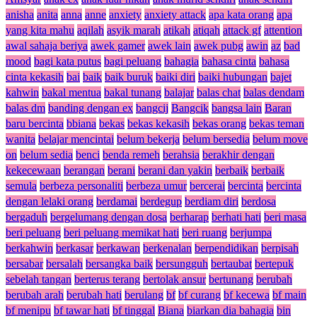
anisha
anita
anna
anne
anxiety
anxiety attack
apa kata orang
apa
yang kita mahu
aqilah
asyik marah
atikah
atiqah
attack gf
attention
awal sahaja beriya
awek gamer
awek lain
awek pubg
awin
az
bad
mood
bagi kata putus
bagi peluang
bahagia
bahasa cinta
bahasa
cinta kekasih
bai
baik
baik buruk
baiki diri
baiki hubungan
bajet
kahwin
bakal mentua
bakal tunang
balajar
balas chat
balas dendam
balas dm
banding dengan ex
bangcij
Bangcik
bangsa lain
Baran
baru bercinta
bbiana
bekas
bekas kekasih
bekas orang
bekas teman
wanita
belajar mencintai
belum bekerja
belum bersedia
belum move
on
belum sedia
benci
benda remeh
berahsia
berakhir dengan
kekecewaan
berangan
berani
berani dan yakin
berbaik
berbaik
semula
berbeza personaliti
berbeza umur
bercerai
bercinta
bercinta
dengan lelaki orang
berdamai
berdegup
berdiam diri
berdosa
bergaduh
bergelumang dengan dosa
berharap
berhati hati
beri masa
beri peluang
beri peluang memikat hati
beri ruang
berjumpa
berkahwin
berkasar
berkawan
berkenalan
berpendidikan
berpisah
bersabar
bersalah
bersangka baik
bersungguh
bertaubat
bertepuk
sebelah tangan
berterus terang
bertolak ansur
bertunang
berubah
berubah arah
berubah hati
berulang
bf
bf curang
bf kecewa
bf main
bf menipu
bf tawar hati
bf tinggal
Biana
biarkan dia bahagia
bin