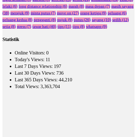
lelaki
(6)
long distance relationship
(6)
marah
(8)
masa depan
(7)
masih sayang
(38)
merajuk
(9)
minta putus
(7)
move on
(27)
orang ketiga
(9)
peluang
(6)
peluang kedua
(8)
pengganti
(8)
pujuk
(9)
putus
(26)
sayang
(10)
sedih
(12)
setia
(8)
stress
(7)
tawar hati
(40)
tips
(11)
tipu
(8)
whatsapp
(9)
Statistik
Online Visitors:
0
Today's Views:
11
Last 7 Days Views:
197
Last 30 Days Views:
736
Last 365 Days Views:
44,210
Total Views:
3,363,704