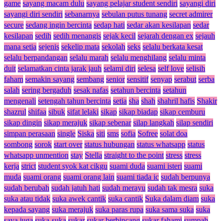
game
sayang macam dulu
sayang pelajar student sendiri
sayangi diri
sayangi diri sendiri
sebanarnya
sebulan putus tunang
secret admirer
secure
sedang ingin bercinta
sedap hati
sedar akan kesilapan
sedar
kesilapan
sedih
sedih menangis
sejak kecil
sejarah dengan ex
sejauh
mana setia
sejenis
sekelip mata
sekolah
seks
selalu berkata kesat
selalu berpandangan
selalu marah
selalu menghilang
selalu minta
duit
selamatkan cinta jarak jauh
selami diri
selesa
self love
selisih
faham
semakin sayang
sembang
senior
sensitif
senyap
serabut
serba
salah
sering bergaduh
sesak nafas
setahun bercinta
setahun
mengenali
setengah tahun bercinta
setia
sha
shah
shahril hafis
Shakir
shazrul
shifaa
sibuk
sifat lelaki
sikap
sikap biadap
sikap cemburu
sikap dingin
sikap merajuk
sikap sebenar
silap langkah
silap sendiri
simpan perasaan
single
Siska
siti
sms
sofia
Sofree
solat doa
sombong
sorok
start over
status hubungan
status whatsapp
status
whatsapp unmention
stay
Stella
straight to the point
stress
stress
kerja
strict
student syok kat cikgu
suami duda
suami isteri
suami
muda
suami orang
suami orang lain
suami tiada ic
sudah berpunya
sudah berubah
sudah jatuh hati
sudah merayu
sudah tak mesra
suka
suka atau tidak
suka awek cantik
suka cantik
Suka dalam diam
suka
kepada sayang
suka merajuk
suka paras rupa
suka sama suka
suka
saya juga
suka-suka
sukar
sukar berbincang
sukar fahami
sumpah