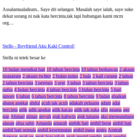
Assalamualaikum.. Saye dri selangor. Masalah saye ialah, saye suke
dekat sorang ni nak kata bercinta,tak tapi hubungan kami mcm
org…
Stello
-
Boyfriend Aku Kaki Control!
Stella ni tetek besar ke
10 bulan memikat hati
10 tahun bercinta
10 tahun berkawan
2 akaun
instagram
2 akaun twitter
2 bulan putus
2 hala
2 kali curang
2 tahun
2 tahun bercinta
3 penjuru
3 segi
3 tahun
3 tahun bercinta
3 tahun
nafsu
4 bulan bercinta
4 tahun bercinta
5 bulan bercinta
5 hari
ignore
6 tahun
6 tahun bercinta
8 tahun bercinta
9 bulan
abaikan
abang angkat
abdul
acuh tak acuh
adakah peluang
adam
adat
bercinta
adik
adik angkat
adik kacau
adik tak suka
afiq
agama
age
gap
Ahmad
aiman
aisyah
ajak kahwin
ajak tunang
aku mengandung
alasan
alisa sabri
Amanda
amarah
ambik hati
ambil berat
ambil hati
ambil hati semula
ambil kesempatan
ambil masa
amira
Amirah
Amsyar
anak ex
anak luar nikah
anak murid sendiri
anak sendiri