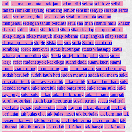
duit
selamatkan cinta jarak jauh
selami diri
selesa
self love
selisih
faham
semakin sayang
sembang
senior
sensitif
senyap
serabut
serba
salah
sering bergaduh
sesak nafas
setahun bercinta
setahun
mengenali
setengah tahun bercinta
setia
sha
shah
shahril hafis
Shakir
shazrul
shifaa
sibuk
sifat lelaki
sikap
sikap biadap
sikap cemburu
sikap dingin
sikap merajuk
sikap sebenar
silap langkah
silap sendiri
simpan perasaan
single
Siska
siti
sms
sofia
Sofree
solat doa
sombong
sorok
start over
status hubungan
status whatsapp
status
whatsapp unmention
stay
Stella
straight to the point
stress
stress
kerja
strict
student syok kat cikgu
suami duda
suami isteri
suami
muda
suami orang
suami orang lain
suami tiada ic
sudah berpunya
sudah berubah
sudah jatuh hati
sudah merayu
sudah tak mesra
suka
suka atau tidak
suka awek cantik
suka cantik
Suka dalam diam
suka
kepada sayang
suka merajuk
suka paras rupa
suka sama suka
suka
saya juga
suka-suka
sukar
sukar berbincang
sukar fahami
sumpah
suruh gugurkan
susah buat keputusan
susah terima
syaaa
syahirah
syed afiq
syirag
syok sendiri
tackle
Tajman
tak angkat call
tak bagi
perhatian
tak balas chat
tak balas mesej
tak berbalas
tak berminat
tak
bersedia kahwin
tak boleh lupa
tak boleh terima
tak cukup duit
tak
dihargai
tak dihiraukan
tak endah
tak faham
tak hargai
tak kahwin