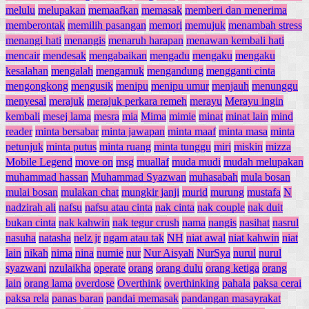
melulu
melupakan
memaafkan
memasak
memberi dan menerima
memberontak
memilih pasangan
memori
memujuk
menambah stress
menangi hati
menangis
menaruh harapan
menawan kembali hati
mencair
mendesak
mengabaikan
mengadu
mengaku
mengaku
kesalahan
mengalah
mengamuk
mengandung
mengganti cinta
mengongkong
mengusik
menipu
menipu umur
menjauh
menunggu
menyesal
merajuk
merajuk perkara remeh
merayu
Merayu ingin
kembali
mesej lama
mesra
mia
Mima
mimie
minat
minat lain
mind
reader
minta bersabar
minta jawapan
minta maaf
minta masa
minta
petunjuk
minta putus
minta ruang
minta tunggu
miri
miskin
mizza
Mobile Legend
move on
msg
muallaf
muda mudi
mudah melupakan
muhammad hassan
Muhammad Syazwan
muhasabah
mula bosan
mulai bosan
mulakan chat
mungkir janji
murid
murung
mustafa
N
nadzirah ali
nafsu
nafsu atau cinta
nak cinta
nak couple
nak duit
bukan cinta
nak kahwin
nak tegur crush
nama
nangis
nasihat
nasrul
nasuha
natasha
nelz jr
ngam atau tak
NH
niat awal
niat kahwin
niat
lain
nikah
nima
nina
numie
nur
Nur Aisyah
NurSya
nurul
nurul
syazwani
nzulaikha
operate
orang
orang dulu
orang ketiga
orang
lain
orang lama
overdose
Overthink
overthinking
pahala
paksa cerai
paksa rela
panas baran
pandai memasak
pandangan masayrakat