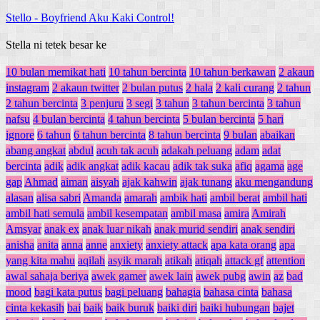
Stello
-
Boyfriend Aku Kaki Control!
Stella ni tetek besar ke
10 bulan memikat hati
10 tahun bercinta
10 tahun berkawan
2 akaun
instagram
2 akaun twitter
2 bulan putus
2 hala
2 kali curang
2 tahun
2 tahun bercinta
3 penjuru
3 segi
3 tahun
3 tahun bercinta
3 tahun
nafsu
4 bulan bercinta
4 tahun bercinta
5 bulan bercinta
5 hari
ignore
6 tahun
6 tahun bercinta
8 tahun bercinta
9 bulan
abaikan
abang angkat
abdul
acuh tak acuh
adakah peluang
adam
adat
bercinta
adik
adik angkat
adik kacau
adik tak suka
afiq
agama
age
gap
Ahmad
aiman
aisyah
ajak kahwin
ajak tunang
aku mengandung
alasan
alisa sabri
Amanda
amarah
ambik hati
ambil berat
ambil hati
ambil hati semula
ambil kesempatan
ambil masa
amira
Amirah
Amsyar
anak ex
anak luar nikah
anak murid sendiri
anak sendiri
anisha
anita
anna
anne
anxiety
anxiety attack
apa kata orang
apa
yang kita mahu
aqilah
asyik marah
atikah
atiqah
attack gf
attention
awal sahaja beriya
awek gamer
awek lain
awek pubg
awin
az
bad
mood
bagi kata putus
bagi peluang
bahagia
bahasa cinta
bahasa
cinta kekasih
bai
baik
baik buruk
baiki diri
baiki hubungan
bajet