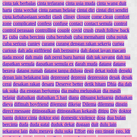
cinta tak berbalas
cinta terlarang
cinta usia muda
cinta wang duit
harta
cinta wechat
cinta zaman belajar
cintai diri
cintai diri sendiri
cipta kebahagiaan sendiri
clash
clingy
closure
come clean
comfort
zone
complicated
confess
confuse
contact
contact semula
control
control perasaan
controlling
couple
covid
crush
crush follow back
IG
cuba
cuba bercinta
cuba berubah
cuba memahami
cuba pujuk
cuba serious
cuniey
curang
curang dengan rakan sekerja
curiga
curious
dah ada girlfriend
dah berpunya
dah dapat layan macam
tiada mood
dah main
dah pergi baru hargai
dah tak sayang
dah tua
dapatkan semula
dapatkan semula ex
darah muda
datang
datang
beraya
datang rumah
datang tanpa diduga
degil
dekat jodoh
dengki
depan lain belakang lain
depressed
depressi
depression
desak
desak
cerai
desakan rakan
desaru
Deserve better
detik hitam
Dhia
dia dah
tak suka
dia enggan berjumpa
dia mahu melupakan
dia masih
belajar
diabaikan
diabaikan 5 hari
diana
dibuang keluarga
diduakan
dieya
difitnah boyfriend
dijemput
dikejar
Dilema
dilemma
dingin
direct message
ditinggalkan
ditinggalkan kekasih
ditipu
Diy
doktor
bantu
doktor cinta
doktor gigi
domestic violence
dosa
dua bulan
bercinta
duda
duda gatal
duduk dekat
dugaan
duit
dulu lain
sekarang lain
dulu merayu
dulu suka
Effort
ego
ego tinggi
ego. ldr