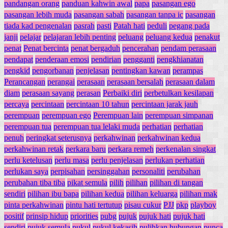
pandangan orang
panduan kahwin awal
papa
pasangan ego
pasangan lebih muda
pasangan sabah
pasangan tanpa ic
pasangan
tiada kad pengenalan
pasrah
pasti
Patah hati
peduli
pegang pada
janji
pelajar
pelajaran lebih penting
peluang
peluang kedua
penakut
penat
Penat bercinta
penat bergaduh
pencerahan
pendam perasaan
pendapat
penderaan emosi
pendirian
pengganti
pengkhianatan
pengkid
pengorbanan
penjelasan
pentingkan kawan
perampas
Perancangan
perangai
perasaan
perasaan bersalah
perasaan dalam
diam
perasaan sayang
perasan
Perbaiki diri
perbetulkan kesilapan
percaya
percintaan
percintaan 10 tahun
percintaan jarak jauh
perempuan
perempuan ego
Perempuan lain
perempuan simpanan
perempuan tua
perempuan tua lelaki muda
perhatian
perhatian
penuh
peringkat seterusnya
perkahwinan
perkahwinan kedua
perkahwinan retak
perkara baru
perkara remeh
perkenalan singkat
perlu ketelusan
perlu masa
perlu penjelasan
perlukan perhatian
perlukan saya
perpisahan
persinggahan
personaliti
perubahan
perubahan tiba tiba
pikat semula
pilih
pilihan
pilihan di tangan
sendiri
pilihan ibu bapa
pilihan kedua
pilihan keluarga
pilihan mak
pinta perkahwinan
pintu hati tertutup
pisau cukur
PJJ
pkp
playboy
positif
prinsip hidup
priorities
pubg
pujuk
pujuk hati
pujuk hati
sendiri
pujuk semula
pukul
pukul kekasih
pulihkan hubungan
punca