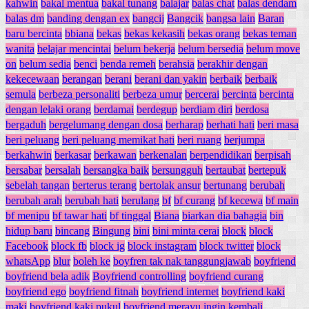
kahwin
bakal mentua
bakal tunang
balajar
balas chat
balas dendam
balas dm
banding dengan ex
bangcij
Bangcik
bangsa lain
Baran
baru bercinta
bbiana
bekas
bekas kekasih
bekas orang
bekas teman
wanita
belajar mencintai
belum bekerja
belum bersedia
belum move
on
belum sedia
benci
benda remeh
berahsia
berakhir dengan
kekecewaan
berangan
berani
berani dan yakin
berbaik
berbaik
semula
berbeza personaliti
berbeza umur
bercerai
bercinta
bercinta
dengan lelaki orang
berdamai
berdegup
berdiam diri
berdosa
bergaduh
bergelumang dengan dosa
berharap
berhati hati
beri masa
beri peluang
beri peluang memikat hati
beri ruang
berjumpa
berkahwin
berkasar
berkawan
berkenalan
berpendidikan
berpisah
bersabar
bersalah
bersangka baik
bersungguh
bertaubat
bertepuk
sebelah tangan
berterus terang
bertolak ansur
bertunang
berubah
berubah arah
berubah hati
berulang
bf
bf curang
bf kecewa
bf main
bf menipu
bf tawar hati
bf tinggal
Biana
biarkan dia bahagia
bin
hidup baru
bincang
Bingung
bini
bini minta cerai
block
block
Facebook
block fb
block ig
block instagram
block twitter
block
whatsApp
blur
boleh ke
boyfren tak nak tanggungjawab
boyfriend
boyfriend bela adik
Boyfriend controlling
boyfriend curang
boyfriend ego
boyfriend fitnah
boyfriend internet
boyfriend kaki
maki
boyfriend kaki pukul
boyfriend merayu ingin kembali