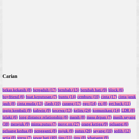
Carian
bekas kekasih
(8)
bergaduh
(17)
berubah
(15)
berubah hati
(9)
block
(6)
boyfriend
(6)
buat keputusan
(7)
buntu
(14)
cemburu
(10)
cinta
(17)
cinta jarak
jauh
(8)
cinta muda
(13)
clash
(10)
curang
(17)
ego
(14)
ex
(8)
get back
(11)
ingin kembali
(9)
kahwin
(9)
kecewa
(13)
keliru
(24)
komunikasi
(14)
LDR
(8)
lelaki
(6)
long distance relationship
(6)
marah
(8)
masa depan
(7)
masih sayang
(38)
merajuk
(9)
minta putus
(7)
move on
(27)
orang ketiga
(9)
peluang
(6)
peluang kedua
(8)
pengganti
(8)
pujuk
(9)
putus
(26)
sayang
(10)
sedih
(12)
setia
(8)
stress
(7)
tawar hati
(40)
tips
(11)
tipu
(8)
whatsapp
(9)