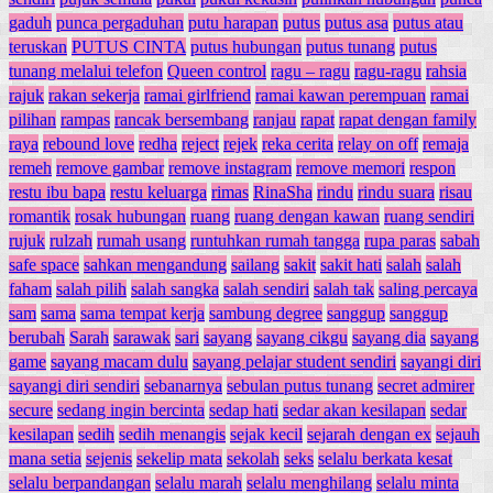
gaduh
punca pergaduhan
putu harapan
putus
putus asa
putus atau
teruskan
PUTUS CINTA
putus hubungan
putus tunang
putus
tunang melalui telefon
Queen control
ragu – ragu
ragu-ragu
rahsia
rajuk
rakan sekerja
ramai girlfriend
ramai kawan perempuan
ramai
pilihan
rampas
rancak bersembang
ranjau
rapat
rapat dengan family
raya
rebound love
redha
reject
rejek
reka cerita
relay on off
remaja
remeh
remove gambar
remove instagram
remove memori
respon
restu ibu bapa
restu keluarga
rimas
RinaSha
rindu
rindu suara
risau
romantik
rosak hubungan
ruang
ruang dengan kawan
ruang sendiri
rujuk
rulzah
rumah usang
runtuhkan rumah tangga
rupa paras
sabah
safe space
sahkan mengandung
sailang
sakit
sakit hati
salah
salah
faham
salah pilih
salah sangka
salah sendiri
salah tak
saling percaya
sam
sama
sama tempat kerja
sambung degree
sanggup
sanggup
berubah
Sarah
sarawak
sari
sayang
sayang cikgu
sayang dia
sayang
game
sayang macam dulu
sayang pelajar student sendiri
sayangi diri
sayangi diri sendiri
sebanarnya
sebulan putus tunang
secret admirer
secure
sedang ingin bercinta
sedap hati
sedar akan kesilapan
sedar
kesilapan
sedih
sedih menangis
sejak kecil
sejarah dengan ex
sejauh
mana setia
sejenis
sekelip mata
sekolah
seks
selalu berkata kesat
selalu berpandangan
selalu marah
selalu menghilang
selalu minta