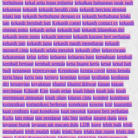
berhubung
kekal setia lepas terlanjur
kekalkan hubungan jarak jauh
kekangan
kekasih
kekasih beralih cinta
kekasih bercinta dengan
lelaki lain
kekasih berhubung dengan ex
kekasih berhubung lelaki
lain
kekasih berubah hati
Kekasih comel
kekasih contact ex
kekasih
enggan putus
kekasih gelap
kekasih hati
kekasih hilangkan diri
kekasih ingin putus
kekasih internet
kekasih kurang beri perhatian
kekasih lain
kekasih lama
kekasih masih mengharap
kekasih
menguji cinta
kekasih selalu merajuk
kekasih siber
kekecewaan
kekurangan
kelas
keliru
keluarga
keluarga baru
kemahuan
kembali
kembali berpaut
kembali semula
kena buang kerja
kenal
kenal hati
budi
kenangan
kepercayaan
Keputusan
kerana covid
keras kepala
kerja biasa
kerja jaga
kerjaya
kesepian
kesian
kesihatan
kesilapan
diri
kesunyian
keyakinan
khairul
khairul ikhwan
kiasan
kiasan
percintaan
Kifarah
Kim
kisah gelap
kisah hitam
kisah lalu
kisah
perempuan simpanan
kisah silam
kitaran cinta
komited
komitmen
komunikasi
komunikasi berkesan
kongkong
kosong
krul
kuarantin
kuat cemburu
kuat kongkong
kuat merajuk
kurang beri perhatian
KuSa
lain minat
lain pendapat
laki bini
lambat
lapang dada
lawa
layanan buruk
layanan tak macam dulu
LDR
leave
lebih baik
lebih
memahami
lebih mudah
lelaki
lelaki baru
lelaki dan ruang
lelaki dan