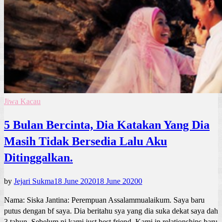
Jiwa Kacau
5 Bulan Bercinta, Dia Katakan Yang Dia
Masih Tidak Bersedia Lalu Aku
Ditinggalkan.
by
Jejari Sukma
18 June 2020
18 June 2020
0
Nama: Siska Jantina: Perempuan Assalammualaikum. Saya baru
putus dengan bf saya. Dia beritahu sya yang dia suka dekat saya dah
3 tahun. Sebelum ni kami just best friend. Kami in relationships baru