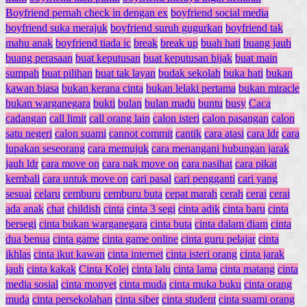
Boyfriend pernah check in dengan ex
boyfriend social media
boyfriend suka merajuk
boyfriend suruh gugurkan
boyfriend tak
mahu anak
boyfriend tiada ic
break
break up
buah hati
buang jauh
buang perasaan
buat keputusan
buat keputusan bijak
buat main
sumpah
buat pilihan
buat tak layan
budak sekolah
buka hati
bukan
kawan biasa
bukan kerana cinta
bukan lelaki pertama
bukan miracle
bukan warganegara
bukti
bulan
bulan madu
buntu
busy
Caca
cadangan
call limit
call orang lain
calon isteri
calon pasangan
calon
satu negeri
calon suami
cannot commit
cantik
cara atasi
cara ldr
cara
lupakan seseorang
cara memujuk
cara menangani hubungan jarak
jauh ldr
cara move on
cara nak move on
cara nasihat
cara pikat
kembali
cara untuk move on
cari pasal
cari pengganti
cari yang
sesuai
celaru
cemburu
cemburu buta
cepat marah
cerah
cerai
cerai
ada anak
chat
childish
cinta
cinta 3 segi
cinta adik
cinta baru
cinta
bersegi
cinta bukan warganegara
cinta buta
cinta dalam diam
cinta
dua benua
cinta game
cinta game online
cinta guru pelajar
cinta
ikhlas
cinta ikut kawan
cinta internet
cinta isteri orang
cinta jarak
jauh
cinta kakak
Cinta Kolej
cinta lalu
cinta lama
cinta matang
cinta
media sosial
cinta monyet
cinta muda
cinta muka buku
cinta orang
muda
cinta persekolahan
cinta siber
cinta student
cinta suami orang