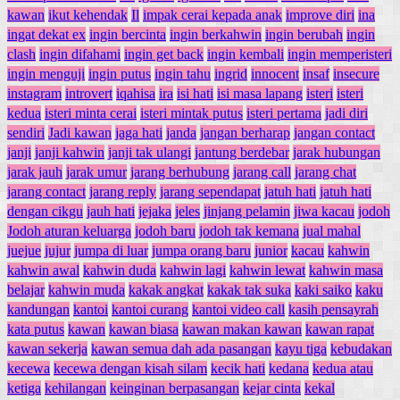
kawan
ikut kehendak
Il
impak cerai kepada anak
improve diri
ina
ingat dekat ex
ingin bercinta
ingin berkahwin
ingin berubah
ingin
clash
ingin difahami
ingin get back
ingin kembali
ingin memperisteri
ingin menguji
ingin putus
ingin tahu
ingrid
innocent
insaf
insecure
instagram
introvert
iqahisa
ira
isi hati
isi masa lapang
isteri
isteri
kedua
isteri minta cerai
isteri mintak putus
isteri pertama
jadi diri
sendiri
Jadi kawan
jaga hati
janda
jangan berharap
jangan contact
janji
janji kahwin
janji tak ulangi
jantung berdebar
jarak hubungan
jarak jauh
jarak umur
jarang berhubung
jarang call
jarang chat
jarang contact
jarang reply
jarang sependapat
jatuh hati
jatuh hati
dengan cikgu
jauh hati
jejaka
jeles
jinjang pelamin
jiwa kacau
jodoh
Jodoh aturan keluarga
jodoh baru
jodoh tak kemana
jual mahal
juejue
jujur
jumpa di luar
jumpa orang baru
junior
kacau
kahwin
kahwin awal
kahwin duda
kahwin lagi
kahwin lewat
kahwin masa
belajar
kahwin muda
kakak angkat
kakak tak suka
kaki saiko
kaku
kandungan
kantoi
kantoi curang
kantoi video call
kasih pensayrah
kata putus
kawan
kawan biasa
kawan makan kawan
kawan rapat
kawan sekerja
kawan semua dah ada pasangan
kayu tiga
kebudakan
kecewa
kecewa dengan kisah silam
kecik hati
kedana
kedua atau
ketiga
kehilangan
keinginan berpasangan
kejar cinta
kekal