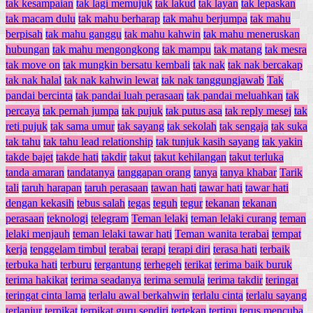
tak kesampaian
tak lagi memujuk
tak lakud
tak layan
tak lepaskan
tak macam dulu
tak mahu berharap
tak mahu berjumpa
tak mahu
berpisah
tak mahu ganggu
tak mahu kahwin
tak mahu meneruskan
hubungan
tak mahu mengongkong
tak mampu
tak matang
tak mesra
tak move on
tak mungkin bersatu kembali
tak nak
tak nak bercakap
tak nak halal
tak nak kahwin lewat
tak nak tanggungjawab
Tak
pandai bercinta
tak pandai luah perasaan
tak pandai meluahkan
tak
percaya
tak pernah jumpa
tak pujuk
tak putus asa
tak reply mesej
tak
reti pujuk
tak sama umur
tak sayang
tak sekolah
tak sengaja
tak suka
tak tahu
tak tahu lead relationship
tak tunjuk kasih sayang
tak yakin
takde bajet
takde hati
takdir
takut
takut kehilangan
takut terluka
tanda amaran
tandatanya
tanggapan orang
tanya
tanya khabar
Tarik
tali
taruh harapan
taruh perasaan
tawan hati
tawar hati
tawar hati
dengan kekasih
tebus salah
tegas
teguh
tegur
tekanan
tekanan
perasaan
teknologi
telegram
Teman lelaki
teman lelaki curang
teman
lelaki menjauh
teman lelaki tawar hati
Teman wanita terabai
tempat
kerja
tenggelam timbul
terabai
terapi
terapi diri
terasa hati
terbaik
terbuka hati
terburu
tergantung
terhegeh
terikat
terima baik buruk
terima hakikat
terima seadanya
terima semula
terima takdir
teringat
teringat cinta lama
terlalu awal berkahwin
terlalu cinta
terlalu sayang
terlanjur
terpikat
terpikat guru sendiri
tertekan
tertipu
terus mencuba