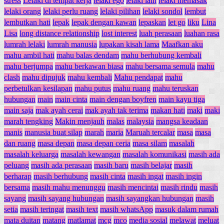
stress
Lelaki di tempat kerja
lelaki ego
lelaki lain
lelaki memasak
lelaki orang
lelaki perlu ruang
lelaki pilihan
lelaki sondol
lembut
lembutkan hati
lepak
lepak dengan kawan
lepaskan
let go
liku
Lina
Lisa
long distance relationship
lost interest
luah perasaan
luahan rasa
lumrah lelaki
lumrah manusia
lupakan kisah lama
Maafkan aku
mahu ambil hati
mahu balas dendam
mahu berhubung kembali
mahu berjumpa
mahu berkawan biasa
mahu bersama semula
mahu
clash
mahu dipujuk
mahu kembali
Mahu pendapat
mahu
perbetulkan kesilapan
mahu putus
mahu ruang
mahu teruskan
hubungan
main
main cinta
main dengan boyfren
main kayu tiga
main saja
mak ayah cerai
mak ayah tak terima
makan hati
maki
maki
marah tengking
Makin menjauh
malas
malaysia
mangsa keadaan
manis
manusia buat silap
marah
maria
Maruah tercalar
masa
masa
dan ruang
masa depan
masa depan ceria
masa silam
masalah
masalah keluarga
masalah kewangan
masalah komunikasi
masih ada
peluang
masih ada perasaan
masih baru
masih belajar
masih
berharap
masih berhubung
masih cinta
masih ingat
masih ingin
bersama
masih mahu menunggu
masih mencintai
masih rindu
masih
sayang
masih sayang hubungan
masih sayangkan hubungan
masih
setia
masih teringat
masih text
masih whatsApp
masuk dalam rumah
mata duitan
matang
matlamat
mcg
mco
media sosial
melawat
meluat