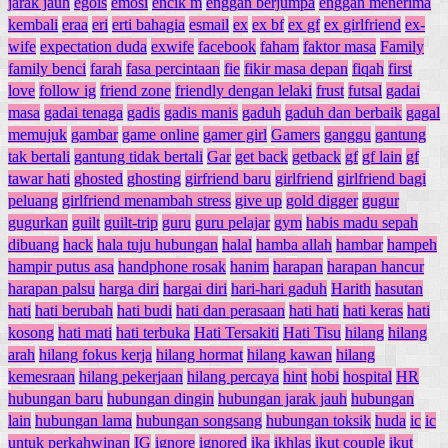
jarak jauh
egois
emosi
encik m
enggan berjumpa
enggan menerima
kembali
eraa
eri
erti bahagia
esmail
ex
ex bf
ex gf
ex girlfriend
ex-
wife
expectation duda
exwife
facebook
faham
faktor masa
Family
family benci
farah
fasa percintaan
fie
fikir masa depan
fiqah
first
love
follow ig
friend zone
friendly dengan lelaki
frust
futsal
gadai
masa
gadai tenaga
gadis
gadis manis
gaduh
gaduh dan berbaik
gagal
memujuk
gambar
game online
gamer girl
Gamers
ganggu
gantung
tak bertali
gantung tidak bertali
Gar
get back
getback
gf
gf lain
gf
tawar hati
ghosted
ghosting
girfriend baru
girlfriend
girlfriend bagi
peluang
girlfriend menambah stress
give up
gold digger
gugur
gugurkan
guilt
guilt-trip
guru
guru pelajar
gym
habis madu sepah
dibuang
hack
hala tuju hubungan
halal
hamba allah
hambar
hampeh
hampir putus asa
handphone rosak
hanim
harapan
harapan hancur
harapan palsu
harga diri
hargai diri
hari-hari gaduh
Harith
hasutan
hati
hati berubah
hati budi
hati dan perasaan
hati hati
hati keras
hati
kosong
hati mati
hati terbuka
Hati Tersakiti
Hati Tisu
hilang
hilang
arah
hilang fokus kerja
hilang hormat
hilang kawan
hilang
kemesraan
hilang pekerjaan
hilang percaya
hint
hobi
hospital
HR
hubungan baru
hubungan dingin
hubungan jarak jauh
hubungan
lain
hubungan lama
hubungan songsang
hubungan toksik
huda
ic
ic
untuk perkahwinan
IG
ignore
ignored
ika
ikhlas
ikut couple
ikut