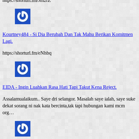
https://shorturl.fm/Jm2rZ
Kourtney484
-
Si Dia Berubah Dan Tak Mahu Berikan Komitmen
Lagi.
https://shorturl.fm/eNhbq
EIDA
-
Ingin Luahkan Rasa Hati Tapi Takut Kena Reject.
Assalamualaikum.. Saye dri selangor. Masalah saye ialah, saye suke
dekat sorang ni nak kata bercinta,tak tapi hubungan kami mcm
org…