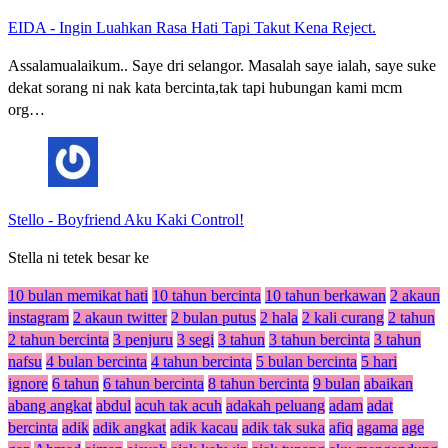
EIDA
-
Ingin Luahkan Rasa Hati Tapi Takut Kena Reject.
Assalamualaikum.. Saye dri selangor. Masalah saye ialah, saye suke
dekat sorang ni nak kata bercinta,tak tapi hubungan kami mcm
org…
Stello
-
Boyfriend Aku Kaki Control!
Stella ni tetek besar ke
10 bulan memikat hati
10 tahun bercinta
10 tahun berkawan
2 akaun
instagram
2 akaun twitter
2 bulan putus
2 hala
2 kali curang
2 tahun
2 tahun bercinta
3 penjuru
3 segi
3 tahun
3 tahun bercinta
3 tahun
nafsu
4 bulan bercinta
4 tahun bercinta
5 bulan bercinta
5 hari
ignore
6 tahun
6 tahun bercinta
8 tahun bercinta
9 bulan
abaikan
abang angkat
abdul
acuh tak acuh
adakah peluang
adam
adat
bercinta
adik
adik angkat
adik kacau
adik tak suka
afiq
agama
age