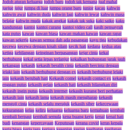
Jodoh aturan keluarga
jodoh baru
jodoh tak kemana
jual mahal
juejue
jujur
jumpa di luar
jumpa orang baru
junior
kacau
kahwin
kahwin awal
kahwin duda
kahwin lagi
kahwin lewat
kahwin masa
belajar
kahwin muda
kakak angkat
kakak tak suka
kaki saiko
kaku
kandungan
kantoi
kantoi curang
kantoi video call
kasih pensayrah
kata putus
kawan
kawan biasa
kawan makan kawan
kawan rapat
kawan sekerja
kawan semua dah ada pasangan
kayu tiga
kebudakan
kecewa
kecewa dengan kisah silam
kecik hati
kedana
kedua atau
ketiga
kehilangan
keinginan berpasangan
kejar cinta
kekal
berhubung
kekal setia lepas terlanjur
kekalkan hubungan jarak jauh
kekangan
kekasih
kekasih beralih cinta
kekasih bercinta dengan
lelaki lain
kekasih berhubung dengan ex
kekasih berhubung lelaki
lain
kekasih berubah hati
Kekasih comel
kekasih contact ex
kekasih
enggan putus
kekasih gelap
kekasih hati
kekasih hilangkan diri
kekasih ingin putus
kekasih internet
kekasih kurang beri perhatian
kekasih lain
kekasih lama
kekasih masih mengharap
kekasih
menguji cinta
kekasih selalu merajuk
kekasih siber
kekecewaan
kekurangan
kelas
keliru
keluarga
keluarga baru
kemahuan
kembali
kembali berpaut
kembali semula
kena buang kerja
kenal
kenal hati
budi
kenangan
kepercayaan
Keputusan
kerana covid
keras kepala
kerja biasa
kerja jaga
kerjaya
kesepian
kesian
kesihatan
kesilapan