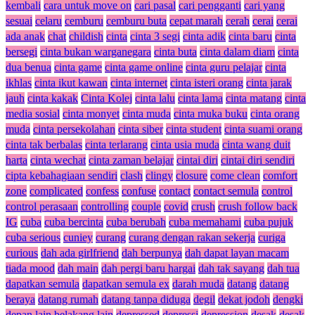
kembali
cara untuk move on
cari pasal
cari pengganti
cari yang
sesuai
celaru
cemburu
cemburu buta
cepat marah
cerah
cerai
cerai
ada anak
chat
childish
cinta
cinta 3 segi
cinta adik
cinta baru
cinta
bersegi
cinta bukan warganegara
cinta buta
cinta dalam diam
cinta
dua benua
cinta game
cinta game online
cinta guru pelajar
cinta
ikhlas
cinta ikut kawan
cinta internet
cinta isteri orang
cinta jarak
jauh
cinta kakak
Cinta Kolej
cinta lalu
cinta lama
cinta matang
cinta
media sosial
cinta monyet
cinta muda
cinta muka buku
cinta orang
muda
cinta persekolahan
cinta siber
cinta student
cinta suami orang
cinta tak berbalas
cinta terlarang
cinta usia muda
cinta wang duit
harta
cinta wechat
cinta zaman belajar
cintai diri
cintai diri sendiri
cipta kebahagiaan sendiri
clash
clingy
closure
come clean
comfort
zone
complicated
confess
confuse
contact
contact semula
control
control perasaan
controlling
couple
covid
crush
crush follow back
IG
cuba
cuba bercinta
cuba berubah
cuba memahami
cuba pujuk
cuba serious
cuniey
curang
curang dengan rakan sekerja
curiga
curious
dah ada girlfriend
dah berpunya
dah dapat layan macam
tiada mood
dah main
dah pergi baru hargai
dah tak sayang
dah tua
dapatkan semula
dapatkan semula ex
darah muda
datang
datang
beraya
datang rumah
datang tanpa diduga
degil
dekat jodoh
dengki
depan lain belakang lain
depressed
depressi
depression
desak
desak