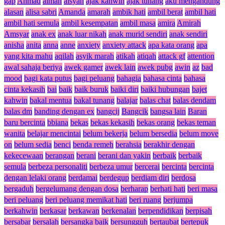
gap
Ahmad
aiman
aisyah
ajak kahwin
ajak tunang
aku mengandung
alasan
alisa sabri
Amanda
amarah
ambik hati
ambil berat
ambil hati
ambil hati semula
ambil kesempatan
ambil masa
amira
Amirah
Amsyar
anak ex
anak luar nikah
anak murid sendiri
anak sendiri
anisha
anita
anna
anne
anxiety
anxiety attack
apa kata orang
apa
yang kita mahu
aqilah
asyik marah
atikah
atiqah
attack gf
attention
awal sahaja beriya
awek gamer
awek lain
awek pubg
awin
az
bad
mood
bagi kata putus
bagi peluang
bahagia
bahasa cinta
bahasa
cinta kekasih
bai
baik
baik buruk
baiki diri
baiki hubungan
bajet
kahwin
bakal mentua
bakal tunang
balajar
balas chat
balas dendam
balas dm
banding dengan ex
bangcij
Bangcik
bangsa lain
Baran
baru bercinta
bbiana
bekas
bekas kekasih
bekas orang
bekas teman
wanita
belajar mencintai
belum bekerja
belum bersedia
belum move
on
belum sedia
benci
benda remeh
berahsia
berakhir dengan
kekecewaan
berangan
berani
berani dan yakin
berbaik
berbaik
semula
berbeza personaliti
berbeza umur
bercerai
bercinta
bercinta
dengan lelaki orang
berdamai
berdegup
berdiam diri
berdosa
bergaduh
bergelumang dengan dosa
berharap
berhati hati
beri masa
beri peluang
beri peluang memikat hati
beri ruang
berjumpa
berkahwin
berkasar
berkawan
berkenalan
berpendidikan
berpisah
bersabar
bersalah
bersangka baik
bersungguh
bertaubat
bertepuk