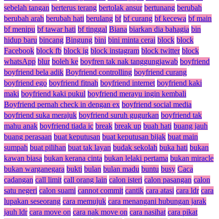
sebelah tangan
berterus terang
bertolak ansur
bertunang
berubah
berubah arah
berubah hati
berulang
bf
bf curang
bf kecewa
bf main
bf menipu
bf tawar hati
bf tinggal
Biana
biarkan dia bahagia
bin
hidup baru
bincang
Bingung
bini
bini minta cerai
block
block
Facebook
block fb
block ig
block instagram
block twitter
block
whatsApp
blur
boleh ke
boyfren tak nak tanggungjawab
boyfriend
boyfriend bela adik
Boyfriend controlling
boyfriend curang
boyfriend ego
boyfriend fitnah
boyfriend internet
boyfriend kaki
maki
boyfriend kaki pukul
boyfriend merayu ingin kembali
Boyfriend pernah check in dengan ex
boyfriend social media
boyfriend suka merajuk
boyfriend suruh gugurkan
boyfriend tak
mahu anak
boyfriend tiada ic
break
break up
buah hati
buang jauh
buang perasaan
buat keputusan
buat keputusan bijak
buat main
sumpah
buat pilihan
buat tak layan
budak sekolah
buka hati
bukan
kawan biasa
bukan kerana cinta
bukan lelaki pertama
bukan miracle
bukan warganegara
bukti
bulan
bulan madu
buntu
busy
Caca
cadangan
call limit
call orang lain
calon isteri
calon pasangan
calon
satu negeri
calon suami
cannot commit
cantik
cara atasi
cara ldr
cara
lupakan seseorang
cara memujuk
cara menangani hubungan jarak
jauh ldr
cara move on
cara nak move on
cara nasihat
cara pikat