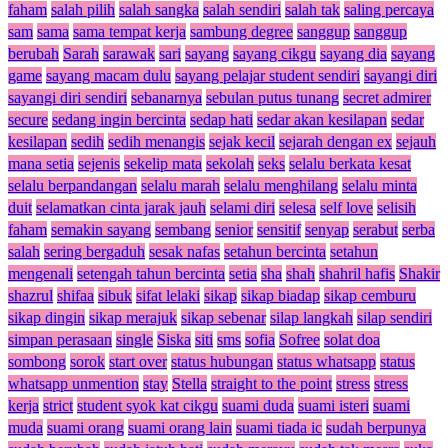
faham
salah pilih
salah sangka
salah sendiri
salah tak
saling percaya
sam
sama
sama tempat kerja
sambung degree
sanggup
sanggup
berubah
Sarah
sarawak
sari
sayang
sayang cikgu
sayang dia
sayang
game
sayang macam dulu
sayang pelajar student sendiri
sayangi diri
sayangi diri sendiri
sebanarnya
sebulan putus tunang
secret admirer
secure
sedang ingin bercinta
sedap hati
sedar akan kesilapan
sedar
kesilapan
sedih
sedih menangis
sejak kecil
sejarah dengan ex
sejauh
mana setia
sejenis
sekelip mata
sekolah
seks
selalu berkata kesat
selalu berpandangan
selalu marah
selalu menghilang
selalu minta
duit
selamatkan cinta jarak jauh
selami diri
selesa
self love
selisih
faham
semakin sayang
sembang
senior
sensitif
senyap
serabut
serba
salah
sering bergaduh
sesak nafas
setahun bercinta
setahun
mengenali
setengah tahun bercinta
setia
sha
shah
shahril hafis
Shakir
shazrul
shifaa
sibuk
sifat lelaki
sikap
sikap biadap
sikap cemburu
sikap dingin
sikap merajuk
sikap sebenar
silap langkah
silap sendiri
simpan perasaan
single
Siska
siti
sms
sofia
Sofree
solat doa
sombong
sorok
start over
status hubungan
status whatsapp
status
whatsapp unmention
stay
Stella
straight to the point
stress
stress
kerja
strict
student syok kat cikgu
suami duda
suami isteri
suami
muda
suami orang
suami orang lain
suami tiada ic
sudah berpunya