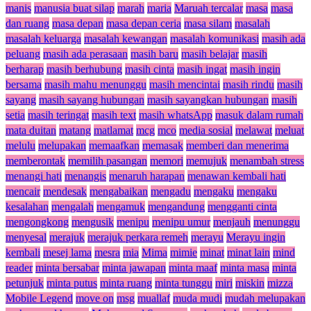
manis
manusia buat silap
marah
maria
Maruah tercalar
masa
masa
dan ruang
masa depan
masa depan ceria
masa silam
masalah
masalah keluarga
masalah kewangan
masalah komunikasi
masih ada
peluang
masih ada perasaan
masih baru
masih belajar
masih
berharap
masih berhubung
masih cinta
masih ingat
masih ingin
bersama
masih mahu menunggu
masih mencintai
masih rindu
masih
sayang
masih sayang hubungan
masih sayangkan hubungan
masih
setia
masih teringat
masih text
masih whatsApp
masuk dalam rumah
mata duitan
matang
matlamat
mcg
mco
media sosial
melawat
meluat
melulu
melupakan
memaafkan
memasak
memberi dan menerima
memberontak
memilih pasangan
memori
memujuk
menambah stress
menangi hati
menangis
menaruh harapan
menawan kembali hati
mencair
mendesak
mengabaikan
mengadu
mengaku
mengaku
kesalahan
mengalah
mengamuk
mengandung
mengganti cinta
mengongkong
mengusik
menipu
menipu umur
menjauh
menunggu
menyesal
merajuk
merajuk perkara remeh
merayu
Merayu ingin
kembali
mesej lama
mesra
mia
Mima
mimie
minat
minat lain
mind
reader
minta bersabar
minta jawapan
minta maaf
minta masa
minta
petunjuk
minta putus
minta ruang
minta tunggu
miri
miskin
mizza
Mobile Legend
move on
msg
muallaf
muda mudi
mudah melupakan