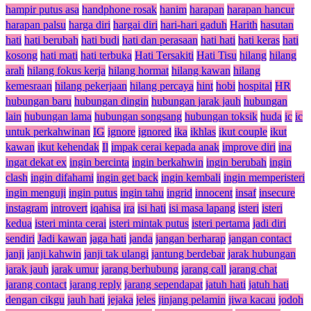
hampir putus asa
handphone rosak
hanim
harapan
harapan hancur
harapan palsu
harga diri
hargai diri
hari-hari gaduh
Harith
hasutan
hati
hati berubah
hati budi
hati dan perasaan
hati hati
hati keras
hati
kosong
hati mati
hati terbuka
Hati Tersakiti
Hati Tisu
hilang
hilang
arah
hilang fokus kerja
hilang hormat
hilang kawan
hilang
kemesraan
hilang pekerjaan
hilang percaya
hint
hobi
hospital
HR
hubungan baru
hubungan dingin
hubungan jarak jauh
hubungan
lain
hubungan lama
hubungan songsang
hubungan toksik
huda
ic
ic
untuk perkahwinan
IG
ignore
ignored
ika
ikhlas
ikut couple
ikut
kawan
ikut kehendak
Il
impak cerai kepada anak
improve diri
ina
ingat dekat ex
ingin bercinta
ingin berkahwin
ingin berubah
ingin
clash
ingin difahami
ingin get back
ingin kembali
ingin memperisteri
ingin menguji
ingin putus
ingin tahu
ingrid
innocent
insaf
insecure
instagram
introvert
iqahisa
ira
isi hati
isi masa lapang
isteri
isteri
kedua
isteri minta cerai
isteri mintak putus
isteri pertama
jadi diri
sendiri
Jadi kawan
jaga hati
janda
jangan berharap
jangan contact
janji
janji kahwin
janji tak ulangi
jantung berdebar
jarak hubungan
jarak jauh
jarak umur
jarang berhubung
jarang call
jarang chat
jarang contact
jarang reply
jarang sependapat
jatuh hati
jatuh hati
dengan cikgu
jauh hati
jejaka
jeles
jinjang pelamin
jiwa kacau
jodoh