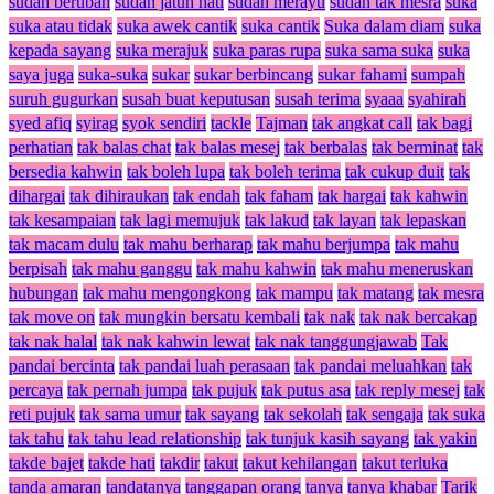
sudah berubah
sudah jatuh hati
sudah merayu
sudah tak mesra
suka
suka atau tidak
suka awek cantik
suka cantik
Suka dalam diam
suka
kepada sayang
suka merajuk
suka paras rupa
suka sama suka
suka
saya juga
suka-suka
sukar
sukar berbincang
sukar fahami
sumpah
suruh gugurkan
susah buat keputusan
susah terima
syaaa
syahirah
syed afiq
syirag
syok sendiri
tackle
Tajman
tak angkat call
tak bagi
perhatian
tak balas chat
tak balas mesej
tak berbalas
tak berminat
tak
bersedia kahwin
tak boleh lupa
tak boleh terima
tak cukup duit
tak
dihargai
tak dihiraukan
tak endah
tak faham
tak hargai
tak kahwin
tak kesampaian
tak lagi memujuk
tak lakud
tak layan
tak lepaskan
tak macam dulu
tak mahu berharap
tak mahu berjumpa
tak mahu
berpisah
tak mahu ganggu
tak mahu kahwin
tak mahu meneruskan
hubungan
tak mahu mengongkong
tak mampu
tak matang
tak mesra
tak move on
tak mungkin bersatu kembali
tak nak
tak nak bercakap
tak nak halal
tak nak kahwin lewat
tak nak tanggungjawab
Tak
pandai bercinta
tak pandai luah perasaan
tak pandai meluahkan
tak
percaya
tak pernah jumpa
tak pujuk
tak putus asa
tak reply mesej
tak
reti pujuk
tak sama umur
tak sayang
tak sekolah
tak sengaja
tak suka
tak tahu
tak tahu lead relationship
tak tunjuk kasih sayang
tak yakin
takde bajet
takde hati
takdir
takut
takut kehilangan
takut terluka
tanda amaran
tandatanya
tanggapan orang
tanya
tanya khabar
Tarik