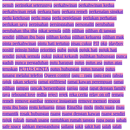
penuh
peringkat seterusnya
perkahwinan
perkahwinan kedua
perkahwinan retak
perkara baru
perkara remeh
perkenalan singkat
perlu ketelusan
perlu masa
perlu penjelasan
perlukan perhatian
perlukan saya
perpisahan
persinggahan
personaliti
perubahan
perubahan tiba tiba
pikat semula
pilih
pilihan
pilihan di tangan
sendiri
pilihan ibu bapa
pilihan kedua
pilihan keluarga
pilihan mak
pinta perkahwinan
pintu hati tertutup
pisau cukur
PJJ
pkp
playboy
positif
prinsip hidup
priorities
pubg
pujuk
pujuk hati
pujuk hati
sendiri
pujuk semula
pukul
pukul kekasih
pulihkan hubungan
punca
gaduh
punca pergaduhan
putu harapan
putus
putus asa
putus atau
teruskan
PUTUS CINTA
putus hubungan
putus tunang
putus
tunang melalui telefon
Queen control
ragu – ragu
ragu-ragu
rahsia
rajuk
rakan sekerja
ramai girlfriend
ramai kawan perempuan
ramai
pilihan
rampas
rancak bersembang
ranjau
rapat
rapat dengan family
raya
rebound love
redha
reject
rejek
reka cerita
relay on off
remaja
remeh
remove gambar
remove instagram
remove memori
respon
restu ibu bapa
restu keluarga
rimas
RinaSha
rindu
rindu suara
risau
romantik
rosak hubungan
ruang
ruang dengan kawan
ruang sendiri
rujuk
rulzah
rumah usang
runtuhkan rumah tangga
rupa paras
sabah
safe space
sahkan mengandung
sailang
sakit
sakit hati
salah
salah