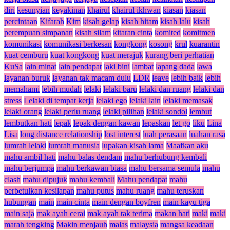
diri
kesunyian
keyakinan
khairul
khairul ikhwan
kiasan
kiasan
percintaan
Kifarah
Kim
kisah gelap
kisah hitam
kisah lalu
kisah
perempuan simpanan
kisah silam
kitaran cinta
komited
komitmen
komunikasi
komunikasi berkesan
kongkong
kosong
krul
kuarantin
kuat cemburu
kuat kongkong
kuat merajuk
kurang beri perhatian
KuSa
lain minat
lain pendapat
laki bini
lambat
lapang dada
lawa
layanan buruk
layanan tak macam dulu
LDR
leave
lebih baik
lebih
memahami
lebih mudah
lelaki
lelaki baru
lelaki dan ruang
lelaki dan
stress
Lelaki di tempat kerja
lelaki ego
lelaki lain
lelaki memasak
lelaki orang
lelaki perlu ruang
lelaki pilihan
lelaki sondol
lembut
lembutkan hati
lepak
lepak dengan kawan
lepaskan
let go
liku
Lina
Lisa
long distance relationship
lost interest
luah perasaan
luahan rasa
lumrah lelaki
lumrah manusia
lupakan kisah lama
Maafkan aku
mahu ambil hati
mahu balas dendam
mahu berhubung kembali
mahu berjumpa
mahu berkawan biasa
mahu bersama semula
mahu
clash
mahu dipujuk
mahu kembali
Mahu pendapat
mahu
perbetulkan kesilapan
mahu putus
mahu ruang
mahu teruskan
hubungan
main
main cinta
main dengan boyfren
main kayu tiga
main saja
mak ayah cerai
mak ayah tak terima
makan hati
maki
maki
marah tengking
Makin menjauh
malas
malaysia
mangsa keadaan