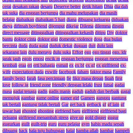
cerai
desakan rakan
desaru
Deserve better
detik hitam
Dhia
dia dah
tak suka
dia enggan berjumpa
dia mahu melupakan
dia masih
belajar
diabaikan
diabaikan 5 hari
diana
dibuang keluarga
diduakan
dieya
difitnah boyfriend
dijemput
dikejar
Dilema
dilemma
dingin
direct message
ditinggalkan
ditinggalkan kekasih
ditipu
Diy
doktor
bantu
doktor cinta
doktor gigi
domestic violence
dosa
dua bulan
bercinta
duda
duda gatal
duduk dekat
dugaan
duit
dulu lain
sekarang lain
dulu merayu
dulu suka
Effort
ego
ego tinggi
ego. ldr
jarak jauh
egois
emosi
encik m
enggan berjumpa
enggan menerima
kembali
eraa
eri
erti bahagia
esmail
ex
ex bf
ex gf
ex girlfriend
ex-
wife
expectation duda
exwife
facebook
faham
faktor masa
Family
family benci
farah
fasa percintaan
fie
fikir masa depan
fiqah
first
love
follow ig
friend zone
friendly dengan lelaki
frust
futsal
gadai
masa
gadai tenaga
gadis
gadis manis
gaduh
gaduh dan berbaik
gagal
memujuk
gambar
game online
gamer girl
Gamers
ganggu
gantung
tak bertali
gantung tidak bertali
Gar
get back
getback
gf
gf lain
gf
tawar hati
ghosted
ghosting
girfriend baru
girlfriend
girlfriend bagi
peluang
girlfriend menambah stress
give up
gold digger
gugur
gugurkan
guilt
guilt-trip
guru
guru pelajar
gym
habis madu sepah
dibuang
hack
hala tuju hubungan
halal
hamba allah
hambar
hampeh