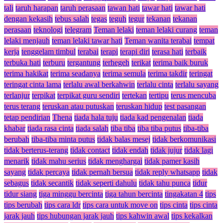
tali
taruh harapan
taruh perasaan
tawan hati
tawar hati
tawar hati
dengan kekasih
tebus salah
tegas
teguh
tegur
tekanan
tekanan
perasaan
teknologi
telegram
Teman lelaki
teman lelaki curang
teman
lelaki menjauh
teman lelaki tawar hati
Teman wanita terabai
tempat
kerja
tenggelam timbul
terabai
terapi
terapi diri
terasa hati
terbaik
terbuka hati
terburu
tergantung
terhegeh
terikat
terima baik buruk
terima hakikat
terima seadanya
terima semula
terima takdir
teringat
teringat cinta lama
terlalu awal berkahwin
terlalu cinta
terlalu sayang
terlanjur
terpikat
terpikat guru sendiri
tertekan
tertipu
terus mencuba
terus terang
teruskan atau putuskan
teruskan hidup
test pasangan
tetap pendirian
Thena
tiada hala tuju
tiada kad pengenalan
tiada
khabar
tiada rasa cinta
tiada salah
tiba tiba
tiba tiba putus
tiba-tiba
berubah
tiba-tiba minta putus
tidak balas mesej
tidak berkomunikasi
tidak berterus-terang
tidak contact
tidak endah
tidak jujur
tidak lagi
menarik
tidak mahu serius
tidak menghargai
tidak pamer kasih
sayang
tidak percaya
tidak pernah bersua
tidak reply whatsapp
tidak
sebagus
tidak secantik
tidak seperti dahulu
tidak tahu punca
tidur
tidur siang
tiga minggu bercinta
tiga tahun bercinta
tingakatan 4
tips
tips berubah
tips cara ldr
tips cara untuk move on
tips cinta
tips cinta
jarak jauh
tips hubungan jarak jauh
tips kahwin awal
tips kekalkan