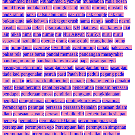
muhammad hassan
Muhammad Syazwan
muhasabah
mula bosan
mulai bosan
mulakan chat
mungkir janji
murid
murung
mustafa
N
nadzirah ali
nafsu
nafsu atau cinta
nak cinta
nak couple
nak duit
bukan cinta
nak kahwin
nak tegur crush
nama
nangis
nasihat
nasrul
nasuha
natasha
nelz jr
ngam atau tak
NH
niat awal
niat kahwin
niat
lain
nikah
nima
nina
numie
nur
Nur Aisyah
NurSya
nurul
nurul
syazwani
nzulaikha
operate
orang
orang dulu
orang ketiga
orang
lain
orang lama
overdose
Overthink
overthinking
pahala
paksa cerai
paksa rela
panas baran
pandai memasak
pandangan masayrakat
pandangan orang
panduan kahwin awal
papa
pasangan ego
pasangan lebih muda
pasangan sabah
pasangan tanpa ic
pasangan
tiada kad pengenalan
pasrah
pasti
Patah hati
peduli
pegang pada
janji
pelajar
pelajaran lebih penting
peluang
peluang kedua
penakut
penat
Penat bercinta
penat bergaduh
pencerahan
pendam perasaan
pendapat
penderaan emosi
pendirian
pengganti
pengkhianatan
pengkid
pengorbanan
penjelasan
pentingkan kawan
perampas
Perancangan
perangai
perasaan
perasaan bersalah
perasaan dalam
diam
perasaan sayang
perasan
Perbaiki diri
perbetulkan kesilapan
percaya
percintaan
percintaan 10 tahun
percintaan jarak jauh
perempuan
perempuan ego
Perempuan lain
perempuan simpanan
perempuan tua
perempuan tua lelaki muda
perhatian
perhatian