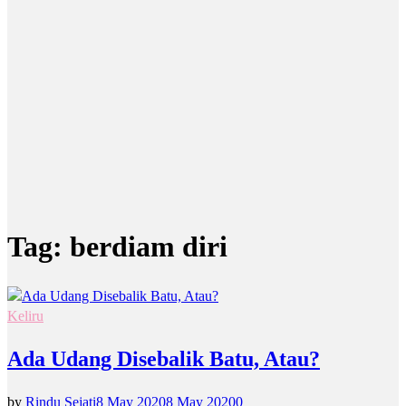
Tag:
berdiam diri
Keliru
Ada Udang Disebalik Batu, Atau?
by
Rindu Sejati
8 May 2020
8 May 2020
0