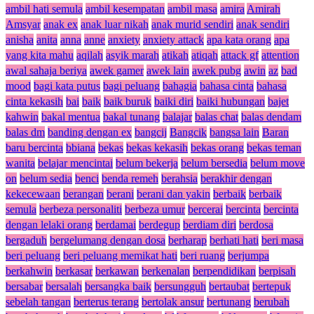
ambil hati semula
ambil kesempatan
ambil masa
amira
Amirah
Amsyar
anak ex
anak luar nikah
anak murid sendiri
anak sendiri
anisha
anita
anna
anne
anxiety
anxiety attack
apa kata orang
apa
yang kita mahu
aqilah
asyik marah
atikah
atiqah
attack gf
attention
awal sahaja beriya
awek gamer
awek lain
awek pubg
awin
az
bad
mood
bagi kata putus
bagi peluang
bahagia
bahasa cinta
bahasa
cinta kekasih
bai
baik
baik buruk
baiki diri
baiki hubungan
bajet
kahwin
bakal mentua
bakal tunang
balajar
balas chat
balas dendam
balas dm
banding dengan ex
bangcij
Bangcik
bangsa lain
Baran
baru bercinta
bbiana
bekas
bekas kekasih
bekas orang
bekas teman
wanita
belajar mencintai
belum bekerja
belum bersedia
belum move
on
belum sedia
benci
benda remeh
berahsia
berakhir dengan
kekecewaan
berangan
berani
berani dan yakin
berbaik
berbaik
semula
berbeza personaliti
berbeza umur
bercerai
bercinta
bercinta
dengan lelaki orang
berdamai
berdegup
berdiam diri
berdosa
bergaduh
bergelumang dengan dosa
berharap
berhati hati
beri masa
beri peluang
beri peluang memikat hati
beri ruang
berjumpa
berkahwin
berkasar
berkawan
berkenalan
berpendidikan
berpisah
bersabar
bersalah
bersangka baik
bersungguh
bertaubat
bertepuk
sebelah tangan
berterus terang
bertolak ansur
bertunang
berubah