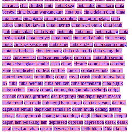
ada anak
chat
childish
cinta
cinta 3 segi
cinta adik
cinta baru
cinta
bersegi
cinta bukan warganegara
cinta buta
cinta dalam diam
cinta
dua benua
cinta game
cinta game online
cinta guru pelajar
cinta
ikhlas
cinta ikut kawan
cinta internet
cinta isteri orang
cinta jarak
jauh
cinta kakak
Cinta Kolej
cinta lalu
cinta lama
cinta matang
cinta
media sosial
cinta monyet
cinta muda
cinta muka buku
cinta orang
muda
cinta persekolahan
cinta siber
cinta student
cinta suami orang
cinta tak berbalas
cinta terlarang
cinta usia muda
cinta wang duit
harta
cinta wechat
cinta zaman belajar
cintai diri
cintai diri sendiri
cipta kebahagiaan sendiri
clash
clingy
closure
come clean
comfort
zone
complicated
confess
confuse
contact
contact semula
control
control perasaan
controlling
couple
covid
crush
crush follow back
IG
cuba
cuba bercinta
cuba berubah
cuba memahami
cuba pujuk
cuba serious
cuniey
curang
curang dengan rakan sekerja
curiga
curious
dah ada girlfriend
dah berpunya
dah dapat layan macam
tiada mood
dah main
dah pergi baru hargai
dah tak sayang
dah tua
dapatkan semula
dapatkan semula ex
darah muda
datang
datang
beraya
datang rumah
datang tanpa diduga
degil
dekat jodoh
dengki
depan lain belakang lain
depressed
depressi
depression
desak
desak
cerai
desakan rakan
desaru
Deserve better
detik hitam
Dhia
dia dah