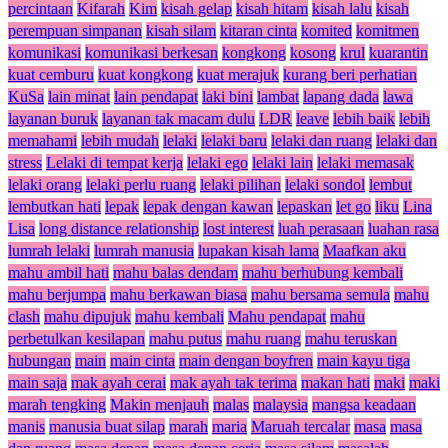
percintaan
Kifarah
Kim
kisah gelap
kisah hitam
kisah lalu
kisah
perempuan simpanan
kisah silam
kitaran cinta
komited
komitmen
komunikasi
komunikasi berkesan
kongkong
kosong
krul
kuarantin
kuat cemburu
kuat kongkong
kuat merajuk
kurang beri perhatian
KuSa
lain minat
lain pendapat
laki bini
lambat
lapang dada
lawa
layanan buruk
layanan tak macam dulu
LDR
leave
lebih baik
lebih
memahami
lebih mudah
lelaki
lelaki baru
lelaki dan ruang
lelaki dan
stress
Lelaki di tempat kerja
lelaki ego
lelaki lain
lelaki memasak
lelaki orang
lelaki perlu ruang
lelaki pilihan
lelaki sondol
lembut
lembutkan hati
lepak
lepak dengan kawan
lepaskan
let go
liku
Lina
Lisa
long distance relationship
lost interest
luah perasaan
luahan rasa
lumrah lelaki
lumrah manusia
lupakan kisah lama
Maafkan aku
mahu ambil hati
mahu balas dendam
mahu berhubung kembali
mahu berjumpa
mahu berkawan biasa
mahu bersama semula
mahu
clash
mahu dipujuk
mahu kembali
Mahu pendapat
mahu
perbetulkan kesilapan
mahu putus
mahu ruang
mahu teruskan
hubungan
main
main cinta
main dengan boyfren
main kayu tiga
main saja
mak ayah cerai
mak ayah tak terima
makan hati
maki
maki
marah tengking
Makin menjauh
malas
malaysia
mangsa keadaan
manis
manusia buat silap
marah
maria
Maruah tercalar
masa
masa