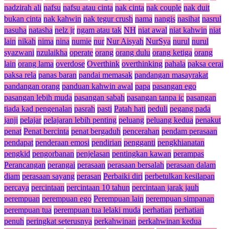
nadzirah ali
nafsu
nafsu atau cinta
nak cinta
nak couple
nak duit
bukan cinta
nak kahwin
nak tegur crush
nama
nangis
nasihat
nasrul
nasuha
natasha
nelz jr
ngam atau tak
NH
niat awal
niat kahwin
niat
lain
nikah
nima
nina
numie
nur
Nur Aisyah
NurSya
nurul
nurul
syazwani
nzulaikha
operate
orang
orang dulu
orang ketiga
orang
lain
orang lama
overdose
Overthink
overthinking
pahala
paksa cerai
paksa rela
panas baran
pandai memasak
pandangan masayrakat
pandangan orang
panduan kahwin awal
papa
pasangan ego
pasangan lebih muda
pasangan sabah
pasangan tanpa ic
pasangan
tiada kad pengenalan
pasrah
pasti
Patah hati
peduli
pegang pada
janji
pelajar
pelajaran lebih penting
peluang
peluang kedua
penakut
penat
Penat bercinta
penat bergaduh
pencerahan
pendam perasaan
pendapat
penderaan emosi
pendirian
pengganti
pengkhianatan
pengkid
pengorbanan
penjelasan
pentingkan kawan
perampas
Perancangan
perangai
perasaan
perasaan bersalah
perasaan dalam
diam
perasaan sayang
perasan
Perbaiki diri
perbetulkan kesilapan
percaya
percintaan
percintaan 10 tahun
percintaan jarak jauh
perempuan
perempuan ego
Perempuan lain
perempuan simpanan
perempuan tua
perempuan tua lelaki muda
perhatian
perhatian
penuh
peringkat seterusnya
perkahwinan
perkahwinan kedua