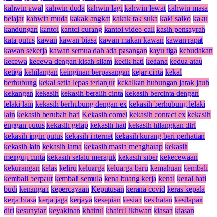
kahwin awal
kahwin duda
kahwin lagi
kahwin lewat
kahwin masa
belajar
kahwin muda
kakak angkat
kakak tak suka
kaki saiko
kaku
kandungan
kantoi
kantoi curang
kantoi video call
kasih pensayrah
kata putus
kawan
kawan biasa
kawan makan kawan
kawan rapat
kawan sekerja
kawan semua dah ada pasangan
kayu tiga
kebudakan
kecewa
kecewa dengan kisah silam
kecik hati
kedana
kedua atau
ketiga
kehilangan
keinginan berpasangan
kejar cinta
kekal
berhubung
kekal setia lepas terlanjur
kekalkan hubungan jarak jauh
kekangan
kekasih
kekasih beralih cinta
kekasih bercinta dengan
lelaki lain
kekasih berhubung dengan ex
kekasih berhubung lelaki
lain
kekasih berubah hati
Kekasih comel
kekasih contact ex
kekasih
enggan putus
kekasih gelap
kekasih hati
kekasih hilangkan diri
kekasih ingin putus
kekasih internet
kekasih kurang beri perhatian
kekasih lain
kekasih lama
kekasih masih mengharap
kekasih
menguji cinta
kekasih selalu merajuk
kekasih siber
kekecewaan
kekurangan
kelas
keliru
keluarga
keluarga baru
kemahuan
kembali
kembali berpaut
kembali semula
kena buang kerja
kenal
kenal hati
budi
kenangan
kepercayaan
Keputusan
kerana covid
keras kepala
kerja biasa
kerja jaga
kerjaya
kesepian
kesian
kesihatan
kesilapan
diri
kesunyian
keyakinan
khairul
khairul ikhwan
kiasan
kiasan