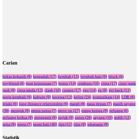
Carian
bekas kekasih
(8)
bergaduh
(17)
berubah
(15)
berubah hati
(9)
block
(6)
boyfriend
(6)
buat keputusan
(7)
buntu
(14)
cemburu
(10)
cinta
(17)
cinta jarak
jauh
(8)
cinta muda
(13)
clash
(10)
curang
(17)
ego
(14)
ex
(8)
get back
(11)
ingin kembali
(9)
kahwin
(9)
kecewa
(13)
keliru
(24)
komunikasi
(14)
LDR
(8)
lelaki
(6)
long distance relationship
(6)
marah
(8)
masa depan
(7)
masih sayang
(38)
merajuk
(9)
minta putus
(7)
move on
(27)
orang ketiga
(9)
peluang
(6)
peluang kedua
(8)
pengganti
(8)
pujuk
(9)
putus
(26)
sayang
(10)
sedih
(12)
setia
(8)
stress
(7)
tawar hati
(40)
tips
(11)
tipu
(8)
whatsapp
(9)
Statistik