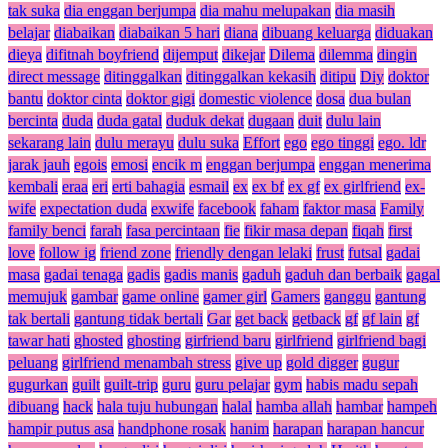
tak suka
dia enggan berjumpa
dia mahu melupakan
dia masih
belajar
diabaikan
diabaikan 5 hari
diana
dibuang keluarga
diduakan
dieya
difitnah boyfriend
dijemput
dikejar
Dilema
dilemma
dingin
direct message
ditinggalkan
ditinggalkan kekasih
ditipu
Diy
doktor
bantu
doktor cinta
doktor gigi
domestic violence
dosa
dua bulan
bercinta
duda
duda gatal
duduk dekat
dugaan
duit
dulu lain
sekarang lain
dulu merayu
dulu suka
Effort
ego
ego tinggi
ego. ldr
jarak jauh
egois
emosi
encik m
enggan berjumpa
enggan menerima
kembali
eraa
eri
erti bahagia
esmail
ex
ex bf
ex gf
ex girlfriend
ex-
wife
expectation duda
exwife
facebook
faham
faktor masa
Family
family benci
farah
fasa percintaan
fie
fikir masa depan
fiqah
first
love
follow ig
friend zone
friendly dengan lelaki
frust
futsal
gadai
masa
gadai tenaga
gadis
gadis manis
gaduh
gaduh dan berbaik
gagal
memujuk
gambar
game online
gamer girl
Gamers
ganggu
gantung
tak bertali
gantung tidak bertali
Gar
get back
getback
gf
gf lain
gf
tawar hati
ghosted
ghosting
girfriend baru
girlfriend
girlfriend bagi
peluang
girlfriend menambah stress
give up
gold digger
gugur
gugurkan
guilt
guilt-trip
guru
guru pelajar
gym
habis madu sepah
dibuang
hack
hala tuju hubungan
halal
hamba allah
hambar
hampeh
hampir putus asa
handphone rosak
hanim
harapan
harapan hancur