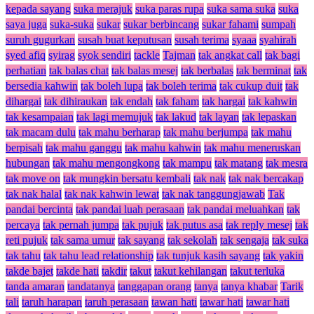
kepada sayang
suka merajuk
suka paras rupa
suka sama suka
suka
saya juga
suka-suka
sukar
sukar berbincang
sukar fahami
sumpah
suruh gugurkan
susah buat keputusan
susah terima
syaaa
syahirah
syed afiq
syirag
syok sendiri
tackle
Tajman
tak angkat call
tak bagi
perhatian
tak balas chat
tak balas mesej
tak berbalas
tak berminat
tak
bersedia kahwin
tak boleh lupa
tak boleh terima
tak cukup duit
tak
dihargai
tak dihiraukan
tak endah
tak faham
tak hargai
tak kahwin
tak kesampaian
tak lagi memujuk
tak lakud
tak layan
tak lepaskan
tak macam dulu
tak mahu berharap
tak mahu berjumpa
tak mahu
berpisah
tak mahu ganggu
tak mahu kahwin
tak mahu meneruskan
hubungan
tak mahu mengongkong
tak mampu
tak matang
tak mesra
tak move on
tak mungkin bersatu kembali
tak nak
tak nak bercakap
tak nak halal
tak nak kahwin lewat
tak nak tanggungjawab
Tak
pandai bercinta
tak pandai luah perasaan
tak pandai meluahkan
tak
percaya
tak pernah jumpa
tak pujuk
tak putus asa
tak reply mesej
tak
reti pujuk
tak sama umur
tak sayang
tak sekolah
tak sengaja
tak suka
tak tahu
tak tahu lead relationship
tak tunjuk kasih sayang
tak yakin
takde bajet
takde hati
takdir
takut
takut kehilangan
takut terluka
tanda amaran
tandatanya
tanggapan orang
tanya
tanya khabar
Tarik
tali
taruh harapan
taruh perasaan
tawan hati
tawar hati
tawar hati