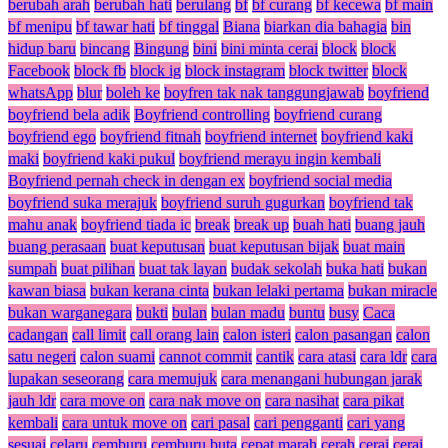
berubah arah
berubah hati
berulang
bf
bf curang
bf kecewa
bf main
bf menipu
bf tawar hati
bf tinggal
Biana
biarkan dia bahagia
bin
hidup baru
bincang
Bingung
bini
bini minta cerai
block
block
Facebook
block fb
block ig
block instagram
block twitter
block
whatsApp
blur
boleh ke
boyfren tak nak tanggungjawab
boyfriend
boyfriend bela adik
Boyfriend controlling
boyfriend curang
boyfriend ego
boyfriend fitnah
boyfriend internet
boyfriend kaki
maki
boyfriend kaki pukul
boyfriend merayu ingin kembali
Boyfriend pernah check in dengan ex
boyfriend social media
boyfriend suka merajuk
boyfriend suruh gugurkan
boyfriend tak
mahu anak
boyfriend tiada ic
break
break up
buah hati
buang jauh
buang perasaan
buat keputusan
buat keputusan bijak
buat main
sumpah
buat pilihan
buat tak layan
budak sekolah
buka hati
bukan
kawan biasa
bukan kerana cinta
bukan lelaki pertama
bukan miracle
bukan warganegara
bukti
bulan
bulan madu
buntu
busy
Caca
cadangan
call limit
call orang lain
calon isteri
calon pasangan
calon
satu negeri
calon suami
cannot commit
cantik
cara atasi
cara ldr
cara
lupakan seseorang
cara memujuk
cara menangani hubungan jarak
jauh ldr
cara move on
cara nak move on
cara nasihat
cara pikat
kembali
cara untuk move on
cari pasal
cari pengganti
cari yang
sesuai
celaru
cemburu
cemburu buta
cepat marah
cerah
cerai
cerai