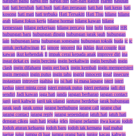
harapan palsu
harga diri
hargai diri
hari-hari gaduh
Harith
hasutan
hati
hati berubah
hati budi
hati dan perasaan
hati hati
hati keras
hati
kosong
hati mati
hati terbuka
Hati Tersakiti
Hati Tisu
hilang
hilang
arah
hilang fokus kerja
hilang hormat
hilang kawan
hilang
kemesraan
hilang pekerjaan
hilang percaya
hint
hobi
hospital
HR
hubungan baru
hubungan dingin
hubungan jarak jauh
hubungan
lain
hubungan lama
hubungan songsang
hubungan toksik
huda
ic
ic
untuk perkahwinan
IG
ignore
ignored
ika
ikhlas
ikut couple
ikut
kawan
ikut kehendak
Il
impak cerai kepada anak
improve diri
ina
ingat dekat ex
ingin bercinta
ingin berkahwin
ingin berubah
ingin
clash
ingin difahami
ingin get back
ingin kembali
ingin memperisteri
ingin menguji
ingin putus
ingin tahu
ingrid
innocent
insaf
insecure
instagram
introvert
iqahisa
ira
isi hati
isi masa lapang
isteri
isteri
kedua
isteri minta cerai
isteri mintak putus
isteri pertama
jadi diri
sendiri
Jadi kawan
jaga hati
janda
jangan berharap
jangan contact
janji
janji kahwin
janji tak ulangi
jantung berdebar
jarak hubungan
jarak jauh
jarak umur
jarang berhubung
jarang call
jarang chat
jarang contact
jarang reply
jarang sependapat
jatuh hati
jatuh hati
dengan cikgu
jauh hati
jejaka
jeles
jinjang pelamin
jiwa kacau
jodoh
Jodoh aturan keluarga
jodoh baru
jodoh tak kemana
jual mahal
juejue
jujur
jumpa di luar
jumpa orang baru
junior
kacau
kahwin