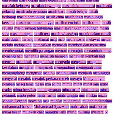
dan ruang
masa depan
masa depan ceria
masa silam
masalah
masalah keluarga
masalah kewangan
masalah komunikasi
masih ada
peluang
masih ada perasaan
masih baru
masih belajar
masih
berharap
masih berhubung
masih cinta
masih ingat
masih ingin
bersama
masih mahu menunggu
masih mencintai
masih rindu
masih
sayang
masih sayang hubungan
masih sayangkan hubungan
masih
setia
masih teringat
masih text
masih whatsApp
masuk dalam rumah
mata duitan
matang
matlamat
mcg
mco
media sosial
melawat
meluat
melulu
melupakan
memaafkan
memasak
memberi dan menerima
memberontak
memilih pasangan
memori
memujuk
menambah stress
menangi hati
menangis
menaruh harapan
menawan kembali hati
mencair
mendesak
mengabaikan
mengadu
mengaku
mengaku
kesalahan
mengalah
mengamuk
mengandung
mengganti cinta
mengongkong
mengusik
menipu
menipu umur
menjauh
menunggu
menyesal
merajuk
merajuk perkara remeh
merayu
Merayu ingin
kembali
mesej lama
mesra
mia
Mima
mimie
minat
minat lain
mind
reader
minta bersabar
minta jawapan
minta maaf
minta masa
minta
petunjuk
minta putus
minta ruang
minta tunggu
miri
miskin
mizza
Mobile Legend
move on
msg
muallaf
muda mudi
mudah melupakan
muhammad hassan
Muhammad Syazwan
muhasabah
mula bosan
mulai bosan
mulakan chat
mungkir janji
murid
murung
mustafa
N