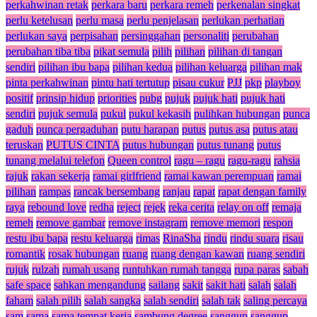
perkahwinan retak
perkara baru
perkara remeh
perkenalan singkat
perlu ketelusan
perlu masa
perlu penjelasan
perlukan perhatian
perlukan saya
perpisahan
persinggahan
personaliti
perubahan
perubahan tiba tiba
pikat semula
pilih
pilihan
pilihan di tangan
sendiri
pilihan ibu bapa
pilihan kedua
pilihan keluarga
pilihan mak
pinta perkahwinan
pintu hati tertutup
pisau cukur
PJJ
pkp
playboy
positif
prinsip hidup
priorities
pubg
pujuk
pujuk hati
pujuk hati
sendiri
pujuk semula
pukul
pukul kekasih
pulihkan hubungan
punca
gaduh
punca pergaduhan
putu harapan
putus
putus asa
putus atau
teruskan
PUTUS CINTA
putus hubungan
putus tunang
putus
tunang melalui telefon
Queen control
ragu – ragu
ragu-ragu
rahsia
rajuk
rakan sekerja
ramai girlfriend
ramai kawan perempuan
ramai
pilihan
rampas
rancak bersembang
ranjau
rapat
rapat dengan family
raya
rebound love
redha
reject
rejek
reka cerita
relay on off
remaja
remeh
remove gambar
remove instagram
remove memori
respon
restu ibu bapa
restu keluarga
rimas
RinaSha
rindu
rindu suara
risau
romantik
rosak hubungan
ruang
ruang dengan kawan
ruang sendiri
rujuk
rulzah
rumah usang
runtuhkan rumah tangga
rupa paras
sabah
safe space
sahkan mengandung
sailang
sakit
sakit hati
salah
salah
faham
salah pilih
salah sangka
salah sendiri
salah tak
saling percaya
sam
sama
sama tempat kerja
sambung degree
sanggup
sanggup