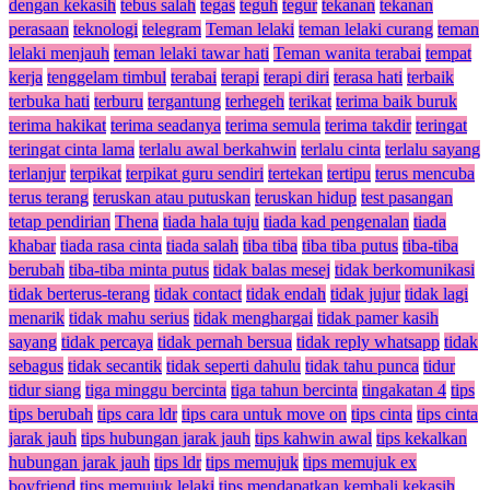
dengan kekasih
tebus salah
tegas
teguh
tegur
tekanan
tekanan
perasaan
teknologi
telegram
Teman lelaki
teman lelaki curang
teman
lelaki menjauh
teman lelaki tawar hati
Teman wanita terabai
tempat
kerja
tenggelam timbul
terabai
terapi
terapi diri
terasa hati
terbaik
terbuka hati
terburu
tergantung
terhegeh
terikat
terima baik buruk
terima hakikat
terima seadanya
terima semula
terima takdir
teringat
teringat cinta lama
terlalu awal berkahwin
terlalu cinta
terlalu sayang
terlanjur
terpikat
terpikat guru sendiri
tertekan
tertipu
terus mencuba
terus terang
teruskan atau putuskan
teruskan hidup
test pasangan
tetap pendirian
Thena
tiada hala tuju
tiada kad pengenalan
tiada
khabar
tiada rasa cinta
tiada salah
tiba tiba
tiba tiba putus
tiba-tiba
berubah
tiba-tiba minta putus
tidak balas mesej
tidak berkomunikasi
tidak berterus-terang
tidak contact
tidak endah
tidak jujur
tidak lagi
menarik
tidak mahu serius
tidak menghargai
tidak pamer kasih
sayang
tidak percaya
tidak pernah bersua
tidak reply whatsapp
tidak
sebagus
tidak secantik
tidak seperti dahulu
tidak tahu punca
tidur
tidur siang
tiga minggu bercinta
tiga tahun bercinta
tingakatan 4
tips
tips berubah
tips cara ldr
tips cara untuk move on
tips cinta
tips cinta
jarak jauh
tips hubungan jarak jauh
tips kahwin awal
tips kekalkan
hubungan jarak jauh
tips ldr
tips memujuk
tips memujuk ex
boyfriend
tips memujuk lelaki
tips mendapatkan kembali kekasih