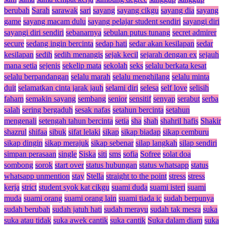
berubah
Sarah
sarawak
sari
sayang
sayang cikgu
sayang dia
sayang
game
sayang macam dulu
sayang pelajar student sendiri
sayangi diri
sayangi diri sendiri
sebanarnya
sebulan putus tunang
secret admirer
secure
sedang ingin bercinta
sedap hati
sedar akan kesilapan
sedar
kesilapan
sedih
sedih menangis
sejak kecil
sejarah dengan ex
sejauh
mana setia
sejenis
sekelip mata
sekolah
seks
selalu berkata kesat
selalu berpandangan
selalu marah
selalu menghilang
selalu minta
duit
selamatkan cinta jarak jauh
selami diri
selesa
self love
selisih
faham
semakin sayang
sembang
senior
sensitif
senyap
serabut
serba
salah
sering bergaduh
sesak nafas
setahun bercinta
setahun
mengenali
setengah tahun bercinta
setia
sha
shah
shahril hafis
Shakir
shazrul
shifaa
sibuk
sifat lelaki
sikap
sikap biadap
sikap cemburu
sikap dingin
sikap merajuk
sikap sebenar
silap langkah
silap sendiri
simpan perasaan
single
Siska
siti
sms
sofia
Sofree
solat doa
sombong
sorok
start over
status hubungan
status whatsapp
status
whatsapp unmention
stay
Stella
straight to the point
stress
stress
kerja
strict
student syok kat cikgu
suami duda
suami isteri
suami
muda
suami orang
suami orang lain
suami tiada ic
sudah berpunya
sudah berubah
sudah jatuh hati
sudah merayu
sudah tak mesra
suka
suka atau tidak
suka awek cantik
suka cantik
Suka dalam diam
suka