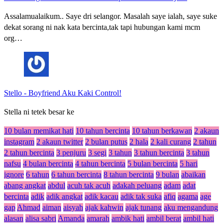
Assalamualaikum.. Saye dri selangor. Masalah saye ialah, saye suke
dekat sorang ni nak kata bercinta,tak tapi hubungan kami mcm
org…
Stello
-
Boyfriend Aku Kaki Control!
Stella ni tetek besar ke
10 bulan memikat hati
10 tahun bercinta
10 tahun berkawan
2 akaun
instagram
2 akaun twitter
2 bulan putus
2 hala
2 kali curang
2 tahun
2 tahun bercinta
3 penjuru
3 segi
3 tahun
3 tahun bercinta
3 tahun
nafsu
4 bulan bercinta
4 tahun bercinta
5 bulan bercinta
5 hari
ignore
6 tahun
6 tahun bercinta
8 tahun bercinta
9 bulan
abaikan
abang angkat
abdul
acuh tak acuh
adakah peluang
adam
adat
bercinta
adik
adik angkat
adik kacau
adik tak suka
afiq
agama
age
gap
Ahmad
aiman
aisyah
ajak kahwin
ajak tunang
aku mengandung
alasan
alisa sabri
Amanda
amarah
ambik hati
ambil berat
ambil hati