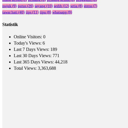
pujuk
(9)
putus
(26)
sayang
(10)
sedih
(12)
setia
(8)
stress
(7)
tawar hati
(40)
tips
(11)
tipu
(8)
whatsapp
(9)
Statistik
Online Visitors:
0
Today's Views:
6
Last 7 Days Views:
189
Last 30 Days Views:
771
Last 365 Days Views:
44,218
Total Views:
3,363,688