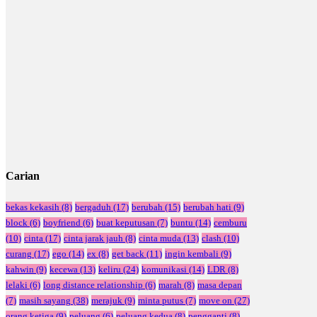
Carian
bekas kekasih
(8)
bergaduh
(17)
berubah
(15)
berubah hati
(9)
block
(6)
boyfriend
(6)
buat keputusan
(7)
buntu
(14)
cemburu
(10)
cinta
(17)
cinta jarak jauh
(8)
cinta muda
(13)
clash
(10)
curang
(17)
ego
(14)
ex
(8)
get back
(11)
ingin kembali
(9)
kahwin
(9)
kecewa
(13)
keliru
(24)
komunikasi
(14)
LDR
(8)
lelaki
(6)
long distance relationship
(6)
marah
(8)
masa depan
(7)
masih sayang
(38)
merajuk
(9)
minta putus
(7)
move on
(27)
orang ketiga
(9)
peluang
(6)
peluang kedua
(8)
pengganti
(8)