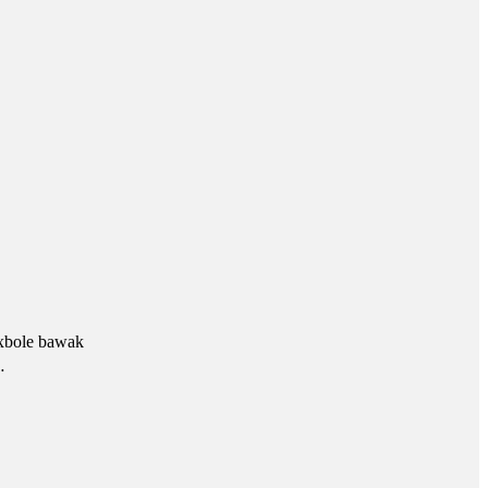
 xbole bawak
…