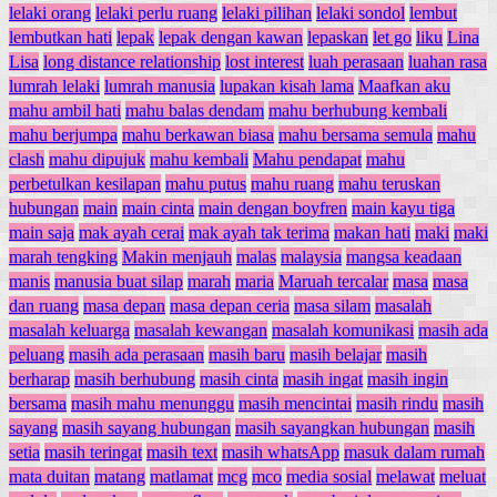
lelaki orang
lelaki perlu ruang
lelaki pilihan
lelaki sondol
lembut
lembutkan hati
lepak
lepak dengan kawan
lepaskan
let go
liku
Lina
Lisa
long distance relationship
lost interest
luah perasaan
luahan rasa
lumrah lelaki
lumrah manusia
lupakan kisah lama
Maafkan aku
mahu ambil hati
mahu balas dendam
mahu berhubung kembali
mahu berjumpa
mahu berkawan biasa
mahu bersama semula
mahu
clash
mahu dipujuk
mahu kembali
Mahu pendapat
mahu
perbetulkan kesilapan
mahu putus
mahu ruang
mahu teruskan
hubungan
main
main cinta
main dengan boyfren
main kayu tiga
main saja
mak ayah cerai
mak ayah tak terima
makan hati
maki
maki
marah tengking
Makin menjauh
malas
malaysia
mangsa keadaan
manis
manusia buat silap
marah
maria
Maruah tercalar
masa
masa
dan ruang
masa depan
masa depan ceria
masa silam
masalah
masalah keluarga
masalah kewangan
masalah komunikasi
masih ada
peluang
masih ada perasaan
masih baru
masih belajar
masih
berharap
masih berhubung
masih cinta
masih ingat
masih ingin
bersama
masih mahu menunggu
masih mencintai
masih rindu
masih
sayang
masih sayang hubungan
masih sayangkan hubungan
masih
setia
masih teringat
masih text
masih whatsApp
masuk dalam rumah
mata duitan
matang
matlamat
mcg
mco
media sosial
melawat
meluat