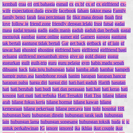
kembali
eraa
eri
erti bahagia
esmail
ex
ex bf
ex gf
ex girlfriend
ex-
wife
expectation duda
exwife
facebook
faham
faktor masa
Family
family benci
farah
fasa percintaan
fie
fikir masa depan
fiqah
first
love
follow ig
friend zone
friendly dengan lelaki
frust
futsal
gadai
masa
gadai tenaga
gadis
gadis manis
gaduh
gaduh dan berbaik
gagal
memujuk
gambar
game online
gamer girl
Gamers
ganggu
gantung
tak bertali
gantung tidak bertali
Gar
get back
getback
gf
gf lain
gf
tawar hati
ghosted
ghosting
girfriend baru
girlfriend
girlfriend bagi
peluang
girlfriend menambah stress
give up
gold digger
gugur
gugurkan
guilt
guilt-trip
guru
guru pelajar
gym
habis madu sepah
dibuang
hack
hala tuju hubungan
halal
hamba allah
hambar
hampeh
hampir putus asa
handphone rosak
hanim
harapan
harapan hancur
harapan palsu
harga diri
hargai diri
hari-hari gaduh
Harith
hasutan
hati
hati berubah
hati budi
hati dan perasaan
hati hati
hati keras
hati
kosong
hati mati
hati terbuka
Hati Tersakiti
Hati Tisu
hilang
hilang
arah
hilang fokus kerja
hilang hormat
hilang kawan
hilang
kemesraan
hilang pekerjaan
hilang percaya
hint
hobi
hospital
HR
hubungan baru
hubungan dingin
hubungan jarak jauh
hubungan
lain
hubungan lama
hubungan songsang
hubungan toksik
huda
ic
ic
untuk perkahwinan
IG
ignore
ignored
ika
ikhlas
ikut couple
ikut