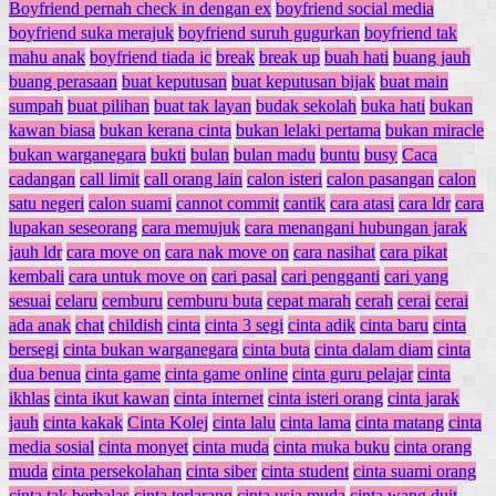
Boyfriend pernah check in dengan ex
boyfriend social media
boyfriend suka merajuk
boyfriend suruh gugurkan
boyfriend tak
mahu anak
boyfriend tiada ic
break
break up
buah hati
buang jauh
buang perasaan
buat keputusan
buat keputusan bijak
buat main
sumpah
buat pilihan
buat tak layan
budak sekolah
buka hati
bukan
kawan biasa
bukan kerana cinta
bukan lelaki pertama
bukan miracle
bukan warganegara
bukti
bulan
bulan madu
buntu
busy
Caca
cadangan
call limit
call orang lain
calon isteri
calon pasangan
calon
satu negeri
calon suami
cannot commit
cantik
cara atasi
cara ldr
cara
lupakan seseorang
cara memujuk
cara menangani hubungan jarak
jauh ldr
cara move on
cara nak move on
cara nasihat
cara pikat
kembali
cara untuk move on
cari pasal
cari pengganti
cari yang
sesuai
celaru
cemburu
cemburu buta
cepat marah
cerah
cerai
cerai
ada anak
chat
childish
cinta
cinta 3 segi
cinta adik
cinta baru
cinta
bersegi
cinta bukan warganegara
cinta buta
cinta dalam diam
cinta
dua benua
cinta game
cinta game online
cinta guru pelajar
cinta
ikhlas
cinta ikut kawan
cinta internet
cinta isteri orang
cinta jarak
jauh
cinta kakak
Cinta Kolej
cinta lalu
cinta lama
cinta matang
cinta
media sosial
cinta monyet
cinta muda
cinta muka buku
cinta orang
muda
cinta persekolahan
cinta siber
cinta student
cinta suami orang
cinta tak berbalas
cinta terlarang
cinta usia muda
cinta wang duit