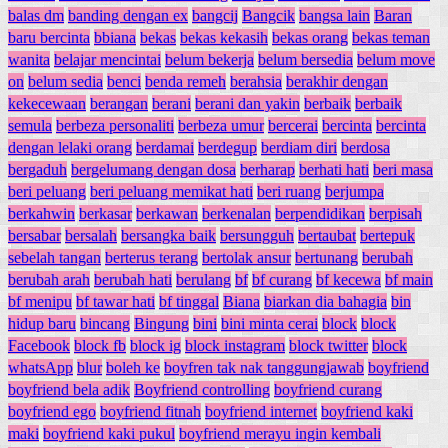
balas dm
banding dengan ex
bangcij
Bangcik
bangsa lain
Baran
baru bercinta
bbiana
bekas
bekas kekasih
bekas orang
bekas teman
wanita
belajar mencintai
belum bekerja
belum bersedia
belum move
on
belum sedia
benci
benda remeh
berahsia
berakhir dengan
kekecewaan
berangan
berani
berani dan yakin
berbaik
berbaik
semula
berbeza personaliti
berbeza umur
bercerai
bercinta
bercinta
dengan lelaki orang
berdamai
berdegup
berdiam diri
berdosa
bergaduh
bergelumang dengan dosa
berharap
berhati hati
beri masa
beri peluang
beri peluang memikat hati
beri ruang
berjumpa
berkahwin
berkasar
berkawan
berkenalan
berpendidikan
berpisah
bersabar
bersalah
bersangka baik
bersungguh
bertaubat
bertepuk
sebelah tangan
berterus terang
bertolak ansur
bertunang
berubah
berubah arah
berubah hati
berulang
bf
bf curang
bf kecewa
bf main
bf menipu
bf tawar hati
bf tinggal
Biana
biarkan dia bahagia
bin
hidup baru
bincang
Bingung
bini
bini minta cerai
block
block
Facebook
block fb
block ig
block instagram
block twitter
block
whatsApp
blur
boleh ke
boyfren tak nak tanggungjawab
boyfriend
boyfriend bela adik
Boyfriend controlling
boyfriend curang
boyfriend ego
boyfriend fitnah
boyfriend internet
boyfriend kaki
maki
boyfriend kaki pukul
boyfriend merayu ingin kembali