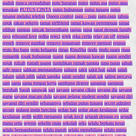
gaduh
punca pergaduhan
putu harapan
putus
putus asa
putus atau
teruskan
PUTUS CINTA
putus hubungan
putus tunang
putus
tunang melalui telefon
Queen control
ragu – ragu
ragu-ragu
rahsia
rajuk
rakan sekerja
ramai girlfriend
ramai kawan perempuan
ramai
pilihan
rampas
rancak bersembang
ranjau
rapat
rapat dengan family
raya
rebound love
redha
reject
rejek
reka cerita
relay on off
remaja
remeh
remove gambar
remove instagram
remove memori
respon
restu ibu bapa
restu keluarga
rimas
RinaSha
rindu
rindu suara
risau
romantik
rosak hubungan
ruang
ruang dengan kawan
ruang sendiri
rujuk
rulzah
rumah usang
runtuhkan rumah tangga
rupa paras
sabah
safe space
sahkan mengandung
sailang
sakit
sakit hati
salah
salah
faham
salah pilih
salah sangka
salah sendiri
salah tak
saling percaya
sam
sama
sama tempat kerja
sambung degree
sanggup
sanggup
berubah
Sarah
sarawak
sari
sayang
sayang cikgu
sayang dia
sayang
game
sayang macam dulu
sayang pelajar student sendiri
sayangi diri
sayangi diri sendiri
sebanarnya
sebulan putus tunang
secret admirer
secure
sedang ingin bercinta
sedap hati
sedar akan kesilapan
sedar
kesilapan
sedih
sedih menangis
sejak kecil
sejarah dengan ex
sejauh
mana setia
sejenis
sekelip mata
sekolah
seks
selalu berkata kesat
selalu berpandangan
selalu marah
selalu menghilang
selalu minta