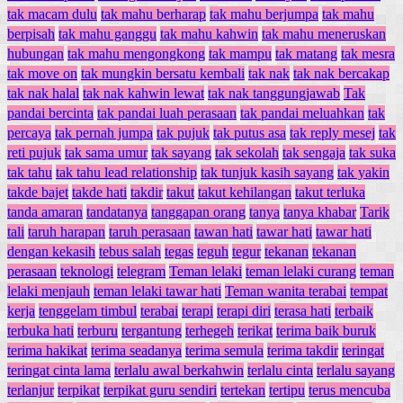
tak macam dulu
tak mahu berharap
tak mahu berjumpa
tak mahu
berpisah
tak mahu ganggu
tak mahu kahwin
tak mahu meneruskan
hubungan
tak mahu mengongkong
tak mampu
tak matang
tak mesra
tak move on
tak mungkin bersatu kembali
tak nak
tak nak bercakap
tak nak halal
tak nak kahwin lewat
tak nak tanggungjawab
Tak
pandai bercinta
tak pandai luah perasaan
tak pandai meluahkan
tak
percaya
tak pernah jumpa
tak pujuk
tak putus asa
tak reply mesej
tak
reti pujuk
tak sama umur
tak sayang
tak sekolah
tak sengaja
tak suka
tak tahu
tak tahu lead relationship
tak tunjuk kasih sayang
tak yakin
takde bajet
takde hati
takdir
takut
takut kehilangan
takut terluka
tanda amaran
tandatanya
tanggapan orang
tanya
tanya khabar
Tarik
tali
taruh harapan
taruh perasaan
tawan hati
tawar hati
tawar hati
dengan kekasih
tebus salah
tegas
teguh
tegur
tekanan
tekanan
perasaan
teknologi
telegram
Teman lelaki
teman lelaki curang
teman
lelaki menjauh
teman lelaki tawar hati
Teman wanita terabai
tempat
kerja
tenggelam timbul
terabai
terapi
terapi diri
terasa hati
terbaik
terbuka hati
terburu
tergantung
terhegeh
terikat
terima baik buruk
terima hakikat
terima seadanya
terima semula
terima takdir
teringat
teringat cinta lama
terlalu awal berkahwin
terlalu cinta
terlalu sayang
terlanjur
terpikat
terpikat guru sendiri
tertekan
tertipu
terus mencuba