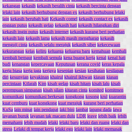
kekangan
kekasih
kekasih beralih cinta
kekasih bercinta dengan
lelaki lain
kekasih berhubung dengan ex
kekasih berhubung lelaki
lain
kekasih berubah hati
Kekasih comel
kekasih contact ex
kekasih
enggan putus
kekasih gelap
kekasih hati
kekasih hilangkan diri
kekasih ingin putus
kekasih internet
kekasih kurang beri perhatian
kekasih lain
kekasih lama
kekasih masih mengharap
kekasih
menguji cinta
kekasih selalu merajuk
kekasih siber
kekecewaan
kekurangan
kelas
keliru
keluarga
keluarga baru
kemahuan
kembali
kembali berpaut
kembali semula
kena buang kerja
kenal
kenal hati
budi
kenangan
kepercayaan
Keputusan
kerana covid
keras kepala
kerja biasa
kerja jaga
kerjaya
kesepian
kesian
kesihatan
kesilapan
diri
kesunyian
keyakinan
khairul
khairul ikhwan
kiasan
kiasan
percintaan
Kifarah
Kim
kisah gelap
kisah hitam
kisah lalu
kisah
perempuan simpanan
kisah silam
kitaran cinta
komited
komitmen
komunikasi
komunikasi berkesan
kongkong
kosong
krul
kuarantin
kuat cemburu
kuat kongkong
kuat merajuk
kurang beri perhatian
KuSa
lain minat
lain pendapat
laki bini
lambat
lapang dada
lawa
layanan buruk
layanan tak macam dulu
LDR
leave
lebih baik
lebih
memahami
lebih mudah
lelaki
lelaki baru
lelaki dan ruang
lelaki dan
stress
Lelaki di tempat kerja
lelaki ego
lelaki lain
lelaki memasak