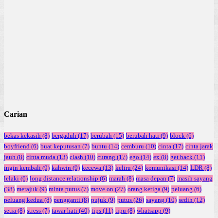
Carian
bekas kekasih
(8)
bergaduh
(17)
berubah
(15)
berubah hati
(9)
block
(6)
boyfriend
(6)
buat keputusan
(7)
buntu
(14)
cemburu
(10)
cinta
(17)
cinta jarak
jauh
(8)
cinta muda
(13)
clash
(10)
curang
(17)
ego
(14)
ex
(8)
get back
(11)
ingin kembali
(9)
kahwin
(9)
kecewa
(13)
keliru
(24)
komunikasi
(14)
LDR
(8)
lelaki
(6)
long distance relationship
(6)
marah
(8)
masa depan
(7)
masih sayang
(38)
merajuk
(9)
minta putus
(7)
move on
(27)
orang ketiga
(9)
peluang
(6)
peluang kedua
(8)
pengganti
(8)
pujuk
(9)
putus
(26)
sayang
(10)
sedih
(12)
setia
(8)
stress
(7)
tawar hati
(40)
tips
(11)
tipu
(8)
whatsapp
(9)