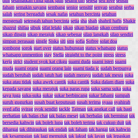
duit
selamatkan cinta jarak jauh
selami diri
selesa
self love
selisih
faham
semakin sayang
sembang
senior
sensitif
senyap
serabut
serba
salah
sering bergaduh
sesak nafas
setahun bercinta
setahun
mengenali
setengah tahun bercinta
setia
sha
shah
shahril hafis
Shakir
shazrul
shifaa
sibuk
sifat lelaki
sikap
sikap biadap
sikap cemburu
sikap dingin
sikap merajuk
sikap sebenar
silap langkah
silap sendiri
simpan perasaan
single
Siska
siti
sms
sofia
Sofree
solat doa
sombong
sorok
start over
status hubungan
status whatsapp
status
whatsapp unmention
stay
Stella
straight to the point
stress
stress
kerja
strict
student syok kat cikgu
suami duda
suami isteri
suami
muda
suami orang
suami orang lain
suami tiada ic
sudah berpunya
sudah berubah
sudah jatuh hati
sudah merayu
sudah tak mesra
suka
suka atau tidak
suka awek cantik
suka cantik
Suka dalam diam
suka
kepada sayang
suka merajuk
suka paras rupa
suka sama suka
suka
saya juga
suka-suka
sukar
sukar berbincang
sukar fahami
sumpah
suruh gugurkan
susah buat keputusan
susah terima
syaaa
syahirah
syed afiq
syirag
syok sendiri
tackle
Tajman
tak angkat call
tak bagi
perhatian
tak balas chat
tak balas mesej
tak berbalas
tak berminat
tak
bersedia kahwin
tak boleh lupa
tak boleh terima
tak cukup duit
tak
dihargai
tak dihiraukan
tak endah
tak faham
tak hargai
tak kahwin
tak kesampaian
tak lagi memujuk
tak lakud
tak layan
tak lepaskan