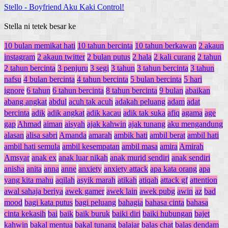
Stello
-
Boyfriend Aku Kaki Control!
Stella ni tetek besar ke
10 bulan memikat hati
10 tahun bercinta
10 tahun berkawan
2 akaun
instagram
2 akaun twitter
2 bulan putus
2 hala
2 kali curang
2 tahun
2 tahun bercinta
3 penjuru
3 segi
3 tahun
3 tahun bercinta
3 tahun
nafsu
4 bulan bercinta
4 tahun bercinta
5 bulan bercinta
5 hari
ignore
6 tahun
6 tahun bercinta
8 tahun bercinta
9 bulan
abaikan
abang angkat
abdul
acuh tak acuh
adakah peluang
adam
adat
bercinta
adik
adik angkat
adik kacau
adik tak suka
afiq
agama
age
gap
Ahmad
aiman
aisyah
ajak kahwin
ajak tunang
aku mengandung
alasan
alisa sabri
Amanda
amarah
ambik hati
ambil berat
ambil hati
ambil hati semula
ambil kesempatan
ambil masa
amira
Amirah
Amsyar
anak ex
anak luar nikah
anak murid sendiri
anak sendiri
anisha
anita
anna
anne
anxiety
anxiety attack
apa kata orang
apa
yang kita mahu
aqilah
asyik marah
atikah
atiqah
attack gf
attention
awal sahaja beriya
awek gamer
awek lain
awek pubg
awin
az
bad
mood
bagi kata putus
bagi peluang
bahagia
bahasa cinta
bahasa
cinta kekasih
bai
baik
baik buruk
baiki diri
baiki hubungan
bajet
kahwin
bakal mentua
bakal tunang
balajar
balas chat
balas dendam