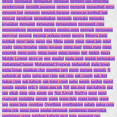
melulu
melupakan
memaafkan
memasak
memberi dan menerima
memberontak
memilih pasangan
memori
memujuk
menambah stress
menangi hati
menangis
menaruh harapan
menawan kembali hati
mencair
mendesak
mengabaikan
mengadu
mengaku
mengaku
kesalahan
mengalah
mengamuk
mengandung
mengganti cinta
mengongkong
mengusik
menipu
menipu umur
menjauh
menunggu
menyesal
merajuk
merajuk perkara remeh
merayu
Merayu ingin
kembali
mesej lama
mesra
mia
Mima
mimie
minat
minat lain
mind
reader
minta bersabar
minta jawapan
minta maaf
minta masa
minta
petunjuk
minta putus
minta ruang
minta tunggu
miri
miskin
mizza
Mobile Legend
move on
msg
muallaf
muda mudi
mudah melupakan
muhammad hassan
Muhammad Syazwan
muhasabah
mula bosan
mulai bosan
mulakan chat
mungkir janji
murid
murung
mustafa
N
nadzirah ali
nafsu
nafsu atau cinta
nak cinta
nak couple
nak duit
bukan cinta
nak kahwin
nak tegur crush
nama
nangis
nasihat
nasrul
nasuha
natasha
nelz jr
ngam atau tak
NH
niat awal
niat kahwin
niat
lain
nikah
nima
nina
numie
nur
Nur Aisyah
NurSya
nurul
nurul
syazwani
nzulaikha
operate
orang
orang dulu
orang ketiga
orang
lain
orang lama
overdose
Overthink
overthinking
pahala
paksa cerai
paksa rela
panas baran
pandai memasak
pandangan masayrakat
pandangan orang
panduan kahwin awal
papa
pasangan ego