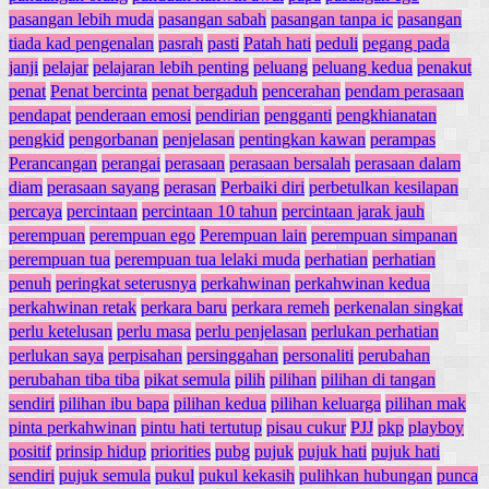
pasangan lebih muda
pasangan sabah
pasangan tanpa ic
pasangan
tiada kad pengenalan
pasrah
pasti
Patah hati
peduli
pegang pada
janji
pelajar
pelajaran lebih penting
peluang
peluang kedua
penakut
penat
Penat bercinta
penat bergaduh
pencerahan
pendam perasaan
pendapat
penderaan emosi
pendirian
pengganti
pengkhianatan
pengkid
pengorbanan
penjelasan
pentingkan kawan
perampas
Perancangan
perangai
perasaan
perasaan bersalah
perasaan dalam
diam
perasaan sayang
perasan
Perbaiki diri
perbetulkan kesilapan
percaya
percintaan
percintaan 10 tahun
percintaan jarak jauh
perempuan
perempuan ego
Perempuan lain
perempuan simpanan
perempuan tua
perempuan tua lelaki muda
perhatian
perhatian
penuh
peringkat seterusnya
perkahwinan
perkahwinan kedua
perkahwinan retak
perkara baru
perkara remeh
perkenalan singkat
perlu ketelusan
perlu masa
perlu penjelasan
perlukan perhatian
perlukan saya
perpisahan
persinggahan
personaliti
perubahan
perubahan tiba tiba
pikat semula
pilih
pilihan
pilihan di tangan
sendiri
pilihan ibu bapa
pilihan kedua
pilihan keluarga
pilihan mak
pinta perkahwinan
pintu hati tertutup
pisau cukur
PJJ
pkp
playboy
positif
prinsip hidup
priorities
pubg
pujuk
pujuk hati
pujuk hati
sendiri
pujuk semula
pukul
pukul kekasih
pulihkan hubungan
punca