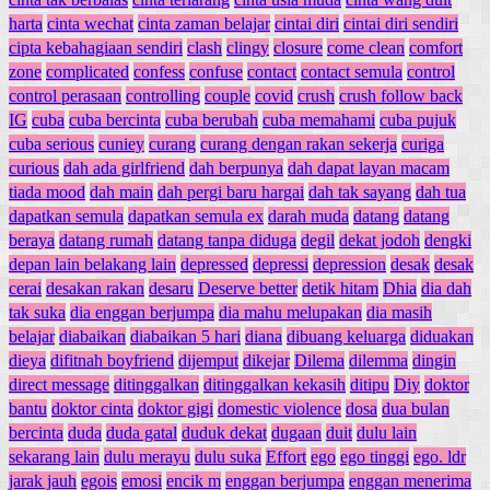
harta
cinta wechat
cinta zaman belajar
cintai diri
cintai diri sendiri
cipta kebahagiaan sendiri
clash
clingy
closure
come clean
comfort
zone
complicated
confess
confuse
contact
contact semula
control
control perasaan
controlling
couple
covid
crush
crush follow back
IG
cuba
cuba bercinta
cuba berubah
cuba memahami
cuba pujuk
cuba serious
cuniey
curang
curang dengan rakan sekerja
curiga
curious
dah ada girlfriend
dah berpunya
dah dapat layan macam
tiada mood
dah main
dah pergi baru hargai
dah tak sayang
dah tua
dapatkan semula
dapatkan semula ex
darah muda
datang
datang
beraya
datang rumah
datang tanpa diduga
degil
dekat jodoh
dengki
depan lain belakang lain
depressed
depressi
depression
desak
desak
cerai
desakan rakan
desaru
Deserve better
detik hitam
Dhia
dia dah
tak suka
dia enggan berjumpa
dia mahu melupakan
dia masih
belajar
diabaikan
diabaikan 5 hari
diana
dibuang keluarga
diduakan
dieya
difitnah boyfriend
dijemput
dikejar
Dilema
dilemma
dingin
direct message
ditinggalkan
ditinggalkan kekasih
ditipu
Diy
doktor
bantu
doktor cinta
doktor gigi
domestic violence
dosa
dua bulan
bercinta
duda
duda gatal
duduk dekat
dugaan
duit
dulu lain
sekarang lain
dulu merayu
dulu suka
Effort
ego
ego tinggi
ego. ldr
jarak jauh
egois
emosi
encik m
enggan berjumpa
enggan menerima