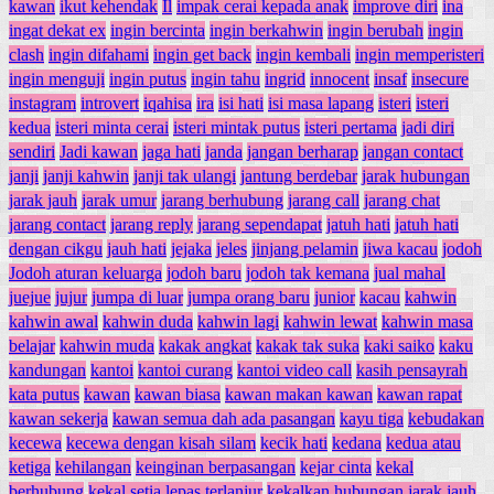
kawan
ikut kehendak
Il
impak cerai kepada anak
improve diri
ina
ingat dekat ex
ingin bercinta
ingin berkahwin
ingin berubah
ingin
clash
ingin difahami
ingin get back
ingin kembali
ingin memperisteri
ingin menguji
ingin putus
ingin tahu
ingrid
innocent
insaf
insecure
instagram
introvert
iqahisa
ira
isi hati
isi masa lapang
isteri
isteri
kedua
isteri minta cerai
isteri mintak putus
isteri pertama
jadi diri
sendiri
Jadi kawan
jaga hati
janda
jangan berharap
jangan contact
janji
janji kahwin
janji tak ulangi
jantung berdebar
jarak hubungan
jarak jauh
jarak umur
jarang berhubung
jarang call
jarang chat
jarang contact
jarang reply
jarang sependapat
jatuh hati
jatuh hati
dengan cikgu
jauh hati
jejaka
jeles
jinjang pelamin
jiwa kacau
jodoh
Jodoh aturan keluarga
jodoh baru
jodoh tak kemana
jual mahal
juejue
jujur
jumpa di luar
jumpa orang baru
junior
kacau
kahwin
kahwin awal
kahwin duda
kahwin lagi
kahwin lewat
kahwin masa
belajar
kahwin muda
kakak angkat
kakak tak suka
kaki saiko
kaku
kandungan
kantoi
kantoi curang
kantoi video call
kasih pensayrah
kata putus
kawan
kawan biasa
kawan makan kawan
kawan rapat
kawan sekerja
kawan semua dah ada pasangan
kayu tiga
kebudakan
kecewa
kecewa dengan kisah silam
kecik hati
kedana
kedua atau
ketiga
kehilangan
keinginan berpasangan
kejar cinta
kekal
berhubung
kekal setia lepas terlanjur
kekalkan hubungan jarak jauh