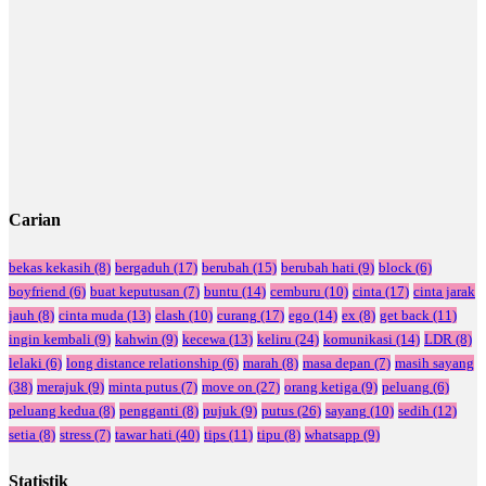
Carian
bekas kekasih
(8)
bergaduh
(17)
berubah
(15)
berubah hati
(9)
block
(6)
boyfriend
(6)
buat keputusan
(7)
buntu
(14)
cemburu
(10)
cinta
(17)
cinta jarak
jauh
(8)
cinta muda
(13)
clash
(10)
curang
(17)
ego
(14)
ex
(8)
get back
(11)
ingin kembali
(9)
kahwin
(9)
kecewa
(13)
keliru
(24)
komunikasi
(14)
LDR
(8)
lelaki
(6)
long distance relationship
(6)
marah
(8)
masa depan
(7)
masih sayang
(38)
merajuk
(9)
minta putus
(7)
move on
(27)
orang ketiga
(9)
peluang
(6)
peluang kedua
(8)
pengganti
(8)
pujuk
(9)
putus
(26)
sayang
(10)
sedih
(12)
setia
(8)
stress
(7)
tawar hati
(40)
tips
(11)
tipu
(8)
whatsapp
(9)
Statistik