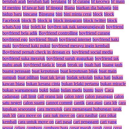
berubah arah
berubah hati
berulang
bf
bf curang
bf kecewa
bf main
bf menipu
bf tawar hati
bf tinggal
Biana
biarkan dia bahagia
bin
hidup baru
bincang
Bingung
bini
bini minta cerai
block
block
Facebook
block fb
block ig
block instagram
block twitter
block
whatsApp
blur
boleh ke
boyfren tak nak tanggungjawab
boyfriend
boyfriend bela adik
Boyfriend controlling
boyfriend curang
boyfriend ego
boyfriend fitnah
boyfriend internet
boyfriend kaki
maki
boyfriend kaki pukul
boyfriend merayu ingin kembali
Boyfriend pernah check in dengan ex
boyfriend social media
boyfriend suka merajuk
boyfriend suruh gugurkan
boyfriend tak
mahu anak
boyfriend tiada ic
break
break up
buah hati
buang jauh
buang perasaan
buat keputusan
buat keputusan bijak
buat main
sumpah
buat pilihan
buat tak layan
budak sekolah
buka hati
bukan
kawan biasa
bukan kerana cinta
bukan lelaki pertama
bukan miracle
bukan warganegara
bukti
bulan
bulan madu
buntu
busy
Caca
cadangan
call limit
call orang lain
calon isteri
calon pasangan
calon
satu negeri
calon suami
cannot commit
cantik
cara atasi
cara ldr
cara
lupakan seseorang
cara memujuk
cara menangani hubungan jarak
jauh ldr
cara move on
cara nak move on
cara nasihat
cara pikat
kembali
cara untuk move on
cari pasal
cari pengganti
cari yang
sesuai
celaru
cemburu
cemburu buta
cepat marah
cerah
cerai
cerai