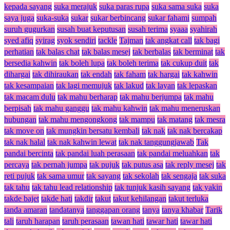
kepada sayang
suka merajuk
suka paras rupa
suka sama suka
suka
saya juga
suka-suka
sukar
sukar berbincang
sukar fahami
sumpah
suruh gugurkan
susah buat keputusan
susah terima
syaaa
syahirah
syed afiq
syirag
syok sendiri
tackle
Tajman
tak angkat call
tak bagi
perhatian
tak balas chat
tak balas mesej
tak berbalas
tak berminat
tak
bersedia kahwin
tak boleh lupa
tak boleh terima
tak cukup duit
tak
dihargai
tak dihiraukan
tak endah
tak faham
tak hargai
tak kahwin
tak kesampaian
tak lagi memujuk
tak lakud
tak layan
tak lepaskan
tak macam dulu
tak mahu berharap
tak mahu berjumpa
tak mahu
berpisah
tak mahu ganggu
tak mahu kahwin
tak mahu meneruskan
hubungan
tak mahu mengongkong
tak mampu
tak matang
tak mesra
tak move on
tak mungkin bersatu kembali
tak nak
tak nak bercakap
tak nak halal
tak nak kahwin lewat
tak nak tanggungjawab
Tak
pandai bercinta
tak pandai luah perasaan
tak pandai meluahkan
tak
percaya
tak pernah jumpa
tak pujuk
tak putus asa
tak reply mesej
tak
reti pujuk
tak sama umur
tak sayang
tak sekolah
tak sengaja
tak suka
tak tahu
tak tahu lead relationship
tak tunjuk kasih sayang
tak yakin
takde bajet
takde hati
takdir
takut
takut kehilangan
takut terluka
tanda amaran
tandatanya
tanggapan orang
tanya
tanya khabar
Tarik
tali
taruh harapan
taruh perasaan
tawan hati
tawar hati
tawar hati