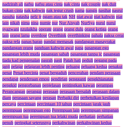
nadzirah ali
nafsu
nafsu atau cinta
nak cinta
nak couple
nak duit
bukan cinta
nak kahwin
nak tegur crush
nama
nangis
nasihat
nasrul
nasuha
natasha
nelz jr
ngam atau tak
NH
niat awal
niat kahwin
niat
lain
nikah
nima
nina
numie
nur
Nur Aisyah
NurSya
nurul
nurul
syazwani
nzulaikha
operate
orang
orang dulu
orang ketiga
orang
lain
orang lama
overdose
Overthink
overthinking
pahala
paksa cerai
paksa rela
panas baran
pandai memasak
pandangan masayrakat
pandangan orang
panduan kahwin awal
papa
pasangan ego
pasangan lebih muda
pasangan sabah
pasangan tanpa ic
pasangan
tiada kad pengenalan
pasrah
pasti
Patah hati
peduli
pegang pada
janji
pelajar
pelajaran lebih penting
peluang
peluang kedua
penakut
penat
Penat bercinta
penat bergaduh
pencerahan
pendam perasaan
pendapat
penderaan emosi
pendirian
pengganti
pengkhianatan
pengkid
pengorbanan
penjelasan
pentingkan kawan
perampas
Perancangan
perangai
perasaan
perasaan bersalah
perasaan dalam
diam
perasaan sayang
perasan
Perbaiki diri
perbetulkan kesilapan
percaya
percintaan
percintaan 10 tahun
percintaan jarak jauh
perempuan
perempuan ego
Perempuan lain
perempuan simpanan
perempuan tua
perempuan tua lelaki muda
perhatian
perhatian
penuh
peringkat seterusnya
perkahwinan
perkahwinan kedua