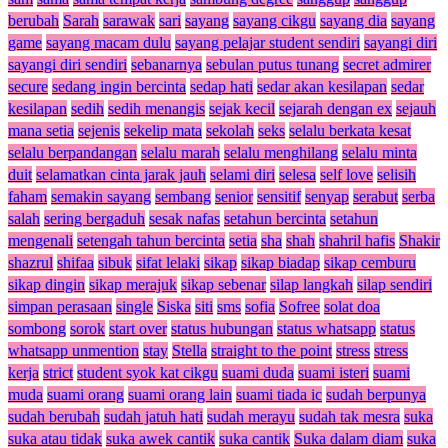
berubah
Sarah
sarawak
sari
sayang
sayang cikgu
sayang dia
sayang
game
sayang macam dulu
sayang pelajar student sendiri
sayangi diri
sayangi diri sendiri
sebanarnya
sebulan putus tunang
secret admirer
secure
sedang ingin bercinta
sedap hati
sedar akan kesilapan
sedar
kesilapan
sedih
sedih menangis
sejak kecil
sejarah dengan ex
sejauh
mana setia
sejenis
sekelip mata
sekolah
seks
selalu berkata kesat
selalu berpandangan
selalu marah
selalu menghilang
selalu minta
duit
selamatkan cinta jarak jauh
selami diri
selesa
self love
selisih
faham
semakin sayang
sembang
senior
sensitif
senyap
serabut
serba
salah
sering bergaduh
sesak nafas
setahun bercinta
setahun
mengenali
setengah tahun bercinta
setia
sha
shah
shahril hafis
Shakir
shazrul
shifaa
sibuk
sifat lelaki
sikap
sikap biadap
sikap cemburu
sikap dingin
sikap merajuk
sikap sebenar
silap langkah
silap sendiri
simpan perasaan
single
Siska
siti
sms
sofia
Sofree
solat doa
sombong
sorok
start over
status hubungan
status whatsapp
status
whatsapp unmention
stay
Stella
straight to the point
stress
stress
kerja
strict
student syok kat cikgu
suami duda
suami isteri
suami
muda
suami orang
suami orang lain
suami tiada ic
sudah berpunya
sudah berubah
sudah jatuh hati
sudah merayu
sudah tak mesra
suka
suka atau tidak
suka awek cantik
suka cantik
Suka dalam diam
suka