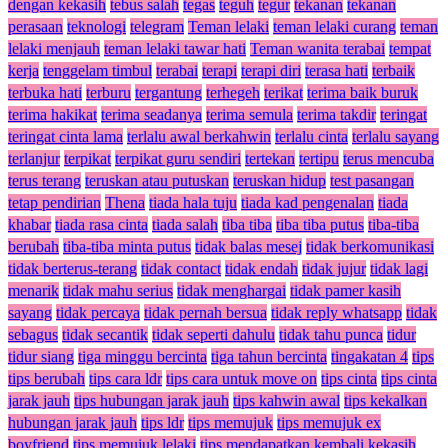
dengan kekasih
tebus salah
tegas
teguh
tegur
tekanan
tekanan
perasaan
teknologi
telegram
Teman lelaki
teman lelaki curang
teman
lelaki menjauh
teman lelaki tawar hati
Teman wanita terabai
tempat
kerja
tenggelam timbul
terabai
terapi
terapi diri
terasa hati
terbaik
terbuka hati
terburu
tergantung
terhegeh
terikat
terima baik buruk
terima hakikat
terima seadanya
terima semula
terima takdir
teringat
teringat cinta lama
terlalu awal berkahwin
terlalu cinta
terlalu sayang
terlanjur
terpikat
terpikat guru sendiri
tertekan
tertipu
terus mencuba
terus terang
teruskan atau putuskan
teruskan hidup
test pasangan
tetap pendirian
Thena
tiada hala tuju
tiada kad pengenalan
tiada
khabar
tiada rasa cinta
tiada salah
tiba tiba
tiba tiba putus
tiba-tiba
berubah
tiba-tiba minta putus
tidak balas mesej
tidak berkomunikasi
tidak berterus-terang
tidak contact
tidak endah
tidak jujur
tidak lagi
menarik
tidak mahu serius
tidak menghargai
tidak pamer kasih
sayang
tidak percaya
tidak pernah bersua
tidak reply whatsapp
tidak
sebagus
tidak secantik
tidak seperti dahulu
tidak tahu punca
tidur
tidur siang
tiga minggu bercinta
tiga tahun bercinta
tingakatan 4
tips
tips berubah
tips cara ldr
tips cara untuk move on
tips cinta
tips cinta
jarak jauh
tips hubungan jarak jauh
tips kahwin awal
tips kekalkan
hubungan jarak jauh
tips ldr
tips memujuk
tips memujuk ex
boyfriend
tips memujuk lelaki
tips mendapatkan kembali kekasih