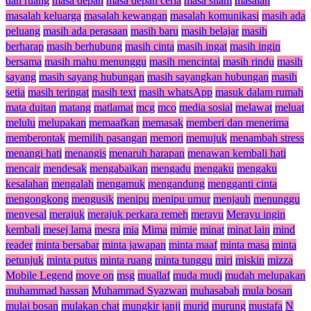
dan ruang
masa depan
masa depan ceria
masa silam
masalah
masalah keluarga
masalah kewangan
masalah komunikasi
masih ada
peluang
masih ada perasaan
masih baru
masih belajar
masih
berharap
masih berhubung
masih cinta
masih ingat
masih ingin
bersama
masih mahu menunggu
masih mencintai
masih rindu
masih
sayang
masih sayang hubungan
masih sayangkan hubungan
masih
setia
masih teringat
masih text
masih whatsApp
masuk dalam rumah
mata duitan
matang
matlamat
mcg
mco
media sosial
melawat
meluat
melulu
melupakan
memaafkan
memasak
memberi dan menerima
memberontak
memilih pasangan
memori
memujuk
menambah stress
menangi hati
menangis
menaruh harapan
menawan kembali hati
mencair
mendesak
mengabaikan
mengadu
mengaku
mengaku
kesalahan
mengalah
mengamuk
mengandung
mengganti cinta
mengongkong
mengusik
menipu
menipu umur
menjauh
menunggu
menyesal
merajuk
merajuk perkara remeh
merayu
Merayu ingin
kembali
mesej lama
mesra
mia
Mima
mimie
minat
minat lain
mind
reader
minta bersabar
minta jawapan
minta maaf
minta masa
minta
petunjuk
minta putus
minta ruang
minta tunggu
miri
miskin
mizza
Mobile Legend
move on
msg
muallaf
muda mudi
mudah melupakan
muhammad hassan
Muhammad Syazwan
muhasabah
mula bosan
mulai bosan
mulakan chat
mungkir janji
murid
murung
mustafa
N