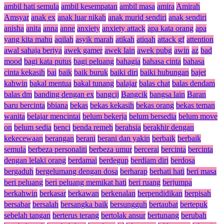
ambil hati semula
ambil kesempatan
ambil masa
amira
Amirah
Amsyar
anak ex
anak luar nikah
anak murid sendiri
anak sendiri
anisha
anita
anna
anne
anxiety
anxiety attack
apa kata orang
apa
yang kita mahu
aqilah
asyik marah
atikah
atiqah
attack gf
attention
awal sahaja beriya
awek gamer
awek lain
awek pubg
awin
az
bad
mood
bagi kata putus
bagi peluang
bahagia
bahasa cinta
bahasa
cinta kekasih
bai
baik
baik buruk
baiki diri
baiki hubungan
bajet
kahwin
bakal mentua
bakal tunang
balajar
balas chat
balas dendam
balas dm
banding dengan ex
bangcij
Bangcik
bangsa lain
Baran
baru bercinta
bbiana
bekas
bekas kekasih
bekas orang
bekas teman
wanita
belajar mencintai
belum bekerja
belum bersedia
belum move
on
belum sedia
benci
benda remeh
berahsia
berakhir dengan
kekecewaan
berangan
berani
berani dan yakin
berbaik
berbaik
semula
berbeza personaliti
berbeza umur
bercerai
bercinta
bercinta
dengan lelaki orang
berdamai
berdegup
berdiam diri
berdosa
bergaduh
bergelumang dengan dosa
berharap
berhati hati
beri masa
beri peluang
beri peluang memikat hati
beri ruang
berjumpa
berkahwin
berkasar
berkawan
berkenalan
berpendidikan
berpisah
bersabar
bersalah
bersangka baik
bersungguh
bertaubat
bertepuk
sebelah tangan
berterus terang
bertolak ansur
bertunang
berubah