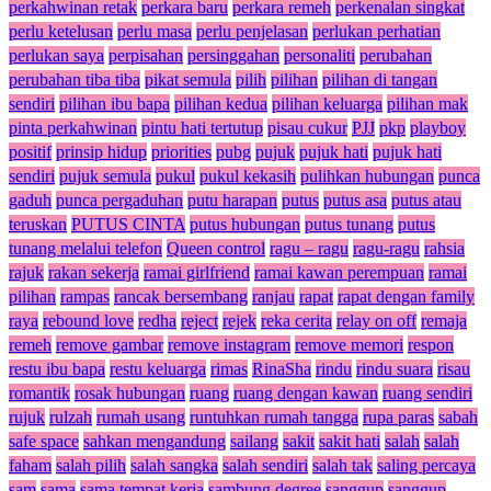
perkahwinan retak
perkara baru
perkara remeh
perkenalan singkat
perlu ketelusan
perlu masa
perlu penjelasan
perlukan perhatian
perlukan saya
perpisahan
persinggahan
personaliti
perubahan
perubahan tiba tiba
pikat semula
pilih
pilihan
pilihan di tangan
sendiri
pilihan ibu bapa
pilihan kedua
pilihan keluarga
pilihan mak
pinta perkahwinan
pintu hati tertutup
pisau cukur
PJJ
pkp
playboy
positif
prinsip hidup
priorities
pubg
pujuk
pujuk hati
pujuk hati
sendiri
pujuk semula
pukul
pukul kekasih
pulihkan hubungan
punca
gaduh
punca pergaduhan
putu harapan
putus
putus asa
putus atau
teruskan
PUTUS CINTA
putus hubungan
putus tunang
putus
tunang melalui telefon
Queen control
ragu – ragu
ragu-ragu
rahsia
rajuk
rakan sekerja
ramai girlfriend
ramai kawan perempuan
ramai
pilihan
rampas
rancak bersembang
ranjau
rapat
rapat dengan family
raya
rebound love
redha
reject
rejek
reka cerita
relay on off
remaja
remeh
remove gambar
remove instagram
remove memori
respon
restu ibu bapa
restu keluarga
rimas
RinaSha
rindu
rindu suara
risau
romantik
rosak hubungan
ruang
ruang dengan kawan
ruang sendiri
rujuk
rulzah
rumah usang
runtuhkan rumah tangga
rupa paras
sabah
safe space
sahkan mengandung
sailang
sakit
sakit hati
salah
salah
faham
salah pilih
salah sangka
salah sendiri
salah tak
saling percaya
sam
sama
sama tempat kerja
sambung degree
sanggup
sanggup