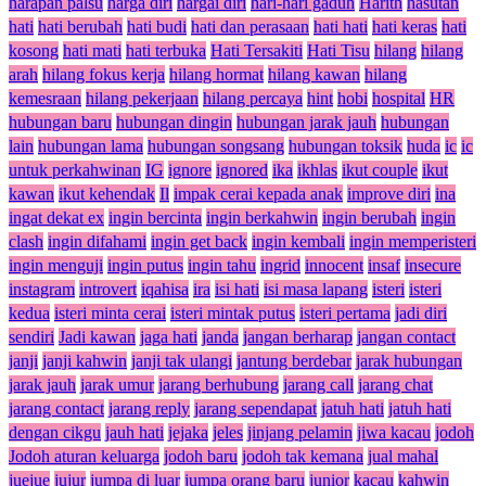
harapan palsu
harga diri
hargai diri
hari-hari gaduh
Harith
hasutan
hati
hati berubah
hati budi
hati dan perasaan
hati hati
hati keras
hati
kosong
hati mati
hati terbuka
Hati Tersakiti
Hati Tisu
hilang
hilang
arah
hilang fokus kerja
hilang hormat
hilang kawan
hilang
kemesraan
hilang pekerjaan
hilang percaya
hint
hobi
hospital
HR
hubungan baru
hubungan dingin
hubungan jarak jauh
hubungan
lain
hubungan lama
hubungan songsang
hubungan toksik
huda
ic
ic
untuk perkahwinan
IG
ignore
ignored
ika
ikhlas
ikut couple
ikut
kawan
ikut kehendak
Il
impak cerai kepada anak
improve diri
ina
ingat dekat ex
ingin bercinta
ingin berkahwin
ingin berubah
ingin
clash
ingin difahami
ingin get back
ingin kembali
ingin memperisteri
ingin menguji
ingin putus
ingin tahu
ingrid
innocent
insaf
insecure
instagram
introvert
iqahisa
ira
isi hati
isi masa lapang
isteri
isteri
kedua
isteri minta cerai
isteri mintak putus
isteri pertama
jadi diri
sendiri
Jadi kawan
jaga hati
janda
jangan berharap
jangan contact
janji
janji kahwin
janji tak ulangi
jantung berdebar
jarak hubungan
jarak jauh
jarak umur
jarang berhubung
jarang call
jarang chat
jarang contact
jarang reply
jarang sependapat
jatuh hati
jatuh hati
dengan cikgu
jauh hati
jejaka
jeles
jinjang pelamin
jiwa kacau
jodoh
Jodoh aturan keluarga
jodoh baru
jodoh tak kemana
jual mahal
juejue
jujur
jumpa di luar
jumpa orang baru
junior
kacau
kahwin