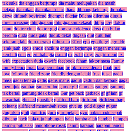
tak suka
dia enggan berjumpa
dia mahu melupakan
dia masih
belajar
diabaikan
diabaikan 5 hari
diana
dibuang keluarga
diduakan
dieya
difitnah boyfriend
dijemput
dikejar
Dilema
dilemma
dingin
direct message
ditinggalkan
ditinggalkan kekasih
ditipu
Diy
doktor
bantu
doktor cinta
doktor gigi
domestic violence
dosa
dua bulan
bercinta
duda
duda gatal
duduk dekat
dugaan
duit
dulu lain
sekarang lain
dulu merayu
dulu suka
Effort
ego
ego tinggi
ego. ldr
jarak jauh
egois
emosi
encik m
enggan berjumpa
enggan menerima
kembali
eraa
eri
erti bahagia
esmail
ex
ex bf
ex gf
ex girlfriend
ex-
wife
expectation duda
exwife
facebook
faham
faktor masa
Family
family benci
farah
fasa percintaan
fie
fikir masa depan
fiqah
first
love
follow ig
friend zone
friendly dengan lelaki
frust
futsal
gadai
masa
gadai tenaga
gadis
gadis manis
gaduh
gaduh dan berbaik
gagal
memujuk
gambar
game online
gamer girl
Gamers
ganggu
gantung
tak bertali
gantung tidak bertali
Gar
get back
getback
gf
gf lain
gf
tawar hati
ghosted
ghosting
girfriend baru
girlfriend
girlfriend bagi
peluang
girlfriend menambah stress
give up
gold digger
gugur
gugurkan
guilt
guilt-trip
guru
guru pelajar
gym
habis madu sepah
dibuang
hack
hala tuju hubungan
halal
hamba allah
hambar
hampeh
hampir putus asa
handphone rosak
hanim
harapan
harapan hancur