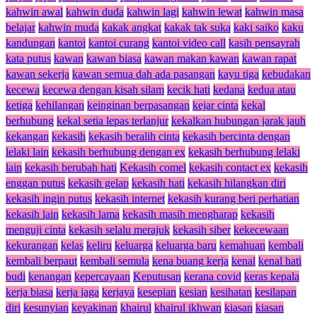
kahwin awal
kahwin duda
kahwin lagi
kahwin lewat
kahwin masa
belajar
kahwin muda
kakak angkat
kakak tak suka
kaki saiko
kaku
kandungan
kantoi
kantoi curang
kantoi video call
kasih pensayrah
kata putus
kawan
kawan biasa
kawan makan kawan
kawan rapat
kawan sekerja
kawan semua dah ada pasangan
kayu tiga
kebudakan
kecewa
kecewa dengan kisah silam
kecik hati
kedana
kedua atau
ketiga
kehilangan
keinginan berpasangan
kejar cinta
kekal
berhubung
kekal setia lepas terlanjur
kekalkan hubungan jarak jauh
kekangan
kekasih
kekasih beralih cinta
kekasih bercinta dengan
lelaki lain
kekasih berhubung dengan ex
kekasih berhubung lelaki
lain
kekasih berubah hati
Kekasih comel
kekasih contact ex
kekasih
enggan putus
kekasih gelap
kekasih hati
kekasih hilangkan diri
kekasih ingin putus
kekasih internet
kekasih kurang beri perhatian
kekasih lain
kekasih lama
kekasih masih mengharap
kekasih
menguji cinta
kekasih selalu merajuk
kekasih siber
kekecewaan
kekurangan
kelas
keliru
keluarga
keluarga baru
kemahuan
kembali
kembali berpaut
kembali semula
kena buang kerja
kenal
kenal hati
budi
kenangan
kepercayaan
Keputusan
kerana covid
keras kepala
kerja biasa
kerja jaga
kerjaya
kesepian
kesian
kesihatan
kesilapan
diri
kesunyian
keyakinan
khairul
khairul ikhwan
kiasan
kiasan