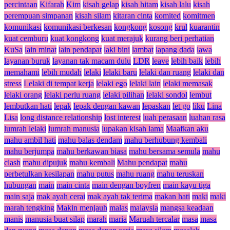
percintaan
Kifarah
Kim
kisah gelap
kisah hitam
kisah lalu
kisah
perempuan simpanan
kisah silam
kitaran cinta
komited
komitmen
komunikasi
komunikasi berkesan
kongkong
kosong
krul
kuarantin
kuat cemburu
kuat kongkong
kuat merajuk
kurang beri perhatian
KuSa
lain minat
lain pendapat
laki bini
lambat
lapang dada
lawa
layanan buruk
layanan tak macam dulu
LDR
leave
lebih baik
lebih
memahami
lebih mudah
lelaki
lelaki baru
lelaki dan ruang
lelaki dan
stress
Lelaki di tempat kerja
lelaki ego
lelaki lain
lelaki memasak
lelaki orang
lelaki perlu ruang
lelaki pilihan
lelaki sondol
lembut
lembutkan hati
lepak
lepak dengan kawan
lepaskan
let go
liku
Lina
Lisa
long distance relationship
lost interest
luah perasaan
luahan rasa
lumrah lelaki
lumrah manusia
lupakan kisah lama
Maafkan aku
mahu ambil hati
mahu balas dendam
mahu berhubung kembali
mahu berjumpa
mahu berkawan biasa
mahu bersama semula
mahu
clash
mahu dipujuk
mahu kembali
Mahu pendapat
mahu
perbetulkan kesilapan
mahu putus
mahu ruang
mahu teruskan
hubungan
main
main cinta
main dengan boyfren
main kayu tiga
main saja
mak ayah cerai
mak ayah tak terima
makan hati
maki
maki
marah tengking
Makin menjauh
malas
malaysia
mangsa keadaan
manis
manusia buat silap
marah
maria
Maruah tercalar
masa
masa