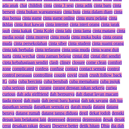
ada anak
chat
childish
cinta
cinta 3 segi
cinta adik
cinta baru
cinta
bersegi
cinta bukan warganegara
cinta buta
cinta dalam diam
cinta
dua benua
cinta game
cinta game online
cinta guru pelajar
cinta
ikhlas
cinta ikut kawan
cinta internet
cinta isteri orang
cinta jarak
jauh
cinta kakak
Cinta Kolej
cinta lalu
cinta lama
cinta matang
cinta
media sosial
cinta monyet
cinta muda
cinta muka buku
cinta orang
muda
cinta persekolahan
cinta siber
cinta student
cinta suami orang
cinta tak berbalas
cinta terlarang
cinta usia muda
cinta wang duit
harta
cinta wechat
cinta zaman belajar
cintai diri
cintai diri sendiri
cipta kebahagiaan sendiri
clash
clingy
closure
come clean
comfort
zone
complicated
confess
confuse
contact
contact semula
control
control perasaan
controlling
couple
covid
crush
crush follow back
IG
cuba
cuba bercinta
cuba berubah
cuba memahami
cuba pujuk
cuba serious
cuniey
curang
curang dengan rakan sekerja
curiga
curious
dah ada girlfriend
dah berpunya
dah dapat layan macam
tiada mood
dah main
dah pergi baru hargai
dah tak sayang
dah tua
dapatkan semula
dapatkan semula ex
darah muda
datang
datang
beraya
datang rumah
datang tanpa diduga
degil
dekat jodoh
dengki
depan lain belakang lain
depressed
depressi
depression
desak
desak
cerai
desakan rakan
desaru
Deserve better
detik hitam
Dhia
dia dah