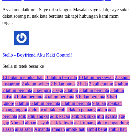
Assalamualaikum.. Saye dri selangor. Masalah saye ialah, saye suke
dekat sorang ni nak kata bercinta,tak tapi hubungan kami mcm
org…
Stello
-
Boyfriend Aku Kaki Control!
Stella ni tetek besar ke
10 bulan memikat hati
10 tahun bercinta
10 tahun berkawan
2 akaun
instagram
2 akaun twitter
2 bulan putus
2 hala
2 kali curang
2 tahun
2 tahun bercinta
3 penjuru
3 segi
3 tahun
3 tahun bercinta
3 tahun
nafsu
4 bulan bercinta
4 tahun bercinta
5 bulan bercinta
5 hari
ignore
6 tahun
6 tahun bercinta
8 tahun bercinta
9 bulan
abaikan
abang angkat
abdul
acuh tak acuh
adakah peluang
adam
adat
bercinta
adik
adik angkat
adik kacau
adik tak suka
afiq
agama
age
gap
Ahmad
aiman
aisyah
ajak kahwin
ajak tunang
aku mengandung
alasan
alisa sabri
Amanda
amarah
ambik hati
ambil berat
ambil hati