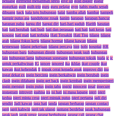
peluang
girlfriend menambah stress
give up
gold digger
gugur
gugurkan
guilt
guilt-trip
guru
guru pelajar
gym
habis madu sepah
dibuang
hack
hala tuju hubungan
halal
hamba allah
hambar
hampeh
hampir putus asa
handphone rosak
hanim
harapan
harapan hancur
harapan palsu
harga diri
hargai diri
hari-hari gaduh
Harith
hasutan
hati
hati berubah
hati budi
hati dan perasaan
hati hati
hati keras
hati
kosong
hati mati
hati terbuka
Hati Tersakiti
Hati Tisu
hilang
hilang
arah
hilang fokus kerja
hilang hormat
hilang kawan
hilang
kemesraan
hilang pekerjaan
hilang percaya
hint
hobi
hospital
HR
hubungan baru
hubungan dingin
hubungan jarak jauh
hubungan
lain
hubungan lama
hubungan songsang
hubungan toksik
huda
ic
ic
untuk perkahwinan
IG
ignore
ignored
ika
ikhlas
ikut couple
ikut
kawan
ikut kehendak
Il
impak cerai kepada anak
improve diri
ina
ingat dekat ex
ingin bercinta
ingin berkahwin
ingin berubah
ingin
clash
ingin difahami
ingin get back
ingin kembali
ingin memperisteri
ingin menguji
ingin putus
ingin tahu
ingrid
innocent
insaf
insecure
instagram
introvert
iqahisa
ira
isi hati
isi masa lapang
isteri
isteri
kedua
isteri minta cerai
isteri mintak putus
isteri pertama
jadi diri
sendiri
Jadi kawan
jaga hati
janda
jangan berharap
jangan contact
janji
janji kahwin
janji tak ulangi
jantung berdebar
jarak hubungan
jarak jauh
jarak umur
jarang berhubung
jarang call
jarang chat