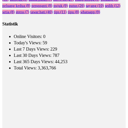
peluang kedua
(8)
pengganti
(8)
pujuk
(9)
putus
(26)
sayang
(10)
sedih
(12)
setia
(8)
stress
(7)
tawar hati
(40)
tips
(11)
tipu
(8)
whatsapp
(9)
Statistik
Online Visitors:
0
Today's Views:
59
Last 7 Days Views:
229
Last 30 Days Views:
787
Last 365 Days Views:
44,253
Total Views:
3,363,766