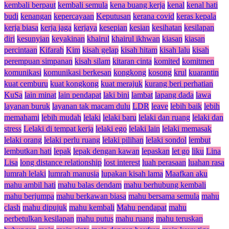
kembali berpaut
kembali semula
kena buang kerja
kenal
kenal hati
budi
kenangan
kepercayaan
Keputusan
kerana covid
keras kepala
kerja biasa
kerja jaga
kerjaya
kesepian
kesian
kesihatan
kesilapan
diri
kesunyian
keyakinan
khairul
khairul ikhwan
kiasan
kiasan
percintaan
Kifarah
Kim
kisah gelap
kisah hitam
kisah lalu
kisah
perempuan simpanan
kisah silam
kitaran cinta
komited
komitmen
komunikasi
komunikasi berkesan
kongkong
kosong
krul
kuarantin
kuat cemburu
kuat kongkong
kuat merajuk
kurang beri perhatian
KuSa
lain minat
lain pendapat
laki bini
lambat
lapang dada
lawa
layanan buruk
layanan tak macam dulu
LDR
leave
lebih baik
lebih
memahami
lebih mudah
lelaki
lelaki baru
lelaki dan ruang
lelaki dan
stress
Lelaki di tempat kerja
lelaki ego
lelaki lain
lelaki memasak
lelaki orang
lelaki perlu ruang
lelaki pilihan
lelaki sondol
lembut
lembutkan hati
lepak
lepak dengan kawan
lepaskan
let go
liku
Lina
Lisa
long distance relationship
lost interest
luah perasaan
luahan rasa
lumrah lelaki
lumrah manusia
lupakan kisah lama
Maafkan aku
mahu ambil hati
mahu balas dendam
mahu berhubung kembali
mahu berjumpa
mahu berkawan biasa
mahu bersama semula
mahu
clash
mahu dipujuk
mahu kembali
Mahu pendapat
mahu
perbetulkan kesilapan
mahu putus
mahu ruang
mahu teruskan