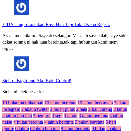
EIDA
-
Ingin Luahkan Rasa Hati Tapi Takut Kena Reject.
Assalamualaikum.. Saye dri selangor. Masalah saye ialah, saye suke
dekat sorang ni nak kata bercinta,tak tapi hubungan kami mcm
org…
Stello
-
Boyfriend Aku Kaki Control!
Stella ni tetek besar ke
10 bulan memikat hati
10 tahun bercinta
10 tahun berkawan
2 akaun
instagram
2 akaun twitter
2 bulan putus
2 hala
2 kali curang
2 tahun
2 tahun bercinta
3 penjuru
3 segi
3 tahun
3 tahun bercinta
3 tahun
nafsu
4 bulan bercinta
4 tahun bercinta
5 bulan bercinta
5 hari
ignore
6 tahun
6 tahun bercinta
8 tahun bercinta
9 bulan
abaikan