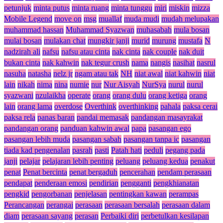
petunjuk
minta putus
minta ruang
minta tunggu
miri
miskin
mizza
Mobile Legend
move on
msg
muallaf
muda mudi
mudah melupakan
muhammad hassan
Muhammad Syazwan
muhasabah
mula bosan
mulai bosan
mulakan chat
mungkir janji
murid
murung
mustafa
N
nadzirah ali
nafsu
nafsu atau cinta
nak cinta
nak couple
nak duit
bukan cinta
nak kahwin
nak tegur crush
nama
nangis
nasihat
nasrul
nasuha
natasha
nelz jr
ngam atau tak
NH
niat awal
niat kahwin
niat
lain
nikah
nima
nina
numie
nur
Nur Aisyah
NurSya
nurul
nurul
syazwani
nzulaikha
operate
orang
orang dulu
orang ketiga
orang
lain
orang lama
overdose
Overthink
overthinking
pahala
paksa cerai
paksa rela
panas baran
pandai memasak
pandangan masayrakat
pandangan orang
panduan kahwin awal
papa
pasangan ego
pasangan lebih muda
pasangan sabah
pasangan tanpa ic
pasangan
tiada kad pengenalan
pasrah
pasti
Patah hati
peduli
pegang pada
janji
pelajar
pelajaran lebih penting
peluang
peluang kedua
penakut
penat
Penat bercinta
penat bergaduh
pencerahan
pendam perasaan
pendapat
penderaan emosi
pendirian
pengganti
pengkhianatan
pengkid
pengorbanan
penjelasan
pentingkan kawan
perampas
Perancangan
perangai
perasaan
perasaan bersalah
perasaan dalam
diam
perasaan sayang
perasan
Perbaiki diri
perbetulkan kesilapan