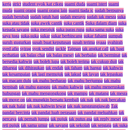
kerja
strict
student syok kat cikgu
suami duda
suami isteri
suami
muda
suami orang
suami orang lain
suami tiada ic
sudah berpunya
sudah berubah
sudah jatuh hati
sudah merayu
sudah tak mesra
suka
suka atau tidak
suka awek cantik
suka cantik
Suka dalam diam
suka
kepada sayang
suka merajuk
suka paras rupa
suka sama suka
suka
saya juga
suka-suka
sukar
sukar berbincang
sukar fahami
sumpah
suruh gugurkan
susah buat keputusan
susah terima
syaaa
syahirah
syed afiq
syirag
syok sendiri
tackle
Tajman
tak angkat call
tak bagi
perhatian
tak balas chat
tak balas mesej
tak berbalas
tak berminat
tak
bersedia kahwin
tak boleh lupa
tak boleh terima
tak cukup duit
tak
dihargai
tak dihiraukan
tak endah
tak faham
tak hargai
tak kahwin
tak kesampaian
tak lagi memujuk
tak lakud
tak layan
tak lepaskan
tak macam dulu
tak mahu berharap
tak mahu berjumpa
tak mahu
berpisah
tak mahu ganggu
tak mahu kahwin
tak mahu meneruskan
hubungan
tak mahu mengongkong
tak mampu
tak matang
tak mesra
tak move on
tak mungkin bersatu kembali
tak nak
tak nak bercakap
tak nak halal
tak nak kahwin lewat
tak nak tanggungjawab
Tak
pandai bercinta
tak pandai luah perasaan
tak pandai meluahkan
tak
percaya
tak pernah jumpa
tak pujuk
tak putus asa
tak reply mesej
tak
reti pujuk
tak sama umur
tak sayang
tak sekolah
tak sengaja
tak suka