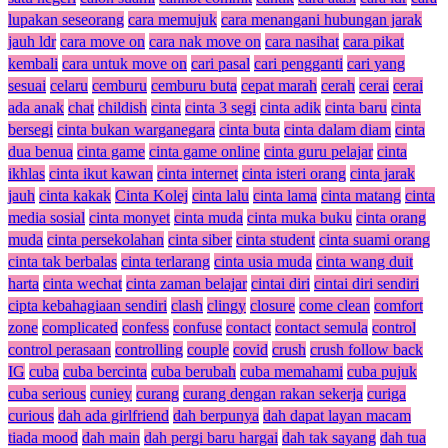
lupakan seseorang
cara memujuk
cara menangani hubungan jarak
jauh ldr
cara move on
cara nak move on
cara nasihat
cara pikat
kembali
cara untuk move on
cari pasal
cari pengganti
cari yang
sesuai
celaru
cemburu
cemburu buta
cepat marah
cerah
cerai
cerai
ada anak
chat
childish
cinta
cinta 3 segi
cinta adik
cinta baru
cinta
bersegi
cinta bukan warganegara
cinta buta
cinta dalam diam
cinta
dua benua
cinta game
cinta game online
cinta guru pelajar
cinta
ikhlas
cinta ikut kawan
cinta internet
cinta isteri orang
cinta jarak
jauh
cinta kakak
Cinta Kolej
cinta lalu
cinta lama
cinta matang
cinta
media sosial
cinta monyet
cinta muda
cinta muka buku
cinta orang
muda
cinta persekolahan
cinta siber
cinta student
cinta suami orang
cinta tak berbalas
cinta terlarang
cinta usia muda
cinta wang duit
harta
cinta wechat
cinta zaman belajar
cintai diri
cintai diri sendiri
cipta kebahagiaan sendiri
clash
clingy
closure
come clean
comfort
zone
complicated
confess
confuse
contact
contact semula
control
control perasaan
controlling
couple
covid
crush
crush follow back
IG
cuba
cuba bercinta
cuba berubah
cuba memahami
cuba pujuk
cuba serious
cuniey
curang
curang dengan rakan sekerja
curiga
curious
dah ada girlfriend
dah berpunya
dah dapat layan macam
tiada mood
dah main
dah pergi baru hargai
dah tak sayang
dah tua