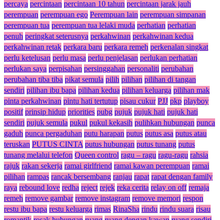
percaya
percintaan
percintaan 10 tahun
percintaan jarak jauh
perempuan
perempuan ego
Perempuan lain
perempuan simpanan
perempuan tua
perempuan tua lelaki muda
perhatian
perhatian
penuh
peringkat seterusnya
perkahwinan
perkahwinan kedua
perkahwinan retak
perkara baru
perkara remeh
perkenalan singkat
perlu ketelusan
perlu masa
perlu penjelasan
perlukan perhatian
perlukan saya
perpisahan
persinggahan
personaliti
perubahan
perubahan tiba tiba
pikat semula
pilih
pilihan
pilihan di tangan
sendiri
pilihan ibu bapa
pilihan kedua
pilihan keluarga
pilihan mak
pinta perkahwinan
pintu hati tertutup
pisau cukur
PJJ
pkp
playboy
positif
prinsip hidup
priorities
pubg
pujuk
pujuk hati
pujuk hati
sendiri
pujuk semula
pukul
pukul kekasih
pulihkan hubungan
punca
gaduh
punca pergaduhan
putu harapan
putus
putus asa
putus atau
teruskan
PUTUS CINTA
putus hubungan
putus tunang
putus
tunang melalui telefon
Queen control
ragu – ragu
ragu-ragu
rahsia
rajuk
rakan sekerja
ramai girlfriend
ramai kawan perempuan
ramai
pilihan
rampas
rancak bersembang
ranjau
rapat
rapat dengan family
raya
rebound love
redha
reject
rejek
reka cerita
relay on off
remaja
remeh
remove gambar
remove instagram
remove memori
respon
restu ibu bapa
restu keluarga
rimas
RinaSha
rindu
rindu suara
risau
romantik
rosak hubungan
ruang
ruang dengan kawan
ruang sendiri