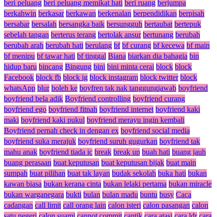
beri peluang
beri peluang memikat hati
beri ruang
berjumpa
berkahwin
berkasar
berkawan
berkenalan
berpendidikan
berpisah
bersabar
bersalah
bersangka baik
bersungguh
bertaubat
bertepuk
sebelah tangan
berterus terang
bertolak ansur
bertunang
berubah
berubah arah
berubah hati
berulang
bf
bf curang
bf kecewa
bf main
bf menipu
bf tawar hati
bf tinggal
Biana
biarkan dia bahagia
bin
hidup baru
bincang
Bingung
bini
bini minta cerai
block
block
Facebook
block fb
block ig
block instagram
block twitter
block
whatsApp
blur
boleh ke
boyfren tak nak tanggungjawab
boyfriend
boyfriend bela adik
Boyfriend controlling
boyfriend curang
boyfriend ego
boyfriend fitnah
boyfriend internet
boyfriend kaki
maki
boyfriend kaki pukul
boyfriend merayu ingin kembali
Boyfriend pernah check in dengan ex
boyfriend social media
boyfriend suka merajuk
boyfriend suruh gugurkan
boyfriend tak
mahu anak
boyfriend tiada ic
break
break up
buah hati
buang jauh
buang perasaan
buat keputusan
buat keputusan bijak
buat main
sumpah
buat pilihan
buat tak layan
budak sekolah
buka hati
bukan
kawan biasa
bukan kerana cinta
bukan lelaki pertama
bukan miracle
bukan warganegara
bukti
bulan
bulan madu
buntu
busy
Caca
cadangan
call limit
call orang lain
calon isteri
calon pasangan
calon
satu negeri
calon suami
cannot commit
cantik
cara atasi
cara ldr
cara