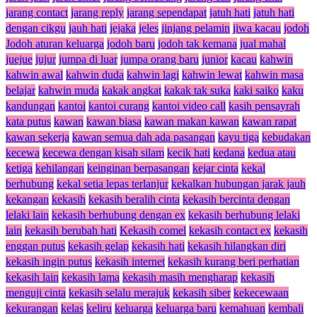
jarang contact
jarang reply
jarang sependapat
jatuh hati
jatuh hati
dengan cikgu
jauh hati
jejaka
jeles
jinjang pelamin
jiwa kacau
jodoh
Jodoh aturan keluarga
jodoh baru
jodoh tak kemana
jual mahal
juejue
jujur
jumpa di luar
jumpa orang baru
junior
kacau
kahwin
kahwin awal
kahwin duda
kahwin lagi
kahwin lewat
kahwin masa
belajar
kahwin muda
kakak angkat
kakak tak suka
kaki saiko
kaku
kandungan
kantoi
kantoi curang
kantoi video call
kasih pensayrah
kata putus
kawan
kawan biasa
kawan makan kawan
kawan rapat
kawan sekerja
kawan semua dah ada pasangan
kayu tiga
kebudakan
kecewa
kecewa dengan kisah silam
kecik hati
kedana
kedua atau
ketiga
kehilangan
keinginan berpasangan
kejar cinta
kekal
berhubung
kekal setia lepas terlanjur
kekalkan hubungan jarak jauh
kekangan
kekasih
kekasih beralih cinta
kekasih bercinta dengan
lelaki lain
kekasih berhubung dengan ex
kekasih berhubung lelaki
lain
kekasih berubah hati
Kekasih comel
kekasih contact ex
kekasih
enggan putus
kekasih gelap
kekasih hati
kekasih hilangkan diri
kekasih ingin putus
kekasih internet
kekasih kurang beri perhatian
kekasih lain
kekasih lama
kekasih masih mengharap
kekasih
menguji cinta
kekasih selalu merajuk
kekasih siber
kekecewaan
kekurangan
kelas
keliru
keluarga
keluarga baru
kemahuan
kembali