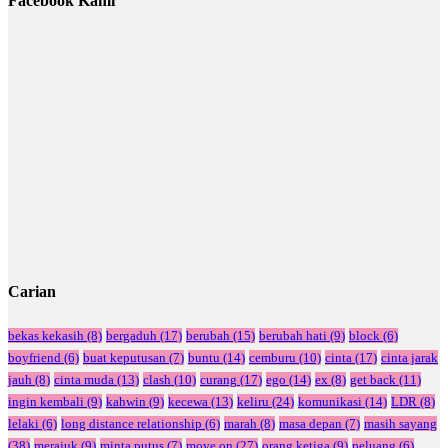
Facebook Kami
Carian
bekas kekasih
(8)
bergaduh
(17)
berubah
(15)
berubah hati
(9)
block
(6)
boyfriend
(6)
buat keputusan
(7)
buntu
(14)
cemburu
(10)
cinta
(17)
cinta jarak
jauh
(8)
cinta muda
(13)
clash
(10)
curang
(17)
ego
(14)
ex
(8)
get back
(11)
ingin kembali
(9)
kahwin
(9)
kecewa
(13)
keliru
(24)
komunikasi
(14)
LDR
(8)
lelaki
(6)
long distance relationship
(6)
marah
(8)
masa depan
(7)
masih sayang
(38)
merajuk
(9)
minta putus
(7)
move on
(27)
orang ketiga
(9)
peluang
(6)