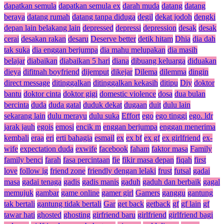
dapatkan semula
dapatkan semula ex
darah muda
datang
datang
beraya
datang rumah
datang tanpa diduga
degil
dekat jodoh
dengki
depan lain belakang lain
depressed
depressi
depression
desak
desak
cerai
desakan rakan
desaru
Deserve better
detik hitam
Dhia
dia dah
tak suka
dia enggan berjumpa
dia mahu melupakan
dia masih
belajar
diabaikan
diabaikan 5 hari
diana
dibuang keluarga
diduakan
dieya
difitnah boyfriend
dijemput
dikejar
Dilema
dilemma
dingin
direct message
ditinggalkan
ditinggalkan kekasih
ditipu
Diy
doktor
bantu
doktor cinta
doktor gigi
domestic violence
dosa
dua bulan
bercinta
duda
duda gatal
duduk dekat
dugaan
duit
dulu lain
sekarang lain
dulu merayu
dulu suka
Effort
ego
ego tinggi
ego. ldr
jarak jauh
egois
emosi
encik m
enggan berjumpa
enggan menerima
kembali
eraa
eri
erti bahagia
esmail
ex
ex bf
ex gf
ex girlfriend
ex-
wife
expectation duda
exwife
facebook
faham
faktor masa
Family
family benci
farah
fasa percintaan
fie
fikir masa depan
fiqah
first
love
follow ig
friend zone
friendly dengan lelaki
frust
futsal
gadai
masa
gadai tenaga
gadis
gadis manis
gaduh
gaduh dan berbaik
gagal
memujuk
gambar
game online
gamer girl
Gamers
ganggu
gantung
tak bertali
gantung tidak bertali
Gar
get back
getback
gf
gf lain
gf
tawar hati
ghosted
ghosting
girfriend baru
girlfriend
girlfriend bagi