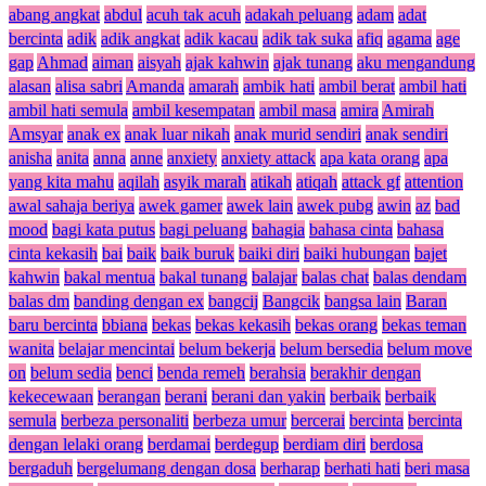
abang angkat
abdul
acuh tak acuh
adakah peluang
adam
adat
bercinta
adik
adik angkat
adik kacau
adik tak suka
afiq
agama
age
gap
Ahmad
aiman
aisyah
ajak kahwin
ajak tunang
aku mengandung
alasan
alisa sabri
Amanda
amarah
ambik hati
ambil berat
ambil hati
ambil hati semula
ambil kesempatan
ambil masa
amira
Amirah
Amsyar
anak ex
anak luar nikah
anak murid sendiri
anak sendiri
anisha
anita
anna
anne
anxiety
anxiety attack
apa kata orang
apa
yang kita mahu
aqilah
asyik marah
atikah
atiqah
attack gf
attention
awal sahaja beriya
awek gamer
awek lain
awek pubg
awin
az
bad
mood
bagi kata putus
bagi peluang
bahagia
bahasa cinta
bahasa
cinta kekasih
bai
baik
baik buruk
baiki diri
baiki hubungan
bajet
kahwin
bakal mentua
bakal tunang
balajar
balas chat
balas dendam
balas dm
banding dengan ex
bangcij
Bangcik
bangsa lain
Baran
baru bercinta
bbiana
bekas
bekas kekasih
bekas orang
bekas teman
wanita
belajar mencintai
belum bekerja
belum bersedia
belum move
on
belum sedia
benci
benda remeh
berahsia
berakhir dengan
kekecewaan
berangan
berani
berani dan yakin
berbaik
berbaik
semula
berbeza personaliti
berbeza umur
bercerai
bercinta
bercinta
dengan lelaki orang
berdamai
berdegup
berdiam diri
berdosa
bergaduh
bergelumang dengan dosa
berharap
berhati hati
beri masa