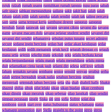
rujuk
rulzah
rumah usang
runtuhkan rumah tangga
rupa paras
sabah
safe space
sahkan mengandung
sailang
sakit
sakit hati
salah
salah
faham
salah pilih
salah sangka
salah sendiri
salah tak
saling percaya
sam
sama
sama tempat kerja
sambung degree
sanggup
sanggup
berubah
Sarah
sarawak
sari
sayang
sayang cikgu
sayang dia
sayang
game
sayang macam dulu
sayang pelajar student sendiri
sayangi diri
sayangi diri sendiri
sebanarnya
sebulan putus tunang
secret admirer
secure
sedang ingin bercinta
sedap hati
sedar akan kesilapan
sedar
kesilapan
sedih
sedih menangis
sejak kecil
sejarah dengan ex
sejauh
mana setia
sejenis
sekelip mata
sekolah
seks
selalu berkata kesat
selalu berpandangan
selalu marah
selalu menghilang
selalu minta
duit
selamatkan cinta jarak jauh
selami diri
selesa
self love
selisih
faham
semakin sayang
sembang
senior
sensitif
senyap
serabut
serba
salah
sering bergaduh
sesak nafas
setahun bercinta
setahun
mengenali
setengah tahun bercinta
setia
sha
shah
shahril hafis
Shakir
shazrul
shifaa
sibuk
sifat lelaki
sikap
sikap biadap
sikap cemburu
sikap dingin
sikap merajuk
sikap sebenar
silap langkah
silap sendiri
simpan perasaan
single
Siska
siti
sms
sofia
Sofree
solat doa
sombong
sorok
start over
status hubungan
status whatsapp
status
whatsapp unmention
stay
Stella
straight to the point
stress
stress