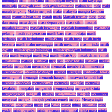
hubungan
main
main cinta
main dengan boyfren
main kayu tiga
main saja
mak ayah cerai
mak ayah tak terima
makan hati
maki
maki
marah tengking
Makin menjauh
malas
malaysia
mangsa keadaan
manis
manusia buat silap
marah
maria
Maruah tercalar
masa
masa
dan ruang
masa depan
masa depan ceria
masa silam
masalah
masalah keluarga
masalah kewangan
masalah komunikasi
masih ada
peluang
masih ada perasaan
masih baru
masih belajar
masih
berharap
masih berhubung
masih cinta
masih ingat
masih ingin
bersama
masih mahu menunggu
masih mencintai
masih rindu
masih
sayang
masih sayang hubungan
masih sayangkan hubungan
masih
setia
masih teringat
masih text
masih whatsApp
masuk dalam rumah
mata duitan
matang
matlamat
mcg
mco
media sosial
melawat
meluat
melulu
melupakan
memaafkan
memasak
memberi dan menerima
memberontak
memilih pasangan
memori
memujuk
menambah stress
menangi hati
menangis
menaruh harapan
menawan kembali hati
mencair
mendesak
mengabaikan
mengadu
mengaku
mengaku
kesalahan
mengalah
mengamuk
mengandung
mengganti cinta
mengongkong
mengusik
menipu
menipu umur
menjauh
menunggu
menyesal
merajuk
merajuk perkara remeh
merayu
Merayu ingin
kembali
mesej lama
mesra
mia
Mima
mimie
minat
minat lain
mind
reader
minta bersabar
minta jawapan
minta maaf
minta masa
minta