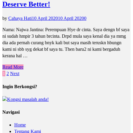
Deserve Better!
by
Cahaya Hati
10 April 2020
10 April 2020
0
Nama: Najwa Jantina: Perempuan Hye dr cinta. Saya dengn bf saya
ni sudah hmpir 3 tahun brcinta. Drpd mula saya kenal dia ya mmg
dia ada pernah curang bnyk kali but saya masih teruskn hbungn
kami ni sbb syg dekat bf saya tu. Then baru2 ni kami bergaduh
kerana hal …
Read More
Posts
1
2
Next
pagination
Ingin Berkongsi?
Navigasi
Home
Tentang Kami