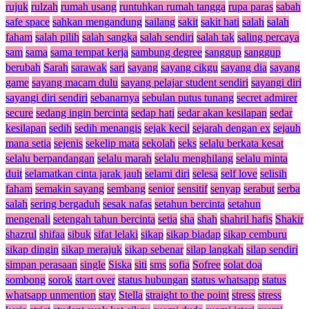
rujuk
rulzah
rumah usang
runtuhkan rumah tangga
rupa paras
sabah
safe space
sahkan mengandung
sailang
sakit
sakit hati
salah
salah
faham
salah pilih
salah sangka
salah sendiri
salah tak
saling percaya
sam
sama
sama tempat kerja
sambung degree
sanggup
sanggup
berubah
Sarah
sarawak
sari
sayang
sayang cikgu
sayang dia
sayang
game
sayang macam dulu
sayang pelajar student sendiri
sayangi diri
sayangi diri sendiri
sebanarnya
sebulan putus tunang
secret admirer
secure
sedang ingin bercinta
sedap hati
sedar akan kesilapan
sedar
kesilapan
sedih
sedih menangis
sejak kecil
sejarah dengan ex
sejauh
mana setia
sejenis
sekelip mata
sekolah
seks
selalu berkata kesat
selalu berpandangan
selalu marah
selalu menghilang
selalu minta
duit
selamatkan cinta jarak jauh
selami diri
selesa
self love
selisih
faham
semakin sayang
sembang
senior
sensitif
senyap
serabut
serba
salah
sering bergaduh
sesak nafas
setahun bercinta
setahun
mengenali
setengah tahun bercinta
setia
sha
shah
shahril hafis
Shakir
shazrul
shifaa
sibuk
sifat lelaki
sikap
sikap biadap
sikap cemburu
sikap dingin
sikap merajuk
sikap sebenar
silap langkah
silap sendiri
simpan perasaan
single
Siska
siti
sms
sofia
Sofree
solat doa
sombong
sorok
start over
status hubungan
status whatsapp
status
whatsapp unmention
stay
Stella
straight to the point
stress
stress