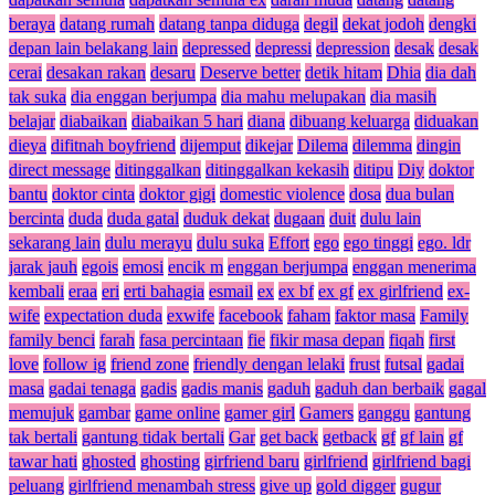
beraya
datang rumah
datang tanpa diduga
degil
dekat jodoh
dengki
depan lain belakang lain
depressed
depressi
depression
desak
desak
cerai
desakan rakan
desaru
Deserve better
detik hitam
Dhia
dia dah
tak suka
dia enggan berjumpa
dia mahu melupakan
dia masih
belajar
diabaikan
diabaikan 5 hari
diana
dibuang keluarga
diduakan
dieya
difitnah boyfriend
dijemput
dikejar
Dilema
dilemma
dingin
direct message
ditinggalkan
ditinggalkan kekasih
ditipu
Diy
doktor
bantu
doktor cinta
doktor gigi
domestic violence
dosa
dua bulan
bercinta
duda
duda gatal
duduk dekat
dugaan
duit
dulu lain
sekarang lain
dulu merayu
dulu suka
Effort
ego
ego tinggi
ego. ldr
jarak jauh
egois
emosi
encik m
enggan berjumpa
enggan menerima
kembali
eraa
eri
erti bahagia
esmail
ex
ex bf
ex gf
ex girlfriend
ex-
wife
expectation duda
exwife
facebook
faham
faktor masa
Family
family benci
farah
fasa percintaan
fie
fikir masa depan
fiqah
first
love
follow ig
friend zone
friendly dengan lelaki
frust
futsal
gadai
masa
gadai tenaga
gadis
gadis manis
gaduh
gaduh dan berbaik
gagal
memujuk
gambar
game online
gamer girl
Gamers
ganggu
gantung
tak bertali
gantung tidak bertali
Gar
get back
getback
gf
gf lain
gf
tawar hati
ghosted
ghosting
girfriend baru
girlfriend
girlfriend bagi
peluang
girlfriend menambah stress
give up
gold digger
gugur