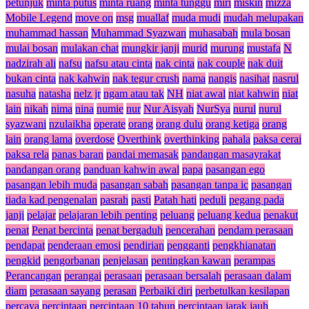
petunjuk
minta putus
minta ruang
minta tunggu
miri
miskin
mizza
Mobile Legend
move on
msg
muallaf
muda mudi
mudah melupakan
muhammad hassan
Muhammad Syazwan
muhasabah
mula bosan
mulai bosan
mulakan chat
mungkir janji
murid
murung
mustafa
N
nadzirah ali
nafsu
nafsu atau cinta
nak cinta
nak couple
nak duit
bukan cinta
nak kahwin
nak tegur crush
nama
nangis
nasihat
nasrul
nasuha
natasha
nelz jr
ngam atau tak
NH
niat awal
niat kahwin
niat
lain
nikah
nima
nina
numie
nur
Nur Aisyah
NurSya
nurul
nurul
syazwani
nzulaikha
operate
orang
orang dulu
orang ketiga
orang
lain
orang lama
overdose
Overthink
overthinking
pahala
paksa cerai
paksa rela
panas baran
pandai memasak
pandangan masayrakat
pandangan orang
panduan kahwin awal
papa
pasangan ego
pasangan lebih muda
pasangan sabah
pasangan tanpa ic
pasangan
tiada kad pengenalan
pasrah
pasti
Patah hati
peduli
pegang pada
janji
pelajar
pelajaran lebih penting
peluang
peluang kedua
penakut
penat
Penat bercinta
penat bergaduh
pencerahan
pendam perasaan
pendapat
penderaan emosi
pendirian
pengganti
pengkhianatan
pengkid
pengorbanan
penjelasan
pentingkan kawan
perampas
Perancangan
perangai
perasaan
perasaan bersalah
perasaan dalam
diam
perasaan sayang
perasan
Perbaiki diri
perbetulkan kesilapan
percaya
percintaan
percintaan 10 tahun
percintaan jarak jauh