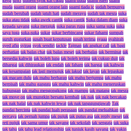
kerja
strict
student syok kat cikgu
suami duda
suami isteri
suami
muda
suami orang
suami orang lain
suami tiada ic
sudah berpunya
sudah berubah
sudah jatuh hati
sudah merayu
sudah tak mesra
suka
suka atau tidak
suka awek cantik
suka cantik
Suka dalam diam
suka
kepada sayang
suka merajuk
suka paras rupa
suka sama suka
suka
saya juga
suka-suka
sukar
sukar berbincang
sukar fahami
sumpah
suruh gugurkan
susah buat keputusan
susah terima
syaaa
syahirah
syed afiq
syirag
syok sendiri
tackle
Tajman
tak angkat call
tak bagi
perhatian
tak balas chat
tak balas mesej
tak berbalas
tak berminat
tak
bersedia kahwin
tak boleh lupa
tak boleh terima
tak cukup duit
tak
dihargai
tak dihiraukan
tak endah
tak faham
tak hargai
tak kahwin
tak kesampaian
tak lagi memujuk
tak lakud
tak layan
tak lepaskan
tak macam dulu
tak mahu berharap
tak mahu berjumpa
tak mahu
berpisah
tak mahu ganggu
tak mahu kahwin
tak mahu meneruskan
hubungan
tak mahu mengongkong
tak mampu
tak matang
tak mesra
tak move on
tak mungkin bersatu kembali
tak nak
tak nak bercakap
tak nak halal
tak nak kahwin lewat
tak nak tanggungjawab
Tak
pandai bercinta
tak pandai luah perasaan
tak pandai meluahkan
tak
percaya
tak pernah jumpa
tak pujuk
tak putus asa
tak reply mesej
tak
reti pujuk
tak sama umur
tak sayang
tak sekolah
tak sengaja
tak suka
tak tahu
tak tahu lead relationship
tak tunjuk kasih sayang
tak yakin