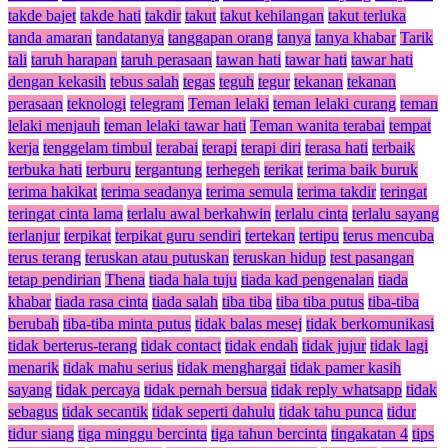
takde bajet
takde hati
takdir
takut
takut kehilangan
takut terluka
tanda amaran
tandatanya
tanggapan orang
tanya
tanya khabar
Tarik
tali
taruh harapan
taruh perasaan
tawan hati
tawar hati
tawar hati
dengan kekasih
tebus salah
tegas
teguh
tegur
tekanan
tekanan
perasaan
teknologi
telegram
Teman lelaki
teman lelaki curang
teman
lelaki menjauh
teman lelaki tawar hati
Teman wanita terabai
tempat
kerja
tenggelam timbul
terabai
terapi
terapi diri
terasa hati
terbaik
terbuka hati
terburu
tergantung
terhegeh
terikat
terima baik buruk
terima hakikat
terima seadanya
terima semula
terima takdir
teringat
teringat cinta lama
terlalu awal berkahwin
terlalu cinta
terlalu sayang
terlanjur
terpikat
terpikat guru sendiri
tertekan
tertipu
terus mencuba
terus terang
teruskan atau putuskan
teruskan hidup
test pasangan
tetap pendirian
Thena
tiada hala tuju
tiada kad pengenalan
tiada
khabar
tiada rasa cinta
tiada salah
tiba tiba
tiba tiba putus
tiba-tiba
berubah
tiba-tiba minta putus
tidak balas mesej
tidak berkomunikasi
tidak berterus-terang
tidak contact
tidak endah
tidak jujur
tidak lagi
menarik
tidak mahu serius
tidak menghargai
tidak pamer kasih
sayang
tidak percaya
tidak pernah bersua
tidak reply whatsapp
tidak
sebagus
tidak secantik
tidak seperti dahulu
tidak tahu punca
tidur
tidur siang
tiga minggu bercinta
tiga tahun bercinta
tingakatan 4
tips