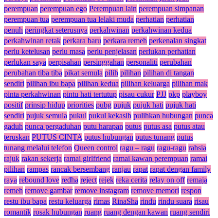
perempuan
perempuan ego
Perempuan lain
perempuan simpanan
perempuan tua
perempuan tua lelaki muda
perhatian
perhatian
penuh
peringkat seterusnya
perkahwinan
perkahwinan kedua
perkahwinan retak
perkara baru
perkara remeh
perkenalan singkat
perlu ketelusan
perlu masa
perlu penjelasan
perlukan perhatian
perlukan saya
perpisahan
persinggahan
personaliti
perubahan
perubahan tiba tiba
pikat semula
pilih
pilihan
pilihan di tangan
sendiri
pilihan ibu bapa
pilihan kedua
pilihan keluarga
pilihan mak
pinta perkahwinan
pintu hati tertutup
pisau cukur
PJJ
pkp
playboy
positif
prinsip hidup
priorities
pubg
pujuk
pujuk hati
pujuk hati
sendiri
pujuk semula
pukul
pukul kekasih
pulihkan hubungan
punca
gaduh
punca pergaduhan
putu harapan
putus
putus asa
putus atau
teruskan
PUTUS CINTA
putus hubungan
putus tunang
putus
tunang melalui telefon
Queen control
ragu – ragu
ragu-ragu
rahsia
rajuk
rakan sekerja
ramai girlfriend
ramai kawan perempuan
ramai
pilihan
rampas
rancak bersembang
ranjau
rapat
rapat dengan family
raya
rebound love
redha
reject
rejek
reka cerita
relay on off
remaja
remeh
remove gambar
remove instagram
remove memori
respon
restu ibu bapa
restu keluarga
rimas
RinaSha
rindu
rindu suara
risau
romantik
rosak hubungan
ruang
ruang dengan kawan
ruang sendiri