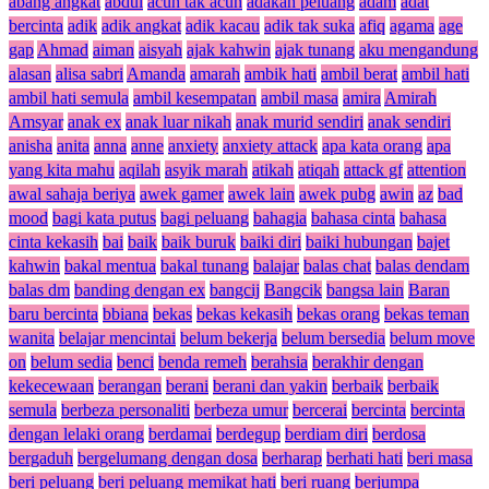
abang angkat
abdul
acuh tak acuh
adakah peluang
adam
adat
bercinta
adik
adik angkat
adik kacau
adik tak suka
afiq
agama
age
gap
Ahmad
aiman
aisyah
ajak kahwin
ajak tunang
aku mengandung
alasan
alisa sabri
Amanda
amarah
ambik hati
ambil berat
ambil hati
ambil hati semula
ambil kesempatan
ambil masa
amira
Amirah
Amsyar
anak ex
anak luar nikah
anak murid sendiri
anak sendiri
anisha
anita
anna
anne
anxiety
anxiety attack
apa kata orang
apa
yang kita mahu
aqilah
asyik marah
atikah
atiqah
attack gf
attention
awal sahaja beriya
awek gamer
awek lain
awek pubg
awin
az
bad
mood
bagi kata putus
bagi peluang
bahagia
bahasa cinta
bahasa
cinta kekasih
bai
baik
baik buruk
baiki diri
baiki hubungan
bajet
kahwin
bakal mentua
bakal tunang
balajar
balas chat
balas dendam
balas dm
banding dengan ex
bangcij
Bangcik
bangsa lain
Baran
baru bercinta
bbiana
bekas
bekas kekasih
bekas orang
bekas teman
wanita
belajar mencintai
belum bekerja
belum bersedia
belum move
on
belum sedia
benci
benda remeh
berahsia
berakhir dengan
kekecewaan
berangan
berani
berani dan yakin
berbaik
berbaik
semula
berbeza personaliti
berbeza umur
bercerai
bercinta
bercinta
dengan lelaki orang
berdamai
berdegup
berdiam diri
berdosa
bergaduh
bergelumang dengan dosa
berharap
berhati hati
beri masa
beri peluang
beri peluang memikat hati
beri ruang
berjumpa