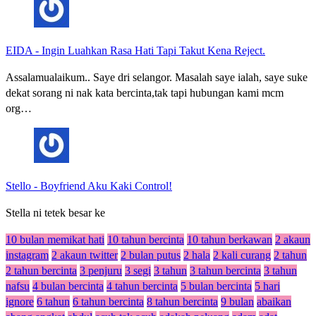
EIDA
-
Ingin Luahkan Rasa Hati Tapi Takut Kena Reject.
Assalamualaikum.. Saye dri selangor. Masalah saye ialah, saye suke
dekat sorang ni nak kata bercinta,tak tapi hubungan kami mcm
org…
Stello
-
Boyfriend Aku Kaki Control!
Stella ni tetek besar ke
10 bulan memikat hati
10 tahun bercinta
10 tahun berkawan
2 akaun
instagram
2 akaun twitter
2 bulan putus
2 hala
2 kali curang
2 tahun
2 tahun bercinta
3 penjuru
3 segi
3 tahun
3 tahun bercinta
3 tahun
nafsu
4 bulan bercinta
4 tahun bercinta
5 bulan bercinta
5 hari
ignore
6 tahun
6 tahun bercinta
8 tahun bercinta
9 bulan
abaikan