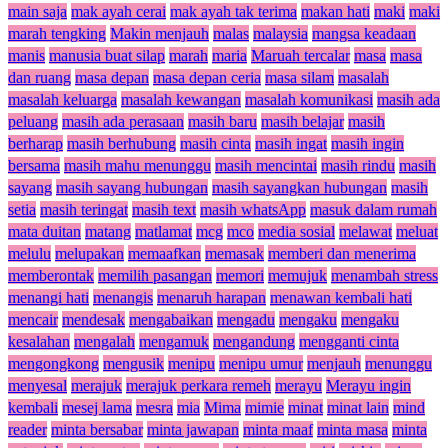
main saja
mak ayah cerai
mak ayah tak terima
makan hati
maki
maki
marah tengking
Makin menjauh
malas
malaysia
mangsa keadaan
manis
manusia buat silap
marah
maria
Maruah tercalar
masa
masa
dan ruang
masa depan
masa depan ceria
masa silam
masalah
masalah keluarga
masalah kewangan
masalah komunikasi
masih ada
peluang
masih ada perasaan
masih baru
masih belajar
masih
berharap
masih berhubung
masih cinta
masih ingat
masih ingin
bersama
masih mahu menunggu
masih mencintai
masih rindu
masih
sayang
masih sayang hubungan
masih sayangkan hubungan
masih
setia
masih teringat
masih text
masih whatsApp
masuk dalam rumah
mata duitan
matang
matlamat
mcg
mco
media sosial
melawat
meluat
melulu
melupakan
memaafkan
memasak
memberi dan menerima
memberontak
memilih pasangan
memori
memujuk
menambah stress
menangi hati
menangis
menaruh harapan
menawan kembali hati
mencair
mendesak
mengabaikan
mengadu
mengaku
mengaku
kesalahan
mengalah
mengamuk
mengandung
mengganti cinta
mengongkong
mengusik
menipu
menipu umur
menjauh
menunggu
menyesal
merajuk
merajuk perkara remeh
merayu
Merayu ingin
kembali
mesej lama
mesra
mia
Mima
mimie
minat
minat lain
mind
reader
minta bersabar
minta jawapan
minta maaf
minta masa
minta