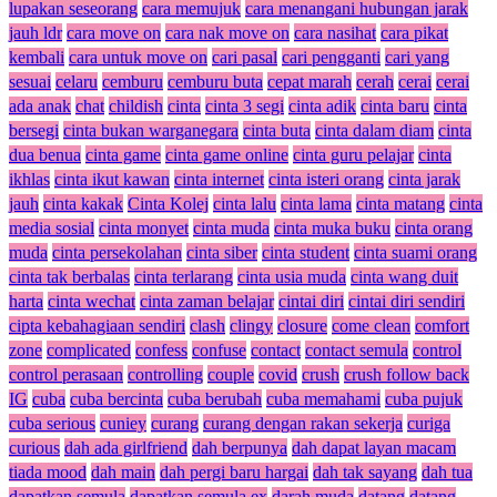
lupakan seseorang
cara memujuk
cara menangani hubungan jarak
jauh ldr
cara move on
cara nak move on
cara nasihat
cara pikat
kembali
cara untuk move on
cari pasal
cari pengganti
cari yang
sesuai
celaru
cemburu
cemburu buta
cepat marah
cerah
cerai
cerai
ada anak
chat
childish
cinta
cinta 3 segi
cinta adik
cinta baru
cinta
bersegi
cinta bukan warganegara
cinta buta
cinta dalam diam
cinta
dua benua
cinta game
cinta game online
cinta guru pelajar
cinta
ikhlas
cinta ikut kawan
cinta internet
cinta isteri orang
cinta jarak
jauh
cinta kakak
Cinta Kolej
cinta lalu
cinta lama
cinta matang
cinta
media sosial
cinta monyet
cinta muda
cinta muka buku
cinta orang
muda
cinta persekolahan
cinta siber
cinta student
cinta suami orang
cinta tak berbalas
cinta terlarang
cinta usia muda
cinta wang duit
harta
cinta wechat
cinta zaman belajar
cintai diri
cintai diri sendiri
cipta kebahagiaan sendiri
clash
clingy
closure
come clean
comfort
zone
complicated
confess
confuse
contact
contact semula
control
control perasaan
controlling
couple
covid
crush
crush follow back
IG
cuba
cuba bercinta
cuba berubah
cuba memahami
cuba pujuk
cuba serious
cuniey
curang
curang dengan rakan sekerja
curiga
curious
dah ada girlfriend
dah berpunya
dah dapat layan macam
tiada mood
dah main
dah pergi baru hargai
dah tak sayang
dah tua
dapatkan semula
dapatkan semula ex
darah muda
datang
datang