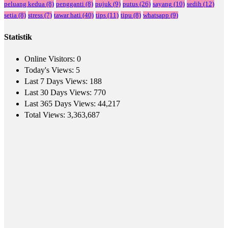
peluang kedua
(8)
pengganti
(8)
pujuk
(9)
putus
(26)
sayang
(10)
sedih
(12)
setia
(8)
stress
(7)
tawar hati
(40)
tips
(11)
tipu
(8)
whatsapp
(9)
Statistik
Online Visitors:
0
Today's Views:
5
Last 7 Days Views:
188
Last 30 Days Views:
770
Last 365 Days Views:
44,217
Total Views:
3,363,687