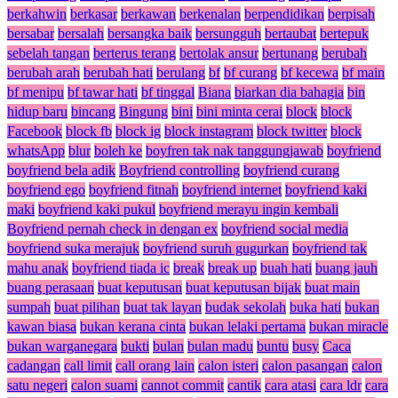
berkahwin
berkasar
berkawan
berkenalan
berpendidikan
berpisah
bersabar
bersalah
bersangka baik
bersungguh
bertaubat
bertepuk
sebelah tangan
berterus terang
bertolak ansur
bertunang
berubah
berubah arah
berubah hati
berulang
bf
bf curang
bf kecewa
bf main
bf menipu
bf tawar hati
bf tinggal
Biana
biarkan dia bahagia
bin
hidup baru
bincang
Bingung
bini
bini minta cerai
block
block
Facebook
block fb
block ig
block instagram
block twitter
block
whatsApp
blur
boleh ke
boyfren tak nak tanggungjawab
boyfriend
boyfriend bela adik
Boyfriend controlling
boyfriend curang
boyfriend ego
boyfriend fitnah
boyfriend internet
boyfriend kaki
maki
boyfriend kaki pukul
boyfriend merayu ingin kembali
Boyfriend pernah check in dengan ex
boyfriend social media
boyfriend suka merajuk
boyfriend suruh gugurkan
boyfriend tak
mahu anak
boyfriend tiada ic
break
break up
buah hati
buang jauh
buang perasaan
buat keputusan
buat keputusan bijak
buat main
sumpah
buat pilihan
buat tak layan
budak sekolah
buka hati
bukan
kawan biasa
bukan kerana cinta
bukan lelaki pertama
bukan miracle
bukan warganegara
bukti
bulan
bulan madu
buntu
busy
Caca
cadangan
call limit
call orang lain
calon isteri
calon pasangan
calon
satu negeri
calon suami
cannot commit
cantik
cara atasi
cara ldr
cara