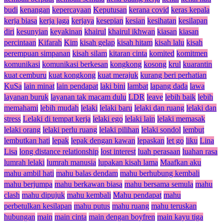
budi
kenangan
kepercayaan
Keputusan
kerana covid
keras kepala
kerja biasa
kerja jaga
kerjaya
kesepian
kesian
kesihatan
kesilapan
diri
kesunyian
keyakinan
khairul
khairul ikhwan
kiasan
kiasan
percintaan
Kifarah
Kim
kisah gelap
kisah hitam
kisah lalu
kisah
perempuan simpanan
kisah silam
kitaran cinta
komited
komitmen
komunikasi
komunikasi berkesan
kongkong
kosong
krul
kuarantin
kuat cemburu
kuat kongkong
kuat merajuk
kurang beri perhatian
KuSa
lain minat
lain pendapat
laki bini
lambat
lapang dada
lawa
layanan buruk
layanan tak macam dulu
LDR
leave
lebih baik
lebih
memahami
lebih mudah
lelaki
lelaki baru
lelaki dan ruang
lelaki dan
stress
Lelaki di tempat kerja
lelaki ego
lelaki lain
lelaki memasak
lelaki orang
lelaki perlu ruang
lelaki pilihan
lelaki sondol
lembut
lembutkan hati
lepak
lepak dengan kawan
lepaskan
let go
liku
Lina
Lisa
long distance relationship
lost interest
luah perasaan
luahan rasa
lumrah lelaki
lumrah manusia
lupakan kisah lama
Maafkan aku
mahu ambil hati
mahu balas dendam
mahu berhubung kembali
mahu berjumpa
mahu berkawan biasa
mahu bersama semula
mahu
clash
mahu dipujuk
mahu kembali
Mahu pendapat
mahu
perbetulkan kesilapan
mahu putus
mahu ruang
mahu teruskan
hubungan
main
main cinta
main dengan boyfren
main kayu tiga