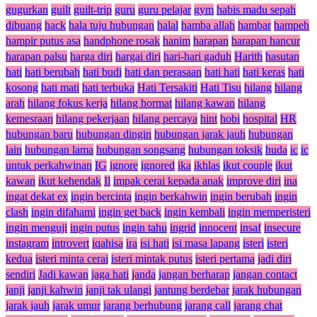
gugurkan
guilt
guilt-trip
guru
guru pelajar
gym
habis madu sepah
dibuang
hack
hala tuju hubungan
halal
hamba allah
hambar
hampeh
hampir putus asa
handphone rosak
hanim
harapan
harapan hancur
harapan palsu
harga diri
hargai diri
hari-hari gaduh
Harith
hasutan
hati
hati berubah
hati budi
hati dan perasaan
hati hati
hati keras
hati
kosong
hati mati
hati terbuka
Hati Tersakiti
Hati Tisu
hilang
hilang
arah
hilang fokus kerja
hilang hormat
hilang kawan
hilang
kemesraan
hilang pekerjaan
hilang percaya
hint
hobi
hospital
HR
hubungan baru
hubungan dingin
hubungan jarak jauh
hubungan
lain
hubungan lama
hubungan songsang
hubungan toksik
huda
ic
ic
untuk perkahwinan
IG
ignore
ignored
ika
ikhlas
ikut couple
ikut
kawan
ikut kehendak
Il
impak cerai kepada anak
improve diri
ina
ingat dekat ex
ingin bercinta
ingin berkahwin
ingin berubah
ingin
clash
ingin difahami
ingin get back
ingin kembali
ingin memperisteri
ingin menguji
ingin putus
ingin tahu
ingrid
innocent
insaf
insecure
instagram
introvert
iqahisa
ira
isi hati
isi masa lapang
isteri
isteri
kedua
isteri minta cerai
isteri mintak putus
isteri pertama
jadi diri
sendiri
Jadi kawan
jaga hati
janda
jangan berharap
jangan contact
janji
janji kahwin
janji tak ulangi
jantung berdebar
jarak hubungan
jarak jauh
jarak umur
jarang berhubung
jarang call
jarang chat