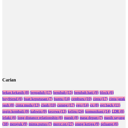
Carian
bekas kekasih
(8)
bergaduh
(17)
berubah
(15)
berubah hati
(9)
block
(6)
boyfriend
(6)
buat keputusan
(7)
buntu
(14)
cemburu
(10)
cinta
(17)
cinta jarak
jauh
(8)
cinta muda
(13)
clash
(10)
curang
(17)
ego
(14)
ex
(8)
get back
(11)
ingin kembali
(9)
kahwin
(9)
kecewa
(13)
keliru
(24)
komunikasi
(14)
LDR
(8)
lelaki
(6)
long distance relationship
(6)
marah
(8)
masa depan
(7)
masih sayang
(38)
merajuk
(9)
minta putus
(7)
move on
(27)
orang ketiga
(9)
peluang
(6)