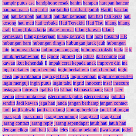
hampir putus asa
handphone rosak
hanim
harapan
harapan hancur
harapan palsu
harga diri
hargai diri
hari-hari gaduh
Harith
hasutan
hati
hati berubah
hati budi
hati dan perasaan
hati hati
hati keras
hati
kosong
hati mati
hati terbuka
Hati Tersakiti
Hati Tisu
hilang
hilang
arah
hilang fokus kerja
hilang hormat
hilang kawan
hilang
kemesraan
hilang pekerjaan
hilang percaya
hint
hobi
hospital
HR
hubungan baru
hubungan dingin
hubungan jarak jauh
hubungan
lain
hubungan lama
hubungan songsang
hubungan toksik
huda
ic
ic
untuk perkahwinan
IG
ignore
ignored
ika
ikhlas
ikut couple
ikut
kawan
ikut kehendak
Il
impak cerai kepada anak
improve diri
ina
ingat dekat ex
ingin bercinta
ingin berkahwin
ingin berubah
ingin
clash
ingin difahami
ingin get back
ingin kembali
ingin memperisteri
ingin menguji
ingin putus
ingin tahu
ingrid
innocent
insaf
insecure
instagram
introvert
iqahisa
ira
isi hati
isi masa lapang
isteri
isteri
kedua
isteri minta cerai
isteri mintak putus
isteri pertama
jadi diri
sendiri
Jadi kawan
jaga hati
janda
jangan berharap
jangan contact
janji
janji kahwin
janji tak ulangi
jantung berdebar
jarak hubungan
jarak jauh
jarak umur
jarang berhubung
jarang call
jarang chat
jarang contact
jarang reply
jarang sependapat
jatuh hati
jatuh hati
dengan cikgu
jauh hati
jejaka
jeles
jinjang pelamin
jiwa kacau
jodoh