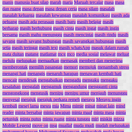
manis
manusia buat silap
marah
maria
Maruah tercalar
masa
masa
dan ruang
masa depan
masa depan ceria
masa silam
masalah
masalah keluarga
masalah kewangan
masalah komunikasi
masih ada
peluang
masih ada perasaan
masih baru
masih belajar
masih
berharap
masih berhubung
masih cinta
masih ingat
masih ingin
bersama
masih mahu menunggu
masih mencintai
masih rindu
masih
sayang
masih sayang hubungan
masih sayangkan hubungan
masih
setia
masih teringat
masih text
masih whatsApp
masuk dalam rumah
mata duitan
matang
matlamat
mcg
mco
media sosial
melawat
meluat
melulu
melupakan
memaafkan
memasak
memberi dan menerima
memberontak
memilih pasangan
memori
memujuk
menambah stress
menangi hati
menangis
menaruh harapan
menawan kembali hati
mencair
mendesak
mengabaikan
mengadu
mengaku
mengaku
kesalahan
mengalah
mengamuk
mengandung
mengganti cinta
mengongkong
mengusik
menipu
menipu umur
menjauh
menunggu
menyesal
merajuk
merajuk perkara remeh
merayu
Merayu ingin
kembali
mesej lama
mesra
mia
Mima
mimie
minat
minat lain
mind
reader
minta bersabar
minta jawapan
minta maaf
minta masa
minta
petunjuk
minta putus
minta ruang
minta tunggu
miri
miskin
mizza
Mobile Legend
move on
msg
muallaf
muda mudi
mudah melupakan
muhammad hassan
Muhammad Syazwan
muhasabah
mula bosan