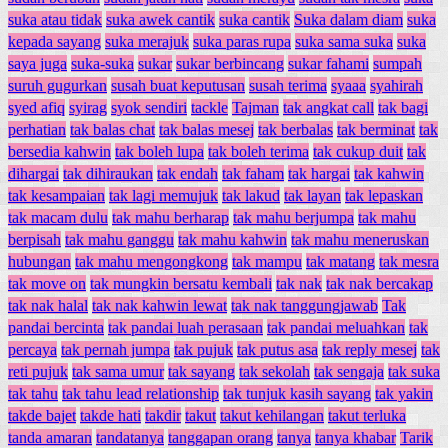
suka atau tidak
suka awek cantik
suka cantik
Suka dalam diam
suka
kepada sayang
suka merajuk
suka paras rupa
suka sama suka
suka
saya juga
suka-suka
sukar
sukar berbincang
sukar fahami
sumpah
suruh gugurkan
susah buat keputusan
susah terima
syaaa
syahirah
syed afiq
syirag
syok sendiri
tackle
Tajman
tak angkat call
tak bagi
perhatian
tak balas chat
tak balas mesej
tak berbalas
tak berminat
tak
bersedia kahwin
tak boleh lupa
tak boleh terima
tak cukup duit
tak
dihargai
tak dihiraukan
tak endah
tak faham
tak hargai
tak kahwin
tak kesampaian
tak lagi memujuk
tak lakud
tak layan
tak lepaskan
tak macam dulu
tak mahu berharap
tak mahu berjumpa
tak mahu
berpisah
tak mahu ganggu
tak mahu kahwin
tak mahu meneruskan
hubungan
tak mahu mengongkong
tak mampu
tak matang
tak mesra
tak move on
tak mungkin bersatu kembali
tak nak
tak nak bercakap
tak nak halal
tak nak kahwin lewat
tak nak tanggungjawab
Tak
pandai bercinta
tak pandai luah perasaan
tak pandai meluahkan
tak
percaya
tak pernah jumpa
tak pujuk
tak putus asa
tak reply mesej
tak
reti pujuk
tak sama umur
tak sayang
tak sekolah
tak sengaja
tak suka
tak tahu
tak tahu lead relationship
tak tunjuk kasih sayang
tak yakin
takde bajet
takde hati
takdir
takut
takut kehilangan
takut terluka
tanda amaran
tandatanya
tanggapan orang
tanya
tanya khabar
Tarik