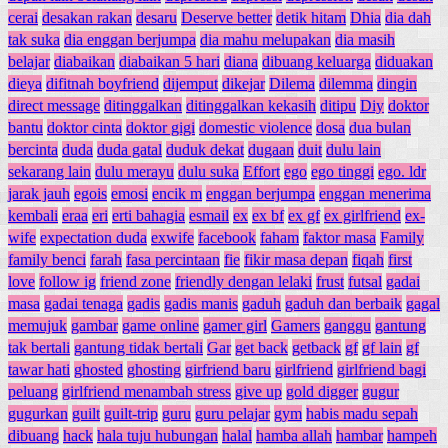
cerai
desakan rakan
desaru
Deserve better
detik hitam
Dhia
dia dah
tak suka
dia enggan berjumpa
dia mahu melupakan
dia masih
belajar
diabaikan
diabaikan 5 hari
diana
dibuang keluarga
diduakan
dieya
difitnah boyfriend
dijemput
dikejar
Dilema
dilemma
dingin
direct message
ditinggalkan
ditinggalkan kekasih
ditipu
Diy
doktor
bantu
doktor cinta
doktor gigi
domestic violence
dosa
dua bulan
bercinta
duda
duda gatal
duduk dekat
dugaan
duit
dulu lain
sekarang lain
dulu merayu
dulu suka
Effort
ego
ego tinggi
ego. ldr
jarak jauh
egois
emosi
encik m
enggan berjumpa
enggan menerima
kembali
eraa
eri
erti bahagia
esmail
ex
ex bf
ex gf
ex girlfriend
ex-
wife
expectation duda
exwife
facebook
faham
faktor masa
Family
family benci
farah
fasa percintaan
fie
fikir masa depan
fiqah
first
love
follow ig
friend zone
friendly dengan lelaki
frust
futsal
gadai
masa
gadai tenaga
gadis
gadis manis
gaduh
gaduh dan berbaik
gagal
memujuk
gambar
game online
gamer girl
Gamers
ganggu
gantung
tak bertali
gantung tidak bertali
Gar
get back
getback
gf
gf lain
gf
tawar hati
ghosted
ghosting
girfriend baru
girlfriend
girlfriend bagi
peluang
girlfriend menambah stress
give up
gold digger
gugur
gugurkan
guilt
guilt-trip
guru
guru pelajar
gym
habis madu sepah
dibuang
hack
hala tuju hubungan
halal
hamba allah
hambar
hampeh