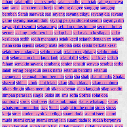
faham
salah pilih
salah sangka
salah sendiri
salah tak
saling percaya
sam
sama
sama tempat kerja
sambung degree
sanggup
sanggup
berubah
Sarah
sarawak
sari
sayang
sayang cikgu
sayang dia
sayang
game
sayang macam dulu
sayang pelajar student sendiri
sayangi diri
sayangi diri sendiri
sebanarnya
sebulan putus tunang
secret admirer
secure
sedang ingin bercinta
sedap hati
sedar akan kesilapan
sedar
kesilapan
sedih
sedih menangis
sejak kecil
sejarah dengan ex
sejauh
mana setia
sejenis
sekelip mata
sekolah
seks
selalu berkata kesat
selalu berpandangan
selalu marah
selalu menghilang
selalu minta
duit
selamatkan cinta jarak jauh
selami diri
selesa
self love
selisih
faham
semakin sayang
sembang
senior
sensitif
senyap
serabut
serba
salah
sering bergaduh
sesak nafas
setahun bercinta
setahun
mengenali
setengah tahun bercinta
setia
sha
shah
shahril hafis
Shakir
shazrul
shifaa
sibuk
sifat lelaki
sikap
sikap biadap
sikap cemburu
sikap dingin
sikap merajuk
sikap sebenar
silap langkah
silap sendiri
simpan perasaan
single
Siska
siti
sms
sofia
Sofree
solat doa
sombong
sorok
start over
status hubungan
status whatsapp
status
whatsapp unmention
stay
Stella
straight to the point
stress
stress
kerja
strict
student syok kat cikgu
suami duda
suami isteri
suami
muda
suami orang
suami orang lain
suami tiada ic
sudah berpunya
sudah berubah
sudah jatuh hati
sudah merayu
sudah tak mesra
suka