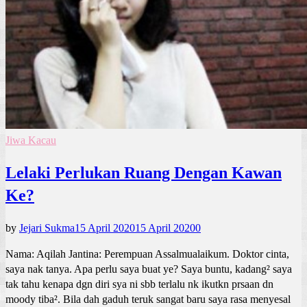
Jiwa Kacau
Lelaki Perlukan Ruang Dengan Kawan
Ke?
by
Jejari Sukma
15 April 2020
15 April 2020
0
Nama: Aqilah Jantina: Perempuan Assalmualaikum. Doktor cinta,
saya nak tanya. Apa perlu saya buat ye? Saya buntu, kadang² saya
tak tahu kenapa dgn diri sya ni sbb terlalu nk ikutkn prsaan dn
moody tiba². Bila dah gaduh teruk sangat baru saya rasa menyesal