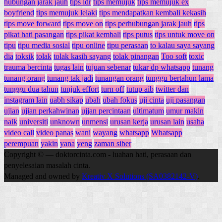
hubungan jarak jauh
tips ldr
tips memujuk
tips memujuk ex
boyfriend
tips memujuk lelaki
tips mendapatkan kembali kekasih
tips move forward
tips move on
tips perhubungan jarak jauh
tips
pikat hati pasangan
tips pikat kembali
tips putus
tips untuk move on
tipu
tipu media sosial
tipu online
tipu perasaan
to kalau saya sayang
dia
toksik
tolak
tolak kasih sayang
tolak pinangan
Too soft
toxic
trauma bercinta
tugas lain
tujuan sebenar
tukar dp whatsapp
tunang
tunang orang
tunang tak jadi
tunangan orang
tunggu bertahun lama
tunggu dua tahun
tunjuk effort
turn off
tutup aib
twitter dan
instagram lain
uabh sikap
ubah
ubah fokus
uji cinta
uji pasangan
ujian
ujian perkahwinan
ujjan percintaan
ultimatum
umur makin
naik
universiti
unknown
unmensi
urusan kerja
urusan lain
usaha
video call
video panas
wani
wayang
whatsapp
Whatsapp
perempuan
yakin
yana
yeng
zaman siber
Copyright © — doktorcinta.com - luahan hati, perasaan dan
penyelesaian masalah cinta.
Managed and owned by
Kreativ X Solutions (SA0382142-V)
.