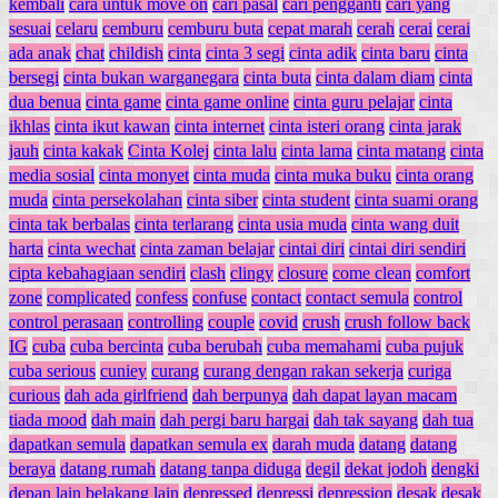
kembali
cara untuk move on
cari pasal
cari pengganti
cari yang
sesuai
celaru
cemburu
cemburu buta
cepat marah
cerah
cerai
cerai
ada anak
chat
childish
cinta
cinta 3 segi
cinta adik
cinta baru
cinta
bersegi
cinta bukan warganegara
cinta buta
cinta dalam diam
cinta
dua benua
cinta game
cinta game online
cinta guru pelajar
cinta
ikhlas
cinta ikut kawan
cinta internet
cinta isteri orang
cinta jarak
jauh
cinta kakak
Cinta Kolej
cinta lalu
cinta lama
cinta matang
cinta
media sosial
cinta monyet
cinta muda
cinta muka buku
cinta orang
muda
cinta persekolahan
cinta siber
cinta student
cinta suami orang
cinta tak berbalas
cinta terlarang
cinta usia muda
cinta wang duit
harta
cinta wechat
cinta zaman belajar
cintai diri
cintai diri sendiri
cipta kebahagiaan sendiri
clash
clingy
closure
come clean
comfort
zone
complicated
confess
confuse
contact
contact semula
control
control perasaan
controlling
couple
covid
crush
crush follow back
IG
cuba
cuba bercinta
cuba berubah
cuba memahami
cuba pujuk
cuba serious
cuniey
curang
curang dengan rakan sekerja
curiga
curious
dah ada girlfriend
dah berpunya
dah dapat layan macam
tiada mood
dah main
dah pergi baru hargai
dah tak sayang
dah tua
dapatkan semula
dapatkan semula ex
darah muda
datang
datang
beraya
datang rumah
datang tanpa diduga
degil
dekat jodoh
dengki
depan lain belakang lain
depressed
depressi
depression
desak
desak