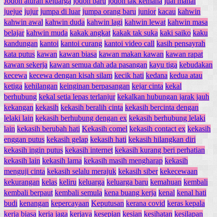
Jodoh aturan keluarga
jodoh baru
jodoh tak kemana
jual mahal
juejue
jujur
jumpa di luar
jumpa orang baru
junior
kacau
kahwin
kahwin awal
kahwin duda
kahwin lagi
kahwin lewat
kahwin masa
belajar
kahwin muda
kakak angkat
kakak tak suka
kaki saiko
kaku
kandungan
kantoi
kantoi curang
kantoi video call
kasih pensayrah
kata putus
kawan
kawan biasa
kawan makan kawan
kawan rapat
kawan sekerja
kawan semua dah ada pasangan
kayu tiga
kebudakan
kecewa
kecewa dengan kisah silam
kecik hati
kedana
kedua atau
ketiga
kehilangan
keinginan berpasangan
kejar cinta
kekal
berhubung
kekal setia lepas terlanjur
kekalkan hubungan jarak jauh
kekangan
kekasih
kekasih beralih cinta
kekasih bercinta dengan
lelaki lain
kekasih berhubung dengan ex
kekasih berhubung lelaki
lain
kekasih berubah hati
Kekasih comel
kekasih contact ex
kekasih
enggan putus
kekasih gelap
kekasih hati
kekasih hilangkan diri
kekasih ingin putus
kekasih internet
kekasih kurang beri perhatian
kekasih lain
kekasih lama
kekasih masih mengharap
kekasih
menguji cinta
kekasih selalu merajuk
kekasih siber
kekecewaan
kekurangan
kelas
keliru
keluarga
keluarga baru
kemahuan
kembali
kembali berpaut
kembali semula
kena buang kerja
kenal
kenal hati
budi
kenangan
kepercayaan
Keputusan
kerana covid
keras kepala
kerja biasa
kerja jaga
kerjaya
kesepian
kesian
kesihatan
kesilapan