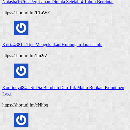
Natasha1676
-
Perpisahan Dipinta Setelah 4 Tahun Bercinta.
https://shorturl.fm/LTaWF
Krista4381
-
Tips Mengekalkan Hubungan Jarak Jauh.
https://shorturl.fm/Jm2rZ
Kourtney484
-
Si Dia Berubah Dan Tak Mahu Berikan Komitmen
Lagi.
https://shorturl.fm/eNhbq