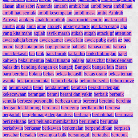
alasan
alisa sabri
Amanda
amarah
ambik hati
ambil berat
ambil hati
ambil hati semula
ambil kesempatan
ambil masa
amira
Amirah
Amsyar
anak ex
anak luar nikah
anak murid sendiri
anak sendiri
anisha
anita
anna
anne
anxiety
anxiety attack
apa kata orang
apa
yang kita mahu
aqilah
asyik marah
atikah
atiqah
attack gf
attention
awal sahaja beriya
awek gamer
awek lain
awek pubg
awin
az
bad
mood
bagi kata putus
bagi peluang
bahagia
bahasa cinta
bahasa
cinta kekasih
bai
baik
baik buruk
baiki diri
baiki hubungan
bajet
kahwin
bakal mentua
bakal tunang
balajar
balas chat
balas dendam
balas dm
banding dengan ex
bangcij
Bangcik
bangsa lain
Baran
baru bercinta
bbiana
bekas
bekas kekasih
bekas orang
bekas teman
wanita
belajar mencintai
belum bekerja
belum bersedia
belum move
on
belum sedia
benci
benda remeh
berahsia
berakhir dengan
kekecewaan
berangan
berani
berani dan yakin
berbaik
berbaik
semula
berbeza personaliti
berbeza umur
bercerai
bercinta
bercinta
dengan lelaki orang
berdamai
berdegup
berdiam diri
berdosa
bergaduh
bergelumang dengan dosa
berharap
berhati hati
beri masa
beri peluang
beri peluang memikat hati
beri ruang
berjumpa
berkahwin
berkasar
berkawan
berkenalan
berpendidikan
berpisah
bersabar
bersalah
bersangka baik
bersungguh
bertaubat
bertepuk