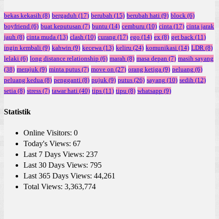
bekas kekasih
(8)
bergaduh
(17)
berubah
(15)
berubah hati
(9)
block
(6)
boyfriend
(6)
buat keputusan
(7)
buntu
(14)
cemburu
(10)
cinta
(17)
cinta jarak
jauh
(8)
cinta muda
(13)
clash
(10)
curang
(17)
ego
(14)
ex
(8)
get back
(11)
ingin kembali
(9)
kahwin
(9)
kecewa
(13)
keliru
(24)
komunikasi
(14)
LDR
(8)
lelaki
(6)
long distance relationship
(6)
marah
(8)
masa depan
(7)
masih sayang
(38)
merajuk
(9)
minta putus
(7)
move on
(27)
orang ketiga
(9)
peluang
(6)
peluang kedua
(8)
pengganti
(8)
pujuk
(9)
putus
(26)
sayang
(10)
sedih
(12)
setia
(8)
stress
(7)
tawar hati
(40)
tips
(11)
tipu
(8)
whatsapp
(9)
Statistik
Online Visitors:
0
Today's Views:
67
Last 7 Days Views:
237
Last 30 Days Views:
795
Last 365 Days Views:
44,261
Total Views:
3,363,774