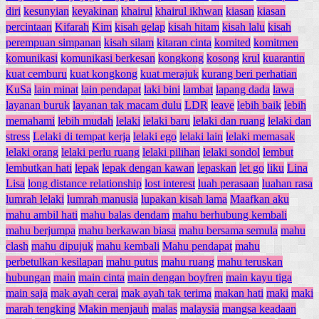
diri
kesunyian
keyakinan
khairul
khairul ikhwan
kiasan
kiasan
percintaan
Kifarah
Kim
kisah gelap
kisah hitam
kisah lalu
kisah
perempuan simpanan
kisah silam
kitaran cinta
komited
komitmen
komunikasi
komunikasi berkesan
kongkong
kosong
krul
kuarantin
kuat cemburu
kuat kongkong
kuat merajuk
kurang beri perhatian
KuSa
lain minat
lain pendapat
laki bini
lambat
lapang dada
lawa
layanan buruk
layanan tak macam dulu
LDR
leave
lebih baik
lebih
memahami
lebih mudah
lelaki
lelaki baru
lelaki dan ruang
lelaki dan
stress
Lelaki di tempat kerja
lelaki ego
lelaki lain
lelaki memasak
lelaki orang
lelaki perlu ruang
lelaki pilihan
lelaki sondol
lembut
lembutkan hati
lepak
lepak dengan kawan
lepaskan
let go
liku
Lina
Lisa
long distance relationship
lost interest
luah perasaan
luahan rasa
lumrah lelaki
lumrah manusia
lupakan kisah lama
Maafkan aku
mahu ambil hati
mahu balas dendam
mahu berhubung kembali
mahu berjumpa
mahu berkawan biasa
mahu bersama semula
mahu
clash
mahu dipujuk
mahu kembali
Mahu pendapat
mahu
perbetulkan kesilapan
mahu putus
mahu ruang
mahu teruskan
hubungan
main
main cinta
main dengan boyfren
main kayu tiga
main saja
mak ayah cerai
mak ayah tak terima
makan hati
maki
maki
marah tengking
Makin menjauh
malas
malaysia
mangsa keadaan