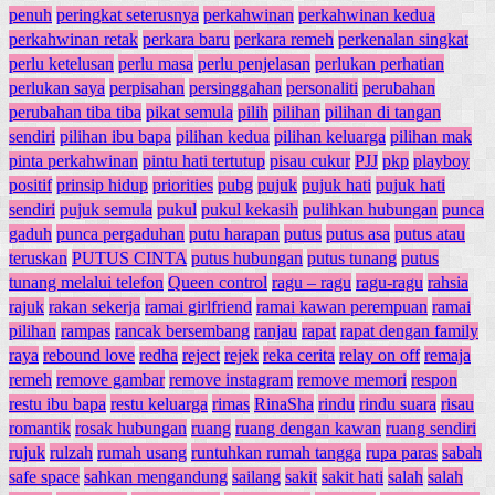
penuh
peringkat seterusnya
perkahwinan
perkahwinan kedua
perkahwinan retak
perkara baru
perkara remeh
perkenalan singkat
perlu ketelusan
perlu masa
perlu penjelasan
perlukan perhatian
perlukan saya
perpisahan
persinggahan
personaliti
perubahan
perubahan tiba tiba
pikat semula
pilih
pilihan
pilihan di tangan
sendiri
pilihan ibu bapa
pilihan kedua
pilihan keluarga
pilihan mak
pinta perkahwinan
pintu hati tertutup
pisau cukur
PJJ
pkp
playboy
positif
prinsip hidup
priorities
pubg
pujuk
pujuk hati
pujuk hati
sendiri
pujuk semula
pukul
pukul kekasih
pulihkan hubungan
punca
gaduh
punca pergaduhan
putu harapan
putus
putus asa
putus atau
teruskan
PUTUS CINTA
putus hubungan
putus tunang
putus
tunang melalui telefon
Queen control
ragu – ragu
ragu-ragu
rahsia
rajuk
rakan sekerja
ramai girlfriend
ramai kawan perempuan
ramai
pilihan
rampas
rancak bersembang
ranjau
rapat
rapat dengan family
raya
rebound love
redha
reject
rejek
reka cerita
relay on off
remaja
remeh
remove gambar
remove instagram
remove memori
respon
restu ibu bapa
restu keluarga
rimas
RinaSha
rindu
rindu suara
risau
romantik
rosak hubungan
ruang
ruang dengan kawan
ruang sendiri
rujuk
rulzah
rumah usang
runtuhkan rumah tangga
rupa paras
sabah
safe space
sahkan mengandung
sailang
sakit
sakit hati
salah
salah