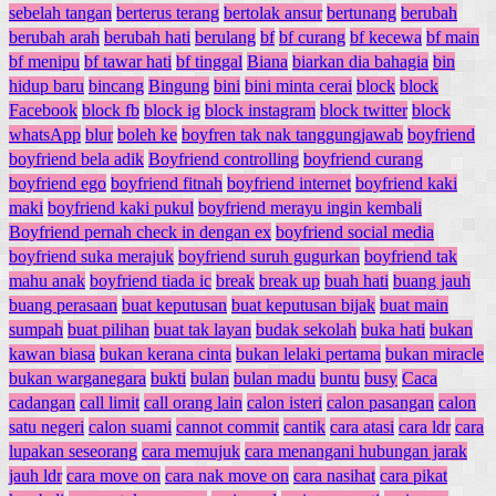
sebelah tangan
berterus terang
bertolak ansur
bertunang
berubah
berubah arah
berubah hati
berulang
bf
bf curang
bf kecewa
bf main
bf menipu
bf tawar hati
bf tinggal
Biana
biarkan dia bahagia
bin
hidup baru
bincang
Bingung
bini
bini minta cerai
block
block
Facebook
block fb
block ig
block instagram
block twitter
block
whatsApp
blur
boleh ke
boyfren tak nak tanggungjawab
boyfriend
boyfriend bela adik
Boyfriend controlling
boyfriend curang
boyfriend ego
boyfriend fitnah
boyfriend internet
boyfriend kaki
maki
boyfriend kaki pukul
boyfriend merayu ingin kembali
Boyfriend pernah check in dengan ex
boyfriend social media
boyfriend suka merajuk
boyfriend suruh gugurkan
boyfriend tak
mahu anak
boyfriend tiada ic
break
break up
buah hati
buang jauh
buang perasaan
buat keputusan
buat keputusan bijak
buat main
sumpah
buat pilihan
buat tak layan
budak sekolah
buka hati
bukan
kawan biasa
bukan kerana cinta
bukan lelaki pertama
bukan miracle
bukan warganegara
bukti
bulan
bulan madu
buntu
busy
Caca
cadangan
call limit
call orang lain
calon isteri
calon pasangan
calon
satu negeri
calon suami
cannot commit
cantik
cara atasi
cara ldr
cara
lupakan seseorang
cara memujuk
cara menangani hubungan jarak
jauh ldr
cara move on
cara nak move on
cara nasihat
cara pikat