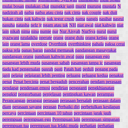
mulai bosan
mulakan chat
mungkir janji
murid
murung
mustafa
N
nadzirah ali
nafsu
nafsu atau cinta
nak cinta
nak couple
nak duit
bukan cinta
nak kahwin
nak tegur crush
nama
nangis
nasihat
nasrul
nasuha
natasha
nelz jr
ngam atau tak
NH
niat awal
niat kahwin
niat
lain
nikah
nima
nina
numie
nur
Nur Aisyah
NurSya
nurul
nurul
syazwani
nzulaikha
operate
orang
orang dulu
orang ketiga
orang
lain
orang lama
overdose
Overthink
overthinking
pahala
paksa cerai
paksa rela
panas baran
pandai memasak
pandangan masayrakat
pandangan orang
panduan kahwin awal
papa
pasangan ego
pasangan lebih muda
pasangan sabah
pasangan tanpa ic
pasangan
tiada kad pengenalan
pasrah
pasti
Patah hati
peduli
pegang pada
janji
pelajar
pelajaran lebih penting
peluang
peluang kedua
penakut
penat
Penat bercinta
penat bergaduh
pencerahan
pendam perasaan
pendapat
penderaan emosi
pendirian
pengganti
pengkhianatan
pengkid
pengorbanan
penjelasan
pentingkan kawan
perampas
Perancangan
perangai
perasaan
perasaan bersalah
perasaan dalam
diam
perasaan sayang
perasan
Perbaiki diri
perbetulkan kesilapan
percaya
percintaan
percintaan 10 tahun
percintaan jarak jauh
perempuan
perempuan ego
Perempuan lain
perempuan simpanan
perempuan tua
perempuan tua lelaki muda
perhatian
perhatian