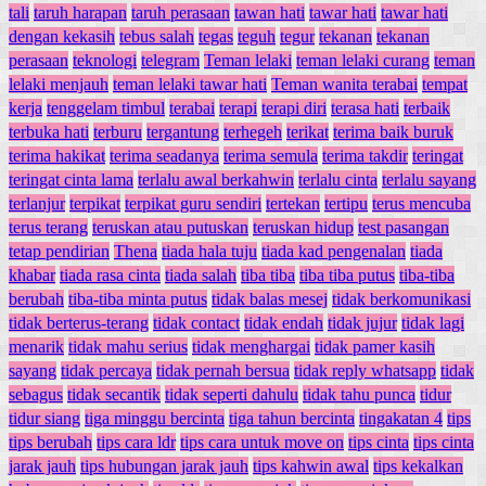
tali
taruh harapan
taruh perasaan
tawan hati
tawar hati
tawar hati
dengan kekasih
tebus salah
tegas
teguh
tegur
tekanan
tekanan
perasaan
teknologi
telegram
Teman lelaki
teman lelaki curang
teman
lelaki menjauh
teman lelaki tawar hati
Teman wanita terabai
tempat
kerja
tenggelam timbul
terabai
terapi
terapi diri
terasa hati
terbaik
terbuka hati
terburu
tergantung
terhegeh
terikat
terima baik buruk
terima hakikat
terima seadanya
terima semula
terima takdir
teringat
teringat cinta lama
terlalu awal berkahwin
terlalu cinta
terlalu sayang
terlanjur
terpikat
terpikat guru sendiri
tertekan
tertipu
terus mencuba
terus terang
teruskan atau putuskan
teruskan hidup
test pasangan
tetap pendirian
Thena
tiada hala tuju
tiada kad pengenalan
tiada
khabar
tiada rasa cinta
tiada salah
tiba tiba
tiba tiba putus
tiba-tiba
berubah
tiba-tiba minta putus
tidak balas mesej
tidak berkomunikasi
tidak berterus-terang
tidak contact
tidak endah
tidak jujur
tidak lagi
menarik
tidak mahu serius
tidak menghargai
tidak pamer kasih
sayang
tidak percaya
tidak pernah bersua
tidak reply whatsapp
tidak
sebagus
tidak secantik
tidak seperti dahulu
tidak tahu punca
tidur
tidur siang
tiga minggu bercinta
tiga tahun bercinta
tingakatan 4
tips
tips berubah
tips cara ldr
tips cara untuk move on
tips cinta
tips cinta
jarak jauh
tips hubungan jarak jauh
tips kahwin awal
tips kekalkan