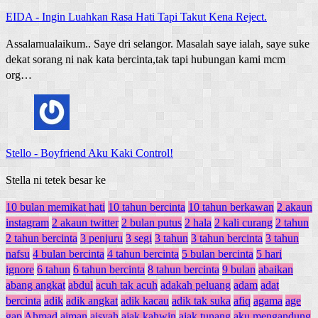
EIDA
-
Ingin Luahkan Rasa Hati Tapi Takut Kena Reject.
Assalamualaikum.. Saye dri selangor. Masalah saye ialah, saye suke
dekat sorang ni nak kata bercinta,tak tapi hubungan kami mcm
org…
Stello
-
Boyfriend Aku Kaki Control!
Stella ni tetek besar ke
10 bulan memikat hati
10 tahun bercinta
10 tahun berkawan
2 akaun
instagram
2 akaun twitter
2 bulan putus
2 hala
2 kali curang
2 tahun
2 tahun bercinta
3 penjuru
3 segi
3 tahun
3 tahun bercinta
3 tahun
nafsu
4 bulan bercinta
4 tahun bercinta
5 bulan bercinta
5 hari
ignore
6 tahun
6 tahun bercinta
8 tahun bercinta
9 bulan
abaikan
abang angkat
abdul
acuh tak acuh
adakah peluang
adam
adat
bercinta
adik
adik angkat
adik kacau
adik tak suka
afiq
agama
age
gap
Ahmad
aiman
aisyah
ajak kahwin
ajak tunang
aku mengandung