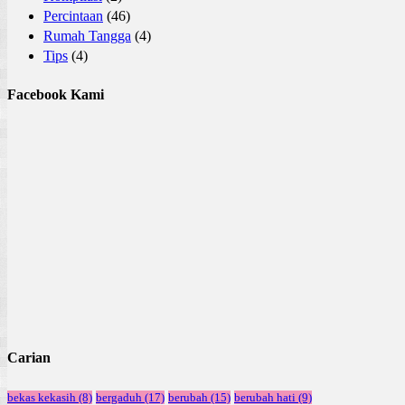
Percintaan
(46)
Rumah Tangga
(4)
Tips
(4)
Facebook Kami
Carian
bekas kekasih
(8)
bergaduh
(17)
berubah
(15)
berubah hati
(9)