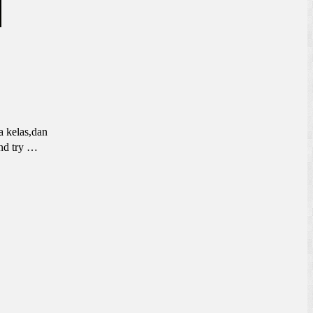
a kelas,dan
and try …