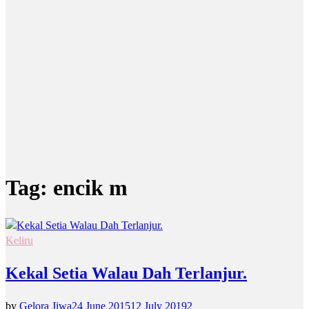
Tag:
encik m
Keliru
Kekal Setia Walau Dah Terlanjur.
by
Gelora Jiwa
24 June 2015
12 July 2019
2