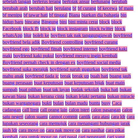
sebelah tangan
berterus terang
bertolak ansur
bertunang
berubah
berubah arah
berubah hati
berulang
bf
bf curang
bf kecewa
bf main
bf menipu
bf tawar hati
bf tinggal
Biana
biarkan dia bahagia
bin
hidup baru
bincang
Bingung
bini
bini minta cerai
block
block
Facebook
block fb
block ig
block instagram
block twitter
block
whatsApp
blur
boleh ke
boyfren tak nak tanggungjawab
boyfriend
boyfriend bela adik
Boyfriend controlling
boyfriend curang
boyfriend ego
boyfriend fitnah
boyfriend internet
boyfriend kaki
maki
boyfriend kaki pukul
boyfriend merayu ingin kembali
Boyfriend pernah check in dengan ex
boyfriend social media
boyfriend suka merajuk
boyfriend suruh gugurkan
boyfriend tak
mahu anak
boyfriend tiada ic
break
break up
buah hati
buang jauh
buang perasaan
buat keputusan
buat keputusan bijak
buat main
sumpah
buat pilihan
buat tak layan
budak sekolah
buka hati
bukan
kawan biasa
bukan kerana cinta
bukan lelaki pertama
bukan miracle
bukan warganegara
bukti
bulan
bulan madu
buntu
busy
Caca
cadangan
call limit
call orang lain
calon isteri
calon pasangan
calon
satu negeri
calon suami
cannot commit
cantik
cara atasi
cara ldr
cara
lupakan seseorang
cara memujuk
cara menangani hubungan jarak
jauh ldr
cara move on
cara nak move on
cara nasihat
cara pikat
kembali
cara untuk move on
cari pasal
cari pengganti
cari yang