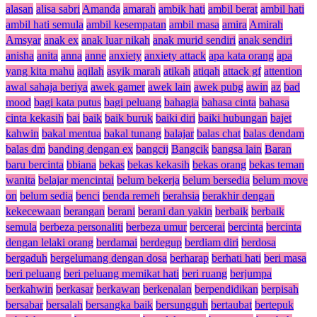
alasan
alisa sabri
Amanda
amarah
ambik hati
ambil berat
ambil hati
ambil hati semula
ambil kesempatan
ambil masa
amira
Amirah
Amsyar
anak ex
anak luar nikah
anak murid sendiri
anak sendiri
anisha
anita
anna
anne
anxiety
anxiety attack
apa kata orang
apa
yang kita mahu
aqilah
asyik marah
atikah
atiqah
attack gf
attention
awal sahaja beriya
awek gamer
awek lain
awek pubg
awin
az
bad
mood
bagi kata putus
bagi peluang
bahagia
bahasa cinta
bahasa
cinta kekasih
bai
baik
baik buruk
baiki diri
baiki hubungan
bajet
kahwin
bakal mentua
bakal tunang
balajar
balas chat
balas dendam
balas dm
banding dengan ex
bangcij
Bangcik
bangsa lain
Baran
baru bercinta
bbiana
bekas
bekas kekasih
bekas orang
bekas teman
wanita
belajar mencintai
belum bekerja
belum bersedia
belum move
on
belum sedia
benci
benda remeh
berahsia
berakhir dengan
kekecewaan
berangan
berani
berani dan yakin
berbaik
berbaik
semula
berbeza personaliti
berbeza umur
bercerai
bercinta
bercinta
dengan lelaki orang
berdamai
berdegup
berdiam diri
berdosa
bergaduh
bergelumang dengan dosa
berharap
berhati hati
beri masa
beri peluang
beri peluang memikat hati
beri ruang
berjumpa
berkahwin
berkasar
berkawan
berkenalan
berpendidikan
berpisah
bersabar
bersalah
bersangka baik
bersungguh
bertaubat
bertepuk