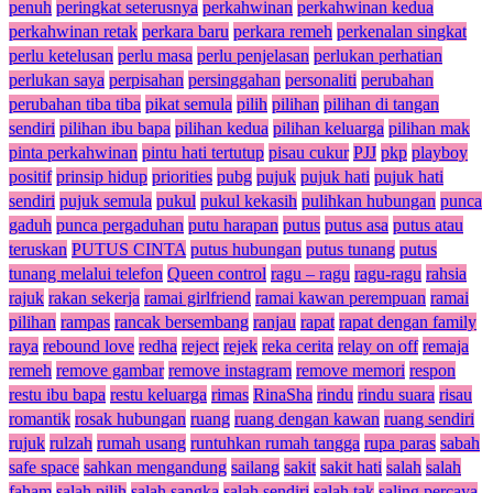
penuh
peringkat seterusnya
perkahwinan
perkahwinan kedua
perkahwinan retak
perkara baru
perkara remeh
perkenalan singkat
perlu ketelusan
perlu masa
perlu penjelasan
perlukan perhatian
perlukan saya
perpisahan
persinggahan
personaliti
perubahan
perubahan tiba tiba
pikat semula
pilih
pilihan
pilihan di tangan
sendiri
pilihan ibu bapa
pilihan kedua
pilihan keluarga
pilihan mak
pinta perkahwinan
pintu hati tertutup
pisau cukur
PJJ
pkp
playboy
positif
prinsip hidup
priorities
pubg
pujuk
pujuk hati
pujuk hati
sendiri
pujuk semula
pukul
pukul kekasih
pulihkan hubungan
punca
gaduh
punca pergaduhan
putu harapan
putus
putus asa
putus atau
teruskan
PUTUS CINTA
putus hubungan
putus tunang
putus
tunang melalui telefon
Queen control
ragu – ragu
ragu-ragu
rahsia
rajuk
rakan sekerja
ramai girlfriend
ramai kawan perempuan
ramai
pilihan
rampas
rancak bersembang
ranjau
rapat
rapat dengan family
raya
rebound love
redha
reject
rejek
reka cerita
relay on off
remaja
remeh
remove gambar
remove instagram
remove memori
respon
restu ibu bapa
restu keluarga
rimas
RinaSha
rindu
rindu suara
risau
romantik
rosak hubungan
ruang
ruang dengan kawan
ruang sendiri
rujuk
rulzah
rumah usang
runtuhkan rumah tangga
rupa paras
sabah
safe space
sahkan mengandung
sailang
sakit
sakit hati
salah
salah
faham
salah pilih
salah sangka
salah sendiri
salah tak
saling percaya