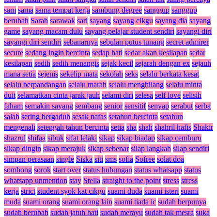
sam
sama
sama tempat kerja
sambung degree
sanggup
sanggup
berubah
Sarah
sarawak
sari
sayang
sayang cikgu
sayang dia
sayang
game
sayang macam dulu
sayang pelajar student sendiri
sayangi diri
sayangi diri sendiri
sebanarnya
sebulan putus tunang
secret admirer
secure
sedang ingin bercinta
sedap hati
sedar akan kesilapan
sedar
kesilapan
sedih
sedih menangis
sejak kecil
sejarah dengan ex
sejauh
mana setia
sejenis
sekelip mata
sekolah
seks
selalu berkata kesat
selalu berpandangan
selalu marah
selalu menghilang
selalu minta
duit
selamatkan cinta jarak jauh
selami diri
selesa
self love
selisih
faham
semakin sayang
sembang
senior
sensitif
senyap
serabut
serba
salah
sering bergaduh
sesak nafas
setahun bercinta
setahun
mengenali
setengah tahun bercinta
setia
sha
shah
shahril hafis
Shakir
shazrul
shifaa
sibuk
sifat lelaki
sikap
sikap biadap
sikap cemburu
sikap dingin
sikap merajuk
sikap sebenar
silap langkah
silap sendiri
simpan perasaan
single
Siska
siti
sms
sofia
Sofree
solat doa
sombong
sorok
start over
status hubungan
status whatsapp
status
whatsapp unmention
stay
Stella
straight to the point
stress
stress
kerja
strict
student syok kat cikgu
suami duda
suami isteri
suami
muda
suami orang
suami orang lain
suami tiada ic
sudah berpunya
sudah berubah
sudah jatuh hati
sudah merayu
sudah tak mesra
suka