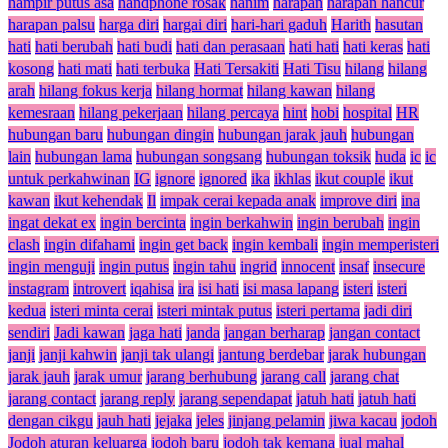
hampir putus asa
handphone rosak
hanim
harapan
harapan hancur
harapan palsu
harga diri
hargai diri
hari-hari gaduh
Harith
hasutan
hati
hati berubah
hati budi
hati dan perasaan
hati hati
hati keras
hati
kosong
hati mati
hati terbuka
Hati Tersakiti
Hati Tisu
hilang
hilang
arah
hilang fokus kerja
hilang hormat
hilang kawan
hilang
kemesraan
hilang pekerjaan
hilang percaya
hint
hobi
hospital
HR
hubungan baru
hubungan dingin
hubungan jarak jauh
hubungan
lain
hubungan lama
hubungan songsang
hubungan toksik
huda
ic
ic
untuk perkahwinan
IG
ignore
ignored
ika
ikhlas
ikut couple
ikut
kawan
ikut kehendak
Il
impak cerai kepada anak
improve diri
ina
ingat dekat ex
ingin bercinta
ingin berkahwin
ingin berubah
ingin
clash
ingin difahami
ingin get back
ingin kembali
ingin memperisteri
ingin menguji
ingin putus
ingin tahu
ingrid
innocent
insaf
insecure
instagram
introvert
iqahisa
ira
isi hati
isi masa lapang
isteri
isteri
kedua
isteri minta cerai
isteri mintak putus
isteri pertama
jadi diri
sendiri
Jadi kawan
jaga hati
janda
jangan berharap
jangan contact
janji
janji kahwin
janji tak ulangi
jantung berdebar
jarak hubungan
jarak jauh
jarak umur
jarang berhubung
jarang call
jarang chat
jarang contact
jarang reply
jarang sependapat
jatuh hati
jatuh hati
dengan cikgu
jauh hati
jejaka
jeles
jinjang pelamin
jiwa kacau
jodoh
Jodoh aturan keluarga
jodoh baru
jodoh tak kemana
jual mahal