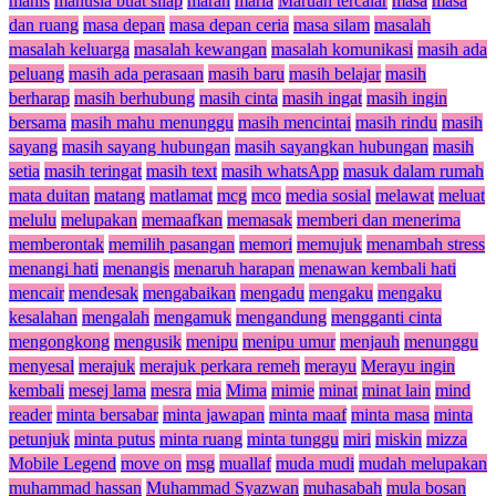
manis
manusia buat silap
marah
maria
Maruah tercalar
masa
masa
dan ruang
masa depan
masa depan ceria
masa silam
masalah
masalah keluarga
masalah kewangan
masalah komunikasi
masih ada
peluang
masih ada perasaan
masih baru
masih belajar
masih
berharap
masih berhubung
masih cinta
masih ingat
masih ingin
bersama
masih mahu menunggu
masih mencintai
masih rindu
masih
sayang
masih sayang hubungan
masih sayangkan hubungan
masih
setia
masih teringat
masih text
masih whatsApp
masuk dalam rumah
mata duitan
matang
matlamat
mcg
mco
media sosial
melawat
meluat
melulu
melupakan
memaafkan
memasak
memberi dan menerima
memberontak
memilih pasangan
memori
memujuk
menambah stress
menangi hati
menangis
menaruh harapan
menawan kembali hati
mencair
mendesak
mengabaikan
mengadu
mengaku
mengaku
kesalahan
mengalah
mengamuk
mengandung
mengganti cinta
mengongkong
mengusik
menipu
menipu umur
menjauh
menunggu
menyesal
merajuk
merajuk perkara remeh
merayu
Merayu ingin
kembali
mesej lama
mesra
mia
Mima
mimie
minat
minat lain
mind
reader
minta bersabar
minta jawapan
minta maaf
minta masa
minta
petunjuk
minta putus
minta ruang
minta tunggu
miri
miskin
mizza
Mobile Legend
move on
msg
muallaf
muda mudi
mudah melupakan
muhammad hassan
Muhammad Syazwan
muhasabah
mula bosan