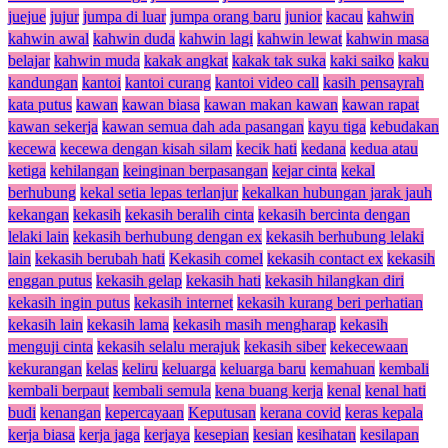
juejue
jujur
jumpa di luar
jumpa orang baru
junior
kacau
kahwin
kahwin awal
kahwin duda
kahwin lagi
kahwin lewat
kahwin masa
belajar
kahwin muda
kakak angkat
kakak tak suka
kaki saiko
kaku
kandungan
kantoi
kantoi curang
kantoi video call
kasih pensayrah
kata putus
kawan
kawan biasa
kawan makan kawan
kawan rapat
kawan sekerja
kawan semua dah ada pasangan
kayu tiga
kebudakan
kecewa
kecewa dengan kisah silam
kecik hati
kedana
kedua atau
ketiga
kehilangan
keinginan berpasangan
kejar cinta
kekal
berhubung
kekal setia lepas terlanjur
kekalkan hubungan jarak jauh
kekangan
kekasih
kekasih beralih cinta
kekasih bercinta dengan
lelaki lain
kekasih berhubung dengan ex
kekasih berhubung lelaki
lain
kekasih berubah hati
Kekasih comel
kekasih contact ex
kekasih
enggan putus
kekasih gelap
kekasih hati
kekasih hilangkan diri
kekasih ingin putus
kekasih internet
kekasih kurang beri perhatian
kekasih lain
kekasih lama
kekasih masih mengharap
kekasih
menguji cinta
kekasih selalu merajuk
kekasih siber
kekecewaan
kekurangan
kelas
keliru
keluarga
keluarga baru
kemahuan
kembali
kembali berpaut
kembali semula
kena buang kerja
kenal
kenal hati
budi
kenangan
kepercayaan
Keputusan
kerana covid
keras kepala
kerja biasa
kerja jaga
kerjaya
kesepian
kesian
kesihatan
kesilapan