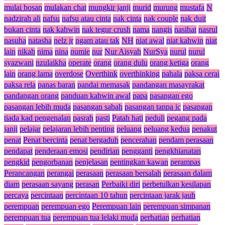
mulai bosan
mulakan chat
mungkir janji
murid
murung
mustafa
N
nadzirah ali
nafsu
nafsu atau cinta
nak cinta
nak couple
nak duit
bukan cinta
nak kahwin
nak tegur crush
nama
nangis
nasihat
nasrul
nasuha
natasha
nelz jr
ngam atau tak
NH
niat awal
niat kahwin
niat
lain
nikah
nima
nina
numie
nur
Nur Aisyah
NurSya
nurul
nurul
syazwani
nzulaikha
operate
orang
orang dulu
orang ketiga
orang
lain
orang lama
overdose
Overthink
overthinking
pahala
paksa cerai
paksa rela
panas baran
pandai memasak
pandangan masayrakat
pandangan orang
panduan kahwin awal
papa
pasangan ego
pasangan lebih muda
pasangan sabah
pasangan tanpa ic
pasangan
tiada kad pengenalan
pasrah
pasti
Patah hati
peduli
pegang pada
janji
pelajar
pelajaran lebih penting
peluang
peluang kedua
penakut
penat
Penat bercinta
penat bergaduh
pencerahan
pendam perasaan
pendapat
penderaan emosi
pendirian
pengganti
pengkhianatan
pengkid
pengorbanan
penjelasan
pentingkan kawan
perampas
Perancangan
perangai
perasaan
perasaan bersalah
perasaan dalam
diam
perasaan sayang
perasan
Perbaiki diri
perbetulkan kesilapan
percaya
percintaan
percintaan 10 tahun
percintaan jarak jauh
perempuan
perempuan ego
Perempuan lain
perempuan simpanan
perempuan tua
perempuan tua lelaki muda
perhatian
perhatian