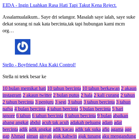
EIDA
-
Ingin Luahkan Rasa Hati Tapi Takut Kena Reject.
Assalamualaikum.. Saye dri selangor. Masalah saye ialah, saye suke
dekat sorang ni nak kata bercinta,tak tapi hubungan kami mcm
org…
Stello
-
Boyfriend Aku Kaki Control!
Stella ni tetek besar ke
10 bulan memikat hati
10 tahun bercinta
10 tahun berkawan
2 akaun
instagram
2 akaun twitter
2 bulan putus
2 hala
2 kali curang
2 tahun
2 tahun bercinta
3 penjuru
3 segi
3 tahun
3 tahun bercinta
3 tahun
nafsu
4 bulan bercinta
4 tahun bercinta
5 bulan bercinta
5 hari
ignore
6 tahun
6 tahun bercinta
8 tahun bercinta
9 bulan
abaikan
abang angkat
abdul
acuh tak acuh
adakah peluang
adam
adat
bercinta
adik
adik angkat
adik kacau
adik tak suka
afiq
agama
age
gap
Ahmad
aiman
aisyah
ajak kahwin
ajak tunang
aku mengandung