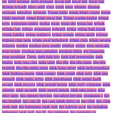
tali
taruh harapan
taruh perasaan
tawan hati
tawar hati
tawar hati
dengan kekasih
tebus salah
tegas
teguh
tegur
tekanan
tekanan
perasaan
teknologi
telegram
Teman lelaki
teman lelaki curang
teman
lelaki menjauh
teman lelaki tawar hati
Teman wanita terabai
tempat
kerja
tenggelam timbul
terabai
terapi
terapi diri
terasa hati
terbaik
terbuka hati
terburu
tergantung
terhegeh
terikat
terima baik buruk
terima hakikat
terima seadanya
terima semula
terima takdir
teringat
teringat cinta lama
terlalu awal berkahwin
terlalu cinta
terlalu sayang
terlanjur
terpikat
terpikat guru sendiri
tertekan
tertipu
terus mencuba
terus terang
teruskan atau putuskan
teruskan hidup
test pasangan
tetap pendirian
Thena
tiada hala tuju
tiada kad pengenalan
tiada
khabar
tiada rasa cinta
tiada salah
tiba tiba
tiba tiba putus
tiba-tiba
berubah
tiba-tiba minta putus
tidak balas mesej
tidak berkomunikasi
tidak berterus-terang
tidak contact
tidak endah
tidak jujur
tidak lagi
menarik
tidak mahu serius
tidak menghargai
tidak pamer kasih
sayang
tidak percaya
tidak pernah bersua
tidak reply whatsapp
tidak
sebagus
tidak secantik
tidak seperti dahulu
tidak tahu punca
tidur
tidur siang
tiga minggu bercinta
tiga tahun bercinta
tingakatan 4
tips
tips berubah
tips cara ldr
tips cara untuk move on
tips cinta
tips cinta
jarak jauh
tips hubungan jarak jauh
tips kahwin awal
tips kekalkan
hubungan jarak jauh
tips ldr
tips memujuk
tips memujuk ex