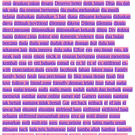
cerai
desakan rakan
desaru
Deserve better
detik hitam
Dhia
dia dah
tak suka
dia enggan berjumpa
dia mahu melupakan
dia masih
belajar
diabaikan
diabaikan 5 hari
diana
dibuang keluarga
diduakan
dieya
difitnah boyfriend
dijemput
dikejar
Dilema
dilemma
dingin
direct message
ditinggalkan
ditinggalkan kekasih
ditipu
Diy
doktor
bantu
doktor cinta
doktor gigi
domestic violence
dosa
dua bulan
bercinta
duda
duda gatal
duduk dekat
dugaan
duit
dulu lain
sekarang lain
dulu merayu
dulu suka
Effort
ego
ego tinggi
ego. ldr
jarak jauh
egois
emosi
encik m
enggan berjumpa
enggan menerima
kembali
eraa
eri
erti bahagia
esmail
ex
ex bf
ex gf
ex girlfriend
ex-
wife
expectation duda
exwife
facebook
faham
faktor masa
Family
family benci
farah
fasa percintaan
fie
fikir masa depan
fiqah
first
love
follow ig
friend zone
friendly dengan lelaki
frust
futsal
gadai
masa
gadai tenaga
gadis
gadis manis
gaduh
gaduh dan berbaik
gagal
memujuk
gambar
game online
gamer girl
Gamers
ganggu
gantung
tak bertali
gantung tidak bertali
Gar
get back
getback
gf
gf lain
gf
tawar hati
ghosted
ghosting
girfriend baru
girlfriend
girlfriend bagi
peluang
girlfriend menambah stress
give up
gold digger
gugur
gugurkan
guilt
guilt-trip
guru
guru pelajar
gym
habis madu sepah
dibuang
hack
hala tuju hubungan
halal
hamba allah
hambar
hampeh