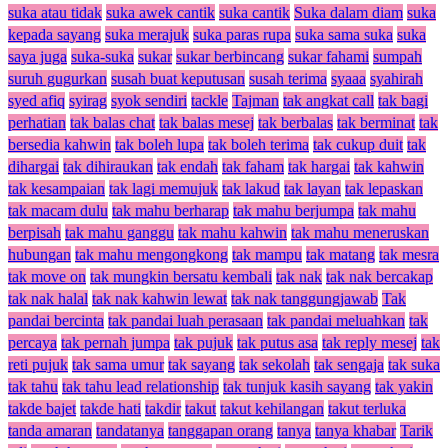
suka atau tidak
suka awek cantik
suka cantik
Suka dalam diam
suka
kepada sayang
suka merajuk
suka paras rupa
suka sama suka
suka
saya juga
suka-suka
sukar
sukar berbincang
sukar fahami
sumpah
suruh gugurkan
susah buat keputusan
susah terima
syaaa
syahirah
syed afiq
syirag
syok sendiri
tackle
Tajman
tak angkat call
tak bagi
perhatian
tak balas chat
tak balas mesej
tak berbalas
tak berminat
tak
bersedia kahwin
tak boleh lupa
tak boleh terima
tak cukup duit
tak
dihargai
tak dihiraukan
tak endah
tak faham
tak hargai
tak kahwin
tak kesampaian
tak lagi memujuk
tak lakud
tak layan
tak lepaskan
tak macam dulu
tak mahu berharap
tak mahu berjumpa
tak mahu
berpisah
tak mahu ganggu
tak mahu kahwin
tak mahu meneruskan
hubungan
tak mahu mengongkong
tak mampu
tak matang
tak mesra
tak move on
tak mungkin bersatu kembali
tak nak
tak nak bercakap
tak nak halal
tak nak kahwin lewat
tak nak tanggungjawab
Tak
pandai bercinta
tak pandai luah perasaan
tak pandai meluahkan
tak
percaya
tak pernah jumpa
tak pujuk
tak putus asa
tak reply mesej
tak
reti pujuk
tak sama umur
tak sayang
tak sekolah
tak sengaja
tak suka
tak tahu
tak tahu lead relationship
tak tunjuk kasih sayang
tak yakin
takde bajet
takde hati
takdir
takut
takut kehilangan
takut terluka
tanda amaran
tandatanya
tanggapan orang
tanya
tanya khabar
Tarik