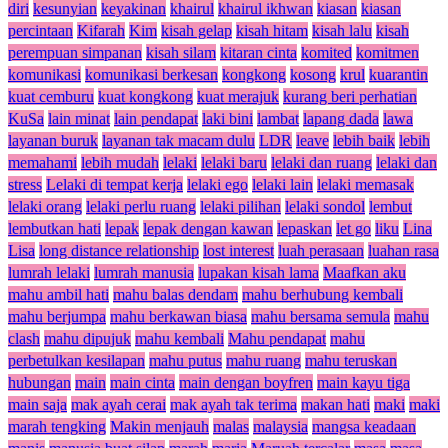
diri
kesunyian
keyakinan
khairul
khairul ikhwan
kiasan
kiasan
percintaan
Kifarah
Kim
kisah gelap
kisah hitam
kisah lalu
kisah
perempuan simpanan
kisah silam
kitaran cinta
komited
komitmen
komunikasi
komunikasi berkesan
kongkong
kosong
krul
kuarantin
kuat cemburu
kuat kongkong
kuat merajuk
kurang beri perhatian
KuSa
lain minat
lain pendapat
laki bini
lambat
lapang dada
lawa
layanan buruk
layanan tak macam dulu
LDR
leave
lebih baik
lebih
memahami
lebih mudah
lelaki
lelaki baru
lelaki dan ruang
lelaki dan
stress
Lelaki di tempat kerja
lelaki ego
lelaki lain
lelaki memasak
lelaki orang
lelaki perlu ruang
lelaki pilihan
lelaki sondol
lembut
lembutkan hati
lepak
lepak dengan kawan
lepaskan
let go
liku
Lina
Lisa
long distance relationship
lost interest
luah perasaan
luahan rasa
lumrah lelaki
lumrah manusia
lupakan kisah lama
Maafkan aku
mahu ambil hati
mahu balas dendam
mahu berhubung kembali
mahu berjumpa
mahu berkawan biasa
mahu bersama semula
mahu
clash
mahu dipujuk
mahu kembali
Mahu pendapat
mahu
perbetulkan kesilapan
mahu putus
mahu ruang
mahu teruskan
hubungan
main
main cinta
main dengan boyfren
main kayu tiga
main saja
mak ayah cerai
mak ayah tak terima
makan hati
maki
maki
marah tengking
Makin menjauh
malas
malaysia
mangsa keadaan