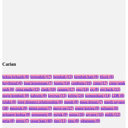
Carian
bekas kekasih
(8)
bergaduh
(17)
berubah
(15)
berubah hati
(9)
block
(6)
boyfriend
(6)
buat keputusan
(7)
buntu
(14)
cemburu
(10)
cinta
(17)
cinta jarak
jauh
(8)
cinta muda
(13)
clash
(10)
curang
(17)
ego
(14)
ex
(8)
get back
(11)
ingin kembali
(9)
kahwin
(9)
kecewa
(13)
keliru
(24)
komunikasi
(14)
LDR
(8)
lelaki
(6)
long distance relationship
(6)
marah
(8)
masa depan
(7)
masih sayang
(38)
merajuk
(9)
minta putus
(7)
move on
(27)
orang ketiga
(9)
peluang
(6)
peluang kedua
(8)
pengganti
(8)
pujuk
(9)
putus
(26)
sayang
(10)
sedih
(12)
setia
(8)
stress
(7)
tawar hati
(40)
tips
(11)
tipu
(8)
whatsapp
(9)