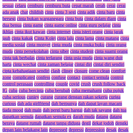
sesuai
celaru
cemburu
cemburu buta
cepat marah
cerah
cerai
cerai
ada anak
chat
childish
cinta
cinta 3 segi
cinta adik
cinta baru
cinta
bersegi
cinta bukan warganegara
cinta buta
cinta dalam diam
cinta
dua benua
cinta game
cinta game online
cinta guru pelajar
cinta
ikhlas
cinta ikut kawan
cinta internet
cinta isteri orang
cinta jarak
jauh
cinta kakak
Cinta Kolej
cinta lalu
cinta lama
cinta matang
cinta
media sosial
cinta monyet
cinta muda
cinta muka buku
cinta orang
muda
cinta persekolahan
cinta siber
cinta student
cinta suami orang
cinta tak berbalas
cinta terlarang
cinta usia muda
cinta wang duit
harta
cinta wechat
cinta zaman belajar
cintai diri
cintai diri sendiri
cipta kebahagiaan sendiri
clash
clingy
closure
come clean
comfort
zone
complicated
confess
confuse
contact
contact semula
control
control perasaan
controlling
couple
covid
crush
crush follow back
IG
cuba
cuba bercinta
cuba berubah
cuba memahami
cuba pujuk
cuba serious
cuniey
curang
curang dengan rakan sekerja
curiga
curious
dah ada girlfriend
dah berpunya
dah dapat layan macam
tiada mood
dah main
dah pergi baru hargai
dah tak sayang
dah tua
dapatkan semula
dapatkan semula ex
darah muda
datang
datang
beraya
datang rumah
datang tanpa diduga
degil
dekat jodoh
dengki
depan lain belakang lain
depressed
depressi
depression
desak
desak