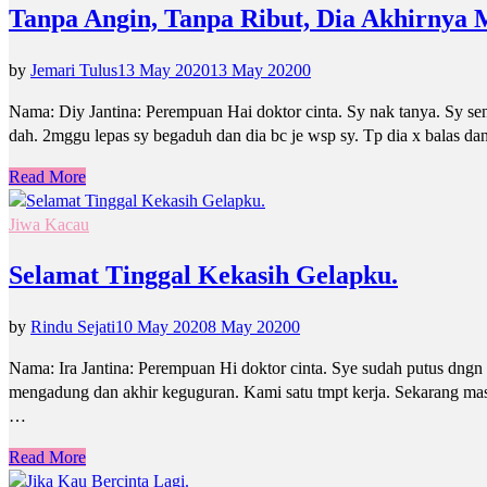
Tanpa Angin, Tanpa Ribut, Dia Akhirnya 
by
Jemari Tulus
13 May 2020
13 May 2020
0
Nama: Diy Jantina: Perempuan Hai doktor cinta. Sy nak tanya. Sy sen
dah. 2mggu lepas sy begaduh dan dia bc je wsp sy. Tp dia x balas d
Read More
Jiwa Kacau
Selamat Tinggal Kekasih Gelapku.
by
Rindu Sejati
10 May 2020
8 May 2020
0
Nama: Ira Jantina: Perempuan Hi doktor cinta. Sye sudah putus dngn ex
mengadung dan akhir keguguran. Kami satu tmpt kerja. Sekarang mas
…
Read More