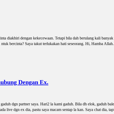
a diakhiri dengan kekecewaan. Tetapi bila dah berulang kali banyak ka
asa ntuk bercinta? Saya takut terlukakan hati seseorang. Hi, Hamba Allah
ubung Dengan Ex.
gaduh dgn partner saya. Hari2 la kami gaduh. Bila dh elok, gaduh bal
ada live dgn ex dia, pastu saya macam sentap la kan. Saya chat dia, ta