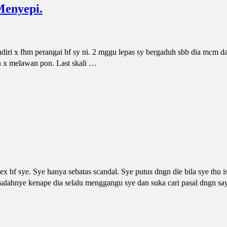
Menyepi.
diri x fhm perangai bf sy ni. 2 mggu lepas sy bergaduh sbb dia mcm d
an x melawan pon. Last skali …
 bf sye. Sye hanya sebatas scandal. Sye putus dngn die bila sye thu is
alahnye kenape dia selalu menggangu sye dan suka cari pasal dngn sa