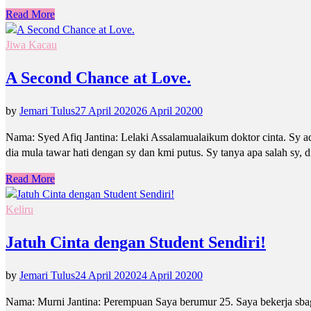
Read More
Jiwa Kacau
A Second Chance at Love.
by
Jemari Tulus
27 April 2020
26 April 2020
0
Nama: Syed Afiq Jantina: Lelaki Assalamualaikum doktor cinta. Sy ad
dia mula tawar hati dengan sy dan kmi putus. Sy tanya apa salah sy, 
Read More
Keliru
Jatuh Cinta dengan Student Sendiri!
by
Jemari Tulus
24 April 2020
24 April 2020
0
Nama: Murni Jantina: Perempuan Saya berumur 25. Saya bekerja sbag