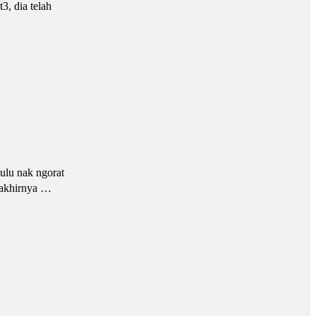
3, dia telah
ulu nak ngorat
, akhirnya …