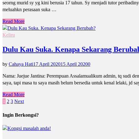
seorng murid sy yg kini berusia 17 tahun. Sy menjadi tutor peribadiny
meluahkn perasaan suka …
Read More
Keliru
Dulu Kau Suka. Kenapa Sekarang Beruba
by
Cahaya Hati
17 April 2020
15 April 2020
0
Nama: Juejue Jantina: Perempuan Assalamualikum admin, tq sudi deng
saya, tapi masa tu saya masih belum bersedia untuk kenal lelaki, jd 
Read More
Posts
1
2
3
Next
pagination
Ingin Berkongsi?