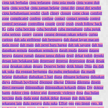
cinta tak berbalas
cinta terlarang
cinta usia muda
cinta wang duit
harta
cinta wechat
cinta zaman belajar
cintai diri
cintai diri sendiri
cipta kebahagiaan sendiri
clash
clingy
closure
come clean
comfort
zone
complicated
confess
confuse
contact
contact semula
control
control perasaan
controlling
couple
covid
crush
crush follow back
IG
cuba
cuba bercinta
cuba berubah
cuba memahami
cuba pujuk
cuba serious
cuniey
curang
curang dengan rakan sekerja
curiga
curious
dah ada girlfriend
dah berpunya
dah dapat layan macam
tiada mood
dah main
dah pergi baru hargai
dah tak sayang
dah tua
dapatkan semula
dapatkan semula ex
darah muda
datang
datang
beraya
datang rumah
datang tanpa diduga
degil
dekat jodoh
dengki
depan lain belakang lain
depressed
depressi
depression
desak
desak
cerai
desakan rakan
desaru
Deserve better
detik hitam
Dhia
dia dah
tak suka
dia enggan berjumpa
dia mahu melupakan
dia masih
belajar
diabaikan
diabaikan 5 hari
diana
dibuang keluarga
diduakan
dieya
difitnah boyfriend
dijemput
dikejar
Dilema
dilemma
dingin
direct message
ditinggalkan
ditinggalkan kekasih
ditipu
Diy
doktor
bantu
doktor cinta
doktor gigi
domestic violence
dosa
dua bulan
bercinta
duda
duda gatal
duduk dekat
dugaan
duit
dulu lain
sekarang lain
dulu merayu
dulu suka
Effort
ego
ego tinggi
ego. ldr