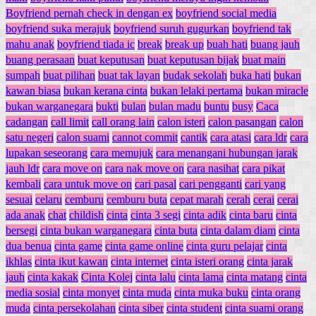
Boyfriend pernah check in dengan ex
boyfriend social media
boyfriend suka merajuk
boyfriend suruh gugurkan
boyfriend tak
mahu anak
boyfriend tiada ic
break
break up
buah hati
buang jauh
buang perasaan
buat keputusan
buat keputusan bijak
buat main
sumpah
buat pilihan
buat tak layan
budak sekolah
buka hati
bukan
kawan biasa
bukan kerana cinta
bukan lelaki pertama
bukan miracle
bukan warganegara
bukti
bulan
bulan madu
buntu
busy
Caca
cadangan
call limit
call orang lain
calon isteri
calon pasangan
calon
satu negeri
calon suami
cannot commit
cantik
cara atasi
cara ldr
cara
lupakan seseorang
cara memujuk
cara menangani hubungan jarak
jauh ldr
cara move on
cara nak move on
cara nasihat
cara pikat
kembali
cara untuk move on
cari pasal
cari pengganti
cari yang
sesuai
celaru
cemburu
cemburu buta
cepat marah
cerah
cerai
cerai
ada anak
chat
childish
cinta
cinta 3 segi
cinta adik
cinta baru
cinta
bersegi
cinta bukan warganegara
cinta buta
cinta dalam diam
cinta
dua benua
cinta game
cinta game online
cinta guru pelajar
cinta
ikhlas
cinta ikut kawan
cinta internet
cinta isteri orang
cinta jarak
jauh
cinta kakak
Cinta Kolej
cinta lalu
cinta lama
cinta matang
cinta
media sosial
cinta monyet
cinta muda
cinta muka buku
cinta orang
muda
cinta persekolahan
cinta siber
cinta student
cinta suami orang