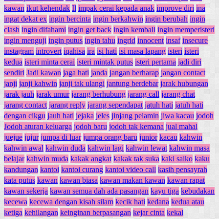
kawan
ikut kehendak
Il
impak cerai kepada anak
improve diri
ina
ingat dekat ex
ingin bercinta
ingin berkahwin
ingin berubah
ingin
clash
ingin difahami
ingin get back
ingin kembali
ingin memperisteri
ingin menguji
ingin putus
ingin tahu
ingrid
innocent
insaf
insecure
instagram
introvert
iqahisa
ira
isi hati
isi masa lapang
isteri
isteri
kedua
isteri minta cerai
isteri mintak putus
isteri pertama
jadi diri
sendiri
Jadi kawan
jaga hati
janda
jangan berharap
jangan contact
janji
janji kahwin
janji tak ulangi
jantung berdebar
jarak hubungan
jarak jauh
jarak umur
jarang berhubung
jarang call
jarang chat
jarang contact
jarang reply
jarang sependapat
jatuh hati
jatuh hati
dengan cikgu
jauh hati
jejaka
jeles
jinjang pelamin
jiwa kacau
jodoh
Jodoh aturan keluarga
jodoh baru
jodoh tak kemana
jual mahal
juejue
jujur
jumpa di luar
jumpa orang baru
junior
kacau
kahwin
kahwin awal
kahwin duda
kahwin lagi
kahwin lewat
kahwin masa
belajar
kahwin muda
kakak angkat
kakak tak suka
kaki saiko
kaku
kandungan
kantoi
kantoi curang
kantoi video call
kasih pensayrah
kata putus
kawan
kawan biasa
kawan makan kawan
kawan rapat
kawan sekerja
kawan semua dah ada pasangan
kayu tiga
kebudakan
kecewa
kecewa dengan kisah silam
kecik hati
kedana
kedua atau
ketiga
kehilangan
keinginan berpasangan
kejar cinta
kekal