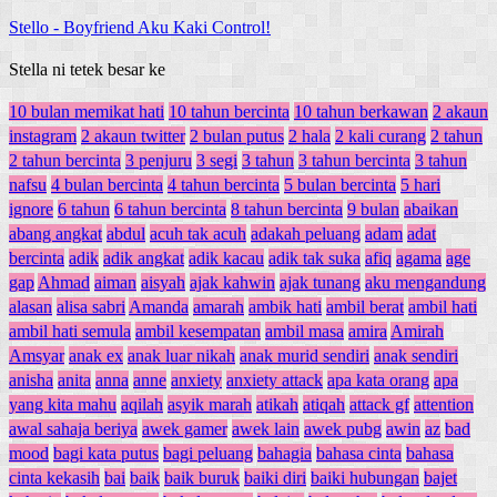
Stello
-
Boyfriend Aku Kaki Control!
Stella ni tetek besar ke
10 bulan memikat hati
10 tahun bercinta
10 tahun berkawan
2 akaun
instagram
2 akaun twitter
2 bulan putus
2 hala
2 kali curang
2 tahun
2 tahun bercinta
3 penjuru
3 segi
3 tahun
3 tahun bercinta
3 tahun
nafsu
4 bulan bercinta
4 tahun bercinta
5 bulan bercinta
5 hari
ignore
6 tahun
6 tahun bercinta
8 tahun bercinta
9 bulan
abaikan
abang angkat
abdul
acuh tak acuh
adakah peluang
adam
adat
bercinta
adik
adik angkat
adik kacau
adik tak suka
afiq
agama
age
gap
Ahmad
aiman
aisyah
ajak kahwin
ajak tunang
aku mengandung
alasan
alisa sabri
Amanda
amarah
ambik hati
ambil berat
ambil hati
ambil hati semula
ambil kesempatan
ambil masa
amira
Amirah
Amsyar
anak ex
anak luar nikah
anak murid sendiri
anak sendiri
anisha
anita
anna
anne
anxiety
anxiety attack
apa kata orang
apa
yang kita mahu
aqilah
asyik marah
atikah
atiqah
attack gf
attention
awal sahaja beriya
awek gamer
awek lain
awek pubg
awin
az
bad
mood
bagi kata putus
bagi peluang
bahagia
bahasa cinta
bahasa
cinta kekasih
bai
baik
baik buruk
baiki diri
baiki hubungan
bajet