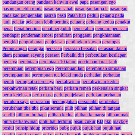
pandangan orang
panduan kahwin awal
papa
pasangan ego
pasangan lebih muda
pasangan sabah
pasangan tanpa ic
pasangan
tiada kad pengenalan
pasrah
pasti
Patah hati
peduli
pegang pada
janji
pelajar
pelajaran lebih penting
peluang
peluang kedua
penakut
penat
Penat bercinta
penat bergaduh
pencerahan
pendam perasaan
pendapat
penderaan emosi
pendirian
pengganti
pengkhianatan
pengkid
pengorbanan
penjelasan
pentingkan kawan
perampas
Perancangan
perangai
perasaan
perasaan bersalah
perasaan dalam
diam
perasaan sayang
perasan
Perbaiki diri
perbetulkan kesilapan
percaya
percintaan
percintaan 10 tahun
percintaan jarak jauh
perempuan
perempuan ego
Perempuan lain
perempuan simpanan
perempuan tua
perempuan tua lelaki muda
perhatian
perhatian
penuh
peringkat seterusnya
perkahwinan
perkahwinan kedua
perkahwinan retak
perkara baru
perkara remeh
perkenalan singkat
perlu ketelusan
perlu masa
perlu penjelasan
perlukan perhatian
perlukan saya
perpisahan
persinggahan
personaliti
perubahan
perubahan tiba tiba
pikat semula
pilih
pilihan
pilihan di tangan
sendiri
pilihan ibu bapa
pilihan kedua
pilihan keluarga
pilihan mak
pinta perkahwinan
pintu hati tertutup
pisau cukur
PJJ
pkp
playboy
positif
prinsip hidup
priorities
pubg
pujuk
pujuk hati
pujuk hati
sendiri
pujuk semula
pukul
pukul kekasih
pulihkan hubungan
punca