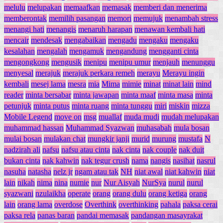
melulu
melupakan
memaafkan
memasak
memberi dan menerima
memberontak
memilih pasangan
memori
memujuk
menambah stress
menangi hati
menangis
menaruh harapan
menawan kembali hati
mencair
mendesak
mengabaikan
mengadu
mengaku
mengaku
kesalahan
mengalah
mengamuk
mengandung
mengganti cinta
mengongkong
mengusik
menipu
menipu umur
menjauh
menunggu
menyesal
merajuk
merajuk perkara remeh
merayu
Merayu ingin
kembali
mesej lama
mesra
mia
Mima
mimie
minat
minat lain
mind
reader
minta bersabar
minta jawapan
minta maaf
minta masa
minta
petunjuk
minta putus
minta ruang
minta tunggu
miri
miskin
mizza
Mobile Legend
move on
msg
muallaf
muda mudi
mudah melupakan
muhammad hassan
Muhammad Syazwan
muhasabah
mula bosan
mulai bosan
mulakan chat
mungkir janji
murid
murung
mustafa
N
nadzirah ali
nafsu
nafsu atau cinta
nak cinta
nak couple
nak duit
bukan cinta
nak kahwin
nak tegur crush
nama
nangis
nasihat
nasrul
nasuha
natasha
nelz jr
ngam atau tak
NH
niat awal
niat kahwin
niat
lain
nikah
nima
nina
numie
nur
Nur Aisyah
NurSya
nurul
nurul
syazwani
nzulaikha
operate
orang
orang dulu
orang ketiga
orang
lain
orang lama
overdose
Overthink
overthinking
pahala
paksa cerai
paksa rela
panas baran
pandai memasak
pandangan masayrakat