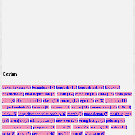
Carian
bekas kekasih
(8)
bergaduh
(17)
berubah
(15)
berubah hati
(9)
block
(6)
boyfriend
(6)
buat keputusan
(7)
buntu
(14)
cemburu
(10)
cinta
(17)
cinta jarak
jauh
(8)
cinta muda
(13)
clash
(10)
curang
(17)
ego
(14)
ex
(8)
get back
(11)
ingin kembali
(9)
kahwin
(9)
kecewa
(13)
keliru
(24)
komunikasi
(14)
LDR
(8)
lelaki
(6)
long distance relationship
(6)
marah
(8)
masa depan
(7)
masih sayang
(38)
merajuk
(9)
minta putus
(7)
move on
(27)
orang ketiga
(9)
peluang
(6)
peluang kedua
(8)
pengganti
(8)
pujuk
(9)
putus
(26)
sayang
(10)
sedih
(12)
setia
(8)
stress
(7)
tawar hati
(40)
tips
(11)
tipu
(8)
whatsapp
(9)