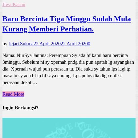
Jiwa Kacau
Baru Bercinta Tiga Minggu Sudah Mula
Kurang Memberi Perhatian.
by
Jejari Sukma
22 April 2020
22 April 2020
0
Nama: NurSya Jantina: Perempuan Sy ada bf kami baru bercinta
3minggu. Sebelum ni sy xpernah pndg dia pun apatah lg sayangkan
dia. Xpernah wujud pun perasaan tu. Dia suka sy tahun lps lagi tp
masa tu sy ada bf tp bf saya curang. Lps putus dia dtg confess
perasaan dekat …
Read More
Ingin Berkongsi?