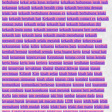
berhubung
kekal setia lepas terlanjur
kekalkan hubungan jarak jauh
kekangan
kekasih
kekasih beralih cinta
kekasih bercinta dengan
lelaki lain
kekasih berhubung dengan ex
kekasih berhubung lelaki
lain
kekasih berubah hati
Kekasih comel
kekasih contact ex
kekasih
enggan putus
kekasih gelap
kekasih hati
kekasih hilangkan diri
kekasih ingin putus
kekasih internet
kekasih kurang beri perhatian
kekasih lain
kekasih lama
kekasih masih mengharap
kekasih
menguji cinta
kekasih selalu merajuk
kekasih siber
kekecewaan
kekurangan
kelas
keliru
keluarga
keluarga baru
kemahuan
kembali
kembali berpaut
kembali semula
kena buang kerja
kenal
kenal hati
budi
kenangan
kepercayaan
Keputusan
kerana covid
keras kepala
kerja biasa
kerja jaga
kerjaya
kesepian
kesian
kesihatan
kesilapan
diri
kesunyian
keyakinan
khairul
khairul ikhwan
kiasan
kiasan
percintaan
Kifarah
Kim
kisah gelap
kisah hitam
kisah lalu
kisah
perempuan simpanan
kisah silam
kitaran cinta
komited
komitmen
komunikasi
komunikasi berkesan
kongkong
kosong
krul
kuarantin
kuat cemburu
kuat kongkong
kuat merajuk
kurang beri perhatian
KuSa
lain minat
lain pendapat
laki bini
lambat
lapang dada
lawa
layanan buruk
layanan tak macam dulu
LDR
leave
lebih baik
lebih
memahami
lebih mudah
lelaki
lelaki baru
lelaki dan ruang
lelaki dan