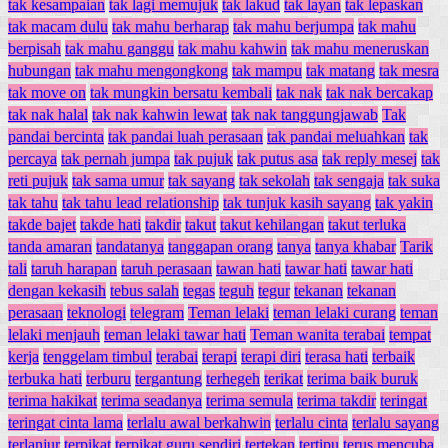
tak kesampaian
tak lagi memujuk
tak lakud
tak layan
tak lepaskan
tak macam dulu
tak mahu berharap
tak mahu berjumpa
tak mahu
berpisah
tak mahu ganggu
tak mahu kahwin
tak mahu meneruskan
hubungan
tak mahu mengongkong
tak mampu
tak matang
tak mesra
tak move on
tak mungkin bersatu kembali
tak nak
tak nak bercakap
tak nak halal
tak nak kahwin lewat
tak nak tanggungjawab
Tak
pandai bercinta
tak pandai luah perasaan
tak pandai meluahkan
tak
percaya
tak pernah jumpa
tak pujuk
tak putus asa
tak reply mesej
tak
reti pujuk
tak sama umur
tak sayang
tak sekolah
tak sengaja
tak suka
tak tahu
tak tahu lead relationship
tak tunjuk kasih sayang
tak yakin
takde bajet
takde hati
takdir
takut
takut kehilangan
takut terluka
tanda amaran
tandatanya
tanggapan orang
tanya
tanya khabar
Tarik
tali
taruh harapan
taruh perasaan
tawan hati
tawar hati
tawar hati
dengan kekasih
tebus salah
tegas
teguh
tegur
tekanan
tekanan
perasaan
teknologi
telegram
Teman lelaki
teman lelaki curang
teman
lelaki menjauh
teman lelaki tawar hati
Teman wanita terabai
tempat
kerja
tenggelam timbul
terabai
terapi
terapi diri
terasa hati
terbaik
terbuka hati
terburu
tergantung
terhegeh
terikat
terima baik buruk
terima hakikat
terima seadanya
terima semula
terima takdir
teringat
teringat cinta lama
terlalu awal berkahwin
terlalu cinta
terlalu sayang
terlanjur
terpikat
terpikat guru sendiri
tertekan
tertipu
terus mencuba