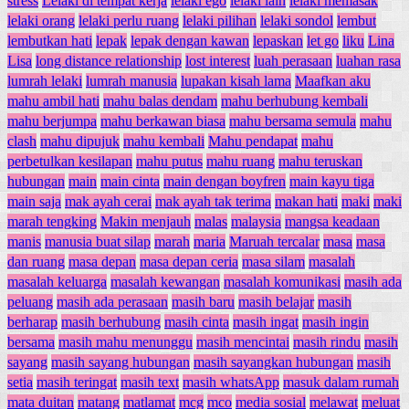
stress
Lelaki di tempat kerja
lelaki ego
lelaki lain
lelaki memasak
lelaki orang
lelaki perlu ruang
lelaki pilihan
lelaki sondol
lembut
lembutkan hati
lepak
lepak dengan kawan
lepaskan
let go
liku
Lina
Lisa
long distance relationship
lost interest
luah perasaan
luahan rasa
lumrah lelaki
lumrah manusia
lupakan kisah lama
Maafkan aku
mahu ambil hati
mahu balas dendam
mahu berhubung kembali
mahu berjumpa
mahu berkawan biasa
mahu bersama semula
mahu
clash
mahu dipujuk
mahu kembali
Mahu pendapat
mahu
perbetulkan kesilapan
mahu putus
mahu ruang
mahu teruskan
hubungan
main
main cinta
main dengan boyfren
main kayu tiga
main saja
mak ayah cerai
mak ayah tak terima
makan hati
maki
maki
marah tengking
Makin menjauh
malas
malaysia
mangsa keadaan
manis
manusia buat silap
marah
maria
Maruah tercalar
masa
masa
dan ruang
masa depan
masa depan ceria
masa silam
masalah
masalah keluarga
masalah kewangan
masalah komunikasi
masih ada
peluang
masih ada perasaan
masih baru
masih belajar
masih
berharap
masih berhubung
masih cinta
masih ingat
masih ingin
bersama
masih mahu menunggu
masih mencintai
masih rindu
masih
sayang
masih sayang hubungan
masih sayangkan hubungan
masih
setia
masih teringat
masih text
masih whatsApp
masuk dalam rumah
mata duitan
matang
matlamat
mcg
mco
media sosial
melawat
meluat