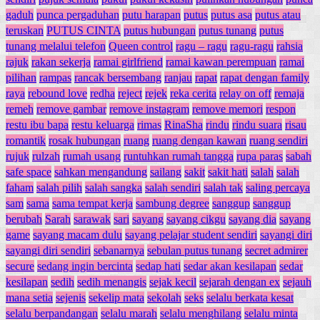
gaduh
punca pergaduhan
putu harapan
putus
putus asa
putus atau
teruskan
PUTUS CINTA
putus hubungan
putus tunang
putus
tunang melalui telefon
Queen control
ragu – ragu
ragu-ragu
rahsia
rajuk
rakan sekerja
ramai girlfriend
ramai kawan perempuan
ramai
pilihan
rampas
rancak bersembang
ranjau
rapat
rapat dengan family
raya
rebound love
redha
reject
rejek
reka cerita
relay on off
remaja
remeh
remove gambar
remove instagram
remove memori
respon
restu ibu bapa
restu keluarga
rimas
RinaSha
rindu
rindu suara
risau
romantik
rosak hubungan
ruang
ruang dengan kawan
ruang sendiri
rujuk
rulzah
rumah usang
runtuhkan rumah tangga
rupa paras
sabah
safe space
sahkan mengandung
sailang
sakit
sakit hati
salah
salah
faham
salah pilih
salah sangka
salah sendiri
salah tak
saling percaya
sam
sama
sama tempat kerja
sambung degree
sanggup
sanggup
berubah
Sarah
sarawak
sari
sayang
sayang cikgu
sayang dia
sayang
game
sayang macam dulu
sayang pelajar student sendiri
sayangi diri
sayangi diri sendiri
sebanarnya
sebulan putus tunang
secret admirer
secure
sedang ingin bercinta
sedap hati
sedar akan kesilapan
sedar
kesilapan
sedih
sedih menangis
sejak kecil
sejarah dengan ex
sejauh
mana setia
sejenis
sekelip mata
sekolah
seks
selalu berkata kesat
selalu berpandangan
selalu marah
selalu menghilang
selalu minta