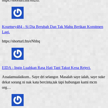
https://shorturl.fm/Jm2rZ
Kourtney484
-
Si Dia Berubah Dan Tak Mahu Berikan Komitmen
Lagi.
https://shorturl.fm/eNhbq
EIDA
-
Ingin Luahkan Rasa Hati Tapi Takut Kena Reject.
Assalamualaikum.. Saye dri selangor. Masalah saye ialah, saye suke
dekat sorang ni nak kata bercinta,tak tapi hubungan kami mcm
org…