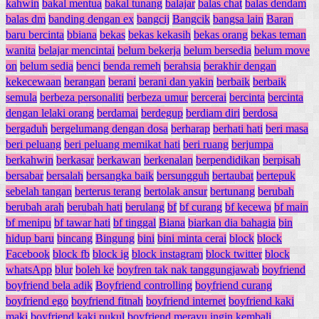
kahwin
bakal mentua
bakal tunang
balajar
balas chat
balas dendam
balas dm
banding dengan ex
bangcij
Bangcik
bangsa lain
Baran
baru bercinta
bbiana
bekas
bekas kekasih
bekas orang
bekas teman
wanita
belajar mencintai
belum bekerja
belum bersedia
belum move
on
belum sedia
benci
benda remeh
berahsia
berakhir dengan
kekecewaan
berangan
berani
berani dan yakin
berbaik
berbaik
semula
berbeza personaliti
berbeza umur
bercerai
bercinta
bercinta
dengan lelaki orang
berdamai
berdegup
berdiam diri
berdosa
bergaduh
bergelumang dengan dosa
berharap
berhati hati
beri masa
beri peluang
beri peluang memikat hati
beri ruang
berjumpa
berkahwin
berkasar
berkawan
berkenalan
berpendidikan
berpisah
bersabar
bersalah
bersangka baik
bersungguh
bertaubat
bertepuk
sebelah tangan
berterus terang
bertolak ansur
bertunang
berubah
berubah arah
berubah hati
berulang
bf
bf curang
bf kecewa
bf main
bf menipu
bf tawar hati
bf tinggal
Biana
biarkan dia bahagia
bin
hidup baru
bincang
Bingung
bini
bini minta cerai
block
block
Facebook
block fb
block ig
block instagram
block twitter
block
whatsApp
blur
boleh ke
boyfren tak nak tanggungjawab
boyfriend
boyfriend bela adik
Boyfriend controlling
boyfriend curang
boyfriend ego
boyfriend fitnah
boyfriend internet
boyfriend kaki
maki
boyfriend kaki pukul
boyfriend merayu ingin kembali