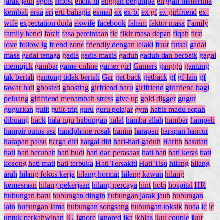
jarak jauh
egois
emosi
encik m
enggan berjumpa
enggan menerima
kembali
eraa
eri
erti bahagia
esmail
ex
ex bf
ex gf
ex girlfriend
ex-
wife
expectation duda
exwife
facebook
faham
faktor masa
Family
family benci
farah
fasa percintaan
fie
fikir masa depan
fiqah
first
love
follow ig
friend zone
friendly dengan lelaki
frust
futsal
gadai
masa
gadai tenaga
gadis
gadis manis
gaduh
gaduh dan berbaik
gagal
memujuk
gambar
game online
gamer girl
Gamers
ganggu
gantung
tak bertali
gantung tidak bertali
Gar
get back
getback
gf
gf lain
gf
tawar hati
ghosted
ghosting
girfriend baru
girlfriend
girlfriend bagi
peluang
girlfriend menambah stress
give up
gold digger
gugur
gugurkan
guilt
guilt-trip
guru
guru pelajar
gym
habis madu sepah
dibuang
hack
hala tuju hubungan
halal
hamba allah
hambar
hampeh
hampir putus asa
handphone rosak
hanim
harapan
harapan hancur
harapan palsu
harga diri
hargai diri
hari-hari gaduh
Harith
hasutan
hati
hati berubah
hati budi
hati dan perasaan
hati hati
hati keras
hati
kosong
hati mati
hati terbuka
Hati Tersakiti
Hati Tisu
hilang
hilang
arah
hilang fokus kerja
hilang hormat
hilang kawan
hilang
kemesraan
hilang pekerjaan
hilang percaya
hint
hobi
hospital
HR
hubungan baru
hubungan dingin
hubungan jarak jauh
hubungan
lain
hubungan lama
hubungan songsang
hubungan toksik
huda
ic
ic
untuk perkahwinan
IG
ignore
ignored
ika
ikhlas
ikut couple
ikut