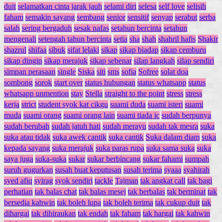
duit
selamatkan cinta jarak jauh
selami diri
selesa
self love
selisih
faham
semakin sayang
sembang
senior
sensitif
senyap
serabut
serba
salah
sering bergaduh
sesak nafas
setahun bercinta
setahun
mengenali
setengah tahun bercinta
setia
sha
shah
shahril hafis
Shakir
shazrul
shifaa
sibuk
sifat lelaki
sikap
sikap biadap
sikap cemburu
sikap dingin
sikap merajuk
sikap sebenar
silap langkah
silap sendiri
simpan perasaan
single
Siska
siti
sms
sofia
Sofree
solat doa
sombong
sorok
start over
status hubungan
status whatsapp
status
whatsapp unmention
stay
Stella
straight to the point
stress
stress
kerja
strict
student syok kat cikgu
suami duda
suami isteri
suami
muda
suami orang
suami orang lain
suami tiada ic
sudah berpunya
sudah berubah
sudah jatuh hati
sudah merayu
sudah tak mesra
suka
suka atau tidak
suka awek cantik
suka cantik
Suka dalam diam
suka
kepada sayang
suka merajuk
suka paras rupa
suka sama suka
suka
saya juga
suka-suka
sukar
sukar berbincang
sukar fahami
sumpah
suruh gugurkan
susah buat keputusan
susah terima
syaaa
syahirah
syed afiq
syirag
syok sendiri
tackle
Tajman
tak angkat call
tak bagi
perhatian
tak balas chat
tak balas mesej
tak berbalas
tak berminat
tak
bersedia kahwin
tak boleh lupa
tak boleh terima
tak cukup duit
tak
dihargai
tak dihiraukan
tak endah
tak faham
tak hargai
tak kahwin