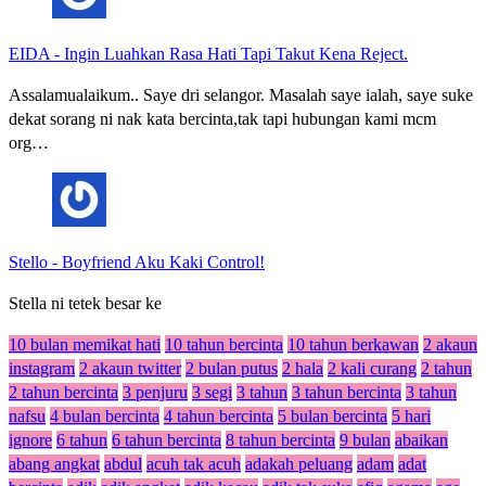
EIDA
-
Ingin Luahkan Rasa Hati Tapi Takut Kena Reject.
Assalamualaikum.. Saye dri selangor. Masalah saye ialah, saye suke
dekat sorang ni nak kata bercinta,tak tapi hubungan kami mcm
org…
Stello
-
Boyfriend Aku Kaki Control!
Stella ni tetek besar ke
10 bulan memikat hati
10 tahun bercinta
10 tahun berkawan
2 akaun
instagram
2 akaun twitter
2 bulan putus
2 hala
2 kali curang
2 tahun
2 tahun bercinta
3 penjuru
3 segi
3 tahun
3 tahun bercinta
3 tahun
nafsu
4 bulan bercinta
4 tahun bercinta
5 bulan bercinta
5 hari
ignore
6 tahun
6 tahun bercinta
8 tahun bercinta
9 bulan
abaikan
abang angkat
abdul
acuh tak acuh
adakah peluang
adam
adat