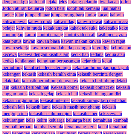
dengan cikgu
jauh hati
jejaka
jeles
jinjang pelamin
jiwa kacau
jodoh
Jodoh aturan keluarga
jodoh baru
jodoh tak kemana
jual mahal
juejue
jujur
jumpa di luar
jumpa orang baru
junior
kacau
kahwin
kahwin awal
kahwin duda
kahwin lagi
kahwin lewat
kahwin masa
belajar
kahwin muda
kakak angkat
kakak tak suka
kaki saiko
kaku
kandungan
kantoi
kantoi curang
kantoi video call
kasih pensayrah
kata putus
kawan
kawan biasa
kawan makan kawan
kawan rapat
kawan sekerja
kawan semua dah ada pasangan
kayu tiga
kebudakan
kecewa
kecewa dengan kisah silam
kecik hati
kedana
kedua atau
ketiga
kehilangan
keinginan berpasangan
kejar cinta
kekal
berhubung
kekal setia lepas terlanjur
kekalkan hubungan jarak jauh
kekangan
kekasih
kekasih beralih cinta
kekasih bercinta dengan
lelaki lain
kekasih berhubung dengan ex
kekasih berhubung lelaki
lain
kekasih berubah hati
Kekasih comel
kekasih contact ex
kekasih
enggan putus
kekasih gelap
kekasih hati
kekasih hilangkan diri
kekasih ingin putus
kekasih internet
kekasih kurang beri perhatian
kekasih lain
kekasih lama
kekasih masih mengharap
kekasih
menguji cinta
kekasih selalu merajuk
kekasih siber
kekecewaan
kekurangan
kelas
keliru
keluarga
keluarga baru
kemahuan
kembali
kembali berpaut
kembali semula
kena buang kerja
kenal
kenal hati
budi
kenangan
kepercayaan
Keputusan
kerana covid
keras kepala