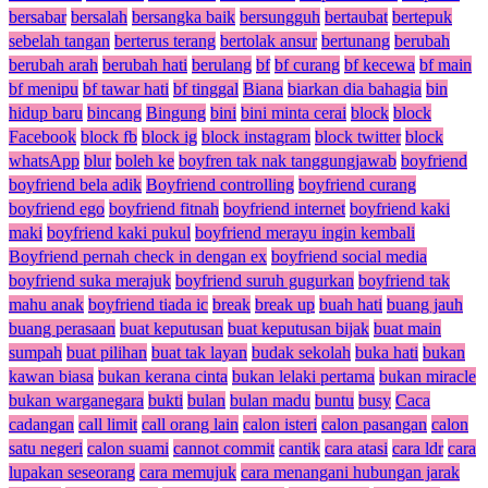
bersabar
bersalah
bersangka baik
bersungguh
bertaubat
bertepuk
sebelah tangan
berterus terang
bertolak ansur
bertunang
berubah
berubah arah
berubah hati
berulang
bf
bf curang
bf kecewa
bf main
bf menipu
bf tawar hati
bf tinggal
Biana
biarkan dia bahagia
bin
hidup baru
bincang
Bingung
bini
bini minta cerai
block
block
Facebook
block fb
block ig
block instagram
block twitter
block
whatsApp
blur
boleh ke
boyfren tak nak tanggungjawab
boyfriend
boyfriend bela adik
Boyfriend controlling
boyfriend curang
boyfriend ego
boyfriend fitnah
boyfriend internet
boyfriend kaki
maki
boyfriend kaki pukul
boyfriend merayu ingin kembali
Boyfriend pernah check in dengan ex
boyfriend social media
boyfriend suka merajuk
boyfriend suruh gugurkan
boyfriend tak
mahu anak
boyfriend tiada ic
break
break up
buah hati
buang jauh
buang perasaan
buat keputusan
buat keputusan bijak
buat main
sumpah
buat pilihan
buat tak layan
budak sekolah
buka hati
bukan
kawan biasa
bukan kerana cinta
bukan lelaki pertama
bukan miracle
bukan warganegara
bukti
bulan
bulan madu
buntu
busy
Caca
cadangan
call limit
call orang lain
calon isteri
calon pasangan
calon
satu negeri
calon suami
cannot commit
cantik
cara atasi
cara ldr
cara
lupakan seseorang
cara memujuk
cara menangani hubungan jarak