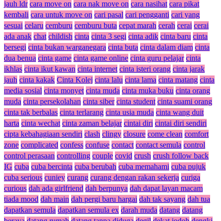
jauh ldr
cara move on
cara nak move on
cara nasihat
cara pikat
kembali
cara untuk move on
cari pasal
cari pengganti
cari yang
sesuai
celaru
cemburu
cemburu buta
cepat marah
cerah
cerai
cerai
ada anak
chat
childish
cinta
cinta 3 segi
cinta adik
cinta baru
cinta
bersegi
cinta bukan warganegara
cinta buta
cinta dalam diam
cinta
dua benua
cinta game
cinta game online
cinta guru pelajar
cinta
ikhlas
cinta ikut kawan
cinta internet
cinta isteri orang
cinta jarak
jauh
cinta kakak
Cinta Kolej
cinta lalu
cinta lama
cinta matang
cinta
media sosial
cinta monyet
cinta muda
cinta muka buku
cinta orang
muda
cinta persekolahan
cinta siber
cinta student
cinta suami orang
cinta tak berbalas
cinta terlarang
cinta usia muda
cinta wang duit
harta
cinta wechat
cinta zaman belajar
cintai diri
cintai diri sendiri
cipta kebahagiaan sendiri
clash
clingy
closure
come clean
comfort
zone
complicated
confess
confuse
contact
contact semula
control
control perasaan
controlling
couple
covid
crush
crush follow back
IG
cuba
cuba bercinta
cuba berubah
cuba memahami
cuba pujuk
cuba serious
cuniey
curang
curang dengan rakan sekerja
curiga
curious
dah ada girlfriend
dah berpunya
dah dapat layan macam
tiada mood
dah main
dah pergi baru hargai
dah tak sayang
dah tua
dapatkan semula
dapatkan semula ex
darah muda
datang
datang
beraya
datang rumah
datang tanpa diduga
degil
dekat jodoh
dengki