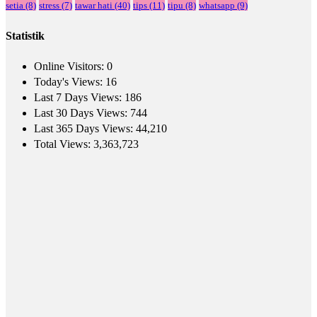
setia
(8)
stress
(7)
tawar hati
(40)
tips
(11)
tipu
(8)
whatsapp
(9)
Statistik
Online Visitors:
0
Today's Views:
16
Last 7 Days Views:
186
Last 30 Days Views:
744
Last 365 Days Views:
44,210
Total Views:
3,363,723