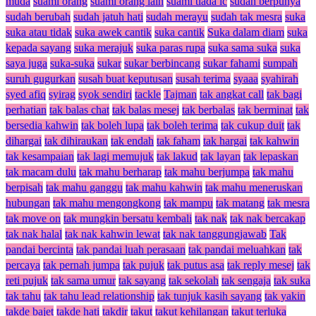
muda
suami orang
suami orang lain
suami tiada ic
sudah berpunya
sudah berubah
sudah jatuh hati
sudah merayu
sudah tak mesra
suka
suka atau tidak
suka awek cantik
suka cantik
Suka dalam diam
suka
kepada sayang
suka merajuk
suka paras rupa
suka sama suka
suka
saya juga
suka-suka
sukar
sukar berbincang
sukar fahami
sumpah
suruh gugurkan
susah buat keputusan
susah terima
syaaa
syahirah
syed afiq
syirag
syok sendiri
tackle
Tajman
tak angkat call
tak bagi
perhatian
tak balas chat
tak balas mesej
tak berbalas
tak berminat
tak
bersedia kahwin
tak boleh lupa
tak boleh terima
tak cukup duit
tak
dihargai
tak dihiraukan
tak endah
tak faham
tak hargai
tak kahwin
tak kesampaian
tak lagi memujuk
tak lakud
tak layan
tak lepaskan
tak macam dulu
tak mahu berharap
tak mahu berjumpa
tak mahu
berpisah
tak mahu ganggu
tak mahu kahwin
tak mahu meneruskan
hubungan
tak mahu mengongkong
tak mampu
tak matang
tak mesra
tak move on
tak mungkin bersatu kembali
tak nak
tak nak bercakap
tak nak halal
tak nak kahwin lewat
tak nak tanggungjawab
Tak
pandai bercinta
tak pandai luah perasaan
tak pandai meluahkan
tak
percaya
tak pernah jumpa
tak pujuk
tak putus asa
tak reply mesej
tak
reti pujuk
tak sama umur
tak sayang
tak sekolah
tak sengaja
tak suka
tak tahu
tak tahu lead relationship
tak tunjuk kasih sayang
tak yakin
takde bajet
takde hati
takdir
takut
takut kehilangan
takut terluka