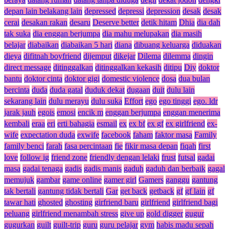
depan lain belakang lain
depressed
depressi
depression
desak
desak
cerai
desakan rakan
desaru
Deserve better
detik hitam
Dhia
dia dah
tak suka
dia enggan berjumpa
dia mahu melupakan
dia masih
belajar
diabaikan
diabaikan 5 hari
diana
dibuang keluarga
diduakan
dieya
difitnah boyfriend
dijemput
dikejar
Dilema
dilemma
dingin
direct message
ditinggalkan
ditinggalkan kekasih
ditipu
Diy
doktor
bantu
doktor cinta
doktor gigi
domestic violence
dosa
dua bulan
bercinta
duda
duda gatal
duduk dekat
dugaan
duit
dulu lain
sekarang lain
dulu merayu
dulu suka
Effort
ego
ego tinggi
ego. ldr
jarak jauh
egois
emosi
encik m
enggan berjumpa
enggan menerima
kembali
eraa
eri
erti bahagia
esmail
ex
ex bf
ex gf
ex girlfriend
ex-
wife
expectation duda
exwife
facebook
faham
faktor masa
Family
family benci
farah
fasa percintaan
fie
fikir masa depan
fiqah
first
love
follow ig
friend zone
friendly dengan lelaki
frust
futsal
gadai
masa
gadai tenaga
gadis
gadis manis
gaduh
gaduh dan berbaik
gagal
memujuk
gambar
game online
gamer girl
Gamers
ganggu
gantung
tak bertali
gantung tidak bertali
Gar
get back
getback
gf
gf lain
gf
tawar hati
ghosted
ghosting
girfriend baru
girlfriend
girlfriend bagi
peluang
girlfriend menambah stress
give up
gold digger
gugur
gugurkan
guilt
guilt-trip
guru
guru pelajar
gym
habis madu sepah