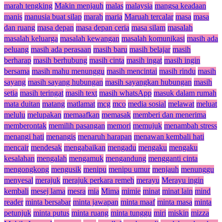
marah tengking
Makin menjauh
malas
malaysia
mangsa keadaan
manis
manusia buat silap
marah
maria
Maruah tercalar
masa
masa
dan ruang
masa depan
masa depan ceria
masa silam
masalah
masalah keluarga
masalah kewangan
masalah komunikasi
masih ada
peluang
masih ada perasaan
masih baru
masih belajar
masih
berharap
masih berhubung
masih cinta
masih ingat
masih ingin
bersama
masih mahu menunggu
masih mencintai
masih rindu
masih
sayang
masih sayang hubungan
masih sayangkan hubungan
masih
setia
masih teringat
masih text
masih whatsApp
masuk dalam rumah
mata duitan
matang
matlamat
mcg
mco
media sosial
melawat
meluat
melulu
melupakan
memaafkan
memasak
memberi dan menerima
memberontak
memilih pasangan
memori
memujuk
menambah stress
menangi hati
menangis
menaruh harapan
menawan kembali hati
mencair
mendesak
mengabaikan
mengadu
mengaku
mengaku
kesalahan
mengalah
mengamuk
mengandung
mengganti cinta
mengongkong
mengusik
menipu
menipu umur
menjauh
menunggu
menyesal
merajuk
merajuk perkara remeh
merayu
Merayu ingin
kembali
mesej lama
mesra
mia
Mima
mimie
minat
minat lain
mind
reader
minta bersabar
minta jawapan
minta maaf
minta masa
minta
petunjuk
minta putus
minta ruang
minta tunggu
miri
miskin
mizza