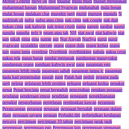
Mobile Legend
move on
msg
muallaf
muda mudi
mudah melupakan
muhammad hassan
Muhammad Syazwan
muhasabah
mula bosan
mulai bosan
mulakan chat
mungkir janji
murid
murung
mustafa
N
nadzirah ali
nafsu
nafsu atau cinta
nak cinta
nak couple
nak duit
bukan cinta
nak kahwin
nak tegur crush
nama
nangis
nasihat
nasrul
nasuha
natasha
nelz jr
ngam atau tak
NH
niat awal
niat kahwin
niat
lain
nikah
nima
nina
numie
nur
Nur Aisyah
NurSya
nurul
nurul
syazwani
nzulaikha
operate
orang
orang dulu
orang ketiga
orang
lain
orang lama
overdose
Overthink
overthinking
pahala
paksa cerai
paksa rela
panas baran
pandai memasak
pandangan masayrakat
pandangan orang
panduan kahwin awal
papa
pasangan ego
pasangan lebih muda
pasangan sabah
pasangan tanpa ic
pasangan
tiada kad pengenalan
pasrah
pasti
Patah hati
peduli
pegang pada
janji
pelajar
pelajaran lebih penting
peluang
peluang kedua
penakut
penat
Penat bercinta
penat bergaduh
pencerahan
pendam perasaan
pendapat
penderaan emosi
pendirian
pengganti
pengkhianatan
pengkid
pengorbanan
penjelasan
pentingkan kawan
perampas
Perancangan
perangai
perasaan
perasaan bersalah
perasaan dalam
diam
perasaan sayang
perasan
Perbaiki diri
perbetulkan kesilapan
percaya
percintaan
percintaan 10 tahun
percintaan jarak jauh
perempuan
perempuan ego
Perempuan lain
perempuan simpanan