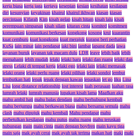
kerja biasa
kerja jaga
kerjaya
kesepian
kesian
kesihatan
kesilapan
diri
kesunyian
keyakinan
khairul
khairul ikhwan
kiasan
kiasan
percintaan
Kifarah
Kim
kisah gelap
kisah hitam
kisah lalu
kisah
perempuan simpanan
kisah silam
kitaran cinta
komited
komitmen
komunikasi
komunikasi berkesan
kongkong
kosong
krul
kuarantin
kuat cemburu
kuat kongkong
kuat merajuk
kurang beri perhatian
KuSa
lain minat
lain pendapat
laki bini
lambat
lapang dada
lawa
layanan buruk
layanan tak macam dulu
LDR
leave
lebih baik
lebih
memahami
lebih mudah
lelaki
lelaki baru
lelaki dan ruang
lelaki dan
stress
Lelaki di tempat kerja
lelaki ego
lelaki lain
lelaki memasak
lelaki orang
lelaki perlu ruang
lelaki pilihan
lelaki sondol
lembut
lembutkan hati
lepak
lepak dengan kawan
lepaskan
let go
liku
Lina
Lisa
long distance relationship
lost interest
luah perasaan
luahan rasa
lumrah lelaki
lumrah manusia
lupakan kisah lama
Maafkan aku
mahu ambil hati
mahu balas dendam
mahu berhubung kembali
mahu berjumpa
mahu berkawan biasa
mahu bersama semula
mahu
clash
mahu dipujuk
mahu kembali
Mahu pendapat
mahu
perbetulkan kesilapan
mahu putus
mahu ruang
mahu teruskan
hubungan
main
main cinta
main dengan boyfren
main kayu tiga
main saja
mak ayah cerai
mak ayah tak terima
makan hati
maki
maki