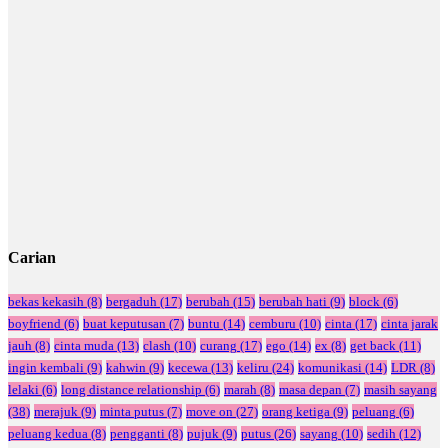
Carian
bekas kekasih
(8)
bergaduh
(17)
berubah
(15)
berubah hati
(9)
block
(6)
boyfriend
(6)
buat keputusan
(7)
buntu
(14)
cemburu
(10)
cinta
(17)
cinta jarak
jauh
(8)
cinta muda
(13)
clash
(10)
curang
(17)
ego
(14)
ex
(8)
get back
(11)
ingin kembali
(9)
kahwin
(9)
kecewa
(13)
keliru
(24)
komunikasi
(14)
LDR
(8)
lelaki
(6)
long distance relationship
(6)
marah
(8)
masa depan
(7)
masih sayang
(38)
merajuk
(9)
minta putus
(7)
move on
(27)
orang ketiga
(9)
peluang
(6)
peluang kedua
(8)
pengganti
(8)
pujuk
(9)
putus
(26)
sayang
(10)
sedih
(12)