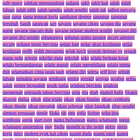
safe space
sahkan mengandung
sailang
sakit
sakit hati
salah
salah
faham
salah pilih
salah sangka
salah sendiri
salah tak
saling percaya
sam
sama
sama tempat kerja
sambung degree
sanggup
sanggup
berubah
Sarah
sarawak
sari
sayang
sayang cikgu
sayang dia
sayang
game
sayang macam dulu
sayang pelajar student sendiri
sayangi diri
sayangi diri sendiri
sebanarnya
sebulan putus tunang
secret admirer
secure
sedang ingin bercinta
sedap hati
sedar akan kesilapan
sedar
kesilapan
sedih
sedih menangis
sejak kecil
sejarah dengan ex
sejauh
mana setia
sejenis
sekelip mata
sekolah
seks
selalu berkata kesat
selalu berpandangan
selalu marah
selalu menghilang
selalu minta
duit
selamatkan cinta jarak jauh
selami diri
selesa
self love
selisih
faham
semakin sayang
sembang
senior
sensitif
senyap
serabut
serba
salah
sering bergaduh
sesak nafas
setahun bercinta
setahun
mengenali
setengah tahun bercinta
setia
sha
shah
shahril hafis
Shakir
shazrul
shifaa
sibuk
sifat lelaki
sikap
sikap biadap
sikap cemburu
sikap dingin
sikap merajuk
sikap sebenar
silap langkah
silap sendiri
simpan perasaan
single
Siska
siti
sms
sofia
Sofree
solat doa
sombong
sorok
start over
status hubungan
status whatsapp
status
whatsapp unmention
stay
Stella
straight to the point
stress
stress
kerja
strict
student syok kat cikgu
suami duda
suami isteri
suami