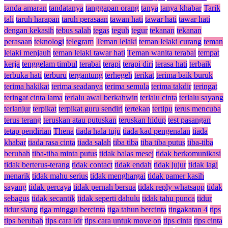
tanda amaran
tandatanya
tanggapan orang
tanya
tanya khabar
Tarik
tali
taruh harapan
taruh perasaan
tawan hati
tawar hati
tawar hati
dengan kekasih
tebus salah
tegas
teguh
tegur
tekanan
tekanan
perasaan
teknologi
telegram
Teman lelaki
teman lelaki curang
teman
lelaki menjauh
teman lelaki tawar hati
Teman wanita terabai
tempat
kerja
tenggelam timbul
terabai
terapi
terapi diri
terasa hati
terbaik
terbuka hati
terburu
tergantung
terhegeh
terikat
terima baik buruk
terima hakikat
terima seadanya
terima semula
terima takdir
teringat
teringat cinta lama
terlalu awal berkahwin
terlalu cinta
terlalu sayang
terlanjur
terpikat
terpikat guru sendiri
tertekan
tertipu
terus mencuba
terus terang
teruskan atau putuskan
teruskan hidup
test pasangan
tetap pendirian
Thena
tiada hala tuju
tiada kad pengenalan
tiada
khabar
tiada rasa cinta
tiada salah
tiba tiba
tiba tiba putus
tiba-tiba
berubah
tiba-tiba minta putus
tidak balas mesej
tidak berkomunikasi
tidak berterus-terang
tidak contact
tidak endah
tidak jujur
tidak lagi
menarik
tidak mahu serius
tidak menghargai
tidak pamer kasih
sayang
tidak percaya
tidak pernah bersua
tidak reply whatsapp
tidak
sebagus
tidak secantik
tidak seperti dahulu
tidak tahu punca
tidur
tidur siang
tiga minggu bercinta
tiga tahun bercinta
tingakatan 4
tips
tips berubah
tips cara ldr
tips cara untuk move on
tips cinta
tips cinta