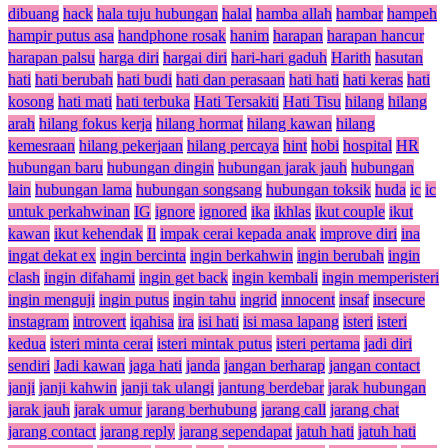
dibuang
hack
hala tuju hubungan
halal
hamba allah
hambar
hampeh
hampir putus asa
handphone rosak
hanim
harapan
harapan hancur
harapan palsu
harga diri
hargai diri
hari-hari gaduh
Harith
hasutan
hati
hati berubah
hati budi
hati dan perasaan
hati hati
hati keras
hati
kosong
hati mati
hati terbuka
Hati Tersakiti
Hati Tisu
hilang
hilang
arah
hilang fokus kerja
hilang hormat
hilang kawan
hilang
kemesraan
hilang pekerjaan
hilang percaya
hint
hobi
hospital
HR
hubungan baru
hubungan dingin
hubungan jarak jauh
hubungan
lain
hubungan lama
hubungan songsang
hubungan toksik
huda
ic
ic
untuk perkahwinan
IG
ignore
ignored
ika
ikhlas
ikut couple
ikut
kawan
ikut kehendak
Il
impak cerai kepada anak
improve diri
ina
ingat dekat ex
ingin bercinta
ingin berkahwin
ingin berubah
ingin
clash
ingin difahami
ingin get back
ingin kembali
ingin memperisteri
ingin menguji
ingin putus
ingin tahu
ingrid
innocent
insaf
insecure
instagram
introvert
iqahisa
ira
isi hati
isi masa lapang
isteri
isteri
kedua
isteri minta cerai
isteri mintak putus
isteri pertama
jadi diri
sendiri
Jadi kawan
jaga hati
janda
jangan berharap
jangan contact
janji
janji kahwin
janji tak ulangi
jantung berdebar
jarak hubungan
jarak jauh
jarak umur
jarang berhubung
jarang call
jarang chat
jarang contact
jarang reply
jarang sependapat
jatuh hati
jatuh hati