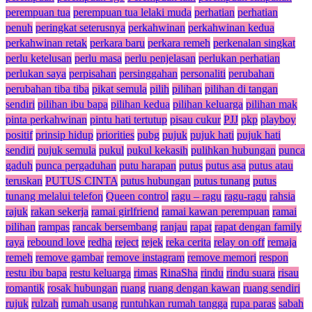
perempuan tua
perempuan tua lelaki muda
perhatian
perhatian
penuh
peringkat seterusnya
perkahwinan
perkahwinan kedua
perkahwinan retak
perkara baru
perkara remeh
perkenalan singkat
perlu ketelusan
perlu masa
perlu penjelasan
perlukan perhatian
perlukan saya
perpisahan
persinggahan
personaliti
perubahan
perubahan tiba tiba
pikat semula
pilih
pilihan
pilihan di tangan
sendiri
pilihan ibu bapa
pilihan kedua
pilihan keluarga
pilihan mak
pinta perkahwinan
pintu hati tertutup
pisau cukur
PJJ
pkp
playboy
positif
prinsip hidup
priorities
pubg
pujuk
pujuk hati
pujuk hati
sendiri
pujuk semula
pukul
pukul kekasih
pulihkan hubungan
punca
gaduh
punca pergaduhan
putu harapan
putus
putus asa
putus atau
teruskan
PUTUS CINTA
putus hubungan
putus tunang
putus
tunang melalui telefon
Queen control
ragu – ragu
ragu-ragu
rahsia
rajuk
rakan sekerja
ramai girlfriend
ramai kawan perempuan
ramai
pilihan
rampas
rancak bersembang
ranjau
rapat
rapat dengan family
raya
rebound love
redha
reject
rejek
reka cerita
relay on off
remaja
remeh
remove gambar
remove instagram
remove memori
respon
restu ibu bapa
restu keluarga
rimas
RinaSha
rindu
rindu suara
risau
romantik
rosak hubungan
ruang
ruang dengan kawan
ruang sendiri
rujuk
rulzah
rumah usang
runtuhkan rumah tangga
rupa paras
sabah