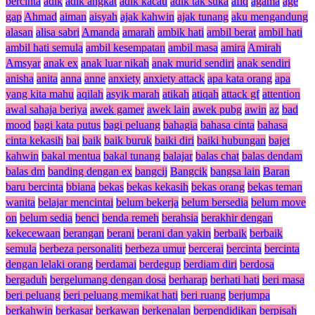
bercinta
adik
adik angkat
adik kacau
adik tak suka
afiq
agama
age
gap
Ahmad
aiman
aisyah
ajak kahwin
ajak tunang
aku mengandung
alasan
alisa sabri
Amanda
amarah
ambik hati
ambil berat
ambil hati
ambil hati semula
ambil kesempatan
ambil masa
amira
Amirah
Amsyar
anak ex
anak luar nikah
anak murid sendiri
anak sendiri
anisha
anita
anna
anne
anxiety
anxiety attack
apa kata orang
apa
yang kita mahu
aqilah
asyik marah
atikah
atiqah
attack gf
attention
awal sahaja beriya
awek gamer
awek lain
awek pubg
awin
az
bad
mood
bagi kata putus
bagi peluang
bahagia
bahasa cinta
bahasa
cinta kekasih
bai
baik
baik buruk
baiki diri
baiki hubungan
bajet
kahwin
bakal mentua
bakal tunang
balajar
balas chat
balas dendam
balas dm
banding dengan ex
bangcij
Bangcik
bangsa lain
Baran
baru bercinta
bbiana
bekas
bekas kekasih
bekas orang
bekas teman
wanita
belajar mencintai
belum bekerja
belum bersedia
belum move
on
belum sedia
benci
benda remeh
berahsia
berakhir dengan
kekecewaan
berangan
berani
berani dan yakin
berbaik
berbaik
semula
berbeza personaliti
berbeza umur
bercerai
bercinta
bercinta
dengan lelaki orang
berdamai
berdegup
berdiam diri
berdosa
bergaduh
bergelumang dengan dosa
berharap
berhati hati
beri masa
beri peluang
beri peluang memikat hati
beri ruang
berjumpa
berkahwin
berkasar
berkawan
berkenalan
berpendidikan
berpisah