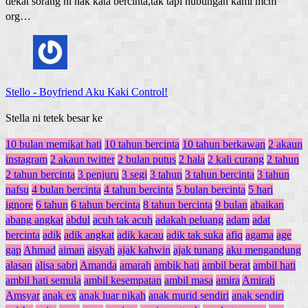
dekat sorang ni nak kata bercinta,tak tapi hubungan kami mcm
org…
Stello
-
Boyfriend Aku Kaki Control!
Stella ni tetek besar ke
10 bulan memikat hati
10 tahun bercinta
10 tahun berkawan
2 akaun
instagram
2 akaun twitter
2 bulan putus
2 hala
2 kali curang
2 tahun
2 tahun bercinta
3 penjuru
3 segi
3 tahun
3 tahun bercinta
3 tahun
nafsu
4 bulan bercinta
4 tahun bercinta
5 bulan bercinta
5 hari
ignore
6 tahun
6 tahun bercinta
8 tahun bercinta
9 bulan
abaikan
abang angkat
abdul
acuh tak acuh
adakah peluang
adam
adat
bercinta
adik
adik angkat
adik kacau
adik tak suka
afiq
agama
age
gap
Ahmad
aiman
aisyah
ajak kahwin
ajak tunang
aku mengandung
alasan
alisa sabri
Amanda
amarah
ambik hati
ambil berat
ambil hati
ambil hati semula
ambil kesempatan
ambil masa
amira
Amirah
Amsyar
anak ex
anak luar nikah
anak murid sendiri
anak sendiri