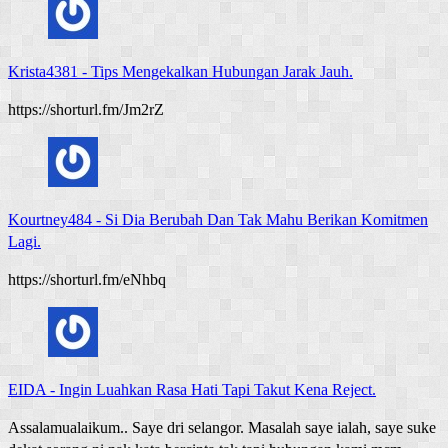
Krista4381
-
Tips Mengekalkan Hubungan Jarak Jauh.
https://shorturl.fm/Jm2rZ
Kourtney484
-
Si Dia Berubah Dan Tak Mahu Berikan Komitmen
Lagi.
https://shorturl.fm/eNhbq
EIDA
-
Ingin Luahkan Rasa Hati Tapi Takut Kena Reject.
Assalamualaikum.. Saye dri selangor. Masalah saye ialah, saye suke