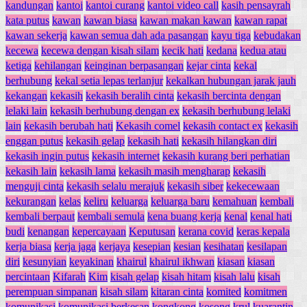
kandungan
kantoi
kantoi curang
kantoi video call
kasih pensayrah
kata putus
kawan
kawan biasa
kawan makan kawan
kawan rapat
kawan sekerja
kawan semua dah ada pasangan
kayu tiga
kebudakan
kecewa
kecewa dengan kisah silam
kecik hati
kedana
kedua atau
ketiga
kehilangan
keinginan berpasangan
kejar cinta
kekal
berhubung
kekal setia lepas terlanjur
kekalkan hubungan jarak jauh
kekangan
kekasih
kekasih beralih cinta
kekasih bercinta dengan
lelaki lain
kekasih berhubung dengan ex
kekasih berhubung lelaki
lain
kekasih berubah hati
Kekasih comel
kekasih contact ex
kekasih
enggan putus
kekasih gelap
kekasih hati
kekasih hilangkan diri
kekasih ingin putus
kekasih internet
kekasih kurang beri perhatian
kekasih lain
kekasih lama
kekasih masih mengharap
kekasih
menguji cinta
kekasih selalu merajuk
kekasih siber
kekecewaan
kekurangan
kelas
keliru
keluarga
keluarga baru
kemahuan
kembali
kembali berpaut
kembali semula
kena buang kerja
kenal
kenal hati
budi
kenangan
kepercayaan
Keputusan
kerana covid
keras kepala
kerja biasa
kerja jaga
kerjaya
kesepian
kesian
kesihatan
kesilapan
diri
kesunyian
keyakinan
khairul
khairul ikhwan
kiasan
kiasan
percintaan
Kifarah
Kim
kisah gelap
kisah hitam
kisah lalu
kisah
perempuan simpanan
kisah silam
kitaran cinta
komited
komitmen
komunikasi
komunikasi berkesan
kongkong
kosong
krul
kuarantin