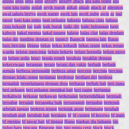
anisha
anita
anna
anne
anxiety
anxiety attack
apa kata orang
apa
yang kita mahu
aqilah
asyik marah
atikah
atiqah
attack gf
attention
awal sahaja beriya
awek gamer
awek lain
awek pubg
awin
az
bad
mood
bagi kata putus
bagi peluang
bahagia
bahasa cinta
bahasa
cinta kekasih
bai
baik
baik buruk
baiki diri
baiki hubungan
bajet
kahwin
bakal mentua
bakal tunang
balajar
balas chat
balas dendam
balas dm
banding dengan ex
bangcij
Bangcik
bangsa lain
Baran
baru bercinta
bbiana
bekas
bekas kekasih
bekas orang
bekas teman
wanita
belajar mencintai
belum bekerja
belum bersedia
belum move
on
belum sedia
benci
benda remeh
berahsia
berakhir dengan
kekecewaan
berangan
berani
berani dan yakin
berbaik
berbaik
semula
berbeza personaliti
berbeza umur
bercerai
bercinta
bercinta
dengan lelaki orang
berdamai
berdegup
berdiam diri
berdosa
bergaduh
bergelumang dengan dosa
berharap
berhati hati
beri masa
beri peluang
beri peluang memikat hati
beri ruang
berjumpa
berkahwin
berkasar
berkawan
berkenalan
berpendidikan
berpisah
bersabar
bersalah
bersangka baik
bersungguh
bertaubat
bertepuk
sebelah tangan
berterus terang
bertolak ansur
bertunang
berubah
berubah arah
berubah hati
berulang
bf
bf curang
bf kecewa
bf main
bf menipu
bf tawar hati
bf tinggal
Biana
biarkan dia bahagia
bin
hidup baru
bincang
Bingung
bini
bini minta cerai
block
block