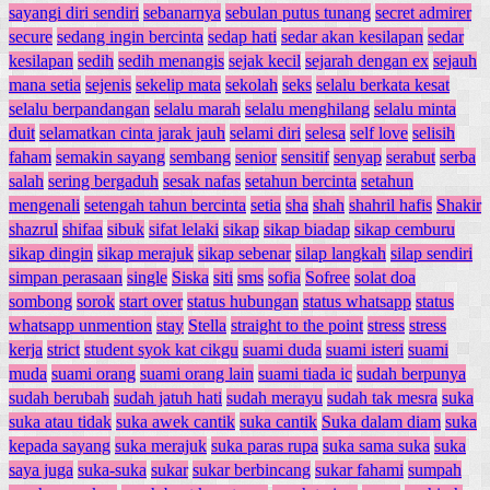
sayangi diri sendiri
sebanarnya
sebulan putus tunang
secret admirer
secure
sedang ingin bercinta
sedap hati
sedar akan kesilapan
sedar
kesilapan
sedih
sedih menangis
sejak kecil
sejarah dengan ex
sejauh
mana setia
sejenis
sekelip mata
sekolah
seks
selalu berkata kesat
selalu berpandangan
selalu marah
selalu menghilang
selalu minta
duit
selamatkan cinta jarak jauh
selami diri
selesa
self love
selisih
faham
semakin sayang
sembang
senior
sensitif
senyap
serabut
serba
salah
sering bergaduh
sesak nafas
setahun bercinta
setahun
mengenali
setengah tahun bercinta
setia
sha
shah
shahril hafis
Shakir
shazrul
shifaa
sibuk
sifat lelaki
sikap
sikap biadap
sikap cemburu
sikap dingin
sikap merajuk
sikap sebenar
silap langkah
silap sendiri
simpan perasaan
single
Siska
siti
sms
sofia
Sofree
solat doa
sombong
sorok
start over
status hubungan
status whatsapp
status
whatsapp unmention
stay
Stella
straight to the point
stress
stress
kerja
strict
student syok kat cikgu
suami duda
suami isteri
suami
muda
suami orang
suami orang lain
suami tiada ic
sudah berpunya
sudah berubah
sudah jatuh hati
sudah merayu
sudah tak mesra
suka
suka atau tidak
suka awek cantik
suka cantik
Suka dalam diam
suka
kepada sayang
suka merajuk
suka paras rupa
suka sama suka
suka
saya juga
suka-suka
sukar
sukar berbincang
sukar fahami
sumpah