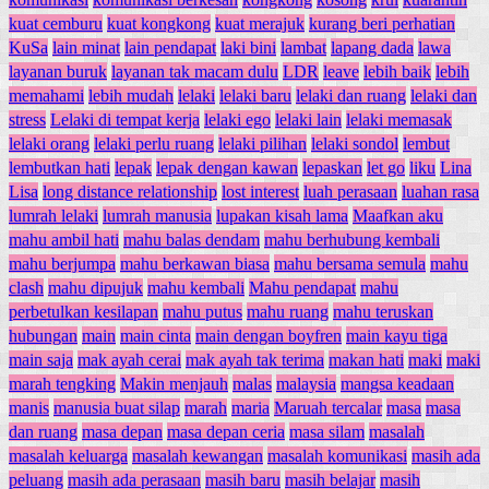
kuat cemburu
kuat kongkong
kuat merajuk
kurang beri perhatian
KuSa
lain minat
lain pendapat
laki bini
lambat
lapang dada
lawa
layanan buruk
layanan tak macam dulu
LDR
leave
lebih baik
lebih
memahami
lebih mudah
lelaki
lelaki baru
lelaki dan ruang
lelaki dan
stress
Lelaki di tempat kerja
lelaki ego
lelaki lain
lelaki memasak
lelaki orang
lelaki perlu ruang
lelaki pilihan
lelaki sondol
lembut
lembutkan hati
lepak
lepak dengan kawan
lepaskan
let go
liku
Lina
Lisa
long distance relationship
lost interest
luah perasaan
luahan rasa
lumrah lelaki
lumrah manusia
lupakan kisah lama
Maafkan aku
mahu ambil hati
mahu balas dendam
mahu berhubung kembali
mahu berjumpa
mahu berkawan biasa
mahu bersama semula
mahu
clash
mahu dipujuk
mahu kembali
Mahu pendapat
mahu
perbetulkan kesilapan
mahu putus
mahu ruang
mahu teruskan
hubungan
main
main cinta
main dengan boyfren
main kayu tiga
main saja
mak ayah cerai
mak ayah tak terima
makan hati
maki
maki
marah tengking
Makin menjauh
malas
malaysia
mangsa keadaan
manis
manusia buat silap
marah
maria
Maruah tercalar
masa
masa
dan ruang
masa depan
masa depan ceria
masa silam
masalah
masalah keluarga
masalah kewangan
masalah komunikasi
masih ada
peluang
masih ada perasaan
masih baru
masih belajar
masih