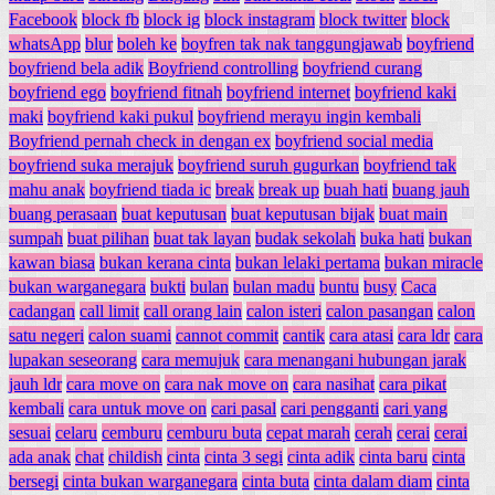
Facebook
block fb
block ig
block instagram
block twitter
block
whatsApp
blur
boleh ke
boyfren tak nak tanggungjawab
boyfriend
boyfriend bela adik
Boyfriend controlling
boyfriend curang
boyfriend ego
boyfriend fitnah
boyfriend internet
boyfriend kaki
maki
boyfriend kaki pukul
boyfriend merayu ingin kembali
Boyfriend pernah check in dengan ex
boyfriend social media
boyfriend suka merajuk
boyfriend suruh gugurkan
boyfriend tak
mahu anak
boyfriend tiada ic
break
break up
buah hati
buang jauh
buang perasaan
buat keputusan
buat keputusan bijak
buat main
sumpah
buat pilihan
buat tak layan
budak sekolah
buka hati
bukan
kawan biasa
bukan kerana cinta
bukan lelaki pertama
bukan miracle
bukan warganegara
bukti
bulan
bulan madu
buntu
busy
Caca
cadangan
call limit
call orang lain
calon isteri
calon pasangan
calon
satu negeri
calon suami
cannot commit
cantik
cara atasi
cara ldr
cara
lupakan seseorang
cara memujuk
cara menangani hubungan jarak
jauh ldr
cara move on
cara nak move on
cara nasihat
cara pikat
kembali
cara untuk move on
cari pasal
cari pengganti
cari yang
sesuai
celaru
cemburu
cemburu buta
cepat marah
cerah
cerai
cerai
ada anak
chat
childish
cinta
cinta 3 segi
cinta adik
cinta baru
cinta
bersegi
cinta bukan warganegara
cinta buta
cinta dalam diam
cinta