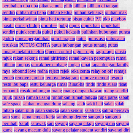
perubahan tiba tiba
pikat semula
pilih
pilihan
pilihan di tangan
sendiri
pilihan ibu bapa
pilihan kedua
pilihan keluarga
pilihan mak
pinta perkahwinan
pintu hati tertutup
pisau cukur
PJJ
pkp
playboy
positif
prinsip hidup
priorities
pubg
pujuk
pujuk hati
pujuk hati
sendiri
pujuk semula
pukul
pukul kekasih
pulihkan hubungan
punca
gaduh
punca pergaduhan
putu harapan
putus
putus asa
putus atau
teruskan
PUTUS CINTA
putus hubungan
putus tunang
putus
tunang melalui telefon
Queen control
ragu – ragu
ragu-ragu
rahsia
rajuk
rakan sekerja
ramai girlfriend
ramai kawan perempuan
ramai
pilihan
rampas
rancak bersembang
ranjau
rapat
rapat dengan family
raya
rebound love
redha
reject
rejek
reka cerita
relay on off
remaja
remeh
remove gambar
remove instagram
remove memori
respon
restu ibu bapa
restu keluarga
rimas
RinaSha
rindu
rindu suara
risau
romantik
rosak hubungan
ruang
ruang dengan kawan
ruang sendiri
rujuk
rulzah
rumah usang
runtuhkan rumah tangga
rupa paras
sabah
safe space
sahkan mengandung
sailang
sakit
sakit hati
salah
salah
faham
salah pilih
salah sangka
salah sendiri
salah tak
saling percaya
sam
sama
sama tempat kerja
sambung degree
sanggup
sanggup
berubah
Sarah
sarawak
sari
sayang
sayang cikgu
sayang dia
sayang
game
sayang macam dulu
sayang pelajar student sendiri
sayangi diri