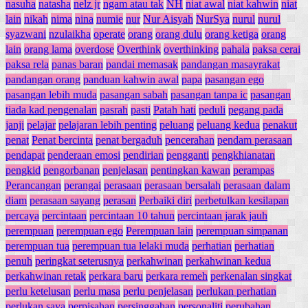
nasuha
natasha
nelz jr
ngam atau tak
NH
niat awal
niat kahwin
niat
lain
nikah
nima
nina
numie
nur
Nur Aisyah
NurSya
nurul
nurul
syazwani
nzulaikha
operate
orang
orang dulu
orang ketiga
orang
lain
orang lama
overdose
Overthink
overthinking
pahala
paksa cerai
paksa rela
panas baran
pandai memasak
pandangan masayrakat
pandangan orang
panduan kahwin awal
papa
pasangan ego
pasangan lebih muda
pasangan sabah
pasangan tanpa ic
pasangan
tiada kad pengenalan
pasrah
pasti
Patah hati
peduli
pegang pada
janji
pelajar
pelajaran lebih penting
peluang
peluang kedua
penakut
penat
Penat bercinta
penat bergaduh
pencerahan
pendam perasaan
pendapat
penderaan emosi
pendirian
pengganti
pengkhianatan
pengkid
pengorbanan
penjelasan
pentingkan kawan
perampas
Perancangan
perangai
perasaan
perasaan bersalah
perasaan dalam
diam
perasaan sayang
perasan
Perbaiki diri
perbetulkan kesilapan
percaya
percintaan
percintaan 10 tahun
percintaan jarak jauh
perempuan
perempuan ego
Perempuan lain
perempuan simpanan
perempuan tua
perempuan tua lelaki muda
perhatian
perhatian
penuh
peringkat seterusnya
perkahwinan
perkahwinan kedua
perkahwinan retak
perkara baru
perkara remeh
perkenalan singkat
perlu ketelusan
perlu masa
perlu penjelasan
perlukan perhatian
perlukan saya
perpisahan
persinggahan
personaliti
perubahan