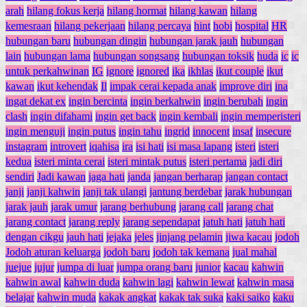
arah
hilang fokus kerja
hilang hormat
hilang kawan
hilang
kemesraan
hilang pekerjaan
hilang percaya
hint
hobi
hospital
HR
hubungan baru
hubungan dingin
hubungan jarak jauh
hubungan
lain
hubungan lama
hubungan songsang
hubungan toksik
huda
ic
ic
untuk perkahwinan
IG
ignore
ignored
ika
ikhlas
ikut couple
ikut
kawan
ikut kehendak
Il
impak cerai kepada anak
improve diri
ina
ingat dekat ex
ingin bercinta
ingin berkahwin
ingin berubah
ingin
clash
ingin difahami
ingin get back
ingin kembali
ingin memperisteri
ingin menguji
ingin putus
ingin tahu
ingrid
innocent
insaf
insecure
instagram
introvert
iqahisa
ira
isi hati
isi masa lapang
isteri
isteri
kedua
isteri minta cerai
isteri mintak putus
isteri pertama
jadi diri
sendiri
Jadi kawan
jaga hati
janda
jangan berharap
jangan contact
janji
janji kahwin
janji tak ulangi
jantung berdebar
jarak hubungan
jarak jauh
jarak umur
jarang berhubung
jarang call
jarang chat
jarang contact
jarang reply
jarang sependapat
jatuh hati
jatuh hati
dengan cikgu
jauh hati
jejaka
jeles
jinjang pelamin
jiwa kacau
jodoh
Jodoh aturan keluarga
jodoh baru
jodoh tak kemana
jual mahal
juejue
jujur
jumpa di luar
jumpa orang baru
junior
kacau
kahwin
kahwin awal
kahwin duda
kahwin lagi
kahwin lewat
kahwin masa
belajar
kahwin muda
kakak angkat
kakak tak suka
kaki saiko
kaku