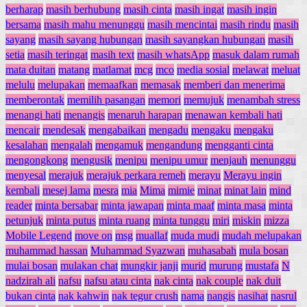
berharap
masih berhubung
masih cinta
masih ingat
masih ingin
bersama
masih mahu menunggu
masih mencintai
masih rindu
masih
sayang
masih sayang hubungan
masih sayangkan hubungan
masih
setia
masih teringat
masih text
masih whatsApp
masuk dalam rumah
mata duitan
matang
matlamat
mcg
mco
media sosial
melawat
meluat
melulu
melupakan
memaafkan
memasak
memberi dan menerima
memberontak
memilih pasangan
memori
memujuk
menambah stress
menangi hati
menangis
menaruh harapan
menawan kembali hati
mencair
mendesak
mengabaikan
mengadu
mengaku
mengaku
kesalahan
mengalah
mengamuk
mengandung
mengganti cinta
mengongkong
mengusik
menipu
menipu umur
menjauh
menunggu
menyesal
merajuk
merajuk perkara remeh
merayu
Merayu ingin
kembali
mesej lama
mesra
mia
Mima
mimie
minat
minat lain
mind
reader
minta bersabar
minta jawapan
minta maaf
minta masa
minta
petunjuk
minta putus
minta ruang
minta tunggu
miri
miskin
mizza
Mobile Legend
move on
msg
muallaf
muda mudi
mudah melupakan
muhammad hassan
Muhammad Syazwan
muhasabah
mula bosan
mulai bosan
mulakan chat
mungkir janji
murid
murung
mustafa
N
nadzirah ali
nafsu
nafsu atau cinta
nak cinta
nak couple
nak duit
bukan cinta
nak kahwin
nak tegur crush
nama
nangis
nasihat
nasrul