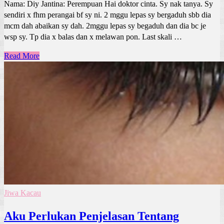
Nama: Diy Jantina: Perempuan Hai doktor cinta. Sy nak tanya. Sy
sendiri x fhm perangai bf sy ni. 2 mggu lepas sy bergaduh sbb dia
mcm dah abaikan sy dah. 2mggu lepas sy begaduh dan dia bc je
wsp sy. Tp dia x balas dan x melawan pon. Last skali …
Read More
Jiwa Kacau
Aku Perlukan Penjelasan Tentang