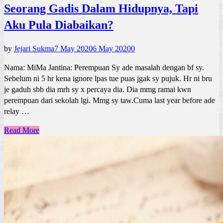
Seorang Gadis Dalam Hidupnya, Tapi
Aku Pula Diabaikan?
by
Jejari Sukma
7 May 2020
6 May 2020
0
Nama: MiMa Jantina: Perempuan Sy ade masalah dengan bf sy.
Sebelum ni 5 hr kena ignore lpas tue puas jgak sy pujuk. Hr ni bru
je gaduh sbb dia mrh sy x percaya dia. Dia mmg ramai kwn
perempuan dari sekolah lgi. Mmg sy taw.Cuma last year before ade
relay …
Read More