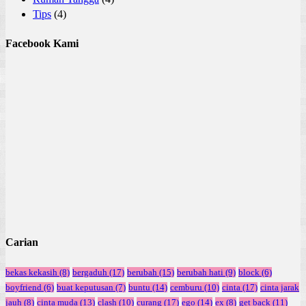
Tips
(4)
Facebook Kami
Carian
bekas kekasih
(8)
bergaduh
(17)
berubah
(15)
berubah hati
(9)
block
(6)
boyfriend
(6)
buat keputusan
(7)
buntu
(14)
cemburu
(10)
cinta
(17)
cinta jarak
jauh
(8)
cinta muda
(13)
clash
(10)
curang
(17)
ego
(14)
ex
(8)
get back
(11)