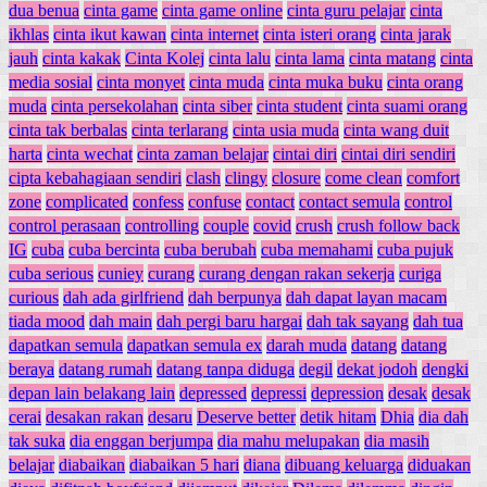
dua benua
cinta game
cinta game online
cinta guru pelajar
cinta
ikhlas
cinta ikut kawan
cinta internet
cinta isteri orang
cinta jarak
jauh
cinta kakak
Cinta Kolej
cinta lalu
cinta lama
cinta matang
cinta
media sosial
cinta monyet
cinta muda
cinta muka buku
cinta orang
muda
cinta persekolahan
cinta siber
cinta student
cinta suami orang
cinta tak berbalas
cinta terlarang
cinta usia muda
cinta wang duit
harta
cinta wechat
cinta zaman belajar
cintai diri
cintai diri sendiri
cipta kebahagiaan sendiri
clash
clingy
closure
come clean
comfort
zone
complicated
confess
confuse
contact
contact semula
control
control perasaan
controlling
couple
covid
crush
crush follow back
IG
cuba
cuba bercinta
cuba berubah
cuba memahami
cuba pujuk
cuba serious
cuniey
curang
curang dengan rakan sekerja
curiga
curious
dah ada girlfriend
dah berpunya
dah dapat layan macam
tiada mood
dah main
dah pergi baru hargai
dah tak sayang
dah tua
dapatkan semula
dapatkan semula ex
darah muda
datang
datang
beraya
datang rumah
datang tanpa diduga
degil
dekat jodoh
dengki
depan lain belakang lain
depressed
depressi
depression
desak
desak
cerai
desakan rakan
desaru
Deserve better
detik hitam
Dhia
dia dah
tak suka
dia enggan berjumpa
dia mahu melupakan
dia masih
belajar
diabaikan
diabaikan 5 hari
diana
dibuang keluarga
diduakan