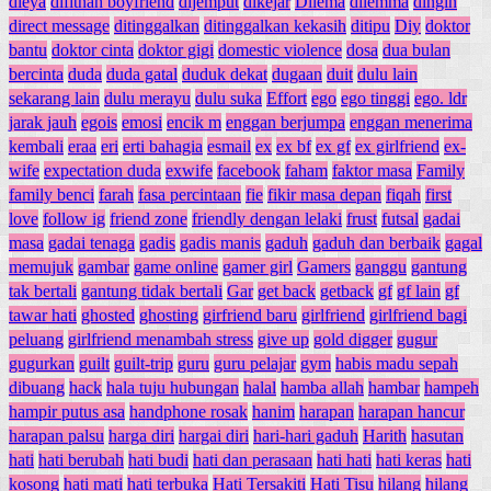
dieya
difitnah boyfriend
dijemput
dikejar
Dilema
dilemma
dingin
direct message
ditinggalkan
ditinggalkan kekasih
ditipu
Diy
doktor
bantu
doktor cinta
doktor gigi
domestic violence
dosa
dua bulan
bercinta
duda
duda gatal
duduk dekat
dugaan
duit
dulu lain
sekarang lain
dulu merayu
dulu suka
Effort
ego
ego tinggi
ego. ldr
jarak jauh
egois
emosi
encik m
enggan berjumpa
enggan menerima
kembali
eraa
eri
erti bahagia
esmail
ex
ex bf
ex gf
ex girlfriend
ex-
wife
expectation duda
exwife
facebook
faham
faktor masa
Family
family benci
farah
fasa percintaan
fie
fikir masa depan
fiqah
first
love
follow ig
friend zone
friendly dengan lelaki
frust
futsal
gadai
masa
gadai tenaga
gadis
gadis manis
gaduh
gaduh dan berbaik
gagal
memujuk
gambar
game online
gamer girl
Gamers
ganggu
gantung
tak bertali
gantung tidak bertali
Gar
get back
getback
gf
gf lain
gf
tawar hati
ghosted
ghosting
girfriend baru
girlfriend
girlfriend bagi
peluang
girlfriend menambah stress
give up
gold digger
gugur
gugurkan
guilt
guilt-trip
guru
guru pelajar
gym
habis madu sepah
dibuang
hack
hala tuju hubungan
halal
hamba allah
hambar
hampeh
hampir putus asa
handphone rosak
hanim
harapan
harapan hancur
harapan palsu
harga diri
hargai diri
hari-hari gaduh
Harith
hasutan
hati
hati berubah
hati budi
hati dan perasaan
hati hati
hati keras
hati
kosong
hati mati
hati terbuka
Hati Tersakiti
Hati Tisu
hilang
hilang