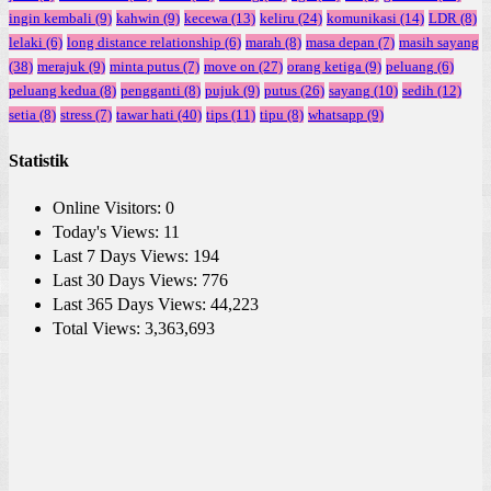
ingin kembali
(9)
kahwin
(9)
kecewa
(13)
keliru
(24)
komunikasi
(14)
LDR
(8)
lelaki
(6)
long distance relationship
(6)
marah
(8)
masa depan
(7)
masih sayang
(38)
merajuk
(9)
minta putus
(7)
move on
(27)
orang ketiga
(9)
peluang
(6)
peluang kedua
(8)
pengganti
(8)
pujuk
(9)
putus
(26)
sayang
(10)
sedih
(12)
setia
(8)
stress
(7)
tawar hati
(40)
tips
(11)
tipu
(8)
whatsapp
(9)
Statistik
Online Visitors:
0
Today's Views:
11
Last 7 Days Views:
194
Last 30 Days Views:
776
Last 365 Days Views:
44,223
Total Views:
3,363,693