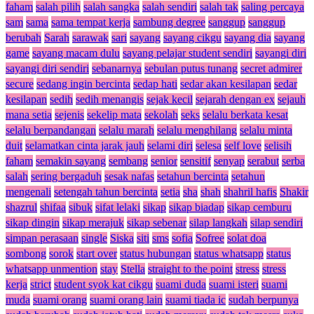
faham
salah pilih
salah sangka
salah sendiri
salah tak
saling percaya
sam
sama
sama tempat kerja
sambung degree
sanggup
sanggup
berubah
Sarah
sarawak
sari
sayang
sayang cikgu
sayang dia
sayang
game
sayang macam dulu
sayang pelajar student sendiri
sayangi diri
sayangi diri sendiri
sebanarnya
sebulan putus tunang
secret admirer
secure
sedang ingin bercinta
sedap hati
sedar akan kesilapan
sedar
kesilapan
sedih
sedih menangis
sejak kecil
sejarah dengan ex
sejauh
mana setia
sejenis
sekelip mata
sekolah
seks
selalu berkata kesat
selalu berpandangan
selalu marah
selalu menghilang
selalu minta
duit
selamatkan cinta jarak jauh
selami diri
selesa
self love
selisih
faham
semakin sayang
sembang
senior
sensitif
senyap
serabut
serba
salah
sering bergaduh
sesak nafas
setahun bercinta
setahun
mengenali
setengah tahun bercinta
setia
sha
shah
shahril hafis
Shakir
shazrul
shifaa
sibuk
sifat lelaki
sikap
sikap biadap
sikap cemburu
sikap dingin
sikap merajuk
sikap sebenar
silap langkah
silap sendiri
simpan perasaan
single
Siska
siti
sms
sofia
Sofree
solat doa
sombong
sorok
start over
status hubungan
status whatsapp
status
whatsapp unmention
stay
Stella
straight to the point
stress
stress
kerja
strict
student syok kat cikgu
suami duda
suami isteri
suami
muda
suami orang
suami orang lain
suami tiada ic
sudah berpunya