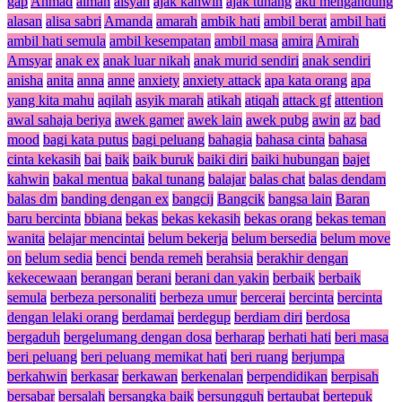
gap
Ahmad
aiman
aisyah
ajak kahwin
ajak tunang
aku mengandung
alasan
alisa sabri
Amanda
amarah
ambik hati
ambil berat
ambil hati
ambil hati semula
ambil kesempatan
ambil masa
amira
Amirah
Amsyar
anak ex
anak luar nikah
anak murid sendiri
anak sendiri
anisha
anita
anna
anne
anxiety
anxiety attack
apa kata orang
apa
yang kita mahu
aqilah
asyik marah
atikah
atiqah
attack gf
attention
awal sahaja beriya
awek gamer
awek lain
awek pubg
awin
az
bad
mood
bagi kata putus
bagi peluang
bahagia
bahasa cinta
bahasa
cinta kekasih
bai
baik
baik buruk
baiki diri
baiki hubungan
bajet
kahwin
bakal mentua
bakal tunang
balajar
balas chat
balas dendam
balas dm
banding dengan ex
bangcij
Bangcik
bangsa lain
Baran
baru bercinta
bbiana
bekas
bekas kekasih
bekas orang
bekas teman
wanita
belajar mencintai
belum bekerja
belum bersedia
belum move
on
belum sedia
benci
benda remeh
berahsia
berakhir dengan
kekecewaan
berangan
berani
berani dan yakin
berbaik
berbaik
semula
berbeza personaliti
berbeza umur
bercerai
bercinta
bercinta
dengan lelaki orang
berdamai
berdegup
berdiam diri
berdosa
bergaduh
bergelumang dengan dosa
berharap
berhati hati
beri masa
beri peluang
beri peluang memikat hati
beri ruang
berjumpa
berkahwin
berkasar
berkawan
berkenalan
berpendidikan
berpisah
bersabar
bersalah
bersangka baik
bersungguh
bertaubat
bertepuk