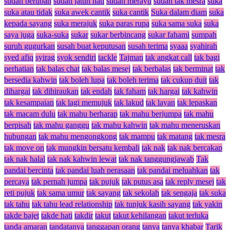
sudah berubah
sudah jatuh hati
sudah merayu
sudah tak mesra
suka
suka atau tidak
suka awek cantik
suka cantik
Suka dalam diam
suka
kepada sayang
suka merajuk
suka paras rupa
suka sama suka
suka
saya juga
suka-suka
sukar
sukar berbincang
sukar fahami
sumpah
suruh gugurkan
susah buat keputusan
susah terima
syaaa
syahirah
syed afiq
syirag
syok sendiri
tackle
Tajman
tak angkat call
tak bagi
perhatian
tak balas chat
tak balas mesej
tak berbalas
tak berminat
tak
bersedia kahwin
tak boleh lupa
tak boleh terima
tak cukup duit
tak
dihargai
tak dihiraukan
tak endah
tak faham
tak hargai
tak kahwin
tak kesampaian
tak lagi memujuk
tak lakud
tak layan
tak lepaskan
tak macam dulu
tak mahu berharap
tak mahu berjumpa
tak mahu
berpisah
tak mahu ganggu
tak mahu kahwin
tak mahu meneruskan
hubungan
tak mahu mengongkong
tak mampu
tak matang
tak mesra
tak move on
tak mungkin bersatu kembali
tak nak
tak nak bercakap
tak nak halal
tak nak kahwin lewat
tak nak tanggungjawab
Tak
pandai bercinta
tak pandai luah perasaan
tak pandai meluahkan
tak
percaya
tak pernah jumpa
tak pujuk
tak putus asa
tak reply mesej
tak
reti pujuk
tak sama umur
tak sayang
tak sekolah
tak sengaja
tak suka
tak tahu
tak tahu lead relationship
tak tunjuk kasih sayang
tak yakin
takde bajet
takde hati
takdir
takut
takut kehilangan
takut terluka
tanda amaran
tandatanya
tanggapan orang
tanya
tanya khabar
Tarik