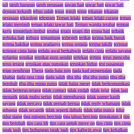
tali
taruh harapan
taruh perasaan
tawan hati
tawar hati
tawar hati
dengan kekasih
tebus salah
tegas
teguh
tegur
tekanan
tekanan
perasaan
teknologi
telegram
Teman lelaki
teman lelaki curang
teman
lelaki menjauh
teman lelaki tawar hati
Teman wanita terabai
tempat
kerja
tenggelam timbul
terabai
terapi
terapi diri
terasa hati
terbaik
terbuka hati
terburu
tergantung
terhegeh
terikat
terima baik buruk
terima hakikat
terima seadanya
terima semula
terima takdir
teringat
teringat cinta lama
terlalu awal berkahwin
terlalu cinta
terlalu sayang
terlanjur
terpikat
terpikat guru sendiri
tertekan
tertipu
terus mencuba
terus terang
teruskan atau putuskan
teruskan hidup
test pasangan
tetap pendirian
Thena
tiada hala tuju
tiada kad pengenalan
tiada
khabar
tiada rasa cinta
tiada salah
tiba tiba
tiba tiba putus
tiba-tiba
berubah
tiba-tiba minta putus
tidak balas mesej
tidak berkomunikasi
tidak berterus-terang
tidak contact
tidak endah
tidak jujur
tidak lagi
menarik
tidak mahu serius
tidak menghargai
tidak pamer kasih
sayang
tidak percaya
tidak pernah bersua
tidak reply whatsapp
tidak
sebagus
tidak secantik
tidak seperti dahulu
tidak tahu punca
tidur
tidur siang
tiga minggu bercinta
tiga tahun bercinta
tingakatan 4
tips
tips berubah
tips cara ldr
tips cara untuk move on
tips cinta
tips cinta
jarak jauh
tips hubungan jarak jauh
tips kahwin awal
tips kekalkan