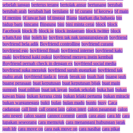
sebelah tangan
berterus terang
bertolak ansur
bertunang
berubah
berubah arah
berubah hati
berulang
bf
bf curang
bf kecewa
bf main
bf menipu
bf tawar hati
bf tinggal
Biana
biarkan dia bahagia
bin
hidup baru
bincang
Bingung
bini
bini minta cerai
block
block
Facebook
block fb
block ig
block instagram
block twitter
block
whatsApp
blur
boleh ke
boyfren tak nak tanggungjawab
boyfriend
boyfriend bela adik
Boyfriend controlling
boyfriend curang
boyfriend ego
boyfriend fitnah
boyfriend internet
boyfriend kaki
maki
boyfriend kaki pukul
boyfriend merayu ingin kembali
Boyfriend pernah check in dengan ex
boyfriend social media
boyfriend suka merajuk
boyfriend suruh gugurkan
boyfriend tak
mahu anak
boyfriend tiada ic
break
break up
buah hati
buang jauh
buang perasaan
buat keputusan
buat keputusan bijak
buat main
sumpah
buat pilihan
buat tak layan
budak sekolah
buka hati
bukan
kawan biasa
bukan kerana cinta
bukan lelaki pertama
bukan miracle
bukan warganegara
bukti
bulan
bulan madu
buntu
busy
Caca
cadangan
call limit
call orang lain
calon isteri
calon pasangan
calon
satu negeri
calon suami
cannot commit
cantik
cara atasi
cara ldr
cara
lupakan seseorang
cara memujuk
cara menangani hubungan jarak
jauh ldr
cara move on
cara nak move on
cara nasihat
cara pikat