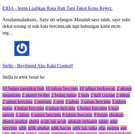
EIDA
-
Ingin Luahkan Rasa Hati Tapi Takut Kena Reject.
Assalamualaikum.. Saye dri selangor. Masalah saye ialah, saye suke
dekat sorang ni nak kata bercinta,tak tapi hubungan kami mcm
org…
Stello
-
Boyfriend Aku Kaki Control!
Stella ni tetek besar ke
10 bulan memikat hati
10 tahun bercinta
10 tahun berkawan
2 akaun
instagram
2 akaun twitter
2 bulan putus
2 hala
2 kali curang
2 tahun
2 tahun bercinta
3 penjuru
3 segi
3 tahun
3 tahun bercinta
3 tahun
nafsu
4 bulan bercinta
4 tahun bercinta
5 bulan bercinta
5 hari
ignore
6 tahun
6 tahun bercinta
8 tahun bercinta
9 bulan
abaikan
abang angkat
abdul
acuh tak acuh
adakah peluang
adam
adat
bercinta
adik
adik angkat
adik kacau
adik tak suka
afiq
agama
age