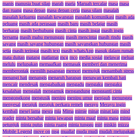
manis
manusia buat silap
marah
maria
Maruah tercalar
masa
masa
dan ruang
masa depan
masa depan ceria
masa silam
masalah
masalah keluarga
masalah kewangan
masalah komunikasi
masih ada
peluang
masih ada perasaan
masih baru
masih belajar
masih
berharap
masih berhubung
masih cinta
masih ingat
masih ingin
bersama
masih mahu menunggu
masih mencintai
masih rindu
masih
sayang
masih sayang hubungan
masih sayangkan hubungan
masih
setia
masih teringat
masih text
masih whatsApp
masuk dalam rumah
mata duitan
matang
matlamat
mcg
mco
media sosial
melawat
meluat
melulu
melupakan
memaafkan
memasak
memberi dan menerima
memberontak
memilih pasangan
memori
memujuk
menambah stress
menangi hati
menangis
menaruh harapan
menawan kembali hati
mencair
mendesak
mengabaikan
mengadu
mengaku
mengaku
kesalahan
mengalah
mengamuk
mengandung
mengganti cinta
mengongkong
mengusik
menipu
menipu umur
menjauh
menunggu
menyesal
merajuk
merajuk perkara remeh
merayu
Merayu ingin
kembali
mesej lama
mesra
mia
Mima
mimie
minat
minat lain
mind
reader
minta bersabar
minta jawapan
minta maaf
minta masa
minta
petunjuk
minta putus
minta ruang
minta tunggu
miri
miskin
mizza
Mobile Legend
move on
msg
muallaf
muda mudi
mudah melupakan