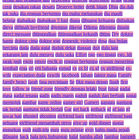
cerai
desakan rakan
desaru
Deserve better
detik hitam
Dhia
dia dah
tak suka
dia enggan berjumpa
dia mahu melupakan
dia masih
belajar
diabaikan
diabaikan 5 hari
diana
dibuang keluarga
diduakan
dieya
difitnah boyfriend
dijemput
dikejar
Dilema
dilemma
dingin
direct message
ditinggalkan
ditinggalkan kekasih
ditipu
Diy
doktor
bantu
doktor cinta
doktor gigi
domestic violence
dosa
dua bulan
bercinta
duda
duda gatal
duduk dekat
dugaan
duit
dulu lain
sekarang lain
dulu merayu
dulu suka
Effort
ego
ego tinggi
ego. ldr
jarak jauh
egois
emosi
encik m
enggan berjumpa
enggan menerima
kembali
eraa
eri
erti bahagia
esmail
ex
ex bf
ex gf
ex girlfriend
ex-
wife
expectation duda
exwife
facebook
faham
faktor masa
Family
family benci
farah
fasa percintaan
fie
fikir masa depan
fiqah
first
love
follow ig
friend zone
friendly dengan lelaki
frust
futsal
gadai
masa
gadai tenaga
gadis
gadis manis
gaduh
gaduh dan berbaik
gagal
memujuk
gambar
game online
gamer girl
Gamers
ganggu
gantung
tak bertali
gantung tidak bertali
Gar
get back
getback
gf
gf lain
gf
tawar hati
ghosted
ghosting
girfriend baru
girlfriend
girlfriend bagi
peluang
girlfriend menambah stress
give up
gold digger
gugur
gugurkan
guilt
guilt-trip
guru
guru pelajar
gym
habis madu sepah
dibuang
hack
hala tuju hubungan
halal
hamba allah
hambar
hampeh