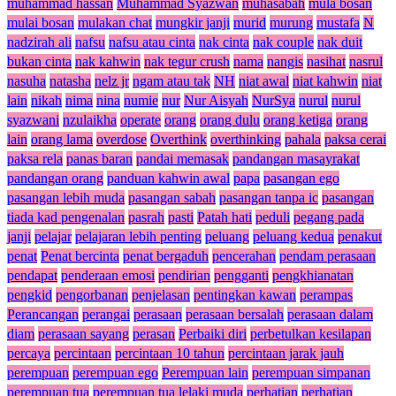
muhammad hassan
Muhammad Syazwan
muhasabah
mula bosan
mulai bosan
mulakan chat
mungkir janji
murid
murung
mustafa
N
nadzirah ali
nafsu
nafsu atau cinta
nak cinta
nak couple
nak duit
bukan cinta
nak kahwin
nak tegur crush
nama
nangis
nasihat
nasrul
nasuha
natasha
nelz jr
ngam atau tak
NH
niat awal
niat kahwin
niat
lain
nikah
nima
nina
numie
nur
Nur Aisyah
NurSya
nurul
nurul
syazwani
nzulaikha
operate
orang
orang dulu
orang ketiga
orang
lain
orang lama
overdose
Overthink
overthinking
pahala
paksa cerai
paksa rela
panas baran
pandai memasak
pandangan masayrakat
pandangan orang
panduan kahwin awal
papa
pasangan ego
pasangan lebih muda
pasangan sabah
pasangan tanpa ic
pasangan
tiada kad pengenalan
pasrah
pasti
Patah hati
peduli
pegang pada
janji
pelajar
pelajaran lebih penting
peluang
peluang kedua
penakut
penat
Penat bercinta
penat bergaduh
pencerahan
pendam perasaan
pendapat
penderaan emosi
pendirian
pengganti
pengkhianatan
pengkid
pengorbanan
penjelasan
pentingkan kawan
perampas
Perancangan
perangai
perasaan
perasaan bersalah
perasaan dalam
diam
perasaan sayang
perasan
Perbaiki diri
perbetulkan kesilapan
percaya
percintaan
percintaan 10 tahun
percintaan jarak jauh
perempuan
perempuan ego
Perempuan lain
perempuan simpanan
perempuan tua
perempuan tua lelaki muda
perhatian
perhatian