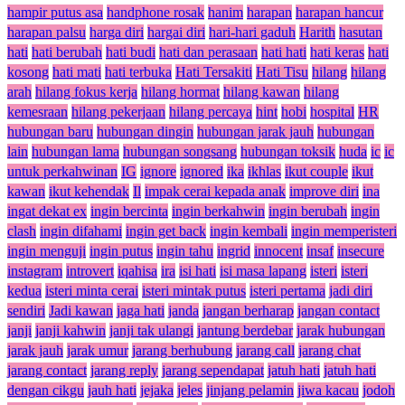
hampir putus asa
handphone rosak
hanim
harapan
harapan hancur
harapan palsu
harga diri
hargai diri
hari-hari gaduh
Harith
hasutan
hati
hati berubah
hati budi
hati dan perasaan
hati hati
hati keras
hati
kosong
hati mati
hati terbuka
Hati Tersakiti
Hati Tisu
hilang
hilang
arah
hilang fokus kerja
hilang hormat
hilang kawan
hilang
kemesraan
hilang pekerjaan
hilang percaya
hint
hobi
hospital
HR
hubungan baru
hubungan dingin
hubungan jarak jauh
hubungan
lain
hubungan lama
hubungan songsang
hubungan toksik
huda
ic
ic
untuk perkahwinan
IG
ignore
ignored
ika
ikhlas
ikut couple
ikut
kawan
ikut kehendak
Il
impak cerai kepada anak
improve diri
ina
ingat dekat ex
ingin bercinta
ingin berkahwin
ingin berubah
ingin
clash
ingin difahami
ingin get back
ingin kembali
ingin memperisteri
ingin menguji
ingin putus
ingin tahu
ingrid
innocent
insaf
insecure
instagram
introvert
iqahisa
ira
isi hati
isi masa lapang
isteri
isteri
kedua
isteri minta cerai
isteri mintak putus
isteri pertama
jadi diri
sendiri
Jadi kawan
jaga hati
janda
jangan berharap
jangan contact
janji
janji kahwin
janji tak ulangi
jantung berdebar
jarak hubungan
jarak jauh
jarak umur
jarang berhubung
jarang call
jarang chat
jarang contact
jarang reply
jarang sependapat
jatuh hati
jatuh hati
dengan cikgu
jauh hati
jejaka
jeles
jinjang pelamin
jiwa kacau
jodoh