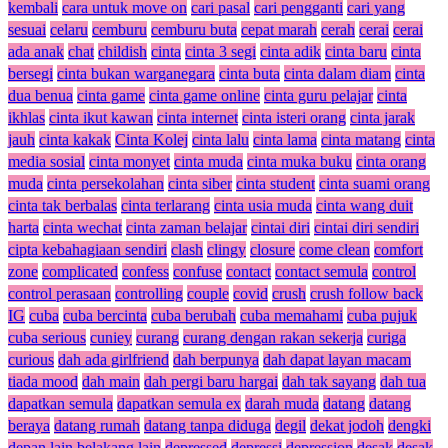
kembali
cara untuk move on
cari pasal
cari pengganti
cari yang
sesuai
celaru
cemburu
cemburu buta
cepat marah
cerah
cerai
cerai
ada anak
chat
childish
cinta
cinta 3 segi
cinta adik
cinta baru
cinta
bersegi
cinta bukan warganegara
cinta buta
cinta dalam diam
cinta
dua benua
cinta game
cinta game online
cinta guru pelajar
cinta
ikhlas
cinta ikut kawan
cinta internet
cinta isteri orang
cinta jarak
jauh
cinta kakak
Cinta Kolej
cinta lalu
cinta lama
cinta matang
cinta
media sosial
cinta monyet
cinta muda
cinta muka buku
cinta orang
muda
cinta persekolahan
cinta siber
cinta student
cinta suami orang
cinta tak berbalas
cinta terlarang
cinta usia muda
cinta wang duit
harta
cinta wechat
cinta zaman belajar
cintai diri
cintai diri sendiri
cipta kebahagiaan sendiri
clash
clingy
closure
come clean
comfort
zone
complicated
confess
confuse
contact
contact semula
control
control perasaan
controlling
couple
covid
crush
crush follow back
IG
cuba
cuba bercinta
cuba berubah
cuba memahami
cuba pujuk
cuba serious
cuniey
curang
curang dengan rakan sekerja
curiga
curious
dah ada girlfriend
dah berpunya
dah dapat layan macam
tiada mood
dah main
dah pergi baru hargai
dah tak sayang
dah tua
dapatkan semula
dapatkan semula ex
darah muda
datang
datang
beraya
datang rumah
datang tanpa diduga
degil
dekat jodoh
dengki
depan lain belakang lain
depressed
depressi
depression
desak
desak