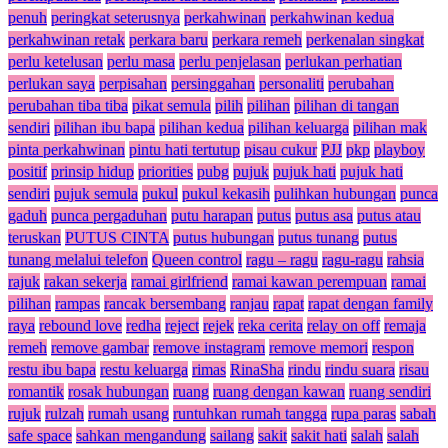
penuh
peringkat seterusnya
perkahwinan
perkahwinan kedua
perkahwinan retak
perkara baru
perkara remeh
perkenalan singkat
perlu ketelusan
perlu masa
perlu penjelasan
perlukan perhatian
perlukan saya
perpisahan
persinggahan
personaliti
perubahan
perubahan tiba tiba
pikat semula
pilih
pilihan
pilihan di tangan
sendiri
pilihan ibu bapa
pilihan kedua
pilihan keluarga
pilihan mak
pinta perkahwinan
pintu hati tertutup
pisau cukur
PJJ
pkp
playboy
positif
prinsip hidup
priorities
pubg
pujuk
pujuk hati
pujuk hati
sendiri
pujuk semula
pukul
pukul kekasih
pulihkan hubungan
punca
gaduh
punca pergaduhan
putu harapan
putus
putus asa
putus atau
teruskan
PUTUS CINTA
putus hubungan
putus tunang
putus
tunang melalui telefon
Queen control
ragu – ragu
ragu-ragu
rahsia
rajuk
rakan sekerja
ramai girlfriend
ramai kawan perempuan
ramai
pilihan
rampas
rancak bersembang
ranjau
rapat
rapat dengan family
raya
rebound love
redha
reject
rejek
reka cerita
relay on off
remaja
remeh
remove gambar
remove instagram
remove memori
respon
restu ibu bapa
restu keluarga
rimas
RinaSha
rindu
rindu suara
risau
romantik
rosak hubungan
ruang
ruang dengan kawan
ruang sendiri
rujuk
rulzah
rumah usang
runtuhkan rumah tangga
rupa paras
sabah
safe space
sahkan mengandung
sailang
sakit
sakit hati
salah
salah