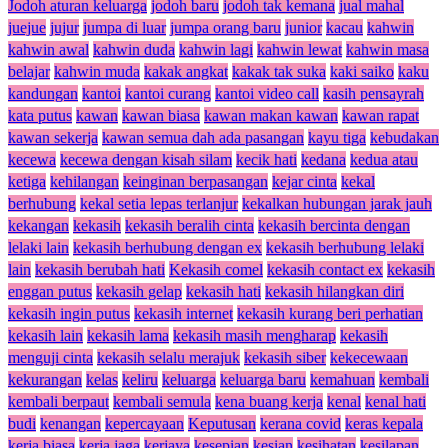
Jodoh aturan keluarga
jodoh baru
jodoh tak kemana
jual mahal
juejue
jujur
jumpa di luar
jumpa orang baru
junior
kacau
kahwin
kahwin awal
kahwin duda
kahwin lagi
kahwin lewat
kahwin masa
belajar
kahwin muda
kakak angkat
kakak tak suka
kaki saiko
kaku
kandungan
kantoi
kantoi curang
kantoi video call
kasih pensayrah
kata putus
kawan
kawan biasa
kawan makan kawan
kawan rapat
kawan sekerja
kawan semua dah ada pasangan
kayu tiga
kebudakan
kecewa
kecewa dengan kisah silam
kecik hati
kedana
kedua atau
ketiga
kehilangan
keinginan berpasangan
kejar cinta
kekal
berhubung
kekal setia lepas terlanjur
kekalkan hubungan jarak jauh
kekangan
kekasih
kekasih beralih cinta
kekasih bercinta dengan
lelaki lain
kekasih berhubung dengan ex
kekasih berhubung lelaki
lain
kekasih berubah hati
Kekasih comel
kekasih contact ex
kekasih
enggan putus
kekasih gelap
kekasih hati
kekasih hilangkan diri
kekasih ingin putus
kekasih internet
kekasih kurang beri perhatian
kekasih lain
kekasih lama
kekasih masih mengharap
kekasih
menguji cinta
kekasih selalu merajuk
kekasih siber
kekecewaan
kekurangan
kelas
keliru
keluarga
keluarga baru
kemahuan
kembali
kembali berpaut
kembali semula
kena buang kerja
kenal
kenal hati
budi
kenangan
kepercayaan
Keputusan
kerana covid
keras kepala
kerja biasa
kerja jaga
kerjaya
kesepian
kesian
kesihatan
kesilapan