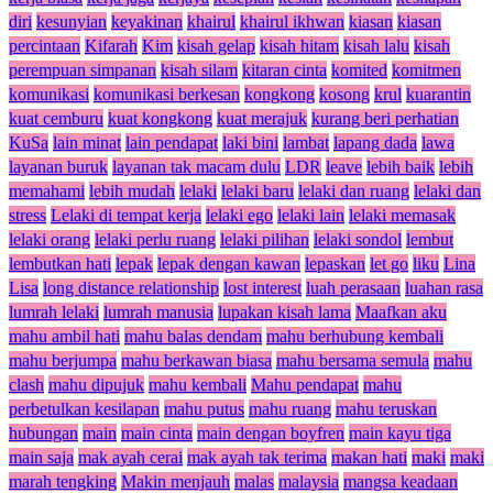
diri
kesunyian
keyakinan
khairul
khairul ikhwan
kiasan
kiasan
percintaan
Kifarah
Kim
kisah gelap
kisah hitam
kisah lalu
kisah
perempuan simpanan
kisah silam
kitaran cinta
komited
komitmen
komunikasi
komunikasi berkesan
kongkong
kosong
krul
kuarantin
kuat cemburu
kuat kongkong
kuat merajuk
kurang beri perhatian
KuSa
lain minat
lain pendapat
laki bini
lambat
lapang dada
lawa
layanan buruk
layanan tak macam dulu
LDR
leave
lebih baik
lebih
memahami
lebih mudah
lelaki
lelaki baru
lelaki dan ruang
lelaki dan
stress
Lelaki di tempat kerja
lelaki ego
lelaki lain
lelaki memasak
lelaki orang
lelaki perlu ruang
lelaki pilihan
lelaki sondol
lembut
lembutkan hati
lepak
lepak dengan kawan
lepaskan
let go
liku
Lina
Lisa
long distance relationship
lost interest
luah perasaan
luahan rasa
lumrah lelaki
lumrah manusia
lupakan kisah lama
Maafkan aku
mahu ambil hati
mahu balas dendam
mahu berhubung kembali
mahu berjumpa
mahu berkawan biasa
mahu bersama semula
mahu
clash
mahu dipujuk
mahu kembali
Mahu pendapat
mahu
perbetulkan kesilapan
mahu putus
mahu ruang
mahu teruskan
hubungan
main
main cinta
main dengan boyfren
main kayu tiga
main saja
mak ayah cerai
mak ayah tak terima
makan hati
maki
maki
marah tengking
Makin menjauh
malas
malaysia
mangsa keadaan