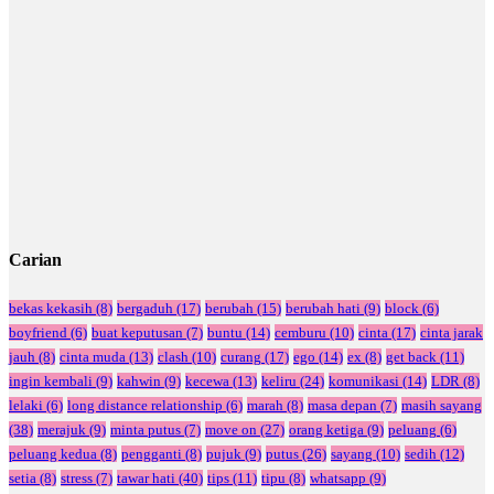
Carian
bekas kekasih
(8)
bergaduh
(17)
berubah
(15)
berubah hati
(9)
block
(6)
boyfriend
(6)
buat keputusan
(7)
buntu
(14)
cemburu
(10)
cinta
(17)
cinta jarak
jauh
(8)
cinta muda
(13)
clash
(10)
curang
(17)
ego
(14)
ex
(8)
get back
(11)
ingin kembali
(9)
kahwin
(9)
kecewa
(13)
keliru
(24)
komunikasi
(14)
LDR
(8)
lelaki
(6)
long distance relationship
(6)
marah
(8)
masa depan
(7)
masih sayang
(38)
merajuk
(9)
minta putus
(7)
move on
(27)
orang ketiga
(9)
peluang
(6)
peluang kedua
(8)
pengganti
(8)
pujuk
(9)
putus
(26)
sayang
(10)
sedih
(12)
setia
(8)
stress
(7)
tawar hati
(40)
tips
(11)
tipu
(8)
whatsapp
(9)