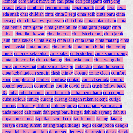
kembali
cara untuk move on
cari pasal
cari pengganti
cari yang
sesuai
celaru
cemburu
cemburu buta
cepat marah
cerah
cerai
cerai
ada anak
chat
childish
cinta
cinta 3 segi
cinta adik
cinta baru
cinta
bersegi
cinta bukan warganegara
cinta buta
cinta dalam diam
cinta
dua benua
cinta game
cinta game online
cinta guru pelajar
cinta
ikhlas
cinta ikut kawan
cinta internet
cinta isteri orang
cinta jarak
jauh
cinta kakak
Cinta Kolej
cinta lalu
cinta lama
cinta matang
cinta
media sosial
cinta monyet
cinta muda
cinta muka buku
cinta orang
muda
cinta persekolahan
cinta siber
cinta student
cinta suami orang
cinta tak berbalas
cinta terlarang
cinta usia muda
cinta wang duit
harta
cinta wechat
cinta zaman belajar
cintai diri
cintai diri sendiri
cipta kebahagiaan sendiri
clash
clingy
closure
come clean
comfort
zone
complicated
confess
confuse
contact
contact semula
control
control perasaan
controlling
couple
covid
crush
crush follow back
IG
cuba
cuba bercinta
cuba berubah
cuba memahami
cuba pujuk
cuba serious
cuniey
curang
curang dengan rakan sekerja
curiga
curious
dah ada girlfriend
dah berpunya
dah dapat layan macam
tiada mood
dah main
dah pergi baru hargai
dah tak sayang
dah tua
dapatkan semula
dapatkan semula ex
darah muda
datang
datang
beraya
datang rumah
datang tanpa diduga
degil
dekat jodoh
dengki
depan lain belakang lain
depressed
depressi
depression
desak
desak