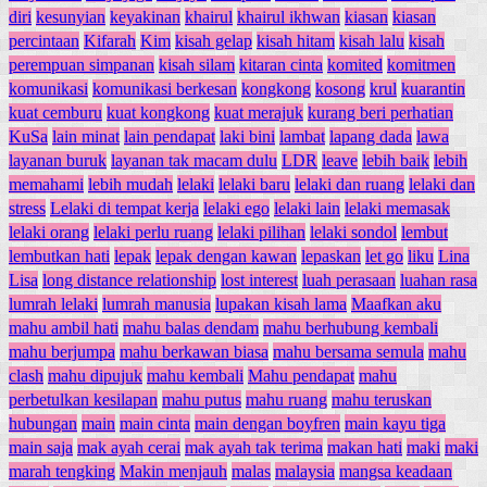
diri
kesunyian
keyakinan
khairul
khairul ikhwan
kiasan
kiasan
percintaan
Kifarah
Kim
kisah gelap
kisah hitam
kisah lalu
kisah
perempuan simpanan
kisah silam
kitaran cinta
komited
komitmen
komunikasi
komunikasi berkesan
kongkong
kosong
krul
kuarantin
kuat cemburu
kuat kongkong
kuat merajuk
kurang beri perhatian
KuSa
lain minat
lain pendapat
laki bini
lambat
lapang dada
lawa
layanan buruk
layanan tak macam dulu
LDR
leave
lebih baik
lebih
memahami
lebih mudah
lelaki
lelaki baru
lelaki dan ruang
lelaki dan
stress
Lelaki di tempat kerja
lelaki ego
lelaki lain
lelaki memasak
lelaki orang
lelaki perlu ruang
lelaki pilihan
lelaki sondol
lembut
lembutkan hati
lepak
lepak dengan kawan
lepaskan
let go
liku
Lina
Lisa
long distance relationship
lost interest
luah perasaan
luahan rasa
lumrah lelaki
lumrah manusia
lupakan kisah lama
Maafkan aku
mahu ambil hati
mahu balas dendam
mahu berhubung kembali
mahu berjumpa
mahu berkawan biasa
mahu bersama semula
mahu
clash
mahu dipujuk
mahu kembali
Mahu pendapat
mahu
perbetulkan kesilapan
mahu putus
mahu ruang
mahu teruskan
hubungan
main
main cinta
main dengan boyfren
main kayu tiga
main saja
mak ayah cerai
mak ayah tak terima
makan hati
maki
maki
marah tengking
Makin menjauh
malas
malaysia
mangsa keadaan