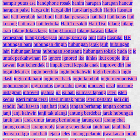
hampir putus asa
handphone rosak
hanim
harapan
harapan hancur
harapan palsu
harga diri
hargai diri
hari-hari gaduh
Harith
hasutan
hati
hati berubah
hati budi
hati dan perasaan
hati hati
hati keras
hati
kosong
hati mati
hati terbuka
Hati Tersakiti
Hati Tisu
hilang
hilang
arah
hilang fokus kerja
hilang hormat
hilang kawan
hilang
kemesraan
hilang pekerjaan
hilang percaya
hint
hobi
hospital
HR
hubungan baru
hubungan dingin
hubungan jarak jauh
hubungan
lain
hubungan lama
hubungan songsang
hubungan toksik
huda
ic
ic
untuk perkahwinan
IG
ignore
ignored
ika
ikhlas
ikut couple
ikut
kawan
ikut kehendak
Il
impak cerai kepada anak
improve diri
ina
ingat dekat ex
ingin bercinta
ingin berkahwin
ingin berubah
ingin
clash
ingin difahami
ingin get back
ingin kembali
ingin memperisteri
ingin menguji
ingin putus
ingin tahu
ingrid
innocent
insaf
insecure
instagram
introvert
iqahisa
ira
isi hati
isi masa lapang
isteri
isteri
kedua
isteri minta cerai
isteri mintak putus
isteri pertama
jadi diri
sendiri
Jadi kawan
jaga hati
janda
jangan berharap
jangan contact
janji
janji kahwin
janji tak ulangi
jantung berdebar
jarak hubungan
jarak jauh
jarak umur
jarang berhubung
jarang call
jarang chat
jarang contact
jarang reply
jarang sependapat
jatuh hati
jatuh hati
dengan cikgu
jauh hati
jejaka
jeles
jinjang pelamin
jiwa kacau
jodoh