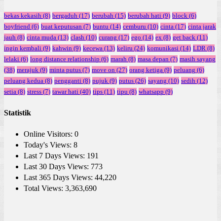
bekas kekasih
(8)
bergaduh
(17)
berubah
(15)
berubah hati
(9)
block
(6)
boyfriend
(6)
buat keputusan
(7)
buntu
(14)
cemburu
(10)
cinta
(17)
cinta jarak
jauh
(8)
cinta muda
(13)
clash
(10)
curang
(17)
ego
(14)
ex
(8)
get back
(11)
ingin kembali
(9)
kahwin
(9)
kecewa
(13)
keliru
(24)
komunikasi
(14)
LDR
(8)
lelaki
(6)
long distance relationship
(6)
marah
(8)
masa depan
(7)
masih sayang
(38)
merajuk
(9)
minta putus
(7)
move on
(27)
orang ketiga
(9)
peluang
(6)
peluang kedua
(8)
pengganti
(8)
pujuk
(9)
putus
(26)
sayang
(10)
sedih
(12)
setia
(8)
stress
(7)
tawar hati
(40)
tips
(11)
tipu
(8)
whatsapp
(9)
Statistik
Online Visitors:
0
Today's Views:
8
Last 7 Days Views:
191
Last 30 Days Views:
773
Last 365 Days Views:
44,220
Total Views:
3,363,690