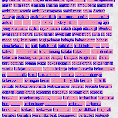
alasan
alisa sabri
Amanda
amarah
ambik hati
ambil berat
ambil hati
ambil hati semula
ambil kesempatan
ambil masa
amira
Amirah
Amsyar
anak ex
anak luar nikah
anak murid sendiri
anak sendiri
anisha
anita
anna
anne
anxiety
anxiety attack
apa kata orang
apa
yang kita mahu
aqilah
asyik marah
atikah
atiqah
attack gf
attention
awal sahaja beriya
awek gamer
awek lain
awek pubg
awin
az
bad
mood
bagi kata putus
bagi peluang
bahagia
bahasa cinta
bahasa
cinta kekasih
bai
baik
baik buruk
baiki diri
baiki hubungan
bajet
kahwin
bakal mentua
bakal tunang
balajar
balas chat
balas dendam
balas dm
banding dengan ex
bangcij
Bangcik
bangsa lain
Baran
baru bercinta
bbiana
bekas
bekas kekasih
bekas orang
bekas teman
wanita
belajar mencintai
belum bekerja
belum bersedia
belum move
on
belum sedia
benci
benda remeh
berahsia
berakhir dengan
kekecewaan
berangan
berani
berani dan yakin
berbaik
berbaik
semula
berbeza personaliti
berbeza umur
bercerai
bercinta
bercinta
dengan lelaki orang
berdamai
berdegup
berdiam diri
berdosa
bergaduh
bergelumang dengan dosa
berharap
berhati hati
beri masa
beri peluang
beri peluang memikat hati
beri ruang
berjumpa
berkahwin
berkasar
berkawan
berkenalan
berpendidikan
berpisah
bersabar
bersalah
bersangka baik
bersungguh
bertaubat
bertepuk