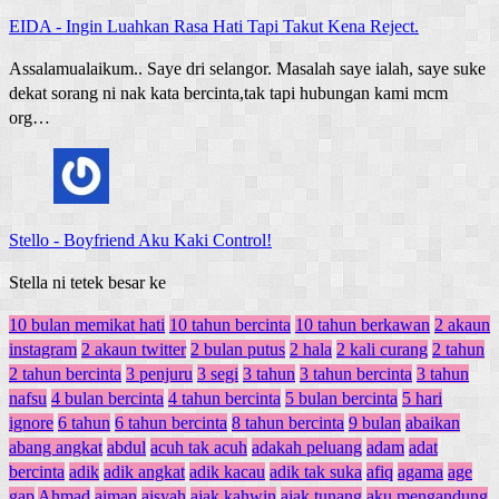
EIDA
-
Ingin Luahkan Rasa Hati Tapi Takut Kena Reject.
Assalamualaikum.. Saye dri selangor. Masalah saye ialah, saye suke
dekat sorang ni nak kata bercinta,tak tapi hubungan kami mcm
org…
Stello
-
Boyfriend Aku Kaki Control!
Stella ni tetek besar ke
10 bulan memikat hati
10 tahun bercinta
10 tahun berkawan
2 akaun
instagram
2 akaun twitter
2 bulan putus
2 hala
2 kali curang
2 tahun
2 tahun bercinta
3 penjuru
3 segi
3 tahun
3 tahun bercinta
3 tahun
nafsu
4 bulan bercinta
4 tahun bercinta
5 bulan bercinta
5 hari
ignore
6 tahun
6 tahun bercinta
8 tahun bercinta
9 bulan
abaikan
abang angkat
abdul
acuh tak acuh
adakah peluang
adam
adat
bercinta
adik
adik angkat
adik kacau
adik tak suka
afiq
agama
age
gap
Ahmad
aiman
aisyah
ajak kahwin
ajak tunang
aku mengandung