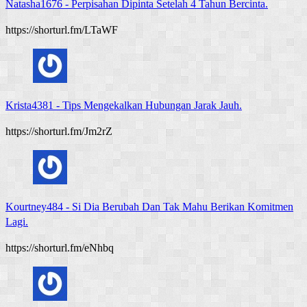
Natasha1676
-
Perpisahan Dipinta Setelah 4 Tahun Bercinta.
https://shorturl.fm/LTaWF
Krista4381
-
Tips Mengekalkan Hubungan Jarak Jauh.
https://shorturl.fm/Jm2rZ
Kourtney484
-
Si Dia Berubah Dan Tak Mahu Berikan Komitmen
Lagi.
https://shorturl.fm/eNhbq