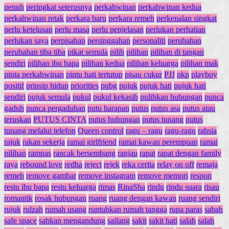
penuh
peringkat seterusnya
perkahwinan
perkahwinan kedua
perkahwinan retak
perkara baru
perkara remeh
perkenalan singkat
perlu ketelusan
perlu masa
perlu penjelasan
perlukan perhatian
perlukan saya
perpisahan
persinggahan
personaliti
perubahan
perubahan tiba tiba
pikat semula
pilih
pilihan
pilihan di tangan
sendiri
pilihan ibu bapa
pilihan kedua
pilihan keluarga
pilihan mak
pinta perkahwinan
pintu hati tertutup
pisau cukur
PJJ
pkp
playboy
positif
prinsip hidup
priorities
pubg
pujuk
pujuk hati
pujuk hati
sendiri
pujuk semula
pukul
pukul kekasih
pulihkan hubungan
punca
gaduh
punca pergaduhan
putu harapan
putus
putus asa
putus atau
teruskan
PUTUS CINTA
putus hubungan
putus tunang
putus
tunang melalui telefon
Queen control
ragu – ragu
ragu-ragu
rahsia
rajuk
rakan sekerja
ramai girlfriend
ramai kawan perempuan
ramai
pilihan
rampas
rancak bersembang
ranjau
rapat
rapat dengan family
raya
rebound love
redha
reject
rejek
reka cerita
relay on off
remaja
remeh
remove gambar
remove instagram
remove memori
respon
restu ibu bapa
restu keluarga
rimas
RinaSha
rindu
rindu suara
risau
romantik
rosak hubungan
ruang
ruang dengan kawan
ruang sendiri
rujuk
rulzah
rumah usang
runtuhkan rumah tangga
rupa paras
sabah
safe space
sahkan mengandung
sailang
sakit
sakit hati
salah
salah