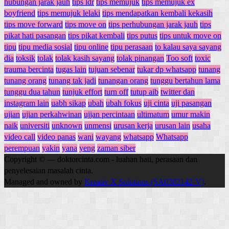
hubungan jarak jauh
tips ldr
tips memujuk
tips memujuk ex
boyfriend
tips memujuk lelaki
tips mendapatkan kembali kekasih
tips move forward
tips move on
tips perhubungan jarak jauh
tips
pikat hati pasangan
tips pikat kembali
tips putus
tips untuk move on
tipu
tipu media sosial
tipu online
tipu perasaan
to kalau saya sayang
dia
toksik
tolak
tolak kasih sayang
tolak pinangan
Too soft
toxic
trauma bercinta
tugas lain
tujuan sebenar
tukar dp whatsapp
tunang
tunang orang
tunang tak jadi
tunangan orang
tunggu bertahun lama
tunggu dua tahun
tunjuk effort
turn off
tutup aib
twitter dan
instagram lain
uabh sikap
ubah
ubah fokus
uji cinta
uji pasangan
ujian
ujian perkahwinan
ujjan percintaan
ultimatum
umur makin
naik
universiti
unknown
unmensi
urusan kerja
urusan lain
usaha
video call
video panas
wani
wayang
whatsapp
Whatsapp
perempuan
yakin
yana
yeng
zaman siber
Copyright © — doktorcinta.com - luahan hati, perasaan dan
penyelesaian masalah cinta.
Managed and owned by
Kreativ X Solutions (SA0382142-V)
.