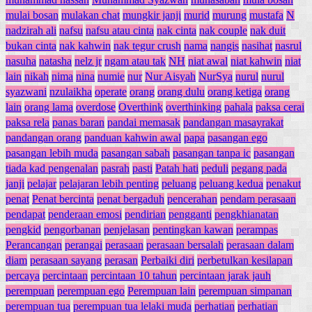
mulai bosan
mulakan chat
mungkir janji
murid
murung
mustafa
N
nadzirah ali
nafsu
nafsu atau cinta
nak cinta
nak couple
nak duit
bukan cinta
nak kahwin
nak tegur crush
nama
nangis
nasihat
nasrul
nasuha
natasha
nelz jr
ngam atau tak
NH
niat awal
niat kahwin
niat
lain
nikah
nima
nina
numie
nur
Nur Aisyah
NurSya
nurul
nurul
syazwani
nzulaikha
operate
orang
orang dulu
orang ketiga
orang
lain
orang lama
overdose
Overthink
overthinking
pahala
paksa cerai
paksa rela
panas baran
pandai memasak
pandangan masayrakat
pandangan orang
panduan kahwin awal
papa
pasangan ego
pasangan lebih muda
pasangan sabah
pasangan tanpa ic
pasangan
tiada kad pengenalan
pasrah
pasti
Patah hati
peduli
pegang pada
janji
pelajar
pelajaran lebih penting
peluang
peluang kedua
penakut
penat
Penat bercinta
penat bergaduh
pencerahan
pendam perasaan
pendapat
penderaan emosi
pendirian
pengganti
pengkhianatan
pengkid
pengorbanan
penjelasan
pentingkan kawan
perampas
Perancangan
perangai
perasaan
perasaan bersalah
perasaan dalam
diam
perasaan sayang
perasan
Perbaiki diri
perbetulkan kesilapan
percaya
percintaan
percintaan 10 tahun
percintaan jarak jauh
perempuan
perempuan ego
Perempuan lain
perempuan simpanan
perempuan tua
perempuan tua lelaki muda
perhatian
perhatian