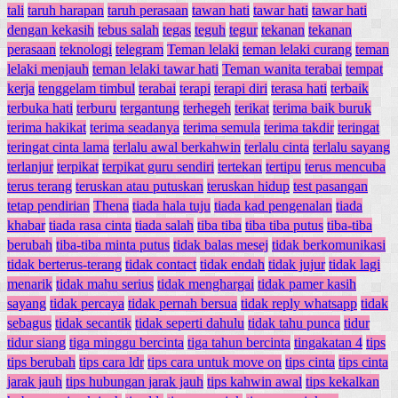
tali
taruh harapan
taruh perasaan
tawan hati
tawar hati
tawar hati
dengan kekasih
tebus salah
tegas
teguh
tegur
tekanan
tekanan
perasaan
teknologi
telegram
Teman lelaki
teman lelaki curang
teman
lelaki menjauh
teman lelaki tawar hati
Teman wanita terabai
tempat
kerja
tenggelam timbul
terabai
terapi
terapi diri
terasa hati
terbaik
terbuka hati
terburu
tergantung
terhegeh
terikat
terima baik buruk
terima hakikat
terima seadanya
terima semula
terima takdir
teringat
teringat cinta lama
terlalu awal berkahwin
terlalu cinta
terlalu sayang
terlanjur
terpikat
terpikat guru sendiri
tertekan
tertipu
terus mencuba
terus terang
teruskan atau putuskan
teruskan hidup
test pasangan
tetap pendirian
Thena
tiada hala tuju
tiada kad pengenalan
tiada
khabar
tiada rasa cinta
tiada salah
tiba tiba
tiba tiba putus
tiba-tiba
berubah
tiba-tiba minta putus
tidak balas mesej
tidak berkomunikasi
tidak berterus-terang
tidak contact
tidak endah
tidak jujur
tidak lagi
menarik
tidak mahu serius
tidak menghargai
tidak pamer kasih
sayang
tidak percaya
tidak pernah bersua
tidak reply whatsapp
tidak
sebagus
tidak secantik
tidak seperti dahulu
tidak tahu punca
tidur
tidur siang
tiga minggu bercinta
tiga tahun bercinta
tingakatan 4
tips
tips berubah
tips cara ldr
tips cara untuk move on
tips cinta
tips cinta
jarak jauh
tips hubungan jarak jauh
tips kahwin awal
tips kekalkan