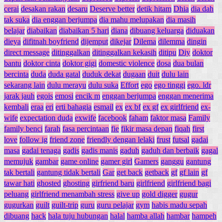
cerai
desakan rakan
desaru
Deserve better
detik hitam
Dhia
dia dah
tak suka
dia enggan berjumpa
dia mahu melupakan
dia masih
belajar
diabaikan
diabaikan 5 hari
diana
dibuang keluarga
diduakan
dieya
difitnah boyfriend
dijemput
dikejar
Dilema
dilemma
dingin
direct message
ditinggalkan
ditinggalkan kekasih
ditipu
Diy
doktor
bantu
doktor cinta
doktor gigi
domestic violence
dosa
dua bulan
bercinta
duda
duda gatal
duduk dekat
dugaan
duit
dulu lain
sekarang lain
dulu merayu
dulu suka
Effort
ego
ego tinggi
ego. ldr
jarak jauh
egois
emosi
encik m
enggan berjumpa
enggan menerima
kembali
eraa
eri
erti bahagia
esmail
ex
ex bf
ex gf
ex girlfriend
ex-
wife
expectation duda
exwife
facebook
faham
faktor masa
Family
family benci
farah
fasa percintaan
fie
fikir masa depan
fiqah
first
love
follow ig
friend zone
friendly dengan lelaki
frust
futsal
gadai
masa
gadai tenaga
gadis
gadis manis
gaduh
gaduh dan berbaik
gagal
memujuk
gambar
game online
gamer girl
Gamers
ganggu
gantung
tak bertali
gantung tidak bertali
Gar
get back
getback
gf
gf lain
gf
tawar hati
ghosted
ghosting
girfriend baru
girlfriend
girlfriend bagi
peluang
girlfriend menambah stress
give up
gold digger
gugur
gugurkan
guilt
guilt-trip
guru
guru pelajar
gym
habis madu sepah
dibuang
hack
hala tuju hubungan
halal
hamba allah
hambar
hampeh