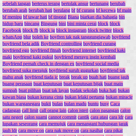
sebelah tangan
berterus terang
bertolak ansur
bertunang
berubah
berubah arah
berubah hati
berulang
bf
bf curang
bf kecewa
bf main
bf menipu
bf tawar hati
bf tinggal
Biana
biarkan dia bahagia
bin
hidup baru
bincang
Bingung
bini
bini minta cerai
block
block
Facebook
block fb
block ig
block instagram
block twitter
block
whatsApp
blur
boleh ke
boyfren tak nak tanggungjawab
boyfriend
boyfriend bela adik
Boyfriend controlling
boyfriend curang
boyfriend ego
boyfriend fitnah
boyfriend internet
boyfriend kaki
maki
boyfriend kaki pukul
boyfriend merayu ingin kembali
Boyfriend pernah check in dengan ex
boyfriend social media
boyfriend suka merajuk
boyfriend suruh gugurkan
boyfriend tak
mahu anak
boyfriend tiada ic
break
break up
buah hati
buang jauh
buang perasaan
buat keputusan
buat keputusan bijak
buat main
sumpah
buat pilihan
buat tak layan
budak sekolah
buka hati
bukan
kawan biasa
bukan kerana cinta
bukan lelaki pertama
bukan miracle
bukan warganegara
bukti
bulan
bulan madu
buntu
busy
Caca
cadangan
call limit
call orang lain
calon isteri
calon pasangan
calon
satu negeri
calon suami
cannot commit
cantik
cara atasi
cara ldr
cara
lupakan seseorang
cara memujuk
cara menangani hubungan jarak
jauh ldr
cara move on
cara nak move on
cara nasihat
cara pikat