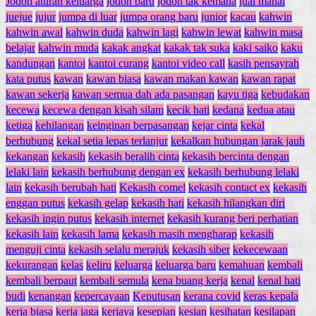
Jodoh aturan keluarga
jodoh baru
jodoh tak kemana
jual mahal
juejue
jujur
jumpa di luar
jumpa orang baru
junior
kacau
kahwin
kahwin awal
kahwin duda
kahwin lagi
kahwin lewat
kahwin masa
belajar
kahwin muda
kakak angkat
kakak tak suka
kaki saiko
kaku
kandungan
kantoi
kantoi curang
kantoi video call
kasih pensayrah
kata putus
kawan
kawan biasa
kawan makan kawan
kawan rapat
kawan sekerja
kawan semua dah ada pasangan
kayu tiga
kebudakan
kecewa
kecewa dengan kisah silam
kecik hati
kedana
kedua atau
ketiga
kehilangan
keinginan berpasangan
kejar cinta
kekal
berhubung
kekal setia lepas terlanjur
kekalkan hubungan jarak jauh
kekangan
kekasih
kekasih beralih cinta
kekasih bercinta dengan
lelaki lain
kekasih berhubung dengan ex
kekasih berhubung lelaki
lain
kekasih berubah hati
Kekasih comel
kekasih contact ex
kekasih
enggan putus
kekasih gelap
kekasih hati
kekasih hilangkan diri
kekasih ingin putus
kekasih internet
kekasih kurang beri perhatian
kekasih lain
kekasih lama
kekasih masih mengharap
kekasih
menguji cinta
kekasih selalu merajuk
kekasih siber
kekecewaan
kekurangan
kelas
keliru
keluarga
keluarga baru
kemahuan
kembali
kembali berpaut
kembali semula
kena buang kerja
kenal
kenal hati
budi
kenangan
kepercayaan
Keputusan
kerana covid
keras kepala
kerja biasa
kerja jaga
kerjaya
kesepian
kesian
kesihatan
kesilapan