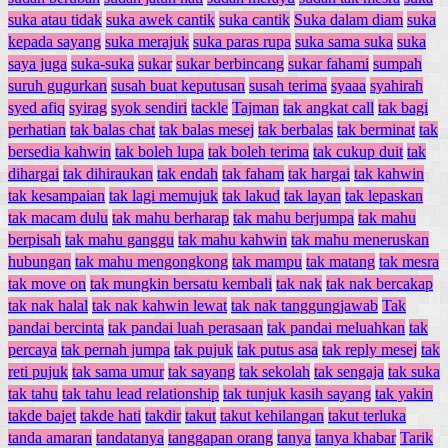
suka atau tidak
suka awek cantik
suka cantik
Suka dalam diam
suka
kepada sayang
suka merajuk
suka paras rupa
suka sama suka
suka
saya juga
suka-suka
sukar
sukar berbincang
sukar fahami
sumpah
suruh gugurkan
susah buat keputusan
susah terima
syaaa
syahirah
syed afiq
syirag
syok sendiri
tackle
Tajman
tak angkat call
tak bagi
perhatian
tak balas chat
tak balas mesej
tak berbalas
tak berminat
tak
bersedia kahwin
tak boleh lupa
tak boleh terima
tak cukup duit
tak
dihargai
tak dihiraukan
tak endah
tak faham
tak hargai
tak kahwin
tak kesampaian
tak lagi memujuk
tak lakud
tak layan
tak lepaskan
tak macam dulu
tak mahu berharap
tak mahu berjumpa
tak mahu
berpisah
tak mahu ganggu
tak mahu kahwin
tak mahu meneruskan
hubungan
tak mahu mengongkong
tak mampu
tak matang
tak mesra
tak move on
tak mungkin bersatu kembali
tak nak
tak nak bercakap
tak nak halal
tak nak kahwin lewat
tak nak tanggungjawab
Tak
pandai bercinta
tak pandai luah perasaan
tak pandai meluahkan
tak
percaya
tak pernah jumpa
tak pujuk
tak putus asa
tak reply mesej
tak
reti pujuk
tak sama umur
tak sayang
tak sekolah
tak sengaja
tak suka
tak tahu
tak tahu lead relationship
tak tunjuk kasih sayang
tak yakin
takde bajet
takde hati
takdir
takut
takut kehilangan
takut terluka
tanda amaran
tandatanya
tanggapan orang
tanya
tanya khabar
Tarik