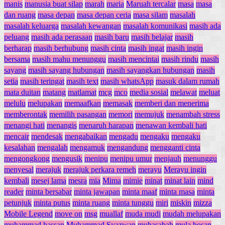
manis
manusia buat silap
marah
maria
Maruah tercalar
masa
masa
dan ruang
masa depan
masa depan ceria
masa silam
masalah
masalah keluarga
masalah kewangan
masalah komunikasi
masih ada
peluang
masih ada perasaan
masih baru
masih belajar
masih
berharap
masih berhubung
masih cinta
masih ingat
masih ingin
bersama
masih mahu menunggu
masih mencintai
masih rindu
masih
sayang
masih sayang hubungan
masih sayangkan hubungan
masih
setia
masih teringat
masih text
masih whatsApp
masuk dalam rumah
mata duitan
matang
matlamat
mcg
mco
media sosial
melawat
meluat
melulu
melupakan
memaafkan
memasak
memberi dan menerima
memberontak
memilih pasangan
memori
memujuk
menambah stress
menangi hati
menangis
menaruh harapan
menawan kembali hati
mencair
mendesak
mengabaikan
mengadu
mengaku
mengaku
kesalahan
mengalah
mengamuk
mengandung
mengganti cinta
mengongkong
mengusik
menipu
menipu umur
menjauh
menunggu
menyesal
merajuk
merajuk perkara remeh
merayu
Merayu ingin
kembali
mesej lama
mesra
mia
Mima
mimie
minat
minat lain
mind
reader
minta bersabar
minta jawapan
minta maaf
minta masa
minta
petunjuk
minta putus
minta ruang
minta tunggu
miri
miskin
mizza
Mobile Legend
move on
msg
muallaf
muda mudi
mudah melupakan
muhammad hassan
Muhammad Syazwan
muhasabah
mula bosan