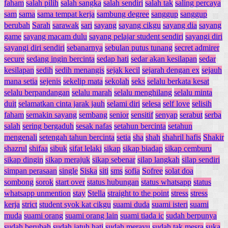
faham
salah pilih
salah sangka
salah sendiri
salah tak
saling percaya
sam
sama
sama tempat kerja
sambung degree
sanggup
sanggup
berubah
Sarah
sarawak
sari
sayang
sayang cikgu
sayang dia
sayang
game
sayang macam dulu
sayang pelajar student sendiri
sayangi diri
sayangi diri sendiri
sebanarnya
sebulan putus tunang
secret admirer
secure
sedang ingin bercinta
sedap hati
sedar akan kesilapan
sedar
kesilapan
sedih
sedih menangis
sejak kecil
sejarah dengan ex
sejauh
mana setia
sejenis
sekelip mata
sekolah
seks
selalu berkata kesat
selalu berpandangan
selalu marah
selalu menghilang
selalu minta
duit
selamatkan cinta jarak jauh
selami diri
selesa
self love
selisih
faham
semakin sayang
sembang
senior
sensitif
senyap
serabut
serba
salah
sering bergaduh
sesak nafas
setahun bercinta
setahun
mengenali
setengah tahun bercinta
setia
sha
shah
shahril hafis
Shakir
shazrul
shifaa
sibuk
sifat lelaki
sikap
sikap biadap
sikap cemburu
sikap dingin
sikap merajuk
sikap sebenar
silap langkah
silap sendiri
simpan perasaan
single
Siska
siti
sms
sofia
Sofree
solat doa
sombong
sorok
start over
status hubungan
status whatsapp
status
whatsapp unmention
stay
Stella
straight to the point
stress
stress
kerja
strict
student syok kat cikgu
suami duda
suami isteri
suami
muda
suami orang
suami orang lain
suami tiada ic
sudah berpunya
sudah berubah
sudah jatuh hati
sudah merayu
sudah tak mesra
suka