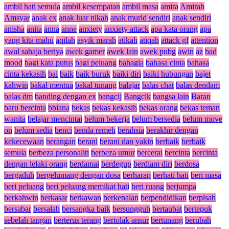
ambil hati semula
ambil kesempatan
ambil masa
amira
Amirah
Amsyar
anak ex
anak luar nikah
anak murid sendiri
anak sendiri
anisha
anita
anna
anne
anxiety
anxiety attack
apa kata orang
apa
yang kita mahu
aqilah
asyik marah
atikah
atiqah
attack gf
attention
awal sahaja beriya
awek gamer
awek lain
awek pubg
awin
az
bad
mood
bagi kata putus
bagi peluang
bahagia
bahasa cinta
bahasa
cinta kekasih
bai
baik
baik buruk
baiki diri
baiki hubungan
bajet
kahwin
bakal mentua
bakal tunang
balajar
balas chat
balas dendam
balas dm
banding dengan ex
bangcij
Bangcik
bangsa lain
Baran
baru bercinta
bbiana
bekas
bekas kekasih
bekas orang
bekas teman
wanita
belajar mencintai
belum bekerja
belum bersedia
belum move
on
belum sedia
benci
benda remeh
berahsia
berakhir dengan
kekecewaan
berangan
berani
berani dan yakin
berbaik
berbaik
semula
berbeza personaliti
berbeza umur
bercerai
bercinta
bercinta
dengan lelaki orang
berdamai
berdegup
berdiam diri
berdosa
bergaduh
bergelumang dengan dosa
berharap
berhati hati
beri masa
beri peluang
beri peluang memikat hati
beri ruang
berjumpa
berkahwin
berkasar
berkawan
berkenalan
berpendidikan
berpisah
bersabar
bersalah
bersangka baik
bersungguh
bertaubat
bertepuk
sebelah tangan
berterus terang
bertolak ansur
bertunang
berubah