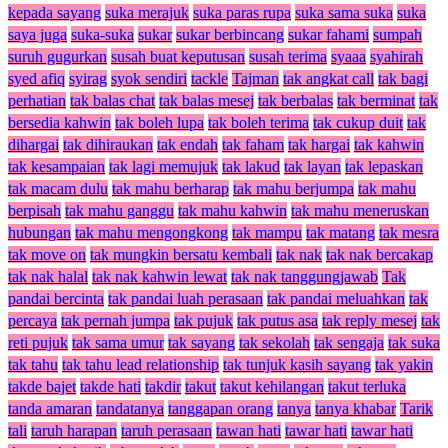
kepada sayang
suka merajuk
suka paras rupa
suka sama suka
suka
saya juga
suka-suka
sukar
sukar berbincang
sukar fahami
sumpah
suruh gugurkan
susah buat keputusan
susah terima
syaaa
syahirah
syed afiq
syirag
syok sendiri
tackle
Tajman
tak angkat call
tak bagi
perhatian
tak balas chat
tak balas mesej
tak berbalas
tak berminat
tak
bersedia kahwin
tak boleh lupa
tak boleh terima
tak cukup duit
tak
dihargai
tak dihiraukan
tak endah
tak faham
tak hargai
tak kahwin
tak kesampaian
tak lagi memujuk
tak lakud
tak layan
tak lepaskan
tak macam dulu
tak mahu berharap
tak mahu berjumpa
tak mahu
berpisah
tak mahu ganggu
tak mahu kahwin
tak mahu meneruskan
hubungan
tak mahu mengongkong
tak mampu
tak matang
tak mesra
tak move on
tak mungkin bersatu kembali
tak nak
tak nak bercakap
tak nak halal
tak nak kahwin lewat
tak nak tanggungjawab
Tak
pandai bercinta
tak pandai luah perasaan
tak pandai meluahkan
tak
percaya
tak pernah jumpa
tak pujuk
tak putus asa
tak reply mesej
tak
reti pujuk
tak sama umur
tak sayang
tak sekolah
tak sengaja
tak suka
tak tahu
tak tahu lead relationship
tak tunjuk kasih sayang
tak yakin
takde bajet
takde hati
takdir
takut
takut kehilangan
takut terluka
tanda amaran
tandatanya
tanggapan orang
tanya
tanya khabar
Tarik
tali
taruh harapan
taruh perasaan
tawan hati
tawar hati
tawar hati