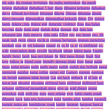
tak suka
dia enggan berjumpa
dia mahu melupakan
dia masih
belajar
diabaikan
diabaikan 5 hari
diana
dibuang keluarga
diduakan
dieya
difitnah boyfriend
dijemput
dikejar
Dilema
dilemma
dingin
direct message
ditinggalkan
ditinggalkan kekasih
ditipu
Diy
doktor
bantu
doktor cinta
doktor gigi
domestic violence
dosa
dua bulan
bercinta
duda
duda gatal
duduk dekat
dugaan
duit
dulu lain
sekarang lain
dulu merayu
dulu suka
Effort
ego
ego tinggi
ego. ldr
jarak jauh
egois
emosi
encik m
enggan berjumpa
enggan menerima
kembali
eraa
eri
erti bahagia
esmail
ex
ex bf
ex gf
ex girlfriend
ex-
wife
expectation duda
exwife
facebook
faham
faktor masa
Family
family benci
farah
fasa percintaan
fie
fikir masa depan
fiqah
first
love
follow ig
friend zone
friendly dengan lelaki
frust
futsal
gadai
masa
gadai tenaga
gadis
gadis manis
gaduh
gaduh dan berbaik
gagal
memujuk
gambar
game online
gamer girl
Gamers
ganggu
gantung
tak bertali
gantung tidak bertali
Gar
get back
getback
gf
gf lain
gf
tawar hati
ghosted
ghosting
girfriend baru
girlfriend
girlfriend bagi
peluang
girlfriend menambah stress
give up
gold digger
gugur
gugurkan
guilt
guilt-trip
guru
guru pelajar
gym
habis madu sepah
dibuang
hack
hala tuju hubungan
halal
hamba allah
hambar
hampeh
hampir putus asa
handphone rosak
hanim
harapan
harapan hancur