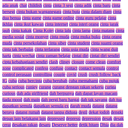
ada anak
chat
childish
cinta
cinta 3 segi
cinta adik
cinta baru
cinta
bersegi
cinta bukan warganegara
cinta buta
cinta dalam diam
cinta
dua benua
cinta game
cinta game online
cinta guru pelajar
cinta
ikhlas
cinta ikut kawan
cinta internet
cinta isteri orang
cinta jarak
jauh
cinta kakak
Cinta Kolej
cinta lalu
cinta lama
cinta matang
cinta
media sosial
cinta monyet
cinta muda
cinta muka buku
cinta orang
muda
cinta persekolahan
cinta siber
cinta student
cinta suami orang
cinta tak berbalas
cinta terlarang
cinta usia muda
cinta wang duit
harta
cinta wechat
cinta zaman belajar
cintai diri
cintai diri sendiri
cipta kebahagiaan sendiri
clash
clingy
closure
come clean
comfort
zone
complicated
confess
confuse
contact
contact semula
control
control perasaan
controlling
couple
covid
crush
crush follow back
IG
cuba
cuba bercinta
cuba berubah
cuba memahami
cuba pujuk
cuba serious
cuniey
curang
curang dengan rakan sekerja
curiga
curious
dah ada girlfriend
dah berpunya
dah dapat layan macam
tiada mood
dah main
dah pergi baru hargai
dah tak sayang
dah tua
dapatkan semula
dapatkan semula ex
darah muda
datang
datang
beraya
datang rumah
datang tanpa diduga
degil
dekat jodoh
dengki
depan lain belakang lain
depressed
depressi
depression
desak
desak
cerai
desakan rakan
desaru
Deserve better
detik hitam
Dhia
dia dah