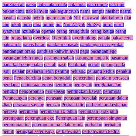
nadzirah ali
nafsu
nafsu atau cinta
nak cinta
nak couple
nak duit
bukan cinta
nak kahwin
nak tegur crush
nama
nangis
nasihat
nasrul
nasuha
natasha
nelz jr
ngam atau tak
NH
niat awal
niat kahwin
niat
lain
nikah
nima
nina
numie
nur
Nur Aisyah
NurSya
nurul
nurul
syazwani
nzulaikha
operate
orang
orang dulu
orang ketiga
orang
lain
orang lama
overdose
Overthink
overthinking
pahala
paksa cerai
paksa rela
panas baran
pandai memasak
pandangan masayrakat
pandangan orang
panduan kahwin awal
papa
pasangan ego
pasangan lebih muda
pasangan sabah
pasangan tanpa ic
pasangan
tiada kad pengenalan
pasrah
pasti
Patah hati
peduli
pegang pada
janji
pelajar
pelajaran lebih penting
peluang
peluang kedua
penakut
penat
Penat bercinta
penat bergaduh
pencerahan
pendam perasaan
pendapat
penderaan emosi
pendirian
pengganti
pengkhianatan
pengkid
pengorbanan
penjelasan
pentingkan kawan
perampas
Perancangan
perangai
perasaan
perasaan bersalah
perasaan dalam
diam
perasaan sayang
perasan
Perbaiki diri
perbetulkan kesilapan
percaya
percintaan
percintaan 10 tahun
percintaan jarak jauh
perempuan
perempuan ego
Perempuan lain
perempuan simpanan
perempuan tua
perempuan tua lelaki muda
perhatian
perhatian
penuh
peringkat seterusnya
perkahwinan
perkahwinan kedua