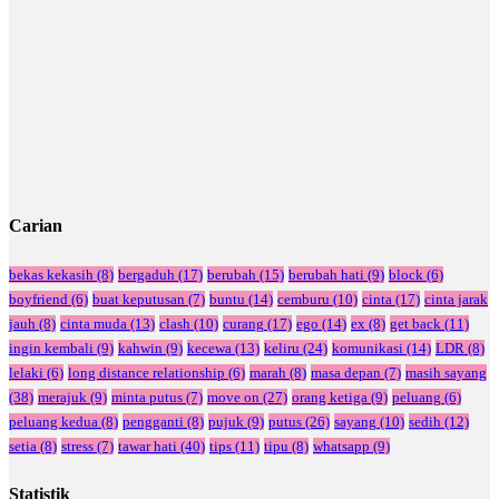
Carian
bekas kekasih
(8)
bergaduh
(17)
berubah
(15)
berubah hati
(9)
block
(6)
boyfriend
(6)
buat keputusan
(7)
buntu
(14)
cemburu
(10)
cinta
(17)
cinta jarak
jauh
(8)
cinta muda
(13)
clash
(10)
curang
(17)
ego
(14)
ex
(8)
get back
(11)
ingin kembali
(9)
kahwin
(9)
kecewa
(13)
keliru
(24)
komunikasi
(14)
LDR
(8)
lelaki
(6)
long distance relationship
(6)
marah
(8)
masa depan
(7)
masih sayang
(38)
merajuk
(9)
minta putus
(7)
move on
(27)
orang ketiga
(9)
peluang
(6)
peluang kedua
(8)
pengganti
(8)
pujuk
(9)
putus
(26)
sayang
(10)
sedih
(12)
setia
(8)
stress
(7)
tawar hati
(40)
tips
(11)
tipu
(8)
whatsapp
(9)
Statistik