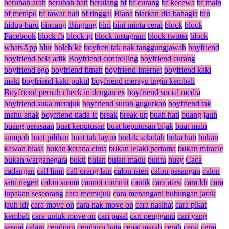
berubah arah
berubah hati
berulang
bf
bf curang
bf kecewa
bf main
bf menipu
bf tawar hati
bf tinggal
Biana
biarkan dia bahagia
bin
hidup baru
bincang
Bingung
bini
bini minta cerai
block
block
Facebook
block fb
block ig
block instagram
block twitter
block
whatsApp
blur
boleh ke
boyfren tak nak tanggungjawab
boyfriend
boyfriend bela adik
Boyfriend controlling
boyfriend curang
boyfriend ego
boyfriend fitnah
boyfriend internet
boyfriend kaki
maki
boyfriend kaki pukul
boyfriend merayu ingin kembali
Boyfriend pernah check in dengan ex
boyfriend social media
boyfriend suka merajuk
boyfriend suruh gugurkan
boyfriend tak
mahu anak
boyfriend tiada ic
break
break up
buah hati
buang jauh
buang perasaan
buat keputusan
buat keputusan bijak
buat main
sumpah
buat pilihan
buat tak layan
budak sekolah
buka hati
bukan
kawan biasa
bukan kerana cinta
bukan lelaki pertama
bukan miracle
bukan warganegara
bukti
bulan
bulan madu
buntu
busy
Caca
cadangan
call limit
call orang lain
calon isteri
calon pasangan
calon
satu negeri
calon suami
cannot commit
cantik
cara atasi
cara ldr
cara
lupakan seseorang
cara memujuk
cara menangani hubungan jarak
jauh ldr
cara move on
cara nak move on
cara nasihat
cara pikat
kembali
cara untuk move on
cari pasal
cari pengganti
cari yang
sesuai
celaru
cemburu
cemburu buta
cepat marah
cerah
cerai
cerai