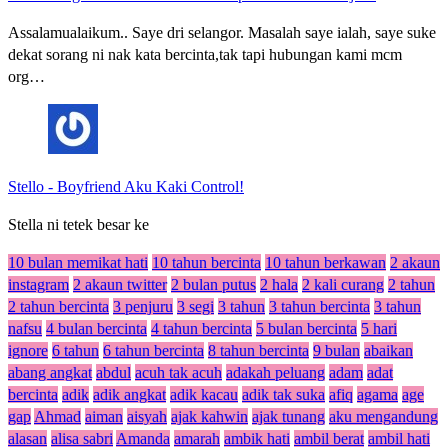
Assalamualaikum.. Saye dri selangor. Masalah saye ialah, saye suke
dekat sorang ni nak kata bercinta,tak tapi hubungan kami mcm
org…
Stello
-
Boyfriend Aku Kaki Control!
Stella ni tetek besar ke
10 bulan memikat hati
10 tahun bercinta
10 tahun berkawan
2 akaun
instagram
2 akaun twitter
2 bulan putus
2 hala
2 kali curang
2 tahun
2 tahun bercinta
3 penjuru
3 segi
3 tahun
3 tahun bercinta
3 tahun
nafsu
4 bulan bercinta
4 tahun bercinta
5 bulan bercinta
5 hari
ignore
6 tahun
6 tahun bercinta
8 tahun bercinta
9 bulan
abaikan
abang angkat
abdul
acuh tak acuh
adakah peluang
adam
adat
bercinta
adik
adik angkat
adik kacau
adik tak suka
afiq
agama
age
gap
Ahmad
aiman
aisyah
ajak kahwin
ajak tunang
aku mengandung
alasan
alisa sabri
Amanda
amarah
ambik hati
ambil berat
ambil hati