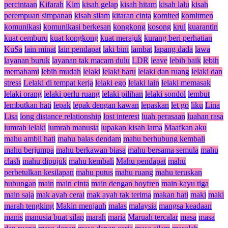
percintaan
Kifarah
Kim
kisah gelap
kisah hitam
kisah lalu
kisah
perempuan simpanan
kisah silam
kitaran cinta
komited
komitmen
komunikasi
komunikasi berkesan
kongkong
kosong
krul
kuarantin
kuat cemburu
kuat kongkong
kuat merajuk
kurang beri perhatian
KuSa
lain minat
lain pendapat
laki bini
lambat
lapang dada
lawa
layanan buruk
layanan tak macam dulu
LDR
leave
lebih baik
lebih
memahami
lebih mudah
lelaki
lelaki baru
lelaki dan ruang
lelaki dan
stress
Lelaki di tempat kerja
lelaki ego
lelaki lain
lelaki memasak
lelaki orang
lelaki perlu ruang
lelaki pilihan
lelaki sondol
lembut
lembutkan hati
lepak
lepak dengan kawan
lepaskan
let go
liku
Lina
Lisa
long distance relationship
lost interest
luah perasaan
luahan rasa
lumrah lelaki
lumrah manusia
lupakan kisah lama
Maafkan aku
mahu ambil hati
mahu balas dendam
mahu berhubung kembali
mahu berjumpa
mahu berkawan biasa
mahu bersama semula
mahu
clash
mahu dipujuk
mahu kembali
Mahu pendapat
mahu
perbetulkan kesilapan
mahu putus
mahu ruang
mahu teruskan
hubungan
main
main cinta
main dengan boyfren
main kayu tiga
main saja
mak ayah cerai
mak ayah tak terima
makan hati
maki
maki
marah tengking
Makin menjauh
malas
malaysia
mangsa keadaan
manis
manusia buat silap
marah
maria
Maruah tercalar
masa
masa