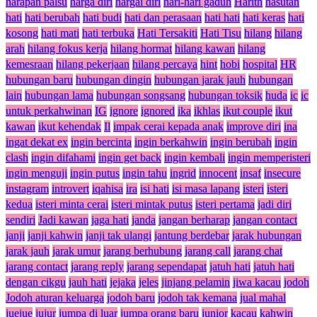
harapan palsu
harga diri
hargai diri
hari-hari gaduh
Harith
hasutan
hati
hati berubah
hati budi
hati dan perasaan
hati hati
hati keras
hati
kosong
hati mati
hati terbuka
Hati Tersakiti
Hati Tisu
hilang
hilang
arah
hilang fokus kerja
hilang hormat
hilang kawan
hilang
kemesraan
hilang pekerjaan
hilang percaya
hint
hobi
hospital
HR
hubungan baru
hubungan dingin
hubungan jarak jauh
hubungan
lain
hubungan lama
hubungan songsang
hubungan toksik
huda
ic
ic
untuk perkahwinan
IG
ignore
ignored
ika
ikhlas
ikut couple
ikut
kawan
ikut kehendak
Il
impak cerai kepada anak
improve diri
ina
ingat dekat ex
ingin bercinta
ingin berkahwin
ingin berubah
ingin
clash
ingin difahami
ingin get back
ingin kembali
ingin memperisteri
ingin menguji
ingin putus
ingin tahu
ingrid
innocent
insaf
insecure
instagram
introvert
iqahisa
ira
isi hati
isi masa lapang
isteri
isteri
kedua
isteri minta cerai
isteri mintak putus
isteri pertama
jadi diri
sendiri
Jadi kawan
jaga hati
janda
jangan berharap
jangan contact
janji
janji kahwin
janji tak ulangi
jantung berdebar
jarak hubungan
jarak jauh
jarak umur
jarang berhubung
jarang call
jarang chat
jarang contact
jarang reply
jarang sependapat
jatuh hati
jatuh hati
dengan cikgu
jauh hati
jejaka
jeles
jinjang pelamin
jiwa kacau
jodoh
Jodoh aturan keluarga
jodoh baru
jodoh tak kemana
jual mahal
juejue
jujur
jumpa di luar
jumpa orang baru
junior
kacau
kahwin