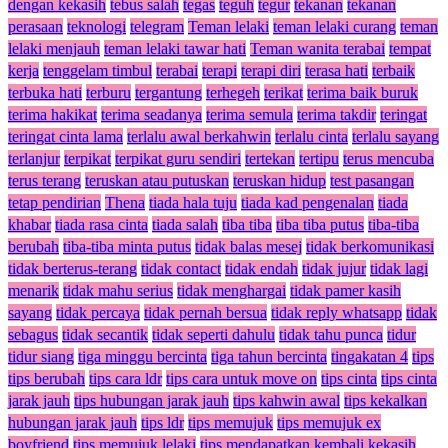
dengan kekasih
tebus salah
tegas
teguh
tegur
tekanan
tekanan
perasaan
teknologi
telegram
Teman lelaki
teman lelaki curang
teman
lelaki menjauh
teman lelaki tawar hati
Teman wanita terabai
tempat
kerja
tenggelam timbul
terabai
terapi
terapi diri
terasa hati
terbaik
terbuka hati
terburu
tergantung
terhegeh
terikat
terima baik buruk
terima hakikat
terima seadanya
terima semula
terima takdir
teringat
teringat cinta lama
terlalu awal berkahwin
terlalu cinta
terlalu sayang
terlanjur
terpikat
terpikat guru sendiri
tertekan
tertipu
terus mencuba
terus terang
teruskan atau putuskan
teruskan hidup
test pasangan
tetap pendirian
Thena
tiada hala tuju
tiada kad pengenalan
tiada
khabar
tiada rasa cinta
tiada salah
tiba tiba
tiba tiba putus
tiba-tiba
berubah
tiba-tiba minta putus
tidak balas mesej
tidak berkomunikasi
tidak berterus-terang
tidak contact
tidak endah
tidak jujur
tidak lagi
menarik
tidak mahu serius
tidak menghargai
tidak pamer kasih
sayang
tidak percaya
tidak pernah bersua
tidak reply whatsapp
tidak
sebagus
tidak secantik
tidak seperti dahulu
tidak tahu punca
tidur
tidur siang
tiga minggu bercinta
tiga tahun bercinta
tingakatan 4
tips
tips berubah
tips cara ldr
tips cara untuk move on
tips cinta
tips cinta
jarak jauh
tips hubungan jarak jauh
tips kahwin awal
tips kekalkan
hubungan jarak jauh
tips ldr
tips memujuk
tips memujuk ex
boyfriend
tips memujuk lelaki
tips mendapatkan kembali kekasih