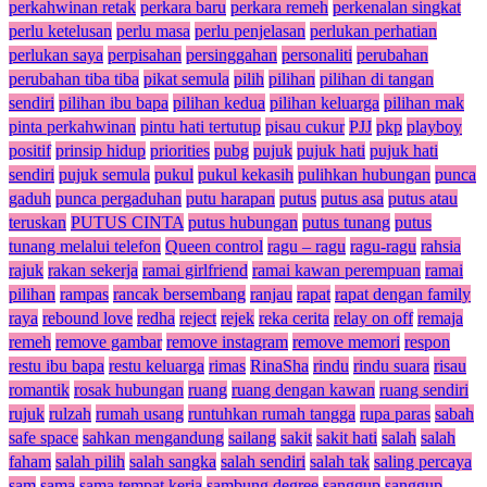
perkahwinan retak
perkara baru
perkara remeh
perkenalan singkat
perlu ketelusan
perlu masa
perlu penjelasan
perlukan perhatian
perlukan saya
perpisahan
persinggahan
personaliti
perubahan
perubahan tiba tiba
pikat semula
pilih
pilihan
pilihan di tangan
sendiri
pilihan ibu bapa
pilihan kedua
pilihan keluarga
pilihan mak
pinta perkahwinan
pintu hati tertutup
pisau cukur
PJJ
pkp
playboy
positif
prinsip hidup
priorities
pubg
pujuk
pujuk hati
pujuk hati
sendiri
pujuk semula
pukul
pukul kekasih
pulihkan hubungan
punca
gaduh
punca pergaduhan
putu harapan
putus
putus asa
putus atau
teruskan
PUTUS CINTA
putus hubungan
putus tunang
putus
tunang melalui telefon
Queen control
ragu – ragu
ragu-ragu
rahsia
rajuk
rakan sekerja
ramai girlfriend
ramai kawan perempuan
ramai
pilihan
rampas
rancak bersembang
ranjau
rapat
rapat dengan family
raya
rebound love
redha
reject
rejek
reka cerita
relay on off
remaja
remeh
remove gambar
remove instagram
remove memori
respon
restu ibu bapa
restu keluarga
rimas
RinaSha
rindu
rindu suara
risau
romantik
rosak hubungan
ruang
ruang dengan kawan
ruang sendiri
rujuk
rulzah
rumah usang
runtuhkan rumah tangga
rupa paras
sabah
safe space
sahkan mengandung
sailang
sakit
sakit hati
salah
salah
faham
salah pilih
salah sangka
salah sendiri
salah tak
saling percaya
sam
sama
sama tempat kerja
sambung degree
sanggup
sanggup