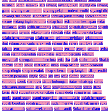
berubah
Sarah
sarawak
sari
sayang
sayang cikgu
sayang dia
sayang
game
sayang macam dulu
sayang pelajar student sendiri
sayangi diri
sayangi diri sendiri
sebanarnya
sebulan putus tunang
secret admirer
secure
sedang ingin bercinta
sedap hati
sedar akan kesilapan
sedar
kesilapan
sedih
sedih menangis
sejak kecil
sejarah dengan ex
sejauh
mana setia
sejenis
sekelip mata
sekolah
seks
selalu berkata kesat
selalu berpandangan
selalu marah
selalu menghilang
selalu minta
duit
selamatkan cinta jarak jauh
selami diri
selesa
self love
selisih
faham
semakin sayang
sembang
senior
sensitif
senyap
serabut
serba
salah
sering bergaduh
sesak nafas
setahun bercinta
setahun
mengenali
setengah tahun bercinta
setia
sha
shah
shahril hafis
Shakir
shazrul
shifaa
sibuk
sifat lelaki
sikap
sikap biadap
sikap cemburu
sikap dingin
sikap merajuk
sikap sebenar
silap langkah
silap sendiri
simpan perasaan
single
Siska
siti
sms
sofia
Sofree
solat doa
sombong
sorok
start over
status hubungan
status whatsapp
status
whatsapp unmention
stay
Stella
straight to the point
stress
stress
kerja
strict
student syok kat cikgu
suami duda
suami isteri
suami
muda
suami orang
suami orang lain
suami tiada ic
sudah berpunya
sudah berubah
sudah jatuh hati
sudah merayu
sudah tak mesra
suka
suka atau tidak
suka awek cantik
suka cantik
Suka dalam diam
suka