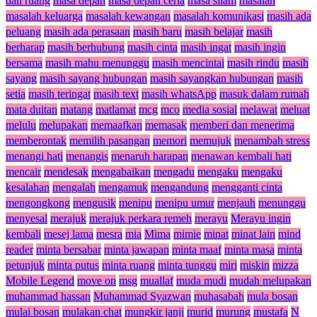
dan ruang
masa depan
masa depan ceria
masa silam
masalah
masalah keluarga
masalah kewangan
masalah komunikasi
masih ada
peluang
masih ada perasaan
masih baru
masih belajar
masih
berharap
masih berhubung
masih cinta
masih ingat
masih ingin
bersama
masih mahu menunggu
masih mencintai
masih rindu
masih
sayang
masih sayang hubungan
masih sayangkan hubungan
masih
setia
masih teringat
masih text
masih whatsApp
masuk dalam rumah
mata duitan
matang
matlamat
mcg
mco
media sosial
melawat
meluat
melulu
melupakan
memaafkan
memasak
memberi dan menerima
memberontak
memilih pasangan
memori
memujuk
menambah stress
menangi hati
menangis
menaruh harapan
menawan kembali hati
mencair
mendesak
mengabaikan
mengadu
mengaku
mengaku
kesalahan
mengalah
mengamuk
mengandung
mengganti cinta
mengongkong
mengusik
menipu
menipu umur
menjauh
menunggu
menyesal
merajuk
merajuk perkara remeh
merayu
Merayu ingin
kembali
mesej lama
mesra
mia
Mima
mimie
minat
minat lain
mind
reader
minta bersabar
minta jawapan
minta maaf
minta masa
minta
petunjuk
minta putus
minta ruang
minta tunggu
miri
miskin
mizza
Mobile Legend
move on
msg
muallaf
muda mudi
mudah melupakan
muhammad hassan
Muhammad Syazwan
muhasabah
mula bosan
mulai bosan
mulakan chat
mungkir janji
murid
murung
mustafa
N