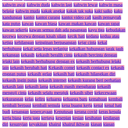
kahwin awal
kahwin duda
kahwin lagi
kahwin lewat
kahwin masa
belajar
kahwin muda
kakak angkat
kakak tak suka
kaki saiko
kaku
kandungan
kantoi
kantoi curang
kantoi video call
kasih pensayrah
kata putus
kawan
kawan biasa
kawan makan kawan
kawan rapat
kawan sekerja
kawan semua dah ada pasangan
kayu tiga
kebudakan
kecewa
kecewa dengan kisah silam
kecik hati
kedana
kedua atau
ketiga
kehilangan
keinginan berpasangan
kejar cinta
kekal
berhubung
kekal setia lepas terlanjur
kekalkan hubungan jarak jauh
kekangan
kekasih
kekasih beralih cinta
kekasih bercinta dengan
lelaki lain
kekasih berhubung dengan ex
kekasih berhubung lelaki
lain
kekasih berubah hati
Kekasih comel
kekasih contact ex
kekasih
enggan putus
kekasih gelap
kekasih hati
kekasih hilangkan diri
kekasih ingin putus
kekasih internet
kekasih kurang beri perhatian
kekasih lain
kekasih lama
kekasih masih mengharap
kekasih
menguji cinta
kekasih selalu merajuk
kekasih siber
kekecewaan
kekurangan
kelas
keliru
keluarga
keluarga baru
kemahuan
kembali
kembali berpaut
kembali semula
kena buang kerja
kenal
kenal hati
budi
kenangan
kepercayaan
Keputusan
kerana covid
keras kepala
kerja biasa
kerja jaga
kerjaya
kesepian
kesian
kesihatan
kesilapan
diri
kesunyian
keyakinan
khairul
khairul ikhwan
kiasan
kiasan