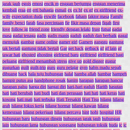
jarak jauh
egois
emosi
encik m
enggan berjumpa
enggan menerima
kembali
eraa
eri
erti bahagia
esmail
ex
ex bf
ex gf
ex girlfriend
ex-
wife
expectation duda
exwife
facebook
faham
faktor masa
Family
family benci
farah
fasa percintaan
fie
fikir masa depan
fiqah
first
love
follow ig
friend zone
friendly dengan lelaki
frust
futsal
gadai
masa
gadai tenaga
gadis
gadis manis
gaduh
gaduh dan berbaik
gagal
memujuk
gambar
game online
gamer girl
Gamers
ganggu
gantung
tak bertali
gantung tidak bertali
Gar
get back
getback
gf
gf lain
gf
tawar hati
ghosted
ghosting
girfriend baru
girlfriend
girlfriend bagi
peluang
girlfriend menambah stress
give up
gold digger
gugur
gugurkan
guilt
guilt-trip
guru
guru pelajar
gym
habis madu sepah
dibuang
hack
hala tuju hubungan
halal
hamba allah
hambar
hampeh
hampir putus asa
handphone rosak
hanim
harapan
harapan hancur
harapan palsu
harga diri
hargai diri
hari-hari gaduh
Harith
hasutan
hati
hati berubah
hati budi
hati dan perasaan
hati hati
hati keras
hati
kosong
hati mati
hati terbuka
Hati Tersakiti
Hati Tisu
hilang
hilang
arah
hilang fokus kerja
hilang hormat
hilang kawan
hilang
kemesraan
hilang pekerjaan
hilang percaya
hint
hobi
hospital
HR
hubungan baru
hubungan dingin
hubungan jarak jauh
hubungan
lain
hubungan lama
hubungan songsang
hubungan toksik
huda
ic
ic