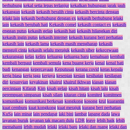
berhubung
kekal setia lepas terlanjur
kekalkan hubungan jarak jauh
kekangan
kekasih
kekasih beralih cinta
kekasih bercinta dengan
lelaki lain
kekasih berhubung dengan ex
kekasih berhubung lelaki
lain
kekasih berubah hati
Kekasih comel
kekasih contact ex
kekasih
enggan putus
kekasih gelap
kekasih hati
kekasih hilangkan diri
kekasih ingin putus
kekasih internet
kekasih kurang beri perhatian
kekasih lain
kekasih lama
kekasih masih mengharap
kekasih
menguji cinta
kekasih selalu merajuk
kekasih siber
kekecewaan
kekurangan
kelas
keliru
keluarga
keluarga baru
kemahuan
kembali
kembali berpaut
kembali semula
kena buang kerja
kenal
kenal hati
budi
kenangan
kepercayaan
Keputusan
kerana covid
keras kepala
kerja biasa
kerja jaga
kerjaya
kesepian
kesian
kesihatan
kesilapan
diri
kesunyian
keyakinan
khairul
khairul ikhwan
kiasan
kiasan
percintaan
Kifarah
Kim
kisah gelap
kisah hitam
kisah lalu
kisah
perempuan simpanan
kisah silam
kitaran cinta
komited
komitmen
komunikasi
komunikasi berkesan
kongkong
kosong
krul
kuarantin
kuat cemburu
kuat kongkong
kuat merajuk
kurang beri perhatian
KuSa
lain minat
lain pendapat
laki bini
lambat
lapang dada
lawa
layanan buruk
layanan tak macam dulu
LDR
leave
lebih baik
lebih
memahami
lebih mudah
lelaki
lelaki baru
lelaki dan ruang
lelaki dan