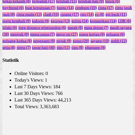
bekas kekasih
(8)
bergaduh
(17)
berubah
(15)
berubah hati
(9)
block
(6)
boyfriend
(6)
buat keputusan
(7)
buntu
(14)
cemburu
(10)
cinta
(17)
cinta jarak
jauh
(8)
cinta muda
(13)
clash
(10)
curang
(17)
ego
(14)
ex
(8)
get back
(11)
ingin kembali
(9)
kahwin
(9)
kecewa
(13)
keliru
(24)
komunikasi
(14)
LDR
(8)
lelaki
(6)
long distance relationship
(6)
marah
(8)
masa depan
(7)
masih sayang
(38)
merajuk
(9)
minta putus
(7)
move on
(27)
orang ketiga
(9)
peluang
(6)
peluang kedua
(8)
pengganti
(8)
pujuk
(9)
putus
(26)
sayang
(10)
sedih
(12)
setia
(8)
stress
(7)
tawar hati
(40)
tips
(11)
tipu
(8)
whatsapp
(9)
Statistik
Online Visitors:
0
Today's Views:
1
Last 7 Days Views:
184
Last 30 Days Views:
766
Last 365 Days Views:
44,213
Total Views:
3,363,683