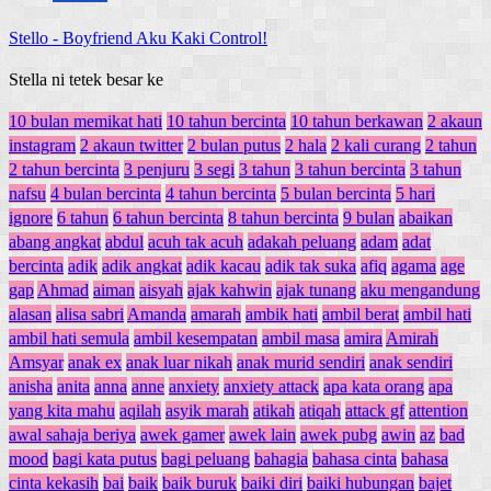
Stello
-
Boyfriend Aku Kaki Control!
Stella ni tetek besar ke
10 bulan memikat hati
10 tahun bercinta
10 tahun berkawan
2 akaun
instagram
2 akaun twitter
2 bulan putus
2 hala
2 kali curang
2 tahun
2 tahun bercinta
3 penjuru
3 segi
3 tahun
3 tahun bercinta
3 tahun
nafsu
4 bulan bercinta
4 tahun bercinta
5 bulan bercinta
5 hari
ignore
6 tahun
6 tahun bercinta
8 tahun bercinta
9 bulan
abaikan
abang angkat
abdul
acuh tak acuh
adakah peluang
adam
adat
bercinta
adik
adik angkat
adik kacau
adik tak suka
afiq
agama
age
gap
Ahmad
aiman
aisyah
ajak kahwin
ajak tunang
aku mengandung
alasan
alisa sabri
Amanda
amarah
ambik hati
ambil berat
ambil hati
ambil hati semula
ambil kesempatan
ambil masa
amira
Amirah
Amsyar
anak ex
anak luar nikah
anak murid sendiri
anak sendiri
anisha
anita
anna
anne
anxiety
anxiety attack
apa kata orang
apa
yang kita mahu
aqilah
asyik marah
atikah
atiqah
attack gf
attention
awal sahaja beriya
awek gamer
awek lain
awek pubg
awin
az
bad
mood
bagi kata putus
bagi peluang
bahagia
bahasa cinta
bahasa
cinta kekasih
bai
baik
baik buruk
baiki diri
baiki hubungan
bajet