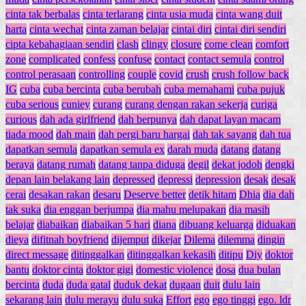
cinta tak berbalas
cinta terlarang
cinta usia muda
cinta wang duit
harta
cinta wechat
cinta zaman belajar
cintai diri
cintai diri sendiri
cipta kebahagiaan sendiri
clash
clingy
closure
come clean
comfort
zone
complicated
confess
confuse
contact
contact semula
control
control perasaan
controlling
couple
covid
crush
crush follow back
IG
cuba
cuba bercinta
cuba berubah
cuba memahami
cuba pujuk
cuba serious
cuniey
curang
curang dengan rakan sekerja
curiga
curious
dah ada girlfriend
dah berpunya
dah dapat layan macam
tiada mood
dah main
dah pergi baru hargai
dah tak sayang
dah tua
dapatkan semula
dapatkan semula ex
darah muda
datang
datang
beraya
datang rumah
datang tanpa diduga
degil
dekat jodoh
dengki
depan lain belakang lain
depressed
depressi
depression
desak
desak
cerai
desakan rakan
desaru
Deserve better
detik hitam
Dhia
dia dah
tak suka
dia enggan berjumpa
dia mahu melupakan
dia masih
belajar
diabaikan
diabaikan 5 hari
diana
dibuang keluarga
diduakan
dieya
difitnah boyfriend
dijemput
dikejar
Dilema
dilemma
dingin
direct message
ditinggalkan
ditinggalkan kekasih
ditipu
Diy
doktor
bantu
doktor cinta
doktor gigi
domestic violence
dosa
dua bulan
bercinta
duda
duda gatal
duduk dekat
dugaan
duit
dulu lain
sekarang lain
dulu merayu
dulu suka
Effort
ego
ego tinggi
ego. ldr