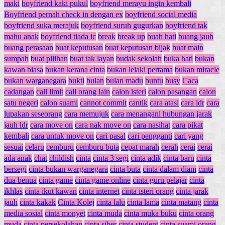
maki
boyfriend kaki pukul
boyfriend merayu ingin kembali
Boyfriend pernah check in dengan ex
boyfriend social media
boyfriend suka merajuk
boyfriend suruh gugurkan
boyfriend tak
mahu anak
boyfriend tiada ic
break
break up
buah hati
buang jauh
buang perasaan
buat keputusan
buat keputusan bijak
buat main
sumpah
buat pilihan
buat tak layan
budak sekolah
buka hati
bukan
kawan biasa
bukan kerana cinta
bukan lelaki pertama
bukan miracle
bukan warganegara
bukti
bulan
bulan madu
buntu
busy
Caca
cadangan
call limit
call orang lain
calon isteri
calon pasangan
calon
satu negeri
calon suami
cannot commit
cantik
cara atasi
cara ldr
cara
lupakan seseorang
cara memujuk
cara menangani hubungan jarak
jauh ldr
cara move on
cara nak move on
cara nasihat
cara pikat
kembali
cara untuk move on
cari pasal
cari pengganti
cari yang
sesuai
celaru
cemburu
cemburu buta
cepat marah
cerah
cerai
cerai
ada anak
chat
childish
cinta
cinta 3 segi
cinta adik
cinta baru
cinta
bersegi
cinta bukan warganegara
cinta buta
cinta dalam diam
cinta
dua benua
cinta game
cinta game online
cinta guru pelajar
cinta
ikhlas
cinta ikut kawan
cinta internet
cinta isteri orang
cinta jarak
jauh
cinta kakak
Cinta Kolej
cinta lalu
cinta lama
cinta matang
cinta
media sosial
cinta monyet
cinta muda
cinta muka buku
cinta orang
muda
cinta persekolahan
cinta siber
cinta student
cinta suami orang