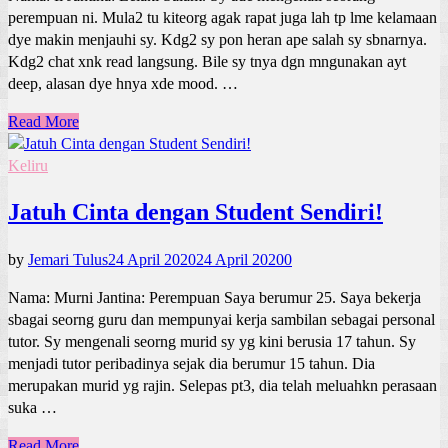
perempuan ni. Mula2 tu kiteorg agak rapat juga lah tp lme kelamaan
dye makin menjauhi sy. Kdg2 sy pon heran ape salah sy sbnarnya.
Kdg2 chat xnk read langsung. Bile sy tnya dgn mngunakan ayt
deep, alasan dye hnya xde mood. …
Read More
Keliru
Jatuh Cinta dengan Student Sendiri!
by
Jemari Tulus
24 April 2020
24 April 2020
0
Nama: Murni Jantina: Perempuan Saya berumur 25. Saya bekerja
sbagai seorng guru dan mempunyai kerja sambilan sebagai personal
tutor. Sy mengenali seorng murid sy yg kini berusia 17 tahun. Sy
menjadi tutor peribadinya sejak dia berumur 15 tahun. Dia
merupakan murid yg rajin. Selepas pt3, dia telah meluahkn perasaan
suka …
Read More