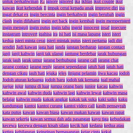
untuk perkahwinan
IG
ignore
ignored
ika
ikhlas
ikut couple
ikut
kawan
ikut kehendak
Il
impak cerai kepada anak
improve diri
ina
ingat dekat ex
ingin bercinta
ingin berkahwin
ingin berubah
ingin
clash
ingin difahami
ingin get back
ingin kembali
ingin memperisteri
ingin menguji
ingin putus
ingin tahu
ingrid
innocent
insaf
insecure
instagram
introvert
iqahisa
ira
isi hati
isi masa lapang
isteri
isteri
kedua
isteri minta cerai
isteri mintak putus
isteri pertama
jadi diri
sendiri
Jadi kawan
jaga hati
janda
jangan berharap
jangan contact
janji
janji kahwin
janji tak ulangi
jantung berdebar
jarak hubungan
jarak jauh
jarak umur
jarang berhubung
jarang call
jarang chat
jarang contact
jarang reply
jarang sependapat
jatuh hati
jatuh hati
dengan cikgu
jauh hati
jejaka
jeles
jinjang pelamin
jiwa kacau
jodoh
Jodoh aturan keluarga
jodoh baru
jodoh tak kemana
jual mahal
juejue
jujur
jumpa di luar
jumpa orang baru
junior
kacau
kahwin
kahwin awal
kahwin duda
kahwin lagi
kahwin lewat
kahwin masa
belajar
kahwin muda
kakak angkat
kakak tak suka
kaki saiko
kaku
kandungan
kantoi
kantoi curang
kantoi video call
kasih pensayrah
kata putus
kawan
kawan biasa
kawan makan kawan
kawan rapat
kawan sekerja
kawan semua dah ada pasangan
kayu tiga
kebudakan
kecewa
kecewa dengan kisah silam
kecik hati
kedana
kedua atau
ketiga
kehilangan
keinginan berpasangan
kejar cinta
kekal