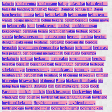
kahwin
bakal mentua
bakal tunang
balajar
balas chat
balas dendam
balas dm
banding dengan ex
bangcij
Bangcik
bangsa lain
Baran
baru bercinta
bbiana
bekas
bekas kekasih
bekas orang
bekas teman
wanita
belajar mencintai
belum bekerja
belum bersedia
belum move
on
belum sedia
benci
benda remeh
berahsia
berakhir dengan
kekecewaan
berangan
berani
berani dan yakin
berbaik
berbaik
semula
berbeza personaliti
berbeza umur
bercerai
bercinta
bercinta
dengan lelaki orang
berdamai
berdegup
berdiam diri
berdosa
bergaduh
bergelumang dengan dosa
berharap
berhati hati
beri masa
beri peluang
beri peluang memikat hati
beri ruang
berjumpa
berkahwin
berkasar
berkawan
berkenalan
berpendidikan
berpisah
bersabar
bersalah
bersangka baik
bersungguh
bertaubat
bertepuk
sebelah tangan
berterus terang
bertolak ansur
bertunang
berubah
berubah arah
berubah hati
berulang
bf
bf curang
bf kecewa
bf main
bf menipu
bf tawar hati
bf tinggal
Biana
biarkan dia bahagia
bin
hidup baru
bincang
Bingung
bini
bini minta cerai
block
block
Facebook
block fb
block ig
block instagram
block twitter
block
whatsApp
blur
boleh ke
boyfren tak nak tanggungjawab
boyfriend
boyfriend bela adik
Boyfriend controlling
boyfriend curang
boyfriend ego
boyfriend fitnah
boyfriend internet
boyfriend kaki