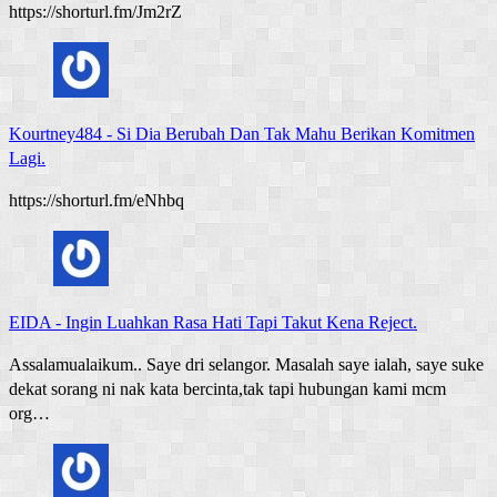
https://shorturl.fm/Jm2rZ
Kourtney484
-
Si Dia Berubah Dan Tak Mahu Berikan Komitmen
Lagi.
https://shorturl.fm/eNhbq
EIDA
-
Ingin Luahkan Rasa Hati Tapi Takut Kena Reject.
Assalamualaikum.. Saye dri selangor. Masalah saye ialah, saye suke
dekat sorang ni nak kata bercinta,tak tapi hubungan kami mcm
org…