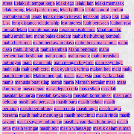
stress
Lelaki di tempat kerja
lelaki ego
lelaki lain
lelaki memasak
lelaki orang
lelaki perlu ruang
lelaki pilihan
lelaki sondol
lembut
lembutkan hati
lepak
lepak dengan kawan
lepaskan
let go
liku
Lina
Lisa
long distance relationship
lost interest
luah perasaan
luahan rasa
lumrah lelaki
lumrah manusia
lupakan kisah lama
Maafkan aku
mahu ambil hati
mahu balas dendam
mahu berhubung kembali
mahu berjumpa
mahu berkawan biasa
mahu bersama semula
mahu
clash
mahu dipujuk
mahu kembali
Mahu pendapat
mahu
perbetulkan kesilapan
mahu putus
mahu ruang
mahu teruskan
hubungan
main
main cinta
main dengan boyfren
main kayu tiga
main saja
mak ayah cerai
mak ayah tak terima
makan hati
maki
maki
marah tengking
Makin menjauh
malas
malaysia
mangsa keadaan
manis
manusia buat silap
marah
maria
Maruah tercalar
masa
masa
dan ruang
masa depan
masa depan ceria
masa silam
masalah
masalah keluarga
masalah kewangan
masalah komunikasi
masih ada
peluang
masih ada perasaan
masih baru
masih belajar
masih
berharap
masih berhubung
masih cinta
masih ingat
masih ingin
bersama
masih mahu menunggu
masih mencintai
masih rindu
masih
sayang
masih sayang hubungan
masih sayangkan hubungan
masih
setia
masih teringat
masih text
masih whatsApp
masuk dalam rumah