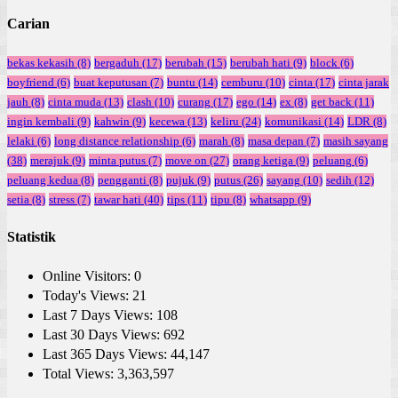
Carian
bekas kekasih
(8)
bergaduh
(17)
berubah
(15)
berubah hati
(9)
block
(6)
boyfriend
(6)
buat keputusan
(7)
buntu
(14)
cemburu
(10)
cinta
(17)
cinta jarak
jauh
(8)
cinta muda
(13)
clash
(10)
curang
(17)
ego
(14)
ex
(8)
get back
(11)
ingin kembali
(9)
kahwin
(9)
kecewa
(13)
keliru
(24)
komunikasi
(14)
LDR
(8)
lelaki
(6)
long distance relationship
(6)
marah
(8)
masa depan
(7)
masih sayang
(38)
merajuk
(9)
minta putus
(7)
move on
(27)
orang ketiga
(9)
peluang
(6)
peluang kedua
(8)
pengganti
(8)
pujuk
(9)
putus
(26)
sayang
(10)
sedih
(12)
setia
(8)
stress
(7)
tawar hati
(40)
tips
(11)
tipu
(8)
whatsapp
(9)
Statistik
Online Visitors:
0
Today's Views:
21
Last 7 Days Views:
108
Last 30 Days Views:
692
Last 365 Days Views:
44,147
Total Views:
3,363,597