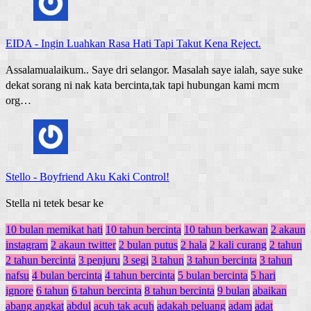
EIDA
-
Ingin Luahkan Rasa Hati Tapi Takut Kena Reject.
Assalamualaikum.. Saye dri selangor. Masalah saye ialah, saye suke
dekat sorang ni nak kata bercinta,tak tapi hubungan kami mcm
org…
Stello
-
Boyfriend Aku Kaki Control!
Stella ni tetek besar ke
10 bulan memikat hati
10 tahun bercinta
10 tahun berkawan
2 akaun
instagram
2 akaun twitter
2 bulan putus
2 hala
2 kali curang
2 tahun
2 tahun bercinta
3 penjuru
3 segi
3 tahun
3 tahun bercinta
3 tahun
nafsu
4 bulan bercinta
4 tahun bercinta
5 bulan bercinta
5 hari
ignore
6 tahun
6 tahun bercinta
8 tahun bercinta
9 bulan
abaikan
abang angkat
abdul
acuh tak acuh
adakah peluang
adam
adat