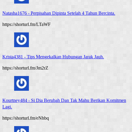
Natasha1676
-
Perpisahan Dipinta Setelah 4 Tahun Bercinta.
https://shorturl.fm/LTaWF
Krista4381
-
Tips Mengekalkan Hubungan Jarak Jauh.
https://shorturl.fm/Jm2rZ
Kourtney484
-
Si Dia Berubah Dan Tak Mahu Berikan Komitmen
Lagi.
https://shorturl.fm/eNhbq