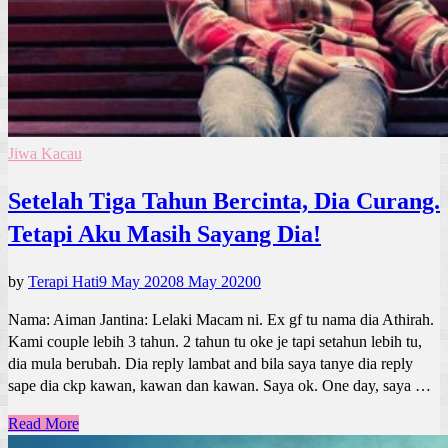
Jiwa Kacau
Setelah Tiga Tahun Bercinta, Dia Curang.
Tetapi Aku Masih Sayang Dia!
by
Terapi Hati
9 May 2020
8 May 2020
0
Nama: Aiman Jantina: Lelaki Macam ni. Ex gf tu nama dia Athirah.
Kami couple lebih 3 tahun. 2 tahun tu oke je tapi setahun lebih tu,
dia mula berubah. Dia reply lambat and bila saya tanye dia reply
sape dia ckp kawan, kawan dan kawan. Saya ok. One day, saya …
Read More