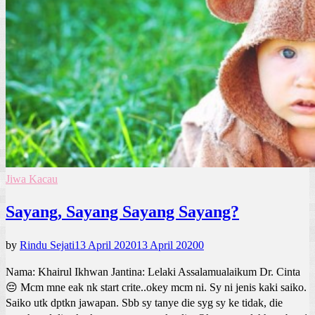
Jiwa Kacau
Sayang, Sayang Sayang Sayang?
by
Rindu Sejati
13 April 2020
13 April 2020
0
Nama: Khairul Ikhwan Jantina: Lelaki Assalamualaikum Dr. Cinta
😔 Mcm mne eak nk start crite..okey mcm ni. Sy ni jenis kaki saiko.
Saiko utk dptkn jawapan. Sbb sy tanye die syg sy ke tidak, die