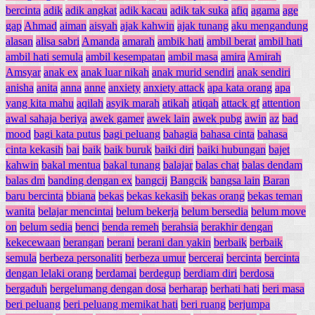
bercinta
adik
adik angkat
adik kacau
adik tak suka
afiq
agama
age
gap
Ahmad
aiman
aisyah
ajak kahwin
ajak tunang
aku mengandung
alasan
alisa sabri
Amanda
amarah
ambik hati
ambil berat
ambil hati
ambil hati semula
ambil kesempatan
ambil masa
amira
Amirah
Amsyar
anak ex
anak luar nikah
anak murid sendiri
anak sendiri
anisha
anita
anna
anne
anxiety
anxiety attack
apa kata orang
apa
yang kita mahu
aqilah
asyik marah
atikah
atiqah
attack gf
attention
awal sahaja beriya
awek gamer
awek lain
awek pubg
awin
az
bad
mood
bagi kata putus
bagi peluang
bahagia
bahasa cinta
bahasa
cinta kekasih
bai
baik
baik buruk
baiki diri
baiki hubungan
bajet
kahwin
bakal mentua
bakal tunang
balajar
balas chat
balas dendam
balas dm
banding dengan ex
bangcij
Bangcik
bangsa lain
Baran
baru bercinta
bbiana
bekas
bekas kekasih
bekas orang
bekas teman
wanita
belajar mencintai
belum bekerja
belum bersedia
belum move
on
belum sedia
benci
benda remeh
berahsia
berakhir dengan
kekecewaan
berangan
berani
berani dan yakin
berbaik
berbaik
semula
berbeza personaliti
berbeza umur
bercerai
bercinta
bercinta
dengan lelaki orang
berdamai
berdegup
berdiam diri
berdosa
bergaduh
bergelumang dengan dosa
berharap
berhati hati
beri masa
beri peluang
beri peluang memikat hati
beri ruang
berjumpa