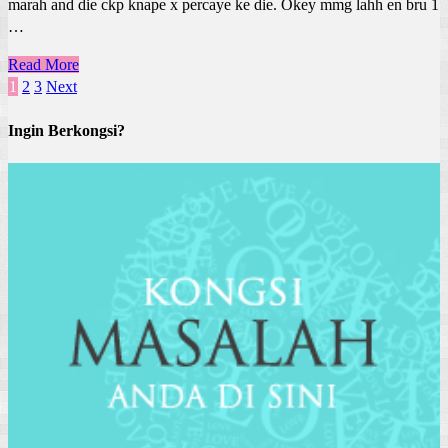
marah and die ckp knape x percaye ke die. Okey mmg lahh en bru 1
…
Read More
Posts
1
2
3
Next
pagination
Ingin Berkongsi?