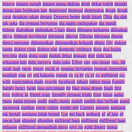
beraya
datang rumah
datang tanpa diduga
degil
dekat jodoh
dengki
depan lain belakang lain
depressed
depressi
depression
desak
desak
cerai
desakan rakan
desaru
Deserve better
detik hitam
Dhia
dia dah
tak suka
dia enggan berjumpa
dia mahu melupakan
dia masih
belajar
diabaikan
diabaikan 5 hari
diana
dibuang keluarga
diduakan
dieya
difitnah boyfriend
dijemput
dikejar
Dilema
dilemma
dingin
direct message
ditinggalkan
ditinggalkan kekasih
ditipu
Diy
doktor
bantu
doktor cinta
doktor gigi
domestic violence
dosa
dua bulan
bercinta
duda
duda gatal
duduk dekat
dugaan
duit
dulu lain
sekarang lain
dulu merayu
dulu suka
Effort
ego
ego tinggi
ego. ldr
jarak jauh
egois
emosi
encik m
enggan berjumpa
enggan menerima
kembali
eraa
eri
erti bahagia
esmail
ex
ex bf
ex gf
ex girlfriend
ex-
wife
expectation duda
exwife
facebook
faham
faktor masa
Family
family benci
farah
fasa percintaan
fie
fikir masa depan
fiqah
first
love
follow ig
friend zone
friendly dengan lelaki
frust
futsal
gadai
masa
gadai tenaga
gadis
gadis manis
gaduh
gaduh dan berbaik
gagal
memujuk
gambar
game online
gamer girl
Gamers
ganggu
gantung
tak bertali
gantung tidak bertali
Gar
get back
getback
gf
gf lain
gf
tawar hati
ghosted
ghosting
girfriend baru
girlfriend
girlfriend bagi
peluang
girlfriend menambah stress
give up
gold digger
gugur