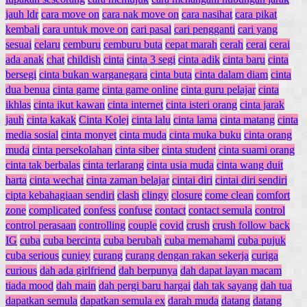
jauh ldr
cara move on
cara nak move on
cara nasihat
cara pikat
kembali
cara untuk move on
cari pasal
cari pengganti
cari yang
sesuai
celaru
cemburu
cemburu buta
cepat marah
cerah
cerai
cerai
ada anak
chat
childish
cinta
cinta 3 segi
cinta adik
cinta baru
cinta
bersegi
cinta bukan warganegara
cinta buta
cinta dalam diam
cinta
dua benua
cinta game
cinta game online
cinta guru pelajar
cinta
ikhlas
cinta ikut kawan
cinta internet
cinta isteri orang
cinta jarak
jauh
cinta kakak
Cinta Kolej
cinta lalu
cinta lama
cinta matang
cinta
media sosial
cinta monyet
cinta muda
cinta muka buku
cinta orang
muda
cinta persekolahan
cinta siber
cinta student
cinta suami orang
cinta tak berbalas
cinta terlarang
cinta usia muda
cinta wang duit
harta
cinta wechat
cinta zaman belajar
cintai diri
cintai diri sendiri
cipta kebahagiaan sendiri
clash
clingy
closure
come clean
comfort
zone
complicated
confess
confuse
contact
contact semula
control
control perasaan
controlling
couple
covid
crush
crush follow back
IG
cuba
cuba bercinta
cuba berubah
cuba memahami
cuba pujuk
cuba serious
cuniey
curang
curang dengan rakan sekerja
curiga
curious
dah ada girlfriend
dah berpunya
dah dapat layan macam
tiada mood
dah main
dah pergi baru hargai
dah tak sayang
dah tua
dapatkan semula
dapatkan semula ex
darah muda
datang
datang