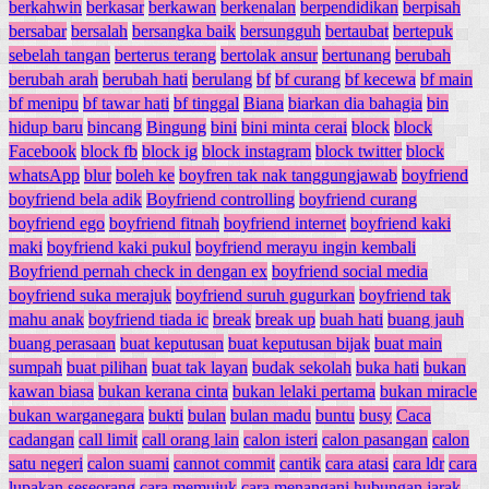
berkahwin
berkasar
berkawan
berkenalan
berpendidikan
berpisah
bersabar
bersalah
bersangka baik
bersungguh
bertaubat
bertepuk
sebelah tangan
berterus terang
bertolak ansur
bertunang
berubah
berubah arah
berubah hati
berulang
bf
bf curang
bf kecewa
bf main
bf menipu
bf tawar hati
bf tinggal
Biana
biarkan dia bahagia
bin
hidup baru
bincang
Bingung
bini
bini minta cerai
block
block
Facebook
block fb
block ig
block instagram
block twitter
block
whatsApp
blur
boleh ke
boyfren tak nak tanggungjawab
boyfriend
boyfriend bela adik
Boyfriend controlling
boyfriend curang
boyfriend ego
boyfriend fitnah
boyfriend internet
boyfriend kaki
maki
boyfriend kaki pukul
boyfriend merayu ingin kembali
Boyfriend pernah check in dengan ex
boyfriend social media
boyfriend suka merajuk
boyfriend suruh gugurkan
boyfriend tak
mahu anak
boyfriend tiada ic
break
break up
buah hati
buang jauh
buang perasaan
buat keputusan
buat keputusan bijak
buat main
sumpah
buat pilihan
buat tak layan
budak sekolah
buka hati
bukan
kawan biasa
bukan kerana cinta
bukan lelaki pertama
bukan miracle
bukan warganegara
bukti
bulan
bulan madu
buntu
busy
Caca
cadangan
call limit
call orang lain
calon isteri
calon pasangan
calon
satu negeri
calon suami
cannot commit
cantik
cara atasi
cara ldr
cara
lupakan seseorang
cara memujuk
cara menangani hubungan jarak