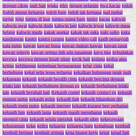
dengan cikgu
jauh hati
jejaka
jeles
jinjang pelamin
jiwa kacau
jodoh
Jodoh aturan keluarga
jodoh baru
jodoh tak kemana
jual mahal
juejue
jujur
jumpa di luar
jumpa orang baru
junior
kacau
kahwin
kahwin awal
kahwin duda
kahwin lagi
kahwin lewat
kahwin masa
belajar
kahwin muda
kakak angkat
kakak tak suka
kaki saiko
kaku
kandungan
kantoi
kantoi curang
kantoi video call
kasih pensayrah
kata putus
kawan
kawan biasa
kawan makan kawan
kawan rapat
kawan sekerja
kawan semua dah ada pasangan
kayu tiga
kebudakan
kecewa
kecewa dengan kisah silam
kecik hati
kedana
kedua atau
ketiga
kehilangan
keinginan berpasangan
kejar cinta
kekal
berhubung
kekal setia lepas terlanjur
kekalkan hubungan jarak jauh
kekangan
kekasih
kekasih beralih cinta
kekasih bercinta dengan
lelaki lain
kekasih berhubung dengan ex
kekasih berhubung lelaki
lain
kekasih berubah hati
Kekasih comel
kekasih contact ex
kekasih
enggan putus
kekasih gelap
kekasih hati
kekasih hilangkan diri
kekasih ingin putus
kekasih internet
kekasih kurang beri perhatian
kekasih lain
kekasih lama
kekasih masih mengharap
kekasih
menguji cinta
kekasih selalu merajuk
kekasih siber
kekecewaan
kekurangan
kelas
keliru
keluarga
keluarga baru
kemahuan
kembali
kembali berpaut
kembali semula
kena buang kerja
kenal
kenal hati