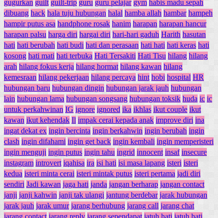
gugurkan
guilt
guilt-trip
guru
guru pelajar
gym
habis madu sepah
dibuang
hack
hala tuju hubungan
halal
hamba allah
hambar
hampeh
hampir putus asa
handphone rosak
hanim
harapan
harapan hancur
harapan palsu
harga diri
hargai diri
hari-hari gaduh
Harith
hasutan
hati
hati berubah
hati budi
hati dan perasaan
hati hati
hati keras
hati
kosong
hati mati
hati terbuka
Hati Tersakiti
Hati Tisu
hilang
hilang
arah
hilang fokus kerja
hilang hormat
hilang kawan
hilang
kemesraan
hilang pekerjaan
hilang percaya
hint
hobi
hospital
HR
hubungan baru
hubungan dingin
hubungan jarak jauh
hubungan
lain
hubungan lama
hubungan songsang
hubungan toksik
huda
ic
ic
untuk perkahwinan
IG
ignore
ignored
ika
ikhlas
ikut couple
ikut
kawan
ikut kehendak
Il
impak cerai kepada anak
improve diri
ina
ingat dekat ex
ingin bercinta
ingin berkahwin
ingin berubah
ingin
clash
ingin difahami
ingin get back
ingin kembali
ingin memperisteri
ingin menguji
ingin putus
ingin tahu
ingrid
innocent
insaf
insecure
instagram
introvert
iqahisa
ira
isi hati
isi masa lapang
isteri
isteri
kedua
isteri minta cerai
isteri mintak putus
isteri pertama
jadi diri
sendiri
Jadi kawan
jaga hati
janda
jangan berharap
jangan contact
janji
janji kahwin
janji tak ulangi
jantung berdebar
jarak hubungan
jarak jauh
jarak umur
jarang berhubung
jarang call
jarang chat
jarang contact
jarang reply
jarang sependapat
jatuh hati
jatuh hati