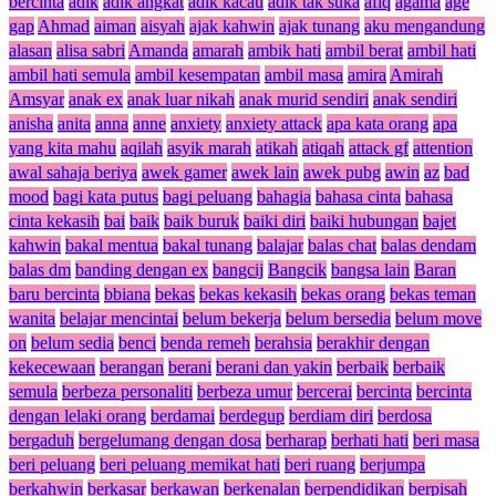
bercinta
adik
adik angkat
adik kacau
adik tak suka
afiq
agama
age
gap
Ahmad
aiman
aisyah
ajak kahwin
ajak tunang
aku mengandung
alasan
alisa sabri
Amanda
amarah
ambik hati
ambil berat
ambil hati
ambil hati semula
ambil kesempatan
ambil masa
amira
Amirah
Amsyar
anak ex
anak luar nikah
anak murid sendiri
anak sendiri
anisha
anita
anna
anne
anxiety
anxiety attack
apa kata orang
apa
yang kita mahu
aqilah
asyik marah
atikah
atiqah
attack gf
attention
awal sahaja beriya
awek gamer
awek lain
awek pubg
awin
az
bad
mood
bagi kata putus
bagi peluang
bahagia
bahasa cinta
bahasa
cinta kekasih
bai
baik
baik buruk
baiki diri
baiki hubungan
bajet
kahwin
bakal mentua
bakal tunang
balajar
balas chat
balas dendam
balas dm
banding dengan ex
bangcij
Bangcik
bangsa lain
Baran
baru bercinta
bbiana
bekas
bekas kekasih
bekas orang
bekas teman
wanita
belajar mencintai
belum bekerja
belum bersedia
belum move
on
belum sedia
benci
benda remeh
berahsia
berakhir dengan
kekecewaan
berangan
berani
berani dan yakin
berbaik
berbaik
semula
berbeza personaliti
berbeza umur
bercerai
bercinta
bercinta
dengan lelaki orang
berdamai
berdegup
berdiam diri
berdosa
bergaduh
bergelumang dengan dosa
berharap
berhati hati
beri masa
beri peluang
beri peluang memikat hati
beri ruang
berjumpa
berkahwin
berkasar
berkawan
berkenalan
berpendidikan
berpisah