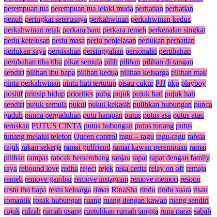
perempuan tua
perempuan tua lelaki muda
perhatian
perhatian
penuh
peringkat seterusnya
perkahwinan
perkahwinan kedua
perkahwinan retak
perkara baru
perkara remeh
perkenalan singkat
perlu ketelusan
perlu masa
perlu penjelasan
perlukan perhatian
perlukan saya
perpisahan
persinggahan
personaliti
perubahan
perubahan tiba tiba
pikat semula
pilih
pilihan
pilihan di tangan
sendiri
pilihan ibu bapa
pilihan kedua
pilihan keluarga
pilihan mak
pinta perkahwinan
pintu hati tertutup
pisau cukur
PJJ
pkp
playboy
positif
prinsip hidup
priorities
pubg
pujuk
pujuk hati
pujuk hati
sendiri
pujuk semula
pukul
pukul kekasih
pulihkan hubungan
punca
gaduh
punca pergaduhan
putu harapan
putus
putus asa
putus atau
teruskan
PUTUS CINTA
putus hubungan
putus tunang
putus
tunang melalui telefon
Queen control
ragu – ragu
ragu-ragu
rahsia
rajuk
rakan sekerja
ramai girlfriend
ramai kawan perempuan
ramai
pilihan
rampas
rancak bersembang
ranjau
rapat
rapat dengan family
raya
rebound love
redha
reject
rejek
reka cerita
relay on off
remaja
remeh
remove gambar
remove instagram
remove memori
respon
restu ibu bapa
restu keluarga
rimas
RinaSha
rindu
rindu suara
risau
romantik
rosak hubungan
ruang
ruang dengan kawan
ruang sendiri
rujuk
rulzah
rumah usang
runtuhkan rumah tangga
rupa paras
sabah