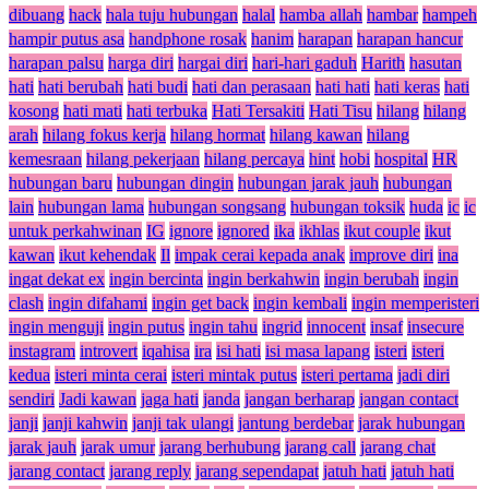
dibuang
hack
hala tuju hubungan
halal
hamba allah
hambar
hampeh
hampir putus asa
handphone rosak
hanim
harapan
harapan hancur
harapan palsu
harga diri
hargai diri
hari-hari gaduh
Harith
hasutan
hati
hati berubah
hati budi
hati dan perasaan
hati hati
hati keras
hati
kosong
hati mati
hati terbuka
Hati Tersakiti
Hati Tisu
hilang
hilang
arah
hilang fokus kerja
hilang hormat
hilang kawan
hilang
kemesraan
hilang pekerjaan
hilang percaya
hint
hobi
hospital
HR
hubungan baru
hubungan dingin
hubungan jarak jauh
hubungan
lain
hubungan lama
hubungan songsang
hubungan toksik
huda
ic
ic
untuk perkahwinan
IG
ignore
ignored
ika
ikhlas
ikut couple
ikut
kawan
ikut kehendak
Il
impak cerai kepada anak
improve diri
ina
ingat dekat ex
ingin bercinta
ingin berkahwin
ingin berubah
ingin
clash
ingin difahami
ingin get back
ingin kembali
ingin memperisteri
ingin menguji
ingin putus
ingin tahu
ingrid
innocent
insaf
insecure
instagram
introvert
iqahisa
ira
isi hati
isi masa lapang
isteri
isteri
kedua
isteri minta cerai
isteri mintak putus
isteri pertama
jadi diri
sendiri
Jadi kawan
jaga hati
janda
jangan berharap
jangan contact
janji
janji kahwin
janji tak ulangi
jantung berdebar
jarak hubungan
jarak jauh
jarak umur
jarang berhubung
jarang call
jarang chat
jarang contact
jarang reply
jarang sependapat
jatuh hati
jatuh hati