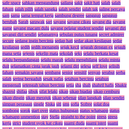
safe space
sahkan mengandung
sailang
sakit
sakit hati
salah
salah
faham
salah pilih
salah sangka
salah sendiri
salah tak
saling percaya
sam
sama
sama tempat kerja
sambung degree
sanggup
sanggup
berubah
Sarah
sarawak
sari
sayang
sayang cikgu
sayang dia
sayang
game
sayang macam dulu
sayang pelajar student sendiri
sayangi diri
sayangi diri sendiri
sebanarnya
sebulan putus tunang
secret admirer
secure
sedang ingin bercinta
sedap hati
sedar akan kesilapan
sedar
kesilapan
sedih
sedih menangis
sejak kecil
sejarah dengan ex
sejauh
mana setia
sejenis
sekelip mata
sekolah
seks
selalu berkata kesat
selalu berpandangan
selalu marah
selalu menghilang
selalu minta
duit
selamatkan cinta jarak jauh
selami diri
selesa
self love
selisih
faham
semakin sayang
sembang
senior
sensitif
senyap
serabut
serba
salah
sering bergaduh
sesak nafas
setahun bercinta
setahun
mengenali
setengah tahun bercinta
setia
sha
shah
shahril hafis
Shakir
shazrul
shifaa
sibuk
sifat lelaki
sikap
sikap biadap
sikap cemburu
sikap dingin
sikap merajuk
sikap sebenar
silap langkah
silap sendiri
simpan perasaan
single
Siska
siti
sms
sofia
Sofree
solat doa
sombong
sorok
start over
status hubungan
status whatsapp
status
whatsapp unmention
stay
Stella
straight to the point
stress
stress
kerja
strict
student syok kat cikgu
suami duda
suami isteri
suami