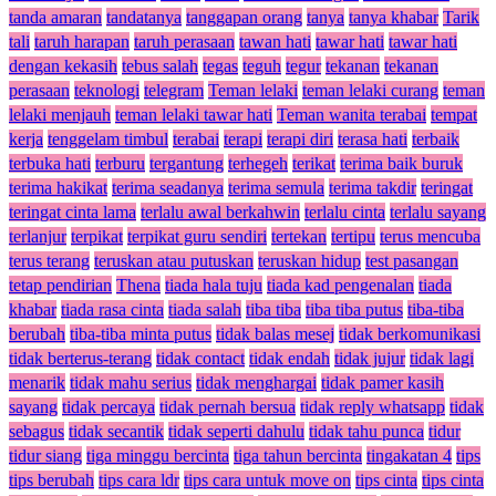
tanda amaran
tandatanya
tanggapan orang
tanya
tanya khabar
Tarik
tali
taruh harapan
taruh perasaan
tawan hati
tawar hati
tawar hati
dengan kekasih
tebus salah
tegas
teguh
tegur
tekanan
tekanan
perasaan
teknologi
telegram
Teman lelaki
teman lelaki curang
teman
lelaki menjauh
teman lelaki tawar hati
Teman wanita terabai
tempat
kerja
tenggelam timbul
terabai
terapi
terapi diri
terasa hati
terbaik
terbuka hati
terburu
tergantung
terhegeh
terikat
terima baik buruk
terima hakikat
terima seadanya
terima semula
terima takdir
teringat
teringat cinta lama
terlalu awal berkahwin
terlalu cinta
terlalu sayang
terlanjur
terpikat
terpikat guru sendiri
tertekan
tertipu
terus mencuba
terus terang
teruskan atau putuskan
teruskan hidup
test pasangan
tetap pendirian
Thena
tiada hala tuju
tiada kad pengenalan
tiada
khabar
tiada rasa cinta
tiada salah
tiba tiba
tiba tiba putus
tiba-tiba
berubah
tiba-tiba minta putus
tidak balas mesej
tidak berkomunikasi
tidak berterus-terang
tidak contact
tidak endah
tidak jujur
tidak lagi
menarik
tidak mahu serius
tidak menghargai
tidak pamer kasih
sayang
tidak percaya
tidak pernah bersua
tidak reply whatsapp
tidak
sebagus
tidak secantik
tidak seperti dahulu
tidak tahu punca
tidur
tidur siang
tiga minggu bercinta
tiga tahun bercinta
tingakatan 4
tips
tips berubah
tips cara ldr
tips cara untuk move on
tips cinta
tips cinta