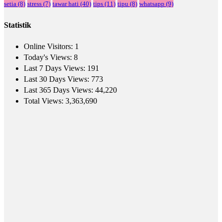
setia
(8)
stress
(7)
tawar hati
(40)
tips
(11)
tipu
(8)
whatsapp
(9)
Statistik
Online Visitors:
1
Today's Views:
8
Last 7 Days Views:
191
Last 30 Days Views:
773
Last 365 Days Views:
44,220
Total Views:
3,363,690