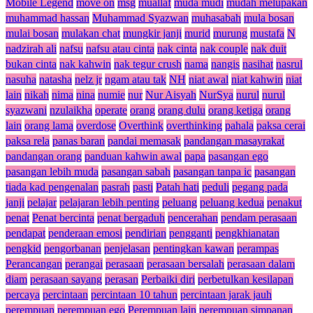
Mobile Legend
move on
msg
muallaf
muda mudi
mudah melupakan
muhammad hassan
Muhammad Syazwan
muhasabah
mula bosan
mulai bosan
mulakan chat
mungkir janji
murid
murung
mustafa
N
nadzirah ali
nafsu
nafsu atau cinta
nak cinta
nak couple
nak duit
bukan cinta
nak kahwin
nak tegur crush
nama
nangis
nasihat
nasrul
nasuha
natasha
nelz jr
ngam atau tak
NH
niat awal
niat kahwin
niat
lain
nikah
nima
nina
numie
nur
Nur Aisyah
NurSya
nurul
nurul
syazwani
nzulaikha
operate
orang
orang dulu
orang ketiga
orang
lain
orang lama
overdose
Overthink
overthinking
pahala
paksa cerai
paksa rela
panas baran
pandai memasak
pandangan masayrakat
pandangan orang
panduan kahwin awal
papa
pasangan ego
pasangan lebih muda
pasangan sabah
pasangan tanpa ic
pasangan
tiada kad pengenalan
pasrah
pasti
Patah hati
peduli
pegang pada
janji
pelajar
pelajaran lebih penting
peluang
peluang kedua
penakut
penat
Penat bercinta
penat bergaduh
pencerahan
pendam perasaan
pendapat
penderaan emosi
pendirian
pengganti
pengkhianatan
pengkid
pengorbanan
penjelasan
pentingkan kawan
perampas
Perancangan
perangai
perasaan
perasaan bersalah
perasaan dalam
diam
perasaan sayang
perasan
Perbaiki diri
perbetulkan kesilapan
percaya
percintaan
percintaan 10 tahun
percintaan jarak jauh
perempuan
perempuan ego
Perempuan lain
perempuan simpanan