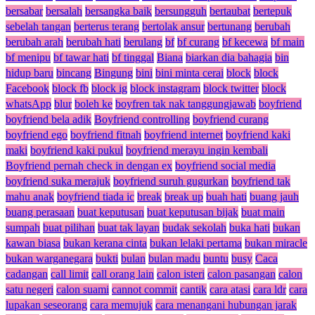
bersabar
bersalah
bersangka baik
bersungguh
bertaubat
bertepuk
sebelah tangan
berterus terang
bertolak ansur
bertunang
berubah
berubah arah
berubah hati
berulang
bf
bf curang
bf kecewa
bf main
bf menipu
bf tawar hati
bf tinggal
Biana
biarkan dia bahagia
bin
hidup baru
bincang
Bingung
bini
bini minta cerai
block
block
Facebook
block fb
block ig
block instagram
block twitter
block
whatsApp
blur
boleh ke
boyfren tak nak tanggungjawab
boyfriend
boyfriend bela adik
Boyfriend controlling
boyfriend curang
boyfriend ego
boyfriend fitnah
boyfriend internet
boyfriend kaki
maki
boyfriend kaki pukul
boyfriend merayu ingin kembali
Boyfriend pernah check in dengan ex
boyfriend social media
boyfriend suka merajuk
boyfriend suruh gugurkan
boyfriend tak
mahu anak
boyfriend tiada ic
break
break up
buah hati
buang jauh
buang perasaan
buat keputusan
buat keputusan bijak
buat main
sumpah
buat pilihan
buat tak layan
budak sekolah
buka hati
bukan
kawan biasa
bukan kerana cinta
bukan lelaki pertama
bukan miracle
bukan warganegara
bukti
bulan
bulan madu
buntu
busy
Caca
cadangan
call limit
call orang lain
calon isteri
calon pasangan
calon
satu negeri
calon suami
cannot commit
cantik
cara atasi
cara ldr
cara
lupakan seseorang
cara memujuk
cara menangani hubungan jarak