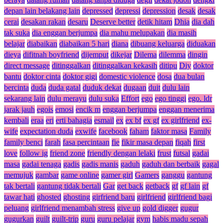
depan lain belakang lain
depressed
depressi
depression
desak
desak
cerai
desakan rakan
desaru
Deserve better
detik hitam
Dhia
dia dah
tak suka
dia enggan berjumpa
dia mahu melupakan
dia masih
belajar
diabaikan
diabaikan 5 hari
diana
dibuang keluarga
diduakan
dieya
difitnah boyfriend
dijemput
dikejar
Dilema
dilemma
dingin
direct message
ditinggalkan
ditinggalkan kekasih
ditipu
Diy
doktor
bantu
doktor cinta
doktor gigi
domestic violence
dosa
dua bulan
bercinta
duda
duda gatal
duduk dekat
dugaan
duit
dulu lain
sekarang lain
dulu merayu
dulu suka
Effort
ego
ego tinggi
ego. ldr
jarak jauh
egois
emosi
encik m
enggan berjumpa
enggan menerima
kembali
eraa
eri
erti bahagia
esmail
ex
ex bf
ex gf
ex girlfriend
ex-
wife
expectation duda
exwife
facebook
faham
faktor masa
Family
family benci
farah
fasa percintaan
fie
fikir masa depan
fiqah
first
love
follow ig
friend zone
friendly dengan lelaki
frust
futsal
gadai
masa
gadai tenaga
gadis
gadis manis
gaduh
gaduh dan berbaik
gagal
memujuk
gambar
game online
gamer girl
Gamers
ganggu
gantung
tak bertali
gantung tidak bertali
Gar
get back
getback
gf
gf lain
gf
tawar hati
ghosted
ghosting
girfriend baru
girlfriend
girlfriend bagi
peluang
girlfriend menambah stress
give up
gold digger
gugur
gugurkan
guilt
guilt-trip
guru
guru pelajar
gym
habis madu sepah