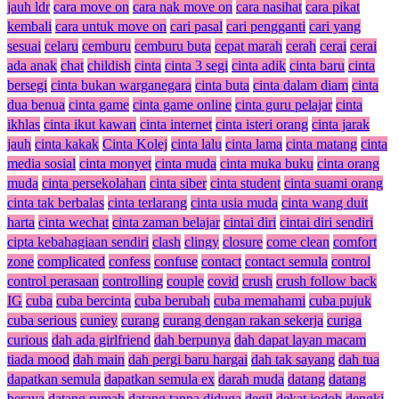
jauh ldr
cara move on
cara nak move on
cara nasihat
cara pikat
kembali
cara untuk move on
cari pasal
cari pengganti
cari yang
sesuai
celaru
cemburu
cemburu buta
cepat marah
cerah
cerai
cerai
ada anak
chat
childish
cinta
cinta 3 segi
cinta adik
cinta baru
cinta
bersegi
cinta bukan warganegara
cinta buta
cinta dalam diam
cinta
dua benua
cinta game
cinta game online
cinta guru pelajar
cinta
ikhlas
cinta ikut kawan
cinta internet
cinta isteri orang
cinta jarak
jauh
cinta kakak
Cinta Kolej
cinta lalu
cinta lama
cinta matang
cinta
media sosial
cinta monyet
cinta muda
cinta muka buku
cinta orang
muda
cinta persekolahan
cinta siber
cinta student
cinta suami orang
cinta tak berbalas
cinta terlarang
cinta usia muda
cinta wang duit
harta
cinta wechat
cinta zaman belajar
cintai diri
cintai diri sendiri
cipta kebahagiaan sendiri
clash
clingy
closure
come clean
comfort
zone
complicated
confess
confuse
contact
contact semula
control
control perasaan
controlling
couple
covid
crush
crush follow back
IG
cuba
cuba bercinta
cuba berubah
cuba memahami
cuba pujuk
cuba serious
cuniey
curang
curang dengan rakan sekerja
curiga
curious
dah ada girlfriend
dah berpunya
dah dapat layan macam
tiada mood
dah main
dah pergi baru hargai
dah tak sayang
dah tua
dapatkan semula
dapatkan semula ex
darah muda
datang
datang
beraya
datang rumah
datang tanpa diduga
degil
dekat jodoh
dengki