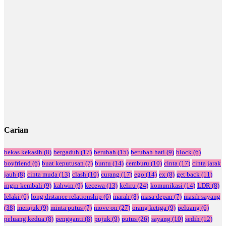
Carian
bekas kekasih
(8)
bergaduh
(17)
berubah
(15)
berubah hati
(9)
block
(6)
boyfriend
(6)
buat keputusan
(7)
buntu
(14)
cemburu
(10)
cinta
(17)
cinta jarak
jauh
(8)
cinta muda
(13)
clash
(10)
curang
(17)
ego
(14)
ex
(8)
get back
(11)
ingin kembali
(9)
kahwin
(9)
kecewa
(13)
keliru
(24)
komunikasi
(14)
LDR
(8)
lelaki
(6)
long distance relationship
(6)
marah
(8)
masa depan
(7)
masih sayang
(38)
merajuk
(9)
minta putus
(7)
move on
(27)
orang ketiga
(9)
peluang
(6)
peluang kedua
(8)
pengganti
(8)
pujuk
(9)
putus
(26)
sayang
(10)
sedih
(12)