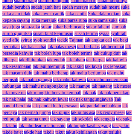
muda
suami orang
suami orang lain
suami tiada ic
sudah berpunya
sudah berubah
sudah jatuh hati
sudah merayu
sudah tak mesra
suka
suka atau tidak
suka awek cantik
suka cantik
Suka dalam diam
suka
kepada sayang
suka merajuk
suka paras rupa
suka sama suka
suka
saya juga
suka-suka
sukar
sukar berbincang
sukar fahami
sumpah
suruh gugurkan
susah buat keputusan
susah terima
syaaa
syahirah
syed afiq
syirag
syok sendiri
tackle
Tajman
tak angkat call
tak bagi
perhatian
tak balas chat
tak balas mesej
tak berbalas
tak berminat
tak
bersedia kahwin
tak boleh lupa
tak boleh terima
tak cukup duit
tak
dihargai
tak dihiraukan
tak endah
tak faham
tak hargai
tak kahwin
tak kesampaian
tak lagi memujuk
tak lakud
tak layan
tak lepaskan
tak macam dulu
tak mahu berharap
tak mahu berjumpa
tak mahu
berpisah
tak mahu ganggu
tak mahu kahwin
tak mahu meneruskan
hubungan
tak mahu mengongkong
tak mampu
tak matang
tak mesra
tak move on
tak mungkin bersatu kembali
tak nak
tak nak bercakap
tak nak halal
tak nak kahwin lewat
tak nak tanggungjawab
Tak
pandai bercinta
tak pandai luah perasaan
tak pandai meluahkan
tak
percaya
tak pernah jumpa
tak pujuk
tak putus asa
tak reply mesej
tak
reti pujuk
tak sama umur
tak sayang
tak sekolah
tak sengaja
tak suka
tak tahu
tak tahu lead relationship
tak tunjuk kasih sayang
tak yakin
takde bajet
takde hati
takdir
takut
takut kehilangan
takut terluka