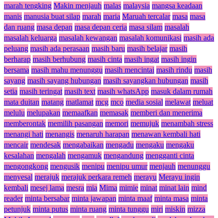
marah tengking
Makin menjauh
malas
malaysia
mangsa keadaan
manis
manusia buat silap
marah
maria
Maruah tercalar
masa
masa
dan ruang
masa depan
masa depan ceria
masa silam
masalah
masalah keluarga
masalah kewangan
masalah komunikasi
masih ada
peluang
masih ada perasaan
masih baru
masih belajar
masih
berharap
masih berhubung
masih cinta
masih ingat
masih ingin
bersama
masih mahu menunggu
masih mencintai
masih rindu
masih
sayang
masih sayang hubungan
masih sayangkan hubungan
masih
setia
masih teringat
masih text
masih whatsApp
masuk dalam rumah
mata duitan
matang
matlamat
mcg
mco
media sosial
melawat
meluat
melulu
melupakan
memaafkan
memasak
memberi dan menerima
memberontak
memilih pasangan
memori
memujuk
menambah stress
menangi hati
menangis
menaruh harapan
menawan kembali hati
mencair
mendesak
mengabaikan
mengadu
mengaku
mengaku
kesalahan
mengalah
mengamuk
mengandung
mengganti cinta
mengongkong
mengusik
menipu
menipu umur
menjauh
menunggu
menyesal
merajuk
merajuk perkara remeh
merayu
Merayu ingin
kembali
mesej lama
mesra
mia
Mima
mimie
minat
minat lain
mind
reader
minta bersabar
minta jawapan
minta maaf
minta masa
minta
petunjuk
minta putus
minta ruang
minta tunggu
miri
miskin
mizza