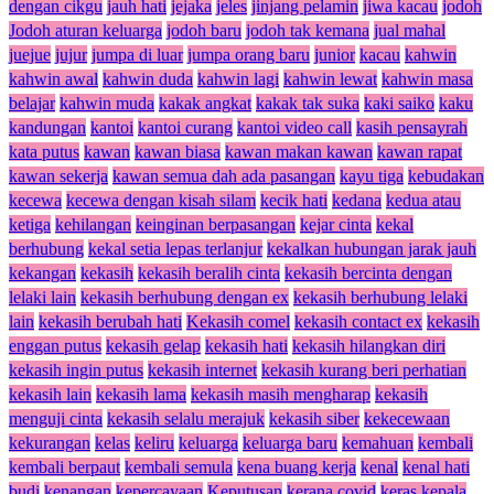
dengan cikgu
jauh hati
jejaka
jeles
jinjang pelamin
jiwa kacau
jodoh
Jodoh aturan keluarga
jodoh baru
jodoh tak kemana
jual mahal
juejue
jujur
jumpa di luar
jumpa orang baru
junior
kacau
kahwin
kahwin awal
kahwin duda
kahwin lagi
kahwin lewat
kahwin masa
belajar
kahwin muda
kakak angkat
kakak tak suka
kaki saiko
kaku
kandungan
kantoi
kantoi curang
kantoi video call
kasih pensayrah
kata putus
kawan
kawan biasa
kawan makan kawan
kawan rapat
kawan sekerja
kawan semua dah ada pasangan
kayu tiga
kebudakan
kecewa
kecewa dengan kisah silam
kecik hati
kedana
kedua atau
ketiga
kehilangan
keinginan berpasangan
kejar cinta
kekal
berhubung
kekal setia lepas terlanjur
kekalkan hubungan jarak jauh
kekangan
kekasih
kekasih beralih cinta
kekasih bercinta dengan
lelaki lain
kekasih berhubung dengan ex
kekasih berhubung lelaki
lain
kekasih berubah hati
Kekasih comel
kekasih contact ex
kekasih
enggan putus
kekasih gelap
kekasih hati
kekasih hilangkan diri
kekasih ingin putus
kekasih internet
kekasih kurang beri perhatian
kekasih lain
kekasih lama
kekasih masih mengharap
kekasih
menguji cinta
kekasih selalu merajuk
kekasih siber
kekecewaan
kekurangan
kelas
keliru
keluarga
keluarga baru
kemahuan
kembali
kembali berpaut
kembali semula
kena buang kerja
kenal
kenal hati
budi
kenangan
kepercayaan
Keputusan
kerana covid
keras kepala