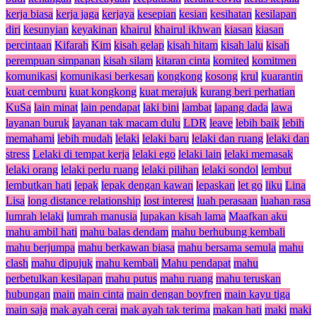
kerja biasa
kerja jaga
kerjaya
kesepian
kesian
kesihatan
kesilapan
diri
kesunyian
keyakinan
khairul
khairul ikhwan
kiasan
kiasan
percintaan
Kifarah
Kim
kisah gelap
kisah hitam
kisah lalu
kisah
perempuan simpanan
kisah silam
kitaran cinta
komited
komitmen
komunikasi
komunikasi berkesan
kongkong
kosong
krul
kuarantin
kuat cemburu
kuat kongkong
kuat merajuk
kurang beri perhatian
KuSa
lain minat
lain pendapat
laki bini
lambat
lapang dada
lawa
layanan buruk
layanan tak macam dulu
LDR
leave
lebih baik
lebih
memahami
lebih mudah
lelaki
lelaki baru
lelaki dan ruang
lelaki dan
stress
Lelaki di tempat kerja
lelaki ego
lelaki lain
lelaki memasak
lelaki orang
lelaki perlu ruang
lelaki pilihan
lelaki sondol
lembut
lembutkan hati
lepak
lepak dengan kawan
lepaskan
let go
liku
Lina
Lisa
long distance relationship
lost interest
luah perasaan
luahan rasa
lumrah lelaki
lumrah manusia
lupakan kisah lama
Maafkan aku
mahu ambil hati
mahu balas dendam
mahu berhubung kembali
mahu berjumpa
mahu berkawan biasa
mahu bersama semula
mahu
clash
mahu dipujuk
mahu kembali
Mahu pendapat
mahu
perbetulkan kesilapan
mahu putus
mahu ruang
mahu teruskan
hubungan
main
main cinta
main dengan boyfren
main kayu tiga
main saja
mak ayah cerai
mak ayah tak terima
makan hati
maki
maki