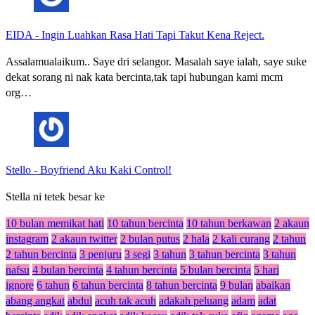
EIDA
-
Ingin Luahkan Rasa Hati Tapi Takut Kena Reject.
Assalamualaikum.. Saye dri selangor. Masalah saye ialah, saye suke
dekat sorang ni nak kata bercinta,tak tapi hubungan kami mcm
org…
Stello
-
Boyfriend Aku Kaki Control!
Stella ni tetek besar ke
10 bulan memikat hati
10 tahun bercinta
10 tahun berkawan
2 akaun
instagram
2 akaun twitter
2 bulan putus
2 hala
2 kali curang
2 tahun
2 tahun bercinta
3 penjuru
3 segi
3 tahun
3 tahun bercinta
3 tahun
nafsu
4 bulan bercinta
4 tahun bercinta
5 bulan bercinta
5 hari
ignore
6 tahun
6 tahun bercinta
8 tahun bercinta
9 bulan
abaikan
abang angkat
abdul
acuh tak acuh
adakah peluang
adam
adat