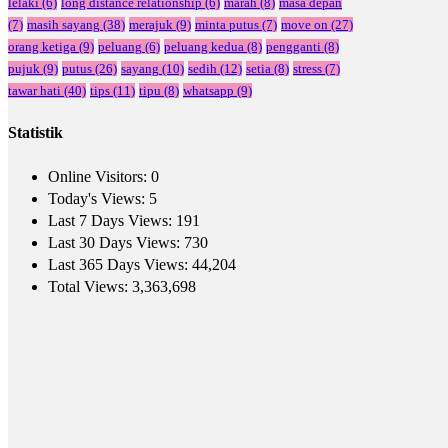
lelaki
(6)
long distance relationship
(6)
marah
(8)
masa depan
(7)
masih sayang
(38)
merajuk
(9)
minta putus
(7)
move on
(27)
orang ketiga
(9)
peluang
(6)
peluang kedua
(8)
pengganti
(8)
pujuk
(9)
putus
(26)
sayang
(10)
sedih
(12)
setia
(8)
stress
(7)
tawar hati
(40)
tips
(11)
tipu
(8)
whatsapp
(9)
Statistik
Online Visitors:
0
Today's Views:
5
Last 7 Days Views:
191
Last 30 Days Views:
730
Last 365 Days Views:
44,204
Total Views:
3,363,698