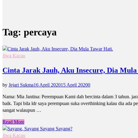
Tag:
percaya
Jiwa Kacau
Cinta Jarak Jauh, Aku Insecure, Dia Mula
by
Jejari Sukma
16 April 2020
15 April 2020
0
Nama: Mia Jantina: Perempuan Kami dah bercinta dalam 3 tahun. jar
baik. Tapi bila ldr saya perempuan suka overthinking kalau dia ada pe
sangat walaupun …
Read More
Jiwa Kacau