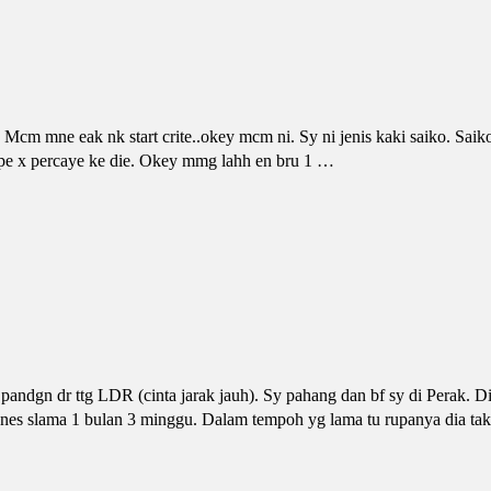
cm mne eak nk start crite..okey mcm ni. Sy ni jenis kaki saiko. Saik
nape x percaye ke die. Okey mmg lahh en bru 1 …
andgn dr ttg LDR (cinta jarak jauh). Sy pahang dan bf sy di Perak. 
bisnes slama 1 bulan 3 minggu. Dalam tempoh yg lama tu rupanya dia t