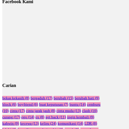
Facebook Kami
Carian
bekas kekasih
(8)
bergaduh
(17)
berubah
(15)
berubah hati
(9)
block
(6)
boyfriend
(6)
buat keputusan
(7)
buntu
(14)
cemburu
(10)
cinta
(17)
cinta jarak jauh
(8)
cinta muda
(13)
clash
(10)
curang
(17)
ego
(14)
ex
(8)
get back
(11)
ingin kembali
(9)
kahwin
(9)
kecewa
(13)
keliru
(24)
komunikasi
(14)
LDR
(8)