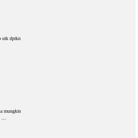
o utk dptkn
Dia mungkin
ak …