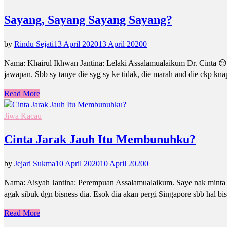
Sayang, Sayang Sayang Sayang?
by
Rindu Sejati
13 April 2020
13 April 2020
0
Nama: Khairul Ikhwan Jantina: Lelaki Assalamualaikum Dr. Cinta 😔 M
jawapan. Sbb sy tanye die syg sy ke tidak, die marah and die ckp k
Read More
Jiwa Kacau
Cinta Jarak Jauh Itu Membunuhku?
by
Jejari Sukma
10 April 2020
10 April 2020
0
Nama: Aisyah Jantina: Perempuan Assalamualaikum. Saye nak minta p
agak sibuk dgn bisness dia. Esok dia akan pergi Singapore sbb hal 
Read More